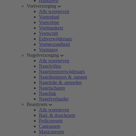
Handzeep
Voetverzorging
Alle weergeven
Voetenbad
Voetcrème
Voetmaskers
Voetscrub
Eeltverwijderaars
Voetgezondheid
Voetspray
Nagelverzorging
Alle weergeven
Nagelvijlen
Nagelriemverwijderaars
Nagelknippers & -tangen
Nagelolie & -penselen
Nagelscharen
Nagellak
Nagelverharder
Beautysets
Alle weergeven
Bad- & douchesets
Pedicuresets
Cadeausets
Manicuresets