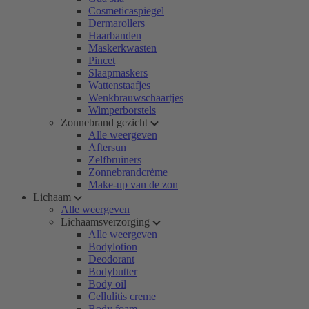
Cosmeticaspiegel
Dermarollers
Haarbanden
Maskerkwasten
Pincet
Slaapmaskers
Wattenstaafjes
Wenkbrauwschaartjes
Wimperborstels
Zonnebrand gezicht
Alle weergeven
Aftersun
Zelfbruiners
Zonnebrandcrème
Make-up van de zon
Lichaam
Alle weergeven
Lichaamsverzorging
Alle weergeven
Bodylotion
Deodorant
Bodybutter
Body oil
Cellulitis creme
Body foam