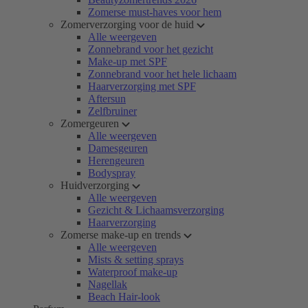
Zomerse must-haves voor hem
Zomerverzorging voor de huid
Alle weergeven
Zonnebrand voor het gezicht
Make-up met SPF
Zonnebrand voor het hele lichaam
Haarverzorging met SPF
Aftersun
Zelfbruiner
Zomergeuren
Alle weergeven
Damesgeuren
Herengeuren
Bodyspray
Huidverzorging
Alle weergeven
Gezicht & Lichaamsverzorging
Haarverzorging
Zomerse make-up en trends
Alle weergeven
Mists & setting sprays
Waterproof make-up
Nagellak
Beach Hair-look