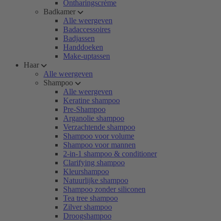
Ontharingscrème
Badkamer
Alle weergeven
Badaccessoires
Badjassen
Handdoeken
Make-uptassen
Haar
Alle weergeven
Shampoo
Alle weergeven
Keratine shampoo
Pre-Shampoo
Arganolie shampoo
Verzachtende shampoo
Shampoo voor volume
Shampoo voor mannen
2-in-1 shampoo & conditioner
Clarifying shampoo
Kleurshampoo
Natuurlijke shampoo
Shampoo zonder siliconen
Tea tree shampoo
Zilver shampoo
Droogshampoo