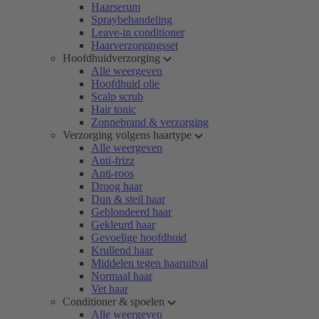
Haarserum
Spraybehandeling
Leave-in conditioner
Haarverzorgingsset
Hoofdhuidverzorging
Alle weergeven
Hoofdhuid olie
Scalp scrub
Hair tonic
Zonnebrand & verzorging
Verzorging volgens haartype
Alle weergeven
Anti-frizz
Anti-roos
Droog haar
Dun & steil haar
Geblondeerd haar
Gekleurd haar
Gevoelige hoofdhuid
Krullend haar
Middelen tegen haaruitval
Normaal haar
Vet haar
Conditioner & spoelen
Alle weergeven