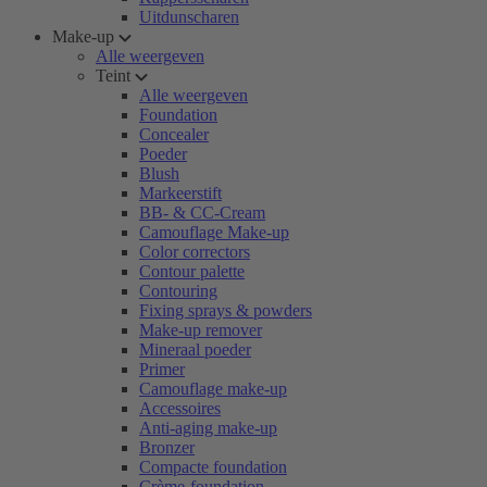
Uitdunscharen
Make-up
Alle weergeven
Teint
Alle weergeven
Foundation
Concealer
Poeder
Blush
Markeerstift
BB- & CC-Cream
Camouflage Make-up
Color correctors
Contour palette
Contouring
Fixing sprays & powders
Make-up remover
Mineraal poeder
Primer
Camouflage make-up
Accessoires
Anti-aging make-up
Bronzer
Compacte foundation
Crème-foundation