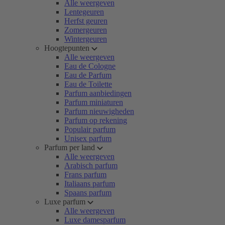
Alle weergeven
Lentegeuren
Herfst geuren
Zomergeuren
Wintergeuren
Hoogtepunten
Alle weergeven
Eau de Cologne
Eau de Parfum
Eau de Toilette
Parfum aanbiedingen
Parfum miniaturen
Parfum nieuwigheden
Parfum op rekening
Populair parfum
Unisex parfum
Parfum per land
Alle weergeven
Arabisch parfum
Frans parfum
Italiaans parfum
Spaans parfum
Luxe parfum
Alle weergeven
Luxe damesparfum