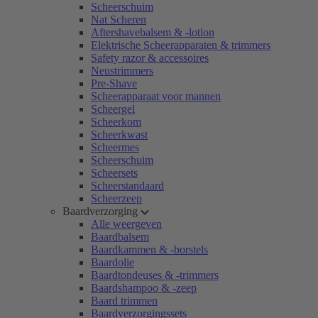
Scheerschuim
Nat Scheren
Aftershavebalsem & -lotion
Elektrische Scheerapparaten & trimmers
Safety razor & accessoires
Neustrimmers
Pre-Shave
Scheerapparaat voor mannen
Scheergel
Scheerkom
Scheerkwast
Scheermes
Scheerschuim
Scheersets
Scheerstandaard
Scheerzeep
Baardverzorging
Alle weergeven
Baardbalsem
Baardkammen & -borstels
Baardolie
Baardtondeuses & -trimmers
Baardshampoo & -zeep
Baard trimmen
Baardverzorgingssets