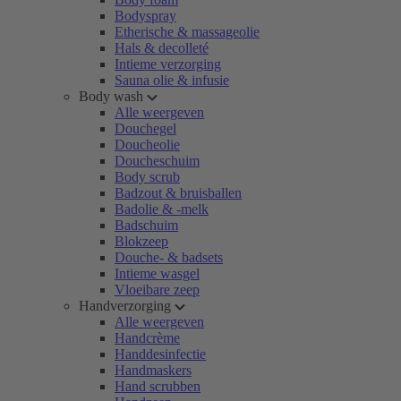
Bodyspray
Etherische & massageolie
Hals & decolleté
Intieme verzorging
Sauna olie & infusie
Body wash
Alle weergeven
Douchegel
Doucheolie
Doucheschuim
Body scrub
Badzout & bruisballen
Badolie & -melk
Badschuim
Blokzeep
Douche- & badsets
Intieme wasgel
Vloeibare zeep
Handverzorging
Alle weergeven
Handcrème
Handdesinfectie
Handmaskers
Hand scrubben