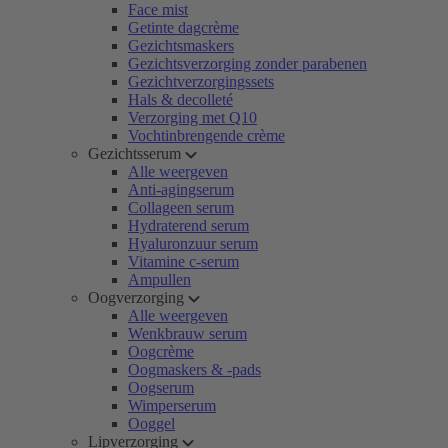
Face mist
Getinte dagcrème
Gezichtsmaskers
Gezichtsverzorging zonder parabenen
Gezichtverzorgingssets
Hals & decolleté
Verzorging met Q10
Vochtinbrengende crème
Gezichtsserum
Alle weergeven
Anti-agingserum
Collageen serum
Hydraterend serum
Hyaluronzuur serum
Vitamine c-serum
Ampullen
Oogverzorging
Alle weergeven
Wenkbrauw serum
Oogcrème
Oogmaskers & -pads
Oogserum
Wimperserum
Ooggel
Lipverzorging