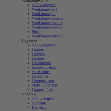
Wenkbrauwen
Alle weergeven
Wenkbrauwverf
Wenkbrauwgel
Wenkbrauwpomade
Wenkbrauw poeder
Wenkbrauwpotloden
Pincet
Wenkbrauwscharen
Lippen
Alle weergeven
Lippenstift
Lipgloss
Lipliner
Lip plumper
Liquid Lipstick
Accessoires
Lip primer
Lippenbalsem
Matte lippenstift
Lippenstiftsets
Nagels
Alle weergeven
Nagellak
Basislaag