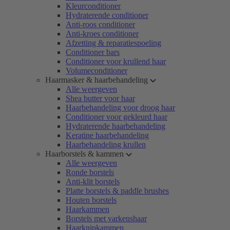
Kleurconditioner
Hydraterende conditioner
Anti-roos conditioner
Anti-kroes conditioner
Afzetting & reparatiespoeling
Conditioner bars
Conditioner voor krullend haar
Volumeconditioner
Haarmasker & haarbehandeling
Alle weergeven
Shea butter voor haar
Haarbehandeling voor droog haar
Conditioner voor gekleurd haar
Hydraterende haarbehandeling
Keratine haarbehandeling
Haarbehandeling krullen
Haarborstels & kammen
Alle weergeven
Ronde borstels
Anti-klit borstels
Platte borstels & paddle brushes
Houten borstels
Haarkammen
Borstels met varkenshaar
Haarknipkammen