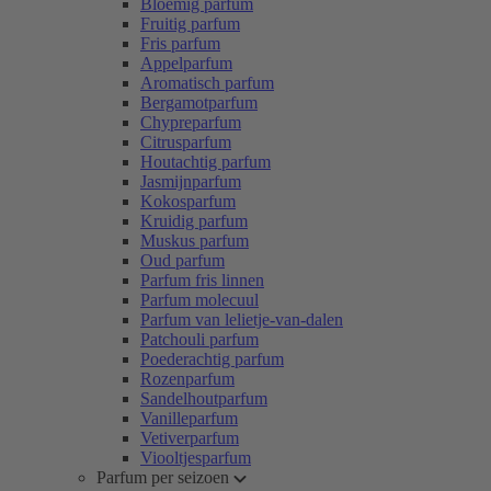
Bloemig parfum
Fruitig parfum
Fris parfum
Appelparfum
Aromatisch parfum
Bergamotparfum
Chypreparfum
Citrusparfum
Houtachtig parfum
Jasmijnparfum
Kokosparfum
Kruidig parfum
Muskus parfum
Oud parfum
Parfum fris linnen
Parfum molecuul
Parfum van lelietje-van-dalen
Patchouli parfum
Poederachtig parfum
Rozenparfum
Sandelhoutparfum
Vanilleparfum
Vetiverparfum
Viooltjesparfum
Parfum per seizoen