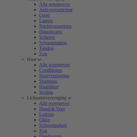
Alle weergeven
Anti-veroudering
Ogen
Lippen
Nachtverzorging
Dagopvang
Scheren
Schoonmaken
Tanden
Zon
Haar
Alle weergeven
Conditioner
Haarverzorging
Shampoo
Haarkleur
Styling
Lichaamsverzorging
Alle weergeven
Hand & Voet
Lotions
Oliën
Schoonmaken
Zon
Deodorants