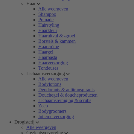
Haar
Alle weergeven
Shampoo
Pomade
Hairstyling
Haarkleur
Haaruitval & -groei
Borstels & kammen
Haarcrème
Haargel
Haarpasta
Haarverzorging
Tondeuses
Lichaamsverzorging
Alle weergeven
Bodylotions
Deodorants & antitranspirants
Douchegel & doucheproducten
Lichaamsreiniging & scrubs
Zeep
Bodygroomers
Intieme verzorging
Drogisterij
Alle weergeven
Gezichtsverzorging