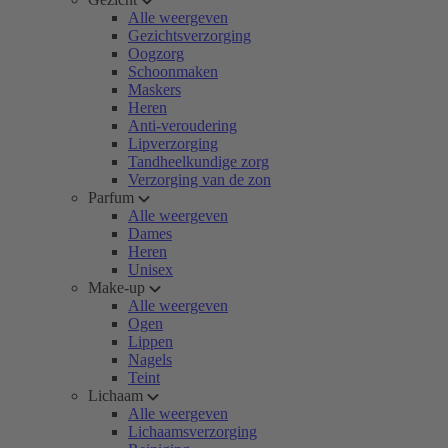
Alle weergeven
Gezichtsverzorging
Oogzorg
Schoonmaken
Maskers
Heren
Anti-veroudering
Lipverzorging
Tandheelkundige zorg
Verzorging van de zon
Parfum
Alle weergeven
Dames
Heren
Unisex
Make-up
Alle weergeven
Ogen
Lippen
Nagels
Teint
Lichaam
Alle weergeven
Lichaamsverzorging