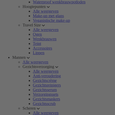
Waterproof wenkbrauwpotloden
Hoogtepunten
Alle weergeven
Make-up met glans
Veganistische make-up
Travel Size
Alle weergeven
Ogen
Wenkbrauwen
Teint
Accessoires
Lippen
Mannen
Alle weergeven
Gezichtsverzorging
Alle weergeven
Anti-veroudering
Gezichtscrème
Gezichtsreinigers
Gezichtsserum
Verzorgingssets
Gezichtsmaskers
Gezichtsscrub
Scheren
Alle weergeven