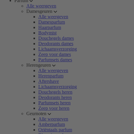
Parfum
Alle weergeven
Damesgeuren
Alle weergeven
Damesparfum
Haarparfum
Bodymist
Douchegels dames
Deodorants dames
Lichaamsverzorging
Zeep voor dames
Parfumsets dames
Herengeuren
Alle weergeven
Herenparfum
Aftershave
Lichaamsverzorging
Douchegels heren
Deodorants heren
Parfumsets heren
Zeep voor heren
Geurnoten
Alle weergeven
Amberparfum
Oriëntaals parfum