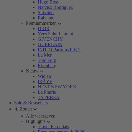
Hugo Boss
Narciso Rodriguez
Shiseido
Rabanne
Premiummerken
DIOR
Yves Saint Laurent
GIVENCHY
GUERLAIN
INITIO Parfums Privés
La Mer
Tom Ford
Eisenberg
Nieuw
Widian
IRÄYE
NEST NEW YORK
La Prairie
TYPEBEA
Sale & Bestsellers
☀️ Zomer
Alle weergeven
Highlights
Travel Essentials
Beautyzomertrends 2026