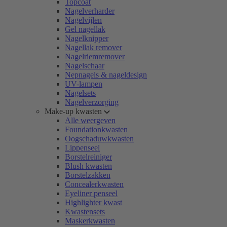
Topcoat
Nagelverharder
Nagelvijlen
Gel nagellak
Nagelknipper
Nagellak remover
Nagelriemremover
Nagelschaar
Nepnagels & nageldesign
UV-lampen
Nagelsets
Nagelverzorging
Make-up kwasten
Alle weergeven
Foundationkwasten
Oogschaduwkwasten
Lippenseel
Borstelreiniger
Blush kwasten
Borstelzakken
Concealerkwasten
Eyeliner penseel
Highlighter kwast
Kwastensets
Maskerkwasten