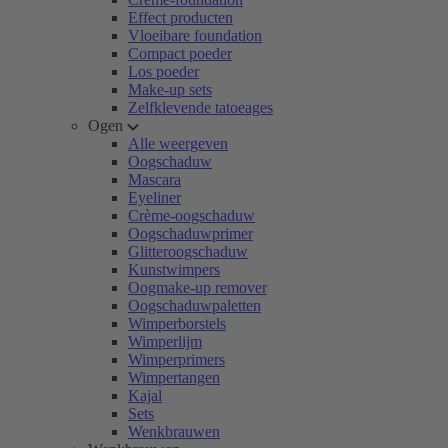
Effect producten
Vloeibare foundation
Compact poeder
Los poeder
Make-up sets
Zelfklevende tatoeages
Ogen
Alle weergeven
Oogschaduw
Mascara
Eyeliner
Crème-oogschaduw
Oogschaduwprimer
Glitteroogschaduw
Kunstwimpers
Oogmake-up remover
Oogschaduwpaletten
Wimperborstels
Wimperlijm
Wimperprimers
Wimpertangen
Kajal
Sets
Wenkbrauwen