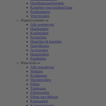
Hoofdmassageborstels
Kammen voor krullend haar
Puntkammen
Vent brushes
Haaraccessoires
Alle weergeven
Haarbanden
Krulspelden
Scrunchies
Haarclips & barrettes
Sprayflessen
Accessoires
Haarspelden
Papillotten
Haar-tools
Alle weergeven
Stijltang
Krultangen
Warmterollers
Föhns
Tondeuses
Föhnborstels
Föhns met diffuser
Kapmantels
Kappersscharen