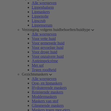
Alle weergeven
Lippenbalsem
Lipmaskers
Lippenolie
Lipscrub
Lippenserum
Verzorging volgens huidbehoeften/huidtype
Alle weergeven
Voor vette huid
Voor gemengde huid
Voor gevoelige huid
Voor droge huid
Voor onzuivere huid
Antirimpelcrème
Met spf
Tegen roodheid
Gezichtsmaskers
Alle weergeven
Oog- en lipmaskers
Hydraterende maskers
Reinigende maskers
Moddermaskers
Maskers van stof
Glimmende maskers
Maskers tegen mee-eters