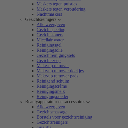
Maskers tegen puistjes
Maskers tegen veroudering
Nachtmaskers
Gezichtsreinigers
Alle weergeven
Gezichtspeeling
Gezichtstoners
Micellair water
Reinigingsgel
Reinigingsolie
Gezichtreinigingssets
Gezichtszeep
Make-up remover
Make-up remover doekjes
Make-up remover pads
Reinigend schuim
Reinigingscrème
Reinigingsmelk
Reinigingspoeder
Beautyapparatuur en -accessoires
Alle weergeven
Gezichtsmassage
Borstels voor gezichtsreiniging
Gezichtsreinigers
Gua sha