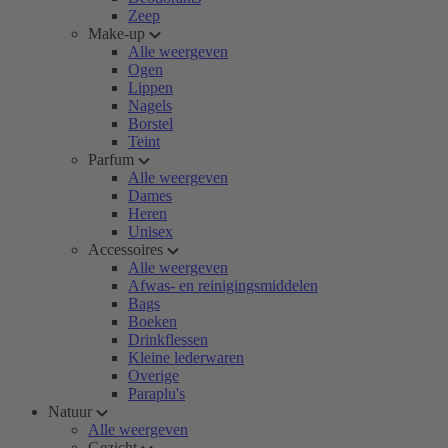
Zeep
Make-up
Alle weergeven
Ogen
Lippen
Nagels
Borstel
Teint
Parfum
Alle weergeven
Dames
Heren
Unisex
Accessoires
Alle weergeven
Afwas- en reinigingsmiddelen
Bags
Boeken
Drinkflessen
Kleine lederwaren
Overige
Paraplu's
Natuur
Alle weergeven
Gezicht