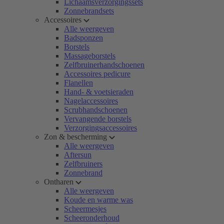
Lichaamsverzorgingssets
Zonnebrandsets
Accessoires
Alle weergeven
Badsponzen
Borstels
Massageborstels
Zelfbruinerhandschoenen
Accessoires pedicure
Flanellen
Hand- & voetsieraden
Nagelaccessoires
Scrubhandschoenen
Vervangende borstels
Verzorgingsaccessoires
Zon & bescherming
Alle weergeven
Aftersun
Zelfbruiners
Zonnebrand
Ontharen
Alle weergeven
Koude en warme was
Scheermesjes
Scheeronderhoud