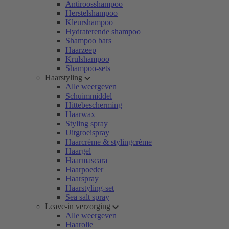
Antiroosshampoo
Herstelshampoo
Kleurshampoo
Hydraterende shampoo
Shampoo bars
Haarzeep
Krulshampoo
Shampoo-sets
Haarstyling
Alle weergeven
Schuimmiddel
Hittebescherming
Haarwax
Styling spray
Uitgroeispray
Haarcrème & stylingcrème
Haargel
Haarmascara
Haarpoeder
Haarspray
Haarstyling-set
Sea salt spray
Leave-in verzorging
Alle weergeven
Haarolie