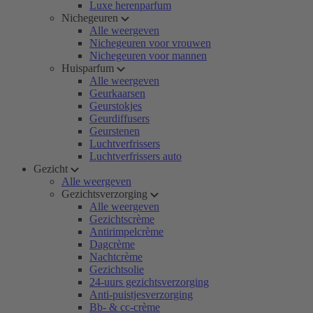
Luxe herenparfum
Nichegeuren
Alle weergeven
Nichegeuren voor vrouwen
Nichegeuren voor mannen
Huisparfum
Alle weergeven
Geurkaarsen
Geurstokjes
Geurdiffusers
Geurstenen
Luchtverfrissers
Luchtverfrissers auto
Gezicht
Alle weergeven
Gezichtsverzorging
Alle weergeven
Gezichtscrème
Antirimpelcrème
Dagcrème
Nachtcrème
Gezichtsolie
24-uurs gezichtsverzorging
Anti-puistjesverzorging
Bb- & cc-crème