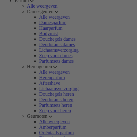
Parfum
Alle weergeven
Damesgeuren
Alle weergeven
Damesparfum
Haarparfum
Bodymist
Douchegels dames
Deodorants dames
Lichaamsverzorging
Zeep voor dames
Parfumsets dames
Herengeuren
Alle weergeven
Herenparfum
Aftershave
Lichaamsverzorging
Douchegels heren
Deodorants heren
Parfumsets heren
Zeep voor heren
Geurnoten
Alle weergeven
Amberparfum
Oriëntaals parfum