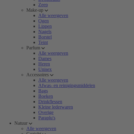
Zeep
Make-up
Alle weergeven
Ogen
Lippen
Nagels
Borstel
Teint
Parfum
Alle weergeven
Dames
Heren
Unisex
Accessoires
Alle weergeven
Afwas- en reinigingsmiddelen
Bags
Boeken
Drinkflessen
Kleine lederwaren
Overige
Paraplu's
Natuur
Alle weergeven
Gezicht