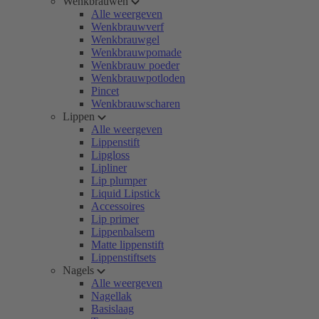
Wenkbrauwen
Alle weergeven
Wenkbrauwverf
Wenkbrauwgel
Wenkbrauwpomade
Wenkbrauw poeder
Wenkbrauwpotloden
Pincet
Wenkbrauwscharen
Lippen
Alle weergeven
Lippenstift
Lipgloss
Lipliner
Lip plumper
Liquid Lipstick
Accessoires
Lip primer
Lippenbalsem
Matte lippenstift
Lippenstiftsets
Nagels
Alle weergeven
Nagellak
Basislaag