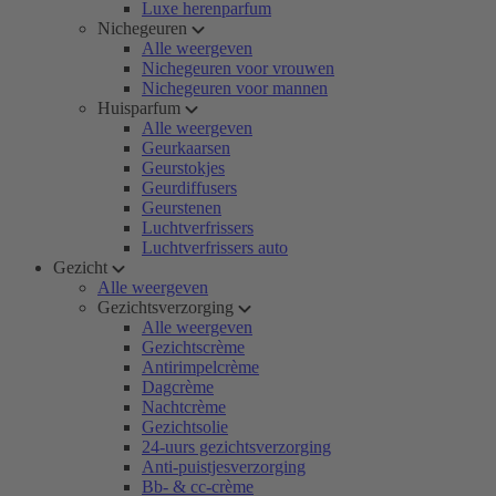
Luxe herenparfum
Nichegeuren
Alle weergeven
Nichegeuren voor vrouwen
Nichegeuren voor mannen
Huisparfum
Alle weergeven
Geurkaarsen
Geurstokjes
Geurdiffusers
Geurstenen
Luchtverfrissers
Luchtverfrissers auto
Gezicht
Alle weergeven
Gezichtsverzorging
Alle weergeven
Gezichtscrème
Antirimpelcrème
Dagcrème
Nachtcrème
Gezichtsolie
24-uurs gezichtsverzorging
Anti-puistjesverzorging
Bb- & cc-crème