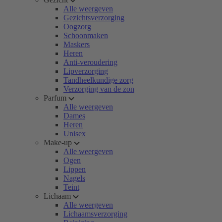
Alle weergeven
Gezichtsverzorging
Oogzorg
Schoonmaken
Maskers
Heren
Anti-veroudering
Lipverzorging
Tandheelkundige zorg
Verzorging van de zon
Parfum
Alle weergeven
Dames
Heren
Unisex
Make-up
Alle weergeven
Ogen
Lippen
Nagels
Teint
Lichaam
Alle weergeven
Lichaamsverzorging