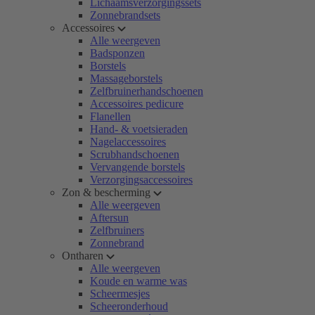
Lichaamsverzorgingssets
Zonnebrandsets
Accessoires
Alle weergeven
Badsponzen
Borstels
Massageborstels
Zelfbruinerhandschoenen
Accessoires pedicure
Flanellen
Hand- & voetsieraden
Nagelaccessoires
Scrubhandschoenen
Vervangende borstels
Verzorgingsaccessoires
Zon & bescherming
Alle weergeven
Aftersun
Zelfbruiners
Zonnebrand
Ontharen
Alle weergeven
Koude en warme was
Scheermesjes
Scheeronderhoud