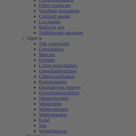
Effect producten
Vloeibare foundation
Compact poeder
Los poeder
Make-up sets
Zelfklevende tatoeages
Ogen
Alle weergeven
Oogschaduw
Mascara
Eyeliner
Crème-oogschaduw
Oogschaduwprimer
Glitteroogschaduw
Kunstwimpers
Oogmake-up remover
Oogschaduwpaletten
Wimperborstels
Wimperlijm
Wimperprimers
Wimpertangen
Kajal
Sets
Wenkbrauwen