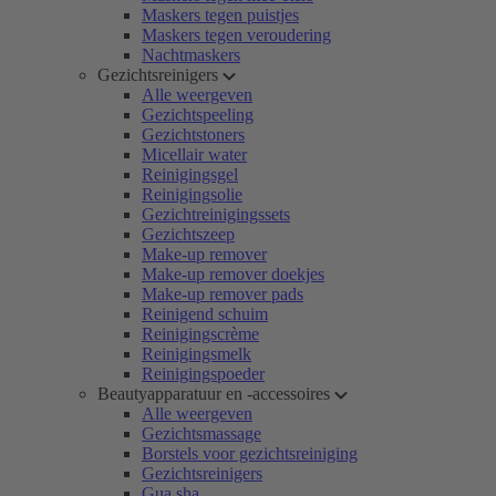
Maskers tegen puistjes
Maskers tegen veroudering
Nachtmaskers
Gezichtsreinigers
Alle weergeven
Gezichtspeeling
Gezichtstoners
Micellair water
Reinigingsgel
Reinigingsolie
Gezichtreinigingssets
Gezichtszeep
Make-up remover
Make-up remover doekjes
Make-up remover pads
Reinigend schuim
Reinigingscrème
Reinigingsmelk
Reinigingspoeder
Beautyapparatuur en -accessoires
Alle weergeven
Gezichtsmassage
Borstels voor gezichtsreiniging
Gezichtsreinigers
Gua sha