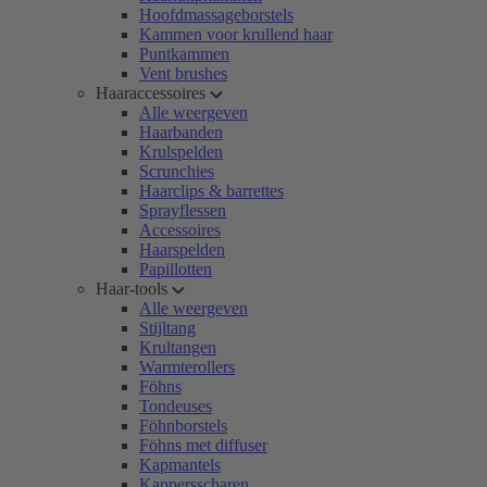
Hoofdmassageborstels
Kammen voor krullend haar
Puntkammen
Vent brushes
Haaraccessoires
Alle weergeven
Haarbanden
Krulspelden
Scrunchies
Haarclips & barrettes
Sprayflessen
Accessoires
Haarspelden
Papillotten
Haar-tools
Alle weergeven
Stijltang
Krultangen
Warmterollers
Föhns
Tondeuses
Föhnborstels
Föhns met diffuser
Kapmantels
Kappersscharen