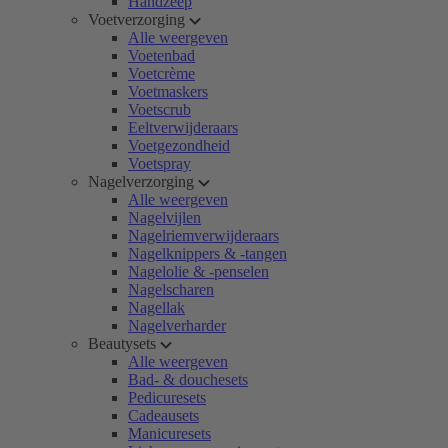
Handzeep
Voetverzorging
Alle weergeven
Voetenbad
Voetcrème
Voetmaskers
Voetscrub
Eeltverwijderaars
Voetgezondheid
Voetspray
Nagelverzorging
Alle weergeven
Nagelvijlen
Nagelriemverwijderaars
Nagelknippers & -tangen
Nagelolie & -penselen
Nagelscharen
Nagellak
Nagelverharder
Beautysets
Alle weergeven
Bad- & douchesets
Pedicuresets
Cadeausets
Manicuresets