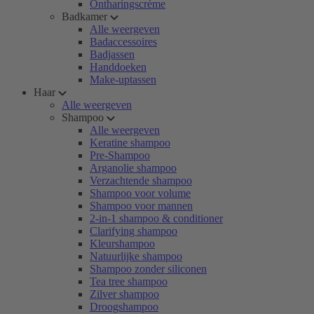
Ontharingscrème
Badkamer
Alle weergeven
Badaccessoires
Badjassen
Handdoeken
Make-uptassen
Haar
Alle weergeven
Shampoo
Alle weergeven
Keratine shampoo
Pre-Shampoo
Arganolie shampoo
Verzachtende shampoo
Shampoo voor volume
Shampoo voor mannen
2-in-1 shampoo & conditioner
Clarifying shampoo
Kleurshampoo
Natuurlijke shampoo
Shampoo zonder siliconen
Tea tree shampoo
Zilver shampoo
Droogshampoo