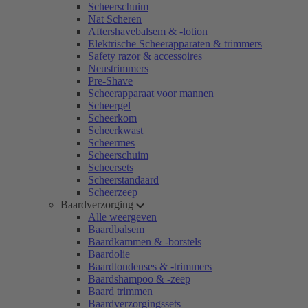
Scheerschuim
Nat Scheren
Aftershavebalsem & -lotion
Elektrische Scheerapparaten & trimmers
Safety razor & accessoires
Neustrimmers
Pre-Shave
Scheerapparaat voor mannen
Scheergel
Scheerkom
Scheerkwast
Scheermes
Scheerschuim
Scheersets
Scheerstandaard
Scheerzeep
Baardverzorging
Alle weergeven
Baardbalsem
Baardkammen & -borstels
Baardolie
Baardtondeuses & -trimmers
Baardshampoo & -zeep
Baard trimmen
Baardverzorgingssets