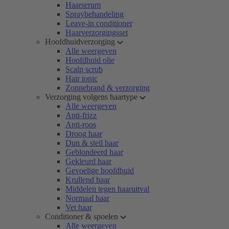
Haarserum
Spraybehandeling
Leave-in conditioner
Haarverzorgingsset
Hoofdhuidverzorging
Alle weergeven
Hoofdhuid olie
Scalp scrub
Hair tonic
Zonnebrand & verzorging
Verzorging volgens haartype
Alle weergeven
Anti-frizz
Anti-roos
Droog haar
Dun & steil haar
Geblondeerd haar
Gekleurd haar
Gevoelige hoofdhuid
Krullend haar
Middelen tegen haaruitval
Normaal haar
Vet haar
Conditioner & spoelen
Alle weergeven