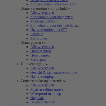
Zomerse must-haves voor hem
Zomerverzorging voor de huid
Alle weergeven
Zonnebrand voor het gezicht
Make-up met SPF
Zonnebrand voor het hele lichaam
Haarverzorging met SPF
Aftersun
Zelfbruiner
Zomergeuren
Alle weergeven
Damesgeuren
Herengeuren
Bodyspray
Huidverzorging
Alle weergeven
Gezicht & Lichaamsverzorging
Haarverzorging
Zomerse make-up en trends
Alle weergeven
Mists & setting sprays
Waterproof make-up
Nagellak
Beach Hair-look