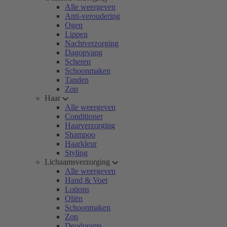
Alle weergeven
Anti-veroudering
Ogen
Lippen
Nachtverzorging
Dagopvang
Scheren
Schoonmaken
Tanden
Zon
Haar
Alle weergeven
Conditioner
Haarverzorging
Shampoo
Haarkleur
Styling
Lichaamsverzorging
Alle weergeven
Hand & Voet
Lotions
Oliën
Schoonmaken
Zon
Deodorants