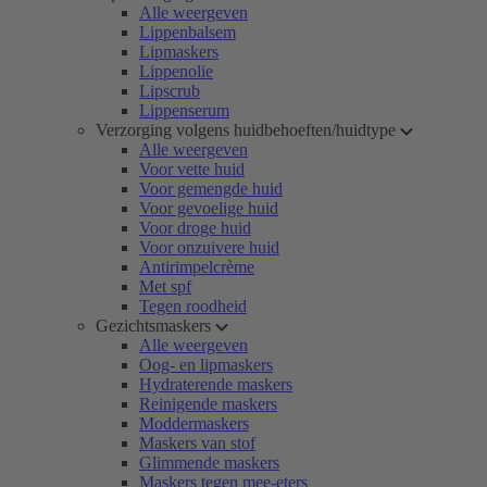
Alle weergeven
Lippenbalsem
Lipmaskers
Lippenolie
Lipscrub
Lippenserum
Verzorging volgens huidbehoeften/huidtype
Alle weergeven
Voor vette huid
Voor gemengde huid
Voor gevoelige huid
Voor droge huid
Voor onzuivere huid
Antirimpelcrème
Met spf
Tegen roodheid
Gezichtsmaskers
Alle weergeven
Oog- en lipmaskers
Hydraterende maskers
Reinigende maskers
Moddermaskers
Maskers van stof
Glimmende maskers
Maskers tegen mee-eters