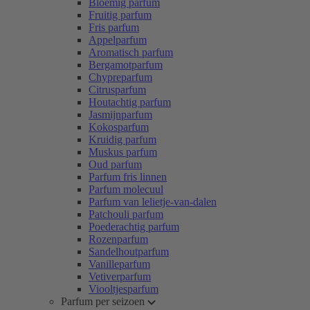
Bloemig parfum
Fruitig parfum
Fris parfum
Appelparfum
Aromatisch parfum
Bergamotparfum
Chypreparfum
Citrusparfum
Houtachtig parfum
Jasmijnparfum
Kokosparfum
Kruidig parfum
Muskus parfum
Oud parfum
Parfum fris linnen
Parfum molecuul
Parfum van lelietje-van-dalen
Patchouli parfum
Poederachtig parfum
Rozenparfum
Sandelhoutparfum
Vanilleparfum
Vetiverparfum
Viooltjesparfum
Parfum per seizoen