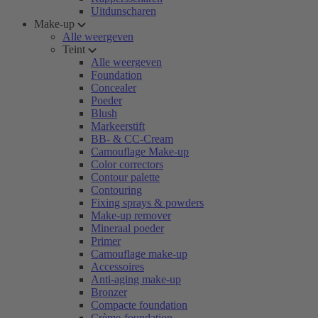
Uitdunscharen
Make-up
Alle weergeven
Teint
Alle weergeven
Foundation
Concealer
Poeder
Blush
Markeerstift
BB- & CC-Cream
Camouflage Make-up
Color correctors
Contour palette
Contouring
Fixing sprays & powders
Make-up remover
Mineraal poeder
Primer
Camouflage make-up
Accessoires
Anti-aging make-up
Bronzer
Compacte foundation
Crème-foundation