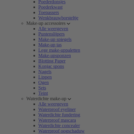
Poederdonsjes
Poederkwast
Toepassers
Wenkbrauwborsteltje
Make-up accessoires
Alle weergeven
Puntenslijpers
Make-up spiegels
Make-up tas
Lege make-uppaletten
Make-upsponzen
Blotting Paper
Konjac spons
Nagels
Lippen
Ogen
Sets
Teint
Waterdichte make-up
Alle weergeven
Waterproof eyeliner
Waterdichte fundering
Waterproof mascara
Waterdichte concealer
Waterproof oogschaduw