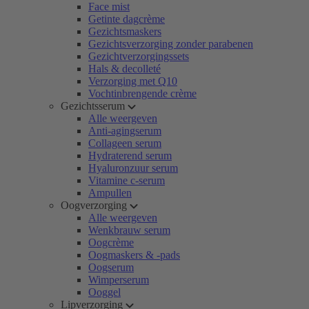
Face mist
Getinte dagcrème
Gezichtsmaskers
Gezichtsverzorging zonder parabenen
Gezichtverzorgingssets
Hals & decolleté
Verzorging met Q10
Vochtinbrengende crème
Gezichtsserum
Alle weergeven
Anti-agingserum
Collageen serum
Hydraterend serum
Hyaluronzuur serum
Vitamine c-serum
Ampullen
Oogverzorging
Alle weergeven
Wenkbrauw serum
Oogcrème
Oogmaskers & -pads
Oogserum
Wimperserum
Ooggel
Lipverzorging