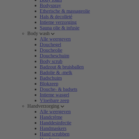
Bodyspray
Etherische & massageolie
Hals & decolleté
Intieme verzorging
Sauna olie & infusie
Body wash
Alle weergeven
Douchegel
Doucheolie
Doucheschuim
Body scrub
Badzout & bruisballen
Badolie & -melk
Badschuim
Blokzeep
Douche- & badsets
Intieme wasgel
Vloeibare zeep
Handverzorging
Alle weergeven
Handcrème
Handdesinfectie
Handmaskers
Hand scrubben