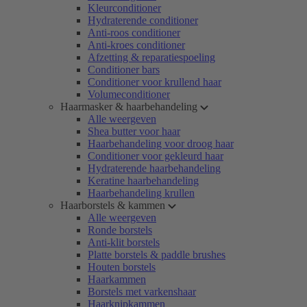
Kleurconditioner
Hydraterende conditioner
Anti-roos conditioner
Anti-kroes conditioner
Afzetting & reparatiespoeling
Conditioner bars
Conditioner voor krullend haar
Volumeconditioner
Haarmasker & haarbehandeling
Alle weergeven
Shea butter voor haar
Haarbehandeling voor droog haar
Conditioner voor gekleurd haar
Hydraterende haarbehandeling
Keratine haarbehandeling
Haarbehandeling krullen
Haarborstels & kammen
Alle weergeven
Ronde borstels
Anti-klit borstels
Platte borstels & paddle brushes
Houten borstels
Haarkammen
Borstels met varkenshaar
Haarknipkammen