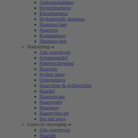
Antiroosshampoo
Herstelshampoo
Kleurshampoo
Hydraterende shampoo
Shampoo bars
Haarzeep
Krulshampoo
Shampoo-sets
Haarstyling
Alle weergeven
Schuimmiddel
Hittebescherming
Haarwax
Styling spray
Uitgroeispray
Haarcrème & stylingcrème
Haargel
Haarmascara
Haarpoeder
Haarspray
Haarstyling-set
Sea salt spray
Leave-in verzorging
Alle weergeven
Haarolie