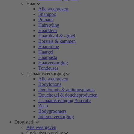
Haar
Alle weergeven
Shampoo
Pomade
Hairstyling
Haarkleur
Haaruitval & -groei
Borstels & kammen
Haarcrème
Haargel
Haarpasta
Haarverzorging
Tondeuses
Lichaamsverzorging
Alle weergeven
Bodylotions
Deodorants & antitranspirants
Douchegel & doucheproducten
Lichaamsreiniging & scrubs
Zeep
Bodygroomers
Intieme verzorging
Drogisterij
Alle weergeven
Gezichtsverzorging