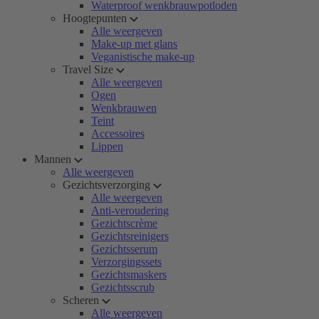
Waterproof wenkbrauwpotloden
Hoogtepunten
Alle weergeven
Make-up met glans
Veganistische make-up
Travel Size
Alle weergeven
Ogen
Wenkbrauwen
Teint
Accessoires
Lippen
Mannen
Alle weergeven
Gezichtsverzorging
Alle weergeven
Anti-veroudering
Gezichtscrème
Gezichtsreinigers
Gezichtsserum
Verzorgingssets
Gezichtsmaskers
Gezichtsscrub
Scheren
Alle weergeven