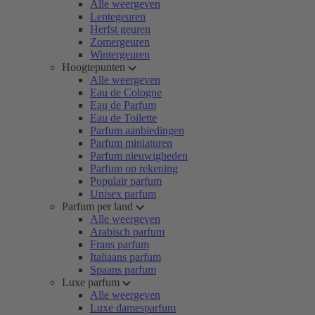
Alle weergeven
Lentegeuren
Herfst geuren
Zomergeuren
Wintergeuren
Hoogtepunten
Alle weergeven
Eau de Cologne
Eau de Parfum
Eau de Toilette
Parfum aanbiedingen
Parfum miniaturen
Parfum nieuwigheden
Parfum op rekening
Populair parfum
Unisex parfum
Parfum per land
Alle weergeven
Arabisch parfum
Frans parfum
Italiaans parfum
Spaans parfum
Luxe parfum
Alle weergeven
Luxe damesparfum