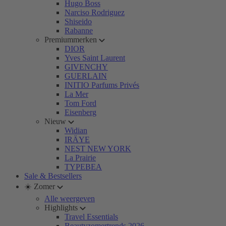
Hugo Boss
Narciso Rodriguez
Shiseido
Rabanne
Premiummerken
DIOR
Yves Saint Laurent
GIVENCHY
GUERLAIN
INITIO Parfums Privés
La Mer
Tom Ford
Eisenberg
Nieuw
Widian
IRÄYE
NEST NEW YORK
La Prairie
TYPEBEA
Sale & Bestsellers
☀️ Zomer
Alle weergeven
Highlights
Travel Essentials
Beautyzomertrends 2026