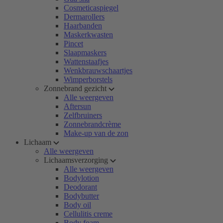
Cosmeticaspiegel
Dermarollers
Haarbanden
Maskerkwasten
Pincet
Slaapmaskers
Wattenstaafjes
Wenkbrauwschaartjes
Wimperborstels
Zonnebrand gezicht
Alle weergeven
Aftersun
Zelfbruiners
Zonnebrandcrème
Make-up van de zon
Lichaam
Alle weergeven
Lichaamsverzorging
Alle weergeven
Bodylotion
Deodorant
Bodybutter
Body oil
Cellulitis creme
Body foam