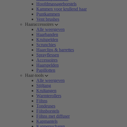
Hoofdmassageborstels
Kammen voor krullend haar
Puntkammen
Vent brushes
Haaraccessoires
Alle weergeven
Haarbanden
Krulspelden
Scrunchies
Haarclips & barrettes
Sprayflessen
Accessoires
Haarspelden
Papillotten
Haar-tools
Alle weergeven
Stijltang
Krultangen
Warmterollers
Föhns
Tondeuses
Föhnborstels
Föhns met diffuser
Kapmantels
Kappersscharen