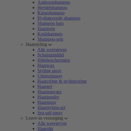
Antiroosshampoo
Herstelshampoo
Kleurshampoo
Hydraterende shampoo
Shampoo bars
Haarzeep
Krulshampoo
Shampoo-sets
Haarstyling
Alle weergeven
Schuimmiddel
Hittebescherming
Haarwax
Styling spray
Uitgroeispray
Haarcrème & stylingcrème
Haargel
Haarmascara
Haarpoeder
Haarspray
Haarstyling-set
Sea salt spray
Leave-in verzorging
Alle weergeven
Haarolie