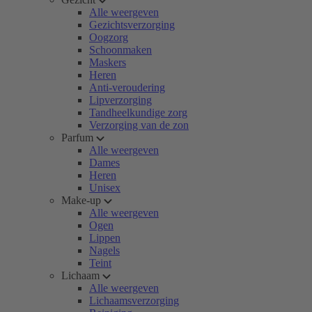
Alle weergeven
Gezichtsverzorging
Oogzorg
Schoonmaken
Maskers
Heren
Anti-veroudering
Lipverzorging
Tandheelkundige zorg
Verzorging van de zon
Parfum
Alle weergeven
Dames
Heren
Unisex
Make-up
Alle weergeven
Ogen
Lippen
Nagels
Teint
Lichaam
Alle weergeven
Lichaamsverzorging