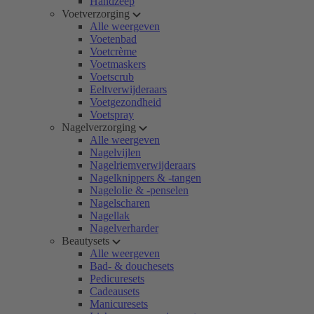
Handzeep
Voetverzorging
Alle weergeven
Voetenbad
Voetcrème
Voetmaskers
Voetscrub
Eeltverwijderaars
Voetgezondheid
Voetspray
Nagelverzorging
Alle weergeven
Nagelvijlen
Nagelriemverwijderaars
Nagelknippers & -tangen
Nagelolie & -penselen
Nagelscharen
Nagellak
Nagelverharder
Beautysets
Alle weergeven
Bad- & douchesets
Pedicuresets
Cadeausets
Manicuresets