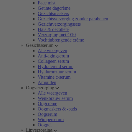
Face mist
Getinte dagcrème
Gezichtsmaskers
Gezichtsverzorging zonder parabenen
Gezichtverzorgingssets
Hals & decolleté
Verzorging met Q10
Vochtinbrengende crème
Gezichtsserum
Alle weergeven
Anti-agingserum
Collageen serum
Hydraterend serum
Hyaluronzuur serum
Vitamine c-serum
Ampullen
Oogverzorging
Alle weergeven
Wenkbrauw serum
Oogcrème
Oogmaskers & -pads
Oogserum
Wimperserum
Ooggel
Lipverzorging