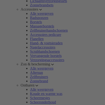
Lichaamsverzorgingssets
Zonnebrandsets
Accessoires
Alle weergeven
Badsponzen
Borstels
Massageborstels
Zelfbruinerhandschoenen
Accessoires pedicure
Flanellen
Hand- & voetsieraden
Nagelaccessoires
Scrubhandschoenen
Vervangende borstels
Verzorgingsaccessoires
Zon & bescherming
Alle weergeven
Aftersun
Zelfbruiners
Zonnebrand
Ontharen
Alle weergeven
Koude en warme was
Scheermesjes
Scheeronderhoud