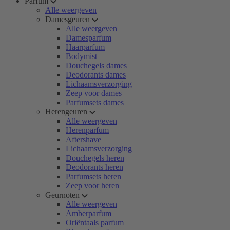
Parfum
Alle weergeven
Damesgeuren
Alle weergeven
Damesparfum
Haarparfum
Bodymist
Douchegels dames
Deodorants dames
Lichaamsverzorging
Zeep voor dames
Parfumsets dames
Herengeuren
Alle weergeven
Herenparfum
Aftershave
Lichaamsverzorging
Douchegels heren
Deodorants heren
Parfumsets heren
Zeep voor heren
Geurnoten
Alle weergeven
Amberparfum
Oriëntaals parfum