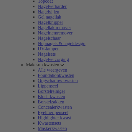
Topcoat
Nagelverharder
Nagelvijlen
Gel nagellak
Nagelknipper
Nagellak remover
Nagelriemremover
Nagelschaar
Nepnagels & nageldesign
UV-lampen
Nagelsets
Nagelverzorging
Make-up kwasten
Alle weergeven
Foundationkwasten
Oogschaduwkwasten
Lippenseel
Borstelreiniger
Blush kwasten
Borstelzakken
Concealerkwasten
Eyeliner penseel
Highlighter kwast
Kwastensets
Maskerkwasten