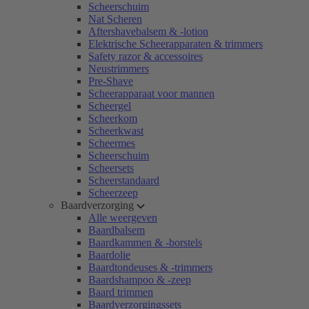
Scheerschuim
Nat Scheren
Aftershavebalsem & -lotion
Elektrische Scheerapparaten & trimmers
Safety razor & accessoires
Neustrimmers
Pre-Shave
Scheerapparaat voor mannen
Scheergel
Scheerkom
Scheerkwast
Scheermes
Scheerschuim
Scheersets
Scheerstandaard
Scheerzeep
Baardverzorging
Alle weergeven
Baardbalsem
Baardkammen & -borstels
Baardolie
Baardtondeuses & -trimmers
Baardshampoo & -zeep
Baard trimmen
Baardverzorgingssets