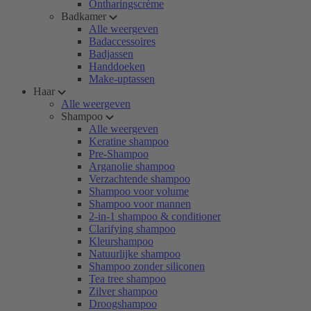
Ontharingscrème
Badkamer
Alle weergeven
Badaccessoires
Badjassen
Handdoeken
Make-uptassen
Haar
Alle weergeven
Shampoo
Alle weergeven
Keratine shampoo
Pre-Shampoo
Arganolie shampoo
Verzachtende shampoo
Shampoo voor volume
Shampoo voor mannen
2-in-1 shampoo & conditioner
Clarifying shampoo
Kleurshampoo
Natuurlijke shampoo
Shampoo zonder siliconen
Tea tree shampoo
Zilver shampoo
Droogshampoo