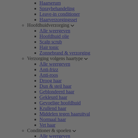
Haarserum
Spraybehandeling
Leave-in conditioner
Haarverzorgingsset
Hoofdhuidverzorging
Alle weergeven
Hoofdhuid olie
Scalp scrub
Hair tonic
Zonnebrand & verzorging
Verzorging volgens haartype
Alle weergeven
Anti-frizz
Anti-roos
Droog haar
Dun & steil haar
Geblondeerd haar
Gekleurd haar
Gevoelige hoofdhuid
Krullend haar
Middelen tegen haaruitval
Normaal haar
Vet haar
Conditioner & spoelen
Alle weergeven