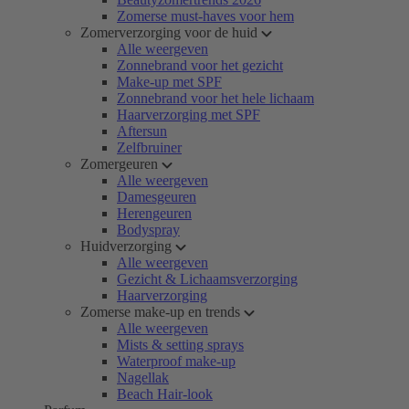
Zomerse must-haves voor hem
Zomerverzorging voor de huid
Alle weergeven
Zonnebrand voor het gezicht
Make-up met SPF
Zonnebrand voor het hele lichaam
Haarverzorging met SPF
Aftersun
Zelfbruiner
Zomergeuren
Alle weergeven
Damesgeuren
Herengeuren
Bodyspray
Huidverzorging
Alle weergeven
Gezicht & Lichaamsverzorging
Haarverzorging
Zomerse make-up en trends
Alle weergeven
Mists & setting sprays
Waterproof make-up
Nagellak
Beach Hair-look