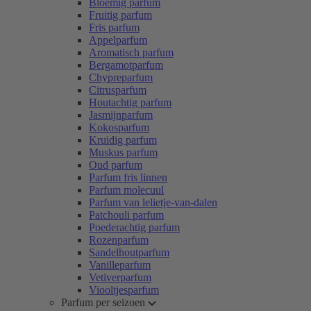
Bloemig parfum
Fruitig parfum
Fris parfum
Appelparfum
Aromatisch parfum
Bergamotparfum
Chypreparfum
Citrusparfum
Houtachtig parfum
Jasmijnparfum
Kokosparfum
Kruidig parfum
Muskus parfum
Oud parfum
Parfum fris linnen
Parfum molecuul
Parfum van lelietje-van-dalen
Patchouli parfum
Poederachtig parfum
Rozenparfum
Sandelhoutparfum
Vanilleparfum
Vetiverparfum
Viooltjesparfum
Parfum per seizoen