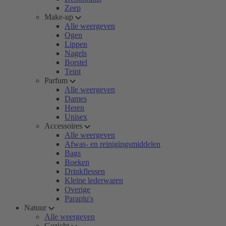
Zeep
Make-up
Alle weergeven
Ogen
Lippen
Nagels
Borstel
Teint
Parfum
Alle weergeven
Dames
Heren
Unisex
Accessoires
Alle weergeven
Afwas- en reinigingsmiddelen
Bags
Boeken
Drinkflessen
Kleine lederwaren
Overige
Paraplu's
Natuur
Alle weergeven
Gezicht