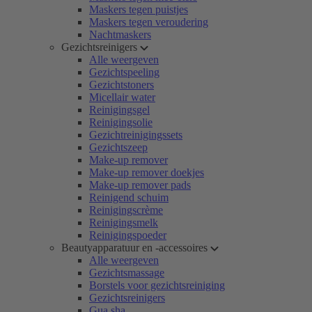
Maskers tegen puistjes
Maskers tegen veroudering
Nachtmaskers
Gezichtsreinigers
Alle weergeven
Gezichtspeeling
Gezichtstoners
Micellair water
Reinigingsgel
Reinigingsolie
Gezichtreinigingssets
Gezichtszeep
Make-up remover
Make-up remover doekjes
Make-up remover pads
Reinigend schuim
Reinigingscrème
Reinigingsmelk
Reinigingspoeder
Beautyapparatuur en -accessoires
Alle weergeven
Gezichtsmassage
Borstels voor gezichtsreiniging
Gezichtsreinigers
Gua sha