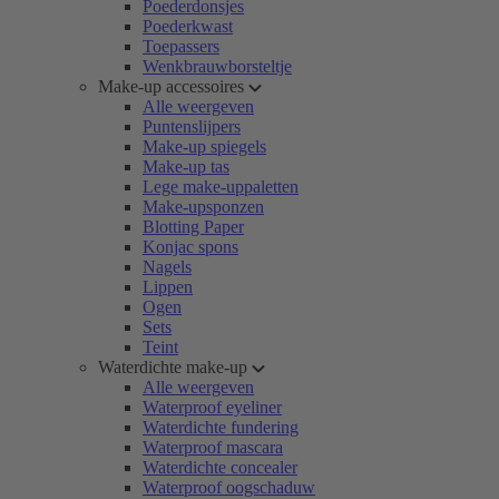
Poederdonsjes
Poederkwast
Toepassers
Wenkbrauwborsteltje
Make-up accessoires
Alle weergeven
Puntenslijpers
Make-up spiegels
Make-up tas
Lege make-uppaletten
Make-upsponzen
Blotting Paper
Konjac spons
Nagels
Lippen
Ogen
Sets
Teint
Waterdichte make-up
Alle weergeven
Waterproof eyeliner
Waterdichte fundering
Waterproof mascara
Waterdichte concealer
Waterproof oogschaduw