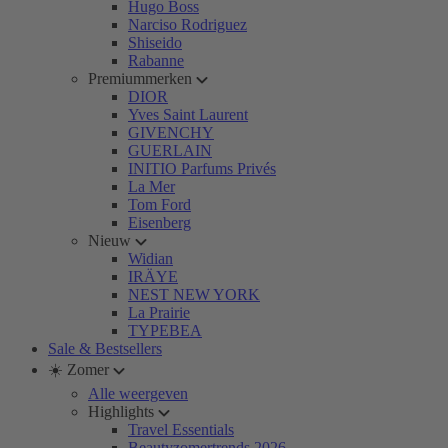
Hugo Boss
Narciso Rodriguez
Shiseido
Rabanne
Premiummerken
DIOR
Yves Saint Laurent
GIVENCHY
GUERLAIN
INITIO Parfums Privés
La Mer
Tom Ford
Eisenberg
Nieuw
Widian
IRÄYE
NEST NEW YORK
La Prairie
TYPEBEA
Sale & Bestsellers
☀️ Zomer
Alle weergeven
Highlights
Travel Essentials
Beautyzomertrends 2026