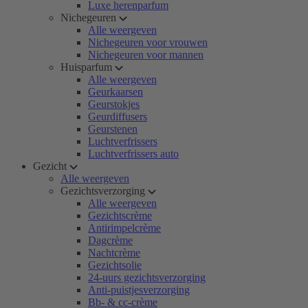
Luxe herenparfum
Nichegeuren
Alle weergeven
Nichegeuren voor vrouwen
Nichegeuren voor mannen
Huisparfum
Alle weergeven
Geurkaarsen
Geurstokjes
Geurdiffusers
Geurstenen
Luchtverfrissers
Luchtverfrissers auto
Gezicht
Alle weergeven
Gezichtsverzorging
Alle weergeven
Gezichtscrème
Antirimpelcrème
Dagcrème
Nachtcrème
Gezichtsolie
24-uurs gezichtsverzorging
Anti-puistjesverzorging
Bb- & cc-crème