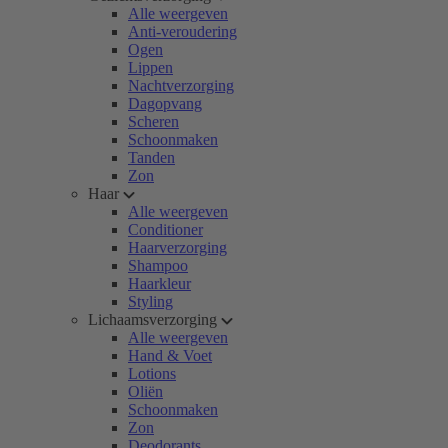
Alle weergeven
Anti-veroudering
Ogen
Lippen
Nachtverzorging
Dagopvang
Scheren
Schoonmaken
Tanden
Zon
Haar
Alle weergeven
Conditioner
Haarverzorging
Shampoo
Haarkleur
Styling
Lichaamsverzorging
Alle weergeven
Hand & Voet
Lotions
Oliën
Schoonmaken
Zon
Deodorants