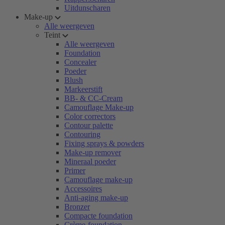
Uitdunscharen
Make-up
Alle weergeven
Teint
Alle weergeven
Foundation
Concealer
Poeder
Blush
Markeerstift
BB- & CC-Cream
Camouflage Make-up
Color correctors
Contour palette
Contouring
Fixing sprays & powders
Make-up remover
Mineraal poeder
Primer
Camouflage make-up
Accessoires
Anti-aging make-up
Bronzer
Compacte foundation
Crème-foundation