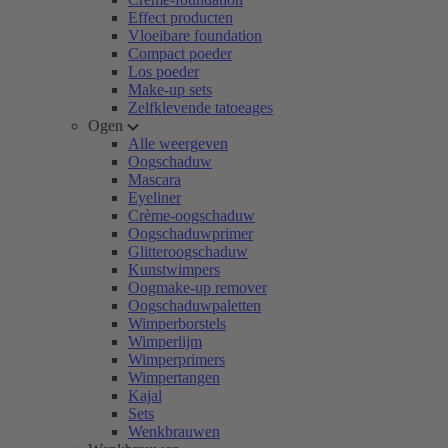
Effect producten
Vloeibare foundation
Compact poeder
Los poeder
Make-up sets
Zelfklevende tatoeages
Ogen
Alle weergeven
Oogschaduw
Mascara
Eyeliner
Crème-oogschaduw
Oogschaduwprimer
Glitteroogschaduw
Kunstwimpers
Oogmake-up remover
Oogschaduwpaletten
Wimperborstels
Wimperlijm
Wimperprimers
Wimpertangen
Kajal
Sets
Wenkbrauwen