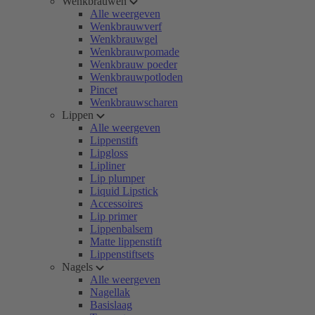
Wenkbrauwen
Alle weergeven
Wenkbrauwverf
Wenkbrauwgel
Wenkbrauwpomade
Wenkbrauw poeder
Wenkbrauwpotloden
Pincet
Wenkbrauwscharen
Lippen
Alle weergeven
Lippenstift
Lipgloss
Lipliner
Lip plumper
Liquid Lipstick
Accessoires
Lip primer
Lippenbalsem
Matte lippenstift
Lippenstiftsets
Nagels
Alle weergeven
Nagellak
Basislaag