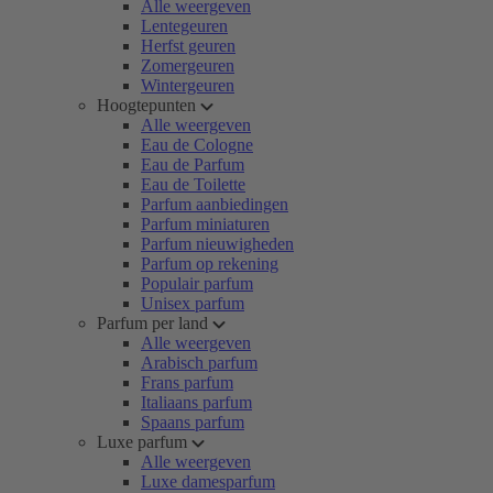
Alle weergeven
Lentegeuren
Herfst geuren
Zomergeuren
Wintergeuren
Hoogtepunten
Alle weergeven
Eau de Cologne
Eau de Parfum
Eau de Toilette
Parfum aanbiedingen
Parfum miniaturen
Parfum nieuwigheden
Parfum op rekening
Populair parfum
Unisex parfum
Parfum per land
Alle weergeven
Arabisch parfum
Frans parfum
Italiaans parfum
Spaans parfum
Luxe parfum
Alle weergeven
Luxe damesparfum