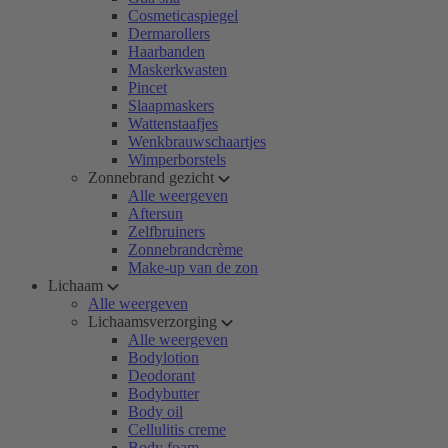
Cosmeticaspiegel
Dermarollers
Haarbanden
Maskerkwasten
Pincet
Slaapmaskers
Wattenstaafjes
Wenkbrauwschaartjes
Wimperborstels
Zonnebrand gezicht
Alle weergeven
Aftersun
Zelfbruiners
Zonnebrandcrème
Make-up van de zon
Lichaam
Alle weergeven
Lichaamsverzorging
Alle weergeven
Bodylotion
Deodorant
Bodybutter
Body oil
Cellulitis creme
Body foam