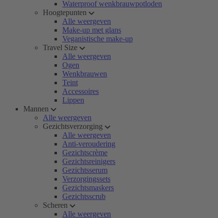
Waterproof wenkbrauwpotloden
Hoogtepunten
Alle weergeven
Make-up met glans
Veganistische make-up
Travel Size
Alle weergeven
Ogen
Wenkbrauwen
Teint
Accessoires
Lippen
Mannen
Alle weergeven
Gezichtsverzorging
Alle weergeven
Anti-veroudering
Gezichtscrème
Gezichtsreinigers
Gezichtsserum
Verzorgingssets
Gezichtsmaskers
Gezichtsscrub
Scheren
Alle weergeven