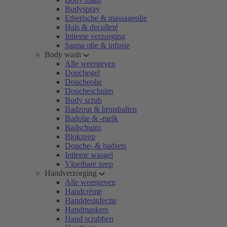
Bodyspray
Etherische & massageolie
Hals & decolleté
Intieme verzorging
Sauna olie & infusie
Body wash
Alle weergeven
Douchegel
Doucheolie
Doucheschuim
Body scrub
Badzout & bruisballen
Badolie & -melk
Badschuim
Blokzeep
Douche- & badsets
Intieme wasgel
Vloeibare zeep
Handverzorging
Alle weergeven
Handcrème
Handdesinfectie
Handmaskers
Hand scrubben