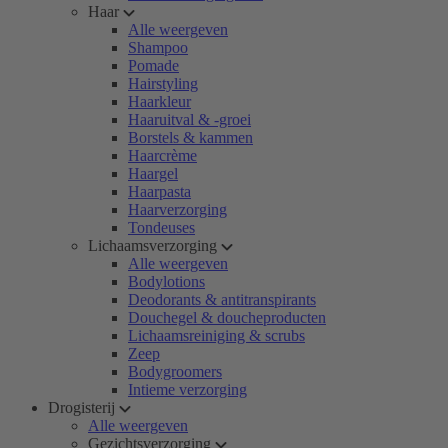
Haar
Alle weergeven
Shampoo
Pomade
Hairstyling
Haarkleur
Haaruitval & -groei
Borstels & kammen
Haarcrème
Haargel
Haarpasta
Haarverzorging
Tondeuses
Lichaamsverzorging
Alle weergeven
Bodylotions
Deodorants & antitranspirants
Douchegel & doucheproducten
Lichaamsreiniging & scrubs
Zeep
Bodygroomers
Intieme verzorging
Drogisterij
Alle weergeven
Gezichtsverzorging