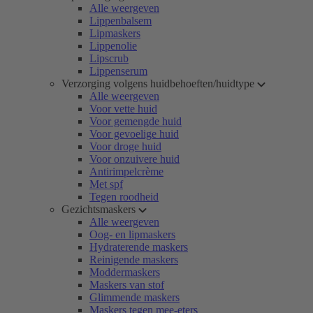
Alle weergeven
Lippenbalsem
Lipmaskers
Lippenolie
Lipscrub
Lippenserum
Verzorging volgens huidbehoeften/huidtype
Alle weergeven
Voor vette huid
Voor gemengde huid
Voor gevoelige huid
Voor droge huid
Voor onzuivere huid
Antirimpelcrème
Met spf
Tegen roodheid
Gezichtsmaskers
Alle weergeven
Oog- en lipmaskers
Hydraterende maskers
Reinigende maskers
Moddermaskers
Maskers van stof
Glimmende maskers
Maskers tegen mee-eters