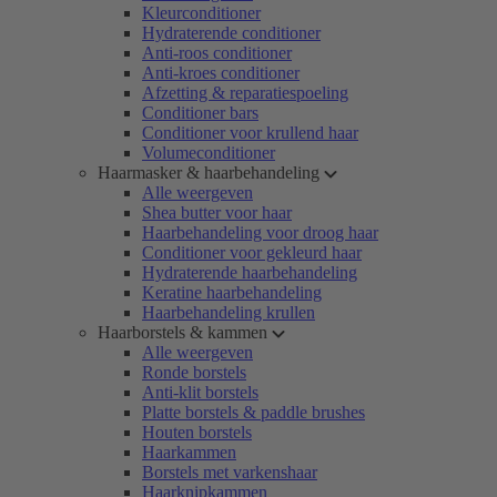
Kleurconditioner
Hydraterende conditioner
Anti-roos conditioner
Anti-kroes conditioner
Afzetting & reparatiespoeling
Conditioner bars
Conditioner voor krullend haar
Volumeconditioner
Haarmasker & haarbehandeling
Alle weergeven
Shea butter voor haar
Haarbehandeling voor droog haar
Conditioner voor gekleurd haar
Hydraterende haarbehandeling
Keratine haarbehandeling
Haarbehandeling krullen
Haarborstels & kammen
Alle weergeven
Ronde borstels
Anti-klit borstels
Platte borstels & paddle brushes
Houten borstels
Haarkammen
Borstels met varkenshaar
Haarknipkammen