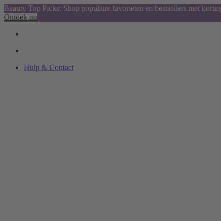
Beauty Top Picks: Shop populaire favorieten en bestsellers met kortin
Ontdek nu
Hulp & Contact