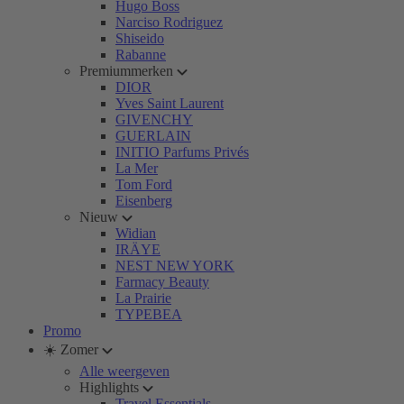
Hugo Boss
Narciso Rodriguez
Shiseido
Rabanne
Premiummerken
DIOR
Yves Saint Laurent
GIVENCHY
GUERLAIN
INITIO Parfums Privés
La Mer
Tom Ford
Eisenberg
Nieuw
Widian
IRÄYE
NEST NEW YORK
Farmacy Beauty
La Prairie
TYPEBEA
Promo
☀️ Zomer
Alle weergeven
Highlights
Travel Essentials