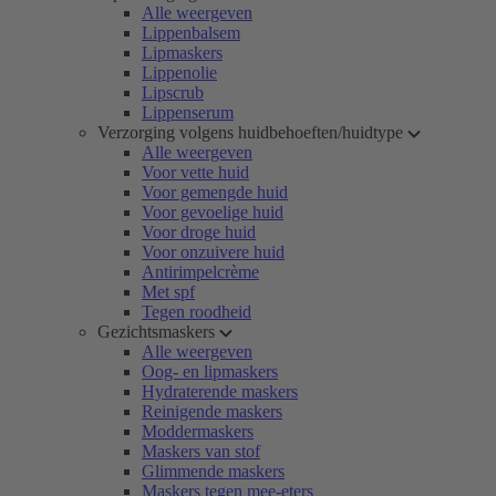
Alle weergeven
Lippenbalsem
Lipmaskers
Lippenolie
Lipscrub
Lippenserum
Verzorging volgens huidbehoeften/huidtype
Alle weergeven
Voor vette huid
Voor gemengde huid
Voor gevoelige huid
Voor droge huid
Voor onzuivere huid
Antirimpelcrème
Met spf
Tegen roodheid
Gezichtsmaskers
Alle weergeven
Oog- en lipmaskers
Hydraterende maskers
Reinigende maskers
Moddermaskers
Maskers van stof
Glimmende maskers
Maskers tegen mee-eters