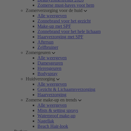
Zomerse must-haves voor hem
Zomerverzorging voor de huid
Alle weergeven
Zonnebrand voor het gezicht
Make-up met SPF
Zonnebrand voor het hele lichaam
Haarverzorging met SPF
Aftersun
Zelfbruiner
Zomergeuren
Alle weergeven
Damesgeuren
Herengeuren
Bodyspray
Huidverzorging
Alle weergeven
Gezicht & Lichaamsverzorging
Haarverzorging
Zomerse make-up en trends
Alle weergeven
Mists & setting sprays
Waterproof make-up
Nagellak
Beach Hair-look