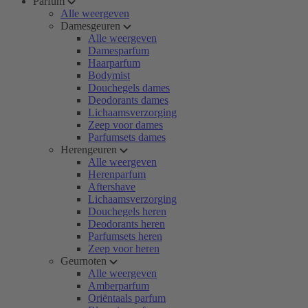
Parfum
Alle weergeven
Damesgeuren
Alle weergeven
Damesparfum
Haarparfum
Bodymist
Douchegels dames
Deodorants dames
Lichaamsverzorging
Zeep voor dames
Parfumsets dames
Herengeuren
Alle weergeven
Herenparfum
Aftershave
Lichaamsverzorging
Douchegels heren
Deodorants heren
Parfumsets heren
Zeep voor heren
Geurnoten
Alle weergeven
Amberparfum
Oriëntaals parfum