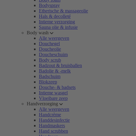
Bodyspray
Etherische & massageolie
Hals & decolleté
Intieme verzorging
Sauna olie & infusie
Body wash
Alle weergeven
Douchegel
Doucheolie
Doucheschuim
Body scrub
Badzout & bruisballen
Badolie & -melk
Badschuim
Blokzeep
Douche- & badsets
Intieme wasgel
Vloeibare zeep
Handverzorging
Alle weergeven
Handcrème
Handdesinfectie
Handmaskers
Hand scrubben