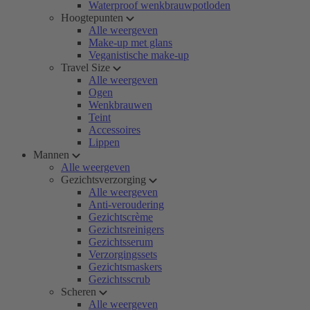
Waterproof wenkbrauwpotloden
Hoogtepunten
Alle weergeven
Make-up met glans
Veganistische make-up
Travel Size
Alle weergeven
Ogen
Wenkbrauwen
Teint
Accessoires
Lippen
Mannen
Alle weergeven
Gezichtsverzorging
Alle weergeven
Anti-veroudering
Gezichtscrème
Gezichtsreinigers
Gezichtsserum
Verzorgingssets
Gezichtsmaskers
Gezichtsscrub
Scheren
Alle weergeven