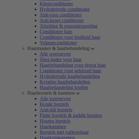
Kleurconditioner
Hydraterende conditioner
Anti-roos conditioner
Anti-kroes conditioner
Afzetting & reparatiespoeling
Conditioner bars
Conditioner voor krullend haar
Volumeconditioner
Haarmasker & haarbehandeling
Alle weergeven
Shea butter voor haar
Haarbehandeling voor droog haar
Conditioner voor gekleurd haar
Hydraterende haarbehandeling
Keratine haarbehandeling
Haarbehandeling krullen
Haarborstels & kammen
Alle weergeven
Ronde borstels
Anti-klit borstels
Platte borstels & paddle brushes
Houten borstels
Haarkammen
Borstels met varkenshaar
Haarknipkammen