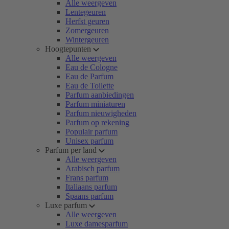
Alle weergeven
Lentegeuren
Herfst geuren
Zomergeuren
Wintergeuren
Hoogtepunten
Alle weergeven
Eau de Cologne
Eau de Parfum
Eau de Toilette
Parfum aanbiedingen
Parfum miniaturen
Parfum nieuwigheden
Parfum op rekening
Populair parfum
Unisex parfum
Parfum per land
Alle weergeven
Arabisch parfum
Frans parfum
Italiaans parfum
Spaans parfum
Luxe parfum
Alle weergeven
Luxe damesparfum