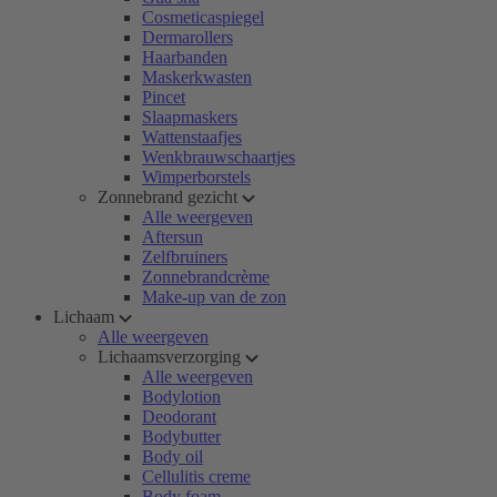
Cosmeticaspiegel
Dermarollers
Haarbanden
Maskerkwasten
Pincet
Slaapmaskers
Wattenstaafjes
Wenkbrauwschaartjes
Wimperborstels
Zonnebrand gezicht
Alle weergeven
Aftersun
Zelfbruiners
Zonnebrandcrème
Make-up van de zon
Lichaam
Alle weergeven
Lichaamsverzorging
Alle weergeven
Bodylotion
Deodorant
Bodybutter
Body oil
Cellulitis creme
Body foam