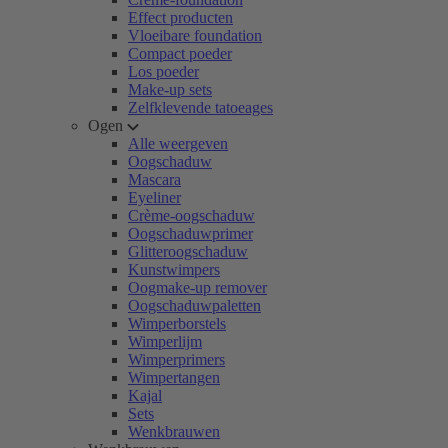
Effect producten
Vloeibare foundation
Compact poeder
Los poeder
Make-up sets
Zelfklevende tatoeages
Ogen
Alle weergeven
Oogschaduw
Mascara
Eyeliner
Crème-oogschaduw
Oogschaduwprimer
Glitteroogschaduw
Kunstwimpers
Oogmake-up remover
Oogschaduwpaletten
Wimperborstels
Wimperlijm
Wimperprimers
Wimpertangen
Kajal
Sets
Wenkbrauwen