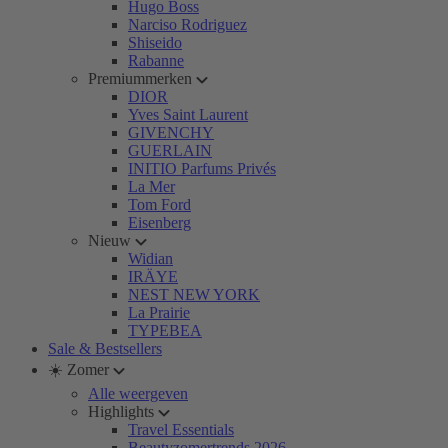
Hugo Boss
Narciso Rodriguez
Shiseido
Rabanne
Premiummerken
DIOR
Yves Saint Laurent
GIVENCHY
GUERLAIN
INITIO Parfums Privés
La Mer
Tom Ford
Eisenberg
Nieuw
Widian
IRÄYE
NEST NEW YORK
La Prairie
TYPEBEA
Sale & Bestsellers
☀️ Zomer
Alle weergeven
Highlights
Travel Essentials
Beautyzomertrends 2026