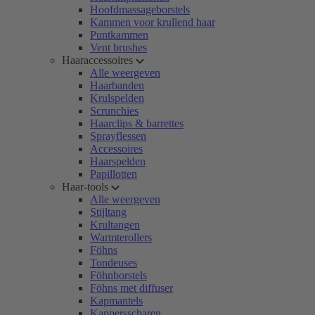
Hoofdmassageborstels
Kammen voor krullend haar
Puntkammen
Vent brushes
Haaraccessoires
Alle weergeven
Haarbanden
Krulspelden
Scrunchies
Haarclips & barrettes
Sprayflessen
Accessoires
Haarspelden
Papillotten
Haar-tools
Alle weergeven
Stijltang
Krultangen
Warmterollers
Föhns
Tondeuses
Föhnborstels
Föhns met diffuser
Kapmantels
Kappersscharen