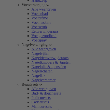
Handzeep
Voetverzorging
Alle weergeven
Voetenbad
Voetcrème
Voetmaskers
Voetscrub
Eeltverwijderaars
Voetgezondheid
Voetspray
Nagelverzorging
Alle weergeven
Nagelvijlen
Nagelriemverwijderaars
Nagelknippers & -tangen
Nagelolie & -penselen
Nagelscharen
Nagellak
Nagelverharder
Beautysets
Alle weergeven
Bad- & douchesets
Pedicuresets
Cadeausets
Manicuresets