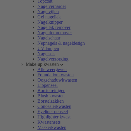
Topcoat
Nagelverharder
Nagelvijlen
Gel nagellak
Nagelknipper
Nagellak remover
Nagelriemremover
Nagelschaar
Nepnagels & nageldesign
UV-lampen
Nagelsets
Nagelverzorging
Make-up kwasten
Alle weergeven
Foundationkwasten
Oogschaduwkwasten
Lippenseel
Borstelreiniger
Blush kwasten
Borstelzakken
Concealerkwasten
Eyeliner penseel
Highlighter kwast
Kwastensets
Maskerkwasten