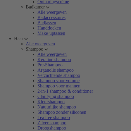
Ontharingscrème
Badkamer
Alle weergeven
Badaccessoires
Badjassen
Handdoeken
Make-uptassen
Haar
Alle weergeven
Shampoo
Alle weergeven
Keratine shampoo
Pre-Shampoo
Arganolie shampoo
Verzachtende shampoo
Shampoo voor volume
Shampoo voor mannen
2-in-1 shampoo & conditioner
Clarifying shampoo
Kleurshampoo
Natuurlijke shampoo
Shampoo zonder siliconen
Tea tree shampoo
Zilver shampoo
Droogshampoo