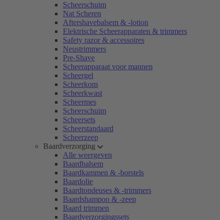
Scheerschuim
Nat Scheren
Aftershavebalsem & -lotion
Elektrische Scheerapparaten & trimmers
Safety razor & accessoires
Neustrimmers
Pre-Shave
Scheerapparaat voor mannen
Scheergel
Scheerkom
Scheerkwast
Scheermes
Scheerschuim
Scheersets
Scheerstandaard
Scheerzeep
Baardverzorging
Alle weergeven
Baardbalsem
Baardkammen & -borstels
Baardolie
Baardtondeuses & -trimmers
Baardshampoo & -zeep
Baard trimmen
Baardverzorgingssets