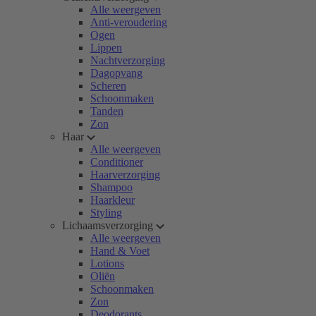
Alle weergeven
Anti-veroudering
Ogen
Lippen
Nachtverzorging
Dagopvang
Scheren
Schoonmaken
Tanden
Zon
Haar
Alle weergeven
Conditioner
Haarverzorging
Shampoo
Haarkleur
Styling
Lichaamsverzorging
Alle weergeven
Hand & Voet
Lotions
Oliën
Schoonmaken
Zon
Deodorants