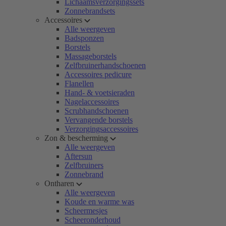
Lichaamsverzorgingssets
Zonnebrandsets
Accessoires
Alle weergeven
Badsponzen
Borstels
Massageborstels
Zelfbruinerhandschoenen
Accessoires pedicure
Flanellen
Hand- & voetsieraden
Nagelaccessoires
Scrubhandschoenen
Vervangende borstels
Verzorgingsaccessoires
Zon & bescherming
Alle weergeven
Aftersun
Zelfbruiners
Zonnebrand
Ontharen
Alle weergeven
Koude en warme was
Scheermesjes
Scheeronderhoud