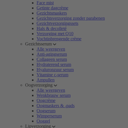
Face mist
Getinte dagcrème
Gezichtsmaskers
Gezichtsverzorging zonder parabenen
Gezichtverzorgingssets
Hals & decolleté
Verzorging met Q10
Vochtinbrengende crème
Gezichtsserum
Alle weergeven
Anti-agingserum
Collageen serum
Hydraterend serum
Hyaluronzuur serum
Vitamine c-serum
Ampullen
Oogverzorging
Alle weergeven
Wenkbrauw serum
Oogcrème
Oogmaskers & -pads
Oogserum
Wimperserum
Ooggel
Lipverzorging