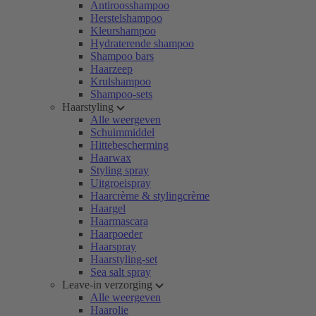
Antiroosshampoo
Herstelshampoo
Kleurshampoo
Hydraterende shampoo
Shampoo bars
Haarzeep
Krulshampoo
Shampoo-sets
Haarstyling
Alle weergeven
Schuimmiddel
Hittebescherming
Haarwax
Styling spray
Uitgroeispray
Haarcrème & stylingcrème
Haargel
Haarmascara
Haarpoeder
Haarspray
Haarstyling-set
Sea salt spray
Leave-in verzorging
Alle weergeven
Haarolie