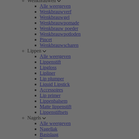
Wenkbrauwen
Alle weergeven
Wenkbrauwverf
Wenkbrauwgel
Wenkbrauwpomade
Wenkbrauw poeder
Wenkbrauwpotloden
Pincet
Wenkbrauwscharen
Lippen
Alle weergeven
Lippenstift
Lipgloss
Lipliner
Lip plumper
Liquid Lipstick
Accessoires
Lip primer
Lippenbalsem
Matte lippenstift
Lippenstiftsets
Nagels
Alle weergeven
Nagellak
Basislaag