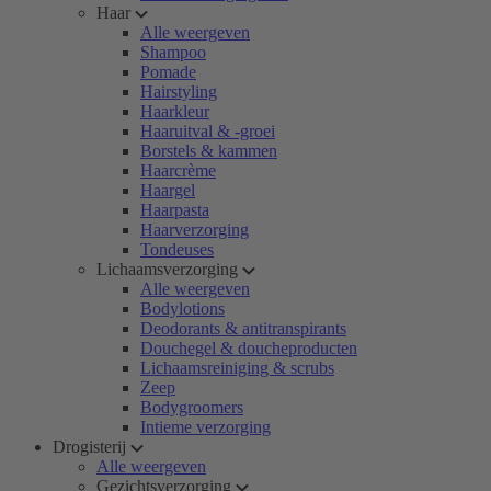
Haar
Alle weergeven
Shampoo
Pomade
Hairstyling
Haarkleur
Haaruitval & -groei
Borstels & kammen
Haarcrème
Haargel
Haarpasta
Haarverzorging
Tondeuses
Lichaamsverzorging
Alle weergeven
Bodylotions
Deodorants & antitranspirants
Douchegel & doucheproducten
Lichaamsreiniging & scrubs
Zeep
Bodygroomers
Intieme verzorging
Drogisterij
Alle weergeven
Gezichtsverzorging