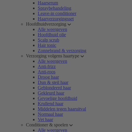
Haarserum
Spraybehandeling
Leave-in conditioner
Haarverzorgingsset
Hoofdhuidverzorging
Alle weergeven
Hoofdhuid olie
Scalp scrub
Hair tonic
Zonnebrand & verzorging
Verzorging volgens haartype
Alle weergeven
Anti-frizz
Anti-roos
Droog haar
Dun & steil haar
Geblondeerd haar
Gekleurd haar
Gevoelige hoofdhuid
Krullend haar
Middelen tegen haaruitval
Normaal haar
Vet haar
Conditioner & spoelen
Alle weergeven