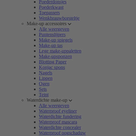
Poederdonsjes
Poederkwast
Toepassers
Wenkbrauwborsteltje
Make-up accessoires
Alle weergeven
Puntenslijpers
Make-up spiegels
Make-up tas
Lege make-uppaletten
Make-upsponzen
Blotting Paper
Konjac spons
Nagels
Lippen
Ogen
Sets
Teint
Waterdichte make-up
Alle weergeven
Waterproof eyeliner
Waterdichte fundering
Waterproof mascara
Waterdichte concealer
Waterproof oogschaduw