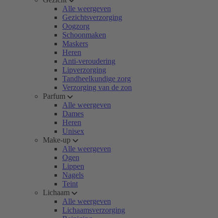
Alle weergeven
Gezichtsverzorging
Oogzorg
Schoonmaken
Maskers
Heren
Anti-veroudering
Lipverzorging
Tandheelkundige zorg
Verzorging van de zon
Parfum
Alle weergeven
Dames
Heren
Unisex
Make-up
Alle weergeven
Ogen
Lippen
Nagels
Teint
Lichaam
Alle weergeven
Lichaamsverzorging