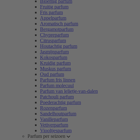
Bloemig parfum
Fruitig parfum
Fris parfum
Appelparfum
Aromatisch parfum
Bergamotparfum
Chypreparfum
Citrusparfum
Houtachtig parfum
Jasmijnparfum
Kokosparfum
Kruidig parfum
Muskus parfum
Oud parfum
Parfum fris linnen
Parfum molecuul
Parfum van lelietje-van-dalen
Patchouli parfum
Poederachtig parfum
Rozenparfum
Sandelhoutparfum
Vanilleparfum
Vetiverparfum
Viooltjesparfum
Parfum per seizoen