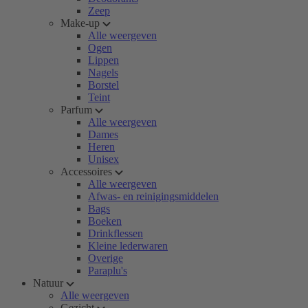
Zeep
Make-up
Alle weergeven
Ogen
Lippen
Nagels
Borstel
Teint
Parfum
Alle weergeven
Dames
Heren
Unisex
Accessoires
Alle weergeven
Afwas- en reinigingsmiddelen
Bags
Boeken
Drinkflessen
Kleine lederwaren
Overige
Paraplu's
Natuur
Alle weergeven
Gezicht