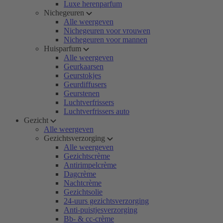
Luxe herenparfum
Nichegeuren
Alle weergeven
Nichegeuren voor vrouwen
Nichegeuren voor mannen
Huisparfum
Alle weergeven
Geurkaarsen
Geurstokjes
Geurdiffusers
Geurstenen
Luchtverfrissers
Luchtverfrissers auto
Gezicht
Alle weergeven
Gezichtsverzorging
Alle weergeven
Gezichtscrème
Antirimpelcrème
Dagcrème
Nachtcrème
Gezichtsolie
24-uurs gezichtsverzorging
Anti-puistjesverzorging
Bb- & cc-crème