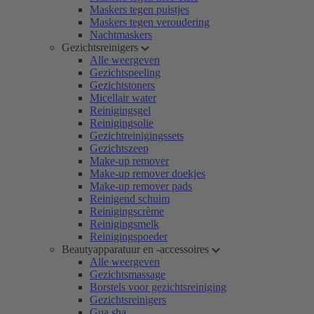
Maskers tegen puistjes
Maskers tegen veroudering
Nachtmaskers
Gezichtsreinigers
Alle weergeven
Gezichtspeeling
Gezichtstoners
Micellair water
Reinigingsgel
Reinigingsolie
Gezichtreinigingssets
Gezichtszeep
Make-up remover
Make-up remover doekjes
Make-up remover pads
Reinigend schuim
Reinigingscrème
Reinigingsmelk
Reinigingspoeder
Beautyapparatuur en -accessoires
Alle weergeven
Gezichtsmassage
Borstels voor gezichtsreiniging
Gezichtsreinigers
Gua sha