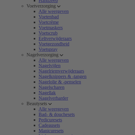
Handzeep
Voetverzorging
Alle weergeven
Voetenbad
Voetcrème
Voetmaskers
Voetscrub
Eeltverwijderaars
Voetgezondheid
Voetspray
Nagelverzorging
Alle weergeven
Nagelvijlen
Nagelriemverwijderaars
Nagelknippers & -tangen
Nagelolie & -penselen
Nagelscharen
Nagellak
Nagelverharder
Beautysets
Alle weergeven
Bad- & douchesets
Pedicuresets
Cadeausets
Manicuresets