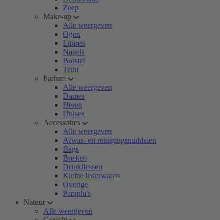
Zeep
Make-up
Alle weergeven
Ogen
Lippen
Nagels
Borstel
Teint
Parfum
Alle weergeven
Dames
Heren
Unisex
Accessoires
Alle weergeven
Afwas- en reinigingsmiddelen
Bags
Boeken
Drinkflessen
Kleine lederwaren
Overige
Paraplu's
Natuur
Alle weergeven
Gezicht