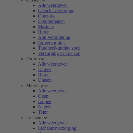
Alle weergeven
Gezichtsverzorging
Oogzorg
Schoonmaken
Maskers
Heren
Anti-veroudering
Lipverzorging
Tandheelkundige zorg
Verzorging van de zon
Parfum
Alle weergeven
Dames
Heren
Unisex
Make-up
Alle weergeven
Ogen
Lippen
Nagels
Teint
Lichaam
Alle weergeven
Lichaamsverzorging