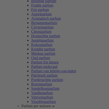
Bloemig parfum
Fruitig parfum
Fris parfum
Appelparfum
Aromatisch parfum
Bergamotparfum
Chypreparfum
Citrusparfum
Houtachtig parfum
Jasmijnparfum
Kokosparfum
Kruidig parfum
Muskus parfum
Oud parfum
Parfum fris linnen
Parfum molecuul
Parfum van lelietje-van-dalen
Patchouli parfum
Poederachtig parfum
Rozenparfum
Sandelhoutparfum
Vanilleparfum
Vetiverparfum
Viooltjesparfum
Parfum per seizoen