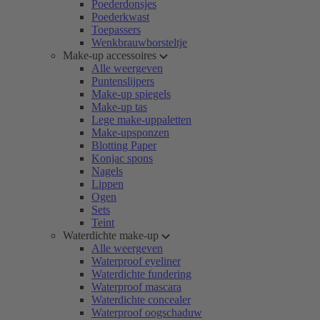
Poederdonsjes
Poederkwast
Toepassers
Wenkbrauwborsteltje
Make-up accessoires
Alle weergeven
Puntenslijpers
Make-up spiegels
Make-up tas
Lege make-uppaletten
Make-upsponzen
Blotting Paper
Konjac spons
Nagels
Lippen
Ogen
Sets
Teint
Waterdichte make-up
Alle weergeven
Waterproof eyeliner
Waterdichte fundering
Waterproof mascara
Waterdichte concealer
Waterproof oogschaduw