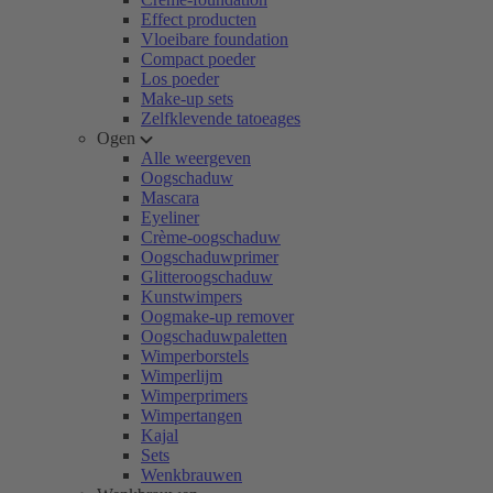
Effect producten
Vloeibare foundation
Compact poeder
Los poeder
Make-up sets
Zelfklevende tatoeages
Ogen
Alle weergeven
Oogschaduw
Mascara
Eyeliner
Crème-oogschaduw
Oogschaduwprimer
Glitteroogschaduw
Kunstwimpers
Oogmake-up remover
Oogschaduwpaletten
Wimperborstels
Wimperlijm
Wimperprimers
Wimpertangen
Kajal
Sets
Wenkbrauwen