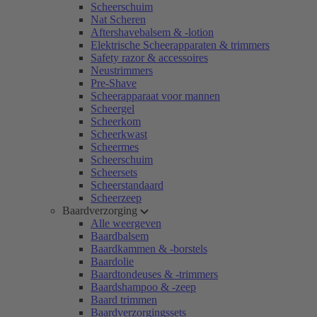
Scheerschuim
Nat Scheren
Aftershavebalsem & -lotion
Elektrische Scheerapparaten & trimmers
Safety razor & accessoires
Neustrimmers
Pre-Shave
Scheerapparaat voor mannen
Scheergel
Scheerkom
Scheerkwast
Scheermes
Scheerschuim
Scheersets
Scheerstandaard
Scheerzeep
Baardverzorging
Alle weergeven
Baardbalsem
Baardkammen & -borstels
Baardolie
Baardtondeuses & -trimmers
Baardshampoo & -zeep
Baard trimmen
Baardverzorgingssets