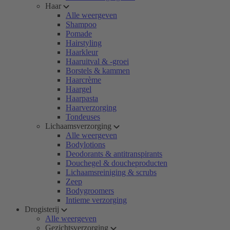
Haar
Alle weergeven
Shampoo
Pomade
Hairstyling
Haarkleur
Haaruitval & -groei
Borstels & kammen
Haarcrème
Haargel
Haarpasta
Haarverzorging
Tondeuses
Lichaamsverzorging
Alle weergeven
Bodylotions
Deodorants & antitranspirants
Douchegel & doucheproducten
Lichaamsreiniging & scrubs
Zeep
Bodygroomers
Intieme verzorging
Drogisterij
Alle weergeven
Gezichtsverzorging