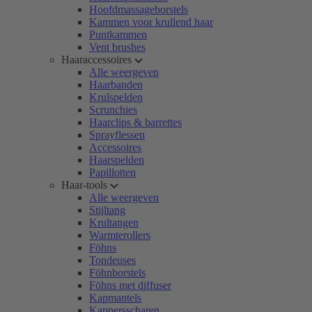
Hoofdmassageborstels
Kammen voor krullend haar
Puntkammen
Vent brushes
Haaraccessoires
Alle weergeven
Haarbanden
Krulspelden
Scrunchies
Haarclips & barrettes
Sprayflessen
Accessoires
Haarspelden
Papillotten
Haar-tools
Alle weergeven
Stijltang
Krultangen
Warmterollers
Föhns
Tondeuses
Föhnborstels
Föhns met diffuser
Kapmantels
Kappersscharen