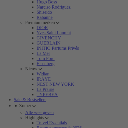
Hugo Boss
Narciso Rodriguez
Shiseido
Rabanne
Premiummerken
DIOR
Yves Saint Laurent
GIVENCHY
GUERLAIN
INITIO Parfums Privés
La Mer
Tom Ford
Eisenberg
Nieuw
Widian
IRÄYE
NEST NEW YORK
La Prairie
TYPEBEA
Sale & Bestsellers
☀️ Zomer
Alle weergeven
Highlights
Travel Essentials
Beautyzomertrends 2026