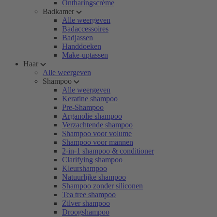
Ontharingscrème
Badkamer
Alle weergeven
Badaccessoires
Badjassen
Handdoeken
Make-uptassen
Haar
Alle weergeven
Shampoo
Alle weergeven
Keratine shampoo
Pre-Shampoo
Arganolie shampoo
Verzachtende shampoo
Shampoo voor volume
Shampoo voor mannen
2-in-1 shampoo & conditioner
Clarifying shampoo
Kleurshampoo
Natuurlijke shampoo
Shampoo zonder siliconen
Tea tree shampoo
Zilver shampoo
Droogshampoo