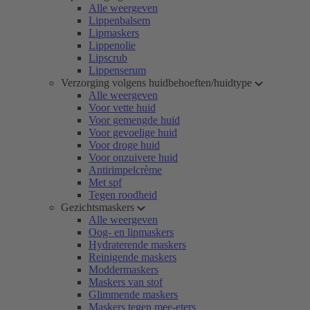
Alle weergeven
Lippenbalsem
Lipmaskers
Lippenolie
Lipscrub
Lippenserum
Verzorging volgens huidbehoeften/huidtype
Alle weergeven
Voor vette huid
Voor gemengde huid
Voor gevoelige huid
Voor droge huid
Voor onzuivere huid
Antirimpelcrème
Met spf
Tegen roodheid
Gezichtsmaskers
Alle weergeven
Oog- en lipmaskers
Hydraterende maskers
Reinigende maskers
Moddermaskers
Maskers van stof
Glimmende maskers
Maskers tegen mee-eters