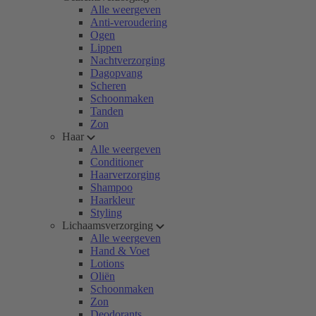
Alle weergeven
Anti-veroudering
Ogen
Lippen
Nachtverzorging
Dagopvang
Scheren
Schoonmaken
Tanden
Zon
Haar
Alle weergeven
Conditioner
Haarverzorging
Shampoo
Haarkleur
Styling
Lichaamsverzorging
Alle weergeven
Hand & Voet
Lotions
Oliën
Schoonmaken
Zon
Deodorants