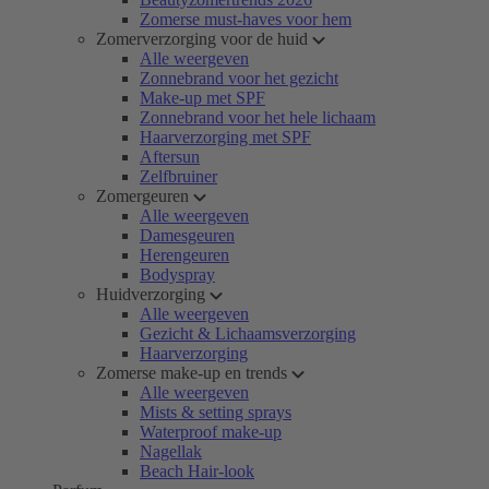
Zomerse must-haves voor hem
Zomerverzorging voor de huid
Alle weergeven
Zonnebrand voor het gezicht
Make-up met SPF
Zonnebrand voor het hele lichaam
Haarverzorging met SPF
Aftersun
Zelfbruiner
Zomergeuren
Alle weergeven
Damesgeuren
Herengeuren
Bodyspray
Huidverzorging
Alle weergeven
Gezicht & Lichaamsverzorging
Haarverzorging
Zomerse make-up en trends
Alle weergeven
Mists & setting sprays
Waterproof make-up
Nagellak
Beach Hair-look