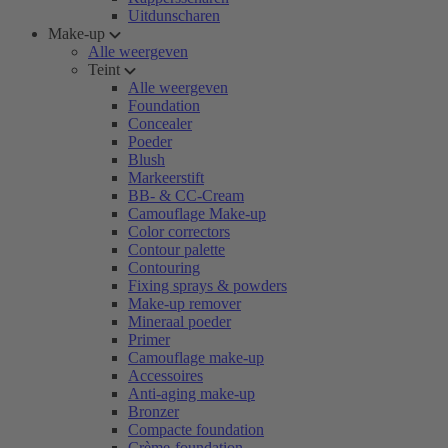
Uitdunscharen
Make-up
Alle weergeven
Teint
Alle weergeven
Foundation
Concealer
Poeder
Blush
Markeerstift
BB- & CC-Cream
Camouflage Make-up
Color correctors
Contour palette
Contouring
Fixing sprays & powders
Make-up remover
Mineraal poeder
Primer
Camouflage make-up
Accessoires
Anti-aging make-up
Bronzer
Compacte foundation
Crème-foundation