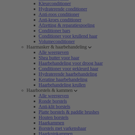
Kleurconditioner
Hydraterende conditioner
Anti-roos conditioner
Anti-kroes conditioner
Afzetting & reparatiespoeling
Conditioner bars
Conditioner voor krullend haar
Volumeconditioner
Haarmasker & haarbehandeling
Alle weergeven
Shea butter voor haar
Haarbehandeling voor droog haar
Conditioner voor gekleurd haar
Hydraterende haarbehandeling
Keratine haarbehandeling
Haarbehandeling krullen
Haarborstels & kammen
Alle weergeven
Ronde borstels
Anti-klit borstels
Platte borstels & paddle brushes
Houten borstels
Haarkammen
Borstels met varkenshaar
Haarknipkammen