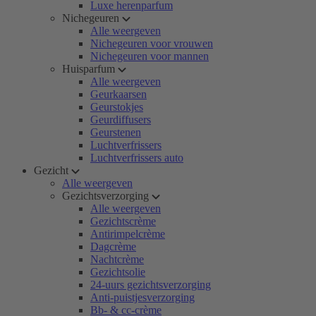
Luxe herenparfum
Nichegeuren
Alle weergeven
Nichegeuren voor vrouwen
Nichegeuren voor mannen
Huisparfum
Alle weergeven
Geurkaarsen
Geurstokjes
Geurdiffusers
Geurstenen
Luchtverfrissers
Luchtverfrissers auto
Gezicht
Alle weergeven
Gezichtsverzorging
Alle weergeven
Gezichtscrème
Antirimpelcrème
Dagcrème
Nachtcrème
Gezichtsolie
24-uurs gezichtsverzorging
Anti-puistjesverzorging
Bb- & cc-crème