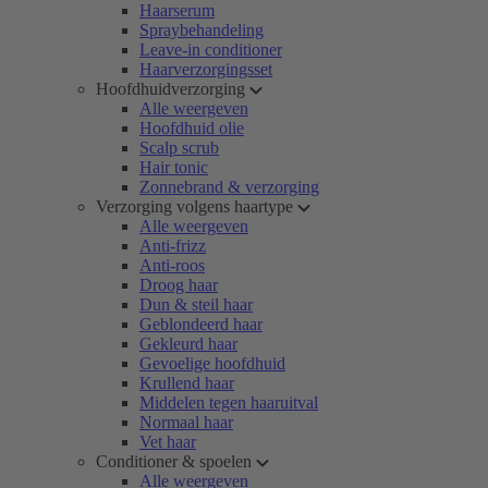
Haarserum
Spraybehandeling
Leave-in conditioner
Haarverzorgingsset
Hoofdhuidverzorging
Alle weergeven
Hoofdhuid olie
Scalp scrub
Hair tonic
Zonnebrand & verzorging
Verzorging volgens haartype
Alle weergeven
Anti-frizz
Anti-roos
Droog haar
Dun & steil haar
Geblondeerd haar
Gekleurd haar
Gevoelige hoofdhuid
Krullend haar
Middelen tegen haaruitval
Normaal haar
Vet haar
Conditioner & spoelen
Alle weergeven