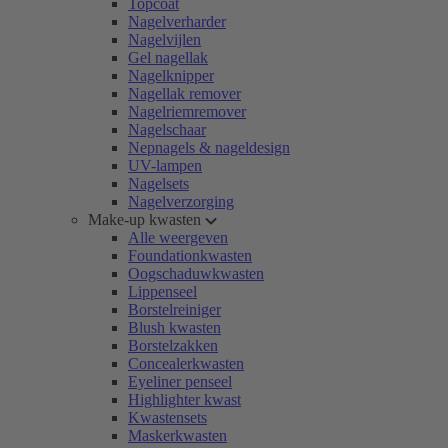
Topcoat
Nagelverharder
Nagelvijlen
Gel nagellak
Nagelknipper
Nagellak remover
Nagelriemremover
Nagelschaar
Nepnagels & nageldesign
UV-lampen
Nagelsets
Nagelverzorging
Make-up kwasten
Alle weergeven
Foundationkwasten
Oogschaduwkwasten
Lippenseel
Borstelreiniger
Blush kwasten
Borstelzakken
Concealerkwasten
Eyeliner penseel
Highlighter kwast
Kwastensets
Maskerkwasten