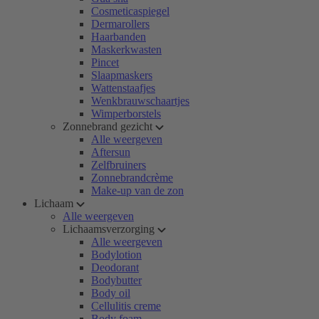
Cosmeticaspiegel
Dermarollers
Haarbanden
Maskerkwasten
Pincet
Slaapmaskers
Wattenstaafjes
Wenkbrauwschaartjes
Wimperborstels
Zonnebrand gezicht
Alle weergeven
Aftersun
Zelfbruiners
Zonnebrandcrème
Make-up van de zon
Lichaam
Alle weergeven
Lichaamsverzorging
Alle weergeven
Bodylotion
Deodorant
Bodybutter
Body oil
Cellulitis creme
Body foam