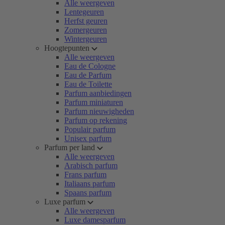
Alle weergeven
Lentegeuren
Herfst geuren
Zomergeuren
Wintergeuren
Hoogtepunten
Alle weergeven
Eau de Cologne
Eau de Parfum
Eau de Toilette
Parfum aanbiedingen
Parfum miniaturen
Parfum nieuwigheden
Parfum op rekening
Populair parfum
Unisex parfum
Parfum per land
Alle weergeven
Arabisch parfum
Frans parfum
Italiaans parfum
Spaans parfum
Luxe parfum
Alle weergeven
Luxe damesparfum