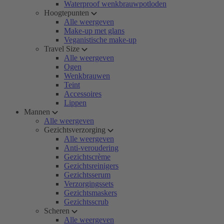
Waterproof wenkbrauwpotloden
Hoogtepunten
Alle weergeven
Make-up met glans
Veganistische make-up
Travel Size
Alle weergeven
Ogen
Wenkbrauwen
Teint
Accessoires
Lippen
Mannen
Alle weergeven
Gezichtsverzorging
Alle weergeven
Anti-veroudering
Gezichtscrème
Gezichtsreinigers
Gezichtsserum
Verzorgingssets
Gezichtsmaskers
Gezichtsscrub
Scheren
Alle weergeven