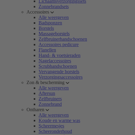
Lichaamsverzorgingssets
Zonnebrandsets
Accessoires
Alle weergeven
Badsponzen
Borstels
Massageborstels
Zelfbruinerhandschoenen
Accessoires pedicure
Flanellen
Hand- & voetsieraden
Nagelaccessoires
Scrubhandschoenen
Vervangende borstels
Verzorgingsaccessoires
Zon & bescherming
Alle weergeven
Aftersun
Zelfbruiners
Zonnebrand
Ontharen
Alle weergeven
Koude en warme was
Scheermesjes
Scheeronderhoud