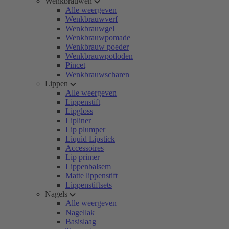
Wenkbrauwen
Alle weergeven
Wenkbrauwverf
Wenkbrauwgel
Wenkbrauwpomade
Wenkbrauw poeder
Wenkbrauwpotloden
Pincet
Wenkbrauwscharen
Lippen
Alle weergeven
Lippenstift
Lipgloss
Lipliner
Lip plumper
Liquid Lipstick
Accessoires
Lip primer
Lippenbalsem
Matte lippenstift
Lippenstiftsets
Nagels
Alle weergeven
Nagellak
Basislaag