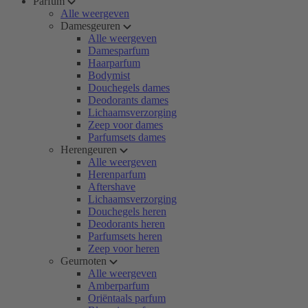
Parfum
Alle weergeven
Damesgeuren
Alle weergeven
Damesparfum
Haarparfum
Bodymist
Douchegels dames
Deodorants dames
Lichaamsverzorging
Zeep voor dames
Parfumsets dames
Herengeuren
Alle weergeven
Herenparfum
Aftershave
Lichaamsverzorging
Douchegels heren
Deodorants heren
Parfumsets heren
Zeep voor heren
Geurnoten
Alle weergeven
Amberparfum
Oriëntaals parfum