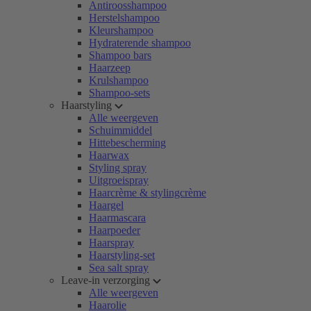
Antiroosshampoo
Herstelshampoo
Kleurshampoo
Hydraterende shampoo
Shampoo bars
Haarzeep
Krulshampoo
Shampoo-sets
Haarstyling
Alle weergeven
Schuimmiddel
Hittebescherming
Haarwax
Styling spray
Uitgroeispray
Haarcrème & stylingcrème
Haargel
Haarmascara
Haarpoeder
Haarspray
Haarstyling-set
Sea salt spray
Leave-in verzorging
Alle weergeven
Haarolie