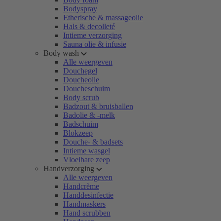
Bodyspray
Etherische & massageolie
Hals & decolleté
Intieme verzorging
Sauna olie & infusie
Body wash
Alle weergeven
Douchegel
Doucheolie
Doucheschuim
Body scrub
Badzout & bruisballen
Badolie & -melk
Badschuim
Blokzeep
Douche- & badsets
Intieme wasgel
Vloeibare zeep
Handverzorging
Alle weergeven
Handcrème
Handdesinfectie
Handmaskers
Hand scrubben