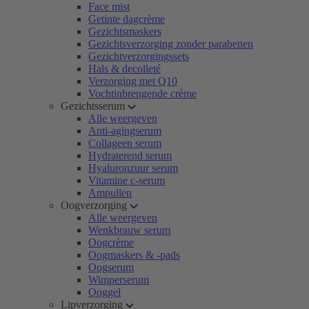
Face mist
Getinte dagcrème
Gezichtsmaskers
Gezichtsverzorging zonder parabenen
Gezichtverzorgingssets
Hals & decolleté
Verzorging met Q10
Vochtinbrengende crème
Gezichtsserum
Alle weergeven
Anti-agingserum
Collageen serum
Hydraterend serum
Hyaluronzuur serum
Vitamine c-serum
Ampullen
Oogverzorging
Alle weergeven
Wenkbrauw serum
Oogcrème
Oogmaskers & -pads
Oogserum
Wimperserum
Ooggel
Lipverzorging