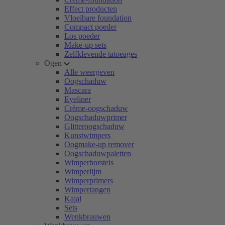
Effect producten
Vloeibare foundation
Compact poeder
Los poeder
Make-up sets
Zelfklevende tatoeages
Ogen
Alle weergeven
Oogschaduw
Mascara
Eyeliner
Crème-oogschaduw
Oogschaduwprimer
Glitteroogschaduw
Kunstwimpers
Oogmake-up remover
Oogschaduwpaletten
Wimperborstels
Wimperlijm
Wimperprimers
Wimpertangen
Kajal
Sets
Wenkbrauwen