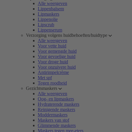
Alle weergeven
Lippenbalsem
Lipmaskers
Lippenolie
Lipscrub
Lippenserum
Verzorging volgens huidbehoeften/huidtype
Alle weergeven
Voor vette huid
Voor gemengde huid
Voor gevoelige huid
Voor droge huid
Voor onzuivere huid
Antirimpelcrème
Met spf
Tegen roodheid
Gezichtsmaskers
Alle weergeven
Oog- en lipmaskers
Hydraterende maskers
Reinigende maskers
Moddermaskers
Maskers van stof
Glimmende maskers
Maskers tegen mee-eters