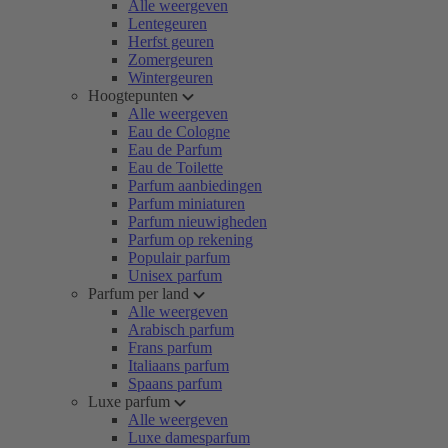
Alle weergeven
Lentegeuren
Herfst geuren
Zomergeuren
Wintergeuren
Hoogtepunten
Alle weergeven
Eau de Cologne
Eau de Parfum
Eau de Toilette
Parfum aanbiedingen
Parfum miniaturen
Parfum nieuwigheden
Parfum op rekening
Populair parfum
Unisex parfum
Parfum per land
Alle weergeven
Arabisch parfum
Frans parfum
Italiaans parfum
Spaans parfum
Luxe parfum
Alle weergeven
Luxe damesparfum