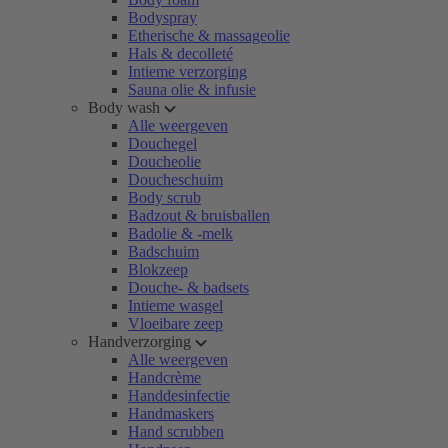
Bodyspray
Etherische & massageolie
Hals & decolleté
Intieme verzorging
Sauna olie & infusie
Body wash
Alle weergeven
Douchegel
Doucheolie
Doucheschuim
Body scrub
Badzout & bruisballen
Badolie & -melk
Badschuim
Blokzeep
Douche- & badsets
Intieme wasgel
Vloeibare zeep
Handverzorging
Alle weergeven
Handcrème
Handdesinfectie
Handmaskers
Hand scrubben