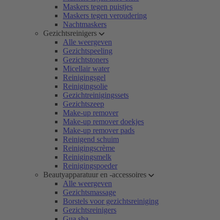
Maskers tegen puistjes
Maskers tegen veroudering
Nachtmaskers
Gezichtsreinigers
Alle weergeven
Gezichtspeeling
Gezichtstoners
Micellair water
Reinigingsgel
Reinigingsolie
Gezichtreinigingssets
Gezichtszeep
Make-up remover
Make-up remover doekjes
Make-up remover pads
Reinigend schuim
Reinigingscrème
Reinigingsmelk
Reinigingspoeder
Beautyapparatuur en -accessoires
Alle weergeven
Gezichtsmassage
Borstels voor gezichtsreiniging
Gezichtsreinigers
Gua sha