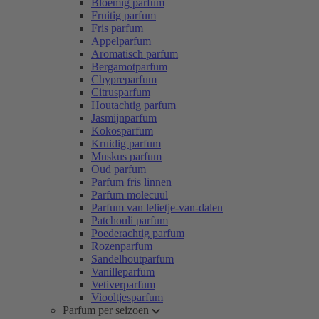
Bloemig parfum
Fruitig parfum
Fris parfum
Appelparfum
Aromatisch parfum
Bergamotparfum
Chypreparfum
Citrusparfum
Houtachtig parfum
Jasmijnparfum
Kokosparfum
Kruidig parfum
Muskus parfum
Oud parfum
Parfum fris linnen
Parfum molecuul
Parfum van lelietje-van-dalen
Patchouli parfum
Poederachtig parfum
Rozenparfum
Sandelhoutparfum
Vanilleparfum
Vetiverparfum
Viooltjesparfum
Parfum per seizoen