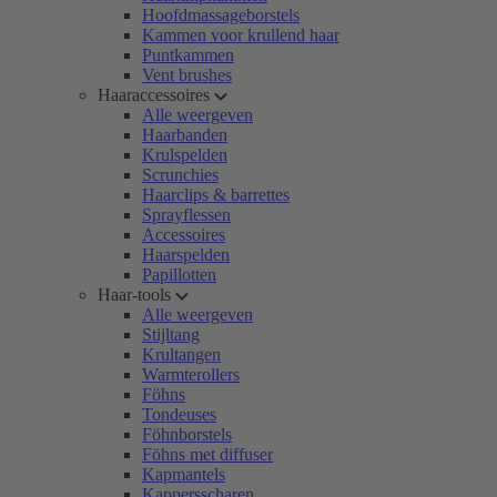
Hoofdmassageborstels
Kammen voor krullend haar
Puntkammen
Vent brushes
Haaraccessoires
Alle weergeven
Haarbanden
Krulspelden
Scrunchies
Haarclips & barrettes
Sprayflessen
Accessoires
Haarspelden
Papillotten
Haar-tools
Alle weergeven
Stijltang
Krultangen
Warmterollers
Föhns
Tondeuses
Föhnborstels
Föhns met diffuser
Kapmantels
Kappersscharen