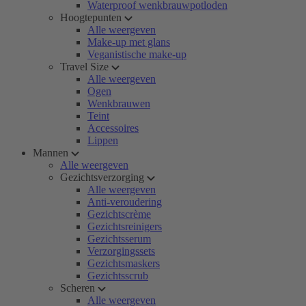
Waterproof wenkbrauwpotloden
Hoogtepunten
Alle weergeven
Make-up met glans
Veganistische make-up
Travel Size
Alle weergeven
Ogen
Wenkbrauwen
Teint
Accessoires
Lippen
Mannen
Alle weergeven
Gezichtsverzorging
Alle weergeven
Anti-veroudering
Gezichtscrème
Gezichtsreinigers
Gezichtsserum
Verzorgingssets
Gezichtsmaskers
Gezichtsscrub
Scheren
Alle weergeven