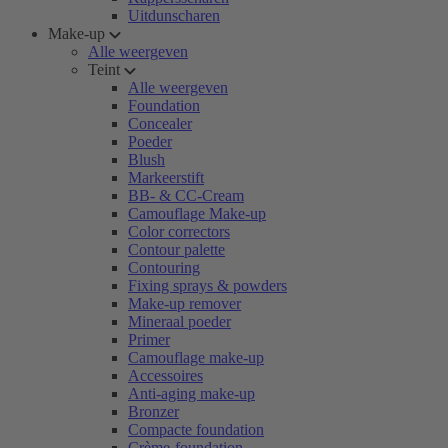
Uitdunscharen
Make-up
Alle weergeven
Teint
Alle weergeven
Foundation
Concealer
Poeder
Blush
Markeerstift
BB- & CC-Cream
Camouflage Make-up
Color correctors
Contour palette
Contouring
Fixing sprays & powders
Make-up remover
Mineraal poeder
Primer
Camouflage make-up
Accessoires
Anti-aging make-up
Bronzer
Compacte foundation
Crème-foundation