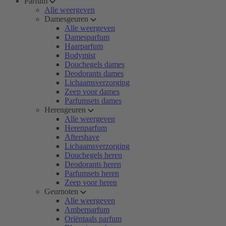
Parfum
Alle weergeven
Damesgeuren
Alle weergeven
Damesparfum
Haarparfum
Bodymist
Douchegels dames
Deodorants dames
Lichaamsverzorging
Zeep voor dames
Parfumsets dames
Herengeuren
Alle weergeven
Herenparfum
Aftershave
Lichaamsverzorging
Douchegels heren
Deodorants heren
Parfumsets heren
Zeep voor heren
Geurnoten
Alle weergeven
Amberparfum
Oriëntaals parfum