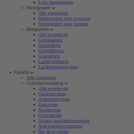
Luxe herenparfum
Nichegeuren
Alle weergeven
Nichegeuren voor vrouwen
Nichegeuren voor mannen
Huisparfum
Alle weergeven
Geurkaarsen
Geurstokjes
Geurdiffusers
Geurstenen
Luchtverfrissers
Luchtverfrissers auto
Gezicht
Alle weergeven
Gezichtsverzorging
Alle weergeven
Gezichtscrème
Antirimpelcrème
Dagcrème
Nachtcrème
Gezichtsolie
24-uurs gezichtsverzorging
Anti-puistjesverzorging
Bb- & cc-crème