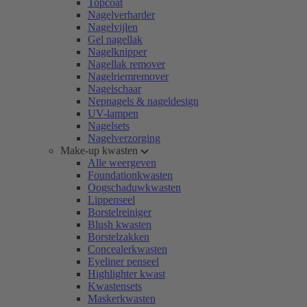
Topcoat
Nagelverharder
Nagelvijlen
Gel nagellak
Nagelknipper
Nagellak remover
Nagelriemremover
Nagelschaar
Nepnagels & nageldesign
UV-lampen
Nagelsets
Nagelverzorging
Make-up kwasten
Alle weergeven
Foundationkwasten
Oogschaduwkwasten
Lippenseel
Borstelreiniger
Blush kwasten
Borstelzakken
Concealerkwasten
Eyeliner penseel
Highlighter kwast
Kwastensets
Maskerkwasten