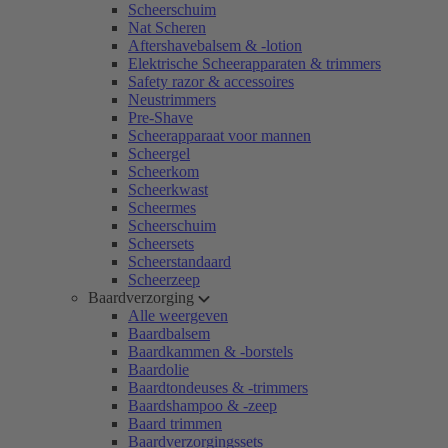
Scheerschuim
Nat Scheren
Aftershavebalsem & -lotion
Elektrische Scheerapparaten & trimmers
Safety razor & accessoires
Neustrimmers
Pre-Shave
Scheerapparaat voor mannen
Scheergel
Scheerkom
Scheerkwast
Scheermes
Scheerschuim
Scheersets
Scheerstandaard
Scheerzeep
Baardverzorging
Alle weergeven
Baardbalsem
Baardkammen & -borstels
Baardolie
Baardtondeuses & -trimmers
Baardshampoo & -zeep
Baard trimmen
Baardverzorgingssets