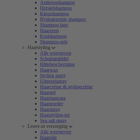
Antiroosshampoo
Herstelshampoo
Kleurshampoo
Hydraterende shampoo
Shampoo bars
Haarzeep
Krulshampoo
Shampoo-sets
Haarstyling
Alle weergeven
Schuimmiddel
Hittebescherming
Haarwax
Styling spray
Uitgroeispray
Haarcrème & stylingcrème
Haargel
Haarmascara
Haarpoeder
Haarspray
Haarstyling-set
Sea salt spray
Leave-in verzorging
Alle weergeven
Haarolie