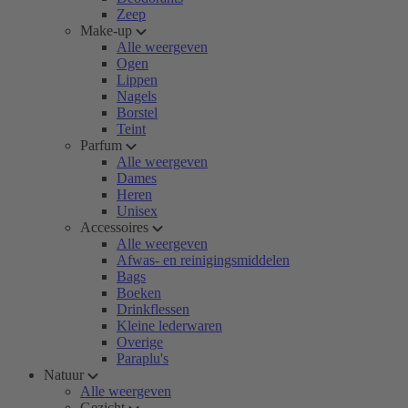
Zeep
Make-up
Alle weergeven
Ogen
Lippen
Nagels
Borstel
Teint
Parfum
Alle weergeven
Dames
Heren
Unisex
Accessoires
Alle weergeven
Afwas- en reinigingsmiddelen
Bags
Boeken
Drinkflessen
Kleine lederwaren
Overige
Paraplu's
Natuur
Alle weergeven
Gezicht