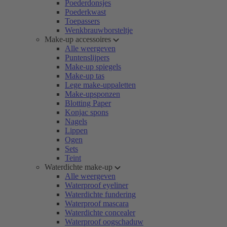
Poederdonsjes
Poederkwast
Toepassers
Wenkbrauwborsteltje
Make-up accessoires
Alle weergeven
Puntenslijpers
Make-up spiegels
Make-up tas
Lege make-uppaletten
Make-upsponzen
Blotting Paper
Konjac spons
Nagels
Lippen
Ogen
Sets
Teint
Waterdichte make-up
Alle weergeven
Waterproof eyeliner
Waterdichte fundering
Waterproof mascara
Waterdichte concealer
Waterproof oogschaduw