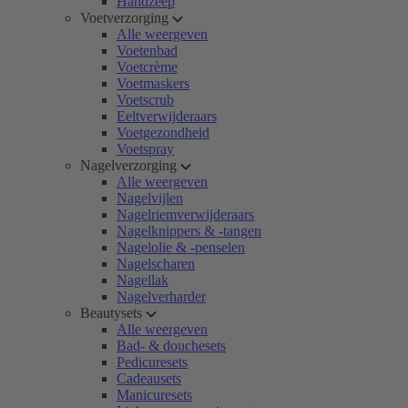
Handzeep
Voetverzorging
Alle weergeven
Voetenbad
Voetcrème
Voetmaskers
Voetscrub
Eeltverwijderaars
Voetgezondheid
Voetspray
Nagelverzorging
Alle weergeven
Nagelvijlen
Nagelriemverwijderaars
Nagelknippers & -tangen
Nagelolie & -penselen
Nagelscharen
Nagellak
Nagelverharder
Beautysets
Alle weergeven
Bad- & douchesets
Pedicuresets
Cadeausets
Manicuresets