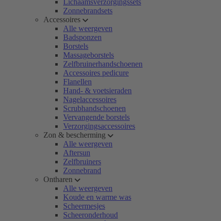
Lichaamsverzorgingssets
Zonnebrandsets
Accessoires
Alle weergeven
Badsponzen
Borstels
Massageborstels
Zelfbruinerhandschoenen
Accessoires pedicure
Flanellen
Hand- & voetsieraden
Nagelaccessoires
Scrubhandschoenen
Vervangende borstels
Verzorgingsaccessoires
Zon & bescherming
Alle weergeven
Aftersun
Zelfbruiners
Zonnebrand
Ontharen
Alle weergeven
Koude en warme was
Scheermesjes
Scheeronderhoud