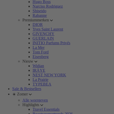
Hugo Boss
Narciso Rodriguez
Shiseido
Rabanne
Premiummerken
DIOR
Yves Saint Laurent
GIVENCHY
GUERLAIN
INITIO Parfums Privés
La Mer
Tom Ford
Eisenberg
Nieuw
Widian
IRÄYE
NEST NEW YORK
La Prairie
TYPEBEA
Sale & Bestsellers
☀️ Zomer
Alle weergeven
Highlights
Travel Essentials
Beautyzomertrends 2026