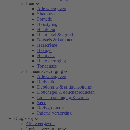
Haar
Alle weergeven
Shampoo
Pomade
Hairstyling
Haarkleur
Haaruitval & -groei
Borstels & kammen
Haarcrème
Haargel
Haarpasta
Haarverzorging
Tondeuses
Lichaamsverzorging
Alle weergeven
Bodylotions
Deodorants & antitranspirants
Douchegel & doucheproducten
Lichaamsreiniging & scrubs
Zeep
Bodygroomers
Intieme verzorging
Drogisterij
Alle weergeven
Gezichtsverzorging