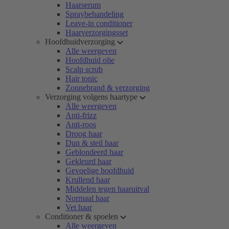
Haarserum
Spraybehandeling
Leave-in conditioner
Haarverzorgingsset
Hoofdhuidverzorging
Alle weergeven
Hoofdhuid olie
Scalp scrub
Hair tonic
Zonnebrand & verzorging
Verzorging volgens haartype
Alle weergeven
Anti-frizz
Anti-roos
Droog haar
Dun & steil haar
Geblondeerd haar
Gekleurd haar
Gevoelige hoofdhuid
Krullend haar
Middelen tegen haaruitval
Normaal haar
Vet haar
Conditioner & spoelen
Alle weergeven