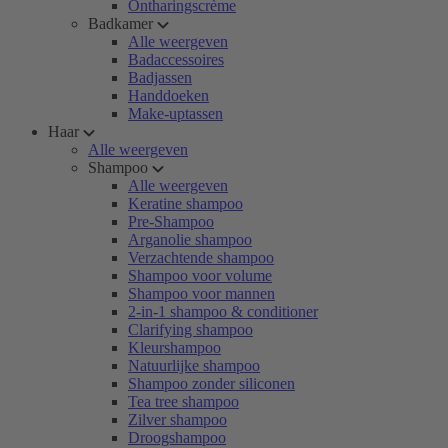
Ontharingscrème
Badkamer
Alle weergeven
Badaccessoires
Badjassen
Handdoeken
Make-uptassen
Haar
Alle weergeven
Shampoo
Alle weergeven
Keratine shampoo
Pre-Shampoo
Arganolie shampoo
Verzachtende shampoo
Shampoo voor volume
Shampoo voor mannen
2-in-1 shampoo & conditioner
Clarifying shampoo
Kleurshampoo
Natuurlijke shampoo
Shampoo zonder siliconen
Tea tree shampoo
Zilver shampoo
Droogshampoo