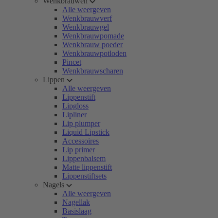
Wenkbrauwen
Alle weergeven
Wenkbrauwverf
Wenkbrauwgel
Wenkbrauwpomade
Wenkbrauw poeder
Wenkbrauwpotloden
Pincet
Wenkbrauwscharen
Lippen
Alle weergeven
Lippenstift
Lipgloss
Lipliner
Lip plumper
Liquid Lipstick
Accessoires
Lip primer
Lippenbalsem
Matte lippenstift
Lippenstiftsets
Nagels
Alle weergeven
Nagellak
Basislaag