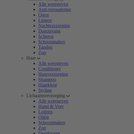
Alle weergeven
Anti-veroudering
Ogen
Lippen
Nachtverzorging
Dagopvang
Scheren
Schoonmaken
Tanden
Zon
Haar
Alle weergeven
Conditioner
Haarverzorging
Shampoo
Haarkleur
Styling
Lichaamsverzorging
Alle weergeven
Hand & Voet
Lotions
Oliën
Schoonmaken
Zon
Deodorants