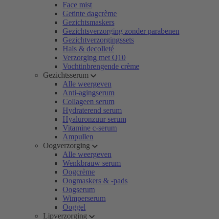
Face mist
Getinte dagcrème
Gezichtsmaskers
Gezichtsverzorging zonder parabenen
Gezichtverzorgingssets
Hals & decolleté
Verzorging met Q10
Vochtinbrengende crème
Gezichtsserum
Alle weergeven
Anti-agingserum
Collageen serum
Hydraterend serum
Hyaluronzuur serum
Vitamine c-serum
Ampullen
Oogverzorging
Alle weergeven
Wenkbrauw serum
Oogcrème
Oogmaskers & -pads
Oogserum
Wimperserum
Ooggel
Lipverzorging