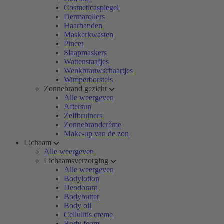
Cosmeticaspiegel
Dermarollers
Haarbanden
Maskerkwasten
Pincet
Slaapmaskers
Wattenstaafjes
Wenkbrauwschaartjes
Wimperborstels
Zonnebrand gezicht
Alle weergeven
Aftersun
Zelfbruiners
Zonnebrandcrème
Make-up van de zon
Lichaam
Alle weergeven
Lichaamsverzorging
Alle weergeven
Bodylotion
Deodorant
Bodybutter
Body oil
Cellulitis creme
Body foam