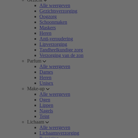
Alle weergeven
Gezichtsverzorging
Oogzorg
Schoonmaken
Maskers
Heren
Anti-veroudering
Lipverzorging
Tandheelkundige zorg
Verzorging van de zon
Parfum
Alle weergeven
Dames
Heren
Unisex
Make-up
Alle weergeven
Ogen
Lippen
Nagels
Teint
Lichaam
Alle weergeven
Lichaamsverzorging