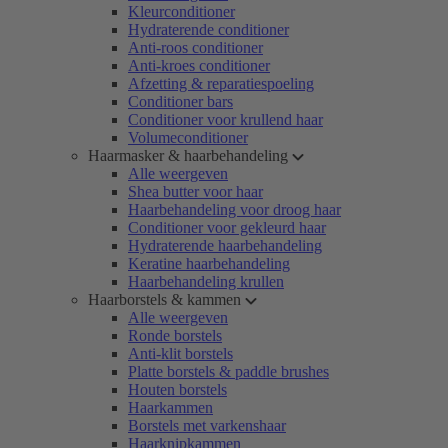
Kleurconditioner
Hydraterende conditioner
Anti-roos conditioner
Anti-kroes conditioner
Afzetting & reparatiespoeling
Conditioner bars
Conditioner voor krullend haar
Volumeconditioner
Haarmasker & haarbehandeling
Alle weergeven
Shea butter voor haar
Haarbehandeling voor droog haar
Conditioner voor gekleurd haar
Hydraterende haarbehandeling
Keratine haarbehandeling
Haarbehandeling krullen
Haarborstels & kammen
Alle weergeven
Ronde borstels
Anti-klit borstels
Platte borstels & paddle brushes
Houten borstels
Haarkammen
Borstels met varkenshaar
Haarknipkammen