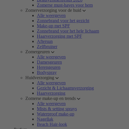
Zomerse must-haves voor hem
Zomerverzorging voor de huid
Alle weergeven
Zonnebrand voor het gezicht
Make-up met SPF
Zonnebrand voor het hele lichaam
Haarverzorging met SPF
Aftersun
Zelfbruiner
Zomergeuren
Alle weergeven
Damesgeuren
Herengeuren
Bodyspray
Huidverzorging
Alle weergeven
Gezicht & Lichaamsverzorging
Haarverzorging
Zomerse make-up en trends
Alle weergeven
Mists & setting sprays
Waterproof make-up
Nagellak
Beach Hair-look