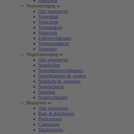
Handzeep
Voetverzorging
Alle weergeven
Voetenbad
Voetcrème
Voetmaskers
Voetscrub
Eeltverwijderaars
Voetgezondheid
Voetspray
Nagelverzorging
Alle weergeven
Nagelvijlen
Nagelriemverwijderaars
Nagelknippers & -tangen
Nagelolie & -penselen
Nagelscharen
Nagellak
Nagelverharder
Beautysets
Alle weergeven
Bad- & douchesets
Pedicuresets
Cadeausets
Manicuresets