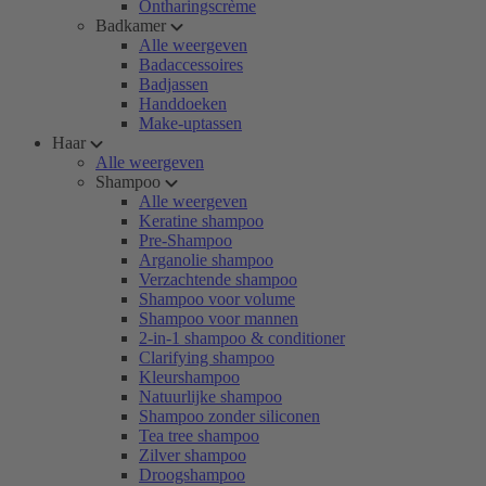
Ontharingscrème
Badkamer
Alle weergeven
Badaccessoires
Badjassen
Handdoeken
Make-uptassen
Haar
Alle weergeven
Shampoo
Alle weergeven
Keratine shampoo
Pre-Shampoo
Arganolie shampoo
Verzachtende shampoo
Shampoo voor volume
Shampoo voor mannen
2-in-1 shampoo & conditioner
Clarifying shampoo
Kleurshampoo
Natuurlijke shampoo
Shampoo zonder siliconen
Tea tree shampoo
Zilver shampoo
Droogshampoo