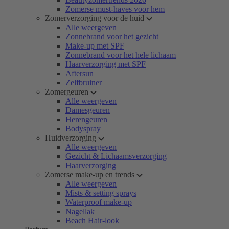
Zomerse must-haves voor hem
Zomerverzorging voor de huid
Alle weergeven
Zonnebrand voor het gezicht
Make-up met SPF
Zonnebrand voor het hele lichaam
Haarverzorging met SPF
Aftersun
Zelfbruiner
Zomergeuren
Alle weergeven
Damesgeuren
Herengeuren
Bodyspray
Huidverzorging
Alle weergeven
Gezicht & Lichaamsverzorging
Haarverzorging
Zomerse make-up en trends
Alle weergeven
Mists & setting sprays
Waterproof make-up
Nagellak
Beach Hair-look