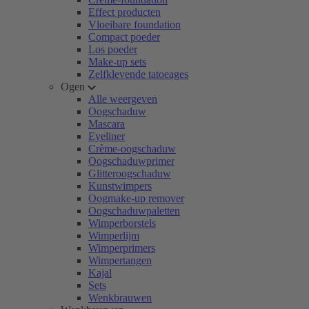
Effect producten
Vloeibare foundation
Compact poeder
Los poeder
Make-up sets
Zelfklevende tatoeages
Ogen
Alle weergeven
Oogschaduw
Mascara
Eyeliner
Crème-oogschaduw
Oogschaduwprimer
Glitteroogschaduw
Kunstwimpers
Oogmake-up remover
Oogschaduwpaletten
Wimperborstels
Wimperlijm
Wimperprimers
Wimpertangen
Kajal
Sets
Wenkbrauwen