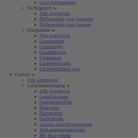
Luxe herenparfum
Nichegeuren
Alle weergeven
Nichegeuren voor vrouwen
Nichegeuren voor mannen
Huisparfum
Alle weergeven
Geurkaarsen
Geurstokjes
Geurdiffusers
Geurstenen
Luchtverfrissers
Luchtverfrissers auto
Gezicht
Alle weergeven
Gezichtsverzorging
Alle weergeven
Gezichtscrème
Antirimpelcrème
Dagcrème
Nachtcrème
Gezichtsolie
24-uurs gezichtsverzorging
Anti-puistjesverzorging
Bb- & cc-crème