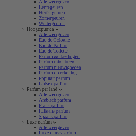
Alle weergeven
Lentegeuren
Herfst geuren
Zomergeuren
Wintergeuren
Hoogtepunten
Alle weergeven
Eau de Cologne
Eau de Parfum
Eau de Toilette
Parfum aanbiedingen
Parfum miniaturen
Parfum nieuwigheden
Parfum op rekening
Populair parfum
Unisex parfum
Parfum per land
Alle weergeven
Arabisch parfum
Frans parfum
Italiaans parfum
Spaans parfum
Luxe parfum
Alle weergeven
Luxe damesparfum