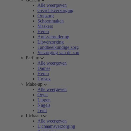
Alle weergeven
Gezichtsverzorging
Oogzorg
Schoonmaken
Maskers
Heren
Anti-veroudering
Lipverzorging
Tandheelkundige zorg
Verzorging van de zon
Parfum
Alle weergeven
Dames
Heren
Unisex
Make-up
Alle weergeven
Ogen
Lippen
Nagels
Teint
Lichaam
Alle weergeven
Lichaamsverzorging