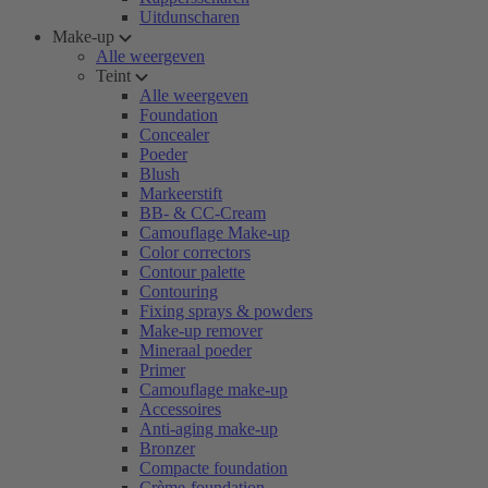
Uitdunscharen
Make-up
Alle weergeven
Teint
Alle weergeven
Foundation
Concealer
Poeder
Blush
Markeerstift
BB- & CC-Cream
Camouflage Make-up
Color correctors
Contour palette
Contouring
Fixing sprays & powders
Make-up remover
Mineraal poeder
Primer
Camouflage make-up
Accessoires
Anti-aging make-up
Bronzer
Compacte foundation
Crème-foundation