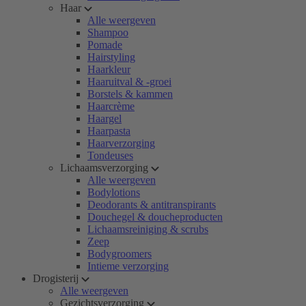
Haar
Alle weergeven
Shampoo
Pomade
Hairstyling
Haarkleur
Haaruitval & -groei
Borstels & kammen
Haarcrème
Haargel
Haarpasta
Haarverzorging
Tondeuses
Lichaamsverzorging
Alle weergeven
Bodylotions
Deodorants & antitranspirants
Douchegel & doucheproducten
Lichaamsreiniging & scrubs
Zeep
Bodygroomers
Intieme verzorging
Drogisterij
Alle weergeven
Gezichtsverzorging