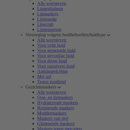
Alle weergeven
Lippenbalsem
Lipmaskers
Lippenolie
Lipscrub
Lippenserum
Verzorging volgens huidbehoeften/huidtype
Alle weergeven
Voor vette huid
Voor gemengde huid
Voor gevoelige huid
Voor droge huid
Voor onzuivere huid
Antirimpelcrème
Met spf
Tegen roodheid
Gezichtsmaskers
Alle weergeven
Oog- en lipmaskers
Hydraterende maskers
Reinigende maskers
Moddermaskers
Maskers van stof
Glimmende maskers
Maskers tegen mee-eters