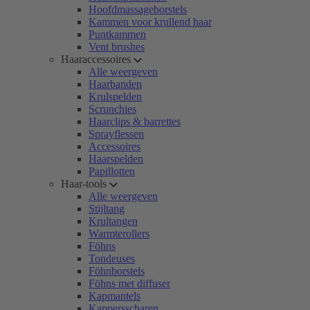
Hoofdmassageborstels
Kammen voor krullend haar
Puntkammen
Vent brushes
Haaraccessoires
Alle weergeven
Haarbanden
Krulspelden
Scrunchies
Haarclips & barrettes
Sprayflessen
Accessoires
Haarspelden
Papillotten
Haar-tools
Alle weergeven
Stijltang
Krultangen
Warmterollers
Föhns
Tondeuses
Föhnborstels
Föhns met diffuser
Kapmantels
Kappersscharen