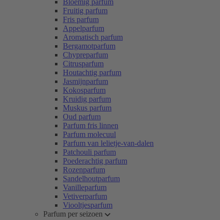
Bloemig parfum
Fruitig parfum
Fris parfum
Appelparfum
Aromatisch parfum
Bergamotparfum
Chypreparfum
Citrusparfum
Houtachtig parfum
Jasmijnparfum
Kokosparfum
Kruidig parfum
Muskus parfum
Oud parfum
Parfum fris linnen
Parfum molecuul
Parfum van lelietje-van-dalen
Patchouli parfum
Poederachtig parfum
Rozenparfum
Sandelhoutparfum
Vanilleparfum
Vetiverparfum
Viooltjesparfum
Parfum per seizoen