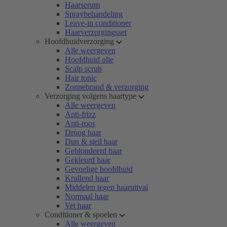
Haarserum
Spraybehandeling
Leave-in conditioner
Haarverzorgingsset
Hoofdhuidverzorging
Alle weergeven
Hoofdhuid olie
Scalp scrub
Hair tonic
Zonnebrand & verzorging
Verzorging volgens haartype
Alle weergeven
Anti-frizz
Anti-roos
Droog haar
Dun & steil haar
Geblondeerd haar
Gekleurd haar
Gevoelige hoofdhuid
Krullend haar
Middelen tegen haaruitval
Normaal haar
Vet haar
Conditioner & spoelen
Alle weergeven