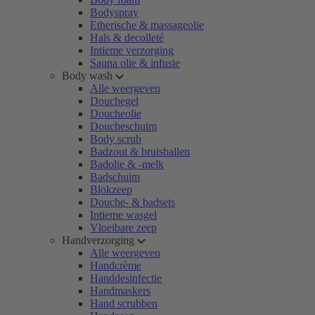
Bodyspray
Etherische & massageolie
Hals & decolleté
Intieme verzorging
Sauna olie & infusie
Body wash
Alle weergeven
Douchegel
Doucheolie
Doucheschuim
Body scrub
Badzout & bruisballen
Badolie & -melk
Badschuim
Blokzeep
Douche- & badsets
Intieme wasgel
Vloeibare zeep
Handverzorging
Alle weergeven
Handcrème
Handdesinfectie
Handmaskers
Hand scrubben