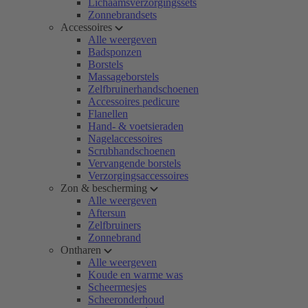
Lichaamsverzorgingssets
Zonnebrandsets
Accessoires
Alle weergeven
Badsponzen
Borstels
Massageborstels
Zelfbruinerhandschoenen
Accessoires pedicure
Flanellen
Hand- & voetsieraden
Nagelaccessoires
Scrubhandschoenen
Vervangende borstels
Verzorgingsaccessoires
Zon & bescherming
Alle weergeven
Aftersun
Zelfbruiners
Zonnebrand
Ontharen
Alle weergeven
Koude en warme was
Scheermesjes
Scheeronderhoud