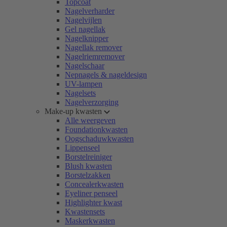
Topcoat
Nagelverharder
Nagelvijlen
Gel nagellak
Nagelknipper
Nagellak remover
Nagelriemremover
Nagelschaar
Nepnagels & nageldesign
UV-lampen
Nagelsets
Nagelverzorging
Make-up kwasten
Alle weergeven
Foundationkwasten
Oogschaduwkwasten
Lippenseel
Borstelreiniger
Blush kwasten
Borstelzakken
Concealerkwasten
Eyeliner penseel
Highlighter kwast
Kwastensets
Maskerkwasten