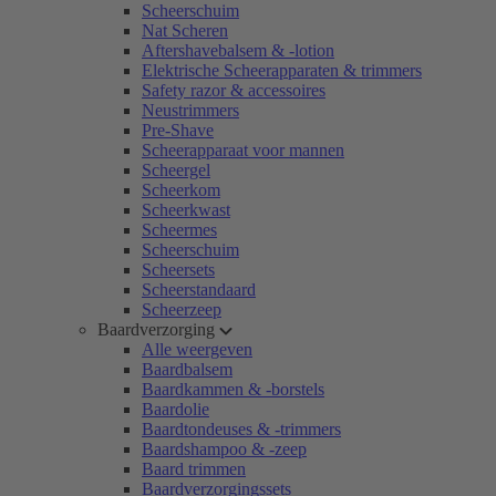
Scheerschuim
Nat Scheren
Aftershavebalsem & -lotion
Elektrische Scheerapparaten & trimmers
Safety razor & accessoires
Neustrimmers
Pre-Shave
Scheerapparaat voor mannen
Scheergel
Scheerkom
Scheerkwast
Scheermes
Scheerschuim
Scheersets
Scheerstandaard
Scheerzeep
Baardverzorging
Alle weergeven
Baardbalsem
Baardkammen & -borstels
Baardolie
Baardtondeuses & -trimmers
Baardshampoo & -zeep
Baard trimmen
Baardverzorgingssets