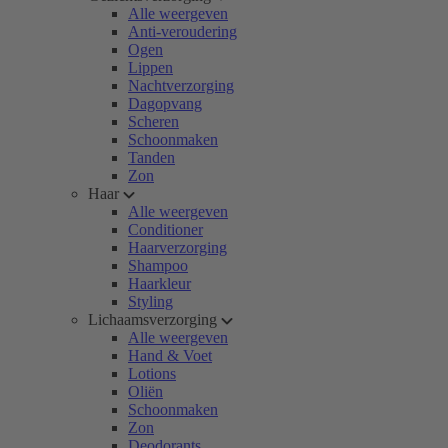
Alle weergeven
Anti-veroudering
Ogen
Lippen
Nachtverzorging
Dagopvang
Scheren
Schoonmaken
Tanden
Zon
Haar
Alle weergeven
Conditioner
Haarverzorging
Shampoo
Haarkleur
Styling
Lichaamsverzorging
Alle weergeven
Hand & Voet
Lotions
Oliën
Schoonmaken
Zon
Deodorants