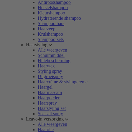
Antiroosshampoo
Herstelshampoo
Kleurshampoo
Hydraterende shampoo
Shampoo bars
Haarzeep
Krulshampoo
Shampoo-sets
Haarstyling
Alle weergeven
Schuimmiddel
Hittebescherming
Haarwax
Styling spray
Uitgroeispray
Haarcrème & stylingcrème
Haargel
Haarmascara
Haarpoeder
Haarspray
Haarstyling-set
Sea salt spray
Leave-in verzorging
Alle weergeven
Haarolie