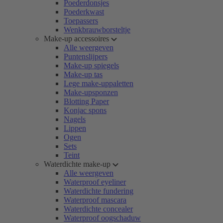
Poederdonsjes
Poederkwast
Toepassers
Wenkbrauwborsteltje
Make-up accessoires
Alle weergeven
Puntenslijpers
Make-up spiegels
Make-up tas
Lege make-uppaletten
Make-upsponzen
Blotting Paper
Konjac spons
Nagels
Lippen
Ogen
Sets
Teint
Waterdichte make-up
Alle weergeven
Waterproof eyeliner
Waterdichte fundering
Waterproof mascara
Waterdichte concealer
Waterproof oogschaduw