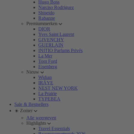
Hugo Boss
Narciso Rodriguez
Shiseido
Rabanne
Premiummerken
DIOR
Yves Saint Laurent
GIVENCHY
GUERLAIN
INITIO Parfums Privés
La Mer
Tom Ford
Eisenberg
Nieuw
Widian
IRÄYE
NEST NEW YORK
La Prairie
TYPEBEA
Sale & Bestsellers
☀️ Zomer
Alle weergeven
Highlights
Travel Essentials
Beautyzomertrends 2026