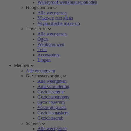
Waterproof wenkbrauwpotloden
Hoogtepunten
Alle weergeven
Make-up met glans
Veganistische make-up
Travel Size
Alle weergeven
Ogen
Wenkbrauwen
Teint
Accessoires
Lippen
Mannen
Alle weergeven
Gezichtsverzorging
Alle weergeven
Anti-veroudering
Gezichtscrème
Gezichtsreinigers
Gezichtsserum
Verzorgingssets
Gezichtsmaskers
Gezichtsscrub
Scheren
Alle weergeven