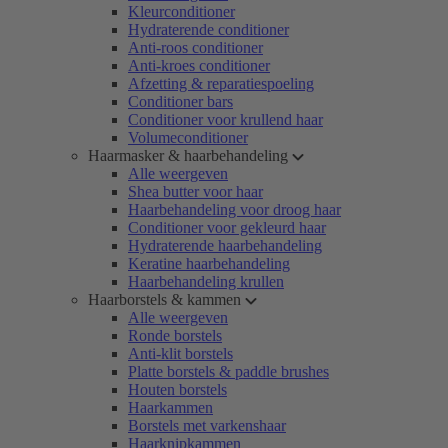
Kleurconditioner
Hydraterende conditioner
Anti-roos conditioner
Anti-kroes conditioner
Afzetting & reparatiespoeling
Conditioner bars
Conditioner voor krullend haar
Volumeconditioner
Haarmasker & haarbehandeling
Alle weergeven
Shea butter voor haar
Haarbehandeling voor droog haar
Conditioner voor gekleurd haar
Hydraterende haarbehandeling
Keratine haarbehandeling
Haarbehandeling krullen
Haarborstels & kammen
Alle weergeven
Ronde borstels
Anti-klit borstels
Platte borstels & paddle brushes
Houten borstels
Haarkammen
Borstels met varkenshaar
Haarknipkammen