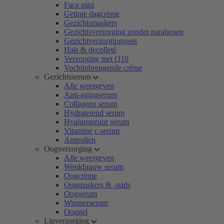
Face mist
Getinte dagcrème
Gezichtsmaskers
Gezichtsverzorging zonder parabenen
Gezichtverzorgingssets
Hals & decolleté
Verzorging met Q10
Vochtinbrengende crème
Gezichtsserum
Alle weergeven
Anti-agingserum
Collageen serum
Hydraterend serum
Hyaluronzuur serum
Vitamine c-serum
Ampullen
Oogverzorging
Alle weergeven
Wenkbrauw serum
Oogcrème
Oogmaskers & -pads
Oogserum
Wimperserum
Ooggel
Lipverzorging