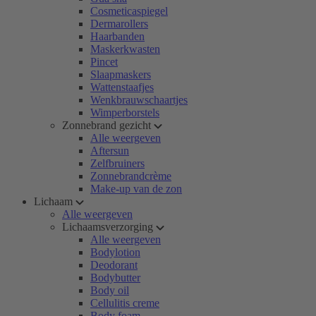
Cosmeticaspiegel
Dermarollers
Haarbanden
Maskerkwasten
Pincet
Slaapmaskers
Wattenstaafjes
Wenkbrauwschaartjes
Wimperborstels
Zonnebrand gezicht
Alle weergeven
Aftersun
Zelfbruiners
Zonnebrandcrème
Make-up van de zon
Lichaam
Alle weergeven
Lichaamsverzorging
Alle weergeven
Bodylotion
Deodorant
Bodybutter
Body oil
Cellulitis creme
Body foam