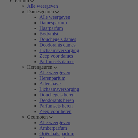
Parfum
Alle weergeven
Damesgeuren
Alle weergeven
Damesparfum
Haarparfum
Bodymist
Douchegels dames
Deodorants dames
Lichaamsverzorging
Zeep voor dames
Parfumsets dames
Herengeuren
Alle weergeven
Herenparfum
Aftershave
Lichaamsverzorging
Douchegels heren
Deodorants heren
Parfumsets heren
Zeep voor heren
Geurnoten
Alle weergeven
Amberparfum
Oriëntaals parfum