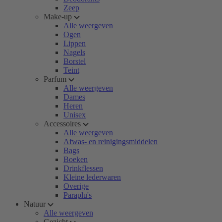
Zeep
Make-up
Alle weergeven
Ogen
Lippen
Nagels
Borstel
Teint
Parfum
Alle weergeven
Dames
Heren
Unisex
Accessoires
Alle weergeven
Afwas- en reinigingsmiddelen
Bags
Boeken
Drinkflessen
Kleine lederwaren
Overige
Paraplu's
Natuur
Alle weergeven
Gezicht