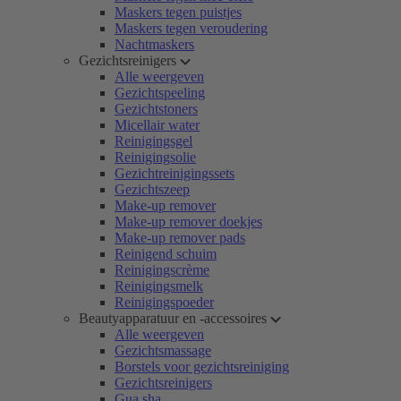
Maskers tegen puistjes
Maskers tegen veroudering
Nachtmaskers
Gezichtsreinigers
Alle weergeven
Gezichtspeeling
Gezichtstoners
Micellair water
Reinigingsgel
Reinigingsolie
Gezichtreinigingssets
Gezichtszeep
Make-up remover
Make-up remover doekjes
Make-up remover pads
Reinigend schuim
Reinigingscrème
Reinigingsmelk
Reinigingspoeder
Beautyapparatuur en -accessoires
Alle weergeven
Gezichtsmassage
Borstels voor gezichtsreiniging
Gezichtsreinigers
Gua sha