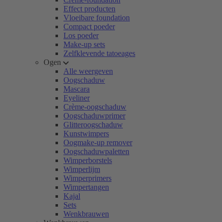
Effect producten
Vloeibare foundation
Compact poeder
Los poeder
Make-up sets
Zelfklevende tatoeages
Ogen
Alle weergeven
Oogschaduw
Mascara
Eyeliner
Crème-oogschaduw
Oogschaduwprimer
Glitteroogschaduw
Kunstwimpers
Oogmake-up remover
Oogschaduwpaletten
Wimperborstels
Wimperlijm
Wimperprimers
Wimpertangen
Kajal
Sets
Wenkbrauwen