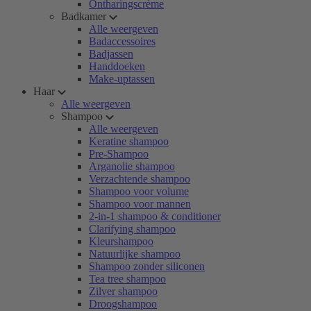
Ontharingscrème
Badkamer
Alle weergeven
Badaccessoires
Badjassen
Handdoeken
Make-uptassen
Haar
Alle weergeven
Shampoo
Alle weergeven
Keratine shampoo
Pre-Shampoo
Arganolie shampoo
Verzachtende shampoo
Shampoo voor volume
Shampoo voor mannen
2-in-1 shampoo & conditioner
Clarifying shampoo
Kleurshampoo
Natuurlijke shampoo
Shampoo zonder siliconen
Tea tree shampoo
Zilver shampoo
Droogshampoo