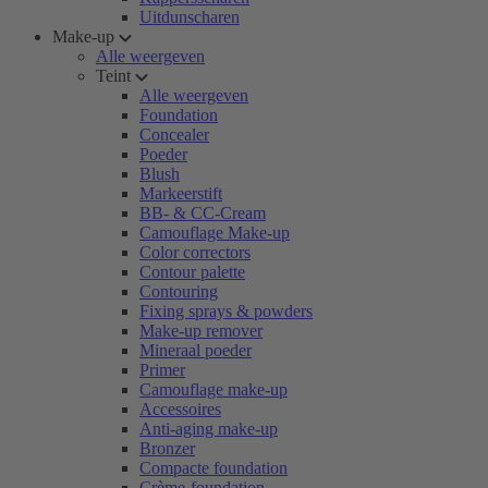
Uitdunscharen
Make-up
Alle weergeven
Teint
Alle weergeven
Foundation
Concealer
Poeder
Blush
Markeerstift
BB- & CC-Cream
Camouflage Make-up
Color correctors
Contour palette
Contouring
Fixing sprays & powders
Make-up remover
Mineraal poeder
Primer
Camouflage make-up
Accessoires
Anti-aging make-up
Bronzer
Compacte foundation
Crème-foundation