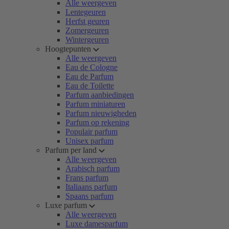
Alle weergeven
Lentegeuren
Herfst geuren
Zomergeuren
Wintergeuren
Hoogtepunten
Alle weergeven
Eau de Cologne
Eau de Parfum
Eau de Toilette
Parfum aanbiedingen
Parfum miniaturen
Parfum nieuwigheden
Parfum op rekening
Populair parfum
Unisex parfum
Parfum per land
Alle weergeven
Arabisch parfum
Frans parfum
Italiaans parfum
Spaans parfum
Luxe parfum
Alle weergeven
Luxe damesparfum