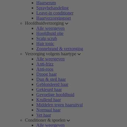
Haarserum
Spraybehandeling
Leave-in conditioner
Haarverzorgingsset
Hoofdhuidverzorging
Alle weergeven
Hoofdhuid olie
Scalp scrub
Hair tonic
Zonnebrand & verzorging
Verzorging volgens haartype
Alle weergeven
Anti-frizz
Anti-roos
Droog haar
Dun & steil haar
Geblondeerd haar
Gekleurd haar
Gevoelige hoofdhuid
Krullend haar
Middelen tegen haaruitval
Normaal haar
Vet haar
Conditioner & spoelen
Alle weergeven