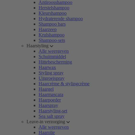
Antiroosshampoo
Herstelshampoo
Kleurshampoo
Hydraterende shampoo
Shampoo bars
Haarzeep
Krulshampoo
Shampoo-sets
Haarstyling
Alle weergeven
Schuimmiddel
Hittebescherming
Haarwax
Styling spray
Uitgroeispray
Haarcrème & stylingcrème
Haargel
Haarmascara
Haarpoeder
Haarspray
Haarstyling-set
Sea salt spray
Leave-in verzorging
Alle weergeven
Haarolie