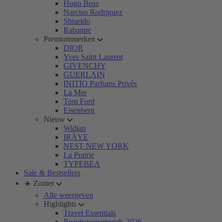
Hugo Boss
Narciso Rodriguez
Shiseido
Rabanne
Premiummerken
DIOR
Yves Saint Laurent
GIVENCHY
GUERLAIN
INITIO Parfums Privés
La Mer
Tom Ford
Eisenberg
Nieuw
Widian
IRÄYE
NEST NEW YORK
La Prairie
TYPEBEA
Sale & Bestsellers
☀️ Zomer
Alle weergeven
Highlights
Travel Essentials
Beautyzomertrends 2026