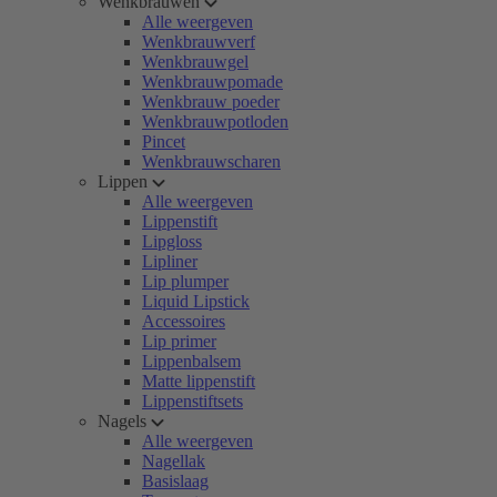
Wenkbrauwen
Alle weergeven
Wenkbrauwverf
Wenkbrauwgel
Wenkbrauwpomade
Wenkbrauw poeder
Wenkbrauwpotloden
Pincet
Wenkbrauwscharen
Lippen
Alle weergeven
Lippenstift
Lipgloss
Lipliner
Lip plumper
Liquid Lipstick
Accessoires
Lip primer
Lippenbalsem
Matte lippenstift
Lippenstiftsets
Nagels
Alle weergeven
Nagellak
Basislaag