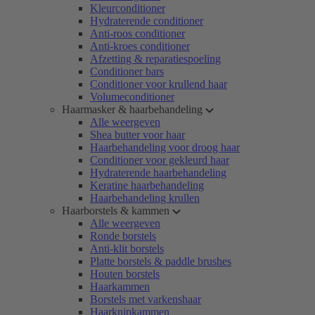
Kleurconditioner
Hydraterende conditioner
Anti-roos conditioner
Anti-kroes conditioner
Afzetting & reparatiespoeling
Conditioner bars
Conditioner voor krullend haar
Volumeconditioner
Haarmasker & haarbehandeling
Alle weergeven
Shea butter voor haar
Haarbehandeling voor droog haar
Conditioner voor gekleurd haar
Hydraterende haarbehandeling
Keratine haarbehandeling
Haarbehandeling krullen
Haarborstels & kammen
Alle weergeven
Ronde borstels
Anti-klit borstels
Platte borstels & paddle brushes
Houten borstels
Haarkammen
Borstels met varkenshaar
Haarknipkammen