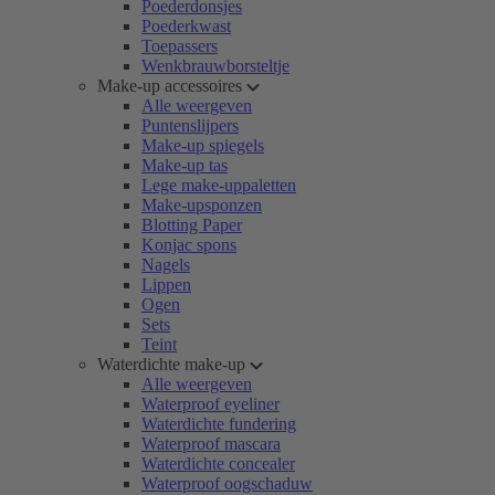
Poederdonsjes
Poederkwast
Toepassers
Wenkbrauwborsteltje
Make-up accessoires
Alle weergeven
Puntenslijpers
Make-up spiegels
Make-up tas
Lege make-uppaletten
Make-upsponzen
Blotting Paper
Konjac spons
Nagels
Lippen
Ogen
Sets
Teint
Waterdichte make-up
Alle weergeven
Waterproof eyeliner
Waterdichte fundering
Waterproof mascara
Waterdichte concealer
Waterproof oogschaduw