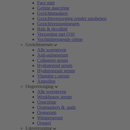
Face mist
Getinte dagcrème
Gezichtsmaskers
Gezichtsverzorging zonder parabenen
Gezichtverzorgingssets
Hals & decolleté
Verzorging met Q10
Vochtinbrengende crème
Gezichtsserum
Alle weergeven
Anti-agingserum
Collageen serum
Hydraterend serum
Hyaluronzuur serum
Vitamine c-serum
Ampullen
Oogverzorging
Alle weergeven
Wenkbrauw serum
Oogcrème
Oogmaskers & -pads
Oogserum
Wimperserum
Ooggel
Lipverzorging