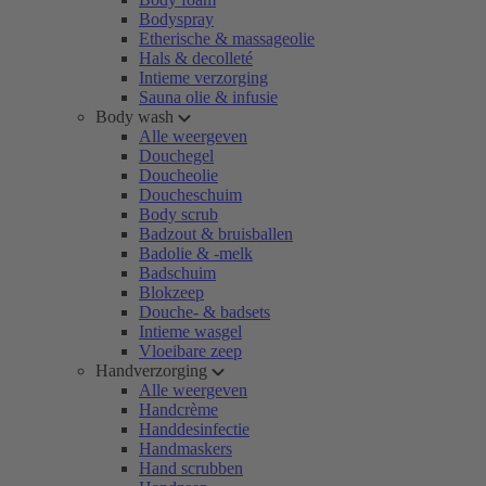
Bodyspray
Etherische & massageolie
Hals & decolleté
Intieme verzorging
Sauna olie & infusie
Body wash
Alle weergeven
Douchegel
Doucheolie
Doucheschuim
Body scrub
Badzout & bruisballen
Badolie & -melk
Badschuim
Blokzeep
Douche- & badsets
Intieme wasgel
Vloeibare zeep
Handverzorging
Alle weergeven
Handcrème
Handdesinfectie
Handmaskers
Hand scrubben