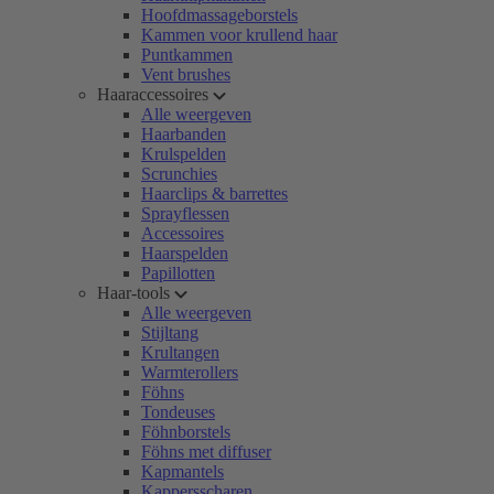
Hoofdmassageborstels
Kammen voor krullend haar
Puntkammen
Vent brushes
Haaraccessoires
Alle weergeven
Haarbanden
Krulspelden
Scrunchies
Haarclips & barrettes
Sprayflessen
Accessoires
Haarspelden
Papillotten
Haar-tools
Alle weergeven
Stijltang
Krultangen
Warmterollers
Föhns
Tondeuses
Föhnborstels
Föhns met diffuser
Kapmantels
Kappersscharen