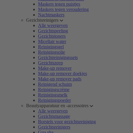
Maskers tegen puistjes
Maskers tegen veroudering
Nachtmaskers
Gezichtsreinigers
Alle weergeven
Gezichtspeeling
Gezichtstoners
Micellair water
Reinigingsgel
Reinigingsolie
Gezichtreinigingssets
Gezichtszeep
Make-up remover
Make-up remover doekjes
Make-up remover pads
Reinigend schuim
Reinigingscrème
Reinigingsmelk
Reinigingspoeder
Beautyapparatuur en -accessoires
Alle weergeven
Gezichtsmassage
Borstels voor gezichtsreiniging
Gezichtsreinigers
Gua sha