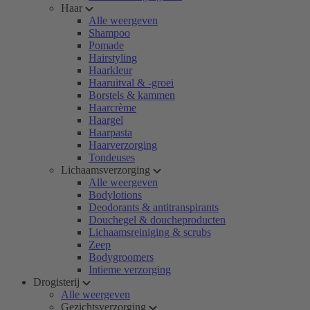
Haar
Alle weergeven
Shampoo
Pomade
Hairstyling
Haarkleur
Haaruitval & -groei
Borstels & kammen
Haarcrème
Haargel
Haarpasta
Haarverzorging
Tondeuses
Lichaamsverzorging
Alle weergeven
Bodylotions
Deodorants & antitranspirants
Douchegel & doucheproducten
Lichaamsreiniging & scrubs
Zeep
Bodygroomers
Intieme verzorging
Drogisterij
Alle weergeven
Gezichtsverzorging