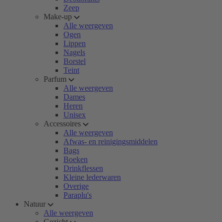
Zeep
Make-up
Alle weergeven
Ogen
Lippen
Nagels
Borstel
Teint
Parfum
Alle weergeven
Dames
Heren
Unisex
Accessoires
Alle weergeven
Afwas- en reinigingsmiddelen
Bags
Boeken
Drinkflessen
Kleine lederwaren
Overige
Paraplu's
Natuur
Alle weergeven
Gezicht