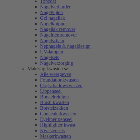
Topcoat
Nagelverharder
Nagelvijlen
Gel nagellak
Nagelknipper
Nagellak remover
Nagelriemremover
Nagelschaar
Nepnagels & nageldesign
UV-lampen
Nagelsets
Nagelverzorging
Make-up kwasten
Alle weergeven
Foundationkwasten
Oogschaduwkwasten
Lippenseel
Borstelreiniger
Blush kwasten
Borstelzakken
Concealerkwasten
Eyeliner penseel
Highlighter kwast
Kwastensets
Maskerkwasten