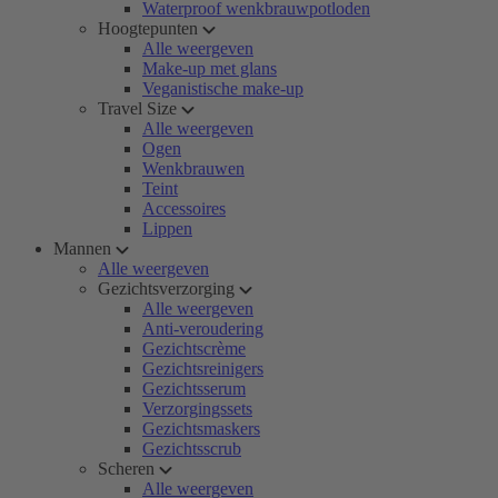
Waterproof wenkbrauwpotloden
Hoogtepunten
Alle weergeven
Make-up met glans
Veganistische make-up
Travel Size
Alle weergeven
Ogen
Wenkbrauwen
Teint
Accessoires
Lippen
Mannen
Alle weergeven
Gezichtsverzorging
Alle weergeven
Anti-veroudering
Gezichtscrème
Gezichtsreinigers
Gezichtsserum
Verzorgingssets
Gezichtsmaskers
Gezichtsscrub
Scheren
Alle weergeven