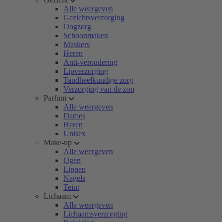
Alle weergeven
Gezichtsverzorging
Oogzorg
Schoonmaken
Maskers
Heren
Anti-veroudering
Lipverzorging
Tandheelkundige zorg
Verzorging van de zon
Parfum
Alle weergeven
Dames
Heren
Unisex
Make-up
Alle weergeven
Ogen
Lippen
Nagels
Teint
Lichaam
Alle weergeven
Lichaamsverzorging