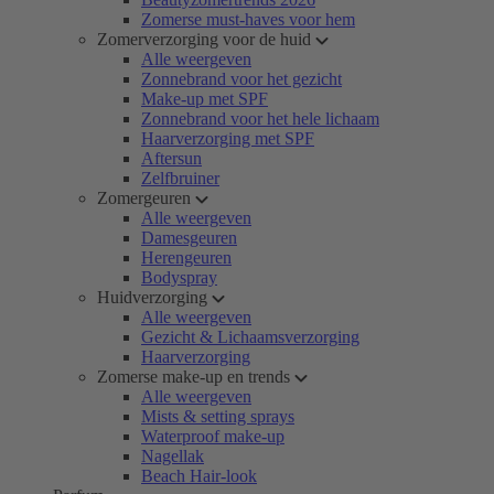
Zomerse must-haves voor hem
Zomerverzorging voor de huid
Alle weergeven
Zonnebrand voor het gezicht
Make-up met SPF
Zonnebrand voor het hele lichaam
Haarverzorging met SPF
Aftersun
Zelfbruiner
Zomergeuren
Alle weergeven
Damesgeuren
Herengeuren
Bodyspray
Huidverzorging
Alle weergeven
Gezicht & Lichaamsverzorging
Haarverzorging
Zomerse make-up en trends
Alle weergeven
Mists & setting sprays
Waterproof make-up
Nagellak
Beach Hair-look