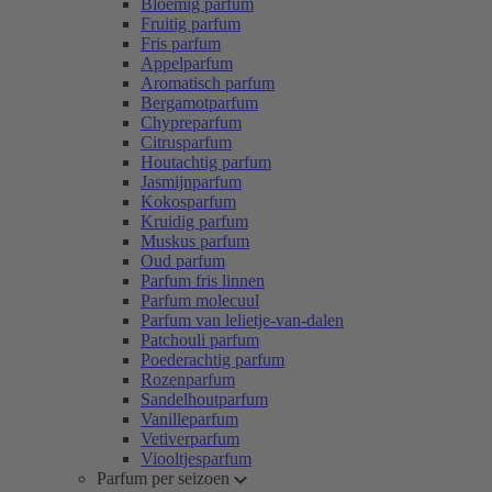
Bloemig parfum
Fruitig parfum
Fris parfum
Appelparfum
Aromatisch parfum
Bergamotparfum
Chypreparfum
Citrusparfum
Houtachtig parfum
Jasmijnparfum
Kokosparfum
Kruidig parfum
Muskus parfum
Oud parfum
Parfum fris linnen
Parfum molecuul
Parfum van lelietje-van-dalen
Patchouli parfum
Poederachtig parfum
Rozenparfum
Sandelhoutparfum
Vanilleparfum
Vetiverparfum
Viooltjesparfum
Parfum per seizoen