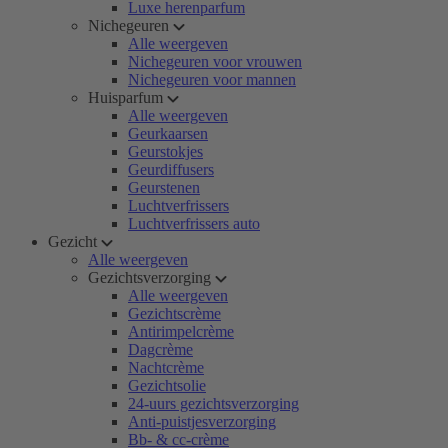
Luxe herenparfum
Nichegeuren
Alle weergeven
Nichegeuren voor vrouwen
Nichegeuren voor mannen
Huisparfum
Alle weergeven
Geurkaarsen
Geurstokjes
Geurdiffusers
Geurstenen
Luchtverfrissers
Luchtverfrissers auto
Gezicht
Alle weergeven
Gezichtsverzorging
Alle weergeven
Gezichtscrème
Antirimpelcrème
Dagcrème
Nachtcrème
Gezichtsolie
24-uurs gezichtsverzorging
Anti-puistjesverzorging
Bb- & cc-crème