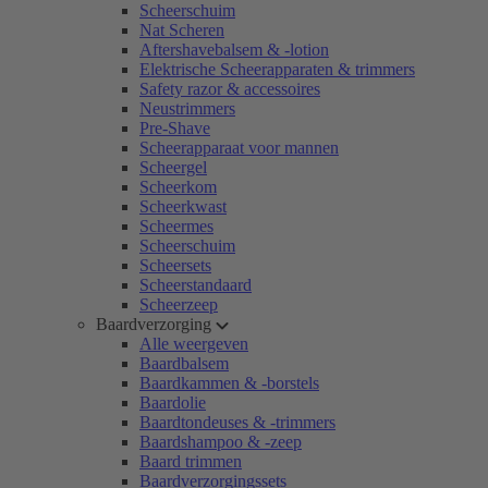
Scheerschuim
Nat Scheren
Aftershavebalsem & -lotion
Elektrische Scheerapparaten & trimmers
Safety razor & accessoires
Neustrimmers
Pre-Shave
Scheerapparaat voor mannen
Scheergel
Scheerkom
Scheerkwast
Scheermes
Scheerschuim
Scheersets
Scheerstandaard
Scheerzeep
Baardverzorging
Alle weergeven
Baardbalsem
Baardkammen & -borstels
Baardolie
Baardtondeuses & -trimmers
Baardshampoo & -zeep
Baard trimmen
Baardverzorgingssets