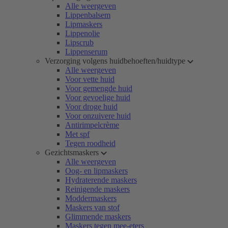
Alle weergeven
Lippenbalsem
Lipmaskers
Lippenolie
Lipscrub
Lippenserum
Verzorging volgens huidbehoeften/huidtype
Alle weergeven
Voor vette huid
Voor gemengde huid
Voor gevoelige huid
Voor droge huid
Voor onzuivere huid
Antirimpelcrème
Met spf
Tegen roodheid
Gezichtsmaskers
Alle weergeven
Oog- en lipmaskers
Hydraterende maskers
Reinigende maskers
Moddermaskers
Maskers van stof
Glimmende maskers
Maskers tegen mee-eters