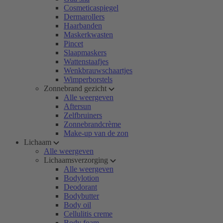
Cosmeticaspiegel
Dermarollers
Haarbanden
Maskerkwasten
Pincet
Slaapmaskers
Wattenstaafjes
Wenkbrauwschaartjes
Wimperborstels
Zonnebrand gezicht
Alle weergeven
Aftersun
Zelfbruiners
Zonnebrandcrème
Make-up van de zon
Lichaam
Alle weergeven
Lichaamsverzorging
Alle weergeven
Bodylotion
Deodorant
Bodybutter
Body oil
Cellulitis creme
Body foam