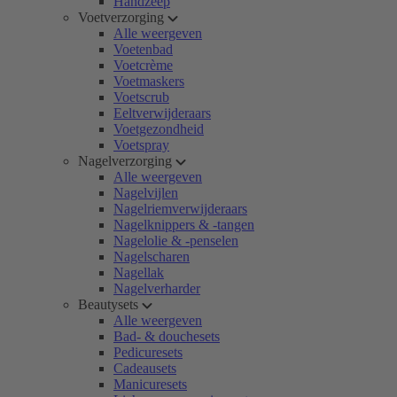
Handzeep
Voetverzorging
Alle weergeven
Voetenbad
Voetcrème
Voetmaskers
Voetscrub
Eeltverwijderaars
Voetgezondheid
Voetspray
Nagelverzorging
Alle weergeven
Nagelvijlen
Nagelriemverwijderaars
Nagelknippers & -tangen
Nagelolie & -penselen
Nagelscharen
Nagellak
Nagelverharder
Beautysets
Alle weergeven
Bad- & douchesets
Pedicuresets
Cadeausets
Manicuresets