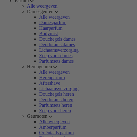
Parfum
Alle weergeven
Damesgeuren
Alle weergeven
Damesparfum
Haarparfum
Bodymist
Douchegels dames
Deodorants dames
Lichaamsverzorging
Zeep voor dames
Parfumsets dames
Herengeuren
Alle weergeven
Herenparfum
Aftershave
Lichaamsverzorging
Douchegels heren
Deodorants heren
Parfumsets heren
Zeep voor heren
Geurnoten
Alle weergeven
Amberparfum
Oriëntaals parfum