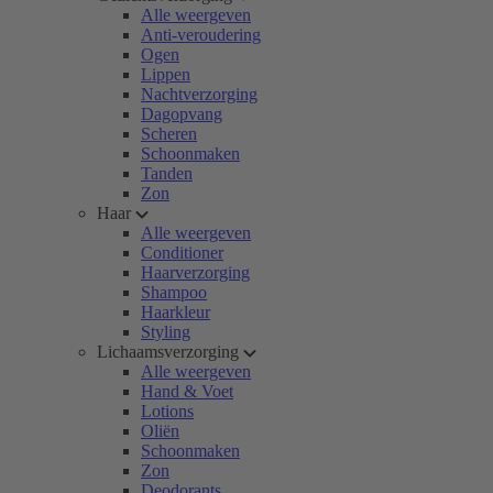
Alle weergeven
Anti-veroudering
Ogen
Lippen
Nachtverzorging
Dagopvang
Scheren
Schoonmaken
Tanden
Zon
Haar
Alle weergeven
Conditioner
Haarverzorging
Shampoo
Haarkleur
Styling
Lichaamsverzorging
Alle weergeven
Hand & Voet
Lotions
Oliën
Schoonmaken
Zon
Deodorants