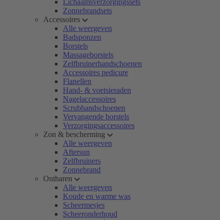
Lichaamsverzorgingssets
Zonnebrandsets
Accessoires
Alle weergeven
Badsponzen
Borstels
Massageborstels
Zelfbruinerhandschoenen
Accessoires pedicure
Flanellen
Hand- & voetsieraden
Nagelaccessoires
Scrubhandschoenen
Vervangende borstels
Verzorgingsaccessoires
Zon & bescherming
Alle weergeven
Aftersun
Zelfbruiners
Zonnebrand
Ontharen
Alle weergeven
Koude en warme was
Scheermesjes
Scheeronderhoud