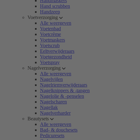
Handmaskers
Hand scrubben
Handzeep
Voetverzorging
Alle weergeven
Voetenbad
Voetcrème
Voetmaskers
Voetscrub
Eeltverwijderaars
Voetgezondheid
Voetspray
Nagelverzorging
Alle weergeven
Nagelvijlen
Nagelriemverwijderaars
Nagelknippers & -tangen
Nagelolie & -penselen
Nagelscharen
Nagellak
Nagelverharder
Beautysets
Alle weergeven
Bad- & douchesets
Pedicuresets