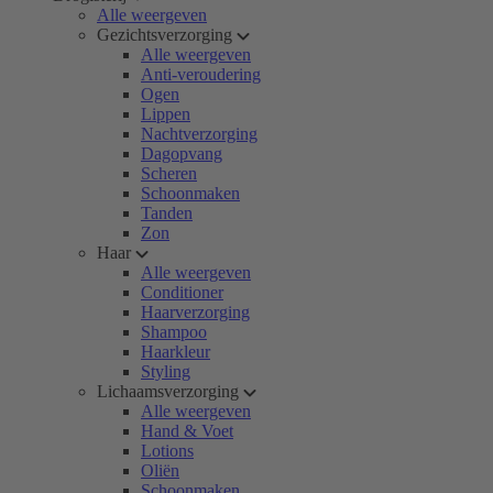
Alle weergeven
Gezichtsverzorging
Alle weergeven
Anti-veroudering
Ogen
Lippen
Nachtverzorging
Dagopvang
Scheren
Schoonmaken
Tanden
Zon
Haar
Alle weergeven
Conditioner
Haarverzorging
Shampoo
Haarkleur
Styling
Lichaamsverzorging
Alle weergeven
Hand & Voet
Lotions
Oliën
Schoonmaken