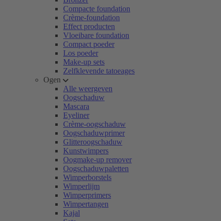
Compacte foundation
Crème-foundation
Effect producten
Vloeibare foundation
Compact poeder
Los poeder
Make-up sets
Zelfklevende tatoeages
Ogen
Alle weergeven
Oogschaduw
Mascara
Eyeliner
Crème-oogschaduw
Oogschaduwprimer
Glitteroogschaduw
Kunstwimpers
Oogmake-up remover
Oogschaduwpaletten
Wimperborstels
Wimperlijm
Wimperprimers
Wimpertangen
Kajal