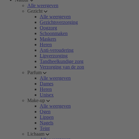
Alle weergeven
Gezicht
Alle weergeven
Gezichtsverzorging
Oogzorg
Schoonmaken
Maskers
Heren
Anti-veroudering
Lipverzorging
Tandheelkundige zorg
Verzorging van de zon
Parfum
Alle weergeven
Dames
Heren
Unisex
Make-up
Alle weergeven
Ogen
Lippen
Nagels
Teint
Lichaam