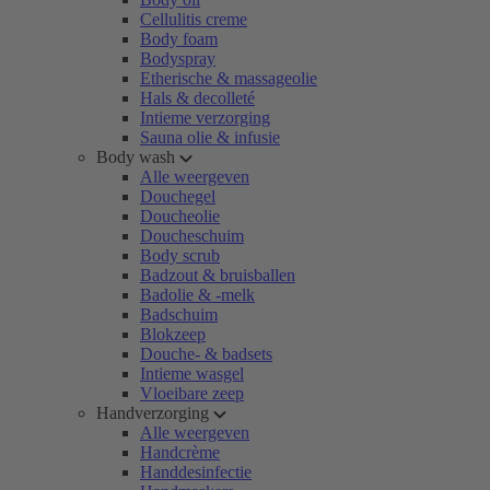
Cellulitis creme
Body foam
Bodyspray
Etherische & massageolie
Hals & decolleté
Intieme verzorging
Sauna olie & infusie
Body wash
Alle weergeven
Douchegel
Doucheolie
Doucheschuim
Body scrub
Badzout & bruisballen
Badolie & -melk
Badschuim
Blokzeep
Douche- & badsets
Intieme wasgel
Vloeibare zeep
Handverzorging
Alle weergeven
Handcrème
Handdesinfectie