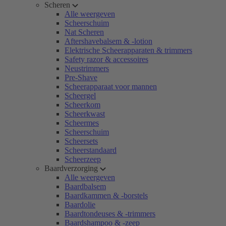
Scheren
Alle weergeven
Scheerschuim
Nat Scheren
Aftershavebalsem & -lotion
Elektrische Scheerapparaten & trimmers
Safety razor & accessoires
Neustrimmers
Pre-Shave
Scheerapparaat voor mannen
Scheergel
Scheerkom
Scheerkwast
Scheermes
Scheerschuim
Scheersets
Scheerstandaard
Scheerzeep
Baardverzorging
Alle weergeven
Baardbalsem
Baardkammen & -borstels
Baardolie
Baardtondeuses & -trimmers
Baardshampoo & -zeep