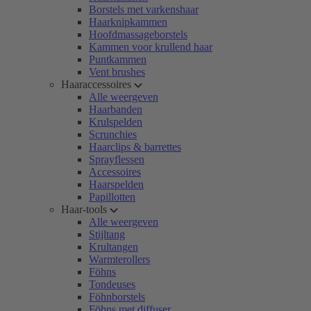
Borstels met varkenshaar
Haarknipkammen
Hoofdmassageborstels
Kammen voor krullend haar
Puntkammen
Vent brushes
Haaraccessoires
Alle weergeven
Haarbanden
Krulspelden
Scrunchies
Haarclips & barrettes
Sprayflessen
Accessoires
Haarspelden
Papillotten
Haar-tools
Alle weergeven
Stijltang
Krultangen
Warmterollers
Föhns
Tondeuses
Föhnborstels
Föhns met diffuser