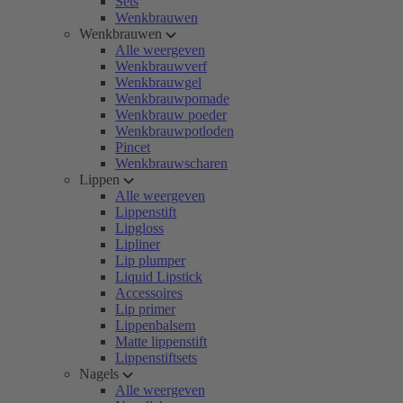
Sets
Wenkbrauwen
Wenkbrauwen
Alle weergeven
Wenkbrauwverf
Wenkbrauwgel
Wenkbrauwpomade
Wenkbrauw poeder
Wenkbrauwpotloden
Pincet
Wenkbrauwscharen
Lippen
Alle weergeven
Lippenstift
Lipgloss
Lipliner
Lip plumper
Liquid Lipstick
Accessoires
Lip primer
Lippenbalsem
Matte lippenstift
Lippenstiftsets
Nagels
Alle weergeven