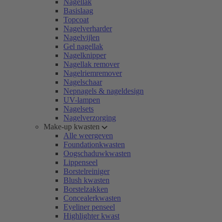
Nagellak
Basislaag
Topcoat
Nagelverharder
Nagelvijlen
Gel nagellak
Nagelknipper
Nagellak remover
Nagelriemremover
Nagelschaar
Nepnagels & nageldesign
UV-lampen
Nagelsets
Nagelverzorging
Make-up kwasten
Alle weergeven
Foundationkwasten
Oogschaduwkwasten
Lippenseel
Borstelreiniger
Blush kwasten
Borstelzakken
Concealerkwasten
Eyeliner penseel
Highlighter kwast