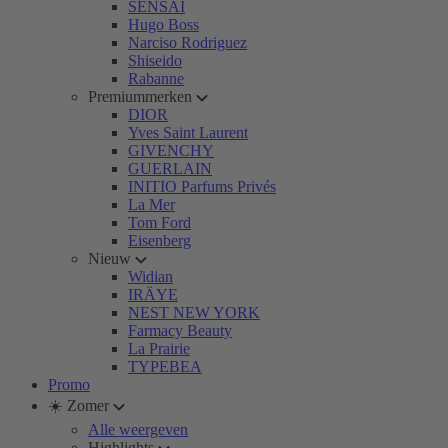
SENSAI
Hugo Boss
Narciso Rodriguez
Shiseido
Rabanne
Premiummerken
DIOR
Yves Saint Laurent
GIVENCHY
GUERLAIN
INITIO Parfums Privés
La Mer
Tom Ford
Eisenberg
Nieuw
Widian
IRÄYE
NEST NEW YORK
Farmacy Beauty
La Prairie
TYPEBEA
Promo
☀️ Zomer
Alle weergeven
Highlights