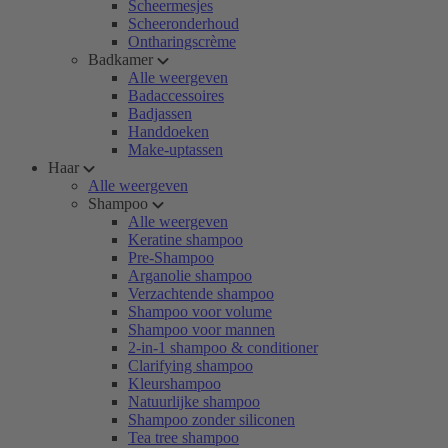
Scheermesjes
Scheeronderhoud
Ontharingscrème
Badkamer
Alle weergeven
Badaccessoires
Badjassen
Handdoeken
Make-uptassen
Haar
Alle weergeven
Shampoo
Alle weergeven
Keratine shampoo
Pre-Shampoo
Arganolie shampoo
Verzachtende shampoo
Shampoo voor volume
Shampoo voor mannen
2-in-1 shampoo & conditioner
Clarifying shampoo
Kleurshampoo
Natuurlijke shampoo
Shampoo zonder siliconen
Tea tree shampoo