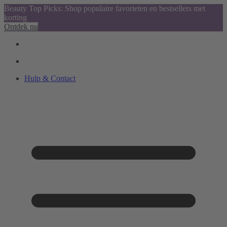
Beauty Top Picks: Shop populaire favorieten en bestsellers met
korting
Ontdek nu
Hulp & Contact