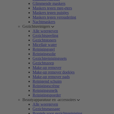
Glimmende maskers
Maskers tegen mee-eters
Maskers tegen puistjes
Maskers tegen veroudering
Nachtmaskers
Gezichtsreinigers
Alle weergeven
Gezichtspeeling
Gezichtstoners
Micellair water
Reinigingsgel
Reinigingsolie
Gezichtreinigingssets
Gezichtszeep
Make-up remover
Make-up remover doekjes
Make-up remover pads
Reinigend schuim
Reinigingscrème
Reinigingsmelk
Reinigingspoeder
Beautyapparatuur en -accessoires
Alle weergeven
Gezichtsmassage
Borstels voor gezichtsreiniging