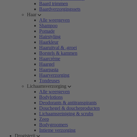
Baard trimmen
Baardverzorgingssets
Haar
Alle weergeven
Shampoo
Pomade
Hairstyling
Haarkleur
Haaruitval & -groei
Borstels & kammen
Haarcrème
Haargel
Haarpasta
Haarverzorging
Tondeuses
Lichaamsverzorging
Alle weergeven
Bodylotions
Deodorants & antitranspirants
Douchegel & doucheproducten
Lichaamsreiniging & scrubs
Zeep
Bodygroomers
Intieme verzorging
Drogisterij