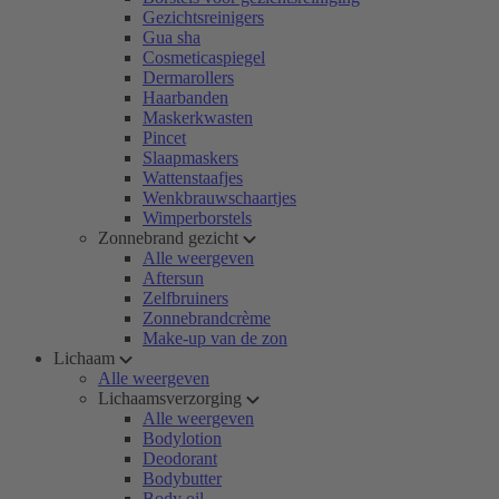
Gezichtsreinigers
Gua sha
Cosmeticaspiegel
Dermarollers
Haarbanden
Maskerkwasten
Pincet
Slaapmaskers
Wattenstaafjes
Wenkbrauwschaartjes
Wimperborstels
Zonnebrand gezicht
Alle weergeven
Aftersun
Zelfbruiners
Zonnebrandcrème
Make-up van de zon
Lichaam
Alle weergeven
Lichaamsverzorging
Alle weergeven
Bodylotion
Deodorant
Bodybutter
Body oil