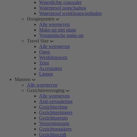
Waterdichte concealer
Waterproof oogschaduw
Waterproof wenkbrauwpotloden
Hoogtepunten
Alle weergeven
Make-up met glans
Veganistische make-up
Travel Size
Alle weergeven
Ogen
Wenkbrauwen
Teint
Accessoires
Lippen
Mannen
Alle weergeven
Gezichtsverzorging
Alle weergeven
Anti-veroudering
Gezichtscrème
Gezichtsreinigers
Gezichtsserum
Verzorgingssets
Gezichtsmaskers
Gezichtsscrub