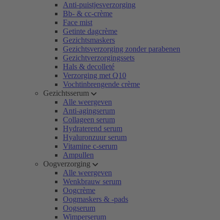
Anti-puistjesverzorging
Bb- & cc-crème
Face mist
Getinte dagcrème
Gezichtsmaskers
Gezichtsverzorging zonder parabenen
Gezichtverzorgingssets
Hals & decolleté
Verzorging met Q10
Vochtinbrengende crème
Gezichtsserum
Alle weergeven
Anti-agingserum
Collageen serum
Hydraterend serum
Hyaluronzuur serum
Vitamine c-serum
Ampullen
Oogverzorging
Alle weergeven
Wenkbrauw serum
Oogcrème
Oogmaskers & -pads
Oogserum
Wimperserum