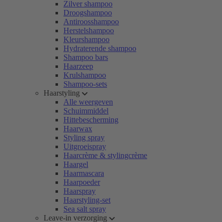
Zilver shampoo
Droogshampoo
Antiroosshampoo
Herstelshampoo
Kleurshampoo
Hydraterende shampoo
Shampoo bars
Haarzeep
Krulshampoo
Shampoo-sets
Haarstyling
Alle weergeven
Schuimmiddel
Hittebescherming
Haarwax
Styling spray
Uitgroeispray
Haarcrème & stylingcrème
Haargel
Haarmascara
Haarpoeder
Haarspray
Haarstyling-set
Sea salt spray
Leave-in verzorging