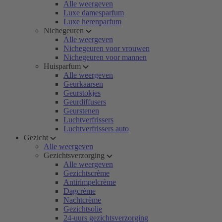
Alle weergeven
Luxe damesparfum
Luxe herenparfum
Nichegeuren
Alle weergeven
Nichegeuren voor vrouwen
Nichegeuren voor mannen
Huisparfum
Alle weergeven
Geurkaarsen
Geurstokjes
Geurdiffusers
Geurstenen
Luchtverfrissers
Luchtverfrissers auto
Gezicht
Alle weergeven
Gezichtsverzorging
Alle weergeven
Gezichtscrème
Antirimpelcrème
Dagcrème
Nachtcrème
Gezichtsolie
24-uurs gezichtsverzorging