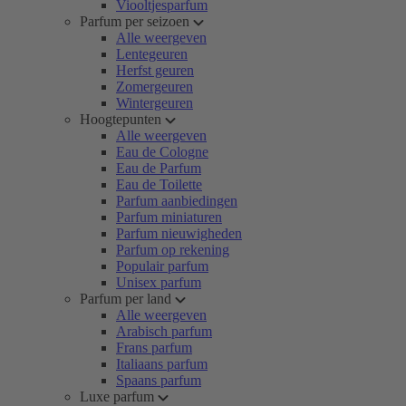
Viooltjesparfum
Parfum per seizoen
Alle weergeven
Lentegeuren
Herfst geuren
Zomergeuren
Wintergeuren
Hoogtepunten
Alle weergeven
Eau de Cologne
Eau de Parfum
Eau de Toilette
Parfum aanbiedingen
Parfum miniaturen
Parfum nieuwigheden
Parfum op rekening
Populair parfum
Unisex parfum
Parfum per land
Alle weergeven
Arabisch parfum
Frans parfum
Italiaans parfum
Spaans parfum
Luxe parfum