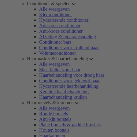
Conditioner & spoelen
Alle weergeven
Kleurconditioner
Hydraterende conditioner
Anti-roos conditioner
Anti-kroes conditioner
Afzetting & reparatiespoeling
Conditioner bars
Conditioner voor krullend haar
Volumeconditioner
Haarmasker & haarbehandeling
Alle weergeven
Shea butter voor haar
Haarbehandeling voor droog haar
Conditioner voor gekleurd haar
Hydraterende haarbehandeling
Keratine haarbehandeling
Haarbehandeling krullen
Haarborstels & kammen
Alle weergeven
Ronde borstels
Anti-klit borstels
Platte borstels & paddle brushes
Houten borstels
Haarkammen