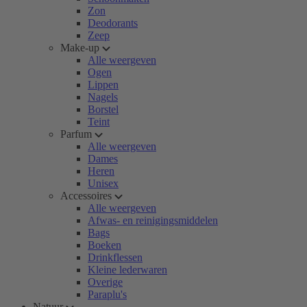
Zon
Deodorants
Zeep
Make-up
Alle weergeven
Ogen
Lippen
Nagels
Borstel
Teint
Parfum
Alle weergeven
Dames
Heren
Unisex
Accessoires
Alle weergeven
Afwas- en reinigingsmiddelen
Bags
Boeken
Drinkflessen
Kleine lederwaren
Overige
Paraplu's
Natuur