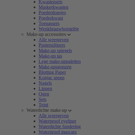
Kwastensets
Maskerkwasten
Poederdonsjes
Poederkwast
Toepassers
Wenkbrauwborsteltje
Make-up accessoires
Alle weergeven
Puntenslijpers
Make-up spiegels
Make-up tas
Lege make-uppaletten
Make-upsponzen
Blotting Paper
Konjac spons
Nagels
Lippen
Ogen
Sets
Teint
Waterdichte make-up
Alle weergeven
Waterproof eyeliner
Waterdichte fundering
Waterproof mascara