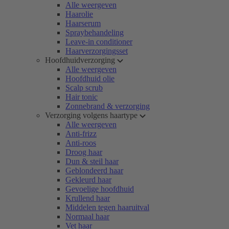
Alle weergeven
Haarolie
Haarserum
Spraybehandeling
Leave-in conditioner
Haarverzorgingsset
Hoofdhuidverzorging
Alle weergeven
Hoofdhuid olie
Scalp scrub
Hair tonic
Zonnebrand & verzorging
Verzorging volgens haartype
Alle weergeven
Anti-frizz
Anti-roos
Droog haar
Dun & steil haar
Geblondeerd haar
Gekleurd haar
Gevoelige hoofdhuid
Krullend haar
Middelen tegen haaruitval
Normaal haar
Vet haar