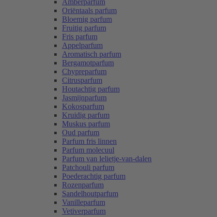
Amberparfum
Oriëntaals parfum
Bloemig parfum
Fruitig parfum
Fris parfum
Appelparfum
Aromatisch parfum
Bergamotparfum
Chypreparfum
Citrusparfum
Houtachtig parfum
Jasmijnparfum
Kokosparfum
Kruidig parfum
Muskus parfum
Oud parfum
Parfum fris linnen
Parfum molecuul
Parfum van lelietje-van-dalen
Patchouli parfum
Poederachtig parfum
Rozenparfum
Sandelhoutparfum
Vanilleparfum
Vetiverparfum