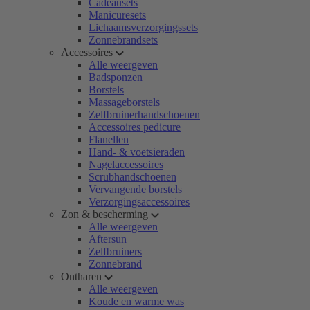
Cadeausets
Manicuresets
Lichaamsverzorgingssets
Zonnebrandsets
Accessoires
Alle weergeven
Badsponzen
Borstels
Massageborstels
Zelfbruinerhandschoenen
Accessoires pedicure
Flanellen
Hand- & voetsieraden
Nagelaccessoires
Scrubhandschoenen
Vervangende borstels
Verzorgingsaccessoires
Zon & bescherming
Alle weergeven
Aftersun
Zelfbruiners
Zonnebrand
Ontharen
Alle weergeven
Koude en warme was