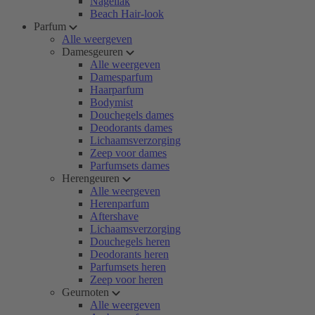
Nagellak
Beach Hair-look
Parfum
Alle weergeven
Damesgeuren
Alle weergeven
Damesparfum
Haarparfum
Bodymist
Douchegels dames
Deodorants dames
Lichaamsverzorging
Zeep voor dames
Parfumsets dames
Herengeuren
Alle weergeven
Herenparfum
Aftershave
Lichaamsverzorging
Douchegels heren
Deodorants heren
Parfumsets heren
Zeep voor heren
Geurnoten
Alle weergeven