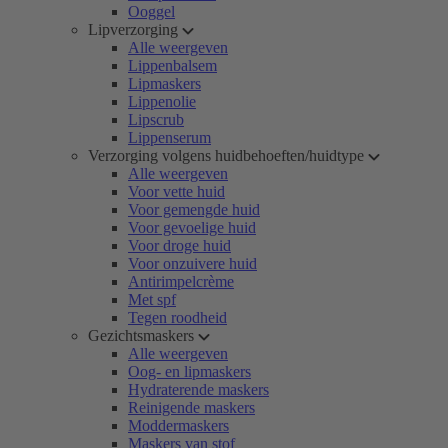
Ooggel
Lipverzorging
Alle weergeven
Lippenbalsem
Lipmaskers
Lippenolie
Lipscrub
Lippenserum
Verzorging volgens huidbehoeften/huidtype
Alle weergeven
Voor vette huid
Voor gemengde huid
Voor gevoelige huid
Voor droge huid
Voor onzuivere huid
Antirimpelcrème
Met spf
Tegen roodheid
Gezichtsmaskers
Alle weergeven
Oog- en lipmaskers
Hydraterende maskers
Reinigende maskers
Moddermaskers
Maskers van stof