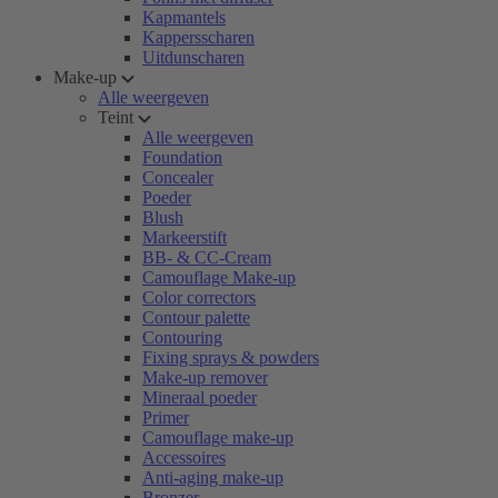
Kapmantels
Kappersscharen
Uitdunscharen
Make-up
Alle weergeven
Teint
Alle weergeven
Foundation
Concealer
Poeder
Blush
Markeerstift
BB- & CC-Cream
Camouflage Make-up
Color correctors
Contour palette
Contouring
Fixing sprays & powders
Make-up remover
Mineraal poeder
Primer
Camouflage make-up
Accessoires
Anti-aging make-up
Bronzer