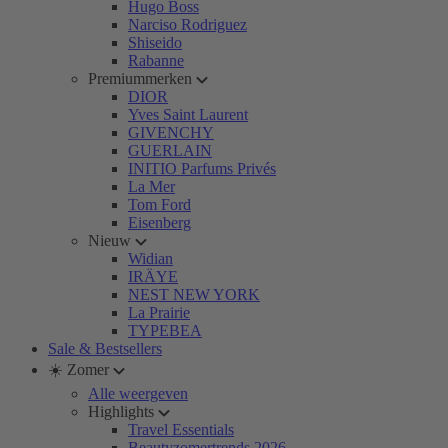
Hugo Boss
Narciso Rodriguez
Shiseido
Rabanne
Premiummerken
DIOR
Yves Saint Laurent
GIVENCHY
GUERLAIN
INITIO Parfums Privés
La Mer
Tom Ford
Eisenberg
Nieuw
Widian
IRÄYE
NEST NEW YORK
La Prairie
TYPEBEA
Sale & Bestsellers
☀️ Zomer
Alle weergeven
Highlights
Travel Essentials
Beautyzomertrends 2026