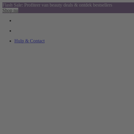
Flash Sale: Profiteer van beauty deals & ontdek bestsellers
Shop nu
Hulp & Contact