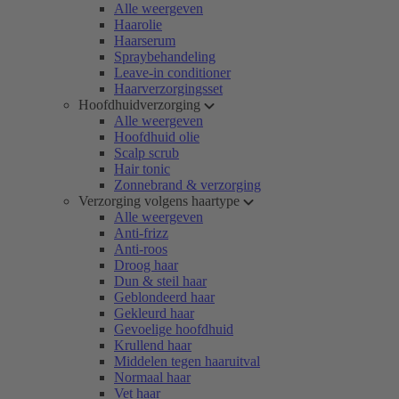
Alle weergeven
Haarolie
Haarserum
Spraybehandeling
Leave-in conditioner
Haarverzorgingsset
Hoofdhuidverzorging
Alle weergeven
Hoofdhuid olie
Scalp scrub
Hair tonic
Zonnebrand & verzorging
Verzorging volgens haartype
Alle weergeven
Anti-frizz
Anti-roos
Droog haar
Dun & steil haar
Geblondeerd haar
Gekleurd haar
Gevoelige hoofdhuid
Krullend haar
Middelen tegen haaruitval
Normaal haar
Vet haar