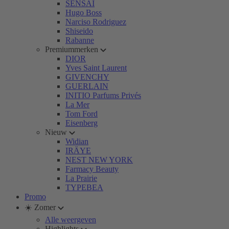
SENSAI
Hugo Boss
Narciso Rodriguez
Shiseido
Rabanne
Premiummerken
DIOR
Yves Saint Laurent
GIVENCHY
GUERLAIN
INITIO Parfums Privés
La Mer
Tom Ford
Eisenberg
Nieuw
Widian
IRÄYE
NEST NEW YORK
Farmacy Beauty
La Prairie
TYPEBEA
Promo
☀️ Zomer
Alle weergeven
Highlights