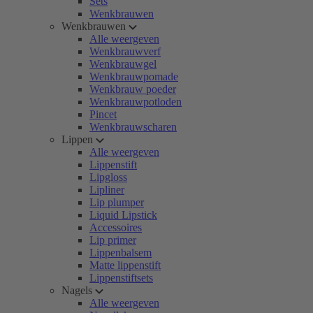
Sets
Wenkbrauwen
Wenkbrauwen
Alle weergeven
Wenkbrauwverf
Wenkbrauwgel
Wenkbrauwpomade
Wenkbrauw poeder
Wenkbrauwpotloden
Pincet
Wenkbrauwscharen
Lippen
Alle weergeven
Lippenstift
Lipgloss
Lipliner
Lip plumper
Liquid Lipstick
Accessoires
Lip primer
Lippenbalsem
Matte lippenstift
Lippenstiftsets
Nagels
Alle weergeven