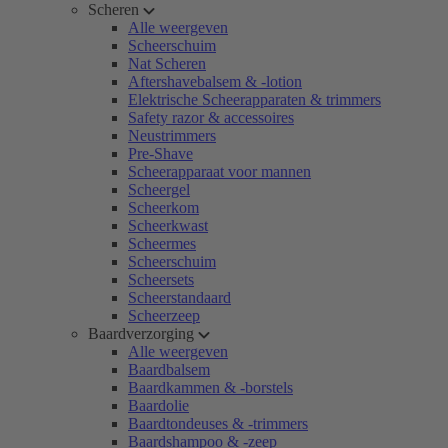
Scheren
Alle weergeven
Scheerschuim
Nat Scheren
Aftershavebalsem & -lotion
Elektrische Scheerapparaten & trimmers
Safety razor & accessoires
Neustrimmers
Pre-Shave
Scheerapparaat voor mannen
Scheergel
Scheerkom
Scheerkwast
Scheermes
Scheerschuim
Scheersets
Scheerstandaard
Scheerzeep
Baardverzorging
Alle weergeven
Baardbalsem
Baardkammen & -borstels
Baardolie
Baardtondeuses & -trimmers
Baardshampoo & -zeep