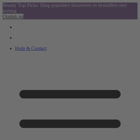
Beauty Top Picks: Shop populaire favorieten en bestsellers met
korting
Ontdek nu
Hulp & Contact