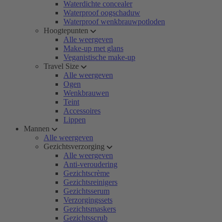
Waterdichte concealer
Waterproof oogschaduw
Waterproof wenkbrauwpotloden
Hoogtepunten
Alle weergeven
Make-up met glans
Veganistische make-up
Travel Size
Alle weergeven
Ogen
Wenkbrauwen
Teint
Accessoires
Lippen
Mannen
Alle weergeven
Gezichtsverzorging
Alle weergeven
Anti-veroudering
Gezichtscrème
Gezichtsreinigers
Gezichtsserum
Verzorgingssets
Gezichtsmaskers
Gezichtsscrub