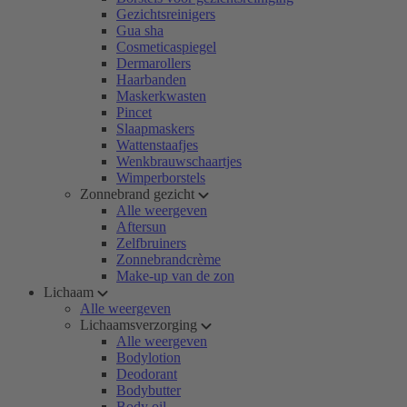
Gezichtsreinigers
Gua sha
Cosmeticaspiegel
Dermarollers
Haarbanden
Maskerkwasten
Pincet
Slaapmaskers
Wattenstaafjes
Wenkbrauwschaartjes
Wimperborstels
Zonnebrand gezicht
Alle weergeven
Aftersun
Zelfbruiners
Zonnebrandcrème
Make-up van de zon
Lichaam
Alle weergeven
Lichaamsverzorging
Alle weergeven
Bodylotion
Deodorant
Bodybutter
Body oil