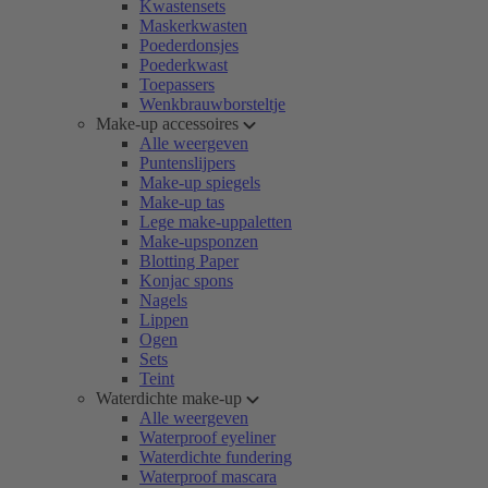
Kwastensets
Maskerkwasten
Poederdonsjes
Poederkwast
Toepassers
Wenkbrauwborsteltje
Make-up accessoires
Alle weergeven
Puntenslijpers
Make-up spiegels
Make-up tas
Lege make-uppaletten
Make-upsponzen
Blotting Paper
Konjac spons
Nagels
Lippen
Ogen
Sets
Teint
Waterdichte make-up
Alle weergeven
Waterproof eyeliner
Waterdichte fundering
Waterproof mascara