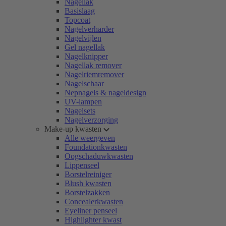
Nagellak
Basislaag
Topcoat
Nagelverharder
Nagelvijlen
Gel nagellak
Nagelknipper
Nagellak remover
Nagelriemremover
Nagelschaar
Nepnagels & nageldesign
UV-lampen
Nagelsets
Nagelverzorging
Make-up kwasten
Alle weergeven
Foundationkwasten
Oogschaduwkwasten
Lippenseel
Borstelreiniger
Blush kwasten
Borstelzakken
Concealerkwasten
Eyeliner penseel
Highlighter kwast