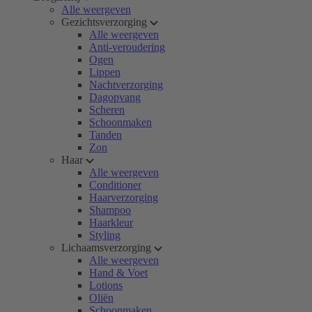
Alle weergeven
Gezichtsverzorging
Alle weergeven
Anti-veroudering
Ogen
Lippen
Nachtverzorging
Dagopvang
Scheren
Schoonmaken
Tanden
Zon
Haar
Alle weergeven
Conditioner
Haarverzorging
Shampoo
Haarkleur
Styling
Lichaamsverzorging
Alle weergeven
Hand & Voet
Lotions
Oliën
Schoonmaken