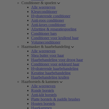
Conditioner & spoelen
Alle weergeven
Kleurconditioner
Hydraterende conditioner
Anti-roos conditioner
Anti-kroes conditioner
Afzetting & reparatiespoeling
Conditioner bars
Conditioner voor krullend haar
Volumeconditioner
Haarmasker & haarbehandeling
Alle weergeven
Shea butter voor haar
Haarbehandeling voor droog haar
Conditioner voor gekleurd haar
Hydraterende haarbehandeling
Keratine haarbehandeling
Haarbehandeling krullen
Haarborstels & kammen
Alle weergeven
Ronde borstels
Anti-klit borstels
Platte borstels & paddle brushes
Houten borstels
Haarkammen