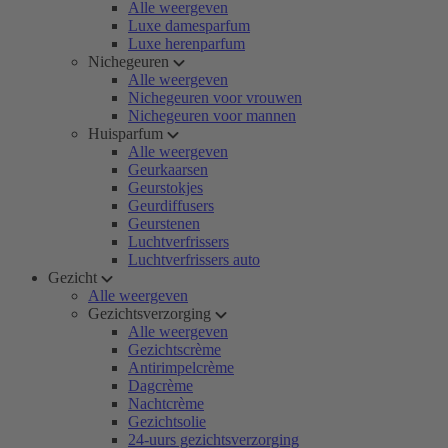
Alle weergeven
Luxe damesparfum
Luxe herenparfum
Nichegeuren
Alle weergeven
Nichegeuren voor vrouwen
Nichegeuren voor mannen
Huisparfum
Alle weergeven
Geurkaarsen
Geurstokjes
Geurdiffusers
Geurstenen
Luchtverfrissers
Luchtverfrissers auto
Gezicht
Alle weergeven
Gezichtsverzorging
Alle weergeven
Gezichtscrème
Antirimpelcrème
Dagcrème
Nachtcrème
Gezichtsolie
24-uurs gezichtsverzorging