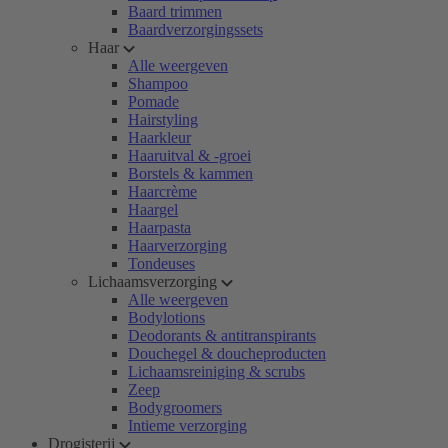
Baard trimmen
Baardverzorgingssets
Haar
Alle weergeven
Shampoo
Pomade
Hairstyling
Haarkleur
Haaruitval & -groei
Borstels & kammen
Haarcrème
Haargel
Haarpasta
Haarverzorging
Tondeuses
Lichaamsverzorging
Alle weergeven
Bodylotions
Deodorants & antitranspirants
Douchegel & doucheproducten
Lichaamsreiniging & scrubs
Zeep
Bodygroomers
Intieme verzorging
Drogisterij