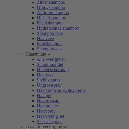
Zilver shampoo
Droogshampoo
Antiroosshampoo
Herstelshampoo
Kleurshampoo
Hydraterende shampoo
Shampoo bars
Haarzeep
Krulshampoo
Shampoo-sets
Haarstyling
Alle weergeven
Schuimmiddel
Hittebescherming
Haarwax
Styling spray
Uitgroeispray
Haarcrème & stylingcrème
Haargel
Haarmascara
Haarpoeder
Haarspray
Haarstyling-set
Sea salt spray
Leave-in verzorging