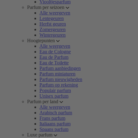
Viooltjesparfum
Parfum per seizoen
Alle weergeven
Lentegeuren
Herfst geuren
Zomergeuren
Wintergeuren
Hoogtepunten
Alle weergeven
Eau de Cologne
Eau de Parfum
Eau de Toilette
Parfum aanbiedingen
Parfum miniaturen
Parfum nieuwigheden
Parfum op rekening
Populair parfum
Unisex parfum
Parfum per land
Alle weergeven
Arabisch parfum
Frans parfum
Italiaans parfum
Spaans parfum
Luxe parfum