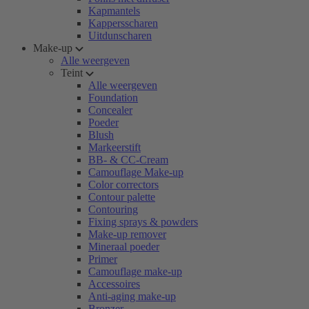
Kapmantels
Kappersscharen
Uitdunscharen
Make-up
Alle weergeven
Teint
Alle weergeven
Foundation
Concealer
Poeder
Blush
Markeerstift
BB- & CC-Cream
Camouflage Make-up
Color correctors
Contour palette
Contouring
Fixing sprays & powders
Make-up remover
Mineraal poeder
Primer
Camouflage make-up
Accessoires
Anti-aging make-up
Bronzer