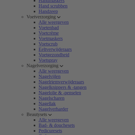
Handmaskers
Hand scrubben
Handzeep
Voetverzorging
Alle weergeven
Voetenbad
Voetcrème
Voetmaskers
Voetscrub
Eeltverwijderaars
Voetgezondheid
Voetspray
Nagelverzorging
Alle weergeven
Nagelvijlen
Nagelriemverwijderaars
Nagelknippers & -tangen
Nagelolie & -penselen
Nagelscharen
Nagellak
Nagelverharder
Beautysets
Alle weergeven
Bad- & douchesets
Pedicuresets