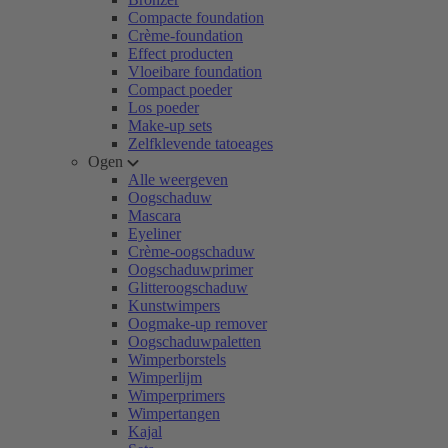
Compacte foundation
Crème-foundation
Effect producten
Vloeibare foundation
Compact poeder
Los poeder
Make-up sets
Zelfklevende tatoeages
Ogen
Alle weergeven
Oogschaduw
Mascara
Eyeliner
Crème-oogschaduw
Oogschaduwprimer
Glitteroogschaduw
Kunstwimpers
Oogmake-up remover
Oogschaduwpaletten
Wimperborstels
Wimperlijm
Wimperprimers
Wimpertangen
Kajal