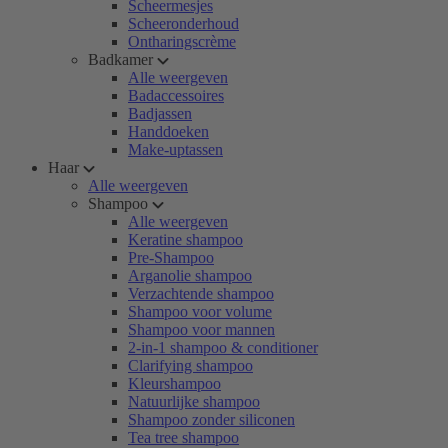
Scheermesjes
Scheeronderhoud
Ontharingscrème
Badkamer
Alle weergeven
Badaccessoires
Badjassen
Handdoeken
Make-uptassen
Haar
Alle weergeven
Shampoo
Alle weergeven
Keratine shampoo
Pre-Shampoo
Arganolie shampoo
Verzachtende shampoo
Shampoo voor volume
Shampoo voor mannen
2-in-1 shampoo & conditioner
Clarifying shampoo
Kleurshampoo
Natuurlijke shampoo
Shampoo zonder siliconen
Tea tree shampoo