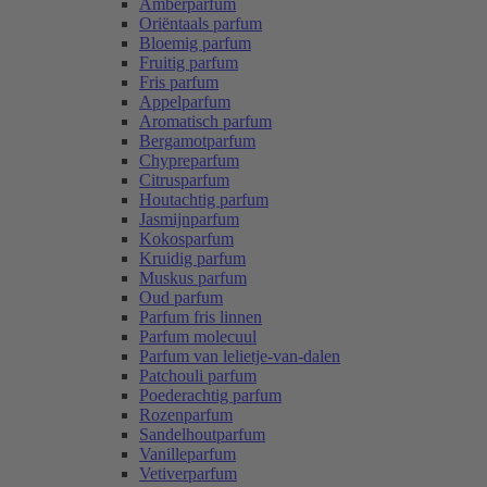
Amberparfum
Oriëntaals parfum
Bloemig parfum
Fruitig parfum
Fris parfum
Appelparfum
Aromatisch parfum
Bergamotparfum
Chypreparfum
Citrusparfum
Houtachtig parfum
Jasmijnparfum
Kokosparfum
Kruidig parfum
Muskus parfum
Oud parfum
Parfum fris linnen
Parfum molecuul
Parfum van lelietje-van-dalen
Patchouli parfum
Poederachtig parfum
Rozenparfum
Sandelhoutparfum
Vanilleparfum
Vetiverparfum