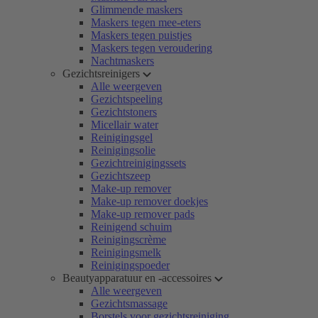
Glimmende maskers
Maskers tegen mee-eters
Maskers tegen puistjes
Maskers tegen veroudering
Nachtmaskers
Gezichtsreinigers
Alle weergeven
Gezichtspeeling
Gezichtstoners
Micellair water
Reinigingsgel
Reinigingsolie
Gezichtreinigingssets
Gezichtszeep
Make-up remover
Make-up remover doekjes
Make-up remover pads
Reinigend schuim
Reinigingscrème
Reinigingsmelk
Reinigingspoeder
Beautyapparatuur en -accessoires
Alle weergeven
Gezichtsmassage
Borstels voor gezichtsreiniging