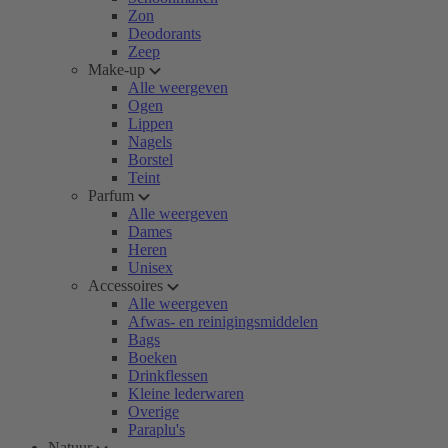
Zon
Deodorants
Zeep
Make-up
Alle weergeven
Ogen
Lippen
Nagels
Borstel
Teint
Parfum
Alle weergeven
Dames
Heren
Unisex
Accessoires
Alle weergeven
Afwas- en reinigingsmiddelen
Bags
Boeken
Drinkflessen
Kleine lederwaren
Overige
Paraplu's
Natuur