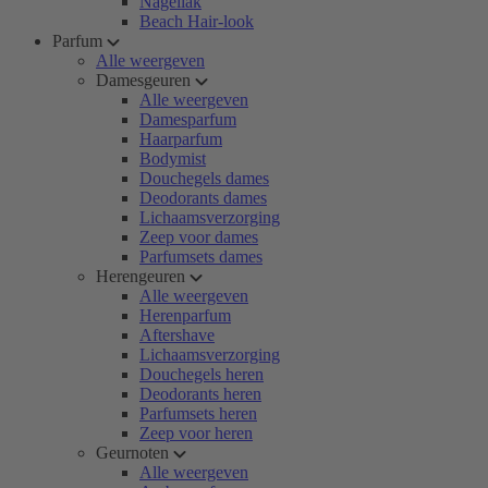
Nagellak
Beach Hair-look
Parfum
Alle weergeven
Damesgeuren
Alle weergeven
Damesparfum
Haarparfum
Bodymist
Douchegels dames
Deodorants dames
Lichaamsverzorging
Zeep voor dames
Parfumsets dames
Herengeuren
Alle weergeven
Herenparfum
Aftershave
Lichaamsverzorging
Douchegels heren
Deodorants heren
Parfumsets heren
Zeep voor heren
Geurnoten
Alle weergeven