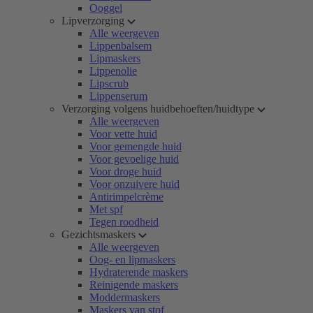
Ooggel
Lipverzorging
Alle weergeven
Lippenbalsem
Lipmaskers
Lippenolie
Lipscrub
Lippenserum
Verzorging volgens huidbehoeften/huidtype
Alle weergeven
Voor vette huid
Voor gemengde huid
Voor gevoelige huid
Voor droge huid
Voor onzuivere huid
Antirimpelcrème
Met spf
Tegen roodheid
Gezichtsmaskers
Alle weergeven
Oog- en lipmaskers
Hydraterende maskers
Reinigende maskers
Moddermaskers
Maskers van stof