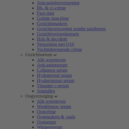
Anti-puistjesverzorging
Bb- & cc-crème
Face mist
Getinte dagcrème
Gezichtsmaskers
Gezichtsverzorging zonder parabenen
Gezichtverzorgingssets
Hals & decolleté
Verzorging met Q10
Vochtinbrengende crème
Gezichtsserum
Alle weergeven
Anti-agingserum
Collageen serum
Hydraterend serum
Hyaluronzuur serum
Vitamine c-serum
Ampullen
Oogverzorging
Alle weergeven
Wenkbrauw serum
Oogcrème
Oogmaskers & -pads
Oogserum
Wimperserum