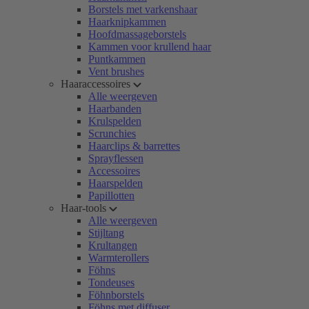
Borstels met varkenshaar
Haarknipkammen
Hoofdmassageborstels
Kammen voor krullend haar
Puntkammen
Vent brushes
Haaraccessoires
Alle weergeven
Haarbanden
Krulspelden
Scrunchies
Haarclips & barrettes
Sprayflessen
Accessoires
Haarspelden
Papillotten
Haar-tools
Alle weergeven
Stijltang
Krultangen
Warmterollers
Föhns
Tondeuses
Föhnborstels
Föhns met diffuser