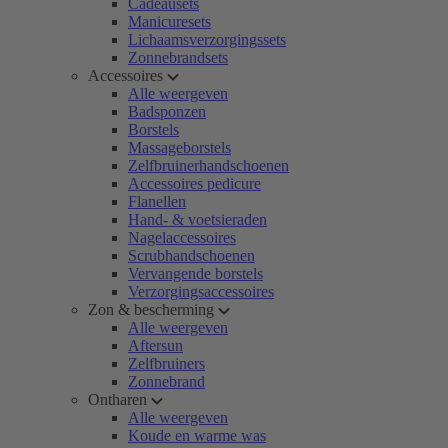
Cadeausets
Manicuresets
Lichaamsverzorgingssets
Zonnebrandsets
Accessoires
Alle weergeven
Badsponzen
Borstels
Massageborstels
Zelfbruinerhandschoenen
Accessoires pedicure
Flanellen
Hand- & voetsieraden
Nagelaccessoires
Scrubhandschoenen
Vervangende borstels
Verzorgingsaccessoires
Zon & bescherming
Alle weergeven
Aftersun
Zelfbruiners
Zonnebrand
Ontharen
Alle weergeven
Koude en warme was