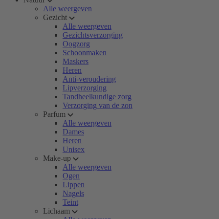
Alle weergeven
Gezicht
Alle weergeven
Gezichtsverzorging
Oogzorg
Schoonmaken
Maskers
Heren
Anti-veroudering
Lipverzorging
Tandheelkundige zorg
Verzorging van de zon
Parfum
Alle weergeven
Dames
Heren
Unisex
Make-up
Alle weergeven
Ogen
Lippen
Nagels
Teint
Lichaam