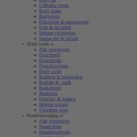
Cellulitis creme
Body foam
Bodyspray
Etherische & massageolie
Hals & decolleté
Intieme verzorging
Sauna olie & infusie
Body wash
Alle weergeven
Douchegel
Doucheolie
Doucheschuim
Body scrub
Badzout & bruisballen
Badolie & -melk
Badschuim
Blokzeep
Douche- & badsets
Intieme wasgel
Vloeibare zeep
Handverzorging
Alle weergeven
Handcrème
Handdesinfectie