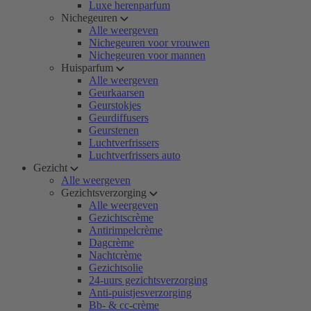
Luxe herenparfum
Nichegeuren
Alle weergeven
Nichegeuren voor vrouwen
Nichegeuren voor mannen
Huisparfum
Alle weergeven
Geurkaarsen
Geurstokjes
Geurdiffusers
Geurstenen
Luchtverfrissers
Luchtverfrissers auto
Gezicht
Alle weergeven
Gezichtsverzorging
Alle weergeven
Gezichtscrème
Antirimpelcrème
Dagcrème
Nachtcrème
Gezichtsolie
24-uurs gezichtsverzorging
Anti-puistjesverzorging
Bb- & cc-crème