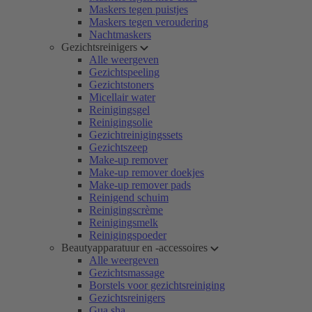
Maskers tegen puistjes
Maskers tegen veroudering
Nachtmaskers
Gezichtsreinigers
Alle weergeven
Gezichtspeeling
Gezichtstoners
Micellair water
Reinigingsgel
Reinigingsolie
Gezichtreinigingssets
Gezichtszeep
Make-up remover
Make-up remover doekjes
Make-up remover pads
Reinigend schuim
Reinigingscrème
Reinigingsmelk
Reinigingspoeder
Beautyapparatuur en -accessoires
Alle weergeven
Gezichtsmassage
Borstels voor gezichtsreiniging
Gezichtsreinigers
Gua sha