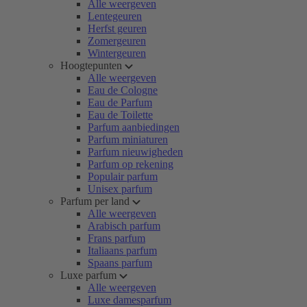
Alle weergeven
Lentegeuren
Herfst geuren
Zomergeuren
Wintergeuren
Hoogtepunten
Alle weergeven
Eau de Cologne
Eau de Parfum
Eau de Toilette
Parfum aanbiedingen
Parfum miniaturen
Parfum nieuwigheden
Parfum op rekening
Populair parfum
Unisex parfum
Parfum per land
Alle weergeven
Arabisch parfum
Frans parfum
Italiaans parfum
Spaans parfum
Luxe parfum
Alle weergeven
Luxe damesparfum