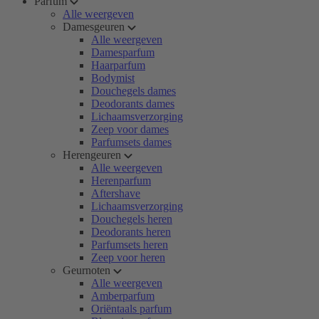
Parfum
Alle weergeven
Damesgeuren
Alle weergeven
Damesparfum
Haarparfum
Bodymist
Douchegels dames
Deodorants dames
Lichaamsverzorging
Zeep voor dames
Parfumsets dames
Herengeuren
Alle weergeven
Herenparfum
Aftershave
Lichaamsverzorging
Douchegels heren
Deodorants heren
Parfumsets heren
Zeep voor heren
Geurnoten
Alle weergeven
Amberparfum
Oriëntaals parfum