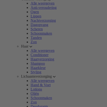
Alle weergeven
Anti-veroudering
Ogen
Lippen
Nachtverzorging
Dagopvang
Scheren
Schoonmaken
Tanden
Zon
Haar
Alle weergeven
Conditioner
Haarverzorging
Shampoo
Haarkleur
Styling
Lichaamsverzorging
Alle weergeven
Hand & Voet
Lotions
Oliën
Schoonmaken
Zon
Deodorants