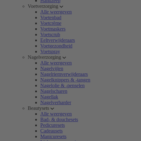
Handzeep
Voetverzorging
Alle weergeven
Voetenbad
Voetcrème
Voetmaskers
Voetscrub
Eeltverwijderaars
Voetgezondheid
Voetspray
Nagelverzorging
Alle weergeven
Nagelvijlen
Nagelriemverwijderaars
Nagelknippers & -tangen
Nagelolie & -penselen
Nagelscharen
Nagellak
Nagelverharder
Beautysets
Alle weergeven
Bad- & douchesets
Pedicuresets
Cadeausets
Manicuresets