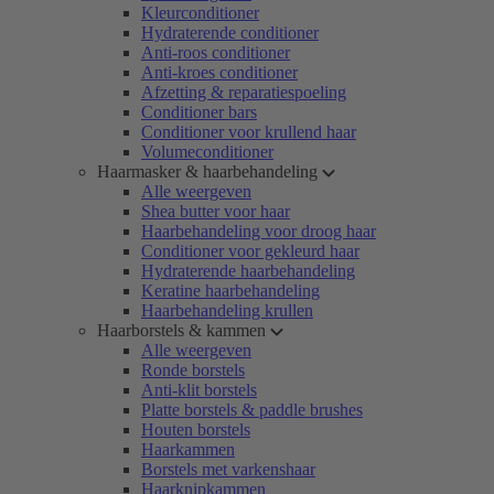
Kleurconditioner
Hydraterende conditioner
Anti-roos conditioner
Anti-kroes conditioner
Afzetting & reparatiespoeling
Conditioner bars
Conditioner voor krullend haar
Volumeconditioner
Haarmasker & haarbehandeling
Alle weergeven
Shea butter voor haar
Haarbehandeling voor droog haar
Conditioner voor gekleurd haar
Hydraterende haarbehandeling
Keratine haarbehandeling
Haarbehandeling krullen
Haarborstels & kammen
Alle weergeven
Ronde borstels
Anti-klit borstels
Platte borstels & paddle brushes
Houten borstels
Haarkammen
Borstels met varkenshaar
Haarknipkammen