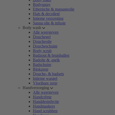
Bodyspray
Etherische & massageolie
Hals & decolleté
Intieme verzorging
Sauna olie & infusie
Body wash
Alle weergeven
Douchegel
Doucheolie
Doucheschuim
Body scrub
Badzout & bruisballen
Badolie & -melk
Badschuim
Blokzeep
Douche- & badsets
Intieme wasgel
Vloeibare zeep
Handverzorging
Alle weergeven
Handcrème
Handdesinfectie
Handmaskers
Hand scrubben