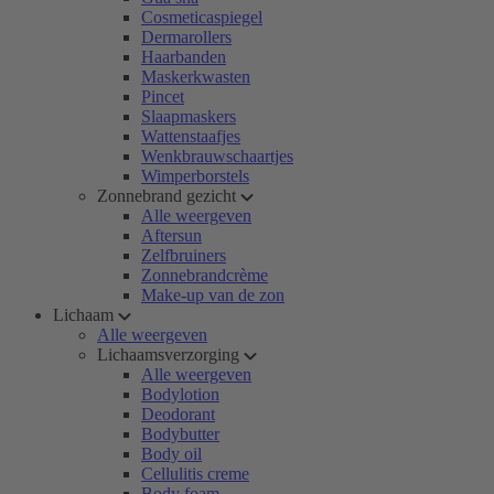
Cosmeticaspiegel
Dermarollers
Haarbanden
Maskerkwasten
Pincet
Slaapmaskers
Wattenstaafjes
Wenkbrauwschaartjes
Wimperborstels
Zonnebrand gezicht
Alle weergeven
Aftersun
Zelfbruiners
Zonnebrandcrème
Make-up van de zon
Lichaam
Alle weergeven
Lichaamsverzorging
Alle weergeven
Bodylotion
Deodorant
Bodybutter
Body oil
Cellulitis creme
Body foam