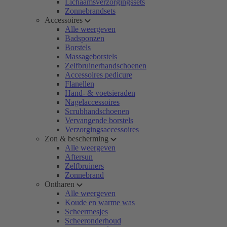
Lichaamsverzorgingssets
Zonnebrandsets
Accessoires
Alle weergeven
Badsponzen
Borstels
Massageborstels
Zelfbruinerhandschoenen
Accessoires pedicure
Flanellen
Hand- & voetsieraden
Nagelaccessoires
Scrubhandschoenen
Vervangende borstels
Verzorgingsaccessoires
Zon & bescherming
Alle weergeven
Aftersun
Zelfbruiners
Zonnebrand
Ontharen
Alle weergeven
Koude en warme was
Scheermesjes
Scheeronderhoud