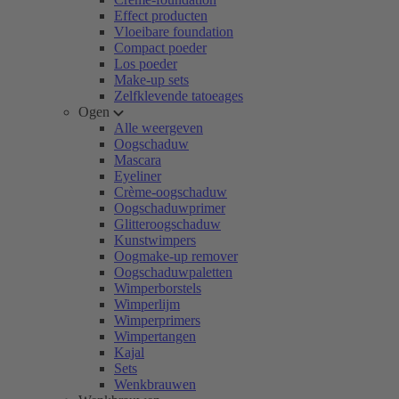
Effect producten
Vloeibare foundation
Compact poeder
Los poeder
Make-up sets
Zelfklevende tatoeages
Ogen
Alle weergeven
Oogschaduw
Mascara
Eyeliner
Crème-oogschaduw
Oogschaduwprimer
Glitteroogschaduw
Kunstwimpers
Oogmake-up remover
Oogschaduwpaletten
Wimperborstels
Wimperlijm
Wimperprimers
Wimpertangen
Kajal
Sets
Wenkbrauwen