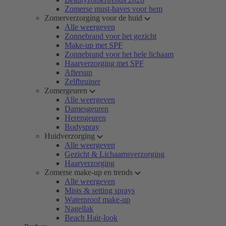
Zomerse must-haves voor hem
Zomerverzorging voor de huid
Alle weergeven
Zonnebrand voor het gezicht
Make-up met SPF
Zonnebrand voor het hele lichaam
Haarverzorging met SPF
Aftersun
Zelfbruiner
Zomergeuren
Alle weergeven
Damesgeuren
Herengeuren
Bodyspray
Huidverzorging
Alle weergeven
Gezicht & Lichaamsverzorging
Haarverzorging
Zomerse make-up en trends
Alle weergeven
Mists & setting sprays
Waterproof make-up
Nagellak
Beach Hair-look