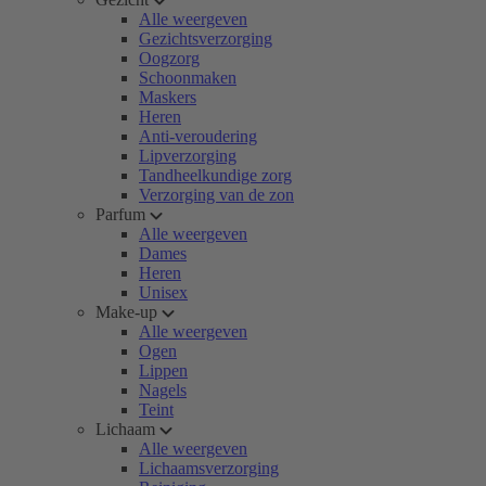
Alle weergeven
Gezichtsverzorging
Oogzorg
Schoonmaken
Maskers
Heren
Anti-veroudering
Lipverzorging
Tandheelkundige zorg
Verzorging van de zon
Parfum
Alle weergeven
Dames
Heren
Unisex
Make-up
Alle weergeven
Ogen
Lippen
Nagels
Teint
Lichaam
Alle weergeven
Lichaamsverzorging