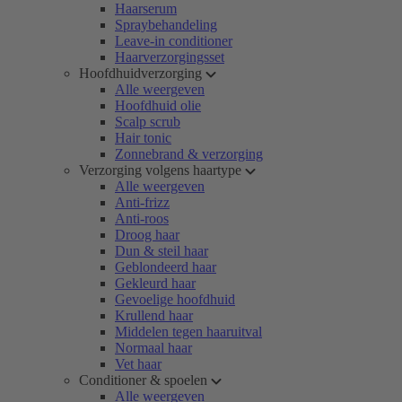
Haarserum
Spraybehandeling
Leave-in conditioner
Haarverzorgingsset
Hoofdhuidverzorging
Alle weergeven
Hoofdhuid olie
Scalp scrub
Hair tonic
Zonnebrand & verzorging
Verzorging volgens haartype
Alle weergeven
Anti-frizz
Anti-roos
Droog haar
Dun & steil haar
Geblondeerd haar
Gekleurd haar
Gevoelige hoofdhuid
Krullend haar
Middelen tegen haaruitval
Normaal haar
Vet haar
Conditioner & spoelen
Alle weergeven