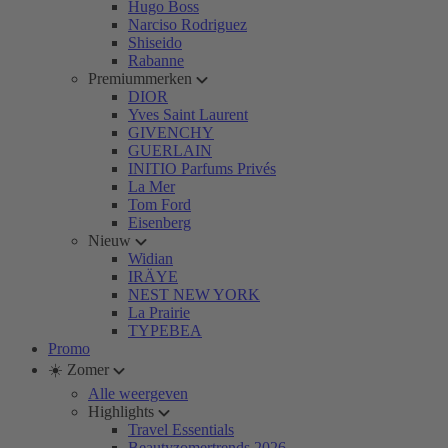
Hugo Boss
Narciso Rodriguez
Shiseido
Rabanne
Premiummerken
DIOR
Yves Saint Laurent
GIVENCHY
GUERLAIN
INITIO Parfums Privés
La Mer
Tom Ford
Eisenberg
Nieuw
Widian
IRÄYE
NEST NEW YORK
La Prairie
TYPEBEA
Promo
☀️ Zomer
Alle weergeven
Highlights
Travel Essentials
Beautyzomertrends 2026