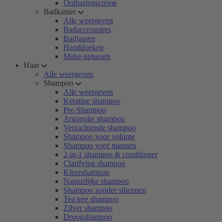
Ontharingscrème
Badkamer
Alle weergeven
Badaccessoires
Badjassen
Handdoeken
Make-uptassen
Haar
Alle weergeven
Shampoo
Alle weergeven
Keratine shampoo
Pre-Shampoo
Arganolie shampoo
Verzachtende shampoo
Shampoo voor volume
Shampoo voor mannen
2-in-1 shampoo & conditioner
Clarifying shampoo
Kleurshampoo
Natuurlijke shampoo
Shampoo zonder siliconen
Tea tree shampoo
Zilver shampoo
Droogshampoo