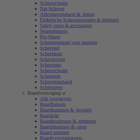
Scheerschuim
Nat Scheren
Aftershavebalsem & -lotion
Elektrische Scheerapparaten & trimmers
Safety razor & accessoires
Neustrimmers
Pre-Shave
Scheerapparaat voor mannen
Scheergel
Scheerkom
Scheerkwast
Scheermes
Scheerschuim
Scheersets
Scheerstandaard
Scheerzeep
Baardverzorging
Alle weergeven
Baardbalsem
Baardkammen & -borstels
Baardolie
Baardtondeuses & -trimmers
Baardshampoo & -zeep
Baard trimmen
Baardverzorgingssets