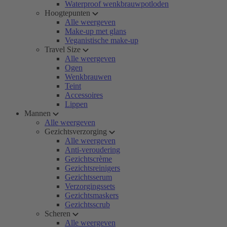
Waterproof wenkbrauwpotloden
Hoogtepunten
Alle weergeven
Make-up met glans
Veganistische make-up
Travel Size
Alle weergeven
Ogen
Wenkbrauwen
Teint
Accessoires
Lippen
Mannen
Alle weergeven
Gezichtsverzorging
Alle weergeven
Anti-veroudering
Gezichtscrème
Gezichtsreinigers
Gezichtsserum
Verzorgingssets
Gezichtsmaskers
Gezichtsscrub
Scheren
Alle weergeven