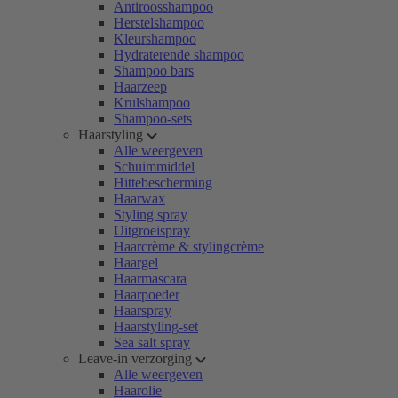
Antiroosshampoo
Herstelshampoo
Kleurshampoo
Hydraterende shampoo
Shampoo bars
Haarzeep
Krulshampoo
Shampoo-sets
Haarstyling
Alle weergeven
Schuimmiddel
Hittebescherming
Haarwax
Styling spray
Uitgroeispray
Haarcrème & stylingcrème
Haargel
Haarmascara
Haarpoeder
Haarspray
Haarstyling-set
Sea salt spray
Leave-in verzorging
Alle weergeven
Haarolie