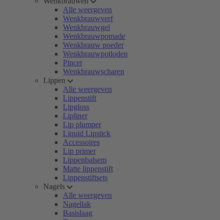
Wenkbrauwen
Alle weergeven
Wenkbrauwverf
Wenkbrauwgel
Wenkbrauwpomade
Wenkbrauw poeder
Wenkbrauwpotloden
Pincet
Wenkbrauwscharen
Lippen
Alle weergeven
Lippenstift
Lipgloss
Lipliner
Lip plumper
Liquid Lipstick
Accessoires
Lip primer
Lippenbalsem
Matte lippenstift
Lippenstiftsets
Nagels
Alle weergeven
Nagellak
Basislaag