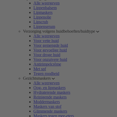
Alle weergeven
Lippenbalsem
Lipmaskers
Lippenolie
Lipscrub
Lippenserum
Verzorging volgens huidbehoeften/huidtype
Alle weergeven
Voor vette huid
Voor gemengde huid
Voor gevoelige huid
Voor droge huid
Voor onzuivere huid
Antirimpelcrème
Met spf
Tegen roodheid
Gezichtsmaskers
Alle weergeven
Oog- en lipmaskers
Hydraterende maskers
Reinigende maskers
Moddermaskers
Maskers van stof
Glimmende maskers
Maskers tegen mee-eters