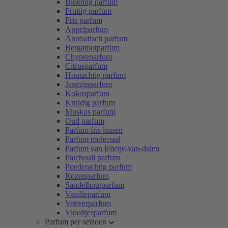
Bloemig parfum
Fruitig parfum
Fris parfum
Appelparfum
Aromatisch parfum
Bergamotparfum
Chypreparfum
Citrusparfum
Houtachtig parfum
Jasmijnparfum
Kokosparfum
Kruidig parfum
Muskus parfum
Oud parfum
Parfum fris linnen
Parfum molecuul
Parfum van lelietje-van-dalen
Patchouli parfum
Poederachtig parfum
Rozenparfum
Sandelhoutparfum
Vanilleparfum
Vetiverparfum
Viooltjesparfum
Parfum per seizoen