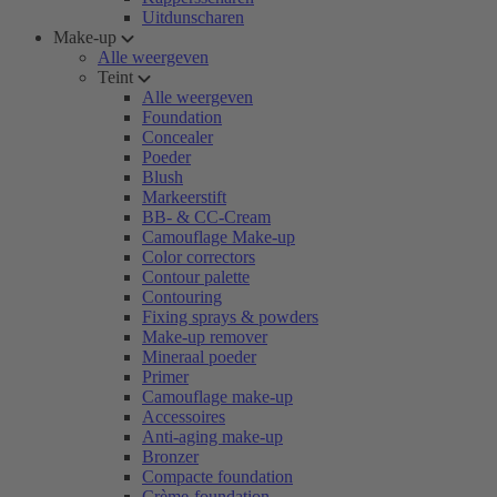
Uitdunscharen
Make-up
Alle weergeven
Teint
Alle weergeven
Foundation
Concealer
Poeder
Blush
Markeerstift
BB- & CC-Cream
Camouflage Make-up
Color correctors
Contour palette
Contouring
Fixing sprays & powders
Make-up remover
Mineraal poeder
Primer
Camouflage make-up
Accessoires
Anti-aging make-up
Bronzer
Compacte foundation
Crème-foundation