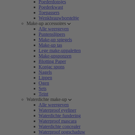
Poederdonsjes
Poederkwast
Toepassers
Wenkbrauwborsteltje
Make-up accessoires
Alle weergeven
Puntenslijpers
Make-up spiegels
Make-up tas
Lege make-uppaletten
Make-upsponzen
Blotting Paper
Konjac spons
Nagels
Lippen
Ogen
Sets
Teint
Waterdichte make-up
Alle weergeven
Waterproof eyeliner
Waterdichte fundering
Waterproof mascara
Waterdichte concealer
Waterproof oogschaduw