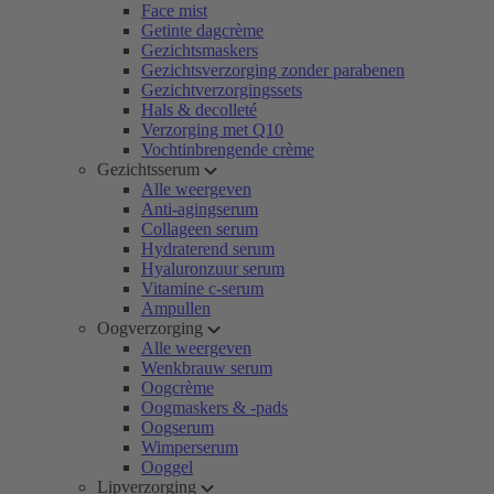
Face mist
Getinte dagcrème
Gezichtsmaskers
Gezichtsverzorging zonder parabenen
Gezichtverzorgingssets
Hals & decolleté
Verzorging met Q10
Vochtinbrengende crème
Gezichtsserum
Alle weergeven
Anti-agingserum
Collageen serum
Hydraterend serum
Hyaluronzuur serum
Vitamine c-serum
Ampullen
Oogverzorging
Alle weergeven
Wenkbrauw serum
Oogcrème
Oogmaskers & -pads
Oogserum
Wimperserum
Ooggel
Lipverzorging