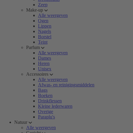
Zeep
Make-up
Alle weergeven
Ogen
Lippen
Nagels
Borstel
Teint
Parfum
Alle weergeven
Dames
Heren
Unisex
Accessoires
Alle weergeven
Afwas- en reinigingsmiddelen
Bags
Boeken
Drinkflessen
Kleine lederwaren
Overige
Paraplu's
Natuur
Alle weergeven
Gezicht