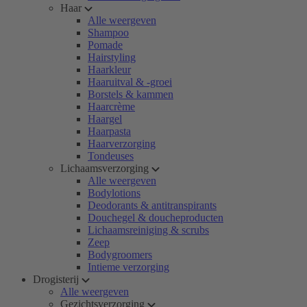
Haar
Alle weergeven
Shampoo
Pomade
Hairstyling
Haarkleur
Haaruitval & -groei
Borstels & kammen
Haarcrème
Haargel
Haarpasta
Haarverzorging
Tondeuses
Lichaamsverzorging
Alle weergeven
Bodylotions
Deodorants & antitranspirants
Douchegel & doucheproducten
Lichaamsreiniging & scrubs
Zeep
Bodygroomers
Intieme verzorging
Drogisterij
Alle weergeven
Gezichtsverzorging