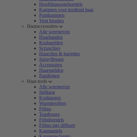
Hoofdmassageborstels
Kammen voor krullend haar
Puntkammen
Vent brushes
Haaraccessoires
Alle weergeven
Haarbanden
Krulspelden
Scrunchies
Haarclips & barrettes
Sprayflessen
Accessoires
Haarspelden
Papillotten
Haar-tools
Alle weergeven
Stijltang
Krultangen
Warmterollers
Föhns
Tondeuses
Föhnborstels
Föhns met diffuser
Kapmantels
Kappersscharen