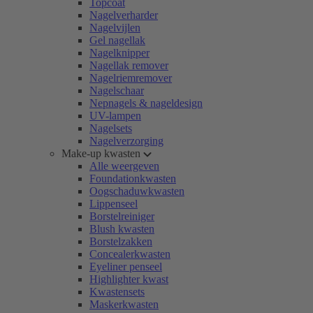
Topcoat
Nagelverharder
Nagelvijlen
Gel nagellak
Nagelknipper
Nagellak remover
Nagelriemremover
Nagelschaar
Nepnagels & nageldesign
UV-lampen
Nagelsets
Nagelverzorging
Make-up kwasten
Alle weergeven
Foundationkwasten
Oogschaduwkwasten
Lippenseel
Borstelreiniger
Blush kwasten
Borstelzakken
Concealerkwasten
Eyeliner penseel
Highlighter kwast
Kwastensets
Maskerkwasten