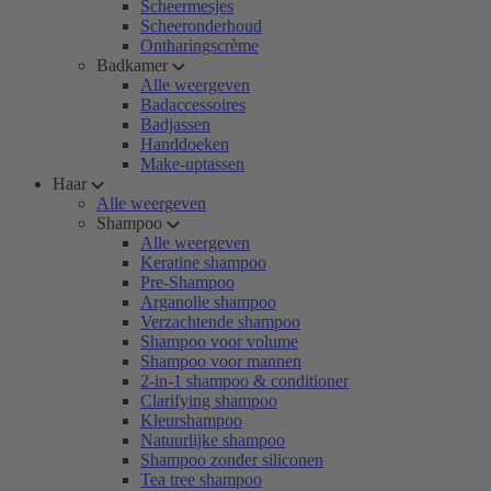
Scheermesjes
Scheeronderhoud
Ontharingscrème
Badkamer
Alle weergeven
Badaccessoires
Badjassen
Handdoeken
Make-uptassen
Haar
Alle weergeven
Shampoo
Alle weergeven
Keratine shampoo
Pre-Shampoo
Arganolie shampoo
Verzachtende shampoo
Shampoo voor volume
Shampoo voor mannen
2-in-1 shampoo & conditioner
Clarifying shampoo
Kleurshampoo
Natuurlijke shampoo
Shampoo zonder siliconen
Tea tree shampoo