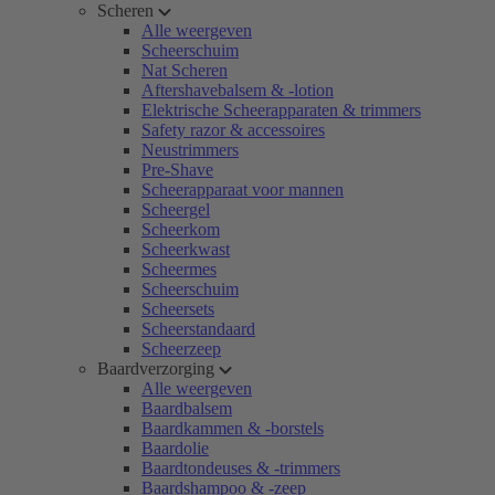
Scheren
Alle weergeven
Scheerschuim
Nat Scheren
Aftershavebalsem & -lotion
Elektrische Scheerapparaten & trimmers
Safety razor & accessoires
Neustrimmers
Pre-Shave
Scheerapparaat voor mannen
Scheergel
Scheerkom
Scheerkwast
Scheermes
Scheerschuim
Scheersets
Scheerstandaard
Scheerzeep
Baardverzorging
Alle weergeven
Baardbalsem
Baardkammen & -borstels
Baardolie
Baardtondeuses & -trimmers
Baardshampoo & -zeep