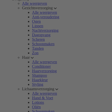
Alle weergeven
Gezichtsverzorging
Alle weergeven
Anti-veroudering
Ogen
Lippen
Nachtverzorging
Dagopvang
Scheren
Schoonmaken
Tanden
Zon
Haar
Alle weergeven
Conditioner
Haarverzorging
Shampoo
Haarkleur
Styling
Lichaamsverzorging
Alle weergeven
Hand & Voet
Lotions
Oliën
Schoonmaken