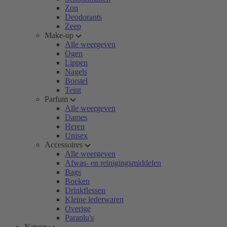
Zon
Deodorants
Zeep
Make-up
Alle weergeven
Ogen
Lippen
Nagels
Borstel
Teint
Parfum
Alle weergeven
Dames
Heren
Unisex
Accessoires
Alle weergeven
Afwas- en reinigingsmiddelen
Bags
Boeken
Drinkflessen
Kleine lederwaren
Overige
Paraplu's
Natuur