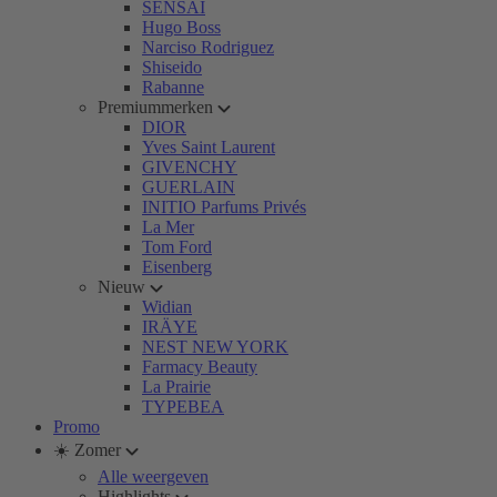
SENSAI
Hugo Boss
Narciso Rodriguez
Shiseido
Rabanne
Premiummerken
DIOR
Yves Saint Laurent
GIVENCHY
GUERLAIN
INITIO Parfums Privés
La Mer
Tom Ford
Eisenberg
Nieuw
Widian
IRÄYE
NEST NEW YORK
Farmacy Beauty
La Prairie
TYPEBEA
Promo
☀️ Zomer
Alle weergeven
Highlights