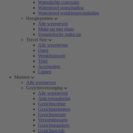
Waterdichte concealer
Waterproof oogschaduw
Waterproof wenkbrauwpotloden
Hoogtepunten
Alle weergeven
Make-up met glans
Veganistische make-up
Travel Size
Alle weergeven
Ogen
Wenkbrauwen
Teint
Accessoires
Lippen
Mannen
Alle weergeven
Gezichtsverzorging
Alle weergeven
Anti-veroudering
Gezichtscrème
Gezichtsreinigers
Gezichtsserum
Verzorgingssets
Gezichtsmaskers
Gezichtsscrub