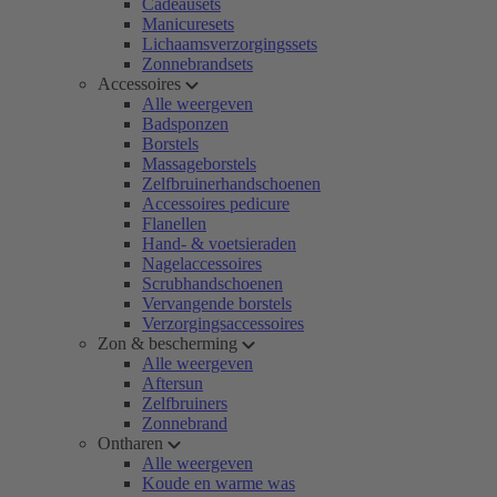
Cadeausets
Manicuresets
Lichaamsverzorgingssets
Zonnebrandsets
Accessoires
Alle weergeven
Badsponzen
Borstels
Massageborstels
Zelfbruinerhandschoenen
Accessoires pedicure
Flanellen
Hand- & voetsieraden
Nagelaccessoires
Scrubhandschoenen
Vervangende borstels
Verzorgingsaccessoires
Zon & bescherming
Alle weergeven
Aftersun
Zelfbruiners
Zonnebrand
Ontharen
Alle weergeven
Koude en warme was