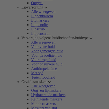
Ooggel
Lipverzorging
Alle weergeven
Lippenbalsem
Lipmaskers
Lippenolie
Lipscrub
Lippenserum
Verzorging volgens huidbehoeften/huidtype
Alle weergeven
Voor vette huid
Voor gemengde huid
Voor gevoelige huid
Voor droge huid
Voor onzuivere huid
Antirimpelcrème
Met spf
Tegen roodheid
Gezichtsmaskers
Alle weergeven
Oog- en lipmaskers
Hydraterende maskers
Reinigende maskers
Moddermaskers
Maskers van stof