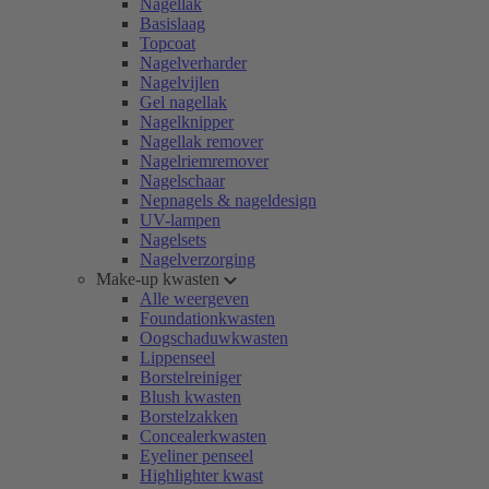
Nagellak
Basislaag
Topcoat
Nagelverharder
Nagelvijlen
Gel nagellak
Nagelknipper
Nagellak remover
Nagelriemremover
Nagelschaar
Nepnagels & nageldesign
UV-lampen
Nagelsets
Nagelverzorging
Make-up kwasten
Alle weergeven
Foundationkwasten
Oogschaduwkwasten
Lippenseel
Borstelreiniger
Blush kwasten
Borstelzakken
Concealerkwasten
Eyeliner penseel
Highlighter kwast