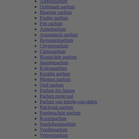
Amberparfum
Oriëntaals parfum
Bloemig parfum
Fruitig parfum
Fris parfum
Appelparfum
Aromatisch parfum
Bergamotparfum
Chypreparfum
Citrusparfum
Houtachtig parfum
Jasmijnparfum
Kokosparfum
Kruidig parfum
Muskus parfum
Oud parfum
Parfum fris linnen
Parfum molecuul
Parfum van lelietje-van-dalen
Patchouli parfum
Poederachtig parfum
Rozenparfum
Sandelhoutparfum
Vanilleparfum
Vetiverparfum