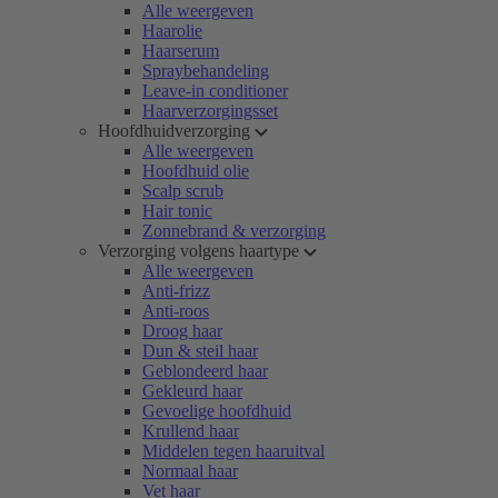
Alle weergeven
Haarolie
Haarserum
Spraybehandeling
Leave-in conditioner
Haarverzorgingsset
Hoofdhuidverzorging
Alle weergeven
Hoofdhuid olie
Scalp scrub
Hair tonic
Zonnebrand & verzorging
Verzorging volgens haartype
Alle weergeven
Anti-frizz
Anti-roos
Droog haar
Dun & steil haar
Geblondeerd haar
Gekleurd haar
Gevoelige hoofdhuid
Krullend haar
Middelen tegen haaruitval
Normaal haar
Vet haar