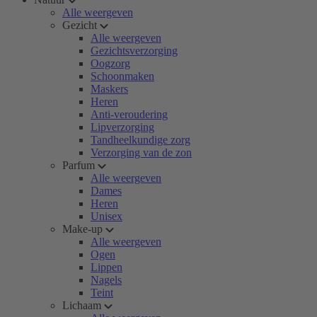
Alle weergeven
Gezicht
Alle weergeven
Gezichtsverzorging
Oogzorg
Schoonmaken
Maskers
Heren
Anti-veroudering
Lipverzorging
Tandheelkundige zorg
Verzorging van de zon
Parfum
Alle weergeven
Dames
Heren
Unisex
Make-up
Alle weergeven
Ogen
Lippen
Nagels
Teint
Lichaam