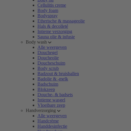
Cellulitis creme
Body foam
Bodyspray
Etherische & massageolie
Hals & decolleté
Intieme verzorging
Sauna olie & infusie
Body wash
Alle weergeven
Douchegel
Doucheolie
Doucheschuim
Body scrub
Badzout & bruisballen
Badolie & -melk
Badschuim
Blokzeep
Douche- & badsets
Intieme wasgel
Vloeibare zeep
Handverzorging
Alle weergeven
Handcrème
Handdesinfectie