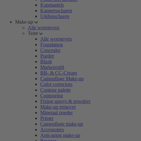
Kapmantels
Kappersscharen
Uitdunscharen
Make-up
Alle weergeven
Teint
Alle weergeven
Foundation
Concealer
Poeder
Blush
Markeerstift
BB- & CC-Cream
Camouflage Make-up
Color correctors
Contour palette
Contouring
Fixing sprays & powders
Make-up remover
Mineraal poeder
Primer
Camouflage make-up
Accessoires
Anti-aging make-up
Bronzer