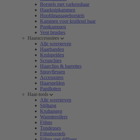
Borstels met varkenshaar
Haarknipkammen
Hoofdmassageborstels
Kammen voor krullend haar
Puntkammen
Vent brushes
Haaraccessoires
Alle weergeven
Haarbanden
Krulspelden
Scrunchies
Haarclips & barrettes
Sprayflessen
Accessoires
Haarspelden
Papillotten
Haar-tools
Alle weergeven
Stijltang
Krultangen
Warmterollers
Föhns
Tondeuses
Föhnborstels
Föhns met diffuser