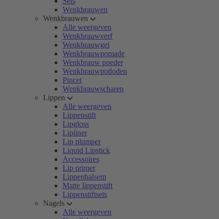
Sets
Wenkbrauwen
Wenkbrauwen
Alle weergeven
Wenkbrauwverf
Wenkbrauwgel
Wenkbrauwpomade
Wenkbrauw poeder
Wenkbrauwpotloden
Pincet
Wenkbrauwscharen
Lippen
Alle weergeven
Lippenstift
Lipgloss
Lipliner
Lip plumper
Liquid Lipstick
Accessoires
Lip primer
Lippenbalsem
Matte lippenstift
Lippenstiftsets
Nagels
Alle weergeven