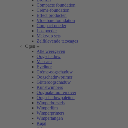
Compacte foundation
Crème-foundation
Effect producten
Vloeibare foundation
Compact poeder
Los poeder
Make-up sets
Zelfklevende tatoeages
Ogen
Alle weergeven
Oogschaduw
Mascara
Eyeliner
Crème-oogschaduw
Oogschaduwprimer
Glitteroogschaduw
Kunstwimpers
Oogmake-up remover
Oogschaduwpaletten
Wimperborstels
Wimperlijm
Wimperprimers
Wimpertangen
Kajal