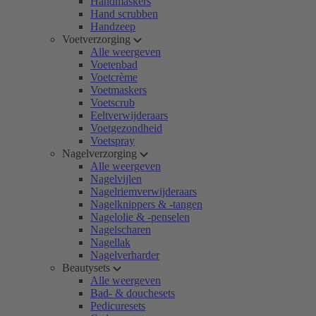
Handmaskers
Hand scrubben
Handzeep
Voetverzorging
Alle weergeven
Voetenbad
Voetcrème
Voetmaskers
Voetscrub
Eeltverwijderaars
Voetgezondheid
Voetspray
Nagelverzorging
Alle weergeven
Nagelvijlen
Nagelriemverwijderaars
Nagelknippers & -tangen
Nagelolie & -penselen
Nagelscharen
Nagellak
Nagelverharder
Beautysets
Alle weergeven
Bad- & douchesets
Pedicuresets