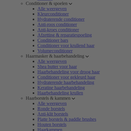
Conditioner & spoelen
Alle weergeven
Kleurconditioner
Hydraterende conditioner
Anti-roos conditioner
Anti-kroes conditioner
Afzetting & reparatiespoeling
Conditioner bars
Conditioner voor krullend haar
Volumeconditioner
Haarmasker & haarbehandeling
Alle weergeven
Shea butter voor haar
Haarbehandeling voor droog haar
Conditioner voor gekleurd haar
Hydraterende haarbehandeling
Keratine haarbehandeling
Haarbehandeling krullen
Haarborstels & kammen
Alle weergeven
Ronde borstels
Anti-klit borstels
Platte borstels & paddle brushes
Houten borstels
Haarkammen