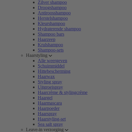
Zilver shampoo
Droogshampoo
Antiroosshampoo
Herstelshampoo
Kleurshampoo
Hydraterende shampoo
Shampoo bars
Haarzeep
Krulshampoo
Shampoo-sets
Haarstyling
Alle weergeven
Schuimmiddel
Hittebescherming
Haarwax
Styling spray
Uitgroeispray
Haarcrème & stylingcrème
Haargel
Haarmascara
Haarpoeder
Haarspray
Haarstyling-set
Sea salt spray
Leave-in verzorging