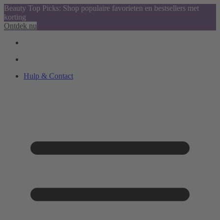
Beauty Top Picks: Shop populaire favorieten en bestsellers met
korting
Ontdek nu
Hulp & Contact