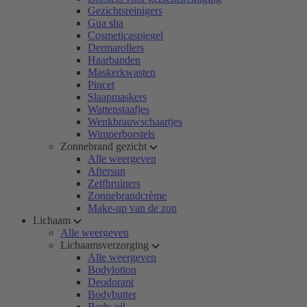
Gezichtsreinigers
Gua sha
Cosmeticaspiegel
Dermarollers
Haarbanden
Maskerkwasten
Pincet
Slaapmaskers
Wattenstaafjes
Wenkbrauwschaartjes
Wimperborstels
Zonnebrand gezicht
Alle weergeven
Aftersun
Zelfbruiners
Zonnebrandcrème
Make-up van de zon
Lichaam
Alle weergeven
Lichaamsverzorging
Alle weergeven
Bodylotion
Deodorant
Bodybutter
Body oil