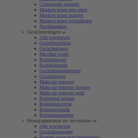
Glimmende maskers
Maskers tegen mee-eters
Maskers tegen puistjes
Maskers tegen veroudering
Nachtmaskers
Gezichtsreinigers
Alle weergeven
Gezichtspeeling
Gezichtstoners
Micellair water
Reinigingsgel
Reinigingsolie
Gezichtreinigingssets
Gezichtszeep
Make-up remover
Make-up remover doekjes
Make-up remover pads
Reinigend schuim
Reinigingscrème
Reinigingsmelk
Reinigingspoeder
Beautyapparatuur en -accessoires
Alle weergeven
Gezichtsmassage
Borstels voor gezichtsreiniging