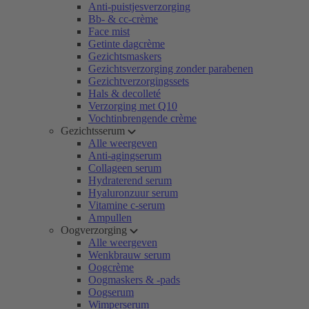
Anti-puistjesverzorging
Bb- & cc-crème
Face mist
Getinte dagcrème
Gezichtsmaskers
Gezichtsverzorging zonder parabenen
Gezichtverzorgingssets
Hals & decolleté
Verzorging met Q10
Vochtinbrengende crème
Gezichtsserum
Alle weergeven
Anti-agingserum
Collageen serum
Hydraterend serum
Hyaluronzuur serum
Vitamine c-serum
Ampullen
Oogverzorging
Alle weergeven
Wenkbrauw serum
Oogcrème
Oogmaskers & -pads
Oogserum
Wimperserum