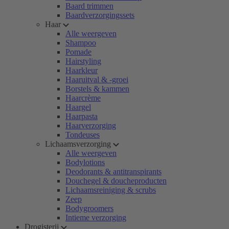
Baard trimmen
Baardverzorgingssets
Haar
Alle weergeven
Shampoo
Pomade
Hairstyling
Haarkleur
Haaruitval & -groei
Borstels & kammen
Haarcrème
Haargel
Haarpasta
Haarverzorging
Tondeuses
Lichaamsverzorging
Alle weergeven
Bodylotions
Deodorants & antitranspirants
Douchegel & doucheproducten
Lichaamsreiniging & scrubs
Zeep
Bodygroomers
Intieme verzorging
Drogisterij