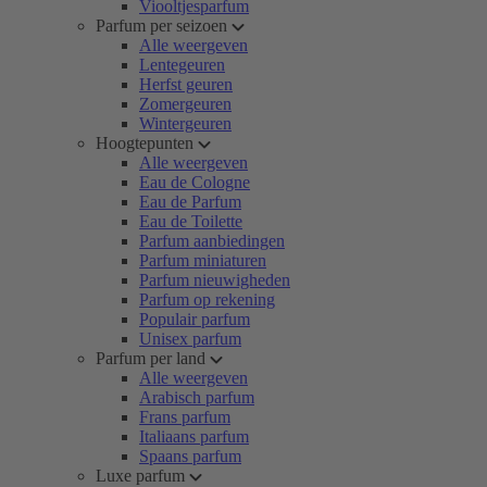
Viooltjesparfum
Parfum per seizoen
Alle weergeven
Lentegeuren
Herfst geuren
Zomergeuren
Wintergeuren
Hoogtepunten
Alle weergeven
Eau de Cologne
Eau de Parfum
Eau de Toilette
Parfum aanbiedingen
Parfum miniaturen
Parfum nieuwigheden
Parfum op rekening
Populair parfum
Unisex parfum
Parfum per land
Alle weergeven
Arabisch parfum
Frans parfum
Italiaans parfum
Spaans parfum
Luxe parfum