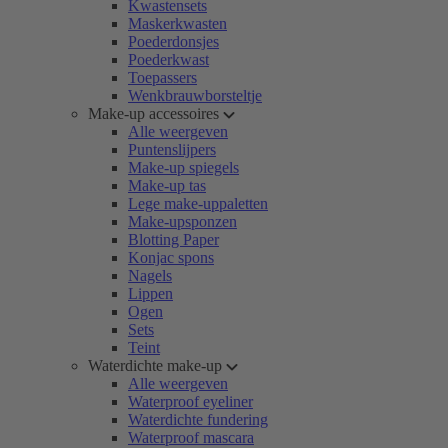
Kwastensets
Maskerkwasten
Poederdonsjes
Poederkwast
Toepassers
Wenkbrauwborsteltje
Make-up accessoires
Alle weergeven
Puntenslijpers
Make-up spiegels
Make-up tas
Lege make-uppaletten
Make-upsponzen
Blotting Paper
Konjac spons
Nagels
Lippen
Ogen
Sets
Teint
Waterdichte make-up
Alle weergeven
Waterproof eyeliner
Waterdichte fundering
Waterproof mascara