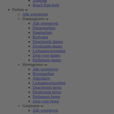
Nagellak
Beach Hair-look
Parfum
Alle weergeven
Damesgeuren
Alle weergeven
Damesparfum
Haarparfum
Bodymist
Douchegels dames
Deodorants dames
Lichaamsverzorging
Zeep voor dames
Parfumsets dames
Herengeuren
Alle weergeven
Herenparfum
Aftershave
Lichaamsverzorging
Douchegels heren
Deodorants heren
Parfumsets heren
Zeep voor heren
Geurnoten
Alle weergeven