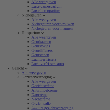
Alle weergeven
Luxe damesparfum
Luxe herenparfum
Nichegeuren
Alle weergeven
Nichegeuren voor vrouwen
Nichegeuren voor mannen
Huisparfum
Alle weergeven
Geurkaarsen
Geurstokjes
Geurdiffusers
Geurstenen
Luchtverfrissers
Luchtverfrissers auto
Gezicht
Alle weergeven
Gezichtsverzorging
Alle weergeven
Gezichtscrème
Antirimpelcrème
Dagcrème
Nachtcrème
Gezichtsolie
24-uurs gezichtsverzorging