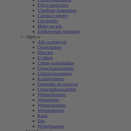
Effect producten
Vloeibare foundation
Compact poeder
Los poeder
Make-up sets
Zelfklevende tatoeages
Ogen
Alle weergeven
Oogschaduw
Mascara
Eyeliner
Crème-oogschaduw
Oogschaduwprimer
Glitteroogschaduw
Kunstwimpers
Oogmake-up remover
Oogschaduwpaletten
Wimperborstels
Wimperlijm
Wimperprimers
Wimpertangen
Kajal
Sets
Wenkbrauwen