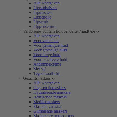
Alle weergeven
Lippenbalsem
Lipmaskers
Lippenolie
Lipscrub
Lippenserum
Verzorging volgens huidbehoeften/huidtype
Alle weergeven
Voor vette huid
Voor gemengde huid
Voor gevoelige huid
Voor droge huid
Voor onzuivere huid
Antirimpelcrème
Met spf
Tegen roodheid
Gezichtsmaskers
Alle weergeven
Oog- en lipmaskers
Hydraterende maskers
Reinigende maskers
Moddermaskers
Maskers van stof
Glimmende maskers
Maskers tegen mee-eters