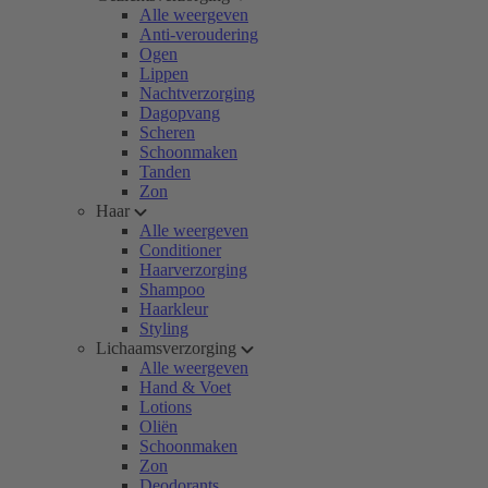
Alle weergeven
Anti-veroudering
Ogen
Lippen
Nachtverzorging
Dagopvang
Scheren
Schoonmaken
Tanden
Zon
Haar
Alle weergeven
Conditioner
Haarverzorging
Shampoo
Haarkleur
Styling
Lichaamsverzorging
Alle weergeven
Hand & Voet
Lotions
Oliën
Schoonmaken
Zon
Deodorants