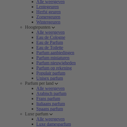
Alle weergeven
Lentegeuren
Herfst geuren
Zomergeuren
Wintergeuren
Hoogtepunten
Alle weergeven
Eau de Cologne
Eau de Parfum
Eau de Toilette
Parfum aanbiedingen
Parfum miniaturen
Parfum nieuwigheden
Parfum op rekening
Populair parfum
Unisex parfum
Parfum per land
Alle weergeven
Arabisch parfum
Frans parfum
Italiaans parfum
Spaans parfum
Luxe parfum
Alle weergeven
Luxe damesparfum