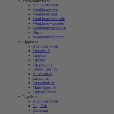
Wenkbrauwen
Alle weergeven
Wenkbrauwverf
Wenkbrauwgel
Wenkbrauwpomade
Wenkbrauw poeder
Wenkbrauwpotloden
Pincet
Wenkbrauwscharen
Lippen
Alle weergeven
Lippenstift
Lipgloss
Lipliner
Lip plumper
Liquid Lipstick
Accessoires
Lip primer
Lippenbalsem
Matte lippenstift
Lippenstiftsets
Nagels
Alle weergeven
Nagellak
Basislaag