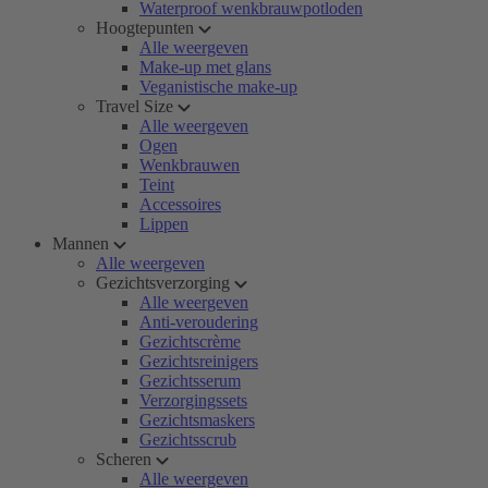
Waterproof wenkbrauwpotloden
Hoogtepunten
Alle weergeven
Make-up met glans
Veganistische make-up
Travel Size
Alle weergeven
Ogen
Wenkbrauwen
Teint
Accessoires
Lippen
Mannen
Alle weergeven
Gezichtsverzorging
Alle weergeven
Anti-veroudering
Gezichtscrème
Gezichtsreinigers
Gezichtsserum
Verzorgingssets
Gezichtsmaskers
Gezichtsscrub
Scheren
Alle weergeven