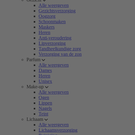
Alle weergeven
Gezichtsverzorging
Oogzorg
Schoonmaken
Maskers
Heren
Anti-veroudering
Lipverzorging
Tandheelkundige zorg
Verzorging van de zon
Parfum
Alle weergeven
Dames
Heren
Unisex
Make-up
Alle weergeven
Ogen
Lippen
Nagels
Teint
Lichaam
Alle weergeven
Lichaamsverzorging