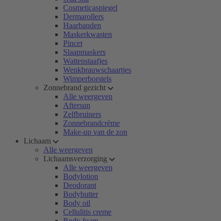
Cosmeticaspiegel
Dermarollers
Haarbanden
Maskerkwasten
Pincet
Slaapmaskers
Wattenstaafjes
Wenkbrauwschaartjes
Wimperborstels
Zonnebrand gezicht
Alle weergeven
Aftersun
Zelfbruiners
Zonnebrandcrème
Make-up van de zon
Lichaam
Alle weergeven
Lichaamsverzorging
Alle weergeven
Bodylotion
Deodorant
Bodybutter
Body oil
Cellulitis creme
Body foam