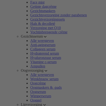
Face mist
Getinte dagcrème
Gezichtsmaskers
Gezichtsverzorging zonder parabenen
Gezichtverzorgingssets
Hals & decolleté
Verzorging met Q10
Vochtinbrengende crème
Gezichtsserum
Alle weergeven
Anti-agingserum
Collageen serum
Hydraterend serum
Hyaluronzuur serum
Vitamine c-serum
Ampullen
Oogverzorging
Alle weergeven
Wenkbrauw serum
Oogcrème
Oogmaskers & -pads
Oogserum
Wimperserum
Ooggel
Lipverzorging