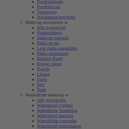
Poederdonsjes
Poederkwast
Toepassers
Wenkbrauwborsteltje
Make-up accessoires
Alle weergeven
Puntenslijpers
Make-up spiegels
Make-up tas
Lege make-uppaletten
Make-upsponzen
Blotting Paper
Konjac spons
Nagels
Lippen
Ogen
Sets
Teint
Waterdichte make-up
Alle weergeven
Waterproof eyeliner
Waterdichte fundering
Waterproof mascara
Waterdichte concealer
Waterproof oogschaduw