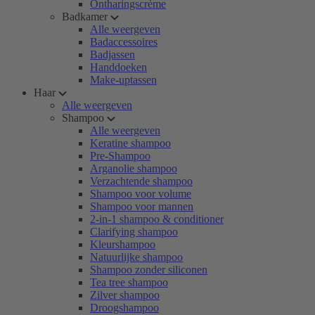
Ontharingscrème
Badkamer
Alle weergeven
Badaccessoires
Badjassen
Handdoeken
Make-uptassen
Haar
Alle weergeven
Shampoo
Alle weergeven
Keratine shampoo
Pre-Shampoo
Arganolie shampoo
Verzachtende shampoo
Shampoo voor volume
Shampoo voor mannen
2-in-1 shampoo & conditioner
Clarifying shampoo
Kleurshampoo
Natuurlijke shampoo
Shampoo zonder siliconen
Tea tree shampoo
Zilver shampoo
Droogshampoo