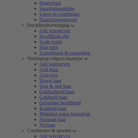
Haarserum
Spraybehandeling
Leave-in conditioner
Haarverzorgingsset
Hoofdhuidverzorging
Alle weergeven
Hoofdhuid olie
Scalp scrub
Hair tonic
Zonnebrand & verzorging
Verzorging volgens haartype
Alle weergeven
Anti-frizz
Anti-roos
Droog haar
Dun & steil haar
Geblondeerd haar
Gekleurd haar
Gevoelige hoofdhuid
Krullend haar
Middelen tegen haaruitval
Normaal haar
Vet haar
Conditioner & spoelen
Alle weergeven