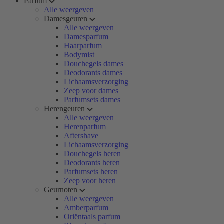
Parfum
Alle weergeven
Damesgeuren
Alle weergeven
Damesparfum
Haarparfum
Bodymist
Douchegels dames
Deodorants dames
Lichaamsverzorging
Zeep voor dames
Parfumsets dames
Herengeuren
Alle weergeven
Herenparfum
Aftershave
Lichaamsverzorging
Douchegels heren
Deodorants heren
Parfumsets heren
Zeep voor heren
Geurnoten
Alle weergeven
Amberparfum
Oriëntaals parfum