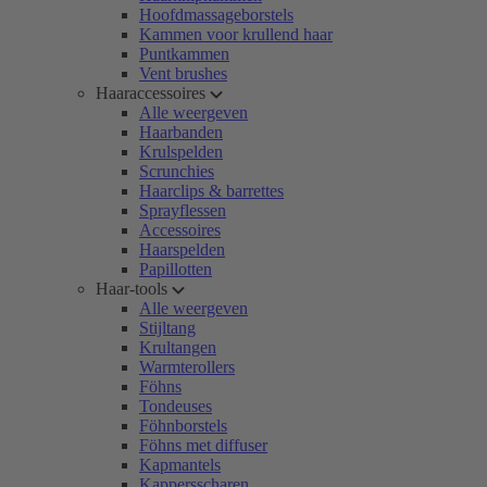
Hoofdmassageborstels
Kammen voor krullend haar
Puntkammen
Vent brushes
Haaraccessoires
Alle weergeven
Haarbanden
Krulspelden
Scrunchies
Haarclips & barrettes
Sprayflessen
Accessoires
Haarspelden
Papillotten
Haar-tools
Alle weergeven
Stijltang
Krultangen
Warmterollers
Föhns
Tondeuses
Föhnborstels
Föhns met diffuser
Kapmantels
Kappersscharen