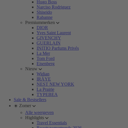
Hugo Boss
Narciso Rodriguez
Shiseido
Rabanne
Premiummerken
DIOR
Yves Saint Laurent
GIVENCHY
GUERLAIN
INITIO Parfums Privés
La Mer
Tom Ford
Eisenberg
Nieuw
Widian
IRÄYE
NEST NEW YORK
La Prairie
TYPEBEA
Sale & Bestsellers
☀️ Zomer
Alle weergeven
Highlights
Travel Essentials
Beautyzomertrends 2026