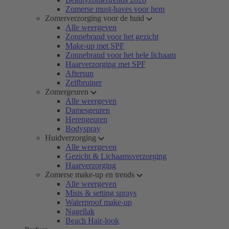
Zomerse must-haves voor hem
Zomerverzorging voor de huid
Alle weergeven
Zonnebrand voor het gezicht
Make-up met SPF
Zonnebrand voor het hele lichaam
Haarverzorging met SPF
Aftersun
Zelfbruiner
Zomergeuren
Alle weergeven
Damesgeuren
Herengeuren
Bodyspray
Huidverzorging
Alle weergeven
Gezicht & Lichaamsverzorging
Haarverzorging
Zomerse make-up en trends
Alle weergeven
Mists & setting sprays
Waterproof make-up
Nagellak
Beach Hair-look