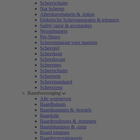
Scheerschuim
Nat Scheren
Aftershavebalsem & -lotion
Elektrische Scheerapparaten & trimmers
Safety razor & accessoires
Neustrimmers
Pre-Shave
Scheerapparaat voor mannen
Scheergel
Scheerkom
Scheerkwast
Scheermes
Scheerschuim
Scheersets
Scheerstandaard
Scheerzeep
Baardverzorging
Alle weergeven
Baardbalsem
Baardkammen & -borstels
Baardolie
Baardtondeuses & -trimmers
Baardshampoo & -zeep
Baard trimmen
Baardverzorgingssets