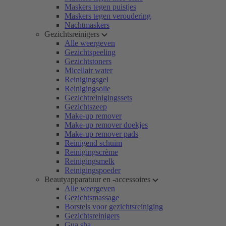
Maskers tegen puistjes
Maskers tegen veroudering
Nachtmaskers
Gezichtsreinigers
Alle weergeven
Gezichtspeeling
Gezichtstoners
Micellair water
Reinigingsgel
Reinigingsolie
Gezichtreinigingssets
Gezichtszeep
Make-up remover
Make-up remover doekjes
Make-up remover pads
Reinigend schuim
Reinigingscrème
Reinigingsmelk
Reinigingspoeder
Beautyapparatuur en -accessoires
Alle weergeven
Gezichtsmassage
Borstels voor gezichtsreiniging
Gezichtsreinigers
Gua sha