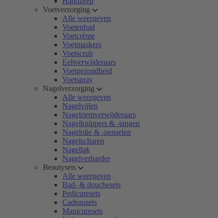
Handzeep
Voetverzorging
Alle weergeven
Voetenbad
Voetcrème
Voetmaskers
Voetscrub
Eeltverwijderaars
Voetgezondheid
Voetspray
Nagelverzorging
Alle weergeven
Nagelvijlen
Nagelriemverwijderaars
Nagelknippers & -tangen
Nagelolie & -penselen
Nagelscharen
Nagellak
Nagelverharder
Beautysets
Alle weergeven
Bad- & douchesets
Pedicuresets
Cadeausets
Manicuresets