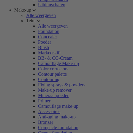
Uitdunscharen
Make-up
Alle weergeven
Teint
Alle weergeven
Foundation
Concealer
Poeder
Blush
Markeerstift
BB- & CC-Cream
Camouflage Make-up
Color correctors
Contour palette
Contouring
Fixing sprays & powders
Make-up remover
Mineraal poeder
Primer
Camouflage make-up
Accessoires
Anti-aging make-up
Bronzer
Compacte foundation
Crème-foundation