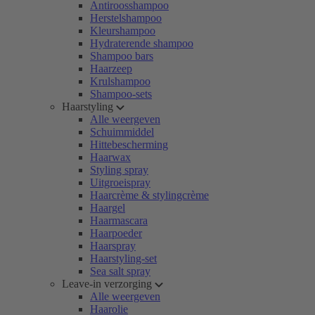
Antiroosshampoo
Herstelshampoo
Kleurshampoo
Hydraterende shampoo
Shampoo bars
Haarzeep
Krulshampoo
Shampoo-sets
Haarstyling
Alle weergeven
Schuimmiddel
Hittebescherming
Haarwax
Styling spray
Uitgroeispray
Haarcrème & stylingcrème
Haargel
Haarmascara
Haarpoeder
Haarspray
Haarstyling-set
Sea salt spray
Leave-in verzorging
Alle weergeven
Haarolie