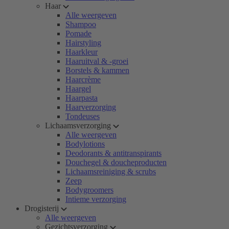
Haar
Alle weergeven
Shampoo
Pomade
Hairstyling
Haarkleur
Haaruitval & -groei
Borstels & kammen
Haarcrème
Haargel
Haarpasta
Haarverzorging
Tondeuses
Lichaamsverzorging
Alle weergeven
Bodylotions
Deodorants & antitranspirants
Douchegel & doucheproducten
Lichaamsreiniging & scrubs
Zeep
Bodygroomers
Intieme verzorging
Drogisterij
Alle weergeven
Gezichtsverzorging