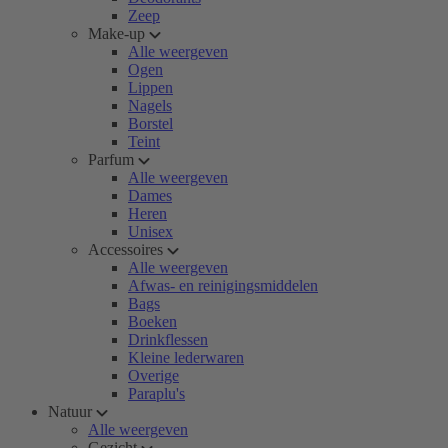
Zeep
Make-up
Alle weergeven
Ogen
Lippen
Nagels
Borstel
Teint
Parfum
Alle weergeven
Dames
Heren
Unisex
Accessoires
Alle weergeven
Afwas- en reinigingsmiddelen
Bags
Boeken
Drinkflessen
Kleine lederwaren
Overige
Paraplu's
Natuur
Alle weergeven
Gezicht