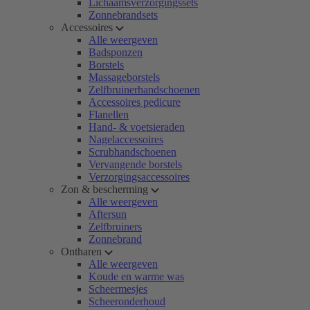
Lichaamsverzorgingssets
Zonnebrandsets
Accessoires
Alle weergeven
Badsponzen
Borstels
Massageborstels
Zelfbruinerhandschoenen
Accessoires pedicure
Flanellen
Hand- & voetsieraden
Nagelaccessoires
Scrubhandschoenen
Vervangende borstels
Verzorgingsaccessoires
Zon & bescherming
Alle weergeven
Aftersun
Zelfbruiners
Zonnebrand
Ontharen
Alle weergeven
Koude en warme was
Scheermesjes
Scheeronderhoud