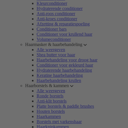
Kleurconditioner
Hydraterende conditioner
Anti-roos conditioner
Anti-kroes conditioner
Afzetting & reparatiespoeling
Conditioner bars
Conditioner voor krullend haar
Volumeconditioner
Haarmasker & haarbehandeling
Alle weergeven
Shea butter voor haar
Haarbehandeling voor droog haar
Conditioner voor gekleurd haar
Hydraterende haarbehandeling
Keratine haarbehandeling
Haarbehandeling krullen
Haarborstels & kammen
Alle weergeven
Ronde borstels
Anti-klit borstels
Platte borstels & paddle brushes
Houten borstels
Haarkammen
Borstels met varkenshaar
Haarknipkammen