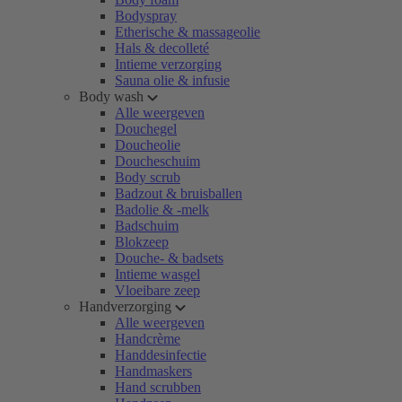
Bodyspray
Etherische & massageolie
Hals & decolleté
Intieme verzorging
Sauna olie & infusie
Body wash
Alle weergeven
Douchegel
Doucheolie
Doucheschuim
Body scrub
Badzout & bruisballen
Badolie & -melk
Badschuim
Blokzeep
Douche- & badsets
Intieme wasgel
Vloeibare zeep
Handverzorging
Alle weergeven
Handcrème
Handdesinfectie
Handmaskers
Hand scrubben