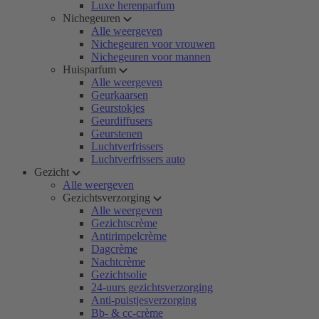
Luxe herenparfum
Nichegeuren
Alle weergeven
Nichegeuren voor vrouwen
Nichegeuren voor mannen
Huisparfum
Alle weergeven
Geurkaarsen
Geurstokjes
Geurdiffusers
Geurstenen
Luchtverfrissers
Luchtverfrissers auto
Gezicht
Alle weergeven
Gezichtsverzorging
Alle weergeven
Gezichtscrème
Antirimpelcrème
Dagcrème
Nachtcrème
Gezichtsolie
24-uurs gezichtsverzorging
Anti-puistjesverzorging
Bb- & cc-crème