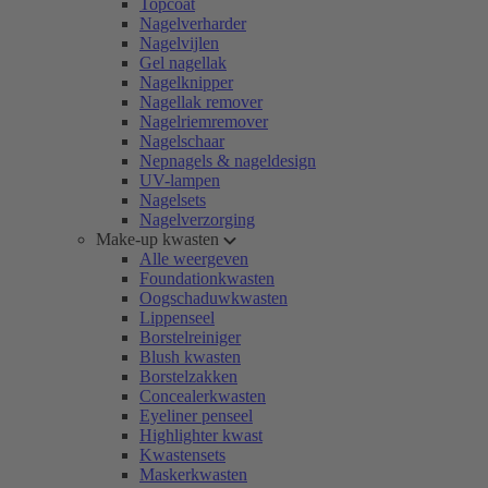
Topcoat
Nagelverharder
Nagelvijlen
Gel nagellak
Nagelknipper
Nagellak remover
Nagelriemremover
Nagelschaar
Nepnagels & nageldesign
UV-lampen
Nagelsets
Nagelverzorging
Make-up kwasten
Alle weergeven
Foundationkwasten
Oogschaduwkwasten
Lippenseel
Borstelreiniger
Blush kwasten
Borstelzakken
Concealerkwasten
Eyeliner penseel
Highlighter kwast
Kwastensets
Maskerkwasten