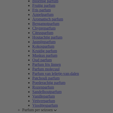
Bloemig parfum
Fruitig parfum
Fris parfum
Appelparfum
Aromatisch parfum
Bergamotparfum
Chypreparfum
Citrusparfum
Houtachtig parfum
Jasmijnparfum
Kokosparfum
Kruidig parfum
Muskus parfum
Oud parfum
Parfum fris linnen
Parfum molecuul
Parfum van lelietje-van-dalen
Patchouli parfum
Poederachtig parfum
Rozenparfum
Sandelhoutparfum
Vanilleparfum
Vetiverparfum
Viooltjesparfum
Parfum per seizoen