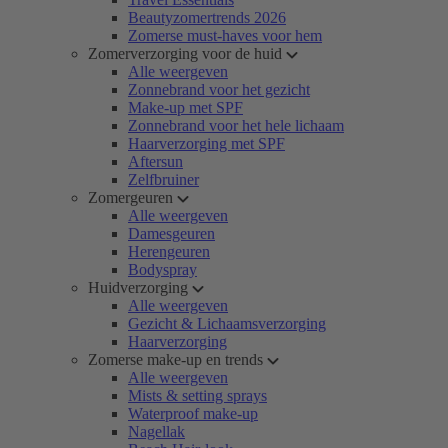
Beautyzomertrends 2026
Zomerse must-haves voor hem
Zomerverzorging voor de huid
Alle weergeven
Zonnebrand voor het gezicht
Make-up met SPF
Zonnebrand voor het hele lichaam
Haarverzorging met SPF
Aftersun
Zelfbruiner
Zomergeuren
Alle weergeven
Damesgeuren
Herengeuren
Bodyspray
Huidverzorging
Alle weergeven
Gezicht & Lichaamsverzorging
Haarverzorging
Zomerse make-up en trends
Alle weergeven
Mists & setting sprays
Waterproof make-up
Nagellak