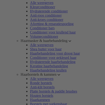
Alle weergeven
Kleurconditioner
Hydraterende conditioner
Anti-roos conditioner
Anti-kroes conditioner
Afzetting & reparatiespoeling
Conditioner bars
Conditioner voor krullend haar
Volumeconditioner
Haarmasker & haarbehandeling
Alle weergeven
Shea butter voor haar
Haarbehandeling voor droog haar
Conditioner voor gekleurd haar
Hydraterende haarbehandeling
Keratine haarbehandeling
Haarbehandeling krullen
Haarborstels & kammen
Alle weergeven
Ronde borstels
Anti-klit borstels
Platte borstels & paddle brushes
Houten borstels
Haarkammen
Borstels met varkenshaar