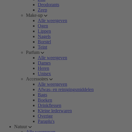
Deodorants
Zeep
Make-up
Alle weergeven
Ogen
Lippen
Nagels
Borstel
Teint
Parfum
Alle weergeven
Dames
Heren
Unisex
Accessoires
Alle weergeven
Afwas- en reinigingsmiddelen
Bags
Boeken
Drinkflessen
Kleine lederwaren
Overige
Paraplu's
Natuur
Alle weergeven