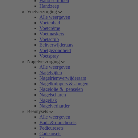
Hand scrubben
Handzeep
Voetverzorging
Alle weergeven
Voetenbad
Voetcrème
Voetmaskers
Voetscrub
Eeltverwijderaars
Voetgezondheid
Voetspray
Nagelverzorging
Alle weergeven
Nagelvijlen
Nagelriemverwijderaars
Nagelknippers & -tangen
Nagelolie & -penselen
Nagelscharen
Nagellak
Nagelverharder
Beautysets
Alle weergeven
Bad- & douchesets
Pedicuresets
Cadeausets