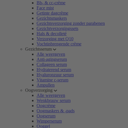
Bb- & cc-crème
Face mist
Getinte dagcrème
Gezichtsmaskers
Gezichtsverzorging zonder parabenen
Gezichtverzorgingssets
Hals & decolleté
Verzorging met Q10
Vochtinbrengende crème
Gezichtsserum
Alle weergeven
Anti-agingserum
Collageen serum
Hydraterend serum
Hyaluronzuur serum
Vitamine c-serum
Ampullen
Oogverzorging
Alle weergeven
Wenkbrauw serum
Oogcrème
Oogmaskers & -pads
Oogserum
Wimperserum
Ooggel