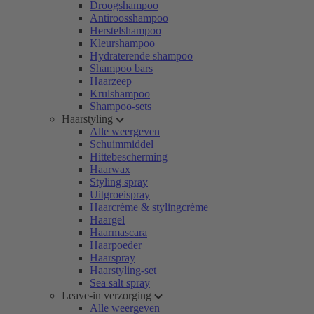
Droogshampoo
Antiroosshampoo
Herstelshampoo
Kleurshampoo
Hydraterende shampoo
Shampoo bars
Haarzeep
Krulshampoo
Shampoo-sets
Haarstyling
Alle weergeven
Schuimmiddel
Hittebescherming
Haarwax
Styling spray
Uitgroeispray
Haarcrème & stylingcrème
Haargel
Haarmascara
Haarpoeder
Haarspray
Haarstyling-set
Sea salt spray
Leave-in verzorging
Alle weergeven