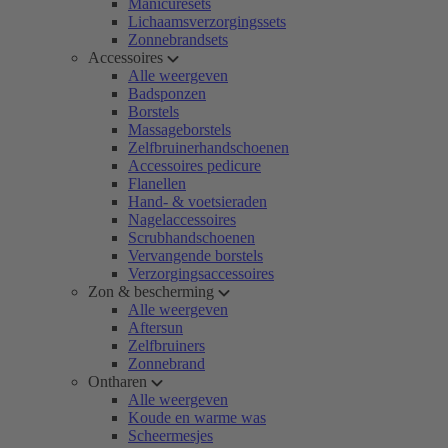
Manicuresets
Lichaamsverzorgingssets
Zonnebrandsets
Accessoires
Alle weergeven
Badsponzen
Borstels
Massageborstels
Zelfbruinerhandschoenen
Accessoires pedicure
Flanellen
Hand- & voetsieraden
Nagelaccessoires
Scrubhandschoenen
Vervangende borstels
Verzorgingsaccessoires
Zon & bescherming
Alle weergeven
Aftersun
Zelfbruiners
Zonnebrand
Ontharen
Alle weergeven
Koude en warme was
Scheermesjes