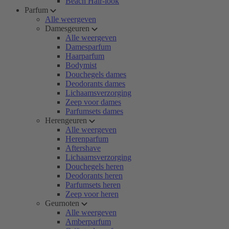
Beach Hair-look
Parfum
Alle weergeven
Damesgeuren
Alle weergeven
Damesparfum
Haarparfum
Bodymist
Douchegels dames
Deodorants dames
Lichaamsverzorging
Zeep voor dames
Parfumsets dames
Herengeuren
Alle weergeven
Herenparfum
Aftershave
Lichaamsverzorging
Douchegels heren
Deodorants heren
Parfumsets heren
Zeep voor heren
Geurnoten
Alle weergeven
Amberparfum