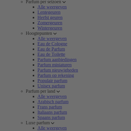
Parfum per seizoen
Alle weergeven
Lentegeuren
Herfst geuren
Zomergeuren
Wintergeuren
Hoogtepunten
Alle weergeven
Eau de Cologne
Eau de Parfum
Eau de Toilette
Parfum aanbiedingen
Parfum miniaturen
Parfum nieuwigheden
Parfum op rekening
Populair parfum
Unisex parfum
Parfum per land
Alle weergeven
Arabisch parfum
Frans parfum
Italiaans parfum
Spaans parfum
Luxe parfum
Alle weergeven