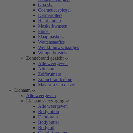
Gua sha
Cosmeticaspiegel
Dermarollers
Haarbanden
Maskerkwasten
Pincet
Slaapmaskers
Wattenstaafjes
Wenkbrauwschaartjes
Wimperborstels
Zonnebrand gezicht
Alle weergeven
Aftersun
Zelfbruiners
Zonnebrandcrème
Make-up van de zon
Lichaam
Alle weergeven
Lichaamsverzorging
Alle weergeven
Bodylotion
Deodorant
Bodybutter
Body oil
Cellulitis creme