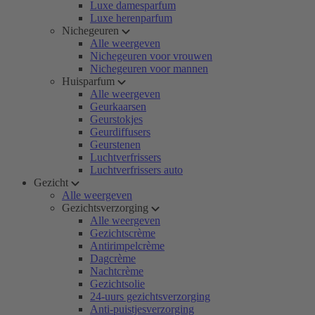
Luxe damesparfum
Luxe herenparfum
Nichegeuren
Alle weergeven
Nichegeuren voor vrouwen
Nichegeuren voor mannen
Huisparfum
Alle weergeven
Geurkaarsen
Geurstokjes
Geurdiffusers
Geurstenen
Luchtverfrissers
Luchtverfrissers auto
Gezicht
Alle weergeven
Gezichtsverzorging
Alle weergeven
Gezichtscrème
Antirimpelcrème
Dagcrème
Nachtcrème
Gezichtsolie
24-uurs gezichtsverzorging
Anti-puistjesverzorging