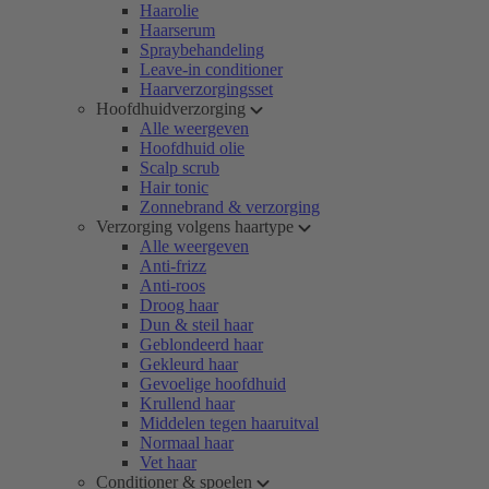
Haarolie
Haarserum
Spraybehandeling
Leave-in conditioner
Haarverzorgingsset
Hoofdhuidverzorging
Alle weergeven
Hoofdhuid olie
Scalp scrub
Hair tonic
Zonnebrand & verzorging
Verzorging volgens haartype
Alle weergeven
Anti-frizz
Anti-roos
Droog haar
Dun & steil haar
Geblondeerd haar
Gekleurd haar
Gevoelige hoofdhuid
Krullend haar
Middelen tegen haaruitval
Normaal haar
Vet haar
Conditioner & spoelen