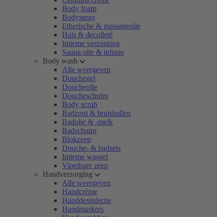
Body foam
Bodyspray
Etherische & massageolie
Hals & decolleté
Intieme verzorging
Sauna olie & infusie
Body wash
Alle weergeven
Douchegel
Doucheolie
Doucheschuim
Body scrub
Badzout & bruisballen
Badolie & -melk
Badschuim
Blokzeep
Douche- & badsets
Intieme wasgel
Vloeibare zeep
Handverzorging
Alle weergeven
Handcrème
Handdesinfectie
Handmaskers