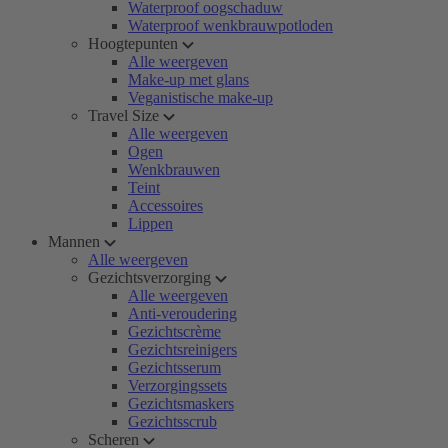
Waterproof oogschaduw
Waterproof wenkbrauwpotloden
Hoogtepunten
Alle weergeven
Make-up met glans
Veganistische make-up
Travel Size
Alle weergeven
Ogen
Wenkbrauwen
Teint
Accessoires
Lippen
Mannen
Alle weergeven
Gezichtsverzorging
Alle weergeven
Anti-veroudering
Gezichtscrème
Gezichtsreinigers
Gezichtsserum
Verzorgingssets
Gezichtsmaskers
Gezichtsscrub
Scheren