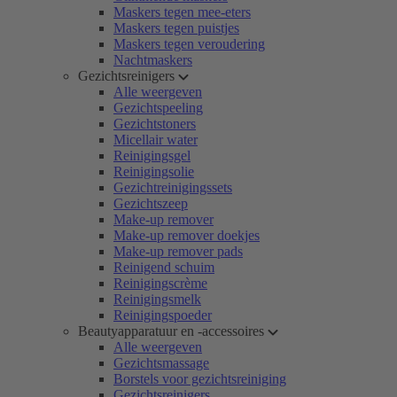
Maskers tegen mee-eters
Maskers tegen puistjes
Maskers tegen veroudering
Nachtmaskers
Gezichtsreinigers
Alle weergeven
Gezichtspeeling
Gezichtstoners
Micellair water
Reinigingsgel
Reinigingsolie
Gezichtreinigingssets
Gezichtszeep
Make-up remover
Make-up remover doekjes
Make-up remover pads
Reinigend schuim
Reinigingscrème
Reinigingsmelk
Reinigingspoeder
Beautyapparatuur en -accessoires
Alle weergeven
Gezichtsmassage
Borstels voor gezichtsreiniging
Gezichtsreinigers