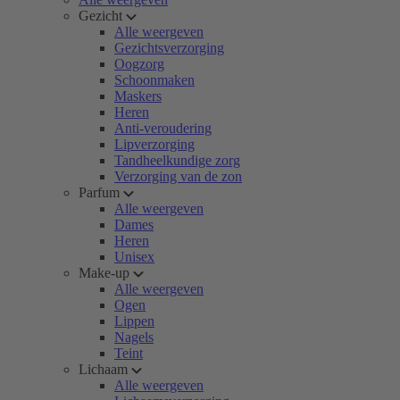
Gezicht
Alle weergeven
Gezichtsverzorging
Oogzorg
Schoonmaken
Maskers
Heren
Anti-veroudering
Lipverzorging
Tandheelkundige zorg
Verzorging van de zon
Parfum
Alle weergeven
Dames
Heren
Unisex
Make-up
Alle weergeven
Ogen
Lippen
Nagels
Teint
Lichaam
Alle weergeven