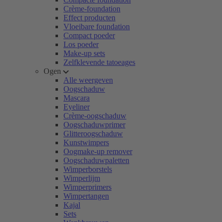
Crème-foundation
Effect producten
Vloeibare foundation
Compact poeder
Los poeder
Make-up sets
Zelfklevende tatoeages
Ogen
Alle weergeven
Oogschaduw
Mascara
Eyeliner
Crème-oogschaduw
Oogschaduwprimer
Glitteroogschaduw
Kunstwimpers
Oogmake-up remover
Oogschaduwpaletten
Wimperborstels
Wimperlijm
Wimperprimers
Wimpertangen
Kajal
Sets