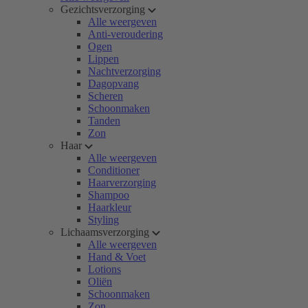
Gezichtsverzorging
Alle weergeven
Anti-veroudering
Ogen
Lippen
Nachtverzorging
Dagopvang
Scheren
Schoonmaken
Tanden
Zon
Haar
Alle weergeven
Conditioner
Haarverzorging
Shampoo
Haarkleur
Styling
Lichaamsverzorging
Alle weergeven
Hand & Voet
Lotions
Oliën
Schoonmaken
Zon