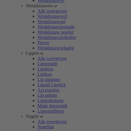
Wenkbrauwen
Wenkbrauwen
Alle weergeven
Wenkbrauwverf
Wenkbrauwgel
Wenkbrauwpomade
Wenkbrauw poeder
Wenkbrauwpotloden
Pincet
Wenkbrauwscharen
Lippen
Alle weergeven
Lippenstift
Lipgloss
Lipliner
Lip plumper
Liquid Lipstick
Accessoires
Lip primer
Lippenbalsem
Matte lippenstift
Lippenstiftsets
Nagels
Alle weergeven
Nagellak