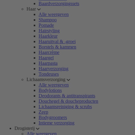
Baardverzorgingssets
Haar
Alle weergeven
Shampoo
Pomade
Hairstyling
Haarkleur
Haaruitval & -groei
Borstels & kammen
Haarcrème
Haargel
Haarpasta
Haarverzorging
Tondeuses
Lichaamsverzorging
Alle weergeven
Bodylotions
Deodorants & antitranspirants
Douchegel & doucheproducten
Lichaamsreiniging & scrubs
Zeep
Bodygroomers
Intieme verzorging
Drogisterij
Alle weergeven