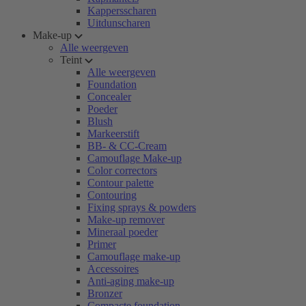
Kappersscharen
Uitdunscharen
Make-up
Alle weergeven
Teint
Alle weergeven
Foundation
Concealer
Poeder
Blush
Markeerstift
BB- & CC-Cream
Camouflage Make-up
Color correctors
Contour palette
Contouring
Fixing sprays & powders
Make-up remover
Mineraal poeder
Primer
Camouflage make-up
Accessoires
Anti-aging make-up
Bronzer
Compacte foundation