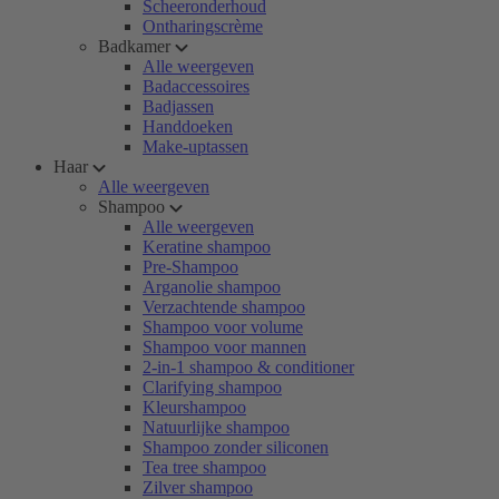
Scheeronderhoud
Ontharingscrème
Badkamer
Alle weergeven
Badaccessoires
Badjassen
Handdoeken
Make-uptassen
Haar
Alle weergeven
Shampoo
Alle weergeven
Keratine shampoo
Pre-Shampoo
Arganolie shampoo
Verzachtende shampoo
Shampoo voor volume
Shampoo voor mannen
2-in-1 shampoo & conditioner
Clarifying shampoo
Kleurshampoo
Natuurlijke shampoo
Shampoo zonder siliconen
Tea tree shampoo
Zilver shampoo