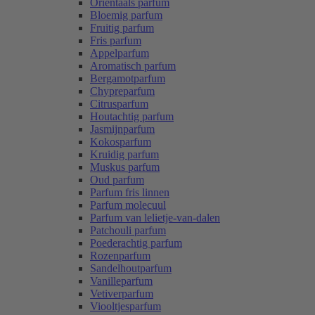
Oriëntaals parfum
Bloemig parfum
Fruitig parfum
Fris parfum
Appelparfum
Aromatisch parfum
Bergamotparfum
Chypreparfum
Citrusparfum
Houtachtig parfum
Jasmijnparfum
Kokosparfum
Kruidig parfum
Muskus parfum
Oud parfum
Parfum fris linnen
Parfum molecuul
Parfum van lelietje-van-dalen
Patchouli parfum
Poederachtig parfum
Rozenparfum
Sandelhoutparfum
Vanilleparfum
Vetiverparfum
Viooltjesparfum