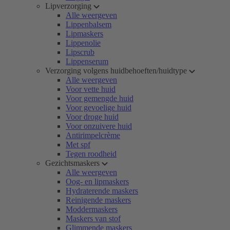
Lipverzorging
Alle weergeven
Lippenbalsem
Lipmaskers
Lippenolie
Lipscrub
Lippenserum
Verzorging volgens huidbehoeften/huidtype
Alle weergeven
Voor vette huid
Voor gemengde huid
Voor gevoelige huid
Voor droge huid
Voor onzuivere huid
Antirimpelcrème
Met spf
Tegen roodheid
Gezichtsmaskers
Alle weergeven
Oog- en lipmaskers
Hydraterende maskers
Reinigende maskers
Moddermaskers
Maskers van stof
Glimmende maskers