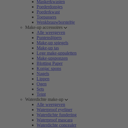
Maskerkwasten
Poederdonsjes
Poederkwast
Toepassers
Wenkbrauwborsteltje
Make-up accessoires
Alle weergeven
Puntenslijpers
Make-up spiegels
Make-up tas
Lege make-uppaletten
Make-upsponzen
Blotting Paper
Konjac spons
Nagels
Lippen
Ogen
Sets
Teint
Waterdichte make-up
Alle weergeven
Waterproof eyeliner
Waterdichte fundering
Waterproof mascara
Waterdichte concealer