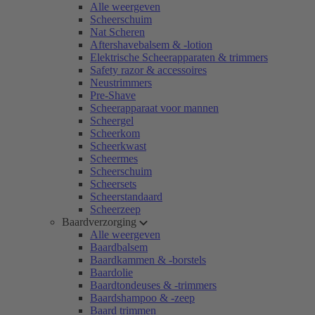
Alle weergeven
Scheerschuim
Nat Scheren
Aftershavebalsem & -lotion
Elektrische Scheerapparaten & trimmers
Safety razor & accessoires
Neustrimmers
Pre-Shave
Scheerapparaat voor mannen
Scheergel
Scheerkom
Scheerkwast
Scheermes
Scheerschuim
Scheersets
Scheerstandaard
Scheerzeep
Baardverzorging
Alle weergeven
Baardbalsem
Baardkammen & -borstels
Baardolie
Baardtondeuses & -trimmers
Baardshampoo & -zeep
Baard trimmen