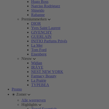
Hugo Boss
Narciso Rodriguez
Shiseido
Rabanne
Premiummerken
DIOR
Yves Saint Laurent
GIVENCHY
GUERLAIN
INITIO Parfums Privés
La Mer
Tom Ford
Eisenberg
Nieuw
Widian
IRÄYE
NEST NEW YORK
Farmacy Beauty
La Prairie
TYPEBEA
Promo
☀️ Zomer
Alle weergeven
Highlights
Travel Essentials