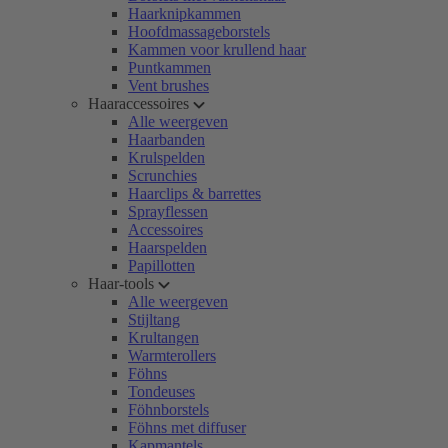
Haarknipkammen
Hoofdmassageborstels
Kammen voor krullend haar
Puntkammen
Vent brushes
Haaraccessoires
Alle weergeven
Haarbanden
Krulspelden
Scrunchies
Haarclips & barrettes
Sprayflessen
Accessoires
Haarspelden
Papillotten
Haar-tools
Alle weergeven
Stijltang
Krultangen
Warmterollers
Föhns
Tondeuses
Föhnborstels
Föhns met diffuser
Kapmantels