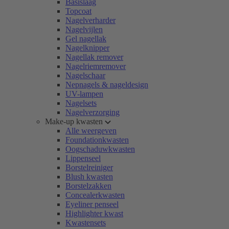
Basislaag
Topcoat
Nagelverharder
Nagelvijlen
Gel nagellak
Nagelknipper
Nagellak remover
Nagelriemremover
Nagelschaar
Nepnagels & nageldesign
UV-lampen
Nagelsets
Nagelverzorging
Make-up kwasten
Alle weergeven
Foundationkwasten
Oogschaduwkwasten
Lippenseel
Borstelreiniger
Blush kwasten
Borstelzakken
Concealerkwasten
Eyeliner penseel
Highlighter kwast
Kwastensets