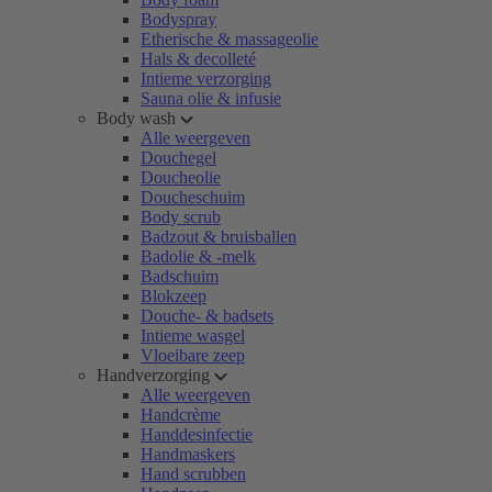
Bodyspray
Etherische & massageolie
Hals & decolleté
Intieme verzorging
Sauna olie & infusie
Body wash
Alle weergeven
Douchegel
Doucheolie
Doucheschuim
Body scrub
Badzout & bruisballen
Badolie & -melk
Badschuim
Blokzeep
Douche- & badsets
Intieme wasgel
Vloeibare zeep
Handverzorging
Alle weergeven
Handcrème
Handdesinfectie
Handmaskers
Hand scrubben