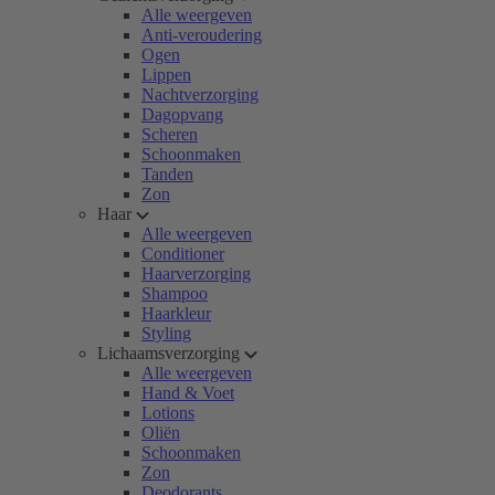
Alle weergeven
Anti-veroudering
Ogen
Lippen
Nachtverzorging
Dagopvang
Scheren
Schoonmaken
Tanden
Zon
Haar
Alle weergeven
Conditioner
Haarverzorging
Shampoo
Haarkleur
Styling
Lichaamsverzorging
Alle weergeven
Hand & Voet
Lotions
Oliën
Schoonmaken
Zon
Deodorants