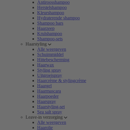
Antiroosshampoo
Herstelshampoo
Kleurshampoo
Hydraterende shampoo
Shampoo bars
Haarzeep
Krulshampoo
Shampoo-sets
Haarstyling
Alle weergeven
Schuimmiddel
Hittebescherming
Haarwax
Styling spray
Uitgroeispray
Haarcrème & stylingcrème
Haargel
Haarmascara
Haarpoeder
Haarspray
Haarstyling-set
Sea salt spray
Leave-in verzorging
Alle weergeven
Haarolie