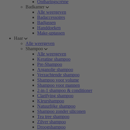
Ontharingscrème
Badkamer
Alle weergeven
Badaccessoires
Badjassen
Handdoeken
Make-uptassen
Haar
Alle weergeven
Shampoo
Alle weergeven
Keratine shampoo
Pre-Shampoo
Arganolie shampoo
Verzachtende shampoo
Shampoo voor volume
Shampoo voor mannen
2-in-1 shampoo & conditioner
Clarifying shampoo
Kleurshampoo
Natuurlijke shampoo
Shampoo zonder siliconen
Tea tree shampoo
Zilver shampoo
Droogshampoo