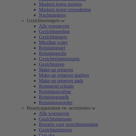
Maskers tegen puistjes
Maskers tegen veroudering
Nachtmaskers
Gezichtsreinigers
Alle weergeven
Gezichtspeeling
Gezichtstoners
Micellair water
Reinigingsgel
Reinigingsolie
Gezichtreinigingssets
Gezichtszeep
Make-up remover
Make-up remover doekjes
Make-up remover pads
Reinigend schuim
Reinigingscrème
Reinigingsmelk
Reinigingspoeder
Beautyapparatuur en -accessoires
Alle weergeven
Gezichtsmassage
Borstels voor gezichtsreiniging
Gezichtsreinigers
Gua sha