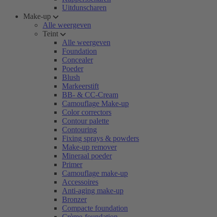
Uitdunscharen
Make-up
Alle weergeven
Teint
Alle weergeven
Foundation
Concealer
Poeder
Blush
Markeerstift
BB- & CC-Cream
Camouflage Make-up
Color correctors
Contour palette
Contouring
Fixing sprays & powders
Make-up remover
Mineraal poeder
Primer
Camouflage make-up
Accessoires
Anti-aging make-up
Bronzer
Compacte foundation
Crème-foundation