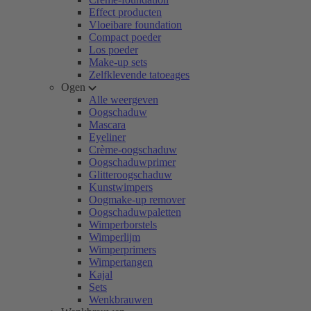
Effect producten
Vloeibare foundation
Compact poeder
Los poeder
Make-up sets
Zelfklevende tatoeages
Ogen
Alle weergeven
Oogschaduw
Mascara
Eyeliner
Crème-oogschaduw
Oogschaduwprimer
Glitteroogschaduw
Kunstwimpers
Oogmake-up remover
Oogschaduwpaletten
Wimperborstels
Wimperlijm
Wimperprimers
Wimpertangen
Kajal
Sets
Wenkbrauwen