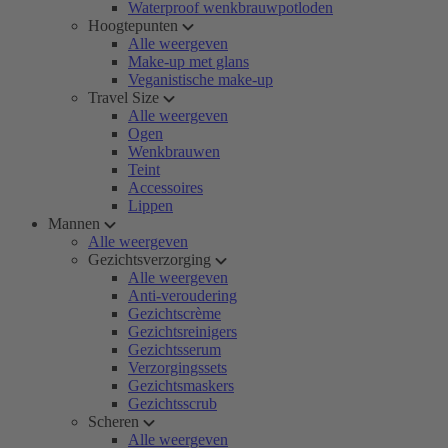
Waterproof wenkbrauwpotloden
Hoogtepunten
Alle weergeven
Make-up met glans
Veganistische make-up
Travel Size
Alle weergeven
Ogen
Wenkbrauwen
Teint
Accessoires
Lippen
Mannen
Alle weergeven
Gezichtsverzorging
Alle weergeven
Anti-veroudering
Gezichtscrème
Gezichtsreinigers
Gezichtsserum
Verzorgingssets
Gezichtsmaskers
Gezichtsscrub
Scheren
Alle weergeven