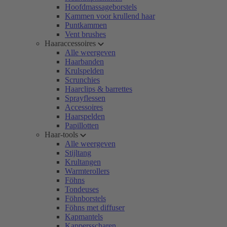
Hoofdmassageborstels
Kammen voor krullend haar
Puntkammen
Vent brushes
Haaraccessoires
Alle weergeven
Haarbanden
Krulspelden
Scrunchies
Haarclips & barrettes
Sprayflessen
Accessoires
Haarspelden
Papillotten
Haar-tools
Alle weergeven
Stijltang
Krultangen
Warmterollers
Föhns
Tondeuses
Föhnborstels
Föhns met diffuser
Kapmantels
Kappersscharen