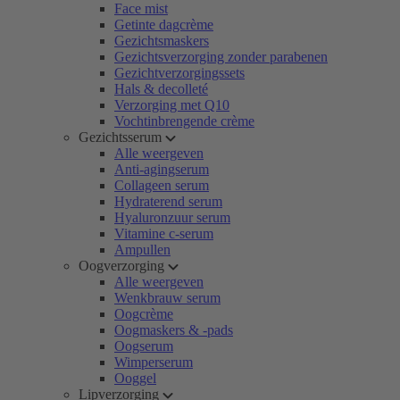
Face mist
Getinte dagcrème
Gezichtsmaskers
Gezichtsverzorging zonder parabenen
Gezichtverzorgingssets
Hals & decolleté
Verzorging met Q10
Vochtinbrengende crème
Gezichtsserum
Alle weergeven
Anti-agingserum
Collageen serum
Hydraterend serum
Hyaluronzuur serum
Vitamine c-serum
Ampullen
Oogverzorging
Alle weergeven
Wenkbrauw serum
Oogcrème
Oogmaskers & -pads
Oogserum
Wimperserum
Ooggel
Lipverzorging