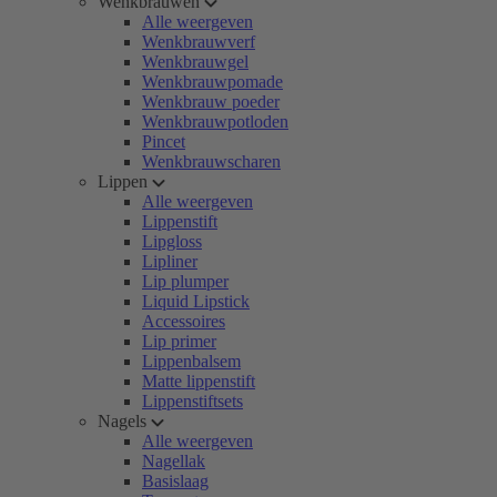
Wenkbrauwen
Alle weergeven
Wenkbrauwverf
Wenkbrauwgel
Wenkbrauwpomade
Wenkbrauw poeder
Wenkbrauwpotloden
Pincet
Wenkbrauwscharen
Lippen
Alle weergeven
Lippenstift
Lipgloss
Lipliner
Lip plumper
Liquid Lipstick
Accessoires
Lip primer
Lippenbalsem
Matte lippenstift
Lippenstiftsets
Nagels
Alle weergeven
Nagellak
Basislaag