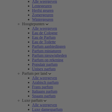
Alle weergeven
Lentegeuren
Herfst geuren
Zomergeuren
Wintergeuren
Hoogtepunten
Alle weergeven
Eau de Cologne
Eau de Parfum
Eau de Toilette
Parfum aanbiedingen
Parfum miniaturen
Parfum nieuwigheden
Parfum op rekening
Populair parfum
Unisex parfum
Parfum per land
Alle weergeven
Arabisch parfum
Frans parfum
Italiaans parfum
Spaans parfum
Luxe parfum
Alle weergeven
Luxe damesparfum