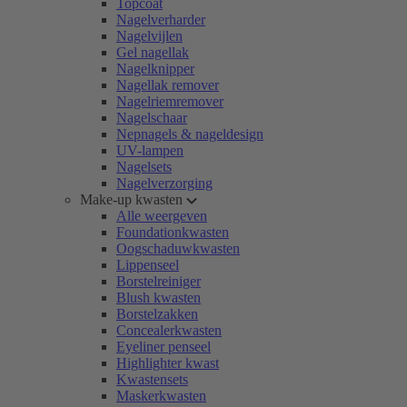
Topcoat
Nagelverharder
Nagelvijlen
Gel nagellak
Nagelknipper
Nagellak remover
Nagelriemremover
Nagelschaar
Nepnagels & nageldesign
UV-lampen
Nagelsets
Nagelverzorging
Make-up kwasten
Alle weergeven
Foundationkwasten
Oogschaduwkwasten
Lippenseel
Borstelreiniger
Blush kwasten
Borstelzakken
Concealerkwasten
Eyeliner penseel
Highlighter kwast
Kwastensets
Maskerkwasten