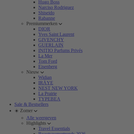
Hugo Boss
Narciso Rodriguez
Shiseido
Rabanne
Premiummerken
DIOR
Yves Saint Laurent
GIVENCHY
GUERLAIN
INITIO Parfums Privés
La Mer
Tom Ford
Eisenberg
Nieuw
Widian
IRÄYE
NEST NEW YORK
La Prairie
TYPEBEA
Sale & Bestsellers
☀️ Zomer
Alle weergeven
Highlights
Travel Essentials
Beautyzomertrends 2026