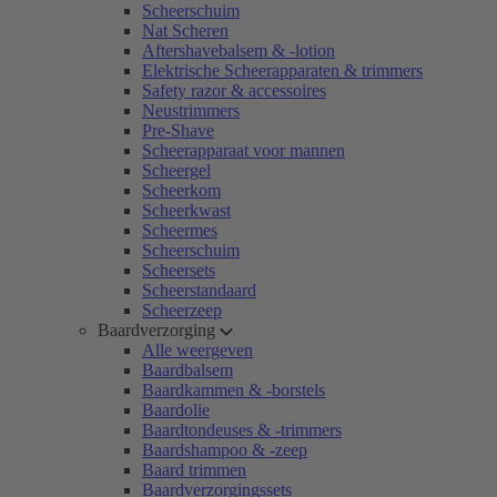
Scheerschuim
Nat Scheren
Aftershavebalsem & -lotion
Elektrische Scheerapparaten & trimmers
Safety razor & accessoires
Neustrimmers
Pre-Shave
Scheerapparaat voor mannen
Scheergel
Scheerkom
Scheerkwast
Scheermes
Scheerschuim
Scheersets
Scheerstandaard
Scheerzeep
Baardverzorging
Alle weergeven
Baardbalsem
Baardkammen & -borstels
Baardolie
Baardtondeuses & -trimmers
Baardshampoo & -zeep
Baard trimmen
Baardverzorgingssets