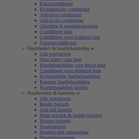
Kleurconditioner
Hydraterende conditioner
Anti-roos conditioner
Anti-kroes conditioner
Afzetting & reparatiespoeling
Conditioner bars
Conditioner voor krullend haar
Volumeconditioner
Haarmasker & haarbehandeling
Alle weergeven
Shea butter voor haar
Haarbehandeling voor droog haar
Conditioner voor gekleurd haar
Hydraterende haarbehandeling
Keratine haarbehandeling
Haarbehandeling krullen
Haarborstels & kammen
Alle weergeven
Ronde borstels
Anti-klit borstels
Platte borstels & paddle brushes
Houten borstels
Haarkammen
Borstels met varkenshaar
Haarknipkammen