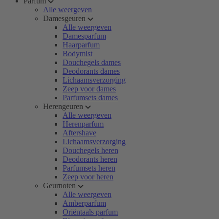
Parfum
Alle weergeven
Damesgeuren
Alle weergeven
Damesparfum
Haarparfum
Bodymist
Douchegels dames
Deodorants dames
Lichaamsverzorging
Zeep voor dames
Parfumsets dames
Herengeuren
Alle weergeven
Herenparfum
Aftershave
Lichaamsverzorging
Douchegels heren
Deodorants heren
Parfumsets heren
Zeep voor heren
Geurnoten
Alle weergeven
Amberparfum
Oriëntaals parfum