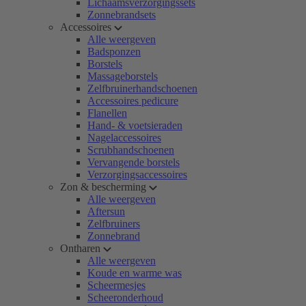
Lichaamsverzorgingssets
Zonnebrandsets
Accessoires
Alle weergeven
Badsponzen
Borstels
Massageborstels
Zelfbruinerhandschoenen
Accessoires pedicure
Flanellen
Hand- & voetsieraden
Nagelaccessoires
Scrubhandschoenen
Vervangende borstels
Verzorgingsaccessoires
Zon & bescherming
Alle weergeven
Aftersun
Zelfbruiners
Zonnebrand
Ontharen
Alle weergeven
Koude en warme was
Scheermesjes
Scheeronderhoud