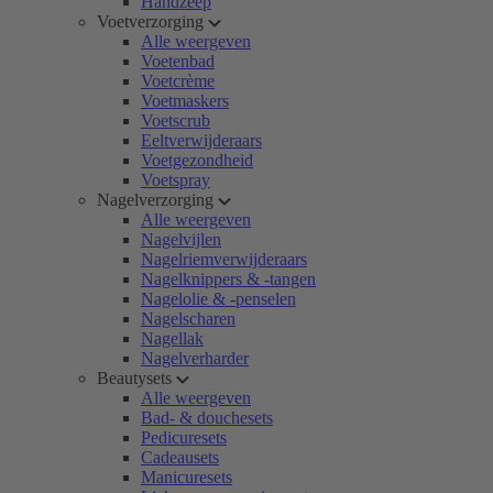
Handzeep
Voetverzorging
Alle weergeven
Voetenbad
Voetcrème
Voetmaskers
Voetscrub
Eeltverwijderaars
Voetgezondheid
Voetspray
Nagelverzorging
Alle weergeven
Nagelvijlen
Nagelriemverwijderaars
Nagelknippers & -tangen
Nagelolie & -penselen
Nagelscharen
Nagellak
Nagelverharder
Beautysets
Alle weergeven
Bad- & douchesets
Pedicuresets
Cadeausets
Manicuresets