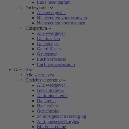
Luxe herenparfum
Nichegeuren
Alle weergeven
Nichegeuren voor vrouwen
Nichegeuren voor mannen
Huisparfum
Alle weergeven
Geurkaarsen
Geurstokjes
Geurdiffusers
Geurstenen
Luchtverfrissers
Luchtverfrissers auto
Gezicht
Alle weergeven
Gezichtsverzorging
Alle weergeven
Gezichtscrème
Antirimpelcrème
Dagcrème
Nachtcrème
Gezichtsolie
24-uurs gezichtsverzorging
Anti-puistjesverzorging
Bb- & cc-crème