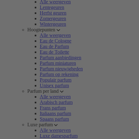
Alle weergeven
Lentegeuren
Herfst geuren
Zomergeuren
Wintergeuren
Hoogtepunten
Alle weergeven
Eau de Cologne
Eau de Parfum
Eau de Toilette
Parfum aanbiedingen
Parfum miniaturen
Parfum nieuwigheden
Parfum op rekening
Populair parfum
Unisex parfum
Parfum per land
Alle weergeven
Arabisch parfum
Frans parfum
Italiaans parfum
Spaans parfum
Luxe parfum
Alle weergeven
Luxe damesparfum