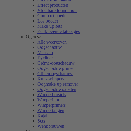
Effect producten
Vloeibare foundation
Compact poeder
Los poeder
Make-up sets
Zelfklevende tatoeages
Ogen
Alle weergeven
Oogschaduw
Mascara
Eyeliner
Crème-oogschaduw
Oogschaduwprimer
Glitteroogschaduw
Kunstwimpers
Oogmake-up remover
Oogschaduwpaletten
Wimperborstels
Wimperlijm
Wimperprimers
Wimpertangen
Kajal
Sets
Wenkbrauwen