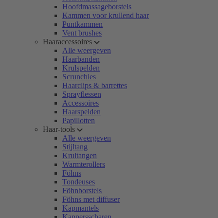
Hoofdmassageborstels
Kammen voor krullend haar
Puntkammen
Vent brushes
Haaraccessoires
Alle weergeven
Haarbanden
Krulspelden
Scrunchies
Haarclips & barrettes
Sprayflessen
Accessoires
Haarspelden
Papillotten
Haar-tools
Alle weergeven
Stijltang
Krultangen
Warmterollers
Föhns
Tondeuses
Föhnborstels
Föhns met diffuser
Kapmantels
Kappersscharen