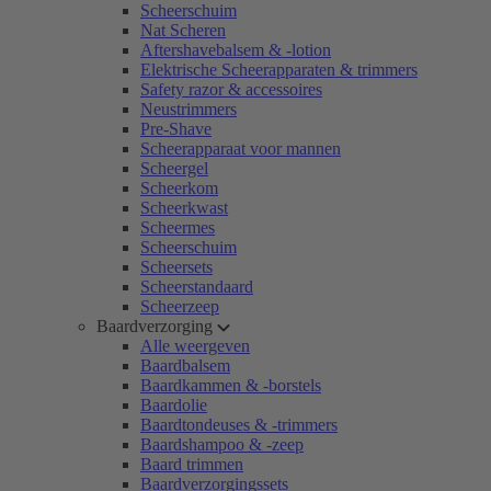
Scheerschuim
Nat Scheren
Aftershavebalsem & -lotion
Elektrische Scheerapparaten & trimmers
Safety razor & accessoires
Neustrimmers
Pre-Shave
Scheerapparaat voor mannen
Scheergel
Scheerkom
Scheerkwast
Scheermes
Scheerschuim
Scheersets
Scheerstandaard
Scheerzeep
Baardverzorging
Alle weergeven
Baardbalsem
Baardkammen & -borstels
Baardolie
Baardtondeuses & -trimmers
Baardshampoo & -zeep
Baard trimmen
Baardverzorgingssets