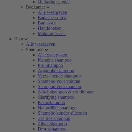
Ontharingscrème
Badkamer
Alle weergeven
Badaccessoires
Badjassen
Handdoeken
Make-uptassen
Haar
Alle weergeven
Shampoo
Alle weergeven
Keratine shampoo
Pre-Shampoo
Arganolie shampoo
Verzachtende shampoo
Shampoo voor volume
Shampoo voor mannen
2-in-1 shampoo & conditioner
Clarifying shampoo
Kleurshampoo
Natuurlijke shampoo
Shampoo zonder siliconen
Tea tree shampoo
Zilver shampoo
Droogshampoo