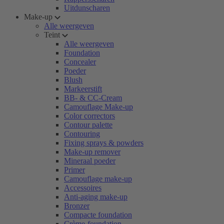
Uitdunscharen
Make-up
Alle weergeven
Teint
Alle weergeven
Foundation
Concealer
Poeder
Blush
Markeerstift
BB- & CC-Cream
Camouflage Make-up
Color correctors
Contour palette
Contouring
Fixing sprays & powders
Make-up remover
Mineraal poeder
Primer
Camouflage make-up
Accessoires
Anti-aging make-up
Bronzer
Compacte foundation
Crème-foundation