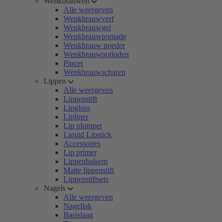
Wenkbrauwen
Alle weergeven
Wenkbrauwverf
Wenkbrauwgel
Wenkbrauwpomade
Wenkbrauw poeder
Wenkbrauwpotloden
Pincet
Wenkbrauwscharen
Lippen
Alle weergeven
Lippenstift
Lipgloss
Lipliner
Lip plumper
Liquid Lipstick
Accessoires
Lip primer
Lippenbalsem
Matte lippenstift
Lippenstiftsets
Nagels
Alle weergeven
Nagellak
Basislaag