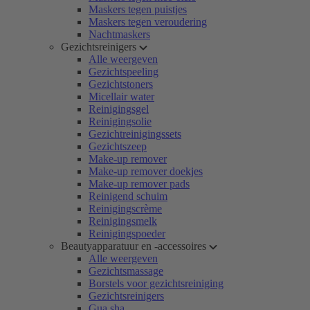
Maskers tegen puistjes
Maskers tegen veroudering
Nachtmaskers
Gezichtsreinigers
Alle weergeven
Gezichtspeeling
Gezichtstoners
Micellair water
Reinigingsgel
Reinigingsolie
Gezichtreinigingssets
Gezichtszeep
Make-up remover
Make-up remover doekjes
Make-up remover pads
Reinigend schuim
Reinigingscrème
Reinigingsmelk
Reinigingspoeder
Beautyapparatuur en -accessoires
Alle weergeven
Gezichtsmassage
Borstels voor gezichtsreiniging
Gezichtsreinigers
Gua sha