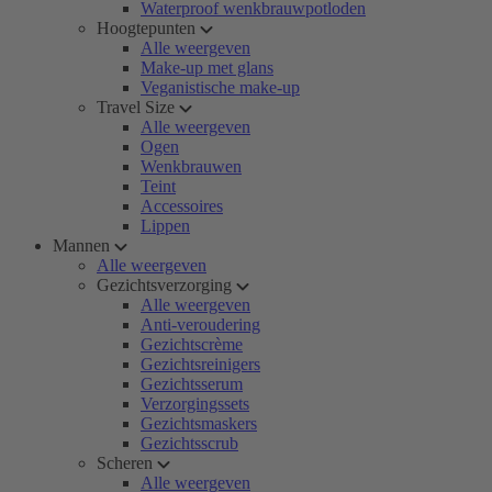
Waterproof wenkbrauwpotloden
Hoogtepunten
Alle weergeven
Make-up met glans
Veganistische make-up
Travel Size
Alle weergeven
Ogen
Wenkbrauwen
Teint
Accessoires
Lippen
Mannen
Alle weergeven
Gezichtsverzorging
Alle weergeven
Anti-veroudering
Gezichtscrème
Gezichtsreinigers
Gezichtsserum
Verzorgingssets
Gezichtsmaskers
Gezichtsscrub
Scheren
Alle weergeven