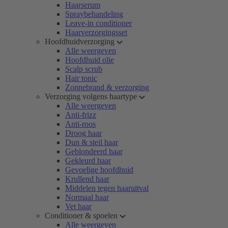
Haarserum
Spraybehandeling
Leave-in conditioner
Haarverzorgingsset
Hoofdhuidverzorging
Alle weergeven
Hoofdhuid olie
Scalp scrub
Hair tonic
Zonnebrand & verzorging
Verzorging volgens haartype
Alle weergeven
Anti-frizz
Anti-roos
Droog haar
Dun & steil haar
Geblondeerd haar
Gekleurd haar
Gevoelige hoofdhuid
Krullend haar
Middelen tegen haaruitval
Normaal haar
Vet haar
Conditioner & spoelen
Alle weergeven