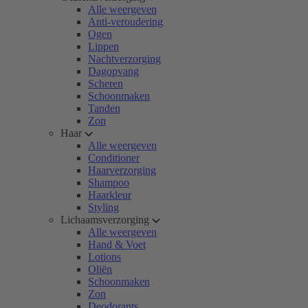
Alle weergeven
Anti-veroudering
Ogen
Lippen
Nachtverzorging
Dagopvang
Scheren
Schoonmaken
Tanden
Zon
Haar
Alle weergeven
Conditioner
Haarverzorging
Shampoo
Haarkleur
Styling
Lichaamsverzorging
Alle weergeven
Hand & Voet
Lotions
Oliën
Schoonmaken
Zon
Deodorants