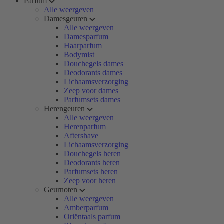
Parfum
Alle weergeven
Damesgeuren
Alle weergeven
Damesparfum
Haarparfum
Bodymist
Douchegels dames
Deodorants dames
Lichaamsverzorging
Zeep voor dames
Parfumsets dames
Herengeuren
Alle weergeven
Herenparfum
Aftershave
Lichaamsverzorging
Douchegels heren
Deodorants heren
Parfumsets heren
Zeep voor heren
Geurnoten
Alle weergeven
Amberparfum
Oriëntaals parfum