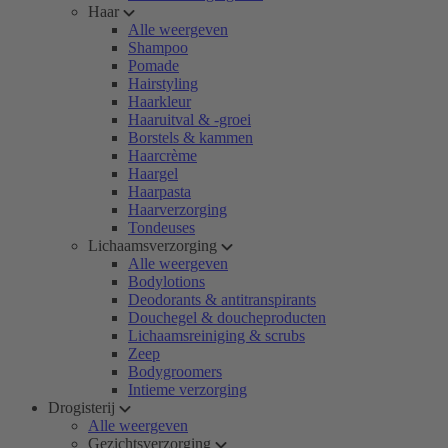
Haar
Alle weergeven
Shampoo
Pomade
Hairstyling
Haarkleur
Haaruitval & -groei
Borstels & kammen
Haarcrème
Haargel
Haarpasta
Haarverzorging
Tondeuses
Lichaamsverzorging
Alle weergeven
Bodylotions
Deodorants & antitranspirants
Douchegel & doucheproducten
Lichaamsreiniging & scrubs
Zeep
Bodygroomers
Intieme verzorging
Drogisterij
Alle weergeven
Gezichtsverzorging