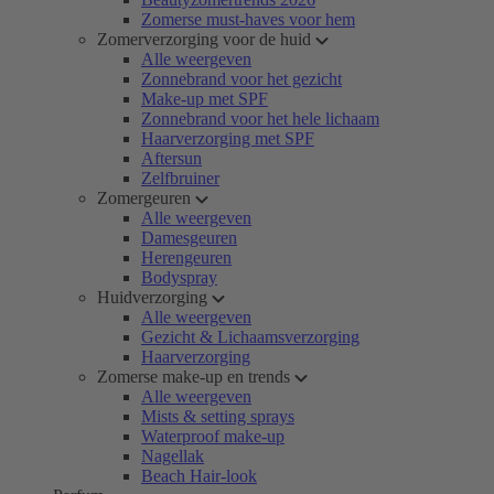
Zomerse must-haves voor hem
Zomerverzorging voor de huid
Alle weergeven
Zonnebrand voor het gezicht
Make-up met SPF
Zonnebrand voor het hele lichaam
Haarverzorging met SPF
Aftersun
Zelfbruiner
Zomergeuren
Alle weergeven
Damesgeuren
Herengeuren
Bodyspray
Huidverzorging
Alle weergeven
Gezicht & Lichaamsverzorging
Haarverzorging
Zomerse make-up en trends
Alle weergeven
Mists & setting sprays
Waterproof make-up
Nagellak
Beach Hair-look