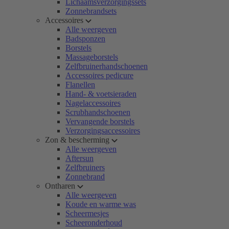
Lichaamsverzorgingssets
Zonnebrandsets
Accessoires
Alle weergeven
Badsponzen
Borstels
Massageborstels
Zelfbruinerhandschoenen
Accessoires pedicure
Flanellen
Hand- & voetsieraden
Nagelaccessoires
Scrubhandschoenen
Vervangende borstels
Verzorgingsaccessoires
Zon & bescherming
Alle weergeven
Aftersun
Zelfbruiners
Zonnebrand
Ontharen
Alle weergeven
Koude en warme was
Scheermesjes
Scheeronderhoud