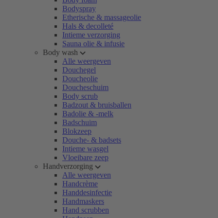
Bodyspray
Etherische & massageolie
Hals & decolleté
Intieme verzorging
Sauna olie & infusie
Body wash
Alle weergeven
Douchegel
Doucheolie
Doucheschuim
Body scrub
Badzout & bruisballen
Badolie & -melk
Badschuim
Blokzeep
Douche- & badsets
Intieme wasgel
Vloeibare zeep
Handverzorging
Alle weergeven
Handcrème
Handdesinfectie
Handmaskers
Hand scrubben