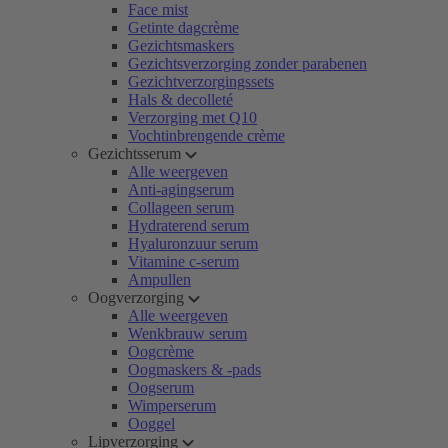
Face mist
Getinte dagcrème
Gezichtsmaskers
Gezichtsverzorging zonder parabenen
Gezichtverzorgingssets
Hals & decolleté
Verzorging met Q10
Vochtinbrengende crème
Gezichtsserum
Alle weergeven
Anti-agingserum
Collageen serum
Hydraterend serum
Hyaluronzuur serum
Vitamine c-serum
Ampullen
Oogverzorging
Alle weergeven
Wenkbrauw serum
Oogcrème
Oogmaskers & -pads
Oogserum
Wimperserum
Ooggel
Lipverzorging