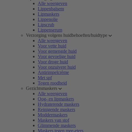
Alle weergeven
Lippenbalsem
Lipmaskers
Lippenolie
Lipscrub
Lippenserum
Verzorging volgens huidbehoeften/huidtype
Alle weergeven
Voor vette huid
Voor gemengde huid
Voor gevoelige huid
Voor droge huid
Voor onzuivere huid
Antirimpelcrème
Met spf
Tegen roodheid
Gezichtsmaskers
Alle weergeven
Oog- en lipmaskers
Hydraterende maskers
Reinigende maskers
Moddermaskers
Maskers van stof
Glimmende maskers
Maskers tegen mee-eters