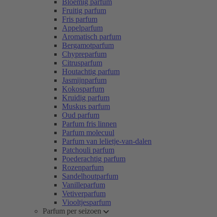
Bloemig parfum
Fruitig parfum
Fris parfum
Appelparfum
Aromatisch parfum
Bergamotparfum
Chypreparfum
Citrusparfum
Houtachtig parfum
Jasmijnparfum
Kokosparfum
Kruidig parfum
Muskus parfum
Oud parfum
Parfum fris linnen
Parfum molecuul
Parfum van lelietje-van-dalen
Patchouli parfum
Poederachtig parfum
Rozenparfum
Sandelhoutparfum
Vanilleparfum
Vetiverparfum
Viooltjesparfum
Parfum per seizoen