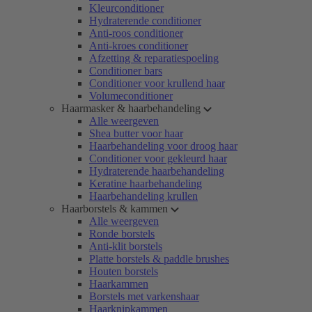
Kleurconditioner
Hydraterende conditioner
Anti-roos conditioner
Anti-kroes conditioner
Afzetting & reparatiespoeling
Conditioner bars
Conditioner voor krullend haar
Volumeconditioner
Haarmasker & haarbehandeling
Alle weergeven
Shea butter voor haar
Haarbehandeling voor droog haar
Conditioner voor gekleurd haar
Hydraterende haarbehandeling
Keratine haarbehandeling
Haarbehandeling krullen
Haarborstels & kammen
Alle weergeven
Ronde borstels
Anti-klit borstels
Platte borstels & paddle brushes
Houten borstels
Haarkammen
Borstels met varkenshaar
Haarknipkammen