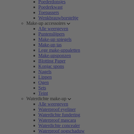
Poederdonsjes
Poederkwast
Toepassers
Wenkbrauwborsteltje
Make-up accessoires
Alle weergeven
Puntenslijpers
Make-up spiegels
Make-up tas
Lege make-uppaletten
Make-upsponzen
Blotting Paper
Konjac spons
Nagels
Lippen
Ogen
Sets
Teint
Waterdichte make-up
Alle weergeven
Waterproof eyeliner
Waterdichte fundering
Waterproof mascara
Waterdichte concealer
Waterproof oogschaduw