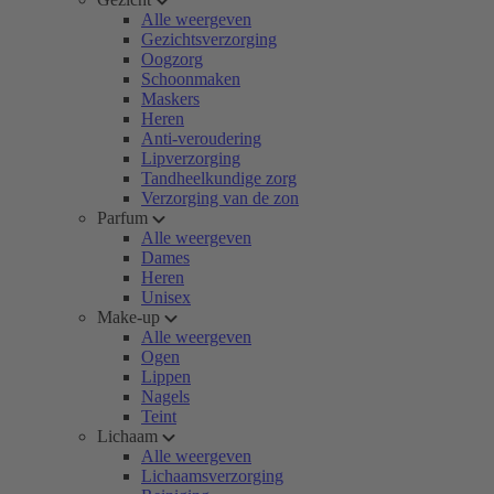
Alle weergeven
Gezichtsverzorging
Oogzorg
Schoonmaken
Maskers
Heren
Anti-veroudering
Lipverzorging
Tandheelkundige zorg
Verzorging van de zon
Parfum
Alle weergeven
Dames
Heren
Unisex
Make-up
Alle weergeven
Ogen
Lippen
Nagels
Teint
Lichaam
Alle weergeven
Lichaamsverzorging