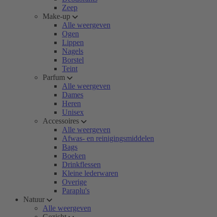
Zeep
Make-up
Alle weergeven
Ogen
Lippen
Nagels
Borstel
Teint
Parfum
Alle weergeven
Dames
Heren
Unisex
Accessoires
Alle weergeven
Afwas- en reinigingsmiddelen
Bags
Boeken
Drinkflessen
Kleine lederwaren
Overige
Paraplu's
Natuur
Alle weergeven
Gezicht