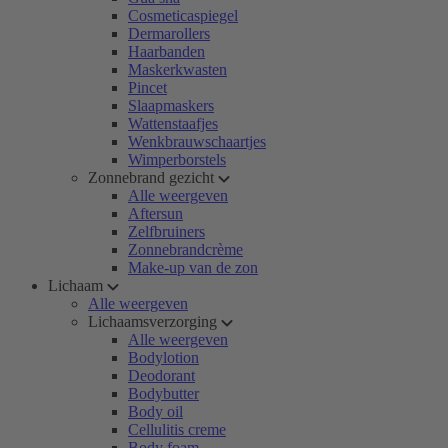
Cosmeticaspiegel
Dermarollers
Haarbanden
Maskerkwasten
Pincet
Slaapmaskers
Wattenstaafjes
Wenkbrauwschaartjes
Wimperborstels
Zonnebrand gezicht
Alle weergeven
Aftersun
Zelfbruiners
Zonnebrandcrème
Make-up van de zon
Lichaam
Alle weergeven
Lichaamsverzorging
Alle weergeven
Bodylotion
Deodorant
Bodybutter
Body oil
Cellulitis creme
Body foam