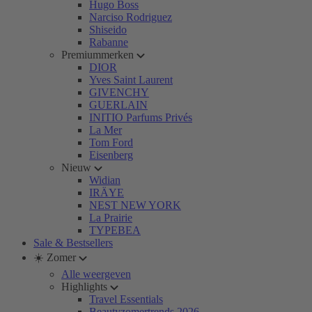
Hugo Boss
Narciso Rodriguez
Shiseido
Rabanne
Premiummerken
DIOR
Yves Saint Laurent
GIVENCHY
GUERLAIN
INITIO Parfums Privés
La Mer
Tom Ford
Eisenberg
Nieuw
Widian
IRÄYE
NEST NEW YORK
La Prairie
TYPEBEA
Sale & Bestsellers
☀️ Zomer
Alle weergeven
Highlights
Travel Essentials
Beautyzomertrends 2026