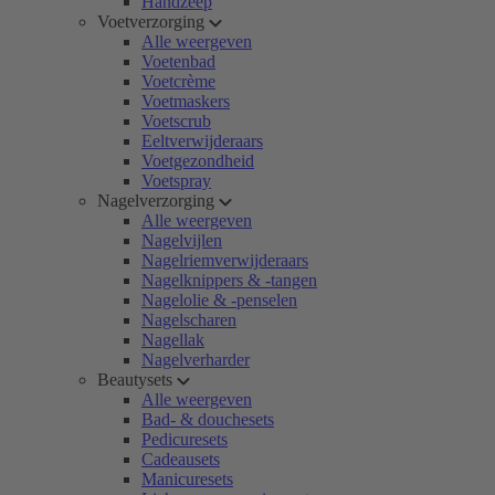
Handzeep
Voetverzorging
Alle weergeven
Voetenbad
Voetcrème
Voetmaskers
Voetscrub
Eeltverwijderaars
Voetgezondheid
Voetspray
Nagelverzorging
Alle weergeven
Nagelvijlen
Nagelriemverwijderaars
Nagelknippers & -tangen
Nagelolie & -penselen
Nagelscharen
Nagellak
Nagelverharder
Beautysets
Alle weergeven
Bad- & douchesets
Pedicuresets
Cadeausets
Manicuresets