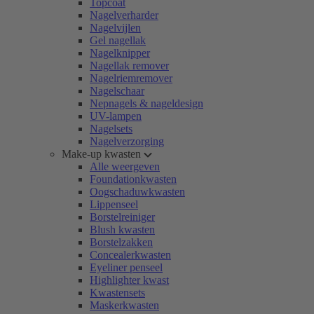
Topcoat
Nagelverharder
Nagelvijlen
Gel nagellak
Nagelknipper
Nagellak remover
Nagelriemremover
Nagelschaar
Nepnagels & nageldesign
UV-lampen
Nagelsets
Nagelverzorging
Make-up kwasten
Alle weergeven
Foundationkwasten
Oogschaduwkwasten
Lippenseel
Borstelreiniger
Blush kwasten
Borstelzakken
Concealerkwasten
Eyeliner penseel
Highlighter kwast
Kwastensets
Maskerkwasten