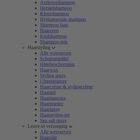
Antiroosshampoo
Herstelshampoo
Kleurshampoo
Hydraterende shampoo
Shampoo bars
Haarzeep
Krulshampoo
Shampoo-sets
Haarstyling
Alle weergeven
Schuimmiddel
Hittebescherming
Haarwax
Styling spray
Uitgroeispray
Haarcrème & stylingcrème
Haargel
Haarmascara
Haarpoeder
Haarspray
Haarstyling-set
Sea salt spray
Leave-in verzorging
Alle weergeven
Haarolie