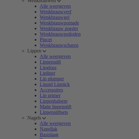
Wenkbrauwen
Alle weergeven
Wenkbrauwverf
Wenkbrauwgel
Wenkbrauwpomade
Wenkbrauw poeder
Wenkbrauwpotloden
Pincet
Wenkbrauwscharen
Lippen
Alle weergeven
Lippenstift
Lipgloss
Lipliner
Lip plumper
Liquid Lipstick
Accessoires
Lip primer
Lippenbalsem
Matte lippenstift
Lippenstiftsets
Nagels
Alle weergeven
Nagellak
Basislaag