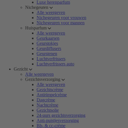
Luxe herenparfum
Nichegeuren
Alle weergeven
Nichegeuren voor vrouwen
Nichegeuren voor mannen
Huisparfum
Alle weergeven
Geurkaarsen
Geurstokjes
Geurdiffusers
Geurstenen
Luchtverfrissers
Luchtverfrissers auto
Gezicht
Alle weergeven
Gezichtsverzorging
Alle weergeven
Gezichtscrème
Antirimpelcrème
Dagcrème
Nachtcrème
Gezichtsolie
24-uurs gezichtsverzorging
Anti-puistjesverzorging
Bb- & cc-crème