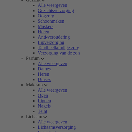
Alle weergeven
Gezichtsverzorging
Oogzorg
Schoonmaken
Maskers
Heren
Anti-veroudering
Lipverzorging
Tandheelkundige zorg
Verzorging van de zon
Parfum
Alle weergeven
Dames
Heren
Unisex
Make-up
Alle weergeven
Ogen
Lippen
Nagels
Teint
Lichaam
Alle weergeven
Lichaamsverzorging