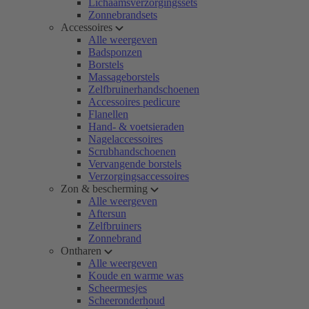
Lichaamsverzorgingssets
Zonnebrandsets
Accessoires
Alle weergeven
Badsponzen
Borstels
Massageborstels
Zelfbruinerhandschoenen
Accessoires pedicure
Flanellen
Hand- & voetsieraden
Nagelaccessoires
Scrubhandschoenen
Vervangende borstels
Verzorgingsaccessoires
Zon & bescherming
Alle weergeven
Aftersun
Zelfbruiners
Zonnebrand
Ontharen
Alle weergeven
Koude en warme was
Scheermesjes
Scheeronderhoud