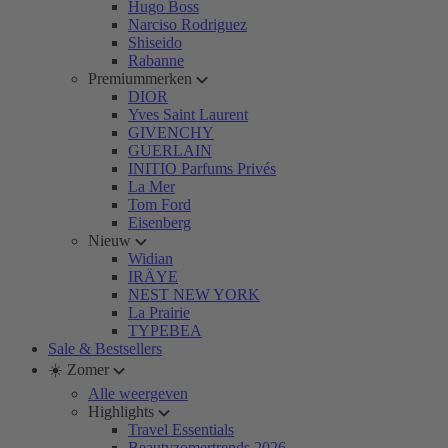
Hugo Boss
Narciso Rodriguez
Shiseido
Rabanne
Premiummerken
DIOR
Yves Saint Laurent
GIVENCHY
GUERLAIN
INITIO Parfums Privés
La Mer
Tom Ford
Eisenberg
Nieuw
Widian
IRÄYE
NEST NEW YORK
La Prairie
TYPEBEA
Sale & Bestsellers
☀️ Zomer
Alle weergeven
Highlights
Travel Essentials
Beautyzomertrends 2026