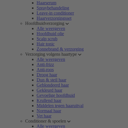
Haarserum
Spraybehandeling
Leave-in conditioner
Haarverzorgingsset
Hoofdhuidverzorging
Alle weergeven
Hoofdhuid olie
Scalp scrub
Hair tonic
Zonnebrand & verzorging
Verzorging volgens haartype
Alle weergeven
Anti-frizz
Anti-roos
Droog haar
Dun & steil haar
Geblondeerd haar
Gekleurd haar
Gevoelige hoofdhuid
Krullend haar
Middelen tegen haaruitval
Normaal haar
Vet haar
Conditioner & spoelen
Alle weergeven