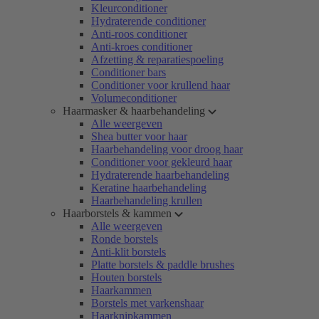
Kleurconditioner
Hydraterende conditioner
Anti-roos conditioner
Anti-kroes conditioner
Afzetting & reparatiespoeling
Conditioner bars
Conditioner voor krullend haar
Volumeconditioner
Haarmasker & haarbehandeling
Alle weergeven
Shea butter voor haar
Haarbehandeling voor droog haar
Conditioner voor gekleurd haar
Hydraterende haarbehandeling
Keratine haarbehandeling
Haarbehandeling krullen
Haarborstels & kammen
Alle weergeven
Ronde borstels
Anti-klit borstels
Platte borstels & paddle brushes
Houten borstels
Haarkammen
Borstels met varkenshaar
Haarknipkammen