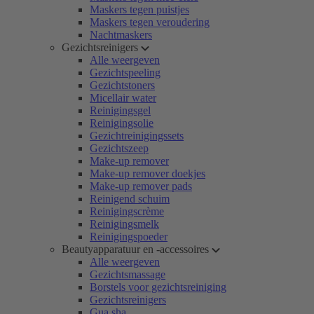
Maskers tegen puistjes
Maskers tegen veroudering
Nachtmaskers
Gezichtsreinigers
Alle weergeven
Gezichtspeeling
Gezichtstoners
Micellair water
Reinigingsgel
Reinigingsolie
Gezichtreinigingssets
Gezichtszeep
Make-up remover
Make-up remover doekjes
Make-up remover pads
Reinigend schuim
Reinigingscrème
Reinigingsmelk
Reinigingspoeder
Beautyapparatuur en -accessoires
Alle weergeven
Gezichtsmassage
Borstels voor gezichtsreiniging
Gezichtsreinigers
Gua sha