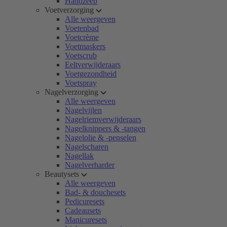
Handzeep
Voetverzorging
Alle weergeven
Voetenbad
Voetcrème
Voetmaskers
Voetscrub
Eeltverwijderaars
Voetgezondheid
Voetspray
Nagelverzorging
Alle weergeven
Nagelvijlen
Nagelriemverwijderaars
Nagelknippers & -tangen
Nagelolie & -penselen
Nagelscharen
Nagellak
Nagelverharder
Beautysets
Alle weergeven
Bad- & douchesets
Pedicuresets
Cadeausets
Manicuresets