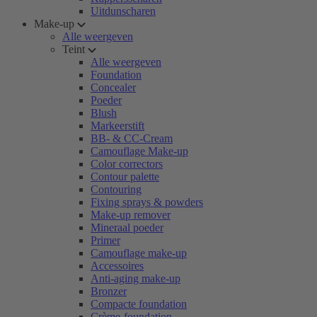
Uitdunscharen
Make-up
Alle weergeven
Teint
Alle weergeven
Foundation
Concealer
Poeder
Blush
Markeerstift
BB- & CC-Cream
Camouflage Make-up
Color correctors
Contour palette
Contouring
Fixing sprays & powders
Make-up remover
Mineraal poeder
Primer
Camouflage make-up
Accessoires
Anti-aging make-up
Bronzer
Compacte foundation
Crème-foundation