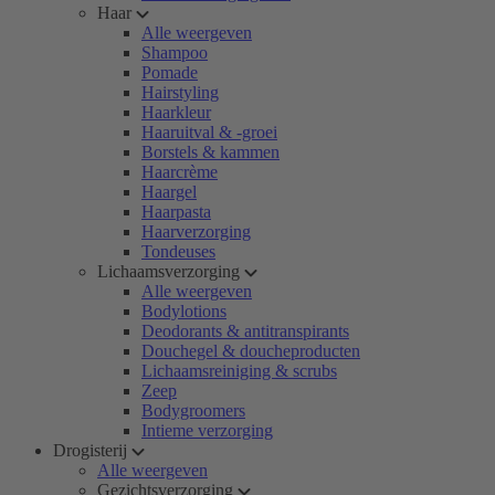
Haar
Alle weergeven
Shampoo
Pomade
Hairstyling
Haarkleur
Haaruitval & -groei
Borstels & kammen
Haarcrème
Haargel
Haarpasta
Haarverzorging
Tondeuses
Lichaamsverzorging
Alle weergeven
Bodylotions
Deodorants & antitranspirants
Douchegel & doucheproducten
Lichaamsreiniging & scrubs
Zeep
Bodygroomers
Intieme verzorging
Drogisterij
Alle weergeven
Gezichtsverzorging