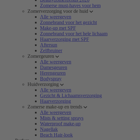
Zomerse must-haves voor hem
Zomerverzorging voor de huid
Alle weergeven
Zonnebrand voor het gezicht
Make-up met SPF
Zonnebrand voor het hele lichaam
Haarverzorging met SPF
Aftersun
Zelfbruiner
Zomergeuren
Alle weergeven
Damesgeuren
Herengeuren
Bodyspray
Huidverzorging
Alle weergeven
Gezicht & Lichaamsverzorging
Haarverzorging
Zomerse make-up en trends
Alle weergeven
Mists & setting sprays
Waterproof make-up
Nagellak
Beach Hair-look