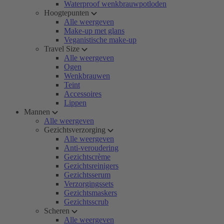
Waterproof wenkbrauwpotloden
Hoogtepunten
Alle weergeven
Make-up met glans
Veganistische make-up
Travel Size
Alle weergeven
Ogen
Wenkbrauwen
Teint
Accessoires
Lippen
Mannen
Alle weergeven
Gezichtsverzorging
Alle weergeven
Anti-veroudering
Gezichtscrème
Gezichtsreinigers
Gezichtsserum
Verzorgingssets
Gezichtsmaskers
Gezichtsscrub
Scheren
Alle weergeven