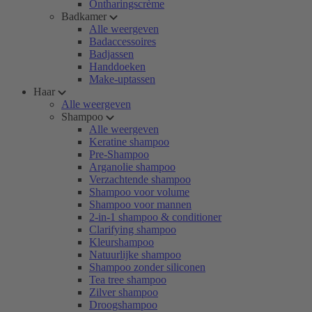
Ontharingscrème
Badkamer
Alle weergeven
Badaccessoires
Badjassen
Handdoeken
Make-uptassen
Haar
Alle weergeven
Shampoo
Alle weergeven
Keratine shampoo
Pre-Shampoo
Arganolie shampoo
Verzachtende shampoo
Shampoo voor volume
Shampoo voor mannen
2-in-1 shampoo & conditioner
Clarifying shampoo
Kleurshampoo
Natuurlijke shampoo
Shampoo zonder siliconen
Tea tree shampoo
Zilver shampoo
Droogshampoo