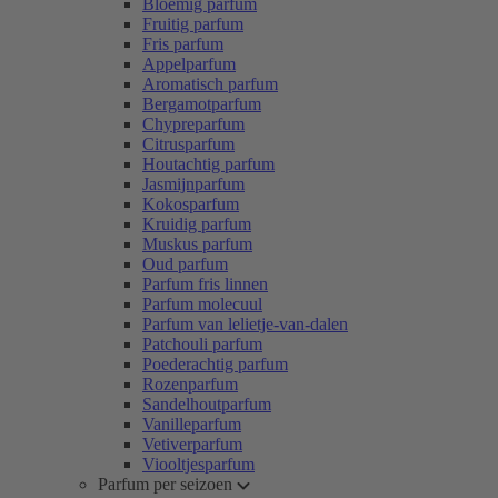
Bloemig parfum
Fruitig parfum
Fris parfum
Appelparfum
Aromatisch parfum
Bergamotparfum
Chypreparfum
Citrusparfum
Houtachtig parfum
Jasmijnparfum
Kokosparfum
Kruidig parfum
Muskus parfum
Oud parfum
Parfum fris linnen
Parfum molecuul
Parfum van lelietje-van-dalen
Patchouli parfum
Poederachtig parfum
Rozenparfum
Sandelhoutparfum
Vanilleparfum
Vetiverparfum
Viooltjesparfum
Parfum per seizoen