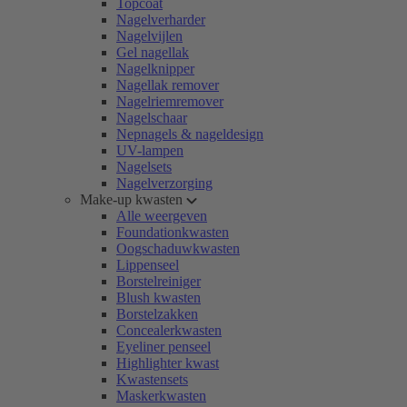
Topcoat
Nagelverharder
Nagelvijlen
Gel nagellak
Nagelknipper
Nagellak remover
Nagelriemremover
Nagelschaar
Nepnagels & nageldesign
UV-lampen
Nagelsets
Nagelverzorging
Make-up kwasten
Alle weergeven
Foundationkwasten
Oogschaduwkwasten
Lippenseel
Borstelreiniger
Blush kwasten
Borstelzakken
Concealerkwasten
Eyeliner penseel
Highlighter kwast
Kwastensets
Maskerkwasten