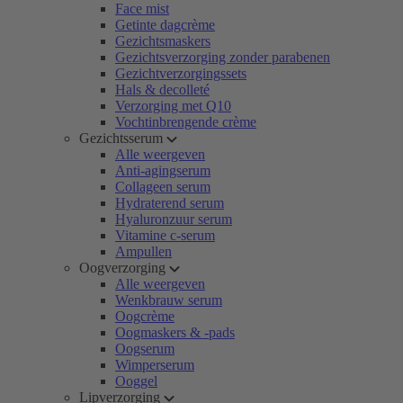
Face mist
Getinte dagcrème
Gezichtsmaskers
Gezichtsverzorging zonder parabenen
Gezichtverzorgingssets
Hals & decolleté
Verzorging met Q10
Vochtinbrengende crème
Gezichtsserum
Alle weergeven
Anti-agingserum
Collageen serum
Hydraterend serum
Hyaluronzuur serum
Vitamine c-serum
Ampullen
Oogverzorging
Alle weergeven
Wenkbrauw serum
Oogcrème
Oogmaskers & -pads
Oogserum
Wimperserum
Ooggel
Lipverzorging