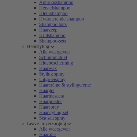
Antiroosshampoo
Herstelshampoo
Kleurshampoo
Hydraterende shampoo
Shampoo bars
Haarzeep
Krulshampoo
Shampoo-sets
Haarstyling
Alle weergeven
Schuimmiddel
Hittebescherming
Haarwax
Styling spray
Uitgroeispray
Haarcrème & stylingcrème
Haargel
Haarmascara
Haarpoeder
Haarspray
Haarstyling-set
Sea salt spray
Leave-in verzorging
Alle weergeven
Haarolie