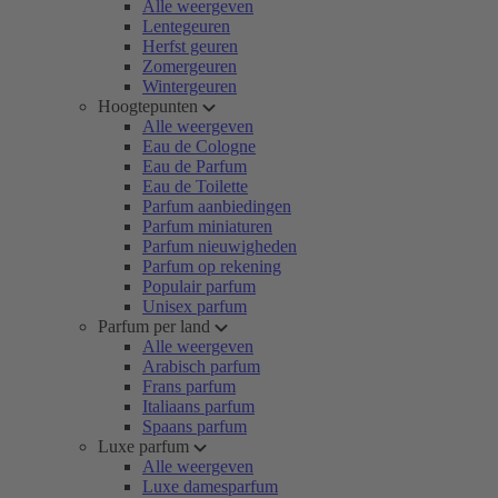
Alle weergeven
Lentegeuren
Herfst geuren
Zomergeuren
Wintergeuren
Hoogtepunten
Alle weergeven
Eau de Cologne
Eau de Parfum
Eau de Toilette
Parfum aanbiedingen
Parfum miniaturen
Parfum nieuwigheden
Parfum op rekening
Populair parfum
Unisex parfum
Parfum per land
Alle weergeven
Arabisch parfum
Frans parfum
Italiaans parfum
Spaans parfum
Luxe parfum
Alle weergeven
Luxe damesparfum