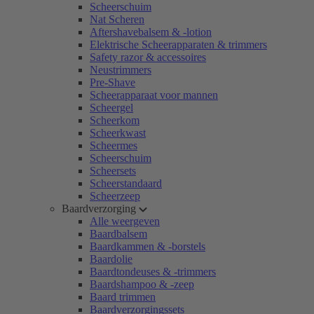
Scheerschuim
Nat Scheren
Aftershavebalsem & -lotion
Elektrische Scheerapparaten & trimmers
Safety razor & accessoires
Neustrimmers
Pre-Shave
Scheerapparaat voor mannen
Scheergel
Scheerkom
Scheerkwast
Scheermes
Scheerschuim
Scheersets
Scheerstandaard
Scheerzeep
Baardverzorging
Alle weergeven
Baardbalsem
Baardkammen & -borstels
Baardolie
Baardtondeuses & -trimmers
Baardshampoo & -zeep
Baard trimmen
Baardverzorgingssets