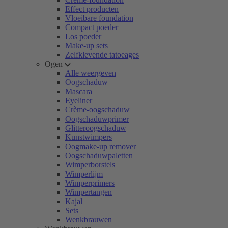
Effect producten
Vloeibare foundation
Compact poeder
Los poeder
Make-up sets
Zelfklevende tatoeages
Ogen
Alle weergeven
Oogschaduw
Mascara
Eyeliner
Crème-oogschaduw
Oogschaduwprimer
Glitteroogschaduw
Kunstwimpers
Oogmake-up remover
Oogschaduwpaletten
Wimperborstels
Wimperlijm
Wimperprimers
Wimpertangen
Kajal
Sets
Wenkbrauwen