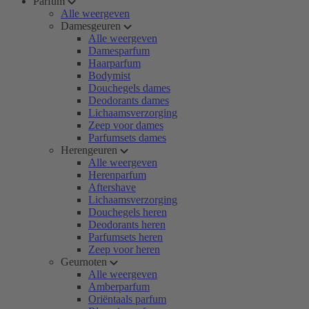
Parfum
Alle weergeven
Damesgeuren
Alle weergeven
Damesparfum
Haarparfum
Bodymist
Douchegels dames
Deodorants dames
Lichaamsverzorging
Zeep voor dames
Parfumsets dames
Herengeuren
Alle weergeven
Herenparfum
Aftershave
Lichaamsverzorging
Douchegels heren
Deodorants heren
Parfumsets heren
Zeep voor heren
Geurnoten
Alle weergeven
Amberparfum
Oriëntaals parfum