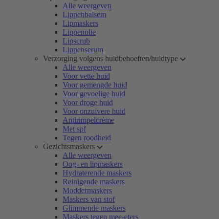
Alle weergeven
Lippenbalsem
Lipmaskers
Lippenolie
Lipscrub
Lippenserum
Verzorging volgens huidbehoeften/huidtype
Alle weergeven
Voor vette huid
Voor gemengde huid
Voor gevoelige huid
Voor droge huid
Voor onzuivere huid
Antirimpelcrème
Met spf
Tegen roodheid
Gezichtsmaskers
Alle weergeven
Oog- en lipmaskers
Hydraterende maskers
Reinigende maskers
Moddermaskers
Maskers van stof
Glimmende maskers
Maskers tegen mee-eters