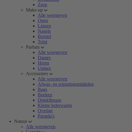
Zeep
Make-up
Alle weergeven
Ogen
Lippen
Nagels
Borstel
Teint
Parfum
Alle weergeven
Dames
Heren
Unisex
Accessoires
Alle weergeven
Afwas- en reinigingsmiddelen
Bags
Boeken
Drinkflessen
Kleine lederwaren
Overige
Paraplu's
Natuur
Alle weergeven
Gezicht