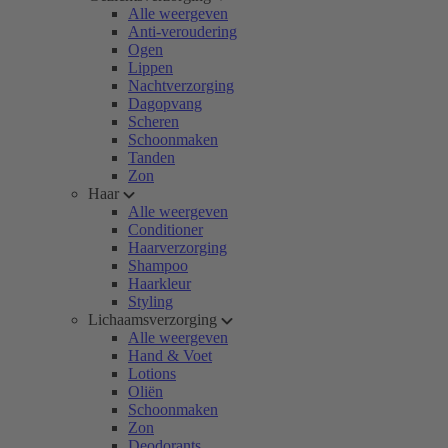
Alle weergeven
Anti-veroudering
Ogen
Lippen
Nachtverzorging
Dagopvang
Scheren
Schoonmaken
Tanden
Zon
Haar
Alle weergeven
Conditioner
Haarverzorging
Shampoo
Haarkleur
Styling
Lichaamsverzorging
Alle weergeven
Hand & Voet
Lotions
Oliën
Schoonmaken
Zon
Deodorants