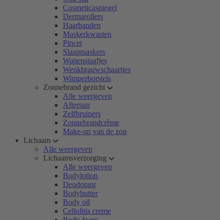
Cosmeticaspiegel
Dermarollers
Haarbanden
Maskerkwasten
Pincet
Slaapmaskers
Wattenstaafjes
Wenkbrauwschaartjes
Wimperborstels
Zonnebrand gezicht
Alle weergeven
Aftersun
Zelfbruiners
Zonnebrandcrème
Make-up van de zon
Lichaam
Alle weergeven
Lichaamsverzorging
Alle weergeven
Bodylotion
Deodorant
Bodybutter
Body oil
Cellulitis creme
Body foam