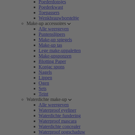
Poederdonsjes
Poederkwast
Toepassers
Wenkbrauwborsteltje
Make-up accessoires
Alle weergeven
Puntenslijpers
Make-up spiegels
Make-up tas
Lege make-uppaletten
Make-upsponzen
Blotting Paper
Konjac spons
Nagels
Lippen
Ogen
Sets
Teint
Waterdichte make-up
Alle weergeven
Waterproof eyeliner
Waterdichte fundering
Waterproof mascara
Waterdichte concealer
Waterproof oogschaduw