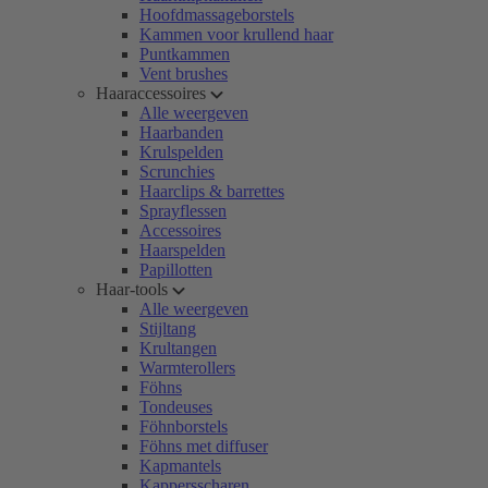
Hoofdmassageborstels
Kammen voor krullend haar
Puntkammen
Vent brushes
Haaraccessoires
Alle weergeven
Haarbanden
Krulspelden
Scrunchies
Haarclips & barrettes
Sprayflessen
Accessoires
Haarspelden
Papillotten
Haar-tools
Alle weergeven
Stijltang
Krultangen
Warmterollers
Föhns
Tondeuses
Föhnborstels
Föhns met diffuser
Kapmantels
Kappersscharen