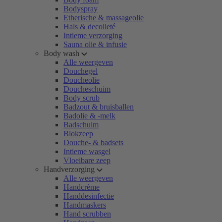
Bodyspray
Etherische & massageolie
Hals & decolleté
Intieme verzorging
Sauna olie & infusie
Body wash
Alle weergeven
Douchegel
Doucheolie
Doucheschuim
Body scrub
Badzout & bruisballen
Badolie & -melk
Badschuim
Blokzeep
Douche- & badsets
Intieme wasgel
Vloeibare zeep
Handverzorging
Alle weergeven
Handcrème
Handdesinfectie
Handmaskers
Hand scrubben