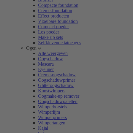
Compacte foundation
Crème-foundation
Effect producten
Vloeibare foundation
Compact poeder
Los poeder
Make-up sets
Zelfklevende tatoeages
Ogen
Alle weergeven
Oogschaduw
Mascara
Eyeliner
Crème-oogschaduw
Oogschaduwprimer
Glitteroogschaduw
Kunstwimpers
Oogmake-up remover
Oogschaduwpaletten
Wimperborstels
Wimperlijm
Wimperprimers
Wimpertangen
Kajal