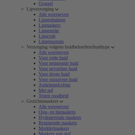
Ooggel
Lipverzorging
Alle weergeven
Lippenbalsem
Lipmaskers
Lippenolie
Lipscrub
Lippenserum
Verzorging volgens huidbehoeften/huidtype
Alle weergeven
Voor vette huid
Voor gemengde huid
Voor gevoelige huid
Voor droge huid
Voor onzuivere huid
Antirimpelcrème
Met spf
Tegen roodheid
Gezichtsmaskers
Alle weergeven
Oog- en lipmaskers
Hydraterende maskers
Reinigende maskers
Moddermaskers
Maskers van stof