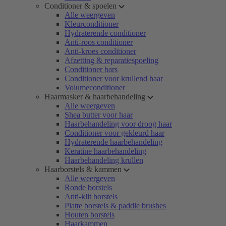
Conditioner & spoelen
Alle weergeven
Kleurconditioner
Hydraterende conditioner
Anti-roos conditioner
Anti-kroes conditioner
Afzetting & reparatiespoeling
Conditioner bars
Conditioner voor krullend haar
Volumeconditioner
Haarmasker & haarbehandeling
Alle weergeven
Shea butter voor haar
Haarbehandeling voor droog haar
Conditioner voor gekleurd haar
Hydraterende haarbehandeling
Keratine haarbehandeling
Haarbehandeling krullen
Haarborstels & kammen
Alle weergeven
Ronde borstels
Anti-klit borstels
Platte borstels & paddle brushes
Houten borstels
Haarkammen