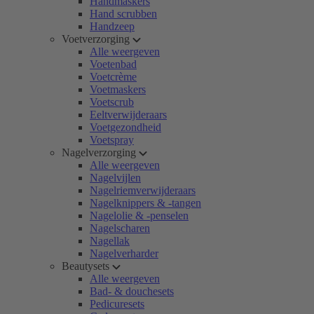
Handmaskers
Hand scrubben
Handzeep
Voetverzorging
Alle weergeven
Voetenbad
Voetcrème
Voetmaskers
Voetscrub
Eeltverwijderaars
Voetgezondheid
Voetspray
Nagelverzorging
Alle weergeven
Nagelvijlen
Nagelriemverwijderaars
Nagelknippers & -tangen
Nagelolie & -penselen
Nagelscharen
Nagellak
Nagelverharder
Beautysets
Alle weergeven
Bad- & douchesets
Pedicuresets