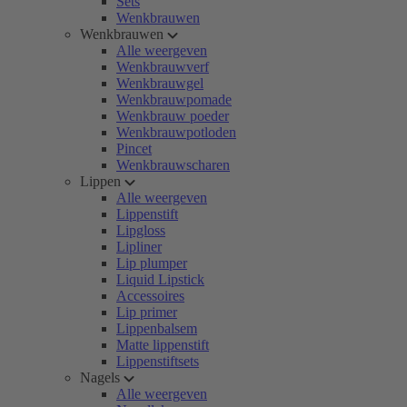
Sets
Wenkbrauwen
Wenkbrauwen
Alle weergeven
Wenkbrauwverf
Wenkbrauwgel
Wenkbrauwpomade
Wenkbrauw poeder
Wenkbrauwpotloden
Pincet
Wenkbrauwscharen
Lippen
Alle weergeven
Lippenstift
Lipgloss
Lipliner
Lip plumper
Liquid Lipstick
Accessoires
Lip primer
Lippenbalsem
Matte lippenstift
Lippenstiftsets
Nagels
Alle weergeven