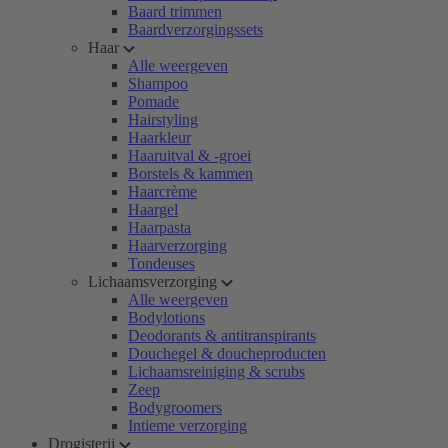
Baard trimmen
Baardverzorgingssets
Haar
Alle weergeven
Shampoo
Pomade
Hairstyling
Haarkleur
Haaruitval & -groei
Borstels & kammen
Haarcrème
Haargel
Haarpasta
Haarverzorging
Tondeuses
Lichaamsverzorging
Alle weergeven
Bodylotions
Deodorants & antitranspirants
Douchegel & doucheproducten
Lichaamsreiniging & scrubs
Zeep
Bodygroomers
Intieme verzorging
Drogisterij