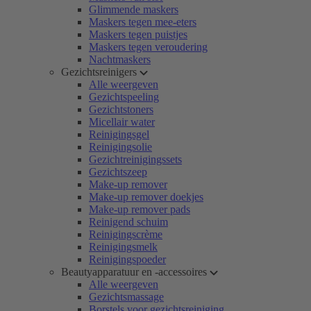
Glimmende maskers
Maskers tegen mee-eters
Maskers tegen puistjes
Maskers tegen veroudering
Nachtmaskers
Gezichtsreinigers
Alle weergeven
Gezichtspeeling
Gezichtstoners
Micellair water
Reinigingsgel
Reinigingsolie
Gezichtreinigingssets
Gezichtszeep
Make-up remover
Make-up remover doekjes
Make-up remover pads
Reinigend schuim
Reinigingscrème
Reinigingsmelk
Reinigingspoeder
Beautyapparatuur en -accessoires
Alle weergeven
Gezichtsmassage
Borstels voor gezichtsreiniging