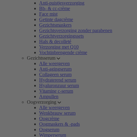
Anti-puistjesverzorging
Bb- & cc-crème
Face mist
Getinte dagcrème
Gezichtsmaskers
Gezichtsverzorging zonder parabenen
Gezichtverzorgingssets
Hals & decolleté
Verzorging met Q10
Vochtinbrengende crème
Gezichtsserum
Alle weergeven
Anti-agingserum
Collageen serum
Hydraterend serum
Hyaluronzuur serum
Vitamine c-serum
Ampullen
Oogverzorging
Alle weergeven
Wenkbrauw serum
Oogcrème
Oogmaskers & -pads
Oogserum
Wimperserum