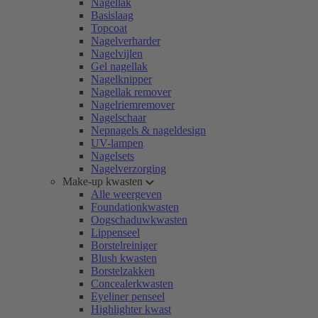
Nagellak
Basislaag
Topcoat
Nagelverharder
Nagelvijlen
Gel nagellak
Nagelknipper
Nagellak remover
Nagelriemremover
Nagelschaar
Nepnagels & nageldesign
UV-lampen
Nagelsets
Nagelverzorging
Make-up kwasten
Alle weergeven
Foundationkwasten
Oogschaduwkwasten
Lippenseel
Borstelreiniger
Blush kwasten
Borstelzakken
Concealerkwasten
Eyeliner penseel
Highlighter kwast