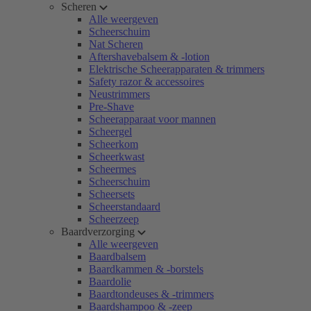
Scheren
Alle weergeven
Scheerschuim
Nat Scheren
Aftershavebalsem & -lotion
Elektrische Scheerapparaten & trimmers
Safety razor & accessoires
Neustrimmers
Pre-Shave
Scheerapparaat voor mannen
Scheergel
Scheerkom
Scheerkwast
Scheermes
Scheerschuim
Scheersets
Scheerstandaard
Scheerzeep
Baardverzorging
Alle weergeven
Baardbalsem
Baardkammen & -borstels
Baardolie
Baardtondeuses & -trimmers
Baardshampoo & -zeep