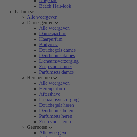
Nagellak
Beach Hair-look
Parfum
Alle weergeven
Damesgeuren
Alle weergeven
Damesparfum
Haarparfum
Bodymist
Douchegels dames
Deodorants dames
Lichaamsverzorging
Zeep voor dames
Parfumsets dames
Herengeuren
Alle weergeven
Herenparfum
Aftershave
Lichaamsverzorging
Douchegels heren
Deodorants heren
Parfumsets heren
Zeep voor heren
Geurnoten
Alle weergeven