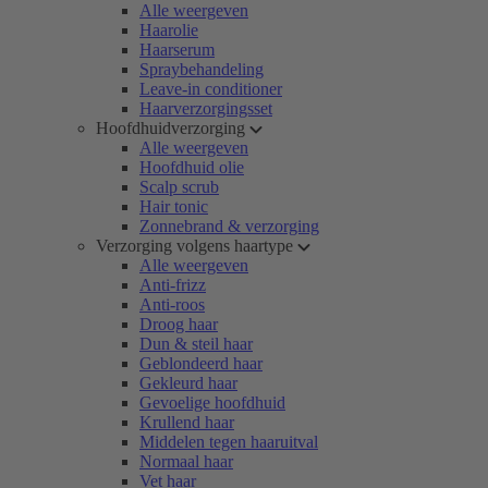
Alle weergeven
Haarolie
Haarserum
Spraybehandeling
Leave-in conditioner
Haarverzorgingsset
Hoofdhuidverzorging
Alle weergeven
Hoofdhuid olie
Scalp scrub
Hair tonic
Zonnebrand & verzorging
Verzorging volgens haartype
Alle weergeven
Anti-frizz
Anti-roos
Droog haar
Dun & steil haar
Geblondeerd haar
Gekleurd haar
Gevoelige hoofdhuid
Krullend haar
Middelen tegen haaruitval
Normaal haar
Vet haar