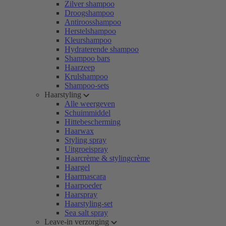
Zilver shampoo
Droogshampoo
Antiroosshampoo
Herstelshampoo
Kleurshampoo
Hydraterende shampoo
Shampoo bars
Haarzeep
Krulshampoo
Shampoo-sets
Haarstyling
Alle weergeven
Schuimmiddel
Hittebescherming
Haarwax
Styling spray
Uitgroeispray
Haarcrème & stylingcrème
Haargel
Haarmascara
Haarpoeder
Haarspray
Haarstyling-set
Sea salt spray
Leave-in verzorging