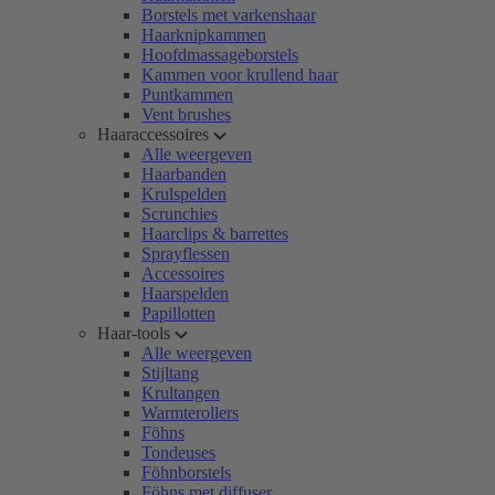
Borstels met varkenshaar
Haarknipkammen
Hoofdmassageborstels
Kammen voor krullend haar
Puntkammen
Vent brushes
Haaraccessoires
Alle weergeven
Haarbanden
Krulspelden
Scrunchies
Haarclips & barrettes
Sprayflessen
Accessoires
Haarspelden
Papillotten
Haar-tools
Alle weergeven
Stijltang
Krultangen
Warmterollers
Föhns
Tondeuses
Föhnborstels
Föhns met diffuser