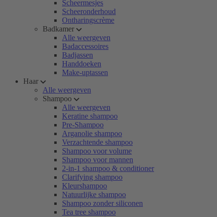
Scheermesjes
Scheeronderhoud
Ontharingscrème
Badkamer
Alle weergeven
Badaccessoires
Badjassen
Handdoeken
Make-uptassen
Haar
Alle weergeven
Shampoo
Alle weergeven
Keratine shampoo
Pre-Shampoo
Arganolie shampoo
Verzachtende shampoo
Shampoo voor volume
Shampoo voor mannen
2-in-1 shampoo & conditioner
Clarifying shampoo
Kleurshampoo
Natuurlijke shampoo
Shampoo zonder siliconen
Tea tree shampoo