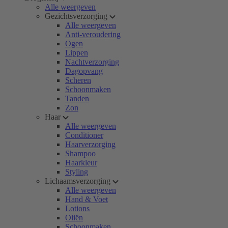
Alle weergeven
Gezichtsverzorging
Alle weergeven
Anti-veroudering
Ogen
Lippen
Nachtverzorging
Dagopvang
Scheren
Schoonmaken
Tanden
Zon
Haar
Alle weergeven
Conditioner
Haarverzorging
Shampoo
Haarkleur
Styling
Lichaamsverzorging
Alle weergeven
Hand & Voet
Lotions
Oliën
Schoonmaken