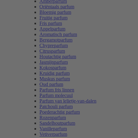
Amberparfum
Oriëntaals parfum
Bloemig parfum
Fruitig parfum
Fris parfum
Appelparfum
Aromatisch parfum
Bergamotparfum
Chypreparfum
Citrusparfum
Houtachtig parfum
Jasmijnparfum
Kokosparfum
Kruidig parfum
Muskus parfum
Oud parfum
Parfum fris linnen
Parfum molecuul
Parfum van lelietje-van-dalen
Patchouli parfum
Poederachtig parfum
Rozenparfum
Sandelhoutparfum
Vanilleparfum
Vetiverparfum