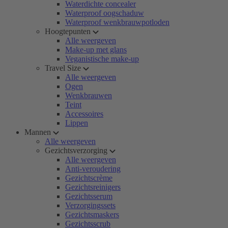
Waterdichte concealer
Waterproof oogschaduw
Waterproof wenkbrauwpotloden
Hoogtepunten
Alle weergeven
Make-up met glans
Veganistische make-up
Travel Size
Alle weergeven
Ogen
Wenkbrauwen
Teint
Accessoires
Lippen
Mannen
Alle weergeven
Gezichtsverzorging
Alle weergeven
Anti-veroudering
Gezichtscrème
Gezichtsreinigers
Gezichtsserum
Verzorgingssets
Gezichtsmaskers
Gezichtsscrub