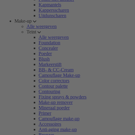
Kapmantels
Kappersscharen
Uitdunscharen
Make-up
Alle weergeven
Teint
Alle weergeven
Foundation
Concealer
Poeder
Blush
Markeerstift
BB- & CC-Cream
Camouflage Make-up
Color correctors
Contour palette
Contouring
Fixing sprays & powders
Make-up remover
Mineraal poeder
Primer
Camouflage make-up
Accessoires
Anti-aging make-up
Bronzer