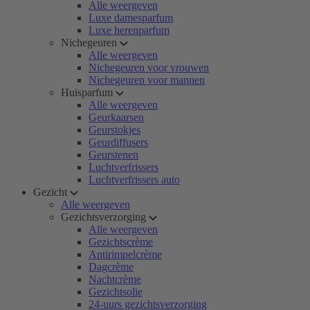
Alle weergeven
Luxe damesparfum
Luxe herenparfum
Nichegeuren
Alle weergeven
Nichegeuren voor vrouwen
Nichegeuren voor mannen
Huisparfum
Alle weergeven
Geurkaarsen
Geurstokjes
Geurdiffusers
Geurstenen
Luchtverfrissers
Luchtverfrissers auto
Gezicht
Alle weergeven
Gezichtsverzorging
Alle weergeven
Gezichtscrème
Antirimpelcrème
Dagcrème
Nachtcrème
Gezichtsolie
24-uurs gezichtsverzorging