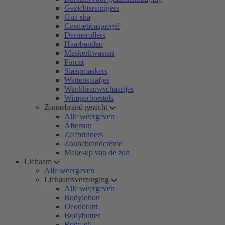
Gezichtsreinigers
Gua sha
Cosmeticaspiegel
Dermarollers
Haarbanden
Maskerkwasten
Pincet
Slaapmaskers
Wattenstaafjes
Wenkbrauwschaartjes
Wimperborstels
Zonnebrand gezicht
Alle weergeven
Aftersun
Zelfbruiners
Zonnebrandcrème
Make-up van de zon
Lichaam
Alle weergeven
Lichaamsverzorging
Alle weergeven
Bodylotion
Deodorant
Bodybutter
Body oil