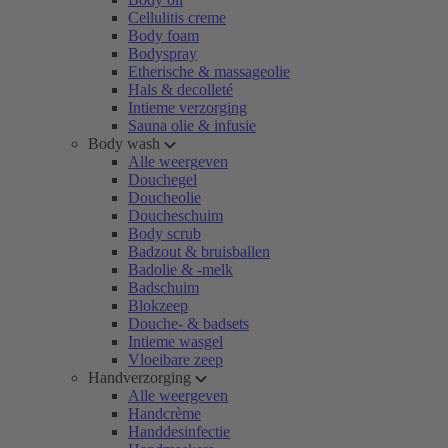
Cellulitis creme
Body foam
Bodyspray
Etherische & massageolie
Hals & decolleté
Intieme verzorging
Sauna olie & infusie
Body wash
Alle weergeven
Douchegel
Doucheolie
Doucheschuim
Body scrub
Badzout & bruisballen
Badolie & -melk
Badschuim
Blokzeep
Douche- & badsets
Intieme wasgel
Vloeibare zeep
Handverzorging
Alle weergeven
Handcrème
Handdesinfectie