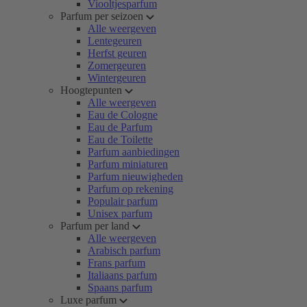
Viooltjesparfum
Parfum per seizoen
Alle weergeven
Lentegeuren
Herfst geuren
Zomergeuren
Wintergeuren
Hoogtepunten
Alle weergeven
Eau de Cologne
Eau de Parfum
Eau de Toilette
Parfum aanbiedingen
Parfum miniaturen
Parfum nieuwigheden
Parfum op rekening
Populair parfum
Unisex parfum
Parfum per land
Alle weergeven
Arabisch parfum
Frans parfum
Italiaans parfum
Spaans parfum
Luxe parfum