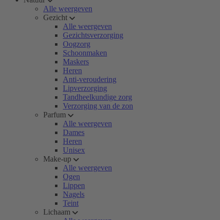
Alle weergeven
Gezicht
Alle weergeven
Gezichtsverzorging
Oogzorg
Schoonmaken
Maskers
Heren
Anti-veroudering
Lipverzorging
Tandheelkundige zorg
Verzorging van de zon
Parfum
Alle weergeven
Dames
Heren
Unisex
Make-up
Alle weergeven
Ogen
Lippen
Nagels
Teint
Lichaam