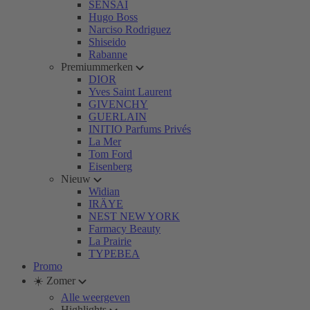
SENSAI
Hugo Boss
Narciso Rodriguez
Shiseido
Rabanne
Premiummerken
DIOR
Yves Saint Laurent
GIVENCHY
GUERLAIN
INITIO Parfums Privés
La Mer
Tom Ford
Eisenberg
Nieuw
Widian
IRÄYE
NEST NEW YORK
Farmacy Beauty
La Prairie
TYPEBEA
Promo
☀️ Zomer
Alle weergeven
Highlights