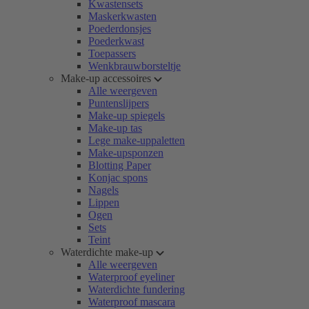
Kwastensets
Maskerkwasten
Poederdonsjes
Poederkwast
Toepassers
Wenkbrauwborsteltje
Make-up accessoires
Alle weergeven
Puntenslijpers
Make-up spiegels
Make-up tas
Lege make-uppaletten
Make-upsponzen
Blotting Paper
Konjac spons
Nagels
Lippen
Ogen
Sets
Teint
Waterdichte make-up
Alle weergeven
Waterproof eyeliner
Waterdichte fundering
Waterproof mascara