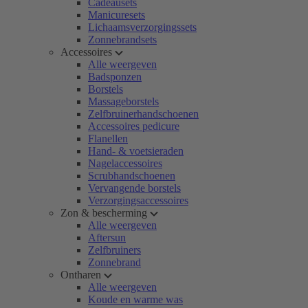
Cadeausets
Manicuresets
Lichaamsverzorgingssets
Zonnebrandsets
Accessoires
Alle weergeven
Badsponzen
Borstels
Massageborstels
Zelfbruinerhandschoenen
Accessoires pedicure
Flanellen
Hand- & voetsieraden
Nagelaccessoires
Scrubhandschoenen
Vervangende borstels
Verzorgingsaccessoires
Zon & bescherming
Alle weergeven
Aftersun
Zelfbruiners
Zonnebrand
Ontharen
Alle weergeven
Koude en warme was