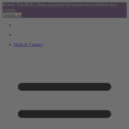
Beauty Top Picks: Shop populaire favorieten en bestsellers met
korting
Ontdek nu
Hulp & Contact