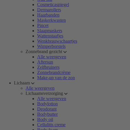
Cosmeticaspiegel
Dermarollers
Haarbanden
Maskerkwasten
Pincet
Slaapmaskers
Wattenstaafjes
Wenkbrauwschaartjes
Wimperborstels
Zonnebrand gezicht
Alle weergeven
Aftersun
Zelfbruiners
Zonnebrandcrème
Make-up van de zon
Lichaam
Alle weergeven
Lichaamsverzorging
Alle weergeven
Bodylotion
Deodorant
Bodybutter
Body oil
Cellulitis creme
Body foam