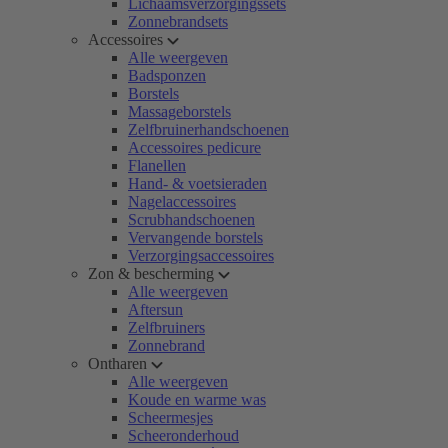
Lichaamsverzorgingssets
Zonnebrandsets
Accessoires
Alle weergeven
Badsponzen
Borstels
Massageborstels
Zelfbruinerhandschoenen
Accessoires pedicure
Flanellen
Hand- & voetsieraden
Nagelaccessoires
Scrubhandschoenen
Vervangende borstels
Verzorgingsaccessoires
Zon & bescherming
Alle weergeven
Aftersun
Zelfbruiners
Zonnebrand
Ontharen
Alle weergeven
Koude en warme was
Scheermesjes
Scheeronderhoud