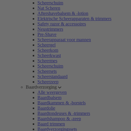
Scheerschuim
Nat Scheren
Aftershavebalsem & -lotion
Elektrische Scheerapparaten & trimmers
Safety razor & accessoires
Neustrimmers
Pre-Shave
Scheerapparaat voor mannen
Scheergel
Scheerkom
Scheerkwast
Scheermes
Scheerschuim
Scheersets
Scheerstandaard
Scheerzeep
Baardverzorging
Alle weergeven
Baardbalsem
Baardkammen & -borstels
Baardolie
Baardtondeuses & -trimmers
Baardshampoo & -zeep
Baard trimmen
Baardverzorgingssets