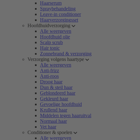
Haarserum
Spraybehandeling
Leave-in conditioner
Haarverzorgingsset
Hoofdhuidverzorging
Alle weergeven
Hoofdhuid olie
Scalp scrub
Hair tonic
Zonnebrand & verzorging
Verzorging volgens haartype
Alle weergeven
Anti-frizz
Anti-roos
Droog haar
Dun & steil haar
Geblondeerd haar
Gekleurd haar
Gevoelige hoofdhuid
Krullend haar
Middelen tegen haaruitval
Normaal haar
Vet haar
Conditioner & spoelen
Alle weergeven