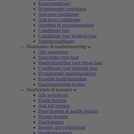
Kleurconditioner
Hydraterende conditioner
Anti-roos conditioner
Anti-kroes conditioner
Afzetting & reparatiespoeling
Conditioner bars
Conditioner voor krullend haar
Volumeconditioner
Haarmasker & haarbehandeling
Alle weergeven
Shea butter voor haar
Haarbehandeling voor droog haar
Conditioner voor gekleurd haar
Hydraterende haarbehandeling
Keratine haarbehandeling
Haarbehandeling krullen
Haarborstels & kammen
Alle weergeven
Ronde borstels
Anti-klit borstels
Platte borstels & paddle brushes
Houten borstels
Haarkammen
Borstels met varkenshaar
Haarknipkammen