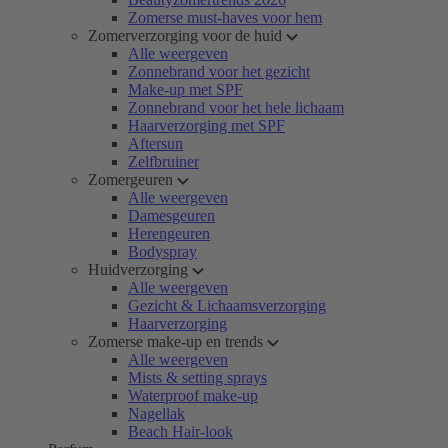
Zomerse must-haves voor hem
Zomerverzorging voor de huid
Alle weergeven
Zonnebrand voor het gezicht
Make-up met SPF
Zonnebrand voor het hele lichaam
Haarverzorging met SPF
Aftersun
Zelfbruiner
Zomergeuren
Alle weergeven
Damesgeuren
Herengeuren
Bodyspray
Huidverzorging
Alle weergeven
Gezicht & Lichaamsverzorging
Haarverzorging
Zomerse make-up en trends
Alle weergeven
Mists & setting sprays
Waterproof make-up
Nagellak
Beach Hair-look