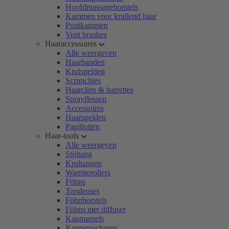
Hoofdmassageborstels
Kammen voor krullend haar
Puntkammen
Vent brushes
Haaraccessoires
Alle weergeven
Haarbanden
Krulspelden
Scrunchies
Haarclips & barrettes
Sprayflessen
Accessoires
Haarspelden
Papillotten
Haar-tools
Alle weergeven
Stijltang
Krultangen
Warmterollers
Föhns
Tondeuses
Föhnborstels
Föhns met diffuser
Kapmantels
Kappersscharen