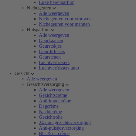
Luxe herenparfum
Nichegeuren
Alle weergeven
Nichegeuren voor vrouwen
Nichegeuren voor mannen
Huisparfum
Alle weergeven
Geurkaarsen
Geurstokjes
Geurdiffusers
Geurstenen
Luchtverfrissers
Luchtverfrissers auto
Gezicht
Alle weergeven
Gezichtsverzorging
Alle weergeven
Gezichtscrème
Antirimpelcrème
Dagcrème
Nachtcrème
Gezichtsolie
24-uurs gezichtsverzorging
Anti-puistjesverzorging
Bb- & cc-crème