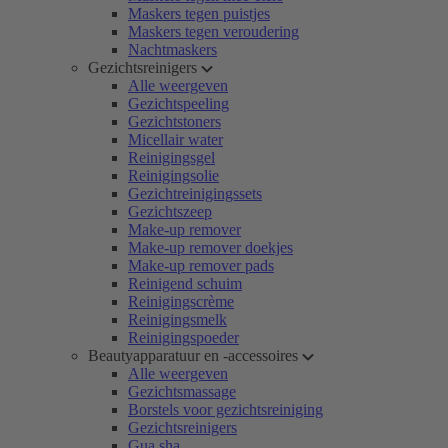
Maskers tegen puistjes
Maskers tegen veroudering
Nachtmaskers
Gezichtsreinigers
Alle weergeven
Gezichtspeeling
Gezichtstoners
Micellair water
Reinigingsgel
Reinigingsolie
Gezichtreinigingssets
Gezichtszeep
Make-up remover
Make-up remover doekjes
Make-up remover pads
Reinigend schuim
Reinigingscrème
Reinigingsmelk
Reinigingspoeder
Beautyapparatuur en -accessoires
Alle weergeven
Gezichtsmassage
Borstels voor gezichtsreiniging
Gezichtsreinigers
Gua sha