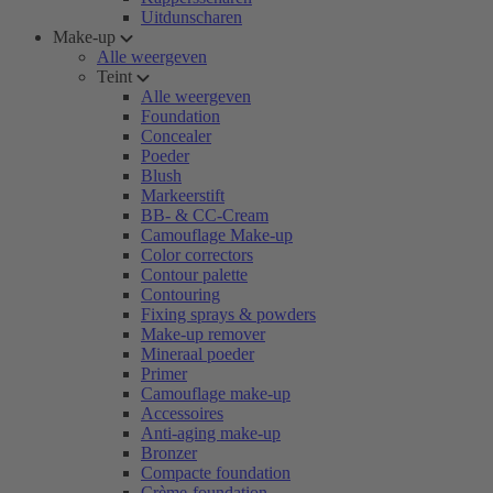
Uitdunscharen
Make-up
Alle weergeven
Teint
Alle weergeven
Foundation
Concealer
Poeder
Blush
Markeerstift
BB- & CC-Cream
Camouflage Make-up
Color correctors
Contour palette
Contouring
Fixing sprays & powders
Make-up remover
Mineraal poeder
Primer
Camouflage make-up
Accessoires
Anti-aging make-up
Bronzer
Compacte foundation
Crème-foundation