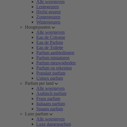
Alle weergeven
Lentegeuren
Herfst geuren
Zomergeuren
Wintergeuren
Hoogtepunten
Alle weergeven
Eau de Cologne
Eau de Parfum
Eau de Toilette
Parfum aanbiedingen
Parfum miniaturen
Parfum nieuwigheden
Parfum op rekening
Populair parfum
Unisex parfum
Parfum per land
Alle weergeven
Arabisch parfum
Frans parfum
Italiaans parfum
Spaans parfum
Luxe parfum
Alle weergeven
Luxe damesparfum