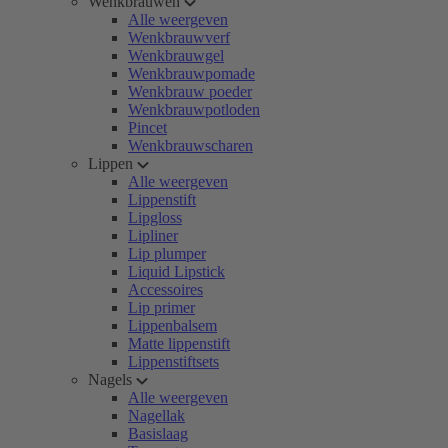
Wenkbrauwen
Alle weergeven
Wenkbrauwverf
Wenkbrauwgel
Wenkbrauwpomade
Wenkbrauw poeder
Wenkbrauwpotloden
Pincet
Wenkbrauwscharen
Lippen
Alle weergeven
Lippenstift
Lipgloss
Lipliner
Lip plumper
Liquid Lipstick
Accessoires
Lip primer
Lippenbalsem
Matte lippenstift
Lippenstiftsets
Nagels
Alle weergeven
Nagellak
Basislaag