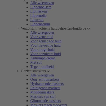
Alle weergeven
Lippenbalsem
Lipmaskers
Lippenolie
Lipscrub
Lippenserum
Verzorging volgens huidbehoeften/huidtype
Alle weergeven
Voor vette huid
Voor gemengde huid
Voor gevoelige huid
Voor droge huid
Voor onzuivere huid
Antirimpelcrème
Met spf
Tegen roodheid
Gezichtsmaskers
Alle weergeven
Oog- en lipmaskers
Hydraterende maskers
Reinigende maskers
Moddermaskers
Maskers van stof
Glimmende maskers
Maskers tegen mee-eters