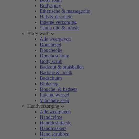
Bodyspray
Etherische & massageolie
Hals & decolleté
Intieme verzorging
Sauna olie & infusie
Body wash
Alle weergeven
Douchegel
Doucheolie
Doucheschuim
Body scrub
Badzout & bruisballen
Badolie & -melk
Badschuim
Blokzeep
Douche- & badsets
Intieme wasgel
Vloeibare zeep
Handverzorging
Alle weergeven
Handcrème
Handdesinfectie
Handmaskers
Hand scrubben