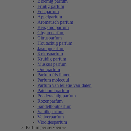
Bloemig parfum
Fruitig parfum
Fris parfum
Appelparfum
Aromatisch parfum
Bergamotparfum
Chypreparfum
Citrusparfum
Houtachtig parfum
Jasmijnparfum
Kokosparfum
Kruidig parfum
Muskus parfum
Oud parfum
Parfum fris linnen
Parfum molecuul
Parfum van lelietje-van-dalen
Patchouli parfum
Poederachtig parfum
Rozenparfum
Sandelhoutparfum
Vanilleparfum
Vetiverparfum
Viooltjesparfum
Parfum per seizoen