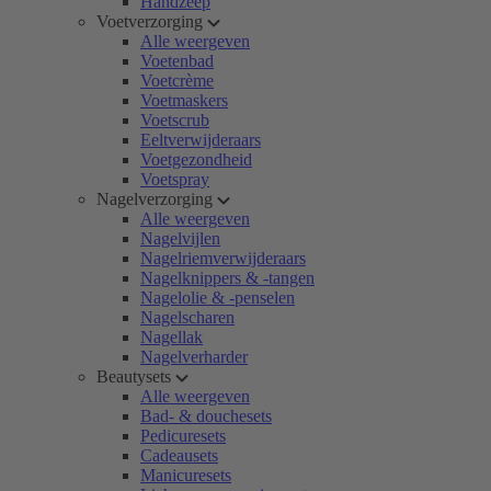
Handzeep
Voetverzorging
Alle weergeven
Voetenbad
Voetcrème
Voetmaskers
Voetscrub
Eeltverwijderaars
Voetgezondheid
Voetspray
Nagelverzorging
Alle weergeven
Nagelvijlen
Nagelriemverwijderaars
Nagelknippers & -tangen
Nagelolie & -penselen
Nagelscharen
Nagellak
Nagelverharder
Beautysets
Alle weergeven
Bad- & douchesets
Pedicuresets
Cadeausets
Manicuresets