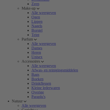
Zeep
Make-up
Alle weergeven
Ogen
Lippen
Nagels
Borstel
Teint
Parfum
Alle weergeven
Dames
Heren
Unisex
Accessoires
Alle weergeven
Afwas- en reinigingsmiddelen
Bags
Boeken
Drinkflessen
Kleine lederwaren
Overige
Paraplu's
Natuur
Alle weergeven
Gezicht