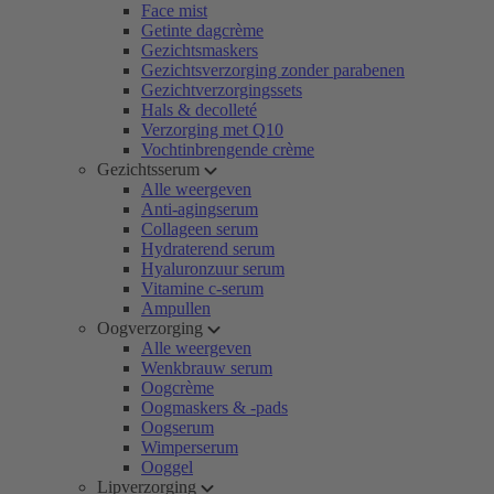
Face mist
Getinte dagcrème
Gezichtsmaskers
Gezichtsverzorging zonder parabenen
Gezichtverzorgingssets
Hals & decolleté
Verzorging met Q10
Vochtinbrengende crème
Gezichtsserum
Alle weergeven
Anti-agingserum
Collageen serum
Hydraterend serum
Hyaluronzuur serum
Vitamine c-serum
Ampullen
Oogverzorging
Alle weergeven
Wenkbrauw serum
Oogcrème
Oogmaskers & -pads
Oogserum
Wimperserum
Ooggel
Lipverzorging