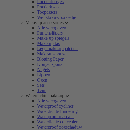
Poederdonsjes
Poederkwast
Toepassers
Wenkbrauwborsteltje
Make-up accessoires
Alle weergeven
Puntenslijpers
Make-up spiegels
Make-up tas
Lege make-uppaletten
Make-upsponzen
Blotting Paper
Konjac spons
Nagels
Lippen
Ogen
Sets
Teint
Waterdichte make-up
Alle weergeven
Waterproof eyeliner
Waterdichte fundering
Waterproof mascara
Waterdichte concealer
Waterproof oogschaduw