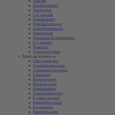
Topcoat
Nagelverharder
Nagelvijlen
Gel nagellak
Nagelknipper
Nagellak remover
Nagelriemremover
Nagelschaar
Nepnagels & nageldesign
UV-lampen
Nagelsets
Nagelverzorging
Make-up kwasten
Alle weergeven
Foundationkwasten
Oogschaduwkwasten
Lippenseel
Borstelreiniger
Blush kwasten
Borstelzakken
Concealerkwasten
Eyeliner penseel
Highlighter kwast
Kwastensets
Maskerkwasten