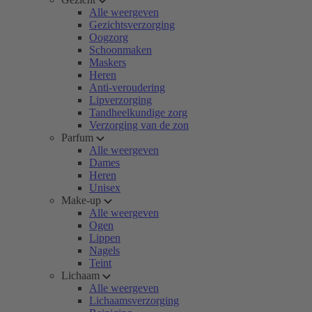
Alle weergeven
Gezichtsverzorging
Oogzorg
Schoonmaken
Maskers
Heren
Anti-veroudering
Lipverzorging
Tandheelkundige zorg
Verzorging van de zon
Parfum
Alle weergeven
Dames
Heren
Unisex
Make-up
Alle weergeven
Ogen
Lippen
Nagels
Teint
Lichaam
Alle weergeven
Lichaamsverzorging