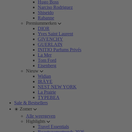
Hugo Boss
Narciso Rodriguez
Shiseido
Rabanne
Premiummerken
DIOR
Yves Saint Laurent
GIVENCHY
GUERLAIN
INITIO Parfums Privés
La Mer
Tom Ford
Eisenberg
Nieuw
Widian
IRÄYE
NEST NEW YORK
La Prairie
TYPEBEA
Sale & Bestsellers
☀️ Zomer
Alle weergeven
Highlights
Travel Essentials
Beautyzomertrends 2026