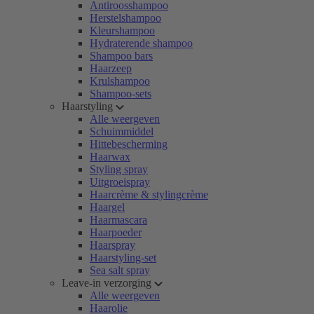
Antiroosshampoo
Herstelshampoo
Kleurshampoo
Hydraterende shampoo
Shampoo bars
Haarzeep
Krulshampoo
Shampoo-sets
Haarstyling
Alle weergeven
Schuimmiddel
Hittebescherming
Haarwax
Styling spray
Uitgroeispray
Haarcrème & stylingcrème
Haargel
Haarmascara
Haarpoeder
Haarspray
Haarstyling-set
Sea salt spray
Leave-in verzorging
Alle weergeven
Haarolie