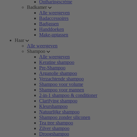
Ontharingscrème
Badkamer
Alle weergeven
Badaccessoires
Badjassen
Handdoeken
Make-uptassen
Haar
Alle weergeven
Shampoo
Alle weergeven
Keratine shampoo
Pre-Shampoo
Arganolie shampoo
Verzachtende shampoo
Shampoo voor volume
Shampoo voor mannen
2-in-1 shampoo & conditioner
Clarifying shampoo
Kleurshampoo
Natuurlijke shampoo
Shampoo zonder siliconen
Tea tree shampoo
Zilver shampoo
Droogshampoo