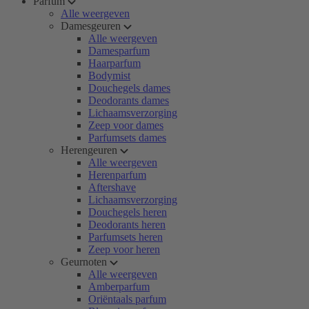
Parfum
Alle weergeven
Damesgeuren
Alle weergeven
Damesparfum
Haarparfum
Bodymist
Douchegels dames
Deodorants dames
Lichaamsverzorging
Zeep voor dames
Parfumsets dames
Herengeuren
Alle weergeven
Herenparfum
Aftershave
Lichaamsverzorging
Douchegels heren
Deodorants heren
Parfumsets heren
Zeep voor heren
Geurnoten
Alle weergeven
Amberparfum
Oriëntaals parfum