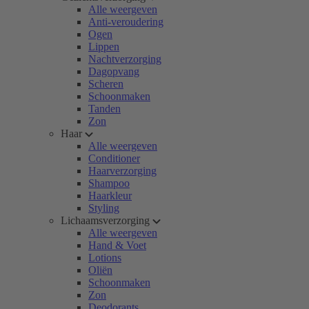
Alle weergeven
Anti-veroudering
Ogen
Lippen
Nachtverzorging
Dagopvang
Scheren
Schoonmaken
Tanden
Zon
Haar
Alle weergeven
Conditioner
Haarverzorging
Shampoo
Haarkleur
Styling
Lichaamsverzorging
Alle weergeven
Hand & Voet
Lotions
Oliën
Schoonmaken
Zon
Deodorants