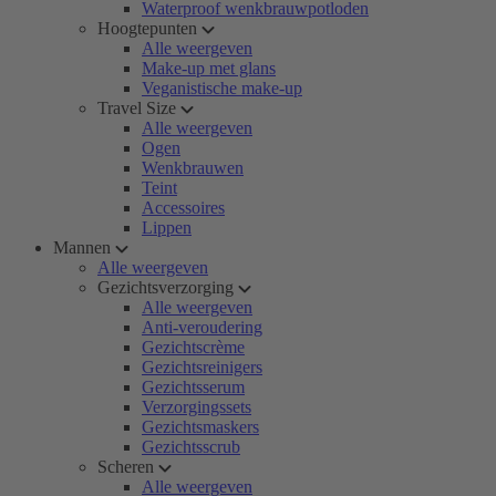
Waterproof wenkbrauwpotloden
Hoogtepunten
Alle weergeven
Make-up met glans
Veganistische make-up
Travel Size
Alle weergeven
Ogen
Wenkbrauwen
Teint
Accessoires
Lippen
Mannen
Alle weergeven
Gezichtsverzorging
Alle weergeven
Anti-veroudering
Gezichtscrème
Gezichtsreinigers
Gezichtsserum
Verzorgingssets
Gezichtsmaskers
Gezichtsscrub
Scheren
Alle weergeven