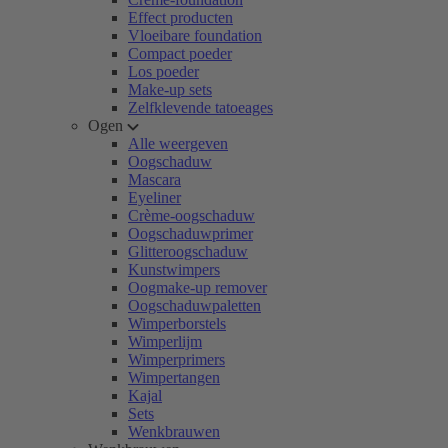
Effect producten
Vloeibare foundation
Compact poeder
Los poeder
Make-up sets
Zelfklevende tatoeages
Ogen
Alle weergeven
Oogschaduw
Mascara
Eyeliner
Crème-oogschaduw
Oogschaduwprimer
Glitteroogschaduw
Kunstwimpers
Oogmake-up remover
Oogschaduwpaletten
Wimperborstels
Wimperlijm
Wimperprimers
Wimpertangen
Kajal
Sets
Wenkbrauwen