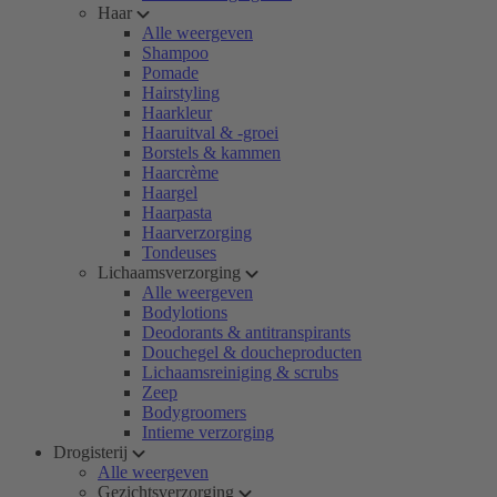
Haar
Alle weergeven
Shampoo
Pomade
Hairstyling
Haarkleur
Haaruitval & -groei
Borstels & kammen
Haarcrème
Haargel
Haarpasta
Haarverzorging
Tondeuses
Lichaamsverzorging
Alle weergeven
Bodylotions
Deodorants & antitranspirants
Douchegel & doucheproducten
Lichaamsreiniging & scrubs
Zeep
Bodygroomers
Intieme verzorging
Drogisterij
Alle weergeven
Gezichtsverzorging