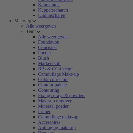
Kapmantels
Kappersscharen
Uitdunscharen
Make-up
Alle weergeven
Teint
Alle weergeven
Foundation
Concealer
Poeder
Blush
Markeerstift
BB- & CC-Cream
Camouflage Make-up
Color correctors
Contour palette
Contouring
Fixing sprays & powders
Make-up remover
Mineraal poeder
Primer
Camouflage make-up
Accessoires
Anti-aging make-up
Bronzer