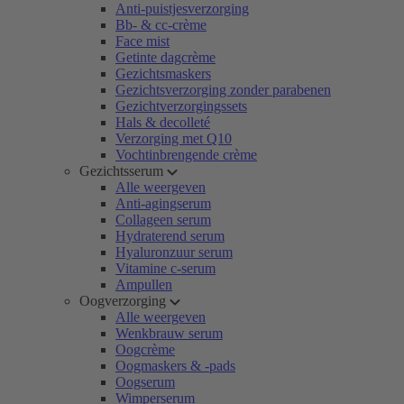
Anti-puistjesverzorging
Bb- & cc-crème
Face mist
Getinte dagcrème
Gezichtsmaskers
Gezichtsverzorging zonder parabenen
Gezichtverzorgingssets
Hals & decolleté
Verzorging met Q10
Vochtinbrengende crème
Gezichtsserum
Alle weergeven
Anti-agingserum
Collageen serum
Hydraterend serum
Hyaluronzuur serum
Vitamine c-serum
Ampullen
Oogverzorging
Alle weergeven
Wenkbrauw serum
Oogcrème
Oogmaskers & -pads
Oogserum
Wimperserum