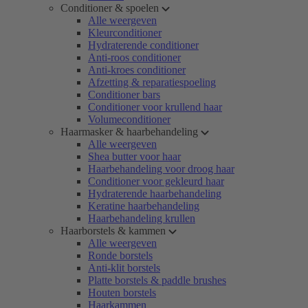
Conditioner & spoelen
Alle weergeven
Kleurconditioner
Hydraterende conditioner
Anti-roos conditioner
Anti-kroes conditioner
Afzetting & reparatiespoeling
Conditioner bars
Conditioner voor krullend haar
Volumeconditioner
Haarmasker & haarbehandeling
Alle weergeven
Shea butter voor haar
Haarbehandeling voor droog haar
Conditioner voor gekleurd haar
Hydraterende haarbehandeling
Keratine haarbehandeling
Haarbehandeling krullen
Haarborstels & kammen
Alle weergeven
Ronde borstels
Anti-klit borstels
Platte borstels & paddle brushes
Houten borstels
Haarkammen