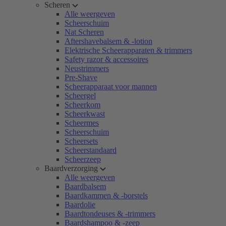
Scheren
Alle weergeven
Scheerschuim
Nat Scheren
Aftershavebalsem & -lotion
Elektrische Scheerapparaten & trimmers
Safety razor & accessoires
Neustrimmers
Pre-Shave
Scheerapparaat voor mannen
Scheergel
Scheerkom
Scheerkwast
Scheermes
Scheerschuim
Scheersets
Scheerstandaard
Scheerzeep
Baardverzorging
Alle weergeven
Baardbalsem
Baardkammen & -borstels
Baardolie
Baardtondeuses & -trimmers
Baardshampoo & -zeep