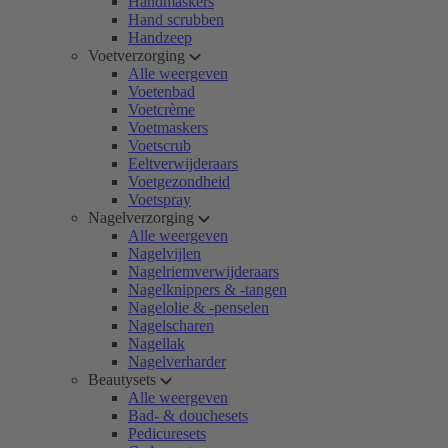
Handmaskers
Hand scrubben
Handzeep
Voetverzorging
Alle weergeven
Voetenbad
Voetcrème
Voetmaskers
Voetscrub
Eeltverwijderaars
Voetgezondheid
Voetspray
Nagelverzorging
Alle weergeven
Nagelvijlen
Nagelriemverwijderaars
Nagelknippers & -tangen
Nagelolie & -penselen
Nagelscharen
Nagellak
Nagelverharder
Beautysets
Alle weergeven
Bad- & douchesets
Pedicuresets