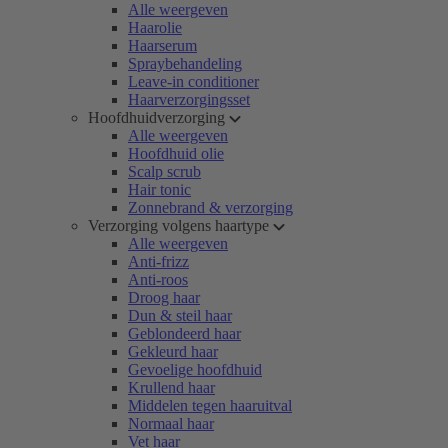
Alle weergeven
Haarolie
Haarserum
Spraybehandeling
Leave-in conditioner
Haarverzorgingsset
Hoofdhuidverzorging
Alle weergeven
Hoofdhuid olie
Scalp scrub
Hair tonic
Zonnebrand & verzorging
Verzorging volgens haartype
Alle weergeven
Anti-frizz
Anti-roos
Droog haar
Dun & steil haar
Geblondeerd haar
Gekleurd haar
Gevoelige hoofdhuid
Krullend haar
Middelen tegen haaruitval
Normaal haar
Vet haar