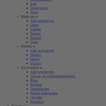
Zon
Deodorants
Zeep
Make-up
Alle weergeven
Ogen
Lippen
Nagels
Borstel
Teint
Parfum
Alle weergeven
Dames
Heren
Unisex
Accessoires
Alle weergeven
Afwas- en reinigingsmiddelen
Bags
Boeken
Drinkflessen
Kleine lederwaren
Overige
Paraplu's
Natuur