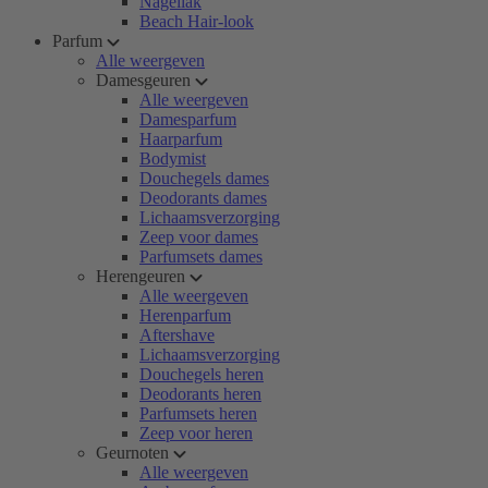
Nagellak
Beach Hair-look
Parfum
Alle weergeven
Damesgeuren
Alle weergeven
Damesparfum
Haarparfum
Bodymist
Douchegels dames
Deodorants dames
Lichaamsverzorging
Zeep voor dames
Parfumsets dames
Herengeuren
Alle weergeven
Herenparfum
Aftershave
Lichaamsverzorging
Douchegels heren
Deodorants heren
Parfumsets heren
Zeep voor heren
Geurnoten
Alle weergeven