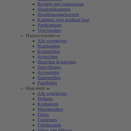
Borstels met varkenshaar
Haarknipkammen
Hoofdmassageborstels
Kammen voor krullend haar
Puntkammen
Vent brushes
Haaraccessoires
Alle weergeven
Haarbanden
Krulspelden
Scrunchies
Haarclips & barrettes
Sprayflessen
Accessoires
Haarspelden
Papillotten
Haar-tools
Alle weergeven
Stijltang
Krultangen
Warmterollers
Föhns
Tondeuses
Föhnborstels
Föhns met diffuser