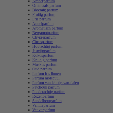
Amberparfum
Oriëntaals parfum
Bloemig parfum
Fruitig parfum
Fris parfum
Appelparfum
Aromatisch parfum
Bergamotparfum
Chypreparfum
Citrusparfum
Houtachtig parfum
Jasmijnparfum
Kokosparfum
Kruidig parfum
Muskus parfum
Oud parfum
Parfum fris linnen
Parfum molecuul
Parfum van lelietje-van-dalen
Patchouli parfum
Poederachtig parfum
Rozenparfum
Sandelhoutparfum
Vanilleparfum
Vetiverparfum