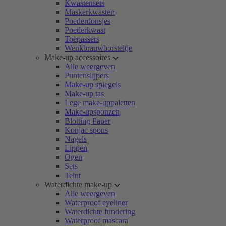
Kwastensets
Maskerkwasten
Poederdonsjes
Poederkwast
Toepassers
Wenkbrauwborsteltje
Make-up accessoires
Alle weergeven
Puntenslijpers
Make-up spiegels
Make-up tas
Lege make-uppaletten
Make-upsponzen
Blotting Paper
Konjac spons
Nagels
Lippen
Ogen
Sets
Teint
Waterdichte make-up
Alle weergeven
Waterproof eyeliner
Waterdichte fundering
Waterproof mascara