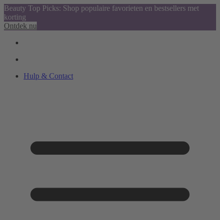
Beauty Top Picks: Shop populaire favorieten en bestsellers met
korting
Ontdek nu
Hulp & Contact