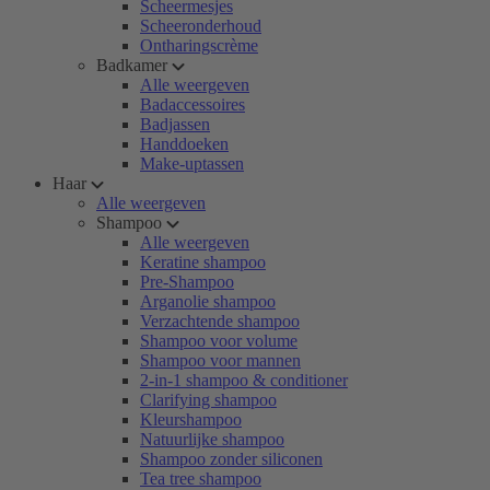
Scheermesjes
Scheeronderhoud
Ontharingscrème
Badkamer
Alle weergeven
Badaccessoires
Badjassen
Handdoeken
Make-uptassen
Haar
Alle weergeven
Shampoo
Alle weergeven
Keratine shampoo
Pre-Shampoo
Arganolie shampoo
Verzachtende shampoo
Shampoo voor volume
Shampoo voor mannen
2-in-1 shampoo & conditioner
Clarifying shampoo
Kleurshampoo
Natuurlijke shampoo
Shampoo zonder siliconen
Tea tree shampoo