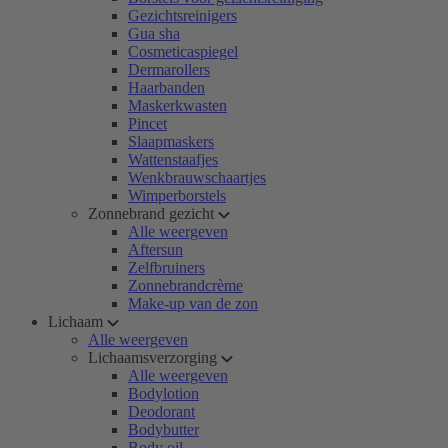
Gezichtsreinigers
Gua sha
Cosmeticaspiegel
Dermarollers
Haarbanden
Maskerkwasten
Pincet
Slaapmaskers
Wattenstaafjes
Wenkbrauwschaartjes
Wimperborstels
Zonnebrand gezicht
Alle weergeven
Aftersun
Zelfbruiners
Zonnebrandcrème
Make-up van de zon
Lichaam
Alle weergeven
Lichaamsverzorging
Alle weergeven
Bodylotion
Deodorant
Bodybutter
Body oil