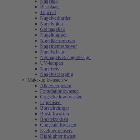
Nagellak
Basislaag
Topcoat
Nagelverharder
Nagelvijlen
Gel nagellak
Nagelknipper
Nagellak remover
Nagelriemremover
Nagelschaar
Nepnagels & nageldesign
UV-lampen
Nagelsets
Nagelverzorging
Make-up kwasten
Alle weergeven
Foundationkwasten
Oogschaduwkwasten
Lippenseel
Borstelreiniger
Blush kwasten
Borstelzakken
Concealerkwasten
Eyeliner penseel
Highlighter kwast