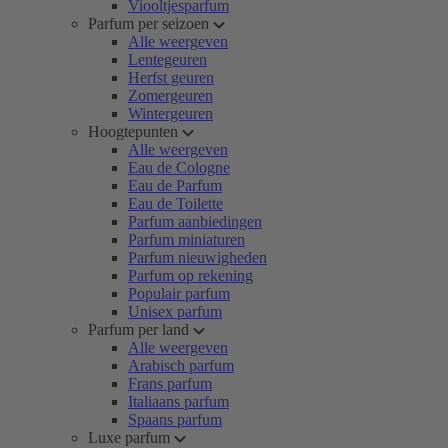
Viooltjesparfum
Parfum per seizoen
Alle weergeven
Lentegeuren
Herfst geuren
Zomergeuren
Wintergeuren
Hoogtepunten
Alle weergeven
Eau de Cologne
Eau de Parfum
Eau de Toilette
Parfum aanbiedingen
Parfum miniaturen
Parfum nieuwigheden
Parfum op rekening
Populair parfum
Unisex parfum
Parfum per land
Alle weergeven
Arabisch parfum
Frans parfum
Italiaans parfum
Spaans parfum
Luxe parfum