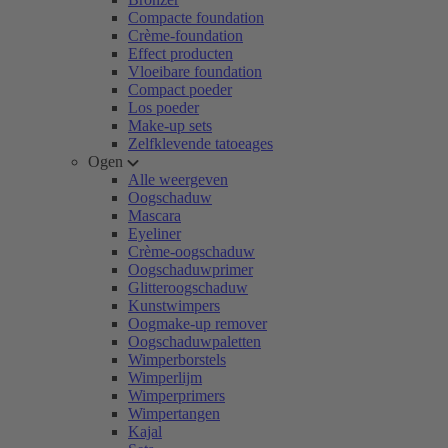
Compacte foundation
Crème-foundation
Effect producten
Vloeibare foundation
Compact poeder
Los poeder
Make-up sets
Zelfklevende tatoeages
Ogen
Alle weergeven
Oogschaduw
Mascara
Eyeliner
Crème-oogschaduw
Oogschaduwprimer
Glitteroogschaduw
Kunstwimpers
Oogmake-up remover
Oogschaduwpaletten
Wimperborstels
Wimperlijm
Wimperprimers
Wimpertangen
Kajal