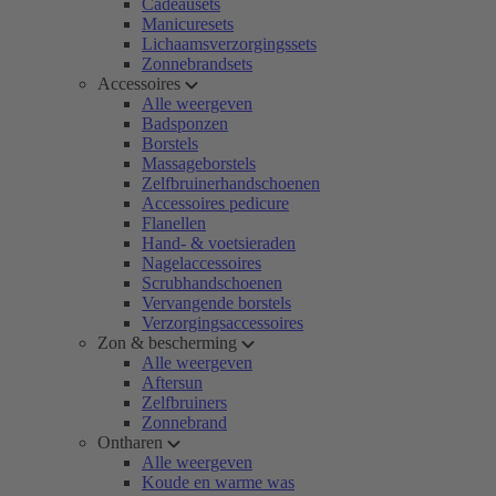
Cadeausets
Manicuresets
Lichaamsverzorgingssets
Zonnebrandsets
Accessoires
Alle weergeven
Badsponzen
Borstels
Massageborstels
Zelfbruinerhandschoenen
Accessoires pedicure
Flanellen
Hand- & voetsieraden
Nagelaccessoires
Scrubhandschoenen
Vervangende borstels
Verzorgingsaccessoires
Zon & bescherming
Alle weergeven
Aftersun
Zelfbruiners
Zonnebrand
Ontharen
Alle weergeven
Koude en warme was