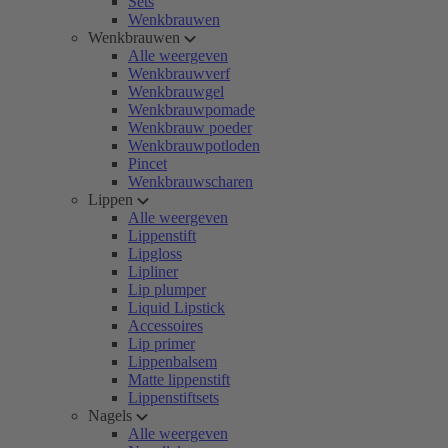
Sets
Wenkbrauwen
Wenkbrauwen
Alle weergeven
Wenkbrauwverf
Wenkbrauwgel
Wenkbrauwpomade
Wenkbrauw poeder
Wenkbrauwpotloden
Pincet
Wenkbrauwscharen
Lippen
Alle weergeven
Lippenstift
Lipgloss
Lipliner
Lip plumper
Liquid Lipstick
Accessoires
Lip primer
Lippenbalsem
Matte lippenstift
Lippenstiftsets
Nagels
Alle weergeven