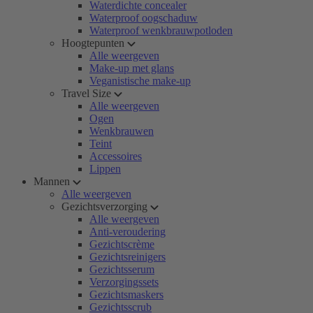
Waterdichte concealer
Waterproof oogschaduw
Waterproof wenkbrauwpotloden
Hoogtepunten
Alle weergeven
Make-up met glans
Veganistische make-up
Travel Size
Alle weergeven
Ogen
Wenkbrauwen
Teint
Accessoires
Lippen
Mannen
Alle weergeven
Gezichtsverzorging
Alle weergeven
Anti-veroudering
Gezichtscrème
Gezichtsreinigers
Gezichtsserum
Verzorgingssets
Gezichtsmaskers
Gezichtsscrub