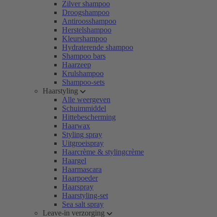
Zilver shampoo
Droogshampoo
Antiroosshampoo
Herstelshampoo
Kleurshampoo
Hydraterende shampoo
Shampoo bars
Haarzeep
Krulshampoo
Shampoo-sets
Haarstyling
Alle weergeven
Schuimmiddel
Hittebescherming
Haarwax
Styling spray
Uitgroeispray
Haarcrème & stylingcrème
Haargel
Haarmascara
Haarpoeder
Haarspray
Haarstyling-set
Sea salt spray
Leave-in verzorging