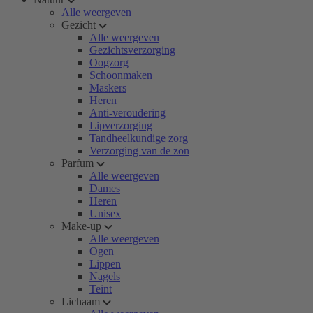
Alle weergeven
Gezicht
Alle weergeven
Gezichtsverzorging
Oogzorg
Schoonmaken
Maskers
Heren
Anti-veroudering
Lipverzorging
Tandheelkundige zorg
Verzorging van de zon
Parfum
Alle weergeven
Dames
Heren
Unisex
Make-up
Alle weergeven
Ogen
Lippen
Nagels
Teint
Lichaam