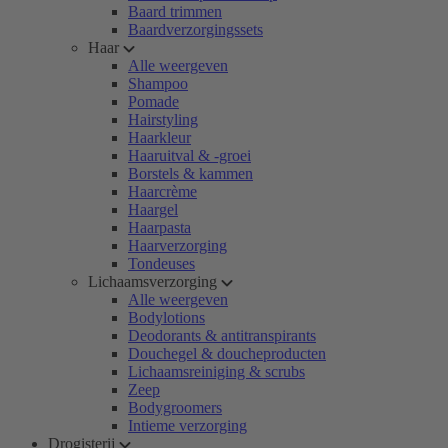
Baard trimmen
Baardverzorgingssets
Haar
Alle weergeven
Shampoo
Pomade
Hairstyling
Haarkleur
Haaruitval & -groei
Borstels & kammen
Haarcrème
Haargel
Haarpasta
Haarverzorging
Tondeuses
Lichaamsverzorging
Alle weergeven
Bodylotions
Deodorants & antitranspirants
Douchegel & doucheproducten
Lichaamsreiniging & scrubs
Zeep
Bodygroomers
Intieme verzorging
Drogisterij