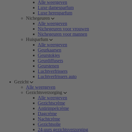
Alle weergeven
Luxe damesparfum
Luxe herenparfum
Nichegeuren
Alle weergeven
Nichegeuren voor vrouwen
Nichegeuren voor mannen
Huisparfum
Alle weergeven
Geurkaarsen
Geurstokjes
Geurdiffusers
Geurstenen
Luchtverfrissers
Luchtverfrissers auto
Gezicht
Alle weergeven
Gezichtsverzorging
Alle weergeven
Gezichtscrème
Antirimpelcrème
Dagcrème
Nachtcrème
Gezichtsolie
24-uurs gezichtsverzorging