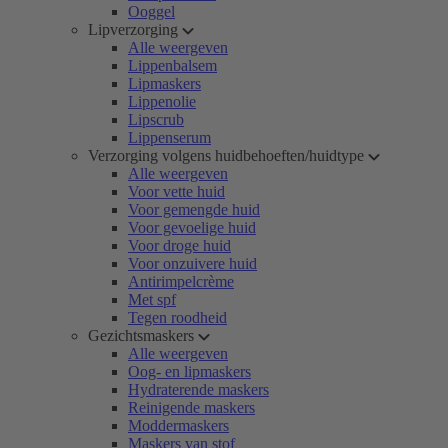
Ooggel
Lipverzorging
Alle weergeven
Lippenbalsem
Lipmaskers
Lippenolie
Lipscrub
Lippenserum
Verzorging volgens huidbehoeften/huidtype
Alle weergeven
Voor vette huid
Voor gemengde huid
Voor gevoelige huid
Voor droge huid
Voor onzuivere huid
Antirimpelcrème
Met spf
Tegen roodheid
Gezichtsmaskers
Alle weergeven
Oog- en lipmaskers
Hydraterende maskers
Reinigende maskers
Moddermaskers
Maskers van stof