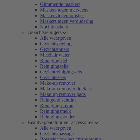
Glimmende maskers
Maskers tegen mee-eters
Maskers tegen puistjes
Maskers tegen veroudering
Nachtmaskers
Gezichtsreinigers
Alle weergeven
Gezichtspeeling
Gezichtstoners
Micellair water
Reinigingsgel
Reinigingsolie
Gezichtreinigingssets
Gezichtszeep
Make-up remover
Make-up remover doekjes
Make-up remover pads
Reinigend schuim
Reinigingscrème
Reinigingsmelk
Reinigingspoeder
Beautyapparatuur en -accessoires
Alle weergeven
Gezichtsmassage
Borstels voor gezichtsreiniging