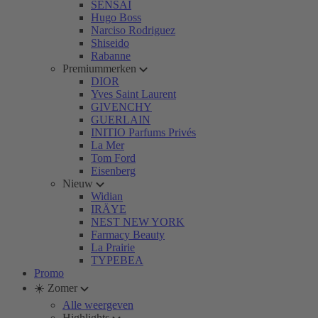
SENSAI
Hugo Boss
Narciso Rodriguez
Shiseido
Rabanne
Premiummerken
DIOR
Yves Saint Laurent
GIVENCHY
GUERLAIN
INITIO Parfums Privés
La Mer
Tom Ford
Eisenberg
Nieuw
Widian
IRÄYE
NEST NEW YORK
Farmacy Beauty
La Prairie
TYPEBEA
Promo
☀️ Zomer
Alle weergeven
Highlights