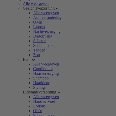
Alle weergeven
Gezichtsverzorging
Alle weergeven
Anti-veroudering
Ogen
Lippen
Nachtverzorging
Dagopvang
Scheren
Schoonmaken
Tanden
Zon
Haar
Alle weergeven
Conditioner
Haarverzorging
Shampoo
Haarkleur
Styling
Lichaamsverzorging
Alle weergeven
Hand & Voet
Lotions
Oliën
Schoonmaken