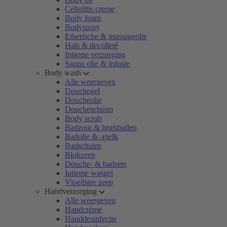
Cellulitis creme
Body foam
Bodyspray
Etherische & massageolie
Hals & decolleté
Intieme verzorging
Sauna olie & infusie
Body wash
Alle weergeven
Douchegel
Doucheolie
Doucheschuim
Body scrub
Badzout & bruisballen
Badolie & -melk
Badschuim
Blokzeep
Douche- & badsets
Intieme wasgel
Vloeibare zeep
Handverzorging
Alle weergeven
Handcrème
Handdesinfectie