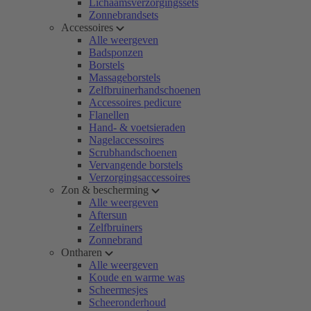
Lichaamsverzorgingssets
Zonnebrandsets
Accessoires
Alle weergeven
Badsponzen
Borstels
Massageborstels
Zelfbruinerhandschoenen
Accessoires pedicure
Flanellen
Hand- & voetsieraden
Nagelaccessoires
Scrubhandschoenen
Vervangende borstels
Verzorgingsaccessoires
Zon & bescherming
Alle weergeven
Aftersun
Zelfbruiners
Zonnebrand
Ontharen
Alle weergeven
Koude en warme was
Scheermesjes
Scheeronderhoud