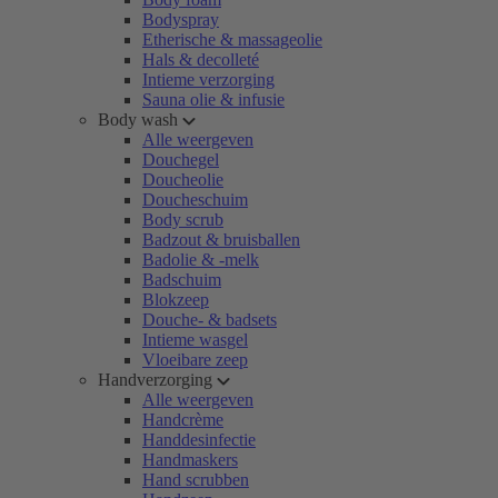
Bodyspray
Etherische & massageolie
Hals & decolleté
Intieme verzorging
Sauna olie & infusie
Body wash
Alle weergeven
Douchegel
Doucheolie
Doucheschuim
Body scrub
Badzout & bruisballen
Badolie & -melk
Badschuim
Blokzeep
Douche- & badsets
Intieme wasgel
Vloeibare zeep
Handverzorging
Alle weergeven
Handcrème
Handdesinfectie
Handmaskers
Hand scrubben