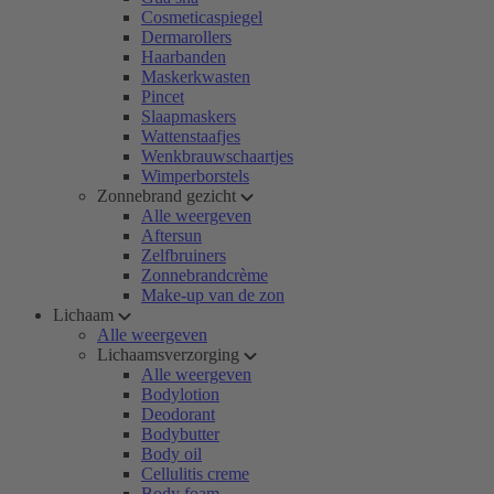
Cosmeticaspiegel
Dermarollers
Haarbanden
Maskerkwasten
Pincet
Slaapmaskers
Wattenstaafjes
Wenkbrauwschaartjes
Wimperborstels
Zonnebrand gezicht
Alle weergeven
Aftersun
Zelfbruiners
Zonnebrandcrème
Make-up van de zon
Lichaam
Alle weergeven
Lichaamsverzorging
Alle weergeven
Bodylotion
Deodorant
Bodybutter
Body oil
Cellulitis creme
Body foam