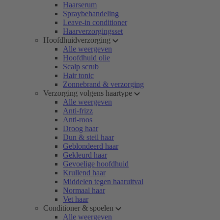
Haarserum
Spraybehandeling
Leave-in conditioner
Haarverzorgingsset
Hoofdhuidverzorging
Alle weergeven
Hoofdhuid olie
Scalp scrub
Hair tonic
Zonnebrand & verzorging
Verzorging volgens haartype
Alle weergeven
Anti-frizz
Anti-roos
Droog haar
Dun & steil haar
Geblondeerd haar
Gekleurd haar
Gevoelige hoofdhuid
Krullend haar
Middelen tegen haaruitval
Normaal haar
Vet haar
Conditioner & spoelen
Alle weergeven