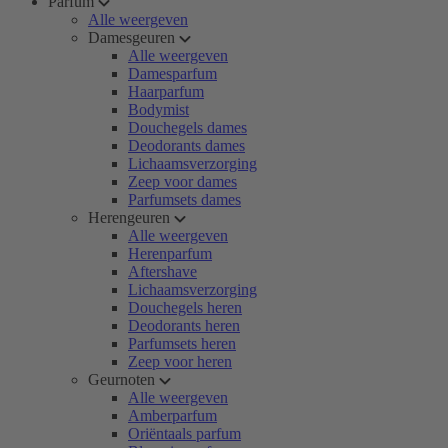
Parfum
Alle weergeven
Damesgeuren
Alle weergeven
Damesparfum
Haarparfum
Bodymist
Douchegels dames
Deodorants dames
Lichaamsverzorging
Zeep voor dames
Parfumsets dames
Herengeuren
Alle weergeven
Herenparfum
Aftershave
Lichaamsverzorging
Douchegels heren
Deodorants heren
Parfumsets heren
Zeep voor heren
Geurnoten
Alle weergeven
Amberparfum
Oriëntaals parfum