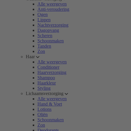
Alle weergeven
Anti-veroudering
Ogen
Lippen
Nachtverzorging
Dagopvang
Scheren
Schoonmaken
Tanden
Zon
Haar
Alle weergeven
Conditioner
Haarverzorging
Shampoo
Haarkleur
Styling
Lichaamsverzorging
Alle weergeven
Hand & Voet
Lotions
Oliën
Schoonmaken
Zon
Deodorants