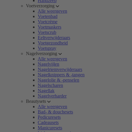
Handzeep
Voetverzorging
Alle weergeven
Voetenbad
Voetcrème
Voetmaskers
Voetscrub
Eeltverwijderaars
Voetgezondheid
Voetspray
Nagelverzorging
Alle weergeven
Nagelvijlen
Nagelriemverwijderaars
Nagelknippers & -tangen
Nagelolie & -penselen
Nagelscharen
Nagellak
Nagelverharder
Beautysets
Alle weergeven
Bad- & douchesets
Pedicuresets
Cadeausets
Manicuresets