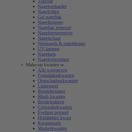
Topcoat
Nagelverharder
Nagelvijlen
Gel nagellak
Nagelknipper
Nagellak remover
Nagelriemremover
Nagelschaar
Nepnagels & nageldesign
UV-lampen
Nagelsets
Nagelverzorging
Make-up kwasten
Alle weergeven
Foundationkwasten
Oogschaduwkwasten
Lippenseel
Borstelreiniger
Blush kwasten
Borstelzakken
Concealerkwasten
Eyeliner penseel
Highlighter kwast
Kwastensets
Maskerkwasten