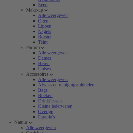
Zeep
Make-up
Alle weergeven
Ogen
Lippen
Nagels
Borstel
Teint
Parfum
Alle weergeven
Dames
Heren
Unisex
Accessoires
Alle weergeven
Afwas- en reinigingsmiddelen
Bags
Boeken
Drinkflessen
Kleine lederwaren
Overige
Paraplu's
Natuur
Alle weergeven
Gezicht