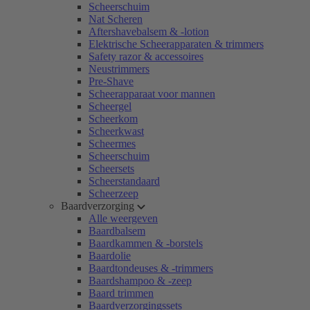
Scheerschuim
Nat Scheren
Aftershavebalsem & -lotion
Elektrische Scheerapparaten & trimmers
Safety razor & accessoires
Neustrimmers
Pre-Shave
Scheerapparaat voor mannen
Scheergel
Scheerkom
Scheerkwast
Scheermes
Scheerschuim
Scheersets
Scheerstandaard
Scheerzeep
Baardverzorging
Alle weergeven
Baardbalsem
Baardkammen & -borstels
Baardolie
Baardtondeuses & -trimmers
Baardshampoo & -zeep
Baard trimmen
Baardverzorgingssets