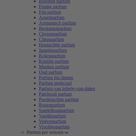
Bloemig parfum
Fruitig parfum
Fris parfum
Appelparfum
Aromatisch parfum
Bergamotparfum
Chypreparfum
Citrusparfum
Houtachtig parfum
Jasmijnparfum
Kokosparfum
Kruidig parfum
Muskus parfum
Oud parfum
Parfum fris linnen
Parfum molecuul
Parfum van lelietje-van-dalen
Patchouli parfum
Poederachtig parfum
Rozenparfum
Sandelhoutparfum
Vanilleparfum
Vetiverparfum
Viooltjesparfum
Parfum per seizoen