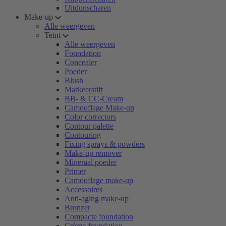
Uitdunscharen
Make-up
Alle weergeven
Teint
Alle weergeven
Foundation
Concealer
Poeder
Blush
Markeerstift
BB- & CC-Cream
Camouflage Make-up
Color correctors
Contour palette
Contouring
Fixing sprays & powders
Make-up remover
Mineraal poeder
Primer
Camouflage make-up
Accessoires
Anti-aging make-up
Bronzer
Compacte foundation
Crème-foundation