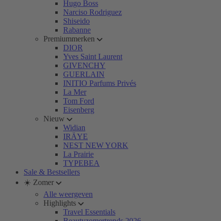
Hugo Boss
Narciso Rodriguez
Shiseido
Rabanne
Premiummerken
DIOR
Yves Saint Laurent
GIVENCHY
GUERLAIN
INITIO Parfums Privés
La Mer
Tom Ford
Eisenberg
Nieuw
Widian
IRÄYE
NEST NEW YORK
La Prairie
TYPEBEA
Sale & Bestsellers
☀️ Zomer
Alle weergeven
Highlights
Travel Essentials
Beautyzomertrends 2026