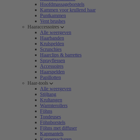
Hoofdmassageborstels
Kammen voor krullend haar
Puntkammen
Vent brushes
Haaraccessoires
Alle weergeven
Haarbanden
Krulspelden
Scrunchies
Haarclips & barrettes
Sprayflessen
Accessoires
Haarspelden
Papillotten
Haar-tools
Alle weergeven
Stijltang
Krultangen
Warmterollers
Föhns
Tondeuses
Föhnborstels
Föhns met diffuser
Kapmantels
Kappersscharen