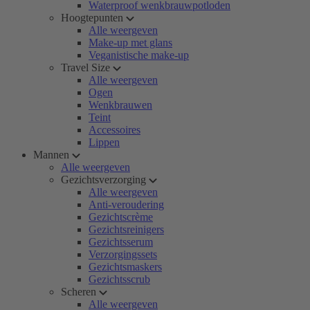
Waterproof wenkbrauwpotloden
Hoogtepunten
Alle weergeven
Make-up met glans
Veganistische make-up
Travel Size
Alle weergeven
Ogen
Wenkbrauwen
Teint
Accessoires
Lippen
Mannen
Alle weergeven
Gezichtsverzorging
Alle weergeven
Anti-veroudering
Gezichtscrème
Gezichtsreinigers
Gezichtsserum
Verzorgingssets
Gezichtsmaskers
Gezichtsscrub
Scheren
Alle weergeven