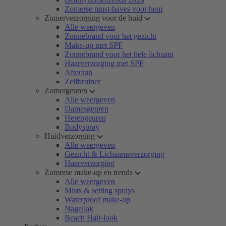
Zomerse must-haves voor hem
Zomerverzorging voor de huid
Alle weergeven
Zonnebrand voor het gezicht
Make-up met SPF
Zonnebrand voor het hele lichaam
Haarverzorging met SPF
Aftersun
Zelfbruiner
Zomergeuren
Alle weergeven
Damesgeuren
Herengeuren
Bodyspray
Huidverzorging
Alle weergeven
Gezicht & Lichaamsverzorging
Haarverzorging
Zomerse make-up en trends
Alle weergeven
Mists & setting sprays
Waterproof make-up
Nagellak
Beach Hair-look