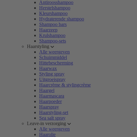
Antiroosshampoo
Herstelshampoo
Kleurshampoo
Hydraterende shampoo
Shampoo bars
Haarzeep
Krulshampoo
Shampoo-sets
Haarstyling
Alle weergeven
Schuimmiddel
Hittebescherming
Haarwax
Styling spray
Uitgroeispray
Haarcrème & stylingcrème
Haargel
Haarmascara
Haarpoeder
Haarspray
Haarstyling-set
Sea salt spray
Leave-in verzorging
Alle weergeven
Haarolie