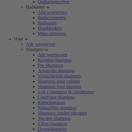
Ontharingscrème
Badkamer
Alle weergeven
Badaccessoires
Badjassen
Handdoeken
Make-uptassen
Haar
Alle weergeven
Shampoo
Alle weergeven
Keratine shampoo
Pre-Shampoo
Arganolie shampoo
Verzachtende shampoo
Shampoo voor volume
Shampoo voor mannen
2-in-1 shampoo & conditioner
Clarifying shampoo
Kleurshampoo
Natuurlijke shampoo
Shampoo zonder siliconen
Tea tree shampoo
Zilver shampoo
Droogshampoo