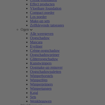
Effect producten
Vloeibare foundation
Compact poeder
Los poeder
Make-up sets
Zelfklevende tatoeages
Ogen
Alle weergeven
Oogschaduw
Mascara
Eyeliner
Crème-oogschaduw
Oogschaduwprimer
Glitteroogschaduw
Kunstwimpers
Oogmake-up remover
Oogschaduwpaletten
Wimperborstels
Wimperlijm
Wimperprimers
Wimpertangen
Kajal
Sets
Wenkbrauwen