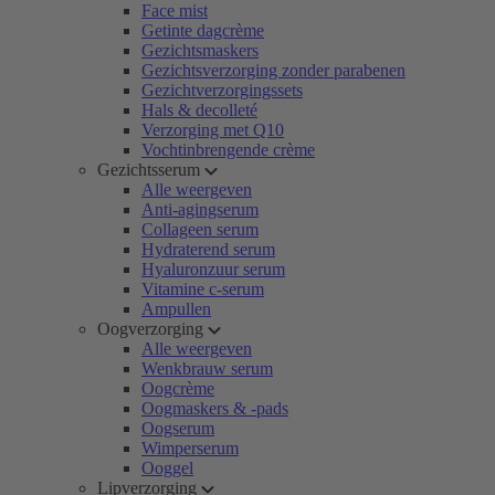
Face mist
Getinte dagcrème
Gezichtsmaskers
Gezichtsverzorging zonder parabenen
Gezichtverzorgingssets
Hals & decolleté
Verzorging met Q10
Vochtinbrengende crème
Gezichtsserum
Alle weergeven
Anti-agingserum
Collageen serum
Hydraterend serum
Hyaluronzuur serum
Vitamine c-serum
Ampullen
Oogverzorging
Alle weergeven
Wenkbrauw serum
Oogcrème
Oogmaskers & -pads
Oogserum
Wimperserum
Ooggel
Lipverzorging