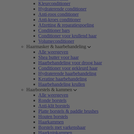
Kleurconditioner
Hydraterende conditioner
Anti-roos conditioner
Anti-kroes conditioner
Afzetting & reparatiespoeling
Conditioner bars
Conditioner voor krullend haar
Volumeconditioner
Haarmasker & haarbehandeling
Alle weergeven
Shea butter voor haar
Haarbehandeling voor droog haar
Conditioner voor gekleurd haar
Hydraterende haarbehandeling
Keratine haarbehandeling
Haarbehandeling krullen
Haarborstels & kammen
Alle weergeven
Ronde borstels
Anti-klit borstels
Platte borstels & paddle brushes
Houten borstels
Haarkammen
Borstels met varkenshaar
Haarknipkammen