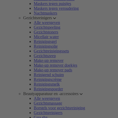
Maskers tegen puistjes
Maskers tegen veroudering
Nachtmaskers
Gezichtsreinigers
Alle weergeven
Gezichtspeeling
Gezichtstoners
Micellair water
Reinigingsgel
Reinigingsolie
Gezichtreinigingssets
Gezichtszeep
Make-up remover
Make-up remover doekjes
Make-up remover pads
Reinigend schuim
Reinigingscrème
Reinigingsmelk
Reinigingspoeder
Beautyapparatuur en -accessoires
Alle weergeven
Gezichtsmassage
Borstels voor gezichtsreiniging
Gezichtsreinigers
Gua sha