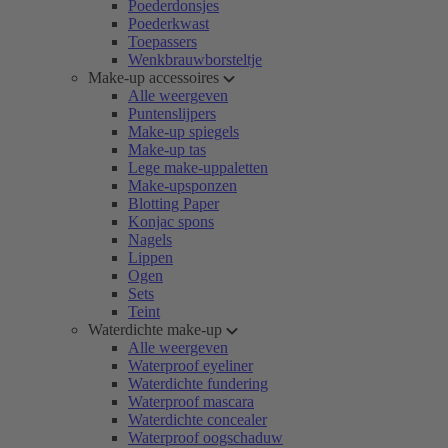
Poederdonsjes
Poederkwast
Toepassers
Wenkbrauwborsteltje
Make-up accessoires
Alle weergeven
Puntenslijpers
Make-up spiegels
Make-up tas
Lege make-uppaletten
Make-upsponzen
Blotting Paper
Konjac spons
Nagels
Lippen
Ogen
Sets
Teint
Waterdichte make-up
Alle weergeven
Waterproof eyeliner
Waterdichte fundering
Waterproof mascara
Waterdichte concealer
Waterproof oogschaduw