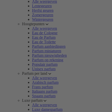
Alle weergeven
Lentegeuren
Herfst geuren
Zomergeuren
Wintergeuren
Hoogtepunten
Alle weergeven
Eau de Cologne
Eau de Parfum
Eau de Toilette
Parfum aanbiedingen
Parfum miniaturen
Parfum nieuwigheden
Parfum op rekening
Populair parfum
Unisex parfum
Parfum per land
Alle weergeven
Arabisch parfum
Frans parfum
Italiaans parfum
Spaans parfum
Luxe parfum
Alle weergeven
Luxe damesparfum