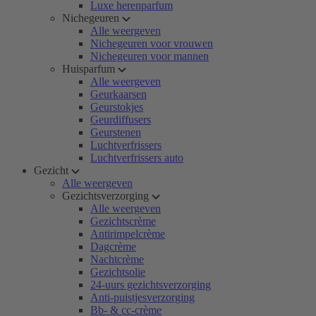
Luxe herenparfum
Nichegeuren
Alle weergeven
Nichegeuren voor vrouwen
Nichegeuren voor mannen
Huisparfum
Alle weergeven
Geurkaarsen
Geurstokjes
Geurdiffusers
Geurstenen
Luchtverfrissers
Luchtverfrissers auto
Gezicht
Alle weergeven
Gezichtsverzorging
Alle weergeven
Gezichtscrème
Antirimpelcrème
Dagcrème
Nachtcrème
Gezichtsolie
24-uurs gezichtsverzorging
Anti-puistjesverzorging
Bb- & cc-crème