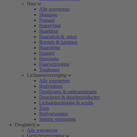
Haar
Alle weergeven
Shampoo
Pomade
Hairstyling
Haarkleur
Haaruitval & -groei
Borstels & kammen
Haarcrème
Haargel
Haarpasta
Haarverzorging
Tondeuses
Lichaamsverzorging
Alle weergeven
Bodylotions
Deodorants & antitranspirants
Douchegel & doucheproducten
Lichaamsreiniging & scrubs
Zeep
Bodygroomers
Intieme verzorging
Drogisterij
Alle weergeven
Gezichtsverzorging