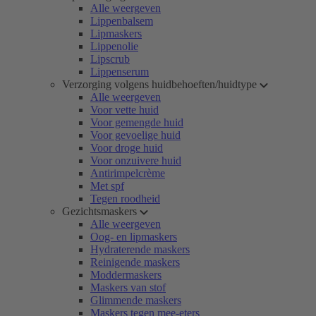
Alle weergeven
Lippenbalsem
Lipmaskers
Lippenolie
Lipscrub
Lippenserum
Verzorging volgens huidbehoeften/huidtype
Alle weergeven
Voor vette huid
Voor gemengde huid
Voor gevoelige huid
Voor droge huid
Voor onzuivere huid
Antirimpelcrème
Met spf
Tegen roodheid
Gezichtsmaskers
Alle weergeven
Oog- en lipmaskers
Hydraterende maskers
Reinigende maskers
Moddermaskers
Maskers van stof
Glimmende maskers
Maskers tegen mee-eters