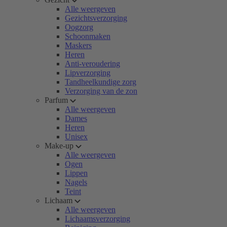
Alle weergeven
Gezichtsverzorging
Oogzorg
Schoonmaken
Maskers
Heren
Anti-veroudering
Lipverzorging
Tandheelkundige zorg
Verzorging van de zon
Parfum
Alle weergeven
Dames
Heren
Unisex
Make-up
Alle weergeven
Ogen
Lippen
Nagels
Teint
Lichaam
Alle weergeven
Lichaamsverzorging