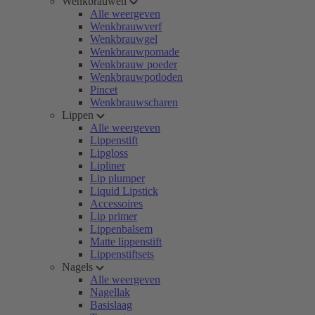
Wenkbrauwen
Alle weergeven
Wenkbrauwverf
Wenkbrauwgel
Wenkbrauwpomade
Wenkbrauw poeder
Wenkbrauwpotloden
Pincet
Wenkbrauwscharen
Lippen
Alle weergeven
Lippenstift
Lipgloss
Lipliner
Lip plumper
Liquid Lipstick
Accessoires
Lip primer
Lippenbalsem
Matte lippenstift
Lippenstiftsets
Nagels
Alle weergeven
Nagellak
Basislaag