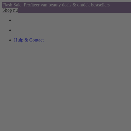
Flash Sale: Profiteer van beauty deals & ontdek bestsellers
Shop nu
Hulp & Contact