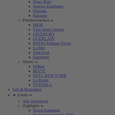
Hugo Boss
Narciso Rodriguez
Shiseido
Rabanne
Premiummerken
DIOR
Yves Saint Laurent
GIVENCHY
GUERLAIN
INITIO Parfums Privés
La Mer
Tom Ford
Eisenberg
Nieuw
Widian
IRÄYE
NEST NEW YORK
La Prairie
TYPEBEA
Sale & Bestsellers
☀️ Zomer
Alle weergeven
Highlights
Travel Essentials
Beautyzomertrends 2026