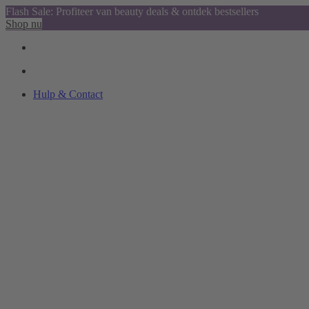
Flash Sale: Profiteer van beauty deals & ontdek bestsellers
Shop nu
Hulp & Contact