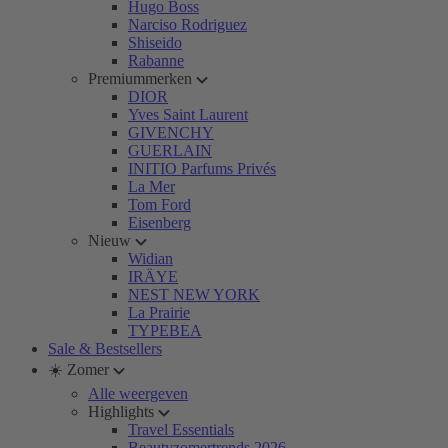
Hugo Boss
Narciso Rodriguez
Shiseido
Rabanne
Premiummerken
DIOR
Yves Saint Laurent
GIVENCHY
GUERLAIN
INITIO Parfums Privés
La Mer
Tom Ford
Eisenberg
Nieuw
Widian
IRÄYE
NEST NEW YORK
La Prairie
TYPEBEA
Sale & Bestsellers
☀️ Zomer
Alle weergeven
Highlights
Travel Essentials
Beautyzomertrends 2026