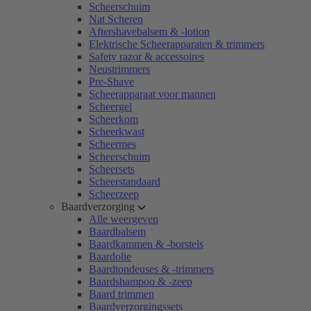
Scheerschuim
Nat Scheren
Aftershavebalsem & -lotion
Elektrische Scheerapparaten & trimmers
Safety razor & accessoires
Neustrimmers
Pre-Shave
Scheerapparaat voor mannen
Scheergel
Scheerkom
Scheerkwast
Scheermes
Scheerschuim
Scheersets
Scheerstandaard
Scheerzeep
Baardverzorging
Alle weergeven
Baardbalsem
Baardkammen & -borstels
Baardolie
Baardtondeuses & -trimmers
Baardshampoo & -zeep
Baard trimmen
Baardverzorgingssets