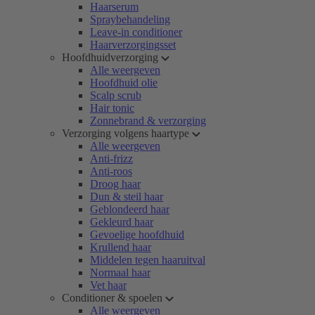
Haarserum
Spraybehandeling
Leave-in conditioner
Haarverzorgingsset
Hoofdhuidverzorging
Alle weergeven
Hoofdhuid olie
Scalp scrub
Hair tonic
Zonnebrand & verzorging
Verzorging volgens haartype
Alle weergeven
Anti-frizz
Anti-roos
Droog haar
Dun & steil haar
Geblondeerd haar
Gekleurd haar
Gevoelige hoofdhuid
Krullend haar
Middelen tegen haaruitval
Normaal haar
Vet haar
Conditioner & spoelen
Alle weergeven