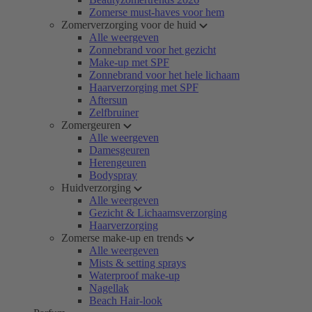
Zomerse must-haves voor hem
Zomerverzorging voor de huid
Alle weergeven
Zonnebrand voor het gezicht
Make-up met SPF
Zonnebrand voor het hele lichaam
Haarverzorging met SPF
Aftersun
Zelfbruiner
Zomergeuren
Alle weergeven
Damesgeuren
Herengeuren
Bodyspray
Huidverzorging
Alle weergeven
Gezicht & Lichaamsverzorging
Haarverzorging
Zomerse make-up en trends
Alle weergeven
Mists & setting sprays
Waterproof make-up
Nagellak
Beach Hair-look