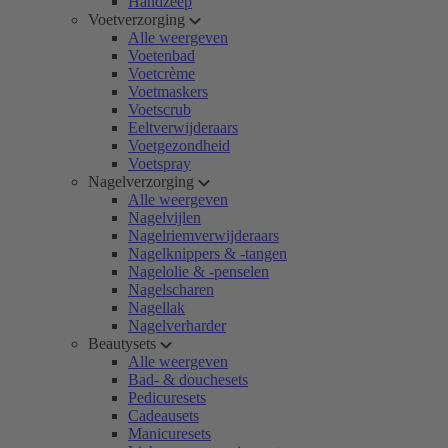
Handzeep
Voetverzorging
Alle weergeven
Voetenbad
Voetcrème
Voetmaskers
Voetscrub
Eeltverwijderaars
Voetgezondheid
Voetspray
Nagelverzorging
Alle weergeven
Nagelvijlen
Nagelriemverwijderaars
Nagelknippers & -tangen
Nagelolie & -penselen
Nagelscharen
Nagellak
Nagelverharder
Beautysets
Alle weergeven
Bad- & douchesets
Pedicuresets
Cadeausets
Manicuresets