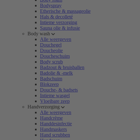
Bodyspray
Etherische & massageolie
Hals & decolleté
Intieme verzorging
Sauna olie & infusie
Body wash
Alle weergeven
Douchegel
Doucheolie
Doucheschuim
Body scrub
Badzout & bruisballen
Badolie & -melk
Badschuim
Blokzeep
Douche- & badsets
Intieme wasgel
Vloeibare zeep
Handverzorging
Alle weergeven
Handcrème
Handdesinfectie
Handmaskers
Hand scrubben