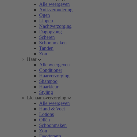
Alle weergeven
Anti-veroudering
Ogen
Lippen
Nachtverzorging
Dagopvang
Scheren
Schoonmaken
Tanden
Zon
Haar
Alle weergeven
Conditioner
Haarverzorging
Shampoo
Haarkleur
Styling
Lichaamsverzorging
Alle weergeven
Hand & Voet
Lotions
Oliën
Schoonmaken
Zon
Deodorants