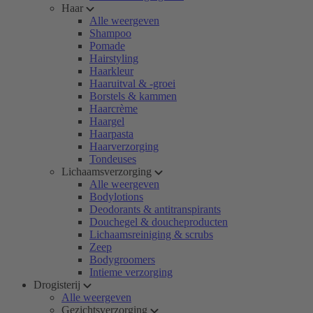
Haar
Alle weergeven
Shampoo
Pomade
Hairstyling
Haarkleur
Haaruitval & -groei
Borstels & kammen
Haarcrème
Haargel
Haarpasta
Haarverzorging
Tondeuses
Lichaamsverzorging
Alle weergeven
Bodylotions
Deodorants & antitranspirants
Douchegel & doucheproducten
Lichaamsreiniging & scrubs
Zeep
Bodygroomers
Intieme verzorging
Drogisterij
Alle weergeven
Gezichtsverzorging