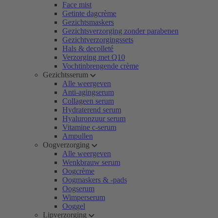
Face mist
Getinte dagcrème
Gezichtsmaskers
Gezichtsverzorging zonder parabenen
Gezichtverzorgingssets
Hals & decolleté
Verzorging met Q10
Vochtinbrengende crème
Gezichtsserum
Alle weergeven
Anti-agingserum
Collageen serum
Hydraterend serum
Hyaluronzuur serum
Vitamine c-serum
Ampullen
Oogverzorging
Alle weergeven
Wenkbrauw serum
Oogcrème
Oogmaskers & -pads
Oogserum
Wimperserum
Ooggel
Lipverzorging