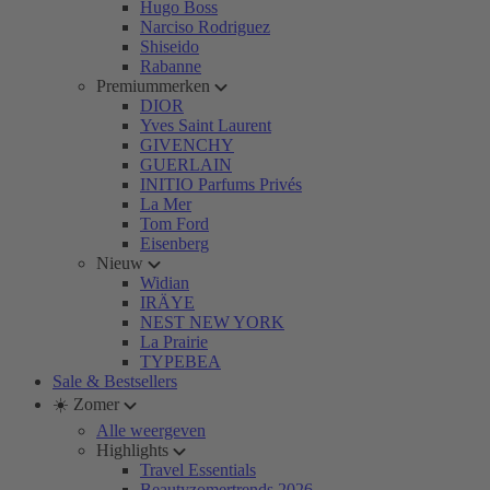
Hugo Boss
Narciso Rodriguez
Shiseido
Rabanne
Premiummerken
DIOR
Yves Saint Laurent
GIVENCHY
GUERLAIN
INITIO Parfums Privés
La Mer
Tom Ford
Eisenberg
Nieuw
Widian
IRÄYE
NEST NEW YORK
La Prairie
TYPEBEA
Sale & Bestsellers
☀️ Zomer
Alle weergeven
Highlights
Travel Essentials
Beautyzomertrends 2026