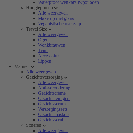
Waterproof wenkbrauwpotloden
Hoogtepunten
Alle weergeven
Make-up met glans
Veganistische make-up
Travel Size
Alle weergeven
Ogen
Wenkbrauwen
Teint
Accessoires
Lippen
Mannen
Alle weergeven
Gezichtsverzorging
Alle weergeven
Anti-veroudering
Gezichtscrème
Gezichtsreinigers
Gezichtsserum
Verzorgingssets
Gezichtsmaskers
Gezichtsscrub
Scheren
Alle weergeven