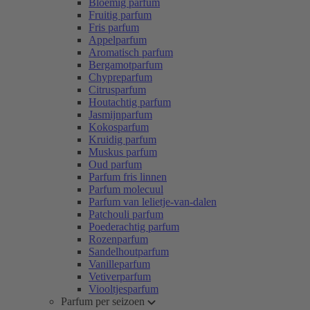
Bloemig parfum
Fruitig parfum
Fris parfum
Appelparfum
Aromatisch parfum
Bergamotparfum
Chypreparfum
Citrusparfum
Houtachtig parfum
Jasmijnparfum
Kokosparfum
Kruidig parfum
Muskus parfum
Oud parfum
Parfum fris linnen
Parfum molecuul
Parfum van lelietje-van-dalen
Patchouli parfum
Poederachtig parfum
Rozenparfum
Sandelhoutparfum
Vanilleparfum
Vetiverparfum
Viooltjesparfum
Parfum per seizoen