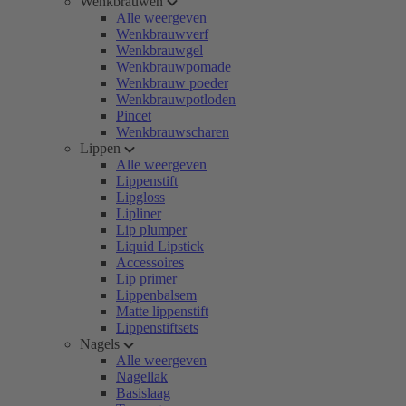
Wenkbrauwen
Alle weergeven
Wenkbrauwverf
Wenkbrauwgel
Wenkbrauwpomade
Wenkbrauw poeder
Wenkbrauwpotloden
Pincet
Wenkbrauwscharen
Lippen
Alle weergeven
Lippenstift
Lipgloss
Lipliner
Lip plumper
Liquid Lipstick
Accessoires
Lip primer
Lippenbalsem
Matte lippenstift
Lippenstiftsets
Nagels
Alle weergeven
Nagellak
Basislaag