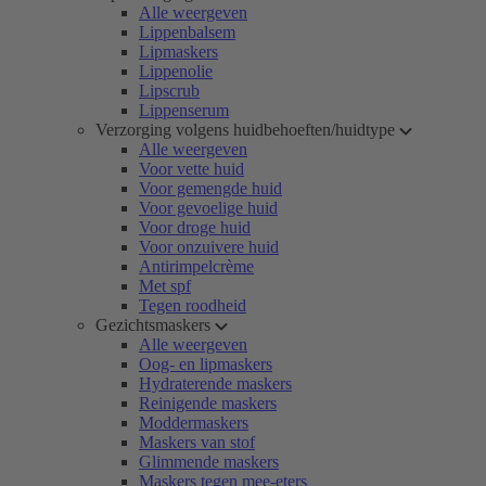
Alle weergeven
Lippenbalsem
Lipmaskers
Lippenolie
Lipscrub
Lippenserum
Verzorging volgens huidbehoeften/huidtype
Alle weergeven
Voor vette huid
Voor gemengde huid
Voor gevoelige huid
Voor droge huid
Voor onzuivere huid
Antirimpelcrème
Met spf
Tegen roodheid
Gezichtsmaskers
Alle weergeven
Oog- en lipmaskers
Hydraterende maskers
Reinigende maskers
Moddermaskers
Maskers van stof
Glimmende maskers
Maskers tegen mee-eters