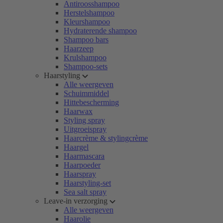
Antiroosshampoo
Herstelshampoo
Kleurshampoo
Hydraterende shampoo
Shampoo bars
Haarzeep
Krulshampoo
Shampoo-sets
Haarstyling
Alle weergeven
Schuimmiddel
Hittebescherming
Haarwax
Styling spray
Uitgroeispray
Haarcrème & stylingcrème
Haargel
Haarmascara
Haarpoeder
Haarspray
Haarstyling-set
Sea salt spray
Leave-in verzorging
Alle weergeven
Haarolie