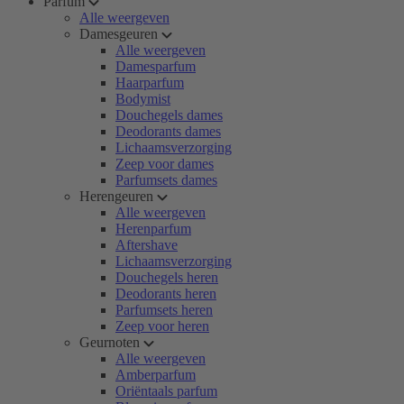
Parfum
Alle weergeven
Damesgeuren
Alle weergeven
Damesparfum
Haarparfum
Bodymist
Douchegels dames
Deodorants dames
Lichaamsverzorging
Zeep voor dames
Parfumsets dames
Herengeuren
Alle weergeven
Herenparfum
Aftershave
Lichaamsverzorging
Douchegels heren
Deodorants heren
Parfumsets heren
Zeep voor heren
Geurnoten
Alle weergeven
Amberparfum
Oriëntaals parfum