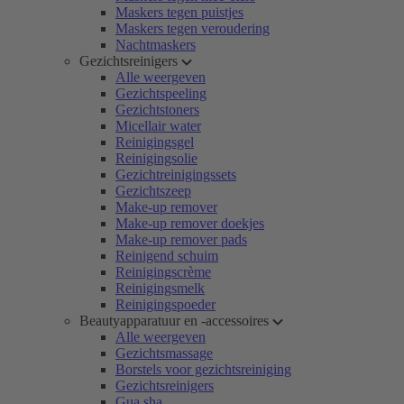
Maskers tegen puistjes
Maskers tegen veroudering
Nachtmaskers
Gezichtsreinigers
Alle weergeven
Gezichtspeeling
Gezichtstoners
Micellair water
Reinigingsgel
Reinigingsolie
Gezichtreinigingssets
Gezichtszeep
Make-up remover
Make-up remover doekjes
Make-up remover pads
Reinigend schuim
Reinigingscrème
Reinigingsmelk
Reinigingspoeder
Beautyapparatuur en -accessoires
Alle weergeven
Gezichtsmassage
Borstels voor gezichtsreiniging
Gezichtsreinigers
Gua sha