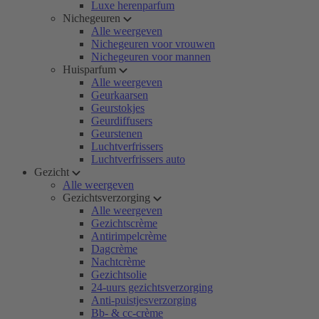
Luxe herenparfum
Nichegeuren
Alle weergeven
Nichegeuren voor vrouwen
Nichegeuren voor mannen
Huisparfum
Alle weergeven
Geurkaarsen
Geurstokjes
Geurdiffusers
Geurstenen
Luchtverfrissers
Luchtverfrissers auto
Gezicht
Alle weergeven
Gezichtsverzorging
Alle weergeven
Gezichtscrème
Antirimpelcrème
Dagcrème
Nachtcrème
Gezichtsolie
24-uurs gezichtsverzorging
Anti-puistjesverzorging
Bb- & cc-crème