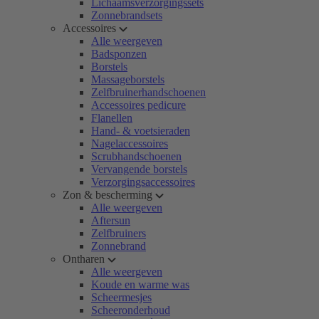
Lichaamsverzorgingssets
Zonnebrandsets
Accessoires
Alle weergeven
Badsponzen
Borstels
Massageborstels
Zelfbruinerhandschoenen
Accessoires pedicure
Flanellen
Hand- & voetsieraden
Nagelaccessoires
Scrubhandschoenen
Vervangende borstels
Verzorgingsaccessoires
Zon & bescherming
Alle weergeven
Aftersun
Zelfbruiners
Zonnebrand
Ontharen
Alle weergeven
Koude en warme was
Scheermesjes
Scheeronderhoud