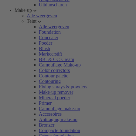
Uitdunscharen
Make-up
Alle weergeven
Teint
Alle weergeven
Foundation
Concealer
Poeder
Blush
Markeerstift
BB- & CC-Cream
Camouflage Make-up
Color correctors
Contour palette
Contouring
Fixing sprays & powders
Make-up remover
Mineraal poeder
Primer
Camouflage make-up
Accessoires
Anti-aging make-up
Bronzer
Compacte foundation
Crème-foundation