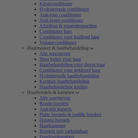
Kleurconditioner
Hydraterende conditioner
Anti-roos conditioner
Anti-kroes conditioner
Afzetting & reparatiespoeling
Conditioner bars
Conditioner voor krullend haar
Volumeconditioner
Haarmasker & haarbehandeling
Alle weergeven
Shea butter voor haar
Haarbehandeling voor droog haar
Conditioner voor gekleurd haar
Hydraterende haarbehandeling
Keratine haarbehandeling
Haarbehandeling krullen
Haarborstels & kammen
Alle weergeven
Ronde borstels
Anti-klit borstels
Platte borstels & paddle brushes
Houten borstels
Haarkammen
Borstels met varkenshaar
Haarknipkammen