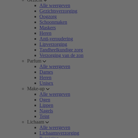
Alle weergeven
Gezichtsverzorging
Oogzorg
Schoonmaken
Maskers
Heren
Anti-veroudering
Lipverzorging
Tandheelkundige zorg
Verzorging van de zon
Parfum
Alle weergeven
Dames
Heren
Unisex
Make-up
Alle weergeven
Ogen
Lippen
Nagels
Teint
Lichaam
Alle weergeven
Lichaamsverzorging