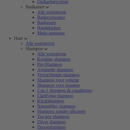
Ontharingscrème
Badkamer
Alle weergeven
Badaccessoires
Badjassen
Handdoeken
Make-uptassen
Haar
Alle weergeven
Shampoo
Alle weergeven
Keratine shampoo
Pre-Shampoo
Arganolie shampoo
Verzachtende shampoo
Shampoo voor volume
Shampoo voor mannen
2-in-1 shampoo & conditioner
Clarifying shampoo
Kleurshampoo
Natuurlijke shampoo
Shampoo zonder siliconen
Tea tree shampoo
Zilver shampoo
Droogshampoo