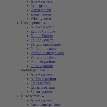
Alle weergeven
Lentegeuren
Herfst geuren
Zomergeuren
Wintergeuren
Hoogtepunten
Alle weergeven
Eau de Cologne
Eau de Parfum
Eau de Toilette
Parfum aanbiedingen
Parfum miniaturen
Parfum nieuwigheden
Parfum op rekening
Populair parfum
Unisex parfum
Parfum per land
Alle weergeven
Arabisch parfum
Frans parfum
Italiaans parfum
Spaans parfum
Luxe parfum
Alle weergeven
Luxe damesparfum