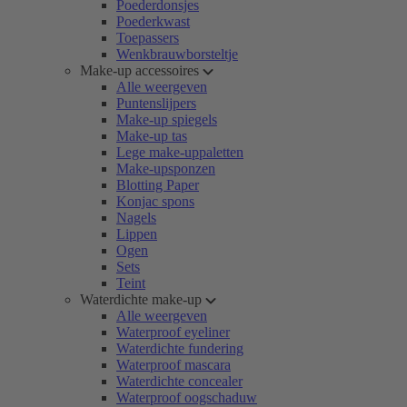
Poederdonsjes
Poederkwast
Toepassers
Wenkbrauwborsteltje
Make-up accessoires
Alle weergeven
Puntenslijpers
Make-up spiegels
Make-up tas
Lege make-uppaletten
Make-upsponzen
Blotting Paper
Konjac spons
Nagels
Lippen
Ogen
Sets
Teint
Waterdichte make-up
Alle weergeven
Waterproof eyeliner
Waterdichte fundering
Waterproof mascara
Waterdichte concealer
Waterproof oogschaduw