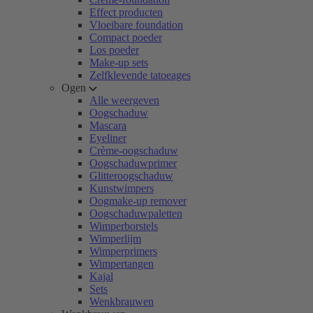
Effect producten
Vloeibare foundation
Compact poeder
Los poeder
Make-up sets
Zelfklevende tatoeages
Ogen
Alle weergeven
Oogschaduw
Mascara
Eyeliner
Crème-oogschaduw
Oogschaduwprimer
Glitteroogschaduw
Kunstwimpers
Oogmake-up remover
Oogschaduwpaletten
Wimperborstels
Wimperlijm
Wimperprimers
Wimpertangen
Kajal
Sets
Wenkbrauwen