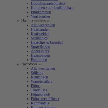
Hoofdmassageborstels
Kammen voor krullend haar
Puntkammen
Vent brushes
Haaraccessoires
Alle weergeven
Haarbanden
Krulspelden
Scrunchies
Haarclips & barrettes
Sprayflessen
Accessoires
Haarspelden
Papillotten
Haar-tools
Alle weergeven
Stijltang
Krultangen
Warmterollers
Föhns
Tondeuses
Föhnborstels
Föhns met diffuser
Kapmantels
Kappersscharen