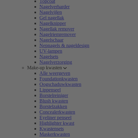
Topcoat
Nagelverharder
Nagelvijlen
Gel nagellak
Nagelknipper
Nagellak remover
Nagelriemremover
Nagelschaar
Nepnagels & nageldesign
UV-lampen
Nagelsets
Nagelverzorging
Make-up kwasten
Alle weergeven
Foundationkwasten
Oogschaduwkwasten
Lippenseel
Borstelreiniger
Blush kwasten
Borstelzakken
Concealerkwasten
Eyeliner penseel
Highlighter kwast
Kwastensets
Maskerkwasten