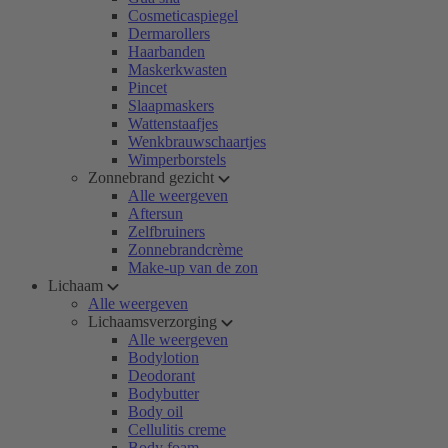
Cosmeticaspiegel
Dermarollers
Haarbanden
Maskerkwasten
Pincet
Slaapmaskers
Wattenstaafjes
Wenkbrauwschaartjes
Wimperborstels
Zonnebrand gezicht
Alle weergeven
Aftersun
Zelfbruiners
Zonnebrandcrème
Make-up van de zon
Lichaam
Alle weergeven
Lichaamsverzorging
Alle weergeven
Bodylotion
Deodorant
Bodybutter
Body oil
Cellulitis creme
Body foam