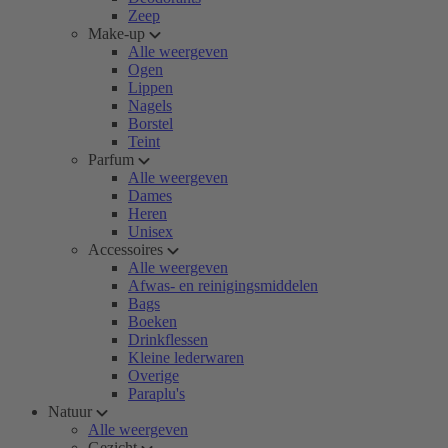
Zeep
Make-up
Alle weergeven
Ogen
Lippen
Nagels
Borstel
Teint
Parfum
Alle weergeven
Dames
Heren
Unisex
Accessoires
Alle weergeven
Afwas- en reinigingsmiddelen
Bags
Boeken
Drinkflessen
Kleine lederwaren
Overige
Paraplu's
Natuur
Alle weergeven
Gezicht