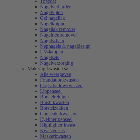
Topcoat
Nagelverharder
Nagelvijlen
Gel nagellak
Nagelknipper
Nagellak remover
Nagelriemremover
Nagelschaar
Nepnagels & nageldesign
UV-lampen
Nagelsets
Nagelverzorging
Make-up kwasten
Alle weergeven
Foundationkwasten
Oogschaduwkwasten
Lippenseel
Borstelreiniger
Blush kwasten
Borstelzakken
Concealerkwasten
Eyeliner penseel
Highlighter kwast
Kwastensets
Maskerkwasten