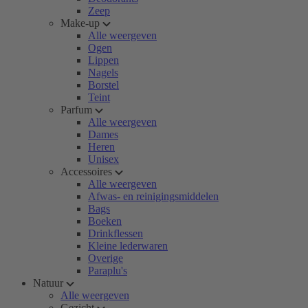
Zeep
Make-up
Alle weergeven
Ogen
Lippen
Nagels
Borstel
Teint
Parfum
Alle weergeven
Dames
Heren
Unisex
Accessoires
Alle weergeven
Afwas- en reinigingsmiddelen
Bags
Boeken
Drinkflessen
Kleine lederwaren
Overige
Paraplu's
Natuur
Alle weergeven
Gezicht