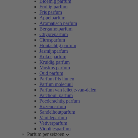
Bloemig parfum
Fruitig parfum
Fris parfum
Appelparfum
Aromatisch parfum
Bergamotparfum
Chypreparfum
Citrusparfum
Houtachtig parfum
Jasmijnparfum
Kokosparfum
Kruidig parfum
Muskus parfum
Oud parfum
Parfum fris linnen
Parfum molecuul
Parfum van lelietje-van-dalen
Patchouli parfum
Poederachtig parfum
Rozenparfum
Sandelhoutparfum
Vanilleparfum
Vetiverparfum
Viooltjesparfum
Parfum per seizoen