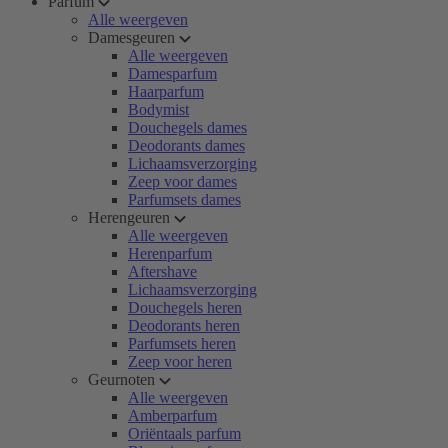
Parfum
Alle weergeven
Damesgeuren
Alle weergeven
Damesparfum
Haarparfum
Bodymist
Douchegels dames
Deodorants dames
Lichaamsverzorging
Zeep voor dames
Parfumsets dames
Herengeuren
Alle weergeven
Herenparfum
Aftershave
Lichaamsverzorging
Douchegels heren
Deodorants heren
Parfumsets heren
Zeep voor heren
Geurnoten
Alle weergeven
Amberparfum
Oriëntaals parfum