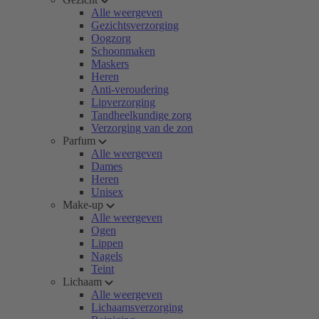
Alle weergeven
Gezichtsverzorging
Oogzorg
Schoonmaken
Maskers
Heren
Anti-veroudering
Lipverzorging
Tandheelkundige zorg
Verzorging van de zon
Parfum
Alle weergeven
Dames
Heren
Unisex
Make-up
Alle weergeven
Ogen
Lippen
Nagels
Teint
Lichaam
Alle weergeven
Lichaamsverzorging