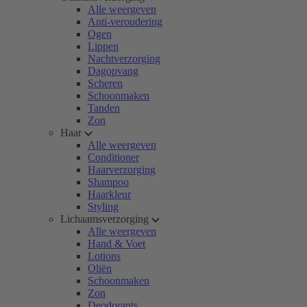
Alle weergeven
Anti-veroudering
Ogen
Lippen
Nachtverzorging
Dagopvang
Scheren
Schoonmaken
Tanden
Zon
Haar
Alle weergeven
Conditioner
Haarverzorging
Shampoo
Haarkleur
Styling
Lichaamsverzorging
Alle weergeven
Hand & Voet
Lotions
Oliën
Schoonmaken
Zon
Deodorants