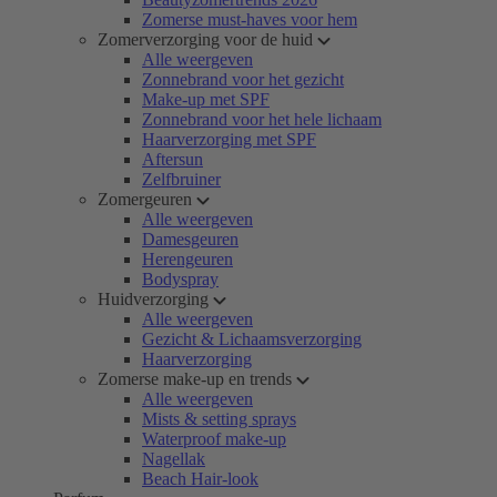
Zomerse must-haves voor hem
Zomerverzorging voor de huid
Alle weergeven
Zonnebrand voor het gezicht
Make-up met SPF
Zonnebrand voor het hele lichaam
Haarverzorging met SPF
Aftersun
Zelfbruiner
Zomergeuren
Alle weergeven
Damesgeuren
Herengeuren
Bodyspray
Huidverzorging
Alle weergeven
Gezicht & Lichaamsverzorging
Haarverzorging
Zomerse make-up en trends
Alle weergeven
Mists & setting sprays
Waterproof make-up
Nagellak
Beach Hair-look