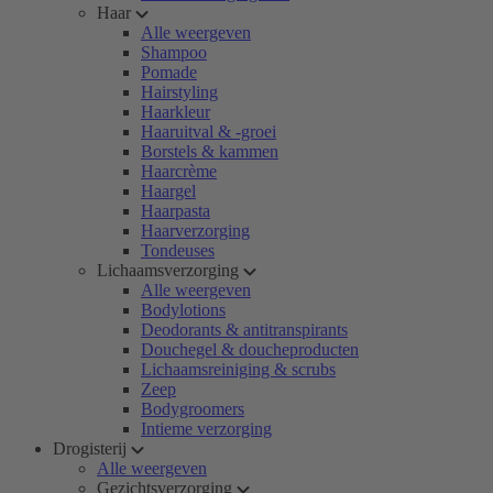
Haar
Alle weergeven
Shampoo
Pomade
Hairstyling
Haarkleur
Haaruitval & -groei
Borstels & kammen
Haarcrème
Haargel
Haarpasta
Haarverzorging
Tondeuses
Lichaamsverzorging
Alle weergeven
Bodylotions
Deodorants & antitranspirants
Douchegel & doucheproducten
Lichaamsreiniging & scrubs
Zeep
Bodygroomers
Intieme verzorging
Drogisterij
Alle weergeven
Gezichtsverzorging