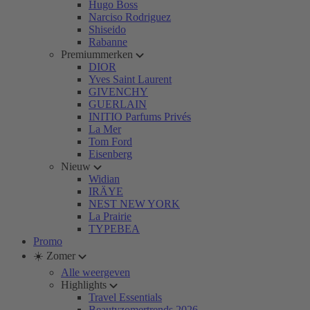
Hugo Boss
Narciso Rodriguez
Shiseido
Rabanne
Premiummerken
DIOR
Yves Saint Laurent
GIVENCHY
GUERLAIN
INITIO Parfums Privés
La Mer
Tom Ford
Eisenberg
Nieuw
Widian
IRÄYE
NEST NEW YORK
La Prairie
TYPEBEA
Promo
☀️ Zomer
Alle weergeven
Highlights
Travel Essentials
Beautyzomertrends 2026