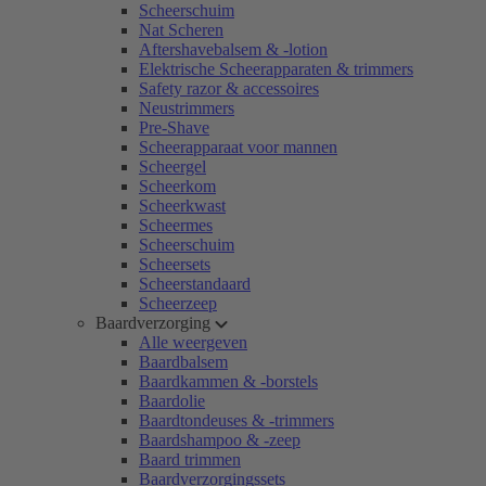
Scheerschuim
Nat Scheren
Aftershavebalsem & -lotion
Elektrische Scheerapparaten & trimmers
Safety razor & accessoires
Neustrimmers
Pre-Shave
Scheerapparaat voor mannen
Scheergel
Scheerkom
Scheerkwast
Scheermes
Scheerschuim
Scheersets
Scheerstandaard
Scheerzeep
Baardverzorging
Alle weergeven
Baardbalsem
Baardkammen & -borstels
Baardolie
Baardtondeuses & -trimmers
Baardshampoo & -zeep
Baard trimmen
Baardverzorgingssets