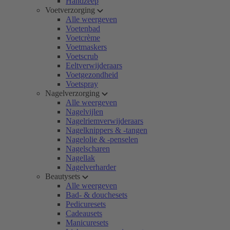
Handzeep
Voetverzorging
Alle weergeven
Voetenbad
Voetcrème
Voetmaskers
Voetscrub
Eeltverwijderaars
Voetgezondheid
Voetspray
Nagelverzorging
Alle weergeven
Nagelvijlen
Nagelriemverwijderaars
Nagelknippers & -tangen
Nagelolie & -penselen
Nagelscharen
Nagellak
Nagelverharder
Beautysets
Alle weergeven
Bad- & douchesets
Pedicuresets
Cadeausets
Manicuresets