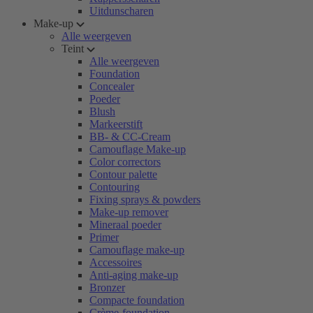
Uitdunscharen
Make-up
Alle weergeven
Teint
Alle weergeven
Foundation
Concealer
Poeder
Blush
Markeerstift
BB- & CC-Cream
Camouflage Make-up
Color correctors
Contour palette
Contouring
Fixing sprays & powders
Make-up remover
Mineraal poeder
Primer
Camouflage make-up
Accessoires
Anti-aging make-up
Bronzer
Compacte foundation
Crème-foundation