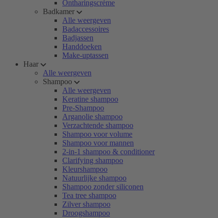
Ontharingscrème
Badkamer
Alle weergeven
Badaccessoires
Badjassen
Handdoeken
Make-uptassen
Haar
Alle weergeven
Shampoo
Alle weergeven
Keratine shampoo
Pre-Shampoo
Arganolie shampoo
Verzachtende shampoo
Shampoo voor volume
Shampoo voor mannen
2-in-1 shampoo & conditioner
Clarifying shampoo
Kleurshampoo
Natuurlijke shampoo
Shampoo zonder siliconen
Tea tree shampoo
Zilver shampoo
Droogshampoo