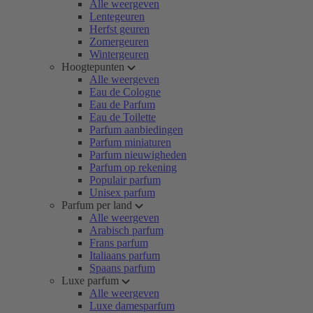
Alle weergeven
Lentegeuren
Herfst geuren
Zomergeuren
Wintergeuren
Hoogtepunten
Alle weergeven
Eau de Cologne
Eau de Parfum
Eau de Toilette
Parfum aanbiedingen
Parfum miniaturen
Parfum nieuwigheden
Parfum op rekening
Populair parfum
Unisex parfum
Parfum per land
Alle weergeven
Arabisch parfum
Frans parfum
Italiaans parfum
Spaans parfum
Luxe parfum
Alle weergeven
Luxe damesparfum