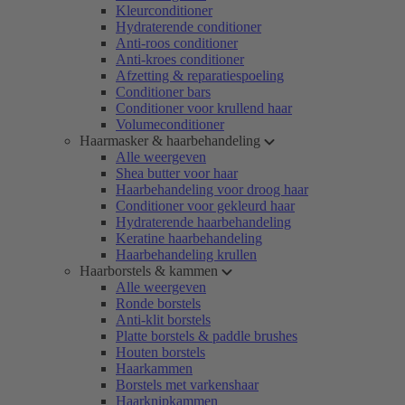
Kleurconditioner
Hydraterende conditioner
Anti-roos conditioner
Anti-kroes conditioner
Afzetting & reparatiespoeling
Conditioner bars
Conditioner voor krullend haar
Volumeconditioner
Haarmasker & haarbehandeling
Alle weergeven
Shea butter voor haar
Haarbehandeling voor droog haar
Conditioner voor gekleurd haar
Hydraterende haarbehandeling
Keratine haarbehandeling
Haarbehandeling krullen
Haarborstels & kammen
Alle weergeven
Ronde borstels
Anti-klit borstels
Platte borstels & paddle brushes
Houten borstels
Haarkammen
Borstels met varkenshaar
Haarknipkammen