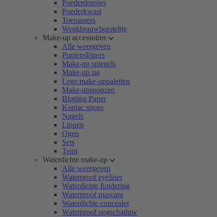
Poederdonsjes
Poederkwast
Toepassers
Wenkbrauwborsteltje
Make-up accessoires
Alle weergeven
Puntenslijpers
Make-up spiegels
Make-up tas
Lege make-uppaletten
Make-upsponzen
Blotting Paper
Konjac spons
Nagels
Lippen
Ogen
Sets
Teint
Waterdichte make-up
Alle weergeven
Waterproof eyeliner
Waterdichte fundering
Waterproof mascara
Waterdichte concealer
Waterproof oogschaduw