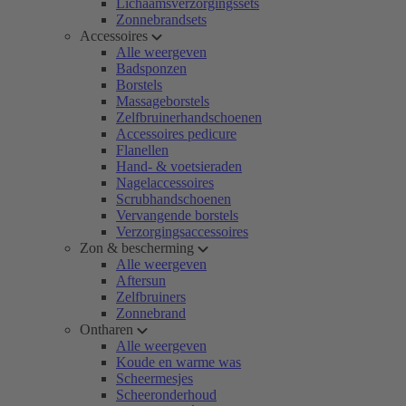
Lichaamsverzorgingssets
Zonnebrandsets
Accessoires
Alle weergeven
Badsponzen
Borstels
Massageborstels
Zelfbruinerhandschoenen
Accessoires pedicure
Flanellen
Hand- & voetsieraden
Nagelaccessoires
Scrubhandschoenen
Vervangende borstels
Verzorgingsaccessoires
Zon & bescherming
Alle weergeven
Aftersun
Zelfbruiners
Zonnebrand
Ontharen
Alle weergeven
Koude en warme was
Scheermesjes
Scheeronderhoud