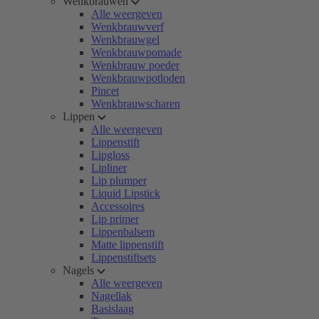
Wenkbrauwen
Alle weergeven
Wenkbrauwverf
Wenkbrauwgel
Wenkbrauwpomade
Wenkbrauw poeder
Wenkbrauwpotloden
Pincet
Wenkbrauwscharen
Lippen
Alle weergeven
Lippenstift
Lipgloss
Lipliner
Lip plumper
Liquid Lipstick
Accessoires
Lip primer
Lippenbalsem
Matte lippenstift
Lippenstiftsets
Nagels
Alle weergeven
Nagellak
Basislaag