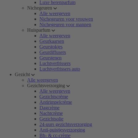
Luxe herenparfum
Nichegeuren
Alle weergeven
Nichegeuren voor vrouwen
Nichegeuren voor mannen
Huisparfum
Alle weergeven
Geurkaarsen
Geurstokjes
Geurdiffusers
Geurstenen
Luchtverfrissers
Luchtverfrissers auto
Gezicht
Alle weergeven
Gezichtsverzorging
Alle weergeven
Gezichtscrème
Antirimpelcrème
Dagcrème
Nachtcrème
Gezichtsolie
24-uurs gezichtsverzorging
Anti-puistjesverzorging
Bb- & cc-crème