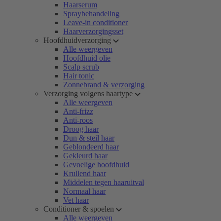
Haarserum
Spraybehandeling
Leave-in conditioner
Haarverzorgingsset
Hoofdhuidverzorging
Alle weergeven
Hoofdhuid olie
Scalp scrub
Hair tonic
Zonnebrand & verzorging
Verzorging volgens haartype
Alle weergeven
Anti-frizz
Anti-roos
Droog haar
Dun & steil haar
Geblondeerd haar
Gekleurd haar
Gevoelige hoofdhuid
Krullend haar
Middelen tegen haaruitval
Normaal haar
Vet haar
Conditioner & spoelen
Alle weergeven