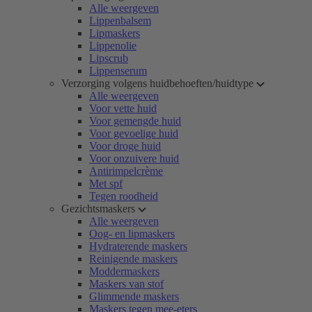
Alle weergeven
Lippenbalsem
Lipmaskers
Lippenolie
Lipscrub
Lippenserum
Verzorging volgens huidbehoeften/huidtype
Alle weergeven
Voor vette huid
Voor gemengde huid
Voor gevoelige huid
Voor droge huid
Voor onzuivere huid
Antirimpelcrème
Met spf
Tegen roodheid
Gezichtsmaskers
Alle weergeven
Oog- en lipmaskers
Hydraterende maskers
Reinigende maskers
Moddermaskers
Maskers van stof
Glimmende maskers
Maskers tegen mee-eters