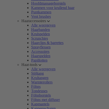
Hoofdmassageborstels
Kammen voor krullend haar
Puntkammen
Vent brushes
Haaraccessoires
Alle weergeven
Haarbanden
Krulspelden
Scrunchies
Haarclips & barrettes
Sprayflessen
Accessoires
Haarspelden
Papillotten
Haar-tools
Alle weergeven
Stijltang
Krultangen
Warmterollers
Föhns
Tondeuses
Föhnborstels
Föhns met diffuser
Kapmantels
Kappersscharen