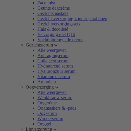
Face mist
Getinte dagcrème
Gezichtsmaskers
Gezichtsverzorging zonder parabenen
Gezichtverzorgingssets
Hals & decolleté
Verzorging met Q10
Vochtinbrengende crème
Gezichtsserum
Alle weergeven
Anti-agingserum
Collageen serum
Hydraterend serum
Hyaluronzuur serum
Vitamine c-serum
Ampullen
Oogverzorging
Alle weergeven
Wenkbrauw serum
Oogcrème
Oogmaskers & -pads
Oogserum
Wimperserum
Ooggel
Lipverzorging