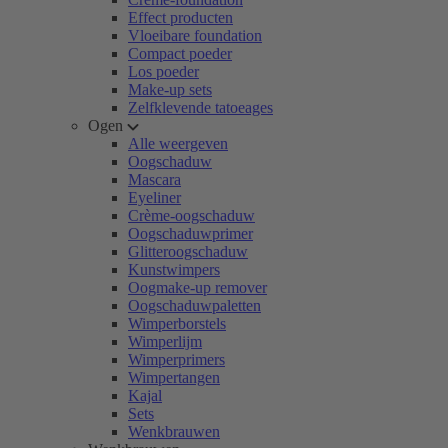
Effect producten
Vloeibare foundation
Compact poeder
Los poeder
Make-up sets
Zelfklevende tatoeages
Ogen
Alle weergeven
Oogschaduw
Mascara
Eyeliner
Crème-oogschaduw
Oogschaduwprimer
Glitteroogschaduw
Kunstwimpers
Oogmake-up remover
Oogschaduwpaletten
Wimperborstels
Wimperlijm
Wimperprimers
Wimpertangen
Kajal
Sets
Wenkbrauwen