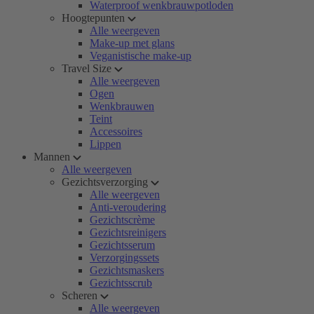
Waterproof wenkbrauwpotloden
Hoogtepunten
Alle weergeven
Make-up met glans
Veganistische make-up
Travel Size
Alle weergeven
Ogen
Wenkbrauwen
Teint
Accessoires
Lippen
Mannen
Alle weergeven
Gezichtsverzorging
Alle weergeven
Anti-veroudering
Gezichtscrème
Gezichtsreinigers
Gezichtsserum
Verzorgingssets
Gezichtsmaskers
Gezichtsscrub
Scheren
Alle weergeven