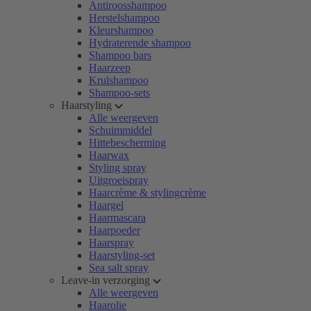
Antiroosshampoo
Herstelshampoo
Kleurshampoo
Hydraterende shampoo
Shampoo bars
Haarzeep
Krulshampoo
Shampoo-sets
Haarstyling
Alle weergeven
Schuimmiddel
Hittebescherming
Haarwax
Styling spray
Uitgroeispray
Haarcrème & stylingcrème
Haargel
Haarmascara
Haarpoeder
Haarspray
Haarstyling-set
Sea salt spray
Leave-in verzorging
Alle weergeven
Haarolie