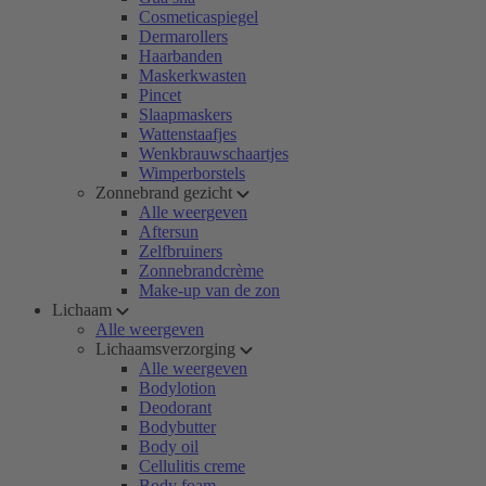
Cosmeticaspiegel
Dermarollers
Haarbanden
Maskerkwasten
Pincet
Slaapmaskers
Wattenstaafjes
Wenkbrauwschaartjes
Wimperborstels
Zonnebrand gezicht
Alle weergeven
Aftersun
Zelfbruiners
Zonnebrandcrème
Make-up van de zon
Lichaam
Alle weergeven
Lichaamsverzorging
Alle weergeven
Bodylotion
Deodorant
Bodybutter
Body oil
Cellulitis creme
Body foam