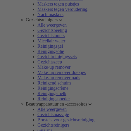
Maskers tegen puistjes
Maskers tegen veroudering
Nachtmaskers
Gezichtsreinigers
Alle weergeven
Gezichtspeeling
Gezichtstoners
Micellair water
Reinigingsgel
Reinigingsolie
Gezichtreinigingssets
Gezichtszeep
Make-up remover
Make-up remover doekjes
Make-up remover pads
Reinigend schuim
Reinigingscrème
Reinigingsmelk
Reinigingspoeder
Beautyapparatuur en -accessoires
Alle weergeven
Gezichtsmassage
Borstels voor gezichtsreiniging
Gezichtsreinigers
Gua sha