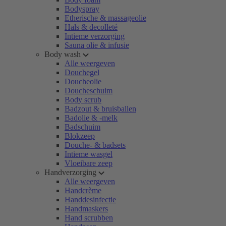
Bodyspray
Etherische & massageolie
Hals & decolleté
Intieme verzorging
Sauna olie & infusie
Body wash
Alle weergeven
Douchegel
Doucheolie
Doucheschuim
Body scrub
Badzout & bruisballen
Badolie & -melk
Badschuim
Blokzeep
Douche- & badsets
Intieme wasgel
Vloeibare zeep
Handverzorging
Alle weergeven
Handcrème
Handdesinfectie
Handmaskers
Hand scrubben