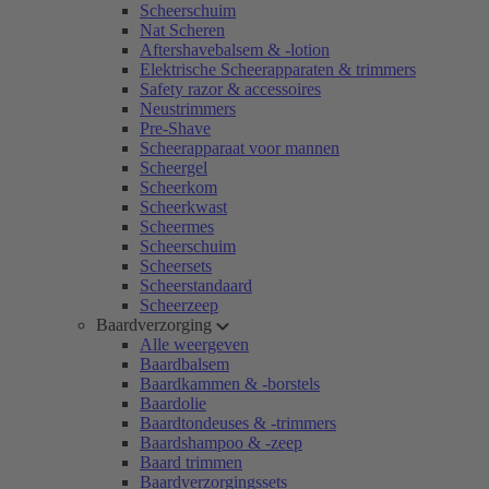
Scheerschuim
Nat Scheren
Aftershavebalsem & -lotion
Elektrische Scheerapparaten & trimmers
Safety razor & accessoires
Neustrimmers
Pre-Shave
Scheerapparaat voor mannen
Scheergel
Scheerkom
Scheerkwast
Scheermes
Scheerschuim
Scheersets
Scheerstandaard
Scheerzeep
Baardverzorging
Alle weergeven
Baardbalsem
Baardkammen & -borstels
Baardolie
Baardtondeuses & -trimmers
Baardshampoo & -zeep
Baard trimmen
Baardverzorgingssets