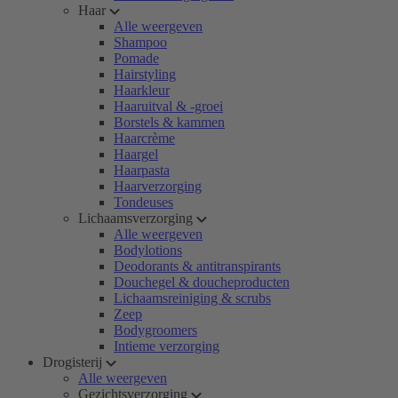
Haar
Alle weergeven
Shampoo
Pomade
Hairstyling
Haarkleur
Haaruitval & -groei
Borstels & kammen
Haarcrème
Haargel
Haarpasta
Haarverzorging
Tondeuses
Lichaamsverzorging
Alle weergeven
Bodylotions
Deodorants & antitranspirants
Douchegel & doucheproducten
Lichaamsreiniging & scrubs
Zeep
Bodygroomers
Intieme verzorging
Drogisterij
Alle weergeven
Gezichtsverzorging