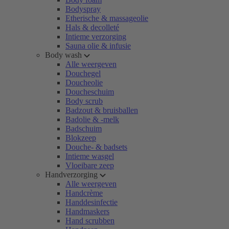
Bodyspray
Etherische & massageolie
Hals & decolleté
Intieme verzorging
Sauna olie & infusie
Body wash
Alle weergeven
Douchegel
Doucheolie
Doucheschuim
Body scrub
Badzout & bruisballen
Badolie & -melk
Badschuim
Blokzeep
Douche- & badsets
Intieme wasgel
Vloeibare zeep
Handverzorging
Alle weergeven
Handcrème
Handdesinfectie
Handmaskers
Hand scrubben