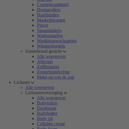
Cosmeticaspiegel
Dermarollers
Haarbanden
Maskerkwasten
Pincet
Slaapmaskers
Wattenstaafjes
Wenkbrauwschaartjes
Wimperborstels
Zonnebrand gezicht
Alle weergeven
Aftersun
Zelfbruiners
Zonnebrandcrème
Make-up van de zon
Lichaam
Alle weergeven
Lichaamsverzorging
Alle weergeven
Bodylotion
Deodorant
Bodybutter
Body oil
Cellulitis creme
Body foam