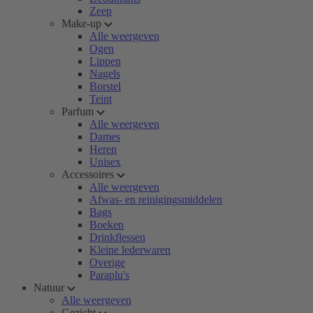
Zeep
Make-up
Alle weergeven
Ogen
Lippen
Nagels
Borstel
Teint
Parfum
Alle weergeven
Dames
Heren
Unisex
Accessoires
Alle weergeven
Afwas- en reinigingsmiddelen
Bags
Boeken
Drinkflessen
Kleine lederwaren
Overige
Paraplu's
Natuur
Alle weergeven
Gezicht