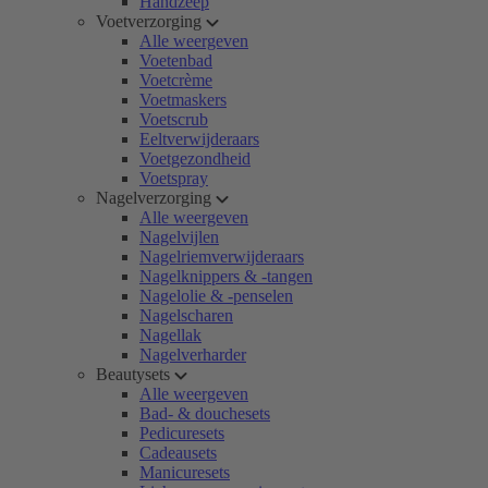
Handzeep
Voetverzorging
Alle weergeven
Voetenbad
Voetcrème
Voetmaskers
Voetscrub
Eeltverwijderaars
Voetgezondheid
Voetspray
Nagelverzorging
Alle weergeven
Nagelvijlen
Nagelriemverwijderaars
Nagelknippers & -tangen
Nagelolie & -penselen
Nagelscharen
Nagellak
Nagelverharder
Beautysets
Alle weergeven
Bad- & douchesets
Pedicuresets
Cadeausets
Manicuresets