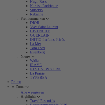
Hugo Boss
Narciso Rodriguez
Shiseido
Rabanne
Premiummerken
DIOR
Yves Saint Laurent
GIVENCHY
GUERLAIN
INITIO Parfums Privés
La Mer
Tom Ford
Eisenberg
Nieuw
Widian
IRÄYE
NEST NEW YORK
La Prairie
TYPEBEA
Promo
☀️ Zomer
Alle weergeven
Highlights
Travel Essentials
Beautyzomertrends 2026