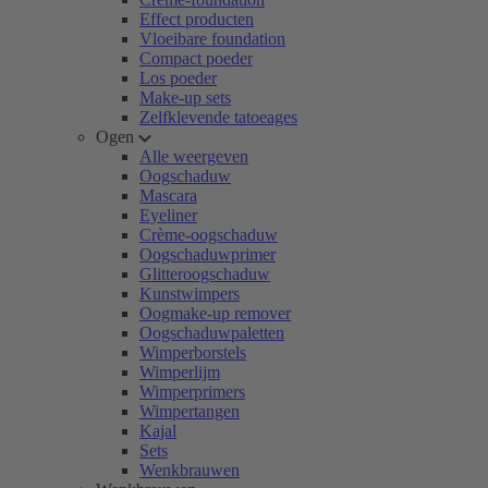
Effect producten
Vloeibare foundation
Compact poeder
Los poeder
Make-up sets
Zelfklevende tatoeages
Ogen
Alle weergeven
Oogschaduw
Mascara
Eyeliner
Crème-oogschaduw
Oogschaduwprimer
Glitteroogschaduw
Kunstwimpers
Oogmake-up remover
Oogschaduwpaletten
Wimperborstels
Wimperlijm
Wimperprimers
Wimpertangen
Kajal
Sets
Wenkbrauwen