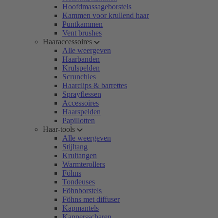
Hoofdmassageborstels
Kammen voor krullend haar
Puntkammen
Vent brushes
Haaraccessoires
Alle weergeven
Haarbanden
Krulspelden
Scrunchies
Haarclips & barrettes
Sprayflessen
Accessoires
Haarspelden
Papillotten
Haar-tools
Alle weergeven
Stijltang
Krultangen
Warmterollers
Föhns
Tondeuses
Föhnborstels
Föhns met diffuser
Kapmantels
Kappersscharen