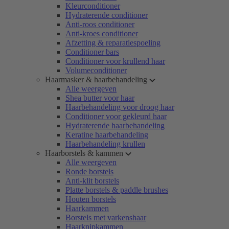
Kleurconditioner
Hydraterende conditioner
Anti-roos conditioner
Anti-kroes conditioner
Afzetting & reparatiespoeling
Conditioner bars
Conditioner voor krullend haar
Volumeconditioner
Haarmasker & haarbehandeling
Alle weergeven
Shea butter voor haar
Haarbehandeling voor droog haar
Conditioner voor gekleurd haar
Hydraterende haarbehandeling
Keratine haarbehandeling
Haarbehandeling krullen
Haarborstels & kammen
Alle weergeven
Ronde borstels
Anti-klit borstels
Platte borstels & paddle brushes
Houten borstels
Haarkammen
Borstels met varkenshaar
Haarknipkammen