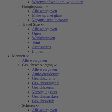
Waterproof wenkbrauwpotloden
Hoogtepunten
Alle weergeven
Make-up met glans
Veganistische make-up
Travel Size
Alle weergeven
Ogen
Wenkbrauwen
Teint
Accessoires
Lippen
Mannen
Alle weergeven
Gezichtsverzorging
Alle weergeven
Anti-veroudering
Gezichtscrème
Gezichtsreinigers
Gezichtsserum
Verzorgingssets
Gezichtsmaskers
Gezichtsscrub
Scheren
Alle weergeven