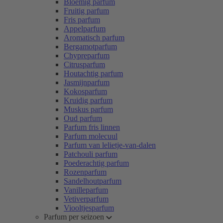
Bloemig parfum
Fruitig parfum
Fris parfum
Appelparfum
Aromatisch parfum
Bergamotparfum
Chypreparfum
Citrusparfum
Houtachtig parfum
Jasmijnparfum
Kokosparfum
Kruidig parfum
Muskus parfum
Oud parfum
Parfum fris linnen
Parfum molecuul
Parfum van lelietje-van-dalen
Patchouli parfum
Poederachtig parfum
Rozenparfum
Sandelhoutparfum
Vanilleparfum
Vetiverparfum
Viooltjesparfum
Parfum per seizoen