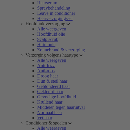
Haarserum
Spraybehandeling
Leave-in conditioner
Haarverzorgingsset
Hoofdhuidverzorging
Alle weergeven
Hoofdhuid olie
Scalp scrub
Hair tonic
Zonnebrand & verzorging
Verzorging volgens haartype
Alle weergeven
Anti-frizz
Anti-roos
Droog haar
Dun & steil haar
Geblondeerd haar
Gekleurd haar
Gevoelige hoofdhuid
Krullend haar
Middelen tegen haaruitval
Normaal haar
Vet haar
Conditioner & spoelen
Alle weergeven