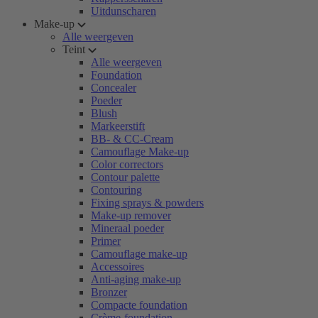
Uitdunscharen
Make-up
Alle weergeven
Teint
Alle weergeven
Foundation
Concealer
Poeder
Blush
Markeerstift
BB- & CC-Cream
Camouflage Make-up
Color correctors
Contour palette
Contouring
Fixing sprays & powders
Make-up remover
Mineraal poeder
Primer
Camouflage make-up
Accessoires
Anti-aging make-up
Bronzer
Compacte foundation
Crème-foundation