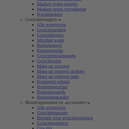
Maskers tegen puistjes
Maskers tegen veroudering
Nachtmaskers
Gezichtsreinigers
Alle weergeven
Gezichtspeeling
Gezichtstoners
Micellair water
Reinigingsgel
Reinigingsolie
Gezichtreinigingssets
Gezichtszeep
Make-up remover
Make-up remover doekjes
Make-up remover pads
Reinigend schuim
Reinigingscrème
Reinigingsmelk
Reinigingspoeder
Beautyapparatuur en -accessoires
Alle weergeven
Gezichtsmassage
Borstels voor gezichtsreiniging
Gezichtsreinigers
Gua sha