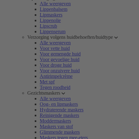
Alle weergeven
Lippenbalsem
Lipmaskers
Lippenolie
Lipscrub
Lippenserum
Verzorging volgens huidbehoeften/huidtype
Alle weergeven
Voor vette huid
Voor gemengde huid
Voor gevoelige huid
Voor droge huid
Voor onzuivere huid
Antirimpelcrème
Met spf
Tegen roodheid
Gezichtsmaskers
Alle weergeven
Oog- en lipmaskers
Hydraterende maskers
Reinigende maskers
Moddermaskers
Maskers van stof
Glimmende maskers
Maskers tegen mee-eters