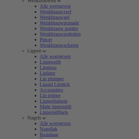
Wenkbrauwen
Alle weergeven
Wenkbrauwverf
Wenkbrauwgel
Wenkbrauwpomade
Wenkbrauw poeder
Wenkbrauwpotloden
Pincet
Wenkbrauwscharen
Lippen
Alle weergeven
Lippenstift
Lipgloss
Lipliner
Lip plumper
Liquid Lipstick
Accessoires
Lip primer
Lippenbalsem
Matte lippenstift
Lippenstiftsets
Nagels
Alle weergeven
Nagellak
Basislaag