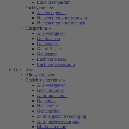
Luxe herenparfum
Nichegeuren
Alle weergeven
Nichegeuren voor vrouwen
Nichegeuren voor mannen
Huisparfum
Alle weergeven
Geurkaarsen
Geurstokjes
Geurdiffusers
Geurstenen
Luchtverfrissers
Luchtverfrissers auto
Gezicht
Alle weergeven
Gezichtsverzorging
Alle weergeven
Gezichtscrème
Antirimpelcrème
Dagcrème
Nachtcrème
Gezichtsolie
24-uurs gezichtsverzorging
Anti-puistjesverzorging
Bb- & cc-crème