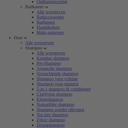
Ontharingscrème
Badkamer
Alle weergeven
Badaccessoires
Badjassen
Handdoeken
Make-uptassen
Haar
Alle weergeven
Shampoo
Alle weergeven
Keratine shampoo
Pre-Shampoo
Arganolie shampoo
Verzachtende shampoo
Shampoo voor volume
Shampoo voor mannen
2-in-1 shampoo & conditioner
Clarifying shampoo
Kleurshampoo
Natuurlijke shampoo
Shampoo zonder siliconen
Tea tree shampoo
Zilver shampoo
Droogshampoo