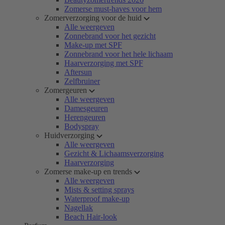
Zomerse must-haves voor hem
Zomerverzorging voor de huid
Alle weergeven
Zonnebrand voor het gezicht
Make-up met SPF
Zonnebrand voor het hele lichaam
Haarverzorging met SPF
Aftersun
Zelfbruiner
Zomergeuren
Alle weergeven
Damesgeuren
Herengeuren
Bodyspray
Huidverzorging
Alle weergeven
Gezicht & Lichaamsverzorging
Haarverzorging
Zomerse make-up en trends
Alle weergeven
Mists & setting sprays
Waterproof make-up
Nagellak
Beach Hair-look