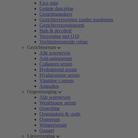
Face mist
Getinte dagcrème
Gezichtsmaskers
Gezichtsverzorging zonder parabenen
Gezichtverzorgingssets
Hals & decolleté
Verzorging met Q10
Vochtinbrengende crème
Gezichtsserum
Alle weergeven
Anti-agingserum
Collageen serum
Hydraterend serum
Hyaluronzuur serum
Vitamine c-serum
Ampullen
Oogverzorging
Alle weergeven
Wenkbrauw serum
Oogcrème
Oogmaskers & -pads
Oogserum
Wimperserum
Ooggel
Lipverzorging