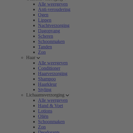
Alle weergeven
Anti-veroudering
Ogen
Lippen
Nachtverzorging
Dagopvang
Scheren
Schoonmaken
Tanden
Zon
Haar
Alle weergeven
Conditioner
Haarverzorging
Shampoo
Haarkleur
Styling
Lichaamsverzorging
Alle weergeven
Hand & Voet
Lotions
Oliën
Schoonmaken
Zon
Deodorants