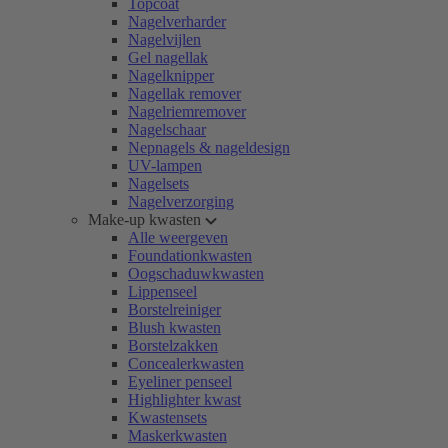
Topcoat
Nagelverharder
Nagelvijlen
Gel nagellak
Nagelknipper
Nagellak remover
Nagelriemremover
Nagelschaar
Nepnagels & nageldesign
UV-lampen
Nagelsets
Nagelverzorging
Make-up kwasten
Alle weergeven
Foundationkwasten
Oogschaduwkwasten
Lippenseel
Borstelreiniger
Blush kwasten
Borstelzakken
Concealerkwasten
Eyeliner penseel
Highlighter kwast
Kwastensets
Maskerkwasten