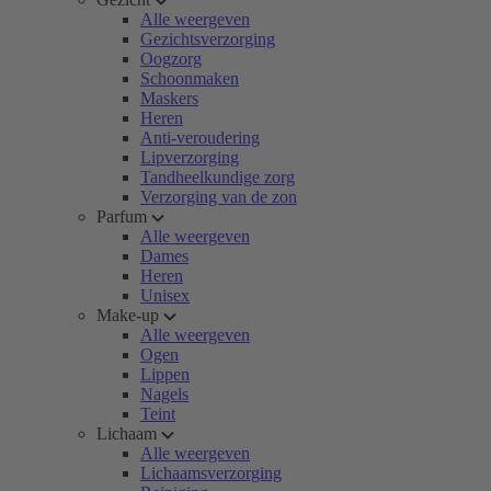
Alle weergeven
Gezichtsverzorging
Oogzorg
Schoonmaken
Maskers
Heren
Anti-veroudering
Lipverzorging
Tandheelkundige zorg
Verzorging van de zon
Parfum
Alle weergeven
Dames
Heren
Unisex
Make-up
Alle weergeven
Ogen
Lippen
Nagels
Teint
Lichaam
Alle weergeven
Lichaamsverzorging