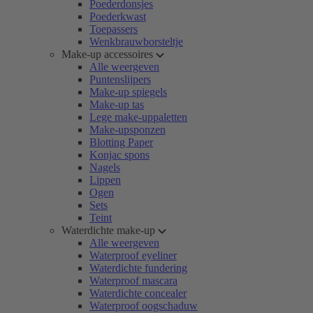
Poederdonsjes
Poederkwast
Toepassers
Wenkbrauwborsteltje
Make-up accessoires
Alle weergeven
Puntenslijpers
Make-up spiegels
Make-up tas
Lege make-uppaletten
Make-upsponzen
Blotting Paper
Konjac spons
Nagels
Lippen
Ogen
Sets
Teint
Waterdichte make-up
Alle weergeven
Waterproof eyeliner
Waterdichte fundering
Waterproof mascara
Waterdichte concealer
Waterproof oogschaduw