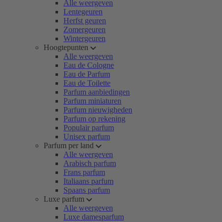
Alle weergeven
Lentegeuren
Herfst geuren
Zomergeuren
Wintergeuren
Hoogtepunten
Alle weergeven
Eau de Cologne
Eau de Parfum
Eau de Toilette
Parfum aanbiedingen
Parfum miniaturen
Parfum nieuwigheden
Parfum op rekening
Populair parfum
Unisex parfum
Parfum per land
Alle weergeven
Arabisch parfum
Frans parfum
Italiaans parfum
Spaans parfum
Luxe parfum
Alle weergeven
Luxe damesparfum