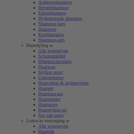
Antiroosshampoo
Herstelshampoo
Kleurshampoo
Hydraterende shampoo
Shampoo bars
Haarzeep
Krulshampoo
Shampoo-sets
Haarstyling
Alle weergeven
Schuimmiddel
Hittebescherming
Haarwax
Styling spray
Uitgroeispray
Haarcrème & stylingcrème
Haargel
Haarmascara
Haarpoeder
Haarspray
Haarstyling-set
Sea salt spray
Leave-in verzorging
Alle weergeven
Haarolie