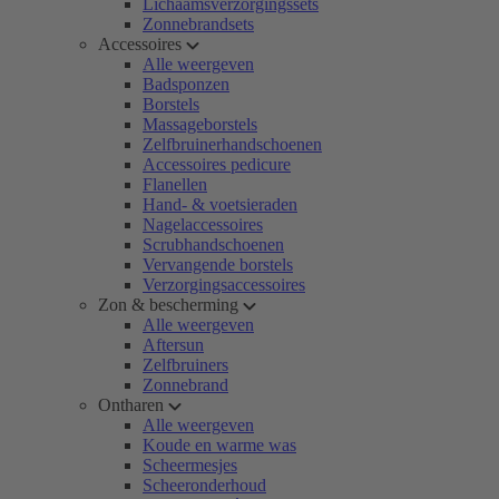
Lichaamsverzorgingssets
Zonnebrandsets
Accessoires
Alle weergeven
Badsponzen
Borstels
Massageborstels
Zelfbruinerhandschoenen
Accessoires pedicure
Flanellen
Hand- & voetsieraden
Nagelaccessoires
Scrubhandschoenen
Vervangende borstels
Verzorgingsaccessoires
Zon & bescherming
Alle weergeven
Aftersun
Zelfbruiners
Zonnebrand
Ontharen
Alle weergeven
Koude en warme was
Scheermesjes
Scheeronderhoud