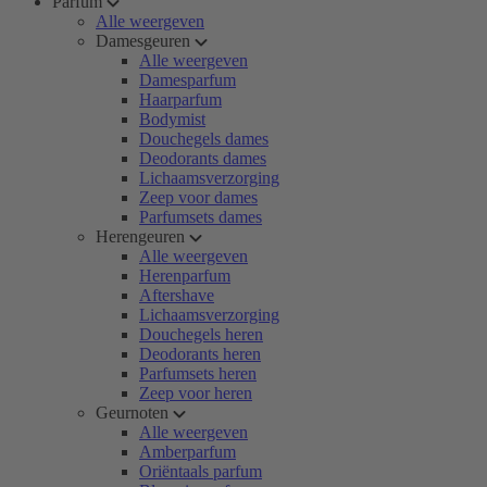
Parfum
Alle weergeven
Damesgeuren
Alle weergeven
Damesparfum
Haarparfum
Bodymist
Douchegels dames
Deodorants dames
Lichaamsverzorging
Zeep voor dames
Parfumsets dames
Herengeuren
Alle weergeven
Herenparfum
Aftershave
Lichaamsverzorging
Douchegels heren
Deodorants heren
Parfumsets heren
Zeep voor heren
Geurnoten
Alle weergeven
Amberparfum
Oriëntaals parfum