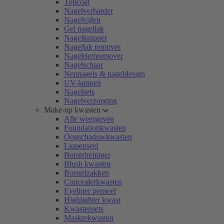
Topcoat
Nagelverharder
Nagelvijlen
Gel nagellak
Nagelknipper
Nagellak remover
Nagelriemremover
Nagelschaar
Nepnagels & nageldesign
UV-lampen
Nagelsets
Nagelverzorging
Make-up kwasten
Alle weergeven
Foundationkwasten
Oogschaduwkwasten
Lippenseel
Borstelreiniger
Blush kwasten
Borstelzakken
Concealerkwasten
Eyeliner penseel
Highlighter kwast
Kwastensets
Maskerkwasten