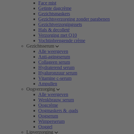
Face mist
Getinte dagcrème
Gezichtsmaskers
Gezichtsverzorging zonder parabenen
Gezichtverzorgingssets
Hals & decolleté
Verzorging met Q10
Vochtinbrengende crème
Gezichtsserum
Alle weergeven
Anti-agingserum
Collageen serum
Hydraterend serum
Hyaluronzuur serum
Vitamine c-serum
Ampullen
Oogverzorging
Alle weergeven
Wenkbrauw serum
Oogcrème
Oogmaskers & -pads
Oogserum
Wimperserum
Ooggel
Lipverzorging