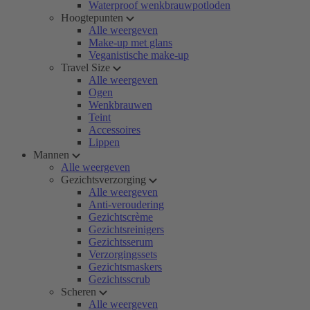
Waterproof wenkbrauwpotloden
Hoogtepunten
Alle weergeven
Make-up met glans
Veganistische make-up
Travel Size
Alle weergeven
Ogen
Wenkbrauwen
Teint
Accessoires
Lippen
Mannen
Alle weergeven
Gezichtsverzorging
Alle weergeven
Anti-veroudering
Gezichtscrème
Gezichtsreinigers
Gezichtsserum
Verzorgingssets
Gezichtsmaskers
Gezichtsscrub
Scheren
Alle weergeven