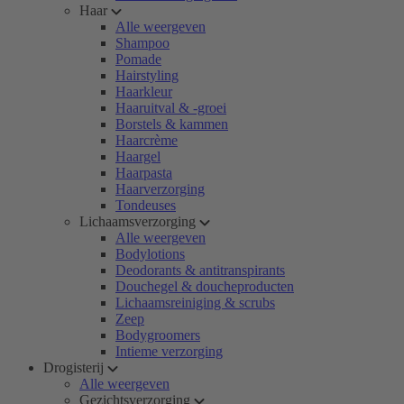
Haar
Alle weergeven
Shampoo
Pomade
Hairstyling
Haarkleur
Haaruitval & -groei
Borstels & kammen
Haarcrème
Haargel
Haarpasta
Haarverzorging
Tondeuses
Lichaamsverzorging
Alle weergeven
Bodylotions
Deodorants & antitranspirants
Douchegel & doucheproducten
Lichaamsreiniging & scrubs
Zeep
Bodygroomers
Intieme verzorging
Drogisterij
Alle weergeven
Gezichtsverzorging