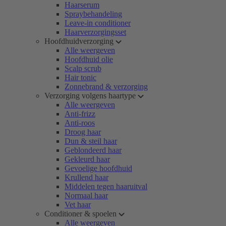
Haarserum
Spraybehandeling
Leave-in conditioner
Haarverzorgingsset
Hoofdhuidverzorging
Alle weergeven
Hoofdhuid olie
Scalp scrub
Hair tonic
Zonnebrand & verzorging
Verzorging volgens haartype
Alle weergeven
Anti-frizz
Anti-roos
Droog haar
Dun & steil haar
Geblondeerd haar
Gekleurd haar
Gevoelige hoofdhuid
Krullend haar
Middelen tegen haaruitval
Normaal haar
Vet haar
Conditioner & spoelen
Alle weergeven