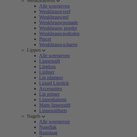
Wenkbrauwen
Alle weergeven
Wenkbrauwverf
Wenkbrauwgel
Wenkbrauwpomade
Wenkbrauw poeder
Wenkbrauwpotloden
Pincet
Wenkbrauwscharen
Lippen
Alle weergeven
Lippenstift
Lipgloss
Lipliner
Lip plumper
Liquid Lipstick
Accessoires
Lip primer
Lippenbalsem
Matte lippenstift
Lippenstiftsets
Nagels
Alle weergeven
Nagellak
Basislaag