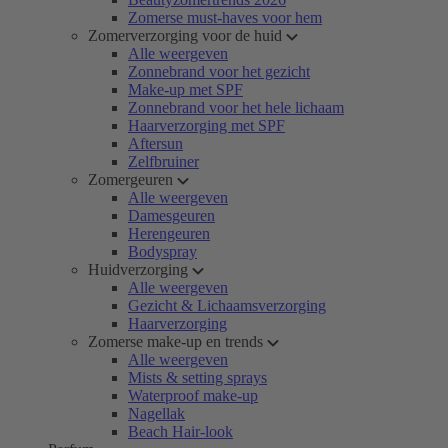
Zomerse must-haves voor hem
Zomerverzorging voor de huid
Alle weergeven
Zonnebrand voor het gezicht
Make-up met SPF
Zonnebrand voor het hele lichaam
Haarverzorging met SPF
Aftersun
Zelfbruiner
Zomergeuren
Alle weergeven
Damesgeuren
Herengeuren
Bodyspray
Huidverzorging
Alle weergeven
Gezicht & Lichaamsverzorging
Haarverzorging
Zomerse make-up en trends
Alle weergeven
Mists & setting sprays
Waterproof make-up
Nagellak
Beach Hair-look