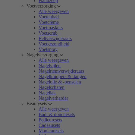
Handzeep
Voetverzorging
Alle weergeven
Voetenbad
Voetcrème
Voetmaskers
Voetscrub
Eeltverwijderaars
Voetgezondheid
Voetspray
Nagelverzorging
Alle weergeven
Nagelvijlen
Nagelriemverwijderaars
Nagelknippers & -tangen
Nagelolie & -penselen
Nagelscharen
Nagellak
Nagelverharder
Beautysets
Alle weergeven
Bad- & douchesets
Pedicuresets
Cadeausets
Manicuresets