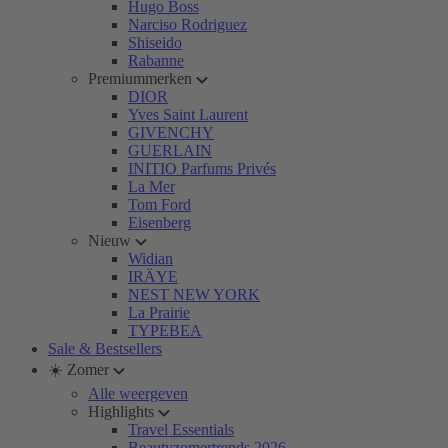
Hugo Boss
Narciso Rodriguez
Shiseido
Rabanne
Premiummerken
DIOR
Yves Saint Laurent
GIVENCHY
GUERLAIN
INITIO Parfums Privés
La Mer
Tom Ford
Eisenberg
Nieuw
Widian
IRÄYE
NEST NEW YORK
La Prairie
TYPEBEA
Sale & Bestsellers
☀️ Zomer
Alle weergeven
Highlights
Travel Essentials
Beautyzomertrends 2026