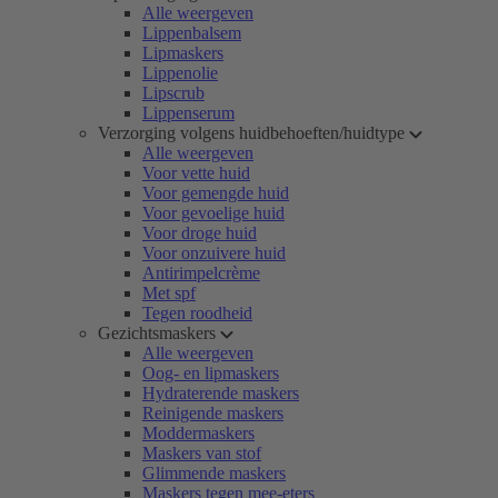
Alle weergeven
Lippenbalsem
Lipmaskers
Lippenolie
Lipscrub
Lippenserum
Verzorging volgens huidbehoeften/huidtype
Alle weergeven
Voor vette huid
Voor gemengde huid
Voor gevoelige huid
Voor droge huid
Voor onzuivere huid
Antirimpelcrème
Met spf
Tegen roodheid
Gezichtsmaskers
Alle weergeven
Oog- en lipmaskers
Hydraterende maskers
Reinigende maskers
Moddermaskers
Maskers van stof
Glimmende maskers
Maskers tegen mee-eters