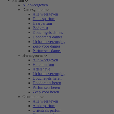
Parfum
Alle weergeven
Damesgeuren
Alle weergeven
Damesparfum
Haarparfum
Bodymist
Douchegels dames
Deodorants dames
Lichaamsverzorging
Zeep voor dames
Parfumsets dames
Herengeuren
Alle weergeven
Herenparfum
Aftershave
Lichaamsverzorging
Douchegels heren
Deodorants heren
Parfumsets heren
Zeep voor heren
Geurnoten
Alle weergeven
Amberparfum
Oriëntaals parfum