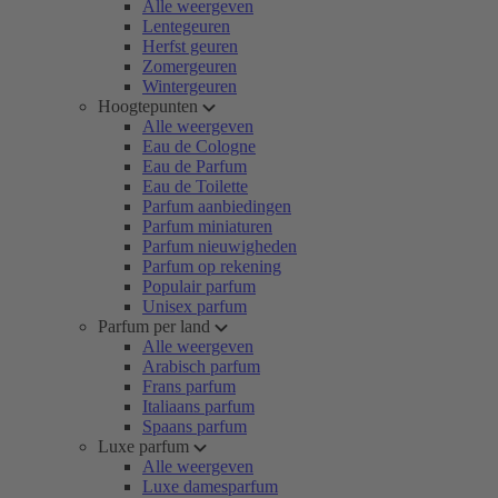
Alle weergeven
Lentegeuren
Herfst geuren
Zomergeuren
Wintergeuren
Hoogtepunten
Alle weergeven
Eau de Cologne
Eau de Parfum
Eau de Toilette
Parfum aanbiedingen
Parfum miniaturen
Parfum nieuwigheden
Parfum op rekening
Populair parfum
Unisex parfum
Parfum per land
Alle weergeven
Arabisch parfum
Frans parfum
Italiaans parfum
Spaans parfum
Luxe parfum
Alle weergeven
Luxe damesparfum