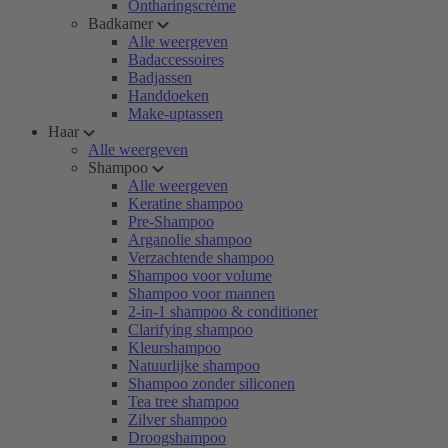
Ontharingscrème
Badkamer
Alle weergeven
Badaccessoires
Badjassen
Handdoeken
Make-uptassen
Haar
Alle weergeven
Shampoo
Alle weergeven
Keratine shampoo
Pre-Shampoo
Arganolie shampoo
Verzachtende shampoo
Shampoo voor volume
Shampoo voor mannen
2-in-1 shampoo & conditioner
Clarifying shampoo
Kleurshampoo
Natuurlijke shampoo
Shampoo zonder siliconen
Tea tree shampoo
Zilver shampoo
Droogshampoo