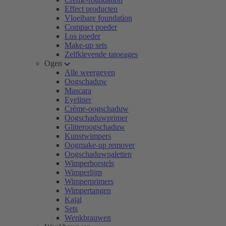
Effect producten
Vloeibare foundation
Compact poeder
Los poeder
Make-up sets
Zelfklevende tatoeages
Ogen
Alle weergeven
Oogschaduw
Mascara
Eyeliner
Crème-oogschaduw
Oogschaduwprimer
Glitteroogschaduw
Kunstwimpers
Oogmake-up remover
Oogschaduwpaletten
Wimperborstels
Wimperlijm
Wimperprimers
Wimpertangen
Kajal
Sets
Wenkbrauwen