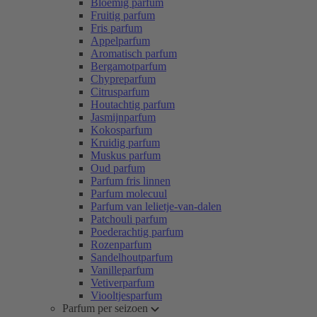
Bloemig parfum
Fruitig parfum
Fris parfum
Appelparfum
Aromatisch parfum
Bergamotparfum
Chypreparfum
Citrusparfum
Houtachtig parfum
Jasmijnparfum
Kokosparfum
Kruidig parfum
Muskus parfum
Oud parfum
Parfum fris linnen
Parfum molecuul
Parfum van lelietje-van-dalen
Patchouli parfum
Poederachtig parfum
Rozenparfum
Sandelhoutparfum
Vanilleparfum
Vetiverparfum
Viooltjesparfum
Parfum per seizoen