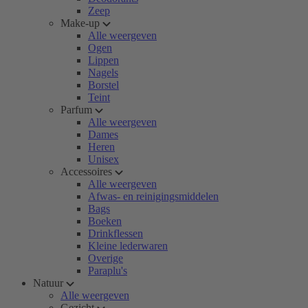
Zeep
Make-up
Alle weergeven
Ogen
Lippen
Nagels
Borstel
Teint
Parfum
Alle weergeven
Dames
Heren
Unisex
Accessoires
Alle weergeven
Afwas- en reinigingsmiddelen
Bags
Boeken
Drinkflessen
Kleine lederwaren
Overige
Paraplu's
Natuur
Alle weergeven
Gezicht