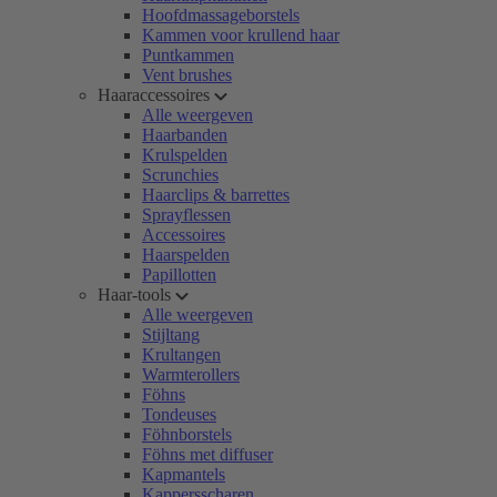
Hoofdmassageborstels
Kammen voor krullend haar
Puntkammen
Vent brushes
Haaraccessoires
Alle weergeven
Haarbanden
Krulspelden
Scrunchies
Haarclips & barrettes
Sprayflessen
Accessoires
Haarspelden
Papillotten
Haar-tools
Alle weergeven
Stijltang
Krultangen
Warmterollers
Föhns
Tondeuses
Föhnborstels
Föhns met diffuser
Kapmantels
Kappersscharen