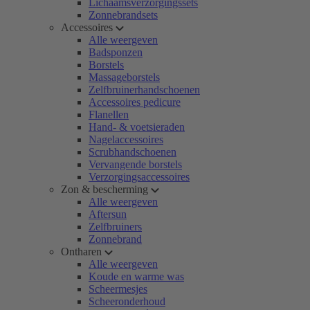
Lichaamsverzorgingssets
Zonnebrandsets
Accessoires
Alle weergeven
Badsponzen
Borstels
Massageborstels
Zelfbruinerhandschoenen
Accessoires pedicure
Flanellen
Hand- & voetsieraden
Nagelaccessoires
Scrubhandschoenen
Vervangende borstels
Verzorgingsaccessoires
Zon & bescherming
Alle weergeven
Aftersun
Zelfbruiners
Zonnebrand
Ontharen
Alle weergeven
Koude en warme was
Scheermesjes
Scheeronderhoud