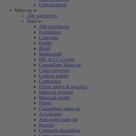
Uitdunscharen
Make-up
Alle weergeven
Teint
Alle weergeven
Foundation
Concealer
Poeder
Blush
Markeerstift
BB- & CC-Cream
Camouflage Make-up
Color correctors
Contour palette
Contouring
Fixing sprays & powders
Make-up remover
Mineraal poeder
Primer
Camouflage make-up
Accessoires
Anti-aging make-up
Bronzer
Compacte foundation
Crème-foundation