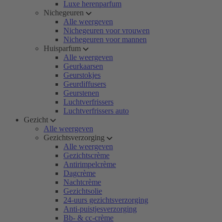
Luxe herenparfum
Nichegeuren
Alle weergeven
Nichegeuren voor vrouwen
Nichegeuren voor mannen
Huisparfum
Alle weergeven
Geurkaarsen
Geurstokjes
Geurdiffusers
Geurstenen
Luchtverfrissers
Luchtverfrissers auto
Gezicht
Alle weergeven
Gezichtsverzorging
Alle weergeven
Gezichtscrème
Antirimpelcrème
Dagcrème
Nachtcrème
Gezichtsolie
24-uurs gezichtsverzorging
Anti-puistjesverzorging
Bb- & cc-crème