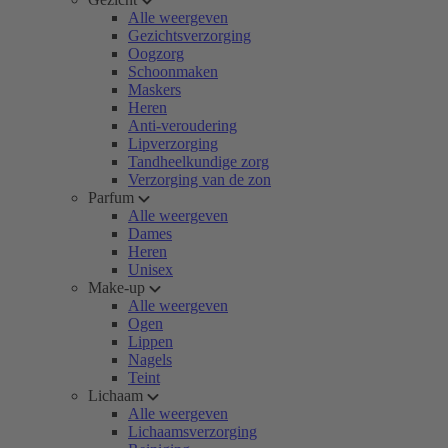
Alle weergeven
Gezichtsverzorging
Oogzorg
Schoonmaken
Maskers
Heren
Anti-veroudering
Lipverzorging
Tandheelkundige zorg
Verzorging van de zon
Parfum
Alle weergeven
Dames
Heren
Unisex
Make-up
Alle weergeven
Ogen
Lippen
Nagels
Teint
Lichaam
Alle weergeven
Lichaamsverzorging