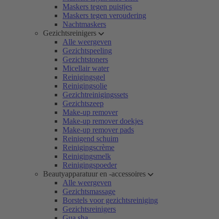
Maskers tegen puistjes
Maskers tegen veroudering
Nachtmaskers
Gezichtsreinigers
Alle weergeven
Gezichtspeeling
Gezichtstoners
Micellair water
Reinigingsgel
Reinigingsolie
Gezichtreinigingssets
Gezichtszeep
Make-up remover
Make-up remover doekjes
Make-up remover pads
Reinigend schuim
Reinigingscrème
Reinigingsmelk
Reinigingspoeder
Beautyapparatuur en -accessoires
Alle weergeven
Gezichtsmassage
Borstels voor gezichtsreiniging
Gezichtsreinigers
Gua sha