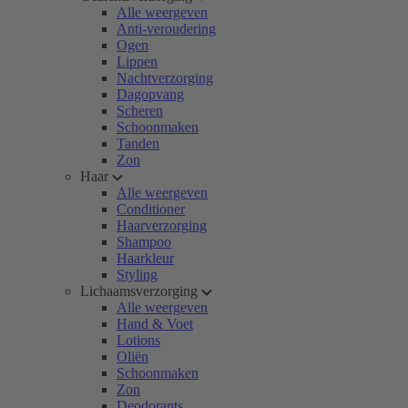
Alle weergeven
Anti-veroudering
Ogen
Lippen
Nachtverzorging
Dagopvang
Scheren
Schoonmaken
Tanden
Zon
Haar
Alle weergeven
Conditioner
Haarverzorging
Shampoo
Haarkleur
Styling
Lichaamsverzorging
Alle weergeven
Hand & Voet
Lotions
Oliën
Schoonmaken
Zon
Deodorants