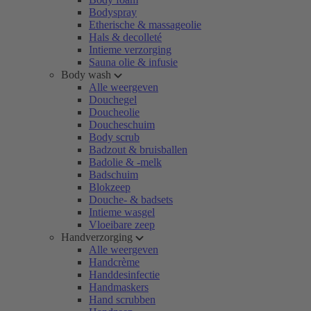
Bodyspray
Etherische & massageolie
Hals & decolleté
Intieme verzorging
Sauna olie & infusie
Body wash
Alle weergeven
Douchegel
Doucheolie
Doucheschuim
Body scrub
Badzout & bruisballen
Badolie & -melk
Badschuim
Blokzeep
Douche- & badsets
Intieme wasgel
Vloeibare zeep
Handverzorging
Alle weergeven
Handcrème
Handdesinfectie
Handmaskers
Hand scrubben