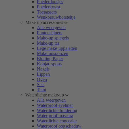
Poederdonsjes
Poederkwast
Toepassers
Wenkbrauwborsteltje
Make-up accessoires
Alle weergeven
Puntenslijpers
Make-up spiegels
Make-up tas
Lege make-uppaletten
Make-upsponzen
Blotting Paper
Konjac spons
Nagels
Lippen
Ogen
Sets
Teint
Waterdichte make-up
Alle weergeven
Waterproof eyeliner
Waterdichte fundering
Waterproof mascara
Waterdichte concealer
Waterproof oogschaduw