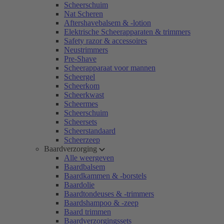
Scheerschuim
Nat Scheren
Aftershavebalsem & -lotion
Elektrische Scheerapparaten & trimmers
Safety razor & accessoires
Neustrimmers
Pre-Shave
Scheerapparaat voor mannen
Scheergel
Scheerkom
Scheerkwast
Scheermes
Scheerschuim
Scheersets
Scheerstandaard
Scheerzeep
Baardverzorging
Alle weergeven
Baardbalsem
Baardkammen & -borstels
Baardolie
Baardtondeuses & -trimmers
Baardshampoo & -zeep
Baard trimmen
Baardverzorgingssets