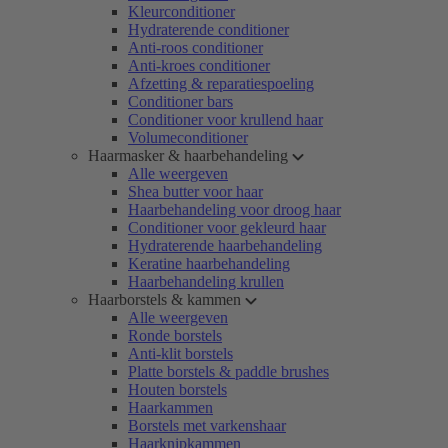
Kleurconditioner
Hydraterende conditioner
Anti-roos conditioner
Anti-kroes conditioner
Afzetting & reparatiespoeling
Conditioner bars
Conditioner voor krullend haar
Volumeconditioner
Haarmasker & haarbehandeling
Alle weergeven
Shea butter voor haar
Haarbehandeling voor droog haar
Conditioner voor gekleurd haar
Hydraterende haarbehandeling
Keratine haarbehandeling
Haarbehandeling krullen
Haarborstels & kammen
Alle weergeven
Ronde borstels
Anti-klit borstels
Platte borstels & paddle brushes
Houten borstels
Haarkammen
Borstels met varkenshaar
Haarknipkammen