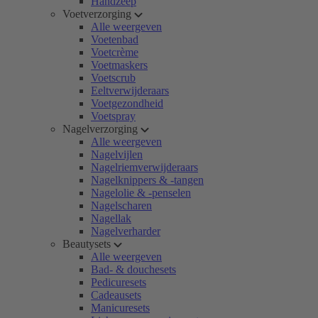
Handzeep
Voetverzorging
Alle weergeven
Voetenbad
Voetcrème
Voetmaskers
Voetscrub
Eeltverwijderaars
Voetgezondheid
Voetspray
Nagelverzorging
Alle weergeven
Nagelvijlen
Nagelriemverwijderaars
Nagelknippers & -tangen
Nagelolie & -penselen
Nagelscharen
Nagellak
Nagelverharder
Beautysets
Alle weergeven
Bad- & douchesets
Pedicuresets
Cadeausets
Manicuresets