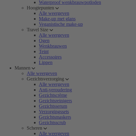
Waterproof wenkbrauwpotloden
Hoogtepunten
Alle weergeven
Make-up met glans
Veganistische make-up
Travel Size
Alle weergeven
Ogen
Wenkbrauwen
Teint
Accessoires
Lippen
Mannen
Alle weergeven
Gezichtsverzorging
Alle weergeven
Anti-veroudering
Gezichtscrème
Gezichtsreinigers
Gezichtsserum
Verzorgingssets
Gezichtsmaskers
Gezichtsscrub
Scheren
Alle weergeven