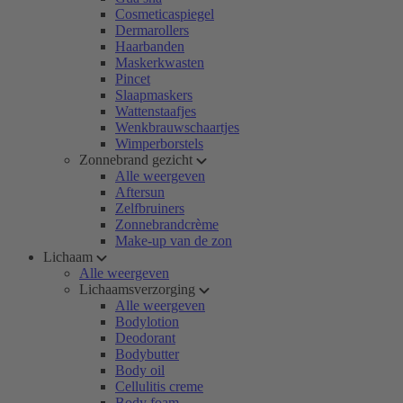
Cosmeticaspiegel
Dermarollers
Haarbanden
Maskerkwasten
Pincet
Slaapmaskers
Wattenstaafjes
Wenkbrauwschaartjes
Wimperborstels
Zonnebrand gezicht
Alle weergeven
Aftersun
Zelfbruiners
Zonnebrandcrème
Make-up van de zon
Lichaam
Alle weergeven
Lichaamsverzorging
Alle weergeven
Bodylotion
Deodorant
Bodybutter
Body oil
Cellulitis creme
Body foam