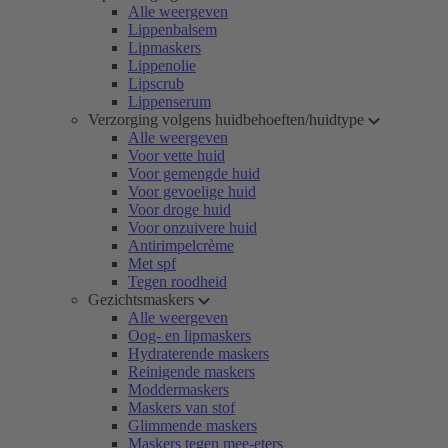
Alle weergeven
Lippenbalsem
Lipmaskers
Lippenolie
Lipscrub
Lippenserum
Verzorging volgens huidbehoeften/huidtype
Alle weergeven
Voor vette huid
Voor gemengde huid
Voor gevoelige huid
Voor droge huid
Voor onzuivere huid
Antirimpelcrème
Met spf
Tegen roodheid
Gezichtsmaskers
Alle weergeven
Oog- en lipmaskers
Hydraterende maskers
Reinigende maskers
Moddermaskers
Maskers van stof
Glimmende maskers
Maskers tegen mee-eters