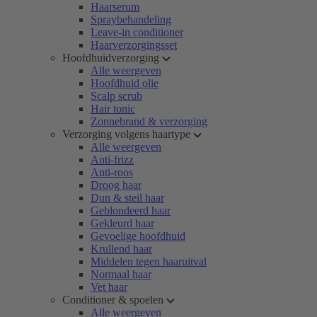
Haarserum
Spraybehandeling
Leave-in conditioner
Haarverzorgingsset
Hoofdhuidverzorging
Alle weergeven
Hoofdhuid olie
Scalp scrub
Hair tonic
Zonnebrand & verzorging
Verzorging volgens haartype
Alle weergeven
Anti-frizz
Anti-roos
Droog haar
Dun & steil haar
Geblondeerd haar
Gekleurd haar
Gevoelige hoofdhuid
Krullend haar
Middelen tegen haaruitval
Normaal haar
Vet haar
Conditioner & spoelen
Alle weergeven