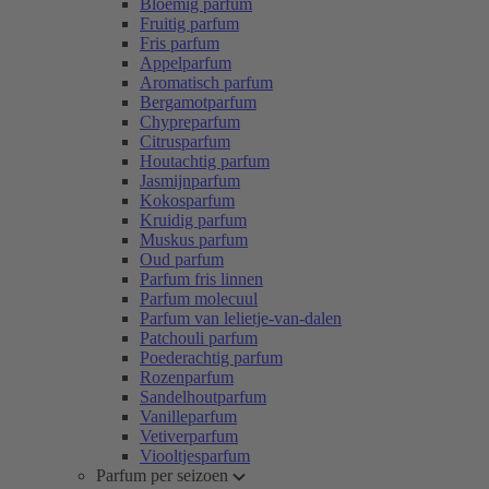
Bloemig parfum
Fruitig parfum
Fris parfum
Appelparfum
Aromatisch parfum
Bergamotparfum
Chypreparfum
Citrusparfum
Houtachtig parfum
Jasmijnparfum
Kokosparfum
Kruidig parfum
Muskus parfum
Oud parfum
Parfum fris linnen
Parfum molecuul
Parfum van lelietje-van-dalen
Patchouli parfum
Poederachtig parfum
Rozenparfum
Sandelhoutparfum
Vanilleparfum
Vetiverparfum
Viooltjesparfum
Parfum per seizoen