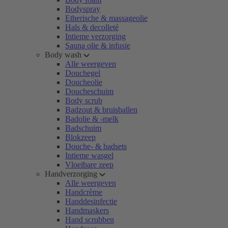
Bodyspray
Etherische & massageolie
Hals & decolleté
Intieme verzorging
Sauna olie & infusie
Body wash
Alle weergeven
Douchegel
Doucheolie
Doucheschuim
Body scrub
Badzout & bruisballen
Badolie & -melk
Badschuim
Blokzeep
Douche- & badsets
Intieme wasgel
Vloeibare zeep
Handverzorging
Alle weergeven
Handcrème
Handdesinfectie
Handmaskers
Hand scrubben