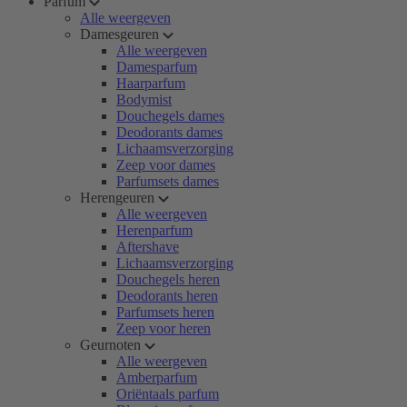
Parfum
Alle weergeven
Damesgeuren
Alle weergeven
Damesparfum
Haarparfum
Bodymist
Douchegels dames
Deodorants dames
Lichaamsverzorging
Zeep voor dames
Parfumsets dames
Herengeuren
Alle weergeven
Herenparfum
Aftershave
Lichaamsverzorging
Douchegels heren
Deodorants heren
Parfumsets heren
Zeep voor heren
Geurnoten
Alle weergeven
Amberparfum
Oriëntaals parfum