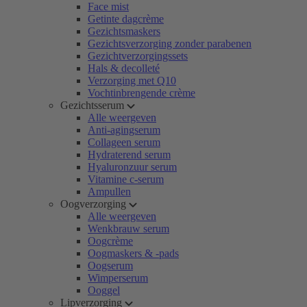
Face mist
Getinte dagcrème
Gezichtsmaskers
Gezichtsverzorging zonder parabenen
Gezichtverzorgingssets
Hals & decolleté
Verzorging met Q10
Vochtinbrengende crème
Gezichtsserum
Alle weergeven
Anti-agingserum
Collageen serum
Hydraterend serum
Hyaluronzuur serum
Vitamine c-serum
Ampullen
Oogverzorging
Alle weergeven
Wenkbrauw serum
Oogcrème
Oogmaskers & -pads
Oogserum
Wimperserum
Ooggel
Lipverzorging