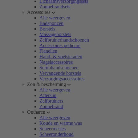
Lichaamsverzorgingssets
Zonnebrandsets
Accessoires
Alle weergeven
Badsponzen
Borstels
Massageborstels
Zelfbruinerhandschoenen
Accessoires pedicure
Flanellen
Hand- & voetsieraden
Nagelaccessoires
Scrubhandschoenen
Vervangende borstels
Verzorgingsaccessoires
Zon & bescherming
Alle weergeven
Aftersun
Zelfbruiners
Zonnebrand
Ontharen
Alle weergeven
Koude en warme was
Scheermesjes
Scheeronderhoud