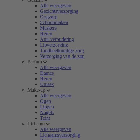
Alle weergeven
Gezichtsverzorging
Oogzorg
Schoonmaken
Maskers
Heren
Anti-veroudering
Lipverzorging
Tandheelkundige zorg
Verzorging van de zon
Parfum
Alle weergeven
Dames
Heren
Unisex
Make-up
Alle weergeven
Ogen
Lippen
Nagels
Teint
Lichaam
Alle weergeven
Lichaamsverzorging