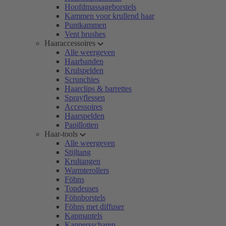
Hoofdmassageborstels
Kammen voor krullend haar
Puntkammen
Vent brushes
Haaraccessoires
Alle weergeven
Haarbanden
Krulspelden
Scrunchies
Haarclips & barrettes
Sprayflessen
Accessoires
Haarspelden
Papillotten
Haar-tools
Alle weergeven
Stijltang
Krultangen
Warmterollers
Föhns
Tondeuses
Föhnborstels
Föhns met diffuser
Kapmantels
Kappersscharen