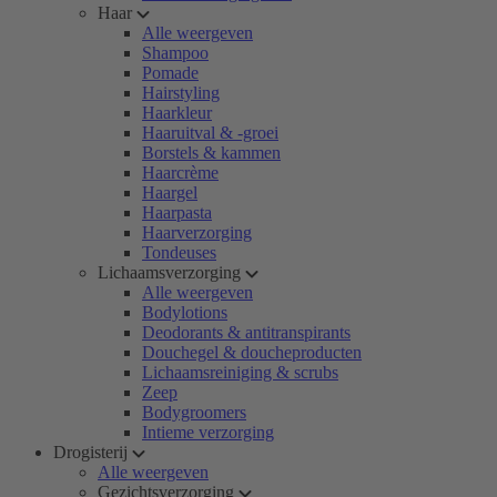
Haar
Alle weergeven
Shampoo
Pomade
Hairstyling
Haarkleur
Haaruitval & -groei
Borstels & kammen
Haarcrème
Haargel
Haarpasta
Haarverzorging
Tondeuses
Lichaamsverzorging
Alle weergeven
Bodylotions
Deodorants & antitranspirants
Douchegel & doucheproducten
Lichaamsreiniging & scrubs
Zeep
Bodygroomers
Intieme verzorging
Drogisterij
Alle weergeven
Gezichtsverzorging