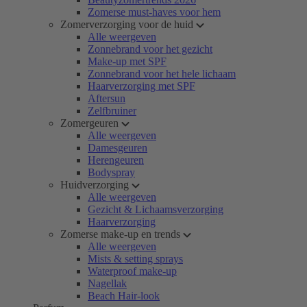
Zomerse must-haves voor hem
Zomerverzorging voor de huid
Alle weergeven
Zonnebrand voor het gezicht
Make-up met SPF
Zonnebrand voor het hele lichaam
Haarverzorging met SPF
Aftersun
Zelfbruiner
Zomergeuren
Alle weergeven
Damesgeuren
Herengeuren
Bodyspray
Huidverzorging
Alle weergeven
Gezicht & Lichaamsverzorging
Haarverzorging
Zomerse make-up en trends
Alle weergeven
Mists & setting sprays
Waterproof make-up
Nagellak
Beach Hair-look