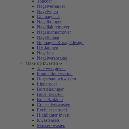
Topcoat
Nagelverharder
Nagelvijlen
Gel nagellak
Nagelknipper
Nagellak remover
Nagelriemremover
Nagelschaar
Nepnagels & nageldesign
UV-lampen
Nagelsets
Nagelverzorging
Make-up kwasten
Alle weergeven
Foundationkwasten
Oogschaduwkwasten
Lippenseel
Borstelreiniger
Blush kwasten
Borstelzakken
Concealerkwasten
Eyeliner penseel
Highlighter kwast
Kwastensets
Maskerkwasten