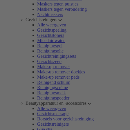
Maskers tegen puistjes
Maskers tegen veroudering
Nachtmaskers
Gezichtsreinigers
Alle weergeven
Gezichtspeeling
Gezichtstoners
Micellair water
Reinigingsgel
Reinigingsolie
Gezichtreinigingssets
Gezichtszeep
Make-up remover
Make-up remover doekjes
Make-up remover pads
Reinigend schuim
Reinigingscrème
Reinigingsmelk
Reinigingspoeder
Beautyapparatuur en -accessoires
Alle weergeven
Gezichtsmassage
Borstels voor gezichtsreiniging
Gezichtsreinigers
Gua sha