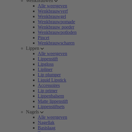
Wenkbrauwen
Alle weergeven
Wenkbrauwverf
Wenkbrauwgel
Wenkbrauwpomade
Wenkbrauw poeder
Wenkbrauwpotloden
Pincet
Wenkbrauwscharen
Lippen
Alle weergeven
Lippenstift
Lipgloss
Lipliner
Lip plumper
Liquid Lipstick
Accessoires
Lip primer
Lippenbalsem
Matte lippenstift
Lippenstiftsets
Nagels
Alle weergeven
Nagellak
Basislaag