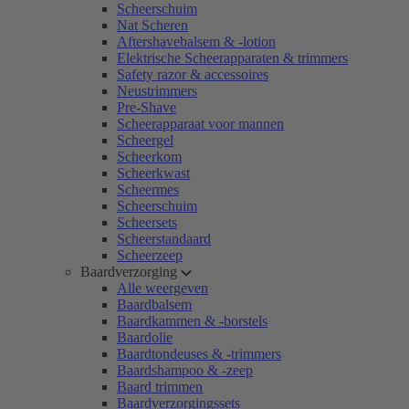
Scheerschuim
Nat Scheren
Aftershavebalsem & -lotion
Elektrische Scheerapparaten & trimmers
Safety razor & accessoires
Neustrimmers
Pre-Shave
Scheerapparaat voor mannen
Scheergel
Scheerkom
Scheerkwast
Scheermes
Scheerschuim
Scheersets
Scheerstandaard
Scheerzeep
Baardverzorging
Alle weergeven
Baardbalsem
Baardkammen & -borstels
Baardolie
Baardtondeuses & -trimmers
Baardshampoo & -zeep
Baard trimmen
Baardverzorgingssets