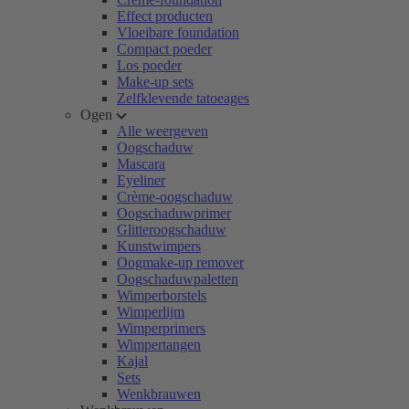
Effect producten
Vloeibare foundation
Compact poeder
Los poeder
Make-up sets
Zelfklevende tatoeages
Ogen
Alle weergeven
Oogschaduw
Mascara
Eyeliner
Crème-oogschaduw
Oogschaduwprimer
Glitteroogschaduw
Kunstwimpers
Oogmake-up remover
Oogschaduwpaletten
Wimperborstels
Wimperlijm
Wimperprimers
Wimpertangen
Kajal
Sets
Wenkbrauwen