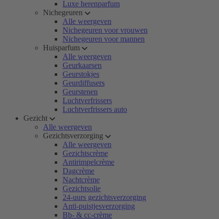
Luxe herenparfum
Nichegeuren
Alle weergeven
Nichegeuren voor vrouwen
Nichegeuren voor mannen
Huisparfum
Alle weergeven
Geurkaarsen
Geurstokjes
Geurdiffusers
Geurstenen
Luchtverfrissers
Luchtverfrissers auto
Gezicht
Alle weergeven
Gezichtsverzorging
Alle weergeven
Gezichtscrème
Antirimpelcrème
Dagcrème
Nachtcrème
Gezichtsolie
24-uurs gezichtsverzorging
Anti-puistjesverzorging
Bb- & cc-crème