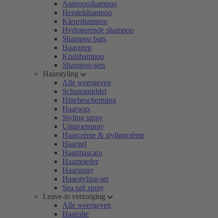
Antiroosshampoo
Herstelshampoo
Kleurshampoo
Hydraterende shampoo
Shampoo bars
Haarzeep
Krulshampoo
Shampoo-sets
Haarstyling
Alle weergeven
Schuimmiddel
Hittebescherming
Haarwax
Styling spray
Uitgroeispray
Haarcrème & stylingcrème
Haargel
Haarmascara
Haarpoeder
Haarspray
Haarstyling-set
Sea salt spray
Leave-in verzorging
Alle weergeven
Haarolie