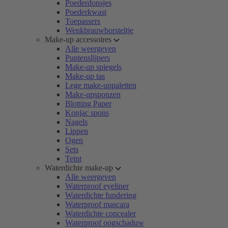
Poederdonsjes
Poederkwast
Toepassers
Wenkbrauwborsteltje
Make-up accessoires
Alle weergeven
Puntenslijpers
Make-up spiegels
Make-up tas
Lege make-uppaletten
Make-upsponzen
Blotting Paper
Konjac spons
Nagels
Lippen
Ogen
Sets
Teint
Waterdichte make-up
Alle weergeven
Waterproof eyeliner
Waterdichte fundering
Waterproof mascara
Waterdichte concealer
Waterproof oogschaduw