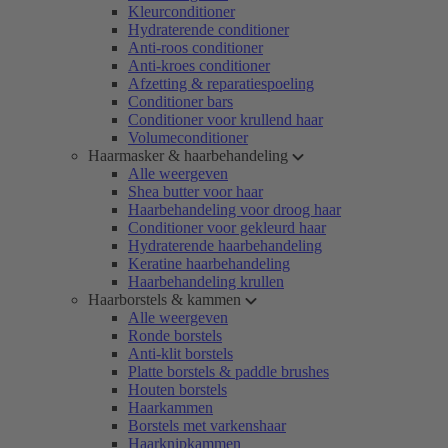
Kleurconditioner
Hydraterende conditioner
Anti-roos conditioner
Anti-kroes conditioner
Afzetting & reparatiespoeling
Conditioner bars
Conditioner voor krullend haar
Volumeconditioner
Haarmasker & haarbehandeling
Alle weergeven
Shea butter voor haar
Haarbehandeling voor droog haar
Conditioner voor gekleurd haar
Hydraterende haarbehandeling
Keratine haarbehandeling
Haarbehandeling krullen
Haarborstels & kammen
Alle weergeven
Ronde borstels
Anti-klit borstels
Platte borstels & paddle brushes
Houten borstels
Haarkammen
Borstels met varkenshaar
Haarknipkammen