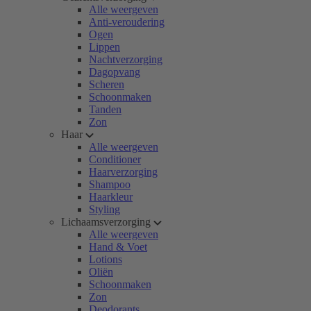
Alle weergeven
Anti-veroudering
Ogen
Lippen
Nachtverzorging
Dagopvang
Scheren
Schoonmaken
Tanden
Zon
Haar
Alle weergeven
Conditioner
Haarverzorging
Shampoo
Haarkleur
Styling
Lichaamsverzorging
Alle weergeven
Hand & Voet
Lotions
Oliën
Schoonmaken
Zon
Deodorants