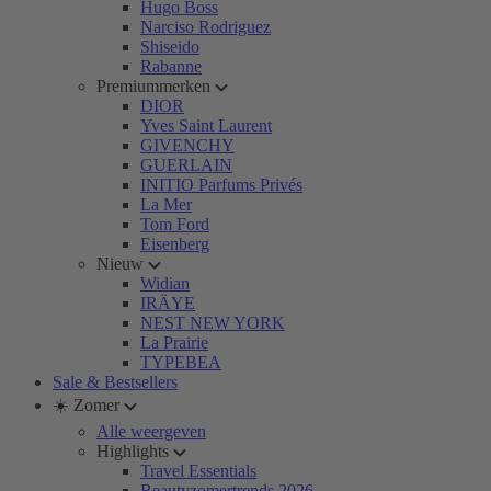
Hugo Boss
Narciso Rodriguez
Shiseido
Rabanne
Premiummerken
DIOR
Yves Saint Laurent
GIVENCHY
GUERLAIN
INITIO Parfums Privés
La Mer
Tom Ford
Eisenberg
Nieuw
Widian
IRÄYE
NEST NEW YORK
La Prairie
TYPEBEA
Sale & Bestsellers
☀️ Zomer
Alle weergeven
Highlights
Travel Essentials
Beautyzomertrends 2026