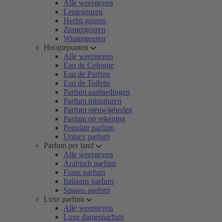
Alle weergeven
Lentegeuren
Herfst geuren
Zomergeuren
Wintergeuren
Hoogtepunten
Alle weergeven
Eau de Cologne
Eau de Parfum
Eau de Toilette
Parfum aanbiedingen
Parfum miniaturen
Parfum nieuwigheden
Parfum op rekening
Populair parfum
Unisex parfum
Parfum per land
Alle weergeven
Arabisch parfum
Frans parfum
Italiaans parfum
Spaans parfum
Luxe parfum
Alle weergeven
Luxe damesparfum