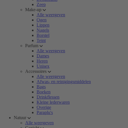
Zeep
Make-up
Alle weergeven
Ogen
Lippen
Nagels
Borstel
Teint
Parfum
Alle weergeven
Dames
Heren
Unisex
Accessoires
Alle weergeven
Afwas- en reinigingsmiddelen
Bags
Boeken
Drinkflessen
Kleine lederwaren
Overige
Paraplu's
Natuur
Alle weergeven
Gezicht