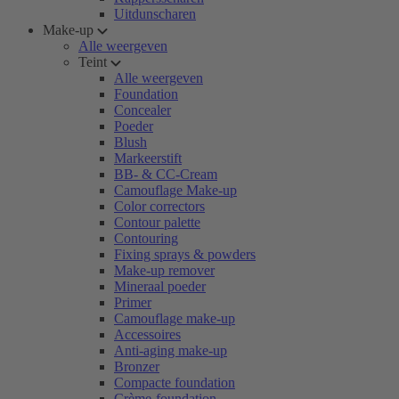
Uitdunscharen
Make-up
Alle weergeven
Teint
Alle weergeven
Foundation
Concealer
Poeder
Blush
Markeerstift
BB- & CC-Cream
Camouflage Make-up
Color correctors
Contour palette
Contouring
Fixing sprays & powders
Make-up remover
Mineraal poeder
Primer
Camouflage make-up
Accessoires
Anti-aging make-up
Bronzer
Compacte foundation
Crème-foundation