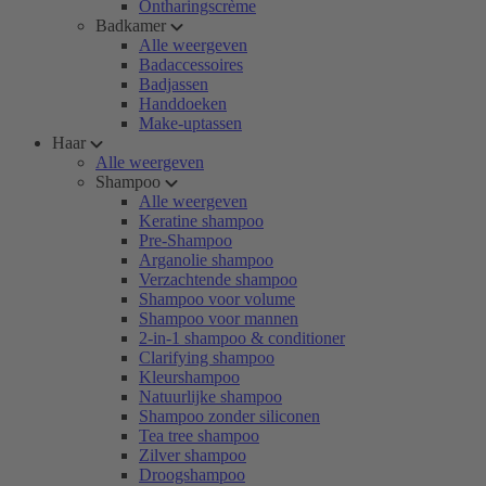
Ontharingscrème
Badkamer
Alle weergeven
Badaccessoires
Badjassen
Handdoeken
Make-uptassen
Haar
Alle weergeven
Shampoo
Alle weergeven
Keratine shampoo
Pre-Shampoo
Arganolie shampoo
Verzachtende shampoo
Shampoo voor volume
Shampoo voor mannen
2-in-1 shampoo & conditioner
Clarifying shampoo
Kleurshampoo
Natuurlijke shampoo
Shampoo zonder siliconen
Tea tree shampoo
Zilver shampoo
Droogshampoo