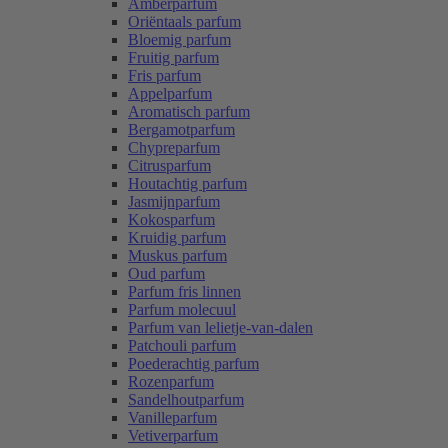
Amberparfum
Oriëntaals parfum
Bloemig parfum
Fruitig parfum
Fris parfum
Appelparfum
Aromatisch parfum
Bergamotparfum
Chypreparfum
Citrusparfum
Houtachtig parfum
Jasmijnparfum
Kokosparfum
Kruidig parfum
Muskus parfum
Oud parfum
Parfum fris linnen
Parfum molecuul
Parfum van lelietje-van-dalen
Patchouli parfum
Poederachtig parfum
Rozenparfum
Sandelhoutparfum
Vanilleparfum
Vetiverparfum