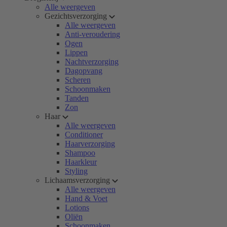
Alle weergeven
Gezichtsverzorging
Alle weergeven
Anti-veroudering
Ogen
Lippen
Nachtverzorging
Dagopvang
Scheren
Schoonmaken
Tanden
Zon
Haar
Alle weergeven
Conditioner
Haarverzorging
Shampoo
Haarkleur
Styling
Lichaamsverzorging
Alle weergeven
Hand & Voet
Lotions
Oliën
Schoonmaken