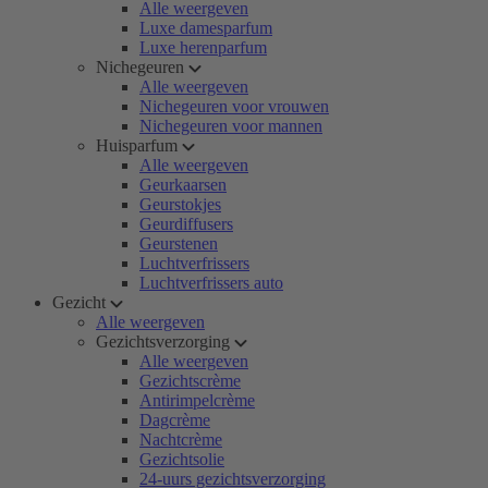
Alle weergeven
Luxe damesparfum
Luxe herenparfum
Nichegeuren
Alle weergeven
Nichegeuren voor vrouwen
Nichegeuren voor mannen
Huisparfum
Alle weergeven
Geurkaarsen
Geurstokjes
Geurdiffusers
Geurstenen
Luchtverfrissers
Luchtverfrissers auto
Gezicht
Alle weergeven
Gezichtsverzorging
Alle weergeven
Gezichtscrème
Antirimpelcrème
Dagcrème
Nachtcrème
Gezichtsolie
24-uurs gezichtsverzorging