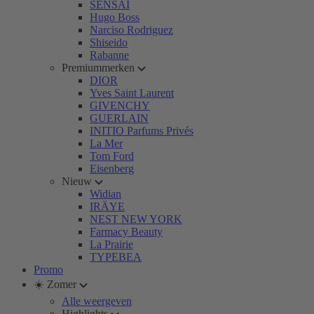
SENSAI
Hugo Boss
Narciso Rodriguez
Shiseido
Rabanne
Premiummerken
DIOR
Yves Saint Laurent
GIVENCHY
GUERLAIN
INITIO Parfums Privés
La Mer
Tom Ford
Eisenberg
Nieuw
Widian
IRÄYE
NEST NEW YORK
Farmacy Beauty
La Prairie
TYPEBEA
Promo
☀️ Zomer
Alle weergeven
Highlights