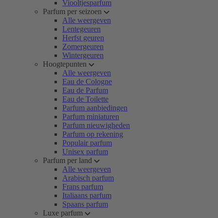
Viooltjesparfum
Parfum per seizoen
Alle weergeven
Lentegeuren
Herfst geuren
Zomergeuren
Wintergeuren
Hoogtepunten
Alle weergeven
Eau de Cologne
Eau de Parfum
Eau de Toilette
Parfum aanbiedingen
Parfum miniaturen
Parfum nieuwigheden
Parfum op rekening
Populair parfum
Unisex parfum
Parfum per land
Alle weergeven
Arabisch parfum
Frans parfum
Italiaans parfum
Spaans parfum
Luxe parfum