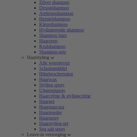
Zilver shampoo
Droogshampoo
Antiroosshampoo
Herstelshampoo
Kleurshampoo
Hydraterende shampoo
Shampoo bars
Haarzeep
Krulshampoo
Shampoo-sets
Haarstyling
Alle weergeven
Schuimmiddel
Hittebescherming
Haarwax
Styling spray
Uitgroeispray
Haarcrème & stylingcrème
Haargel
Haarmascara
Haarpoeder
Haarspray
Haarstyling-set
Sea salt spray
Leave-in verzorging