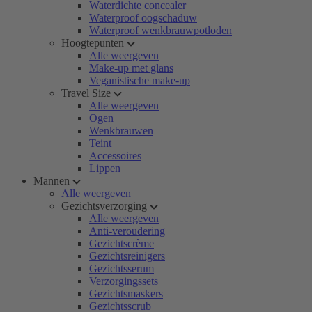
Waterdichte concealer
Waterproof oogschaduw
Waterproof wenkbrauwpotloden
Hoogtepunten
Alle weergeven
Make-up met glans
Veganistische make-up
Travel Size
Alle weergeven
Ogen
Wenkbrauwen
Teint
Accessoires
Lippen
Mannen
Alle weergeven
Gezichtsverzorging
Alle weergeven
Anti-veroudering
Gezichtscrème
Gezichtsreinigers
Gezichtsserum
Verzorgingssets
Gezichtsmaskers
Gezichtsscrub