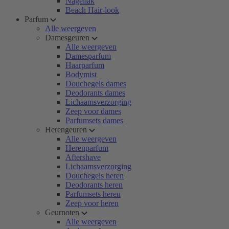
Nagellak
Beach Hair-look
Parfum
Alle weergeven
Damesgeuren
Alle weergeven
Damesparfum
Haarparfum
Bodymist
Douchegels dames
Deodorants dames
Lichaamsverzorging
Zeep voor dames
Parfumsets dames
Herengeuren
Alle weergeven
Herenparfum
Aftershave
Lichaamsverzorging
Douchegels heren
Deodorants heren
Parfumsets heren
Zeep voor heren
Geurnoten
Alle weergeven