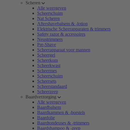
Scheren
Alle weergeven
Scheerschuim
Nat Scheren
Aftershavebalsem & -lotion
Elektrische Scheerapparaten & trimmers
Safety razor & accessoires
Neustrimmers
Pre-Shave
Scheerapparaat voor mannen
Scheergel
Scheerkom
Scheerkwast
Scheermes
Scheerschuim
Scheersets
Scheerstandaard
Scheerzeep
Baardverzorging
Alle weergeven
Baardbalsem
Baardkammen & -borstels
Baardolie
Baardtondeuses & -trimmers
Baardshampoo & -zeep