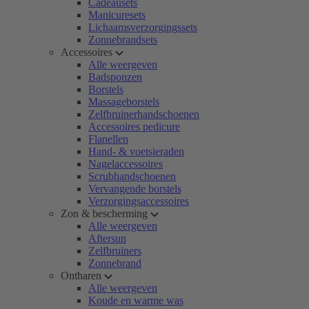
Cadeausets
Manicuresets
Lichaamsverzorgingssets
Zonnebrandsets
Accessoires
Alle weergeven
Badsponzen
Borstels
Massageborstels
Zelfbruinerhandschoenen
Accessoires pedicure
Flanellen
Hand- & voetsieraden
Nagelaccessoires
Scrubhandschoenen
Vervangende borstels
Verzorgingsaccessoires
Zon & bescherming
Alle weergeven
Aftersun
Zelfbruiners
Zonnebrand
Ontharen
Alle weergeven
Koude en warme was