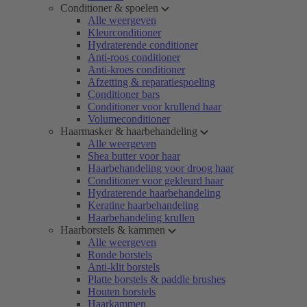
Conditioner & spoelen
Alle weergeven
Kleurconditioner
Hydraterende conditioner
Anti-roos conditioner
Anti-kroes conditioner
Afzetting & reparatiespoeling
Conditioner bars
Conditioner voor krullend haar
Volumeconditioner
Haarmasker & haarbehandeling
Alle weergeven
Shea butter voor haar
Haarbehandeling voor droog haar
Conditioner voor gekleurd haar
Hydraterende haarbehandeling
Keratine haarbehandeling
Haarbehandeling krullen
Haarborstels & kammen
Alle weergeven
Ronde borstels
Anti-klit borstels
Platte borstels & paddle brushes
Houten borstels
Haarkammen