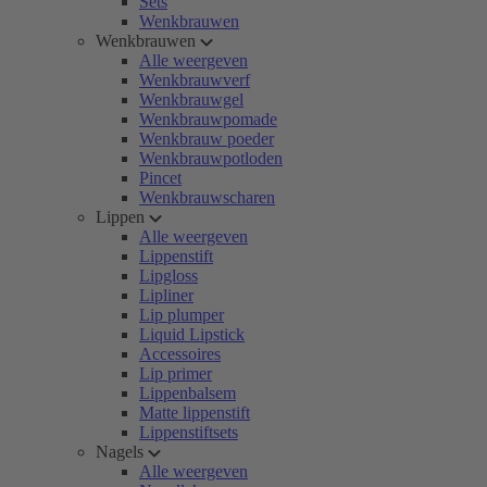
Sets
Wenkbrauwen
Wenkbrauwen
Alle weergeven
Wenkbrauwverf
Wenkbrauwgel
Wenkbrauwpomade
Wenkbrauw poeder
Wenkbrauwpotloden
Pincet
Wenkbrauwscharen
Lippen
Alle weergeven
Lippenstift
Lipgloss
Lipliner
Lip plumper
Liquid Lipstick
Accessoires
Lip primer
Lippenbalsem
Matte lippenstift
Lippenstiftsets
Nagels
Alle weergeven