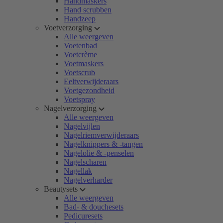
Handmaskers
Hand scrubben
Handzeep
Voetverzorging
Alle weergeven
Voetenbad
Voetcrème
Voetmaskers
Voetscrub
Eeltverwijderaars
Voetgezondheid
Voetspray
Nagelverzorging
Alle weergeven
Nagelvijlen
Nagelriemverwijderaars
Nagelknippers & -tangen
Nagelolie & -penselen
Nagelscharen
Nagellak
Nagelverharder
Beautysets
Alle weergeven
Bad- & douchesets
Pedicuresets