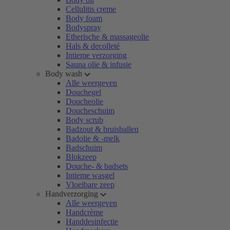
Cellulitis creme
Body foam
Bodyspray
Etherische & massageolie
Hals & decolleté
Intieme verzorging
Sauna olie & infusie
Body wash
Alle weergeven
Douchegel
Doucheolie
Doucheschuim
Body scrub
Badzout & bruisballen
Badolie & -melk
Badschuim
Blokzeep
Douche- & badsets
Intieme wasgel
Vloeibare zeep
Handverzorging
Alle weergeven
Handcrème
Handdesinfectie