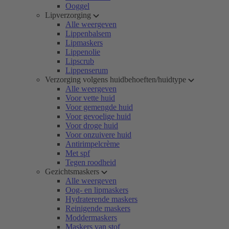
Ooggel
Lipverzorging
Alle weergeven
Lippenbalsem
Lipmaskers
Lippenolie
Lipscrub
Lippenserum
Verzorging volgens huidbehoeften/huidtype
Alle weergeven
Voor vette huid
Voor gemengde huid
Voor gevoelige huid
Voor droge huid
Voor onzuivere huid
Antirimpelcrème
Met spf
Tegen roodheid
Gezichtsmaskers
Alle weergeven
Oog- en lipmaskers
Hydraterende maskers
Reinigende maskers
Moddermaskers
Maskers van stof