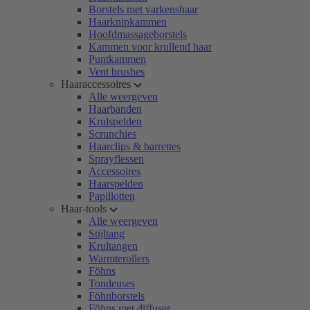
Borstels met varkenshaar
Haarknipkammen
Hoofdmassageborstels
Kammen voor krullend haar
Puntkammen
Vent brushes
Haaraccessoires
Alle weergeven
Haarbanden
Krulspelden
Scrunchies
Haarclips & barrettes
Sprayflessen
Accessoires
Haarspelden
Papillotten
Haar-tools
Alle weergeven
Stijltang
Krultangen
Warmterollers
Föhns
Tondeuses
Föhnborstels
Föhns met diffuser