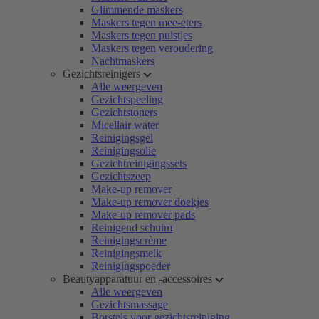
Glimmende maskers
Maskers tegen mee-eters
Maskers tegen puistjes
Maskers tegen veroudering
Nachtmaskers
Gezichtsreinigers
Alle weergeven
Gezichtspeeling
Gezichtstoners
Micellair water
Reinigingsgel
Reinigingsolie
Gezichtreinigingssets
Gezichtszeep
Make-up remover
Make-up remover doekjes
Make-up remover pads
Reinigend schuim
Reinigingscrème
Reinigingsmelk
Reinigingspoeder
Beautyapparatuur en -accessoires
Alle weergeven
Gezichtsmassage
Borstels voor gezichtsreiniging