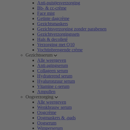
Anti-puistjesverzorging
Bb- & cc-crème
Face mist
Getinte dagcrème
Gezichtsmaskers
Gezichtsverzorging zonder parabenen
Gezichtverzorgingssets
Hals & decolleté
Verzorging met Q10
Vochtinbrengende crème
Gezichtsserum
Alle weergeven
Anti-agingserum
Collageen serum
Hydraterend serum
Hyaluronzuur serum
Vitamine c-serum
Ampullen
Oogverzorging
Alle weergeven
Wenkbrauw serum
Oogcrème
Oogmaskers & -pads
Oogserum
Wimperserum