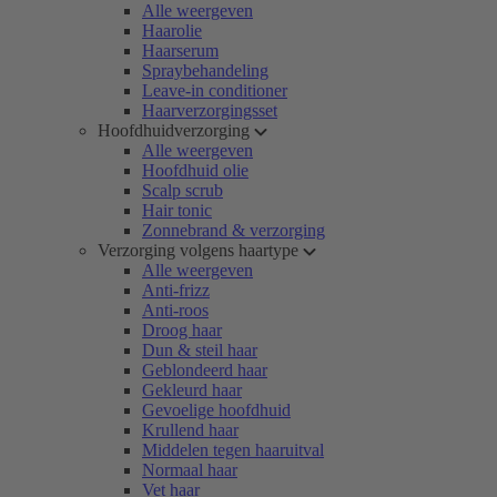
Alle weergeven
Haarolie
Haarserum
Spraybehandeling
Leave-in conditioner
Haarverzorgingsset
Hoofdhuidverzorging
Alle weergeven
Hoofdhuid olie
Scalp scrub
Hair tonic
Zonnebrand & verzorging
Verzorging volgens haartype
Alle weergeven
Anti-frizz
Anti-roos
Droog haar
Dun & steil haar
Geblondeerd haar
Gekleurd haar
Gevoelige hoofdhuid
Krullend haar
Middelen tegen haaruitval
Normaal haar
Vet haar