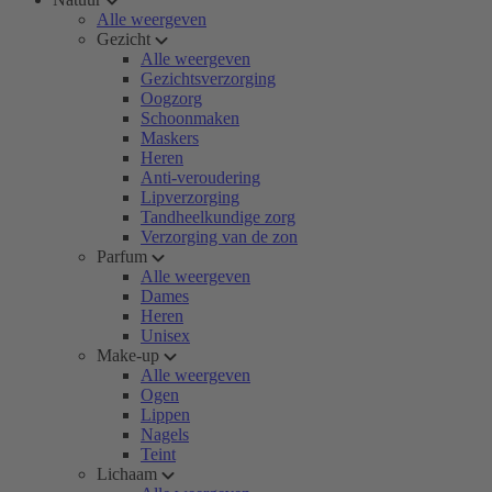
Alle weergeven
Gezicht
Alle weergeven
Gezichtsverzorging
Oogzorg
Schoonmaken
Maskers
Heren
Anti-veroudering
Lipverzorging
Tandheelkundige zorg
Verzorging van de zon
Parfum
Alle weergeven
Dames
Heren
Unisex
Make-up
Alle weergeven
Ogen
Lippen
Nagels
Teint
Lichaam