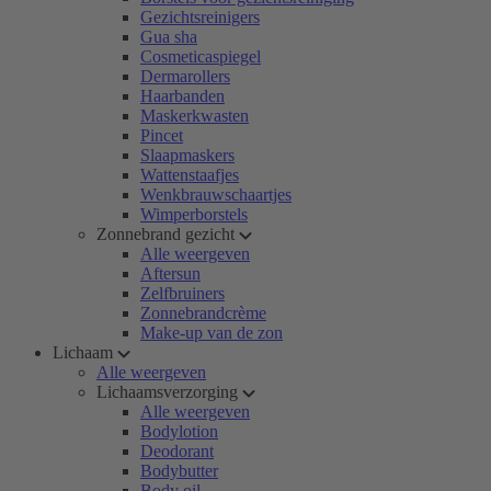
Gezichtsreinigers
Gua sha
Cosmeticaspiegel
Dermarollers
Haarbanden
Maskerkwasten
Pincet
Slaapmaskers
Wattenstaafjes
Wenkbrauwschaartjes
Wimperborstels
Zonnebrand gezicht
Alle weergeven
Aftersun
Zelfbruiners
Zonnebrandcrème
Make-up van de zon
Lichaam
Alle weergeven
Lichaamsverzorging
Alle weergeven
Bodylotion
Deodorant
Bodybutter
Body oil