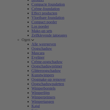
Compacte foundation
Crème-foundation
Effect producten
Vloeibare foundation
Compact poeder
Los poeder
Make-up sets
Zelfklevende tatoeages
Ogen
Alle weergeven
Oogschaduw
Mascara
Eyeliner
Crème-oogschaduw
Oogschaduwprimer
Glitteroogschaduw
Kunstwimpers
Oogmake-up remover
Oogschaduwpaletten
Wimperborstels
Wimperlijm
Wimperprimers
Wimpertangen
Kajal