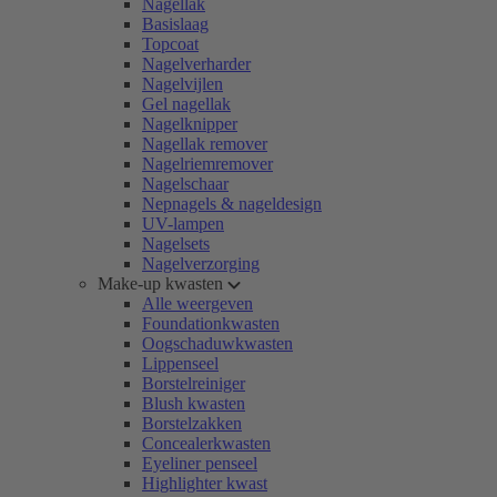
Nagellak
Basislaag
Topcoat
Nagelverharder
Nagelvijlen
Gel nagellak
Nagelknipper
Nagellak remover
Nagelriemremover
Nagelschaar
Nepnagels & nageldesign
UV-lampen
Nagelsets
Nagelverzorging
Make-up kwasten
Alle weergeven
Foundationkwasten
Oogschaduwkwasten
Lippenseel
Borstelreiniger
Blush kwasten
Borstelzakken
Concealerkwasten
Eyeliner penseel
Highlighter kwast