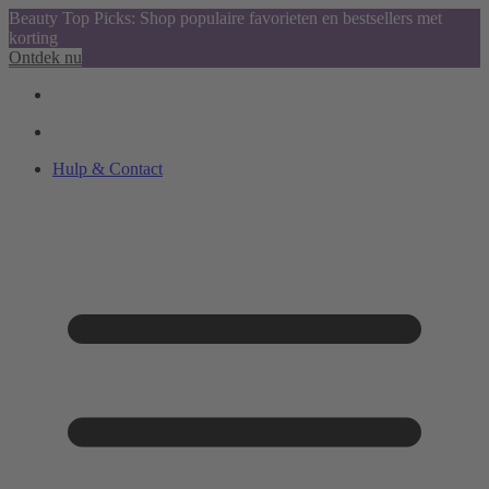
Beauty Top Picks: Shop populaire favorieten en bestsellers met
korting
Ontdek nu
Hulp & Contact