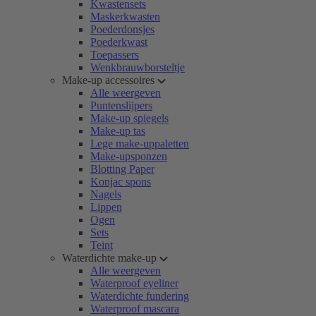
Kwastensets
Maskerkwasten
Poederdonsjes
Poederkwast
Toepassers
Wenkbrauwborsteltje
Make-up accessoires
Alle weergeven
Puntenslijpers
Make-up spiegels
Make-up tas
Lege make-uppaletten
Make-upsponzen
Blotting Paper
Konjac spons
Nagels
Lippen
Ogen
Sets
Teint
Waterdichte make-up
Alle weergeven
Waterproof eyeliner
Waterdichte fundering
Waterproof mascara