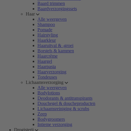
Baard trimmen
Baardverzorgingssets
Haar
Alle weergeven
Shampoo
Pomade
Hairstyling
Haarkleur
Haaruitval & -groei
Borstels & kammen
Haarcrème
Haargel
Haarpasta
Haarverzorging
Tondeuses
Lichaamsverzorging
Alle weergeven
Bodylotions
Deodorants & antitranspirants
Douchegel & doucheproducten
Lichaamsreiniging & scrubs
Zeep
Bodygroomers
Intieme verzorging
Drogisterij