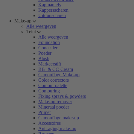
Kapmantels
Kappersscharen
Uitdunscharen
Make-up
Alle weergeven
Teint
Alle weergeven
Foundation
Concealer
Poeder
Blush
Markeerstift
BB- & CC-Cream
Camouflage Make-up
Color correctors
Contour palette
Contouring
Fixing sprays & powders
Make-up remover
Mineraal poeder
Primer
Camouflage make-up
Accessoires
Anti-aging make-up
Bronzer