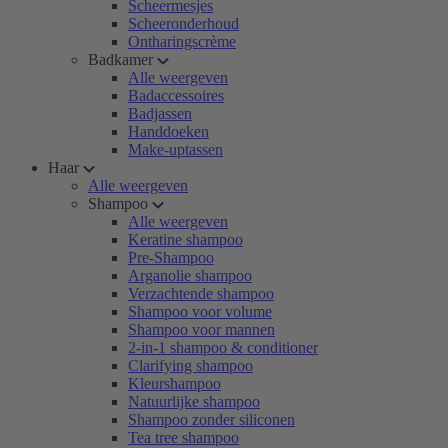
Scheermesjes
Scheeronderhoud
Ontharingscrème
Badkamer
Alle weergeven
Badaccessoires
Badjassen
Handdoeken
Make-uptassen
Haar
Alle weergeven
Shampoo
Alle weergeven
Keratine shampoo
Pre-Shampoo
Arganolie shampoo
Verzachtende shampoo
Shampoo voor volume
Shampoo voor mannen
2-in-1 shampoo & conditioner
Clarifying shampoo
Kleurshampoo
Natuurlijke shampoo
Shampoo zonder siliconen
Tea tree shampoo