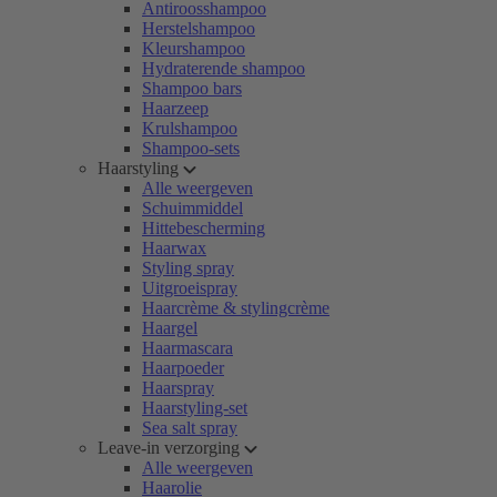
Antiroosshampoo
Herstelshampoo
Kleurshampoo
Hydraterende shampoo
Shampoo bars
Haarzeep
Krulshampoo
Shampoo-sets
Haarstyling
Alle weergeven
Schuimmiddel
Hittebescherming
Haarwax
Styling spray
Uitgroeispray
Haarcrème & stylingcrème
Haargel
Haarmascara
Haarpoeder
Haarspray
Haarstyling-set
Sea salt spray
Leave-in verzorging
Alle weergeven
Haarolie