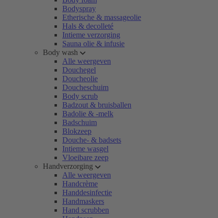
Bodyspray
Etherische & massageolie
Hals & decolleté
Intieme verzorging
Sauna olie & infusie
Body wash
Alle weergeven
Douchegel
Doucheolie
Doucheschuim
Body scrub
Badzout & bruisballen
Badolie & -melk
Badschuim
Blokzeep
Douche- & badsets
Intieme wasgel
Vloeibare zeep
Handverzorging
Alle weergeven
Handcrème
Handdesinfectie
Handmaskers
Hand scrubben