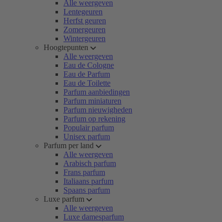
Alle weergeven
Lentegeuren
Herfst geuren
Zomergeuren
Wintergeuren
Hoogtepunten
Alle weergeven
Eau de Cologne
Eau de Parfum
Eau de Toilette
Parfum aanbiedingen
Parfum miniaturen
Parfum nieuwigheden
Parfum op rekening
Populair parfum
Unisex parfum
Parfum per land
Alle weergeven
Arabisch parfum
Frans parfum
Italiaans parfum
Spaans parfum
Luxe parfum
Alle weergeven
Luxe damesparfum