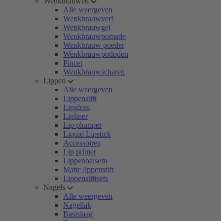
Wenkbrauwen
Alle weergeven
Wenkbrauwverf
Wenkbrauwgel
Wenkbrauwpomade
Wenkbrauw poeder
Wenkbrauwpotloden
Pincet
Wenkbrauwscharen
Lippen
Alle weergeven
Lippenstift
Lipgloss
Lipliner
Lip plumper
Liquid Lipstick
Accessoires
Lip primer
Lippenbalsem
Matte lippenstift
Lippenstiftsets
Nagels
Alle weergeven
Nagellak
Basislaag