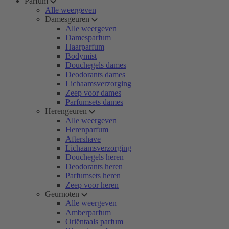
Parfum
Alle weergeven
Damesgeuren
Alle weergeven
Damesparfum
Haarparfum
Bodymist
Douchegels dames
Deodorants dames
Lichaamsverzorging
Zeep voor dames
Parfumsets dames
Herengeuren
Alle weergeven
Herenparfum
Aftershave
Lichaamsverzorging
Douchegels heren
Deodorants heren
Parfumsets heren
Zeep voor heren
Geurnoten
Alle weergeven
Amberparfum
Oriëntaals parfum