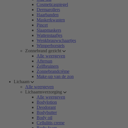
Cosmeticaspiegel
Dermarollers
Haarbanden
Maskerkwasten
Pincet
Slaapmaskers
Wattenstaafjes
Wenkbrauwschaartjes
Wimperborstels
Zonnebrand gezicht
Alle weergeven
Aftersun
Zelfbruiners
Zonnebrandcrème
Make-up van de zon
Lichaam
Alle weergeven
Lichaamsverzorging
Alle weergeven
Bodylotion
Deodorant
Bodybutter
Body oil
Cellulitis creme
Body foam