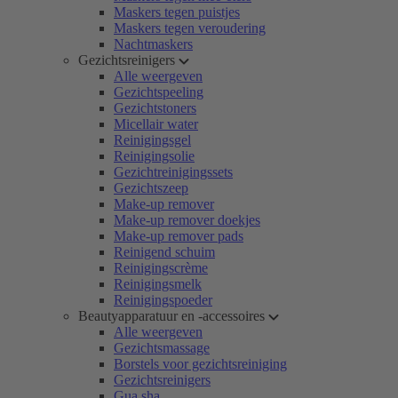
Maskers tegen puistjes
Maskers tegen veroudering
Nachtmaskers
Gezichtsreinigers
Alle weergeven
Gezichtspeeling
Gezichtstoners
Micellair water
Reinigingsgel
Reinigingsolie
Gezichtreinigingssets
Gezichtszeep
Make-up remover
Make-up remover doekjes
Make-up remover pads
Reinigend schuim
Reinigingscrème
Reinigingsmelk
Reinigingspoeder
Beautyapparatuur en -accessoires
Alle weergeven
Gezichtsmassage
Borstels voor gezichtsreiniging
Gezichtsreinigers
Gua sha