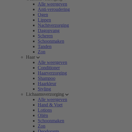
Alle weergeven
Anti-veroudering
Ogen
Lippen
Nachtverzorging
Dagopvang
Scheren
Schoonmaken
Tanden
Zon
Haar
Alle weergeven
Conditioner
Haarverzorging
Shampoo
Haarkleur
Styling
Lichaamsverzorging
Alle weergeven
Hand & Voet
Lotions
Oliën
Schoonmaken
Zon
Deodorants