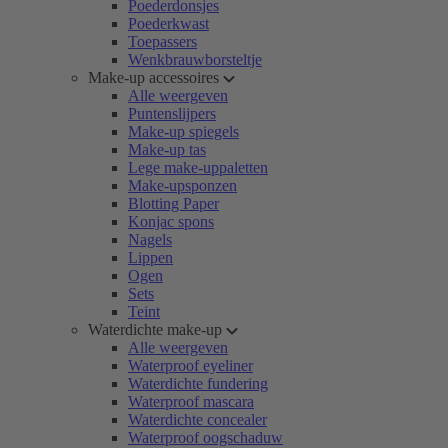
Poederdonsjes
Poederkwast
Toepassers
Wenkbrauwborsteltje
Make-up accessoires
Alle weergeven
Puntenslijpers
Make-up spiegels
Make-up tas
Lege make-uppaletten
Make-upsponzen
Blotting Paper
Konjac spons
Nagels
Lippen
Ogen
Sets
Teint
Waterdichte make-up
Alle weergeven
Waterproof eyeliner
Waterdichte fundering
Waterproof mascara
Waterdichte concealer
Waterproof oogschaduw