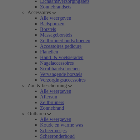
Lichaamsverzorgingssets
Zonnebrandsets
Accessoires
Alle weergeven
Badsponzen
Borstels
Massageborstels
Zelfbruinerhandschoenen
Accessoires pedicure
Flanellen
Hand- & voetsieraden
Nagelaccessoires
Scrubhandschoenen
Vervangende borstels
Verzorgingsaccessoires
Zon & bescherming
Alle weergeven
Aftersun
Zelfbruiners
Zonnebrand
Ontharen
Alle weergeven
Koude en warme was
Scheermesjes
Scheeronderhoud