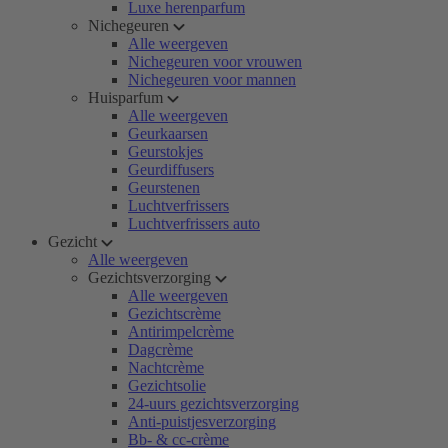
Luxe herenparfum
Nichegeuren
Alle weergeven
Nichegeuren voor vrouwen
Nichegeuren voor mannen
Huisparfum
Alle weergeven
Geurkaarsen
Geurstokjes
Geurdiffusers
Geurstenen
Luchtverfrissers
Luchtverfrissers auto
Gezicht
Alle weergeven
Gezichtsverzorging
Alle weergeven
Gezichtscrème
Antirimpelcrème
Dagcrème
Nachtcrème
Gezichtsolie
24-uurs gezichtsverzorging
Anti-puistjesverzorging
Bb- & cc-crème