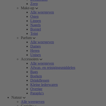
Zeep
Make-up
Alle weergeven
Ogen
Lippen
Nagels
Borstel
Teint
Parfum
Alle weergeven
Dames
Heren
Unisex
Accessoires
Alle weergeven
Afwas- en reinigingsmiddelen
Bags
Boeken
Drinkflessen
Kleine lederwaren
Overige
Paraplu's
Natuur
Alle weergeven
Gezicht