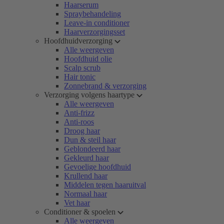
Haarserum
Spraybehandeling
Leave-in conditioner
Haarverzorgingsset
Hoofdhuidverzorging
Alle weergeven
Hoofdhuid olie
Scalp scrub
Hair tonic
Zonnebrand & verzorging
Verzorging volgens haartype
Alle weergeven
Anti-frizz
Anti-roos
Droog haar
Dun & steil haar
Geblondeerd haar
Gekleurd haar
Gevoelige hoofdhuid
Krullend haar
Middelen tegen haaruitval
Normaal haar
Vet haar
Conditioner & spoelen
Alle weergeven