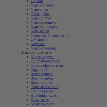
Topcoat
Nagelverharder
Nagelvijlen
Gel nagellak
Nagelknipper
Nagellak remover
Nagelriemremover
Nagelschaar
Nepnagels & nageldesign
UV-lampen
Nagelsets
Nagelverzorging
Make-up kwasten
Alle weergeven
Foundationkwasten
Oogschaduwkwasten
Lippenseel
Borstelreiniger
Blush kwasten
Borstelzakken
Concealerkwasten
Eyeliner penseel
Highlighter kwast
Kwastensets
Maskerkwasten