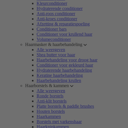
Kleurconditioner
Hydraterende conditioner
Anti-roos conditioner
Anti-kroes conditioner
Afzetting & reparatiespoeling
Conditioner bars
Conditioner voor krullend haar
Volumeconditioner
Haarmasker & haarbehandeling
Alle weergeven
Shea butter voor haar
Haarbehandeling voor droog haar
Conditioner voor gekleurd haar
Hydraterende haarbehandeling
Keratine haarbehandeling
Haarbehandeling krullen
Haarborstels & kammen
Alle weergeven
Ronde borstels
Anti-klit borstels
Platte borstels & paddle brushes
Houten borstels
Haarkammen
Borstels met varkenshaar
Haarknipkammen