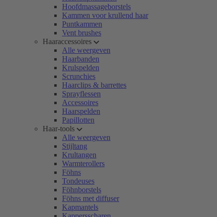
Hoofdmassageborstels
Kammen voor krullend haar
Puntkammen
Vent brushes
Haaraccessoires
Alle weergeven
Haarbanden
Krulspelden
Scrunchies
Haarclips & barrettes
Sprayflessen
Accessoires
Haarspelden
Papillotten
Haar-tools
Alle weergeven
Stijltang
Krultangen
Warmterollers
Föhns
Tondeuses
Föhnborstels
Föhns met diffuser
Kapmantels
Kappersscharen