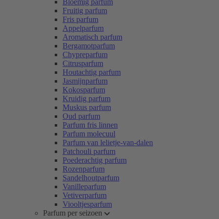
Bloemig parfum
Fruitig parfum
Fris parfum
Appelparfum
Aromatisch parfum
Bergamotparfum
Chypreparfum
Citrusparfum
Houtachtig parfum
Jasmijnparfum
Kokosparfum
Kruidig parfum
Muskus parfum
Oud parfum
Parfum fris linnen
Parfum molecuul
Parfum van lelietje-van-dalen
Patchouli parfum
Poederachtig parfum
Rozenparfum
Sandelhoutparfum
Vanilleparfum
Vetiverparfum
Viooltjesparfum
Parfum per seizoen