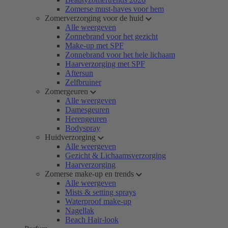
Zomerse must-haves voor hem
Zomerverzorging voor de huid
Alle weergeven
Zonnebrand voor het gezicht
Make-up met SPF
Zonnebrand voor het hele lichaam
Haarverzorging met SPF
Aftersun
Zelfbruiner
Zomergeuren
Alle weergeven
Damesgeuren
Herengeuren
Bodyspray
Huidverzorging
Alle weergeven
Gezicht & Lichaamsverzorging
Haarverzorging
Zomerse make-up en trends
Alle weergeven
Mists & setting sprays
Waterproof make-up
Nagellak
Beach Hair-look