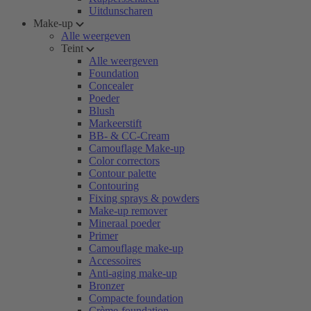
Uitdunscharen
Make-up
Alle weergeven
Teint
Alle weergeven
Foundation
Concealer
Poeder
Blush
Markeerstift
BB- & CC-Cream
Camouflage Make-up
Color correctors
Contour palette
Contouring
Fixing sprays & powders
Make-up remover
Mineraal poeder
Primer
Camouflage make-up
Accessoires
Anti-aging make-up
Bronzer
Compacte foundation
Crème-foundation