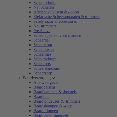
Scheerschuim
Nat Scheren
Aftershavebalsem & -lotion
Elektrische Scheerapparaten & trimmers
Safety razor & accessoires
Neustrimmers
Pre-Shave
Scheerapparaat voor mannen
Scheergel
Scheerkom
Scheerkwast
Scheermes
Scheerschuim
Scheersets
Scheerstandaard
Scheerzeep
Baardverzorging
Alle weergeven
Baardbalsem
Baardkammen & -borstels
Baardolie
Baardtondeuses & -trimmers
Baardshampoo & -zeep
Baard trimmen
Baardverzorgingssets