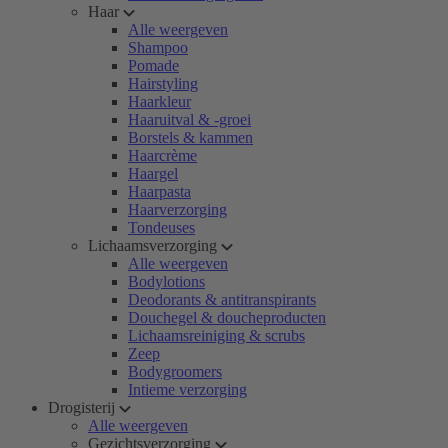
Haar
Alle weergeven
Shampoo
Pomade
Hairstyling
Haarkleur
Haaruitval & -groei
Borstels & kammen
Haarcrème
Haargel
Haarpasta
Haarverzorging
Tondeuses
Lichaamsverzorging
Alle weergeven
Bodylotions
Deodorants & antitranspirants
Douchegel & doucheproducten
Lichaamsreiniging & scrubs
Zeep
Bodygroomers
Intieme verzorging
Drogisterij
Alle weergeven
Gezichtsverzorging