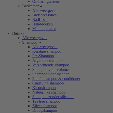
Ontharingscrème
Badkamer
Alle weergeven
Badaccessoires
Badjassen
Handdoeken
Make-uptassen
Haar
Alle weergeven
Shampoo
Alle weergeven
Keratine shampoo
Pre-Shampoo
Arganolie shampoo
Verzachtende shampoo
Shampoo voor volume
Shampoo voor mannen
2-in-1 shampoo & conditioner
Clarifying shampoo
Kleurshampoo
Natuurlijke shampoo
Shampoo zonder siliconen
Tea tree shampoo
Zilver shampoo
Droogshampoo