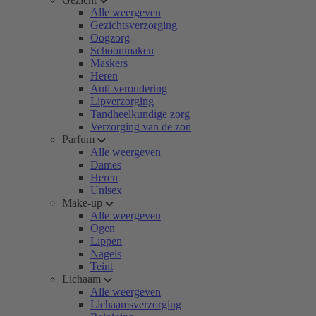
Alle weergeven
Gezichtsverzorging
Oogzorg
Schoonmaken
Maskers
Heren
Anti-veroudering
Lipverzorging
Tandheelkundige zorg
Verzorging van de zon
Parfum
Alle weergeven
Dames
Heren
Unisex
Make-up
Alle weergeven
Ogen
Lippen
Nagels
Teint
Lichaam
Alle weergeven
Lichaamsverzorging