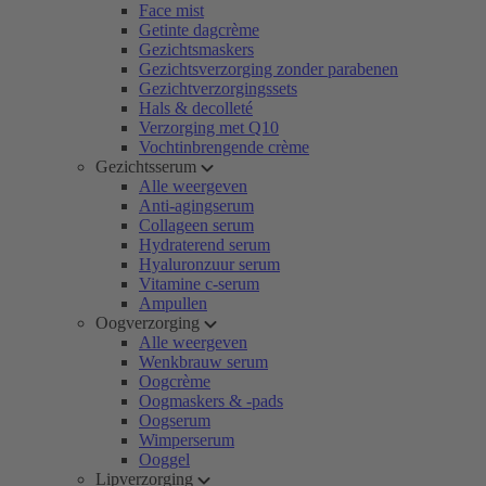
Face mist
Getinte dagcrème
Gezichtsmaskers
Gezichtsverzorging zonder parabenen
Gezichtverzorgingssets
Hals & decolleté
Verzorging met Q10
Vochtinbrengende crème
Gezichtsserum
Alle weergeven
Anti-agingserum
Collageen serum
Hydraterend serum
Hyaluronzuur serum
Vitamine c-serum
Ampullen
Oogverzorging
Alle weergeven
Wenkbrauw serum
Oogcrème
Oogmaskers & -pads
Oogserum
Wimperserum
Ooggel
Lipverzorging