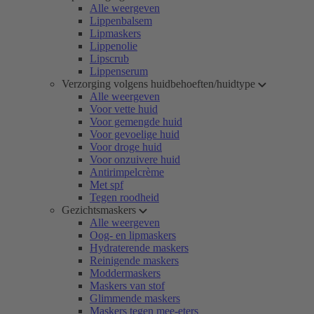
Alle weergeven
Lippenbalsem
Lipmaskers
Lippenolie
Lipscrub
Lippenserum
Verzorging volgens huidbehoeften/huidtype
Alle weergeven
Voor vette huid
Voor gemengde huid
Voor gevoelige huid
Voor droge huid
Voor onzuivere huid
Antirimpelcrème
Met spf
Tegen roodheid
Gezichtsmaskers
Alle weergeven
Oog- en lipmaskers
Hydraterende maskers
Reinigende maskers
Moddermaskers
Maskers van stof
Glimmende maskers
Maskers tegen mee-eters