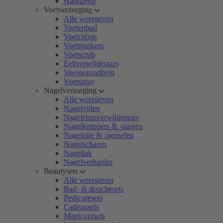
Handzeep
Voetverzorging
Alle weergeven
Voetenbad
Voetcrème
Voetmaskers
Voetscrub
Eeltverwijderaars
Voetgezondheid
Voetspray
Nagelverzorging
Alle weergeven
Nagelvijlen
Nagelriemverwijderaars
Nagelknippers & -tangen
Nagelolie & -penselen
Nagelscharen
Nagellak
Nagelverharder
Beautysets
Alle weergeven
Bad- & douchesets
Pedicuresets
Cadeausets
Manicuresets