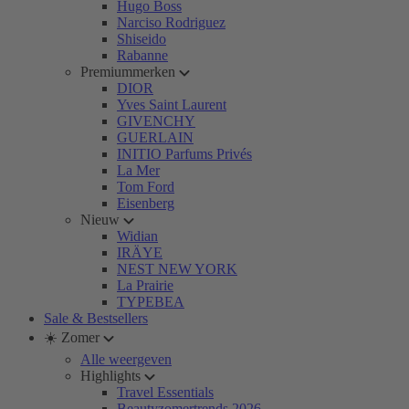
Hugo Boss
Narciso Rodriguez
Shiseido
Rabanne
Premiummerken
DIOR
Yves Saint Laurent
GIVENCHY
GUERLAIN
INITIO Parfums Privés
La Mer
Tom Ford
Eisenberg
Nieuw
Widian
IRÄYE
NEST NEW YORK
La Prairie
TYPEBEA
Sale & Bestsellers
☀️ Zomer
Alle weergeven
Highlights
Travel Essentials
Beautyzomertrends 2026