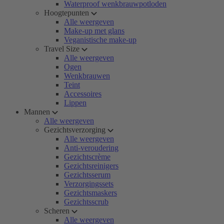
Waterproof wenkbrauwpotloden
Hoogtepunten
Alle weergeven
Make-up met glans
Veganistische make-up
Travel Size
Alle weergeven
Ogen
Wenkbrauwen
Teint
Accessoires
Lippen
Mannen
Alle weergeven
Gezichtsverzorging
Alle weergeven
Anti-veroudering
Gezichtscrème
Gezichtsreinigers
Gezichtsserum
Verzorgingssets
Gezichtsmaskers
Gezichtsscrub
Scheren
Alle weergeven