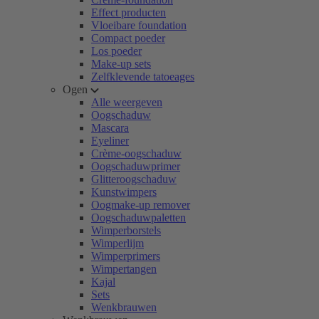
Effect producten
Vloeibare foundation
Compact poeder
Los poeder
Make-up sets
Zelfklevende tatoeages
Ogen
Alle weergeven
Oogschaduw
Mascara
Eyeliner
Crème-oogschaduw
Oogschaduwprimer
Glitteroogschaduw
Kunstwimpers
Oogmake-up remover
Oogschaduwpaletten
Wimperborstels
Wimperlijm
Wimperprimers
Wimpertangen
Kajal
Sets
Wenkbrauwen