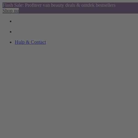
Flash Sale: Profiteer van beauty deals & ontdek bestsellers
Shop nu
Hulp & Contact