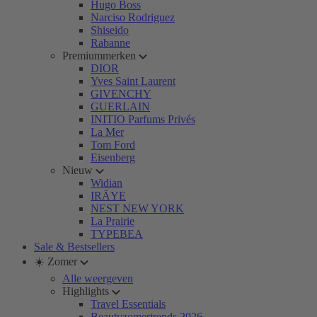
Hugo Boss
Narciso Rodriguez
Shiseido
Rabanne
Premiummerken
DIOR
Yves Saint Laurent
GIVENCHY
GUERLAIN
INITIO Parfums Privés
La Mer
Tom Ford
Eisenberg
Nieuw
Widian
IRÄYE
NEST NEW YORK
La Prairie
TYPEBEA
Sale & Bestsellers
☀️ Zomer
Alle weergeven
Highlights
Travel Essentials
Beautyzomertrends 2026