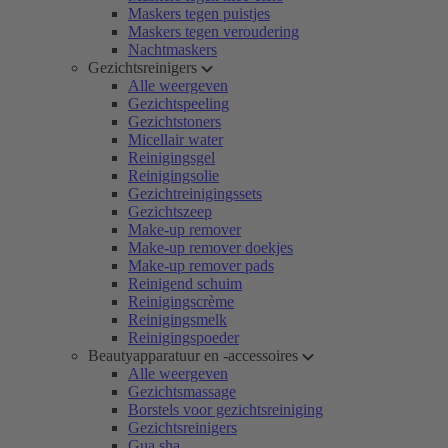
Maskers tegen puistjes
Maskers tegen veroudering
Nachtmaskers
Gezichtsreinigers
Alle weergeven
Gezichtspeeling
Gezichtstoners
Micellair water
Reinigingsgel
Reinigingsolie
Gezichtreinigingssets
Gezichtszeep
Make-up remover
Make-up remover doekjes
Make-up remover pads
Reinigend schuim
Reinigingscrème
Reinigingsmelk
Reinigingspoeder
Beautyapparatuur en -accessoires
Alle weergeven
Gezichtsmassage
Borstels voor gezichtsreiniging
Gezichtsreinigers
Gua sha