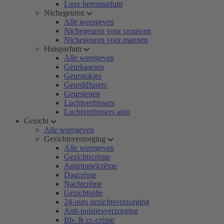
Luxe herenparfum
Nichegeuren
Alle weergeven
Nichegeuren voor vrouwen
Nichegeuren voor mannen
Huisparfum
Alle weergeven
Geurkaarsen
Geurstokjes
Geurdiffusers
Geurstenen
Luchtverfrissers
Luchtverfrissers auto
Gezicht
Alle weergeven
Gezichtsverzorging
Alle weergeven
Gezichtscrème
Antirimpelcrème
Dagcrème
Nachtcrème
Gezichtsolie
24-uurs gezichtsverzorging
Anti-puistjesverzorging
Bb- & cc-crème