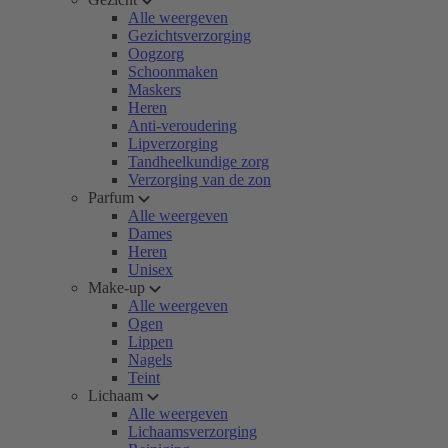
Alle weergeven
Gezichtsverzorging
Oogzorg
Schoonmaken
Maskers
Heren
Anti-veroudering
Lipverzorging
Tandheelkundige zorg
Verzorging van de zon
Parfum
Alle weergeven
Dames
Heren
Unisex
Make-up
Alle weergeven
Ogen
Lippen
Nagels
Teint
Lichaam
Alle weergeven
Lichaamsverzorging