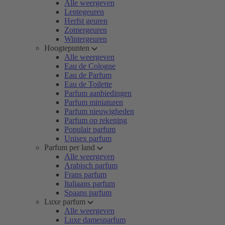
Alle weergeven
Lentegeuren
Herfst geuren
Zomergeuren
Wintergeuren
Hoogtepunten
Alle weergeven
Eau de Cologne
Eau de Parfum
Eau de Toilette
Parfum aanbiedingen
Parfum miniaturen
Parfum nieuwigheden
Parfum op rekening
Populair parfum
Unisex parfum
Parfum per land
Alle weergeven
Arabisch parfum
Frans parfum
Italiaans parfum
Spaans parfum
Luxe parfum
Alle weergeven
Luxe damesparfum