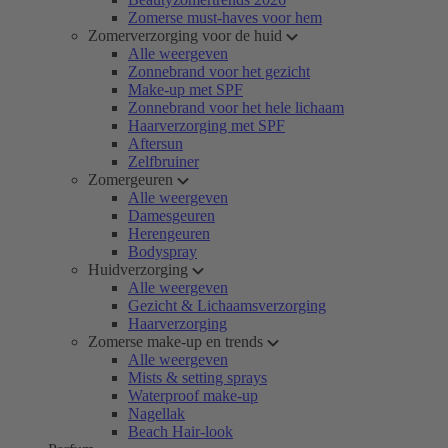
Zomerse must-haves voor hem
Zomerverzorging voor de huid
Alle weergeven
Zonnebrand voor het gezicht
Make-up met SPF
Zonnebrand voor het hele lichaam
Haarverzorging met SPF
Aftersun
Zelfbruiner
Zomergeuren
Alle weergeven
Damesgeuren
Herengeuren
Bodyspray
Huidverzorging
Alle weergeven
Gezicht & Lichaamsverzorging
Haarverzorging
Zomerse make-up en trends
Alle weergeven
Mists & setting sprays
Waterproof make-up
Nagellak
Beach Hair-look