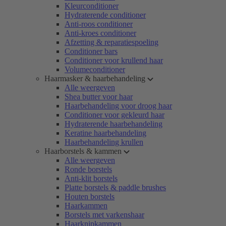
Kleurconditioner
Hydraterende conditioner
Anti-roos conditioner
Anti-kroes conditioner
Afzetting & reparatiespoeling
Conditioner bars
Conditioner voor krullend haar
Volumeconditioner
Haarmasker & haarbehandeling
Alle weergeven
Shea butter voor haar
Haarbehandeling voor droog haar
Conditioner voor gekleurd haar
Hydraterende haarbehandeling
Keratine haarbehandeling
Haarbehandeling krullen
Haarborstels & kammen
Alle weergeven
Ronde borstels
Anti-klit borstels
Platte borstels & paddle brushes
Houten borstels
Haarkammen
Borstels met varkenshaar
Haarknipkammen