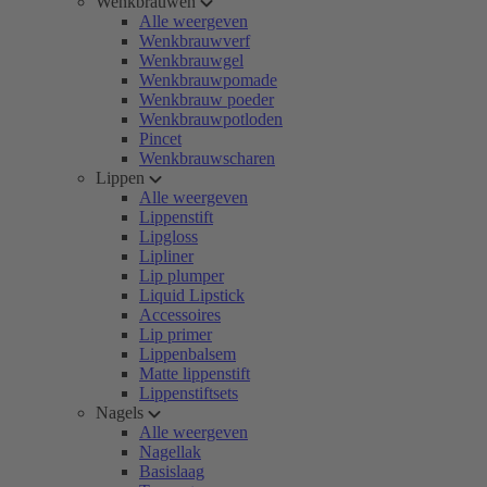
Wenkbrauwen
Alle weergeven
Wenkbrauwverf
Wenkbrauwgel
Wenkbrauwpomade
Wenkbrauw poeder
Wenkbrauwpotloden
Pincet
Wenkbrauwscharen
Lippen
Alle weergeven
Lippenstift
Lipgloss
Lipliner
Lip plumper
Liquid Lipstick
Accessoires
Lip primer
Lippenbalsem
Matte lippenstift
Lippenstiftsets
Nagels
Alle weergeven
Nagellak
Basislaag