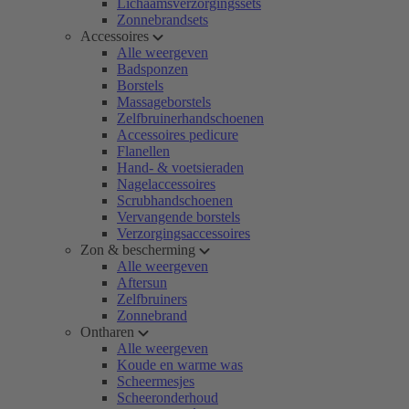
Lichaamsverzorgingssets
Zonnebrandsets
Accessoires
Alle weergeven
Badsponzen
Borstels
Massageborstels
Zelfbruinerhandschoenen
Accessoires pedicure
Flanellen
Hand- & voetsieraden
Nagelaccessoires
Scrubhandschoenen
Vervangende borstels
Verzorgingsaccessoires
Zon & bescherming
Alle weergeven
Aftersun
Zelfbruiners
Zonnebrand
Ontharen
Alle weergeven
Koude en warme was
Scheermesjes
Scheeronderhoud