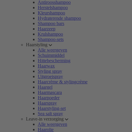
Antiroosshampoo
Herstelshampoo
Kleurshampoo
Hydraterende shampoo
Shampoo bars
Haarzeep
Krulshampoo
Shampoo-sets
Haarstyling
Alle weergeven
Schuimmiddel
Hittebescherming
Haarwax
Styling spray
Uitgroeispray
Haarcrème & stylingcrème
Haargel
Haarmascara
Haarpoeder
Haarspray
Haarstyling-set
Sea salt spray
Leave-in verzorging
Alle weergeven
Haarolie