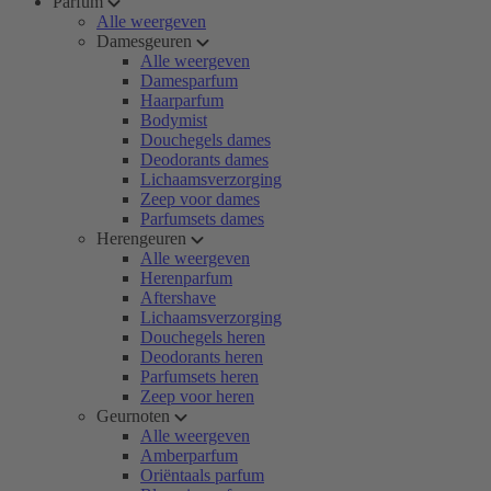
Parfum
Alle weergeven
Damesgeuren
Alle weergeven
Damesparfum
Haarparfum
Bodymist
Douchegels dames
Deodorants dames
Lichaamsverzorging
Zeep voor dames
Parfumsets dames
Herengeuren
Alle weergeven
Herenparfum
Aftershave
Lichaamsverzorging
Douchegels heren
Deodorants heren
Parfumsets heren
Zeep voor heren
Geurnoten
Alle weergeven
Amberparfum
Oriëntaals parfum