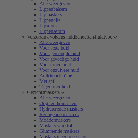
Alle weergeven
Lippenbalsem
Lipmaskers
Lippenolie
Lipscrub
Lippenserum
Verzorging volgens huidbehoeften/huidtype
Alle weergeven
Voor vette huid
Voor gemengde huid
Voor gevoelige huid
Voor droge huid
Voor onzuivere huid
Antirimpelcrème
Met spf
Tegen roodheid
Gezichtsmaskers
Alle weergeven
Oog- en lipmaskers
Hydraterende maskers
Reinigende maskers
Moddermaskers
Maskers van stof
Glimmende maskers
Maskers tegen mee-eters