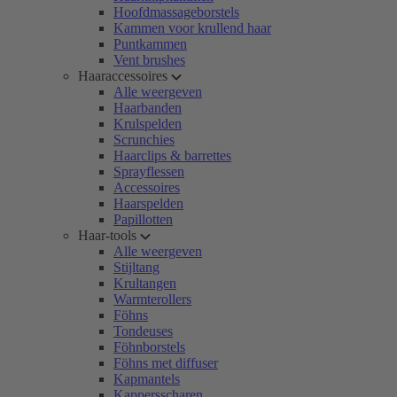
Hoofdmassageborstels
Kammen voor krullend haar
Puntkammen
Vent brushes
Haaraccessoires
Alle weergeven
Haarbanden
Krulspelden
Scrunchies
Haarclips & barrettes
Sprayflessen
Accessoires
Haarspelden
Papillotten
Haar-tools
Alle weergeven
Stijltang
Krultangen
Warmterollers
Föhns
Tondeuses
Föhnborstels
Föhns met diffuser
Kapmantels
Kappersscharen