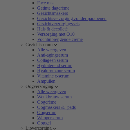
Face mist
Getinte dagcrème
Gezichtsmaskers
Gezichtsverzorging zonder parabenen
Gezichtverzorgingssets
Hals & decolleté
Verzorging met Q10
Vochtinbrengende crème
Gezichtsserum
Alle weergeven
Anti-agingserum
Collageen serum
Hydraterend serum
Hyaluronzuur serum
Vitamine c-serum
Ampullen
Oogverzorging
Alle weergeven
Wenkbrauw serum
Oogcrème
Oogmaskers & -pads
Oogserum
Wimperserum
Ooggel
Lipverzorging