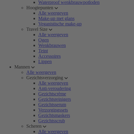
Waterproof wenkbrauwpotloden
Hoogtepunten
Alle weergeven
Make-up met glans
Veganistische make-up
Travel Size
Alle weergeven
Ogen
Wenkbrauwen
Teint
Accessoires
Lippen
Mannen
Alle weergeven
Gezichtsverzorging
Alle weergeven
Anti-veroudering
Gezichtscrème
Gezichtsreinigers
Gezichtsserum
Verzorgingssets
Gezichtsmaskers
Gezichtsscrub
Scheren
Alle weergeven