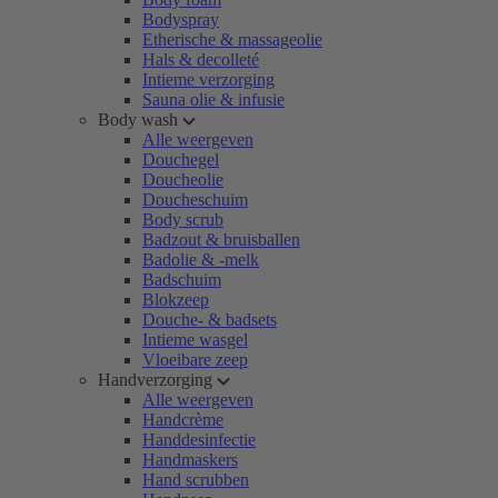
Bodyspray
Etherische & massageolie
Hals & decolleté
Intieme verzorging
Sauna olie & infusie
Body wash
Alle weergeven
Douchegel
Doucheolie
Doucheschuim
Body scrub
Badzout & bruisballen
Badolie & -melk
Badschuim
Blokzeep
Douche- & badsets
Intieme wasgel
Vloeibare zeep
Handverzorging
Alle weergeven
Handcrème
Handdesinfectie
Handmaskers
Hand scrubben