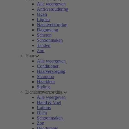
Alle weergeven
Anti-veroudering
Ogen
Lippen
Nachtverzorging
Dagopvang
Scheren
Schoonmaken
Tanden
Zon
Haar
Alle weergeven
Conditioner
Haarverzorging
Shampoo
Haarkleur
Styling
Lichaamsverzorging
Alle weergeven
Hand & Voet
Lotions
Oliën
Schoonmaken
Zon
Deodorants