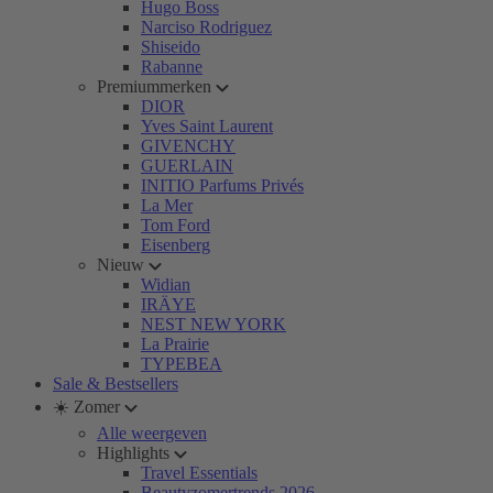
Hugo Boss
Narciso Rodriguez
Shiseido
Rabanne
Premiummerken
DIOR
Yves Saint Laurent
GIVENCHY
GUERLAIN
INITIO Parfums Privés
La Mer
Tom Ford
Eisenberg
Nieuw
Widian
IRÄYE
NEST NEW YORK
La Prairie
TYPEBEA
Sale & Bestsellers
☀️ Zomer
Alle weergeven
Highlights
Travel Essentials
Beautyzomertrends 2026