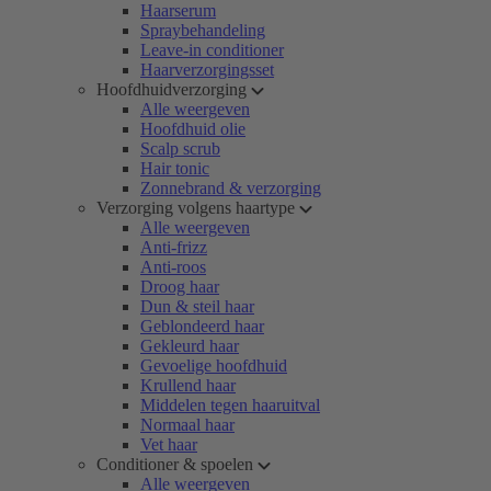
Haarserum
Spraybehandeling
Leave-in conditioner
Haarverzorgingsset
Hoofdhuidverzorging
Alle weergeven
Hoofdhuid olie
Scalp scrub
Hair tonic
Zonnebrand & verzorging
Verzorging volgens haartype
Alle weergeven
Anti-frizz
Anti-roos
Droog haar
Dun & steil haar
Geblondeerd haar
Gekleurd haar
Gevoelige hoofdhuid
Krullend haar
Middelen tegen haaruitval
Normaal haar
Vet haar
Conditioner & spoelen
Alle weergeven