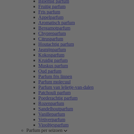
Bloemig parfum
Fruitig parfum
Fris parfum
Appelparfum
Aromatisch parfum
Bergamotparfum
Chypreparfum
Citrusparfum
Houtachtig parfum
Jasmijnparfum
Kokosparfum
Kruidig parfum
Muskus parfum
Oud parfum
Parfum fris linnen
Parfum molecuul
Parfum van lelietje-van-dalen
Patchouli parfum
Poederachtig parfum
Rozenparfum
Sandelhoutparfum
Vanilleparfum
Vetiverparfum
Viooltjesparfum
Parfum per seizoen