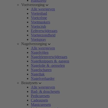
Handzeep
Voetverzorging
Alle weergeven
Voetenbad
Voetcrème
Voetmaskers
Voetscrub
Eeltverwijderaars
Voetgezondheid
Voetspray
Nagelverzorging
Alle weergeven
Nagelvijlen
Nagelriemverwijderaars
Nagelknippers & -tangen
Nagelolie & -penselen
Nagelscharen
Nagellak
Nagelverharder
Beautysets
Alle weergeven
Bad- & douchesets
Pedicuresets
Cadeausets
Manicuresets