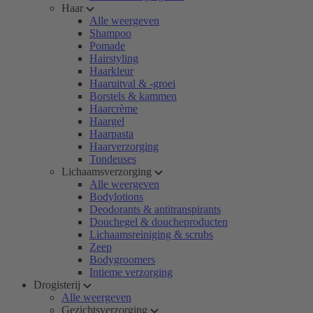
Haar
Alle weergeven
Shampoo
Pomade
Hairstyling
Haarkleur
Haaruitval & -groei
Borstels & kammen
Haarcrème
Haargel
Haarpasta
Haarverzorging
Tondeuses
Lichaamsverzorging
Alle weergeven
Bodylotions
Deodorants & antitranspirants
Douchegel & doucheproducten
Lichaamsreiniging & scrubs
Zeep
Bodygroomers
Intieme verzorging
Drogisterij
Alle weergeven
Gezichtsverzorging