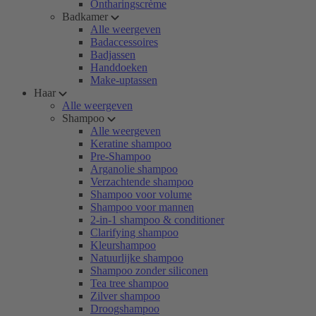
Ontharingscrème
Badkamer
Alle weergeven
Badaccessoires
Badjassen
Handdoeken
Make-uptassen
Haar
Alle weergeven
Shampoo
Alle weergeven
Keratine shampoo
Pre-Shampoo
Arganolie shampoo
Verzachtende shampoo
Shampoo voor volume
Shampoo voor mannen
2-in-1 shampoo & conditioner
Clarifying shampoo
Kleurshampoo
Natuurlijke shampoo
Shampoo zonder siliconen
Tea tree shampoo
Zilver shampoo
Droogshampoo