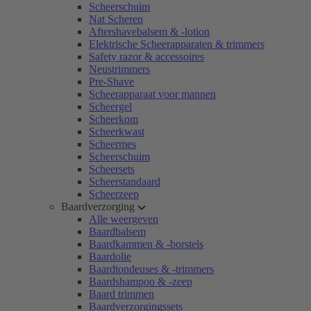
Scheerschuim
Nat Scheren
Aftershavebalsem & -lotion
Elektrische Scheerapparaten & trimmers
Safety razor & accessoires
Neustrimmers
Pre-Shave
Scheerapparaat voor mannen
Scheergel
Scheerkom
Scheerkwast
Scheermes
Scheerschuim
Scheersets
Scheerstandaard
Scheerzeep
Baardverzorging
Alle weergeven
Baardbalsem
Baardkammen & -borstels
Baardolie
Baardtondeuses & -trimmers
Baardshampoo & -zeep
Baard trimmen
Baardverzorgingssets