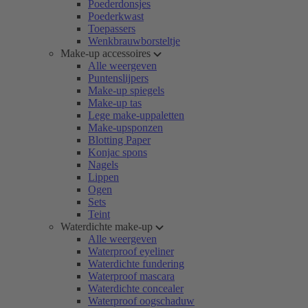
Poederdonsjes
Poederkwast
Toepassers
Wenkbrauwborsteltje
Make-up accessoires
Alle weergeven
Puntenslijpers
Make-up spiegels
Make-up tas
Lege make-uppaletten
Make-upsponzen
Blotting Paper
Konjac spons
Nagels
Lippen
Ogen
Sets
Teint
Waterdichte make-up
Alle weergeven
Waterproof eyeliner
Waterdichte fundering
Waterproof mascara
Waterdichte concealer
Waterproof oogschaduw