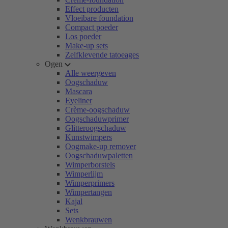
Effect producten
Vloeibare foundation
Compact poeder
Los poeder
Make-up sets
Zelfklevende tatoeages
Ogen
Alle weergeven
Oogschaduw
Mascara
Eyeliner
Crème-oogschaduw
Oogschaduwprimer
Glitteroogschaduw
Kunstwimpers
Oogmake-up remover
Oogschaduwpaletten
Wimperborstels
Wimperlijm
Wimperprimers
Wimpertangen
Kajal
Sets
Wenkbrauwen