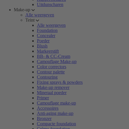
Uitdunscharen
Make-up
Alle weergeven
Teint
Alle weergeven
Foundation
Concealer
Poeder
Blush
Markeerstift
BB- & CC-Cream
Camouflage Make-up
Color correctors
Contour palette
Contouring
Fixing sprays & powders
Make-up remover
Mineraal poeder
Primer
Camouflage make-up
Accessoires
Anti-aging make-up
Bronzer
Compacte foundation
Crème-foundation