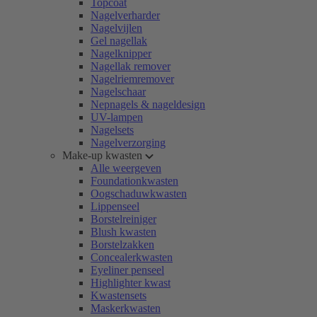
Topcoat
Nagelverharder
Nagelvijlen
Gel nagellak
Nagelknipper
Nagellak remover
Nagelriemremover
Nagelschaar
Nepnagels & nageldesign
UV-lampen
Nagelsets
Nagelverzorging
Make-up kwasten
Alle weergeven
Foundationkwasten
Oogschaduwkwasten
Lippenseel
Borstelreiniger
Blush kwasten
Borstelzakken
Concealerkwasten
Eyeliner penseel
Highlighter kwast
Kwastensets
Maskerkwasten