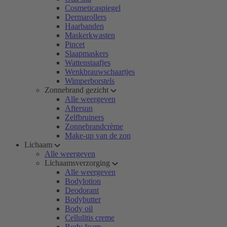
Cosmeticaspiegel
Dermarollers
Haarbanden
Maskerkwasten
Pincet
Slaapmaskers
Wattenstaafjes
Wenkbrauwschaartjes
Wimperborstels
Zonnebrand gezicht
Alle weergeven
Aftersun
Zelfbruiners
Zonnebrandcrème
Make-up van de zon
Lichaam
Alle weergeven
Lichaamsverzorging
Alle weergeven
Bodylotion
Deodorant
Bodybutter
Body oil
Cellulitis creme
Body foam