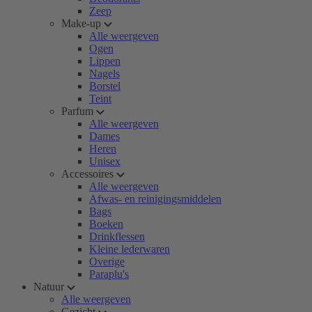
Zeep
Make-up
Alle weergeven
Ogen
Lippen
Nagels
Borstel
Teint
Parfum
Alle weergeven
Dames
Heren
Unisex
Accessoires
Alle weergeven
Afwas- en reinigingsmiddelen
Bags
Boeken
Drinkflessen
Kleine lederwaren
Overige
Paraplu's
Natuur
Alle weergeven
Gezicht