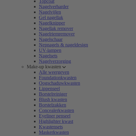
Topcoat
Nagelverharder
Nagelvijlen
Gel nagellak
Nagelknipper
Nagellak remover
Nagelriemremover
Nagelschaar
Nepnagels & nageldesign
UV-lampen
Nagelsets
Nagelverzorging
Make-up kwasten
Alle weergeven
Foundationkwasten
Oogschaduwkwasten
Lippenseel
Borstelreiniger
Blush kwasten
Borstelzakken
Concealerkwasten
Eyeliner penseel
Highlighter kwast
Kwastensets
Maskerkwasten