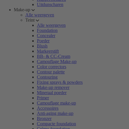
Uitdunscharen
Make-up
Alle weergeven
Teint
Alle weergeven
Foundation
Concealer
Poeder
Blush
Markeerstift
BB- & CC-Cream
Camouflage Make-up
Color correctors
Contour palette
Contouring
Fixing sprays & powders
Make-up remover
Mineraal poeder
Primer
Camouflage make-up
Accessoires
Anti-aging make-up
Bronzer
Compacte foundation
Crème-foundation