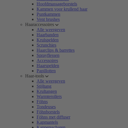
Hoofdmassageborstels
Kammen voor krullend haar
Puntkammen
Vent brushes
Haaraccessoires
Alle weergeven
Haarbanden
Krulspelden
Scrunchies
Haarclips & barrettes
Sprayflessen
Accessoires
Haarspelden
Papillotten
Haar-tools
Alle weergeven
Stijltang
Krultangen
Warmterollers
Föhns
Tondeuses
Föhnborstels
Föhns met diffuser
Kapmantels
Kappersscharen