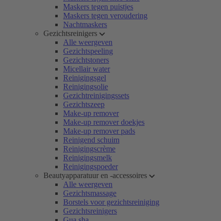
Maskers tegen puistjes
Maskers tegen veroudering
Nachtmaskers
Gezichtsreinigers
Alle weergeven
Gezichtspeeling
Gezichtstoners
Micellair water
Reinigingsgel
Reinigingsolie
Gezichtreinigingssets
Gezichtszeep
Make-up remover
Make-up remover doekjes
Make-up remover pads
Reinigend schuim
Reinigingscrème
Reinigingsmelk
Reinigingspoeder
Beautyapparatuur en -accessoires
Alle weergeven
Gezichtsmassage
Borstels voor gezichtsreiniging
Gezichtsreinigers
Gua sha