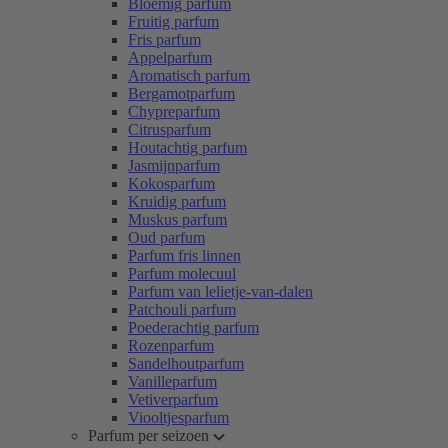
Bloemig parfum
Fruitig parfum
Fris parfum
Appelparfum
Aromatisch parfum
Bergamotparfum
Chypreparfum
Citrusparfum
Houtachtig parfum
Jasmijnparfum
Kokosparfum
Kruidig parfum
Muskus parfum
Oud parfum
Parfum fris linnen
Parfum molecuul
Parfum van lelietje-van-dalen
Patchouli parfum
Poederachtig parfum
Rozenparfum
Sandelhoutparfum
Vanilleparfum
Vetiverparfum
Viooltjesparfum
Parfum per seizoen