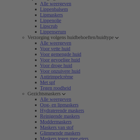
Alle weergeven
Lippenbalsem
Lipmaskers
Lippenolie
Lipscrub
Lippenserum
Verzorging volgens huidbehoeften/huidtype
Alle weergeven
Voor vette huid
Voor gemengde huid
Voor gevoelige huid
Voor droge huid
Voor onzuivere huid
Antirimpelcrème
Met spf
Tegen roodheid
Gezichtsmaskers
Alle weergeven
Oog- en lipmaskers
Hydraterende maskers
Reinigende maskers
Moddermaskers
Maskers van stof
Glimmende maskers
Maskers tegen mee-eters