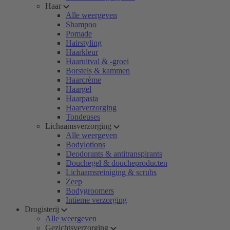
Haar
Alle weergeven
Shampoo
Pomade
Hairstyling
Haarkleur
Haaruitval & -groei
Borstels & kammen
Haarcrème
Haargel
Haarpasta
Haarverzorging
Tondeuses
Lichaamsverzorging
Alle weergeven
Bodylotions
Deodorants & antitranspirants
Douchegel & doucheproducten
Lichaamsreiniging & scrubs
Zeep
Bodygroomers
Intieme verzorging
Drogisterij
Alle weergeven
Gezichtsverzorging