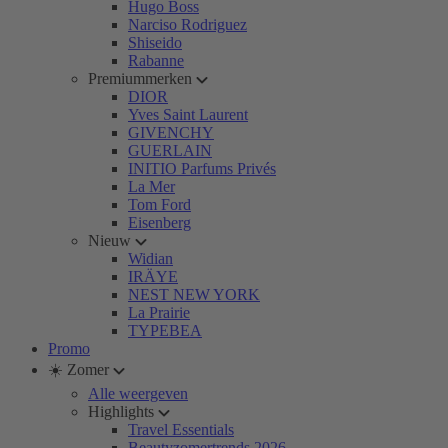
Hugo Boss
Narciso Rodriguez
Shiseido
Rabanne
Premiummerken
DIOR
Yves Saint Laurent
GIVENCHY
GUERLAIN
INITIO Parfums Privés
La Mer
Tom Ford
Eisenberg
Nieuw
Widian
IRÄYE
NEST NEW YORK
La Prairie
TYPEBEA
Promo
☀️ Zomer
Alle weergeven
Highlights
Travel Essentials
Beautyzomertrends 2026