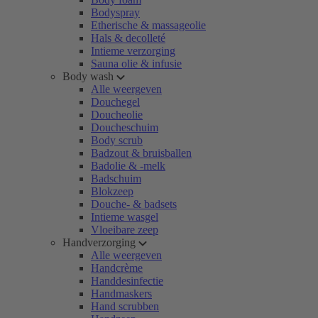
Bodyspray
Etherische & massageolie
Hals & decolleté
Intieme verzorging
Sauna olie & infusie
Body wash
Alle weergeven
Douchegel
Doucheolie
Doucheschuim
Body scrub
Badzout & bruisballen
Badolie & -melk
Badschuim
Blokzeep
Douche- & badsets
Intieme wasgel
Vloeibare zeep
Handverzorging
Alle weergeven
Handcrème
Handdesinfectie
Handmaskers
Hand scrubben