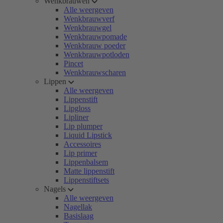
Wenkbrauwen
Alle weergeven
Wenkbrauwverf
Wenkbrauwgel
Wenkbrauwpomade
Wenkbrauw poeder
Wenkbrauwpotloden
Pincet
Wenkbrauwscharen
Lippen
Alle weergeven
Lippenstift
Lipgloss
Lipliner
Lip plumper
Liquid Lipstick
Accessoires
Lip primer
Lippenbalsem
Matte lippenstift
Lippenstiftsets
Nagels
Alle weergeven
Nagellak
Basislaag