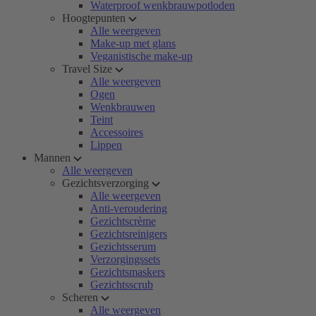
Waterproof wenkbrauwpotloden
Hoogtepunten
Alle weergeven
Make-up met glans
Veganistische make-up
Travel Size
Alle weergeven
Ogen
Wenkbrauwen
Teint
Accessoires
Lippen
Mannen
Alle weergeven
Gezichtsverzorging
Alle weergeven
Anti-veroudering
Gezichtscrème
Gezichtsreinigers
Gezichtsserum
Verzorgingssets
Gezichtsmaskers
Gezichtsscrub
Scheren
Alle weergeven