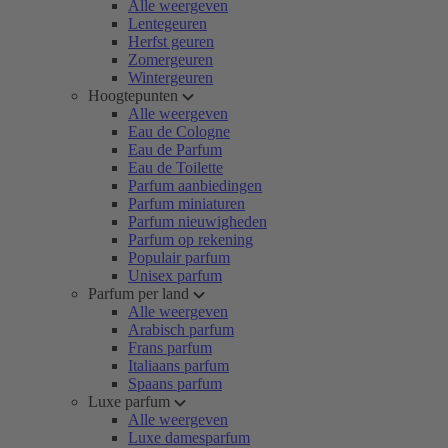
Alle weergeven
Lentegeuren
Herfst geuren
Zomergeuren
Wintergeuren
Hoogtepunten
Alle weergeven
Eau de Cologne
Eau de Parfum
Eau de Toilette
Parfum aanbiedingen
Parfum miniaturen
Parfum nieuwigheden
Parfum op rekening
Populair parfum
Unisex parfum
Parfum per land
Alle weergeven
Arabisch parfum
Frans parfum
Italiaans parfum
Spaans parfum
Luxe parfum
Alle weergeven
Luxe damesparfum