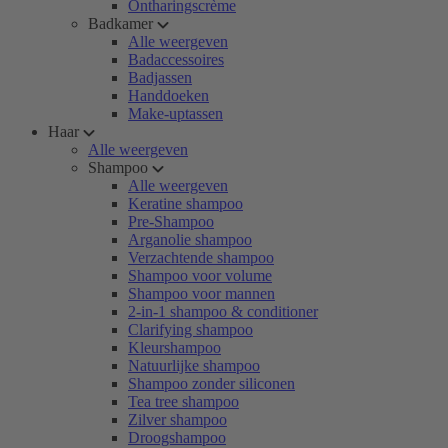
Ontharingscrème
Badkamer
Alle weergeven
Badaccessoires
Badjassen
Handdoeken
Make-uptassen
Haar
Alle weergeven
Shampoo
Alle weergeven
Keratine shampoo
Pre-Shampoo
Arganolie shampoo
Verzachtende shampoo
Shampoo voor volume
Shampoo voor mannen
2-in-1 shampoo & conditioner
Clarifying shampoo
Kleurshampoo
Natuurlijke shampoo
Shampoo zonder siliconen
Tea tree shampoo
Zilver shampoo
Droogshampoo