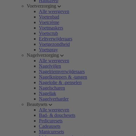
Handzeep
Voetverzorging
Alle weergeven
Voetenbad
Voetcrème
Voetmaskers
Voetscrub
Eeltverwijderaars
Voetgezondheid
Voetspray
Nagelverzorging
Alle weergeven
Nagelvijlen
Nagelriemverwijderaars
Nagelknippers & -tangen
Nagelolie & -penselen
Nagelscharen
Nagellak
Nagelverharder
Beautysets
Alle weergeven
Bad- & douchesets
Pedicuresets
Cadeausets
Manicuresets