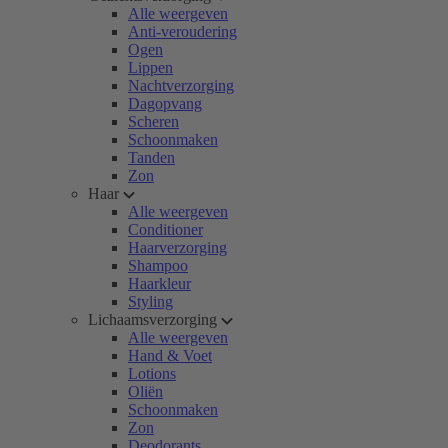
Alle weergeven
Anti-veroudering
Ogen
Lippen
Nachtverzorging
Dagopvang
Scheren
Schoonmaken
Tanden
Zon
Haar
Alle weergeven
Conditioner
Haarverzorging
Shampoo
Haarkleur
Styling
Lichaamsverzorging
Alle weergeven
Hand & Voet
Lotions
Oliën
Schoonmaken
Zon
Deodorants