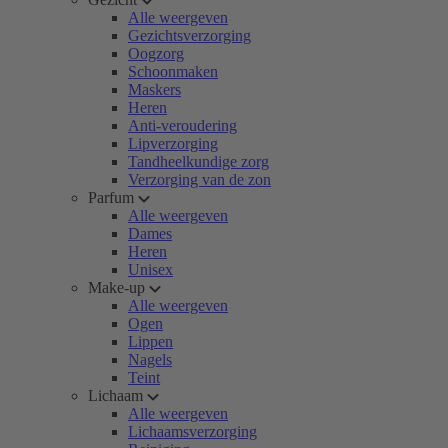
Alle weergeven
Gezichtsverzorging
Oogzorg
Schoonmaken
Maskers
Heren
Anti-veroudering
Lipverzorging
Tandheelkundige zorg
Verzorging van de zon
Parfum
Alle weergeven
Dames
Heren
Unisex
Make-up
Alle weergeven
Ogen
Lippen
Nagels
Teint
Lichaam
Alle weergeven
Lichaamsverzorging