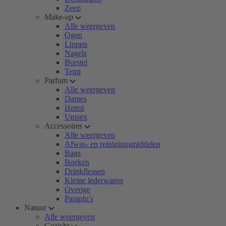
Zeep
Make-up
Alle weergeven
Ogen
Lippen
Nagels
Borstel
Teint
Parfum
Alle weergeven
Dames
Heren
Unisex
Accessoires
Alle weergeven
Afwas- en reinigingsmiddelen
Bags
Boeken
Drinkflessen
Kleine lederwaren
Overige
Paraplu's
Natuur
Alle weergeven
Gezicht