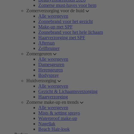
Zomerse must-haves voor hem
Zomerverzorging voor de huid
Alle weergeven
Zonnebrand voor het gezicht
Make-up met SPF
Zonnebrand voor het hele lichaam
Haarverzorging met SPF
Aftersun
Zelfbruiner
Zomergeuren
Alle weergeven
Damesgeuren
Herengeuren
Bodyspray
Huidverzorging
Alle weergeven
Gezicht & Lichaamsverzorging
Haarverzorging
Zomerse make-up en trends
Alle weergeven
Mists & setting sprays
Waterproof make-up
Nagellak
Beach Hair-look