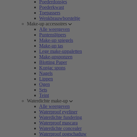
Poederdonsjes
Poederkwast
Toepassers
Wenkbrauwborsteltje
Make-up accessoires
Alle weergeven
Puntenslijpers
Make-up spiegels
Make-up tas
Lege make-uppaletten
Make-upsponzen
Blotting Paper
Konjac spons
Nagels
Lippen
Ogen
Sets
Teint
Waterdichte make-up
Alle weergeven
Waterproof eyeliner
Waterdichte fundering
Waterproof mascara
Waterdichte concealer
Waterproof oogschaduw