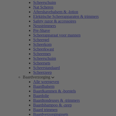
Scheerschuim
Nat Scheren
Aftershavebalsem & -lotion
Elektrische Scheerapparaten & trimmers
Safety razor & accessoires
Neustrimmers
Pre-Shave
Scheerapparaat voor mannen
Scheergel
Scheerkom
Scheerkwast
Scheermes
Scheerschuim
Scheersets
Scheerstandaard
Scheerzeep
Baardverzorging
Alle weergeven
Baardbalsem
Baardkammen & -borstels
Baardolie
Baardtondeuses & -trimmers
Baardshampoo & -zeep
Baard trimmen
Baardverzorgingssets