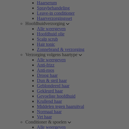
Haarserum
Spraybehandeling
Leave-in conditioner
Haarverzorgingsset
Hoofdhuidverzorging
Alle weergeven
Hoofdhuid olie
Scalp scrub
Hair tonic
Zonnebrand & verzorging
Verzorging volgens haartype
Alle weergeven
Anti-frizz
Anti-roos
Droog haar
Dun & steil haar
Geblondeerd haar
Gekleurd haar
Gevoelige hoofdhuid
Krullend haar
Middelen tegen haaruitval
Normaal haar
Vet haar
Conditioner & spoelen
Alle weergeven