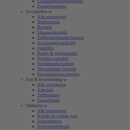
Lichaamsverzorgingssets
Zonnebrandsets
Accessoires
Alle weergeven
Badsponzen
Borstels
Massageborstels
Zelfbruinerhandschoenen
Accessoires pedicure
Flanellen
Hand- & voetsieraden
Nagelaccessoires
Scrubhandschoenen
Vervangende borstels
Verzorgingsaccessoires
Zon & bescherming
Alle weergeven
Aftersun
Zelfbruiners
Zonnebrand
Ontharen
Alle weergeven
Koude en warme was
Scheermesjes
Scheeronderhoud