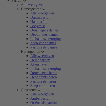
Parfum
Alle weergeven
Damesgeuren
Alle weergeven
Damesparfum
Haarparfum
Bodymist
Douchegels dames
Deodorants dames
Lichaamsverzorging
Zeep voor dames
Parfumsets dames
Herengeuren
Alle weergeven
Herenparfum
Aftershave
Lichaamsverzorging
Douchegels heren
Deodorants heren
Parfumsets heren
Zeep voor heren
Geurnoten
Alle weergeven
Amberparfum
Oriëntaals parfum