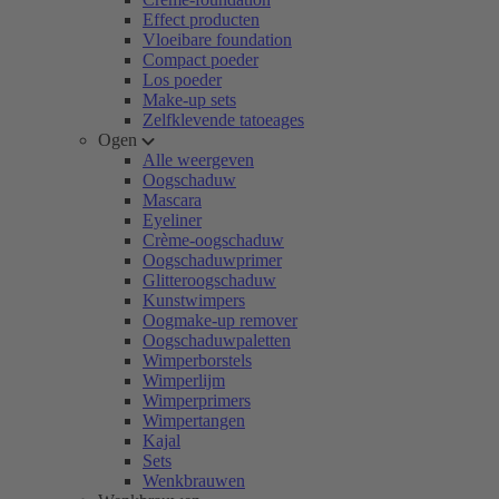
Effect producten
Vloeibare foundation
Compact poeder
Los poeder
Make-up sets
Zelfklevende tatoeages
Ogen
Alle weergeven
Oogschaduw
Mascara
Eyeliner
Crème-oogschaduw
Oogschaduwprimer
Glitteroogschaduw
Kunstwimpers
Oogmake-up remover
Oogschaduwpaletten
Wimperborstels
Wimperlijm
Wimperprimers
Wimpertangen
Kajal
Sets
Wenkbrauwen