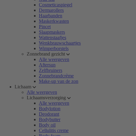
Cosmeticaspiegel
Dermarollers
Haarbanden
Maskerkwasten
Pincet
Slaapmaskers
Wattenstaafjes
Wenkbrauwschaartjes
Wimperborstels
Zonnebrand gezicht
Alle weergeven
Aftersun
Zelfbruiners
Zonnebrandcrème
Make-up van de zon
Lichaam
Alle weergeven
Lichaamsverzorging
Alle weergeven
Bodylotion
Deodorant
Bodybutter
Body oil
Cellulitis creme
Body foam