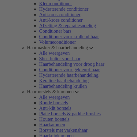
Kleurconditioner
Hydraterende conditioner
Anti-roos conditioner
Anti-kroes conditioner
Afzetting & reparatiespoeling
Conditioner bars
Conditioner voor krullend haar
Volumeconditioner
Haarmasker & haarbehandeling
Alle weergeven
Shea butter voor haar
Haarbehandeling voor droog haar
Conditioner voor gekleurd haar
Hydraterende haarbehandeling
Keratine haarbehandeling
Haarbehandeling krullen
Haarborstels & kammen
Alle weergeven
Ronde borstels
Anti-klit borstels
Platte borstels & paddle brushes
Houten borstels
Haarkammen
Borstels met varkenshaar
Haarknipkammen