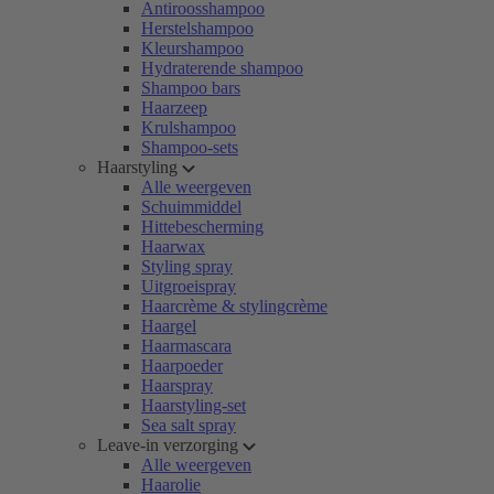
Antiroosshampoo
Herstelshampoo
Kleurshampoo
Hydraterende shampoo
Shampoo bars
Haarzeep
Krulshampoo
Shampoo-sets
Haarstyling
Alle weergeven
Schuimmiddel
Hittebescherming
Haarwax
Styling spray
Uitgroeispray
Haarcrème & stylingcrème
Haargel
Haarmascara
Haarpoeder
Haarspray
Haarstyling-set
Sea salt spray
Leave-in verzorging
Alle weergeven
Haarolie