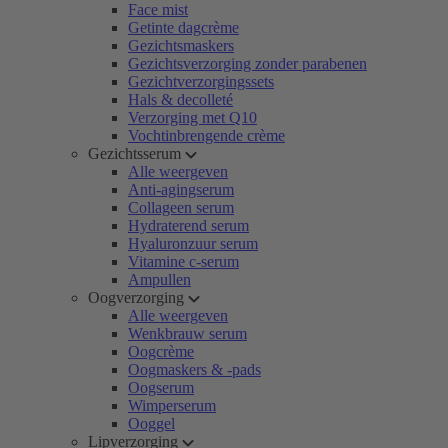
Face mist
Getinte dagcrème
Gezichtsmaskers
Gezichtsverzorging zonder parabenen
Gezichtverzorgingssets
Hals & decolleté
Verzorging met Q10
Vochtinbrengende crème
Gezichtsserum
Alle weergeven
Anti-agingserum
Collageen serum
Hydraterend serum
Hyaluronzuur serum
Vitamine c-serum
Ampullen
Oogverzorging
Alle weergeven
Wenkbrauw serum
Oogcrème
Oogmaskers & -pads
Oogserum
Wimperserum
Ooggel
Lipverzorging