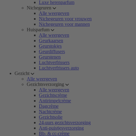
Luxe herenparfum
Nichegeuren
Alle weergeven
Nichegeuren voor vrouwen
Nichegeuren voor mannen
Huisparfum
Alle weergeven
Geurkaarsen
Geurstokjes
Geurdiffusers
Geurstenen
Luchtverfrissers
Luchtverfrissers auto
Gezicht
Alle weergeven
Gezichtsverzorging
Alle weergeven
Gezichtscrème
Antirimpelcrème
Dagcrème
Nachtcrème
Gezichtsolie
24-uurs gezichtsverzorging
Anti-puistjesverzorging
Bb- & cc-crème