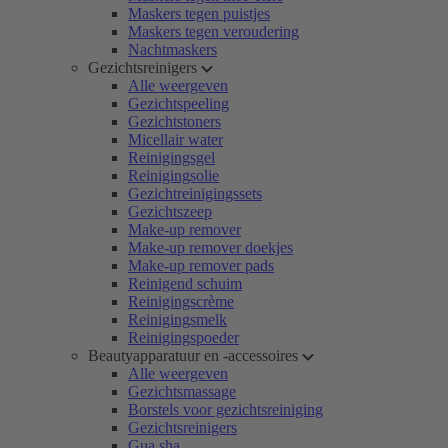
Maskers tegen puistjes
Maskers tegen veroudering
Nachtmaskers
Gezichtsreinigers
Alle weergeven
Gezichtspeeling
Gezichtstoners
Micellair water
Reinigingsgel
Reinigingsolie
Gezichtreinigingssets
Gezichtszeep
Make-up remover
Make-up remover doekjes
Make-up remover pads
Reinigend schuim
Reinigingscrème
Reinigingsmelk
Reinigingspoeder
Beautyapparatuur en -accessoires
Alle weergeven
Gezichtsmassage
Borstels voor gezichtsreiniging
Gezichtsreinigers
Gua sha