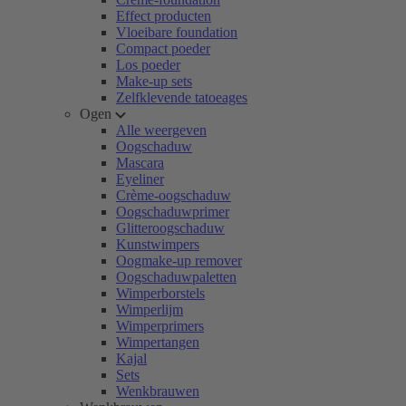
Effect producten
Vloeibare foundation
Compact poeder
Los poeder
Make-up sets
Zelfklevende tatoeages
Ogen
Alle weergeven
Oogschaduw
Mascara
Eyeliner
Crème-oogschaduw
Oogschaduwprimer
Glitteroogschaduw
Kunstwimpers
Oogmake-up remover
Oogschaduwpaletten
Wimperborstels
Wimperlijm
Wimperprimers
Wimpertangen
Kajal
Sets
Wenkbrauwen