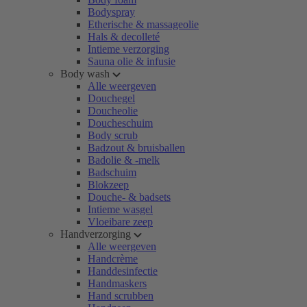
Bodyspray
Etherische & massageolie
Hals & decolleté
Intieme verzorging
Sauna olie & infusie
Body wash
Alle weergeven
Douchegel
Doucheolie
Doucheschuim
Body scrub
Badzout & bruisballen
Badolie & -melk
Badschuim
Blokzeep
Douche- & badsets
Intieme wasgel
Vloeibare zeep
Handverzorging
Alle weergeven
Handcrème
Handdesinfectie
Handmaskers
Hand scrubben