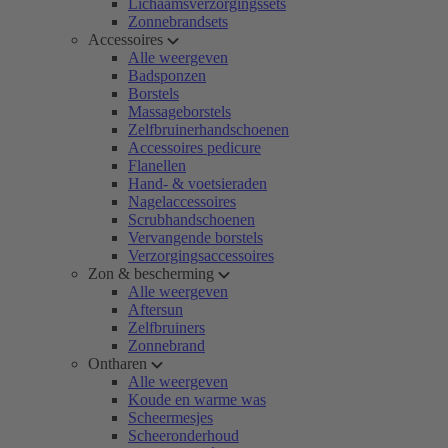
Lichaamsverzorgingssets
Zonnebrandsets
Accessoires
Alle weergeven
Badsponzen
Borstels
Massageborstels
Zelfbruinerhandschoenen
Accessoires pedicure
Flanellen
Hand- & voetsieraden
Nagelaccessoires
Scrubhandschoenen
Vervangende borstels
Verzorgingsaccessoires
Zon & bescherming
Alle weergeven
Aftersun
Zelfbruiners
Zonnebrand
Ontharen
Alle weergeven
Koude en warme was
Scheermesjes
Scheeronderhoud