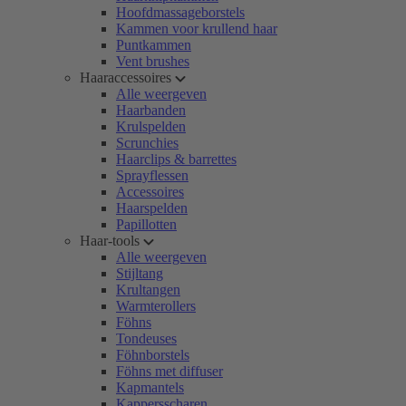
Hoofdmassageborstels
Kammen voor krullend haar
Puntkammen
Vent brushes
Haaraccessoires
Alle weergeven
Haarbanden
Krulspelden
Scrunchies
Haarclips & barrettes
Sprayflessen
Accessoires
Haarspelden
Papillotten
Haar-tools
Alle weergeven
Stijltang
Krultangen
Warmterollers
Föhns
Tondeuses
Föhnborstels
Föhns met diffuser
Kapmantels
Kappersscharen