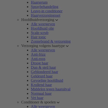
Haarserum
Spraybehandeling
Leave-in conditioner
Haarverzorgingsset
Hoofdhuidverzorging
Alle weergeven
Hoofdhuid olie
Scalp scrub
Hair tonic
Zonnebrand & verzorging
Verzorging volgens haartype
Alle weergeven
Anti-frizz
Anti-roos
Droog haar
Dun & steil haar
Geblondeerd haar
Gekleurd haar
Gevoelige hoofdhuid
Krullend haar
Middelen tegen haaruitval
Normaal haar
Vet haar
Conditioner & spoelen
Alle weergeven