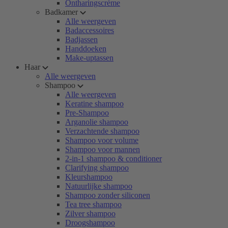
Ontharingscrème
Badkamer
Alle weergeven
Badaccessoires
Badjassen
Handdoeken
Make-uptassen
Haar
Alle weergeven
Shampoo
Alle weergeven
Keratine shampoo
Pre-Shampoo
Arganolie shampoo
Verzachtende shampoo
Shampoo voor volume
Shampoo voor mannen
2-in-1 shampoo & conditioner
Clarifying shampoo
Kleurshampoo
Natuurlijke shampoo
Shampoo zonder siliconen
Tea tree shampoo
Zilver shampoo
Droogshampoo