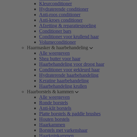
Kleurconditioner
Hydraterende conditioner
Anti-roos conditioner
Anti-kroes conditioner
Afzetting & reparatiespoeling
Conditioner bars
Conditioner voor krullend haar
Volumeconditioner
Haarmasker & haarbehandeling
Alle weergeven
Shea butter voor haar
Haarbehandeling voor droog haar
Conditioner voor gekleurd haar
Hydraterende haarbehandeling
Keratine haarbehandeling
Haarbehandeling krullen
Haarborstels & kammen
Alle weergeven
Ronde borstels
Anti-klit borstels
Platte borstels & paddle brushes
Houten borstels
Haarkammen
Borstels met varkenshaar
Haarknipkammen