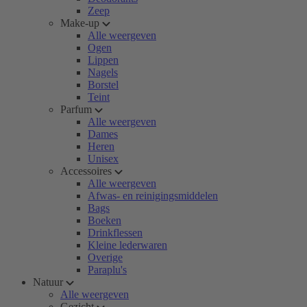
Zeep
Make-up
Alle weergeven
Ogen
Lippen
Nagels
Borstel
Teint
Parfum
Alle weergeven
Dames
Heren
Unisex
Accessoires
Alle weergeven
Afwas- en reinigingsmiddelen
Bags
Boeken
Drinkflessen
Kleine lederwaren
Overige
Paraplu's
Natuur
Alle weergeven
Gezicht