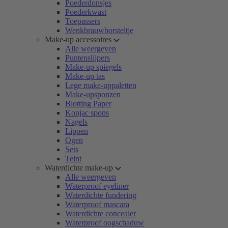
Poederdonsjes
Poederkwast
Toepassers
Wenkbrauwborsteltje
Make-up accessoires
Alle weergeven
Puntenslijpers
Make-up spiegels
Make-up tas
Lege make-uppaletten
Make-upsponzen
Blotting Paper
Konjac spons
Nagels
Lippen
Ogen
Sets
Teint
Waterdichte make-up
Alle weergeven
Waterproof eyeliner
Waterdichte fundering
Waterproof mascara
Waterdichte concealer
Waterproof oogschaduw