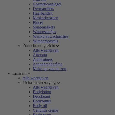
Cosmeticaspiegel
Dermarollers
Haarbanden
Maskerkwasten
Pincet
Slaapmaskers
Wattenstaafjes
Wenkbrauwschaartjes
Wimperborstels
Zonnebrand gezicht
Alle weergeven
Aftersun
Zelfbruiners
Zonnebrandcrème
Make-up van de zon
Lichaam
Alle weergeven
Lichaamsverzorging
Alle weergeven
Bodylotion
Deodorant
Bodybutter
Body oil
Cellulitis creme
Body foam