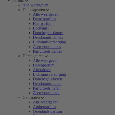
Parfum
Alle weergeven
Damesgeuren
Alle weergeven
Damesparfum
Haarparfum
Bodymist
Douchegels dames
Deodorants dames
Lichaamsverzorging
Zeep voor dames
Parfumsets dames
Herengeuren
Alle weergeven
Herenparfum
Aftershave
Lichaamsverzorging
Douchegels heren
Deodorants heren
Parfumsets heren
Zeep voor heren
Geurnoten
Alle weergeven
Amberparfum
Oriëntaals parfum