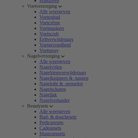
Handzeep
Voetverzorging
Alle weergeven
Voetenbad
Voetcrème
Voetmaskers
Voetscrub
Eeltverwijderaars
Voetgezondheid
Voetspray
Nagelverzorging
Alle weergeven
Nagelvijlen
Nagelriemverwijderaars
Nagelknippers & -tangen
Nagelolie & -penselen
Nagelscharen
Nagellak
Nagelverharder
Beautysets
Alle weergeven
Bad- & douchesets
Pedicuresets
Cadeausets
Manicuresets