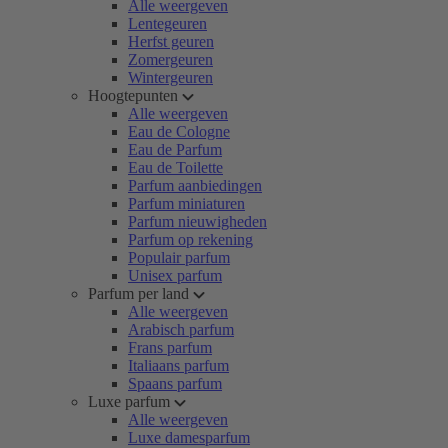
Alle weergeven
Lentegeuren
Herfst geuren
Zomergeuren
Wintergeuren
Hoogtepunten
Alle weergeven
Eau de Cologne
Eau de Parfum
Eau de Toilette
Parfum aanbiedingen
Parfum miniaturen
Parfum nieuwigheden
Parfum op rekening
Populair parfum
Unisex parfum
Parfum per land
Alle weergeven
Arabisch parfum
Frans parfum
Italiaans parfum
Spaans parfum
Luxe parfum
Alle weergeven
Luxe damesparfum