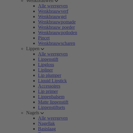
Wenkbrauwen
Alle weergeven
Wenkbrauwverf
Wenkbrauwgel
Wenkbrauwpomade
Wenkbrauw poeder
Wenkbrauwpotloden
Pincet
Wenkbrauwscharen
Lippen
Alle weergeven
Lippenstift
Lipgloss
Lipliner
Lip plumper
Liquid Lipstick
Accessoires
Lip primer
Lippenbalsem
Matte lippenstift
Lippenstiftsets
Nagels
Alle weergeven
Nagellak
Basislaag