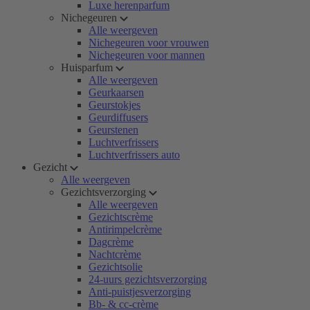
Luxe herenparfum
Nichegeuren
Alle weergeven
Nichegeuren voor vrouwen
Nichegeuren voor mannen
Huisparfum
Alle weergeven
Geurkaarsen
Geurstokjes
Geurdiffusers
Geurstenen
Luchtverfrissers
Luchtverfrissers auto
Gezicht
Alle weergeven
Gezichtsverzorging
Alle weergeven
Gezichtscrème
Antirimpelcrème
Dagcrème
Nachtcrème
Gezichtsolie
24-uurs gezichtsverzorging
Anti-puistjesverzorging
Bb- & cc-crème