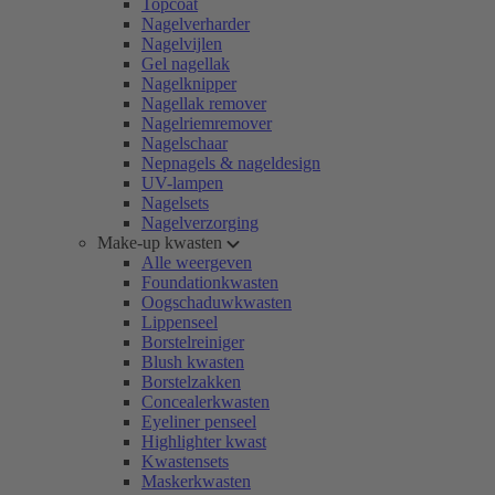
Topcoat
Nagelverharder
Nagelvijlen
Gel nagellak
Nagelknipper
Nagellak remover
Nagelriemremover
Nagelschaar
Nepnagels & nageldesign
UV-lampen
Nagelsets
Nagelverzorging
Make-up kwasten
Alle weergeven
Foundationkwasten
Oogschaduwkwasten
Lippenseel
Borstelreiniger
Blush kwasten
Borstelzakken
Concealerkwasten
Eyeliner penseel
Highlighter kwast
Kwastensets
Maskerkwasten