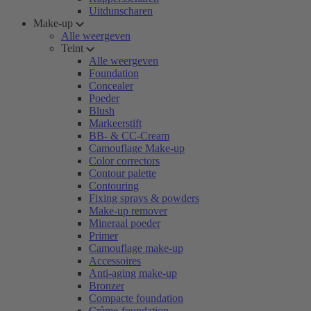
Uitdunscharen
Make-up
Alle weergeven
Teint
Alle weergeven
Foundation
Concealer
Poeder
Blush
Markeerstift
BB- & CC-Cream
Camouflage Make-up
Color correctors
Contour palette
Contouring
Fixing sprays & powders
Make-up remover
Mineraal poeder
Primer
Camouflage make-up
Accessoires
Anti-aging make-up
Bronzer
Compacte foundation
Crème-foundation