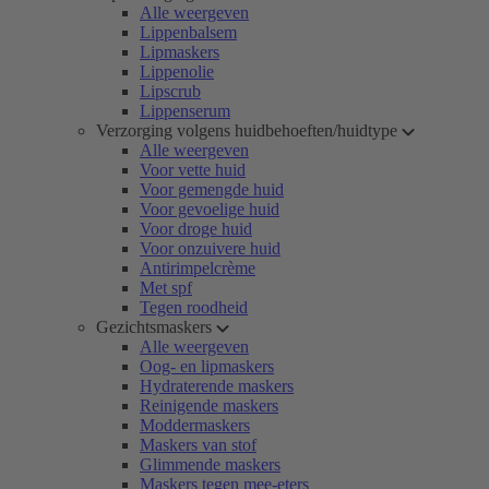
Alle weergeven
Lippenbalsem
Lipmaskers
Lippenolie
Lipscrub
Lippenserum
Verzorging volgens huidbehoeften/huidtype
Alle weergeven
Voor vette huid
Voor gemengde huid
Voor gevoelige huid
Voor droge huid
Voor onzuivere huid
Antirimpelcrème
Met spf
Tegen roodheid
Gezichtsmaskers
Alle weergeven
Oog- en lipmaskers
Hydraterende maskers
Reinigende maskers
Moddermaskers
Maskers van stof
Glimmende maskers
Maskers tegen mee-eters