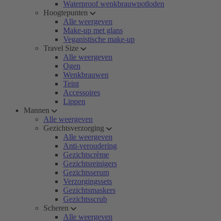
Waterproof wenkbrauwpotloden
Hoogtepunten
Alle weergeven
Make-up met glans
Veganistische make-up
Travel Size
Alle weergeven
Ogen
Wenkbrauwen
Teint
Accessoires
Lippen
Mannen
Alle weergeven
Gezichtsverzorging
Alle weergeven
Anti-veroudering
Gezichtscrème
Gezichtsreinigers
Gezichtsserum
Verzorgingssets
Gezichtsmaskers
Gezichtsscrub
Scheren
Alle weergeven