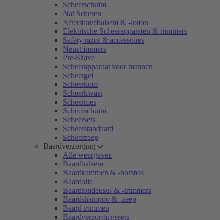
Scheerschuim
Nat Scheren
Aftershavebalsem & -lotion
Elektrische Scheerapparaten & trimmers
Safety razor & accessoires
Neustrimmers
Pre-Shave
Scheerapparaat voor mannen
Scheergel
Scheerkom
Scheerkwast
Scheermes
Scheerschuim
Scheersets
Scheerstandaard
Scheerzeep
Baardverzorging
Alle weergeven
Baardbalsem
Baardkammen & -borstels
Baardolie
Baardtondeuses & -trimmers
Baardshampoo & -zeep
Baard trimmen
Baardverzorgingssets