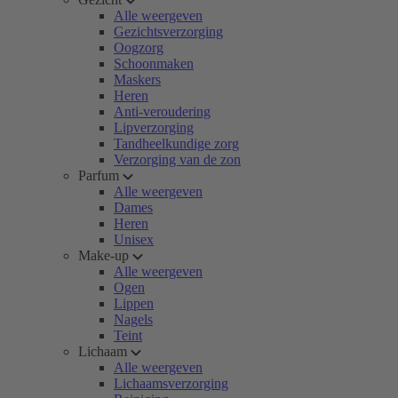
Alle weergeven
Gezichtsverzorging
Oogzorg
Schoonmaken
Maskers
Heren
Anti-veroudering
Lipverzorging
Tandheelkundige zorg
Verzorging van de zon
Parfum
Alle weergeven
Dames
Heren
Unisex
Make-up
Alle weergeven
Ogen
Lippen
Nagels
Teint
Lichaam
Alle weergeven
Lichaamsverzorging