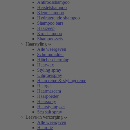
Antiroosshampoo
Herstelshampoo
Kleurshampoo
Hydraterende shampoo
Shampoo bars
Haarzeep
Krulshampoo
Shampoo-sets
Haarstyling
Alle weergeven
Schuimmiddel
Hittebescherming
Haarwax
Styling spray
Uitgroeispray
Haarcrème & stylingcrème
Haargel
Haarmascara
Haarpoeder
Haarspray
Haarstyling-set
Sea salt spray
Leave-in verzorging
Alle weergeven
Haarolie