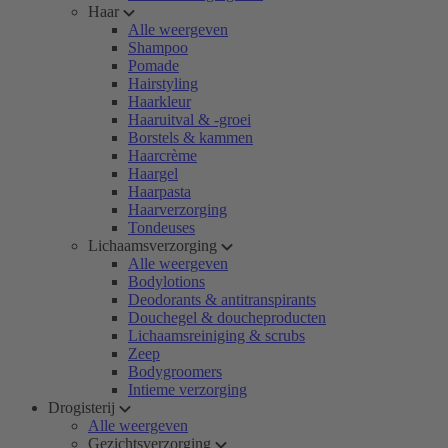
Haar
Alle weergeven
Shampoo
Pomade
Hairstyling
Haarkleur
Haaruitval & -groei
Borstels & kammen
Haarcrème
Haargel
Haarpasta
Haarverzorging
Tondeuses
Lichaamsverzorging
Alle weergeven
Bodylotions
Deodorants & antitranspirants
Douchegel & doucheproducten
Lichaamsreiniging & scrubs
Zeep
Bodygroomers
Intieme verzorging
Drogisterij
Alle weergeven
Gezichtsverzorging