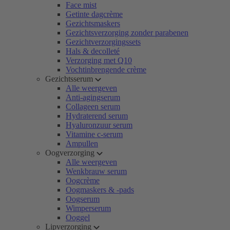
Face mist
Getinte dagcrème
Gezichtsmaskers
Gezichtsverzorging zonder parabenen
Gezichtverzorgingssets
Hals & decolleté
Verzorging met Q10
Vochtinbrengende crème
Gezichtsserum
Alle weergeven
Anti-agingserum
Collageen serum
Hydraterend serum
Hyaluronzuur serum
Vitamine c-serum
Ampullen
Oogverzorging
Alle weergeven
Wenkbrauw serum
Oogcrème
Oogmaskers & -pads
Oogserum
Wimperserum
Ooggel
Lipverzorging