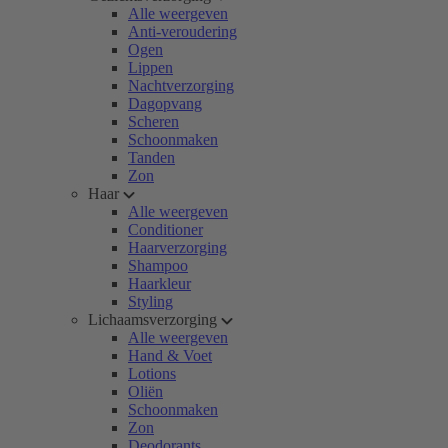
Alle weergeven
Anti-veroudering
Ogen
Lippen
Nachtverzorging
Dagopvang
Scheren
Schoonmaken
Tanden
Zon
Haar
Alle weergeven
Conditioner
Haarverzorging
Shampoo
Haarkleur
Styling
Lichaamsverzorging
Alle weergeven
Hand & Voet
Lotions
Oliën
Schoonmaken
Zon
Deodorants