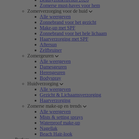
Zomerse must-haves voor hem
Zomerverzorging voor de huid
Alle weergeven
Zonnebrand voor het gezicht
Make-up met SPF
Zonnebrand voor het hele lichaam
Haarverzorging met SPF
Aftersun
Zelfbruiner
Zomergeuren
Alle weergeven
Damesgeuren
Herengeuren
Bodyspray
Huidverzorging
Alle weergeven
Gezicht & Lichaamsverzorging
Haarverzorging
Zomerse make-up en trends
Alle weergeven
Mists & setting sprays
Waterproof make-up
Nagellak
Beach Hair-look