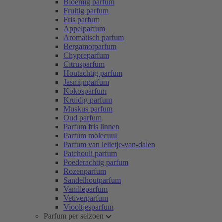
Bloemig parfum
Fruitig parfum
Fris parfum
Appelparfum
Aromatisch parfum
Bergamotparfum
Chypreparfum
Citrusparfum
Houtachtig parfum
Jasmijnparfum
Kokosparfum
Kruidig parfum
Muskus parfum
Oud parfum
Parfum fris linnen
Parfum molecuul
Parfum van lelietje-van-dalen
Patchouli parfum
Poederachtig parfum
Rozenparfum
Sandelhoutparfum
Vanilleparfum
Vetiverparfum
Viooltjesparfum
Parfum per seizoen