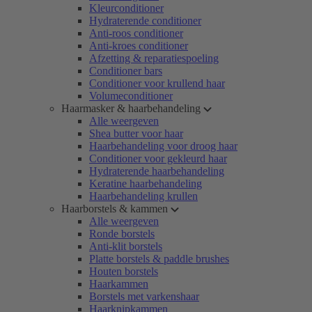
Kleurconditioner
Hydraterende conditioner
Anti-roos conditioner
Anti-kroes conditioner
Afzetting & reparatiespoeling
Conditioner bars
Conditioner voor krullend haar
Volumeconditioner
Haarmasker & haarbehandeling
Alle weergeven
Shea butter voor haar
Haarbehandeling voor droog haar
Conditioner voor gekleurd haar
Hydraterende haarbehandeling
Keratine haarbehandeling
Haarbehandeling krullen
Haarborstels & kammen
Alle weergeven
Ronde borstels
Anti-klit borstels
Platte borstels & paddle brushes
Houten borstels
Haarkammen
Borstels met varkenshaar
Haarknipkammen