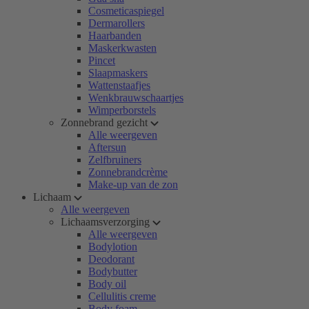
Cosmeticaspiegel
Dermarollers
Haarbanden
Maskerkwasten
Pincet
Slaapmaskers
Wattenstaafjes
Wenkbrauwschaartjes
Wimperborstels
Zonnebrand gezicht
Alle weergeven
Aftersun
Zelfbruiners
Zonnebrandcrème
Make-up van de zon
Lichaam
Alle weergeven
Lichaamsverzorging
Alle weergeven
Bodylotion
Deodorant
Bodybutter
Body oil
Cellulitis creme
Body foam