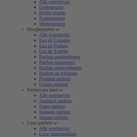
Alle weergeven
Lentegeuren
Herfst geuren
Zomergeuren
Wintergeuren
Hoogtepunten
Alle weergeven
Eau de Cologne
Eau de Parfum
Eau de Toilette
Parfum aanbiedingen
Parfum miniaturen
Parfum nieuwigheden
Parfum op rekening
Populair parfum
Unisex parfum
Parfum per land
Alle weergeven
Arabisch parfum
Frans parfum
Italiaans parfum
Spaans parfum
Luxe parfum
Alle weergeven
Luxe damesparfum