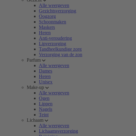
Alle weergeven
Gezichtsverzorging
Oogzorg
Schoonmaken
Maskers
Heren
Anti-veroudering
Lipverzorging
Tandheelkundige zorg
Verzorging van de zon
Parfum
Alle weergeven
Dames
Heren
Unisex
Make-up
Alle weergeven
Ogen
Lippen
Nagels
Teint
Lichaam
Alle weergeven
Lichaamsverzorging