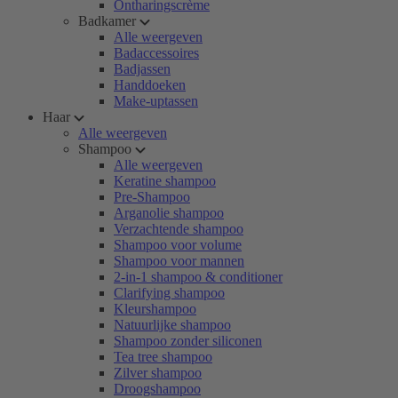
Ontharingscrème
Badkamer
Alle weergeven
Badaccessoires
Badjassen
Handdoeken
Make-uptassen
Haar
Alle weergeven
Shampoo
Alle weergeven
Keratine shampoo
Pre-Shampoo
Arganolie shampoo
Verzachtende shampoo
Shampoo voor volume
Shampoo voor mannen
2-in-1 shampoo & conditioner
Clarifying shampoo
Kleurshampoo
Natuurlijke shampoo
Shampoo zonder siliconen
Tea tree shampoo
Zilver shampoo
Droogshampoo