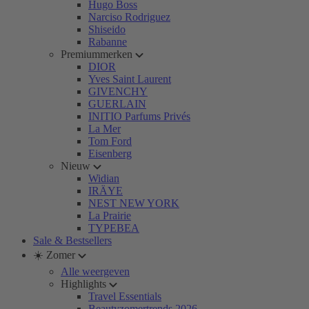
Hugo Boss
Narciso Rodriguez
Shiseido
Rabanne
Premiummerken
DIOR
Yves Saint Laurent
GIVENCHY
GUERLAIN
INITIO Parfums Privés
La Mer
Tom Ford
Eisenberg
Nieuw
Widian
IRÄYE
NEST NEW YORK
La Prairie
TYPEBEA
Sale & Bestsellers
☀️ Zomer
Alle weergeven
Highlights
Travel Essentials
Beautyzomertrends 2026