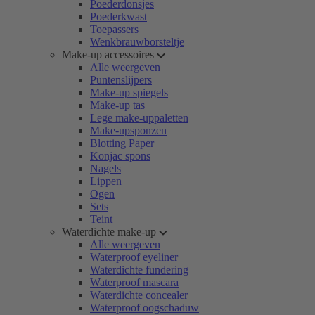
Poederdonsjes
Poederkwast
Toepassers
Wenkbrauwborsteltje
Make-up accessoires
Alle weergeven
Puntenslijpers
Make-up spiegels
Make-up tas
Lege make-uppaletten
Make-upsponzen
Blotting Paper
Konjac spons
Nagels
Lippen
Ogen
Sets
Teint
Waterdichte make-up
Alle weergeven
Waterproof eyeliner
Waterdichte fundering
Waterproof mascara
Waterdichte concealer
Waterproof oogschaduw