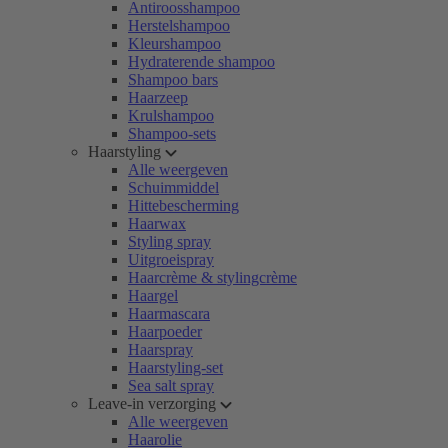
Antiroosshampoo
Herstelshampoo
Kleurshampoo
Hydraterende shampoo
Shampoo bars
Haarzeep
Krulshampoo
Shampoo-sets
Haarstyling
Alle weergeven
Schuimmiddel
Hittebescherming
Haarwax
Styling spray
Uitgroeispray
Haarcrème & stylingcrème
Haargel
Haarmascara
Haarpoeder
Haarspray
Haarstyling-set
Sea salt spray
Leave-in verzorging
Alle weergeven
Haarolie