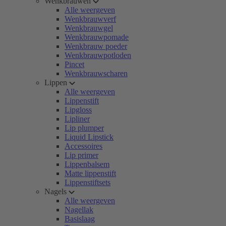
Wenkbrauwen
Alle weergeven
Wenkbrauwverf
Wenkbrauwgel
Wenkbrauwpomade
Wenkbrauw poeder
Wenkbrauwpotloden
Pincet
Wenkbrauwscharen
Lippen
Alle weergeven
Lippenstift
Lipgloss
Lipliner
Lip plumper
Liquid Lipstick
Accessoires
Lip primer
Lippenbalsem
Matte lippenstift
Lippenstiftsets
Nagels
Alle weergeven
Nagellak
Basislaag