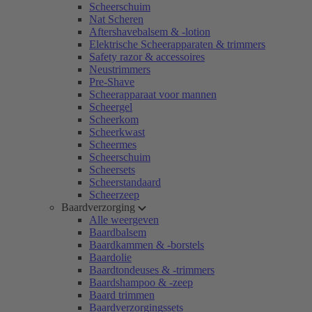
Scheerschuim
Nat Scheren
Aftershavebalsem & -lotion
Elektrische Scheerapparaten & trimmers
Safety razor & accessoires
Neustrimmers
Pre-Shave
Scheerapparaat voor mannen
Scheergel
Scheerkom
Scheerkwast
Scheermes
Scheerschuim
Scheersets
Scheerstandaard
Scheerzeep
Baardverzorging
Alle weergeven
Baardbalsem
Baardkammen & -borstels
Baardolie
Baardtondeuses & -trimmers
Baardshampoo & -zeep
Baard trimmen
Baardverzorgingssets