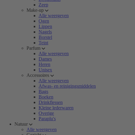
Zeep
Make-up
Alle weergeven
Ogen
Lippen
Nagels
Borstel
Teint
Parfum
Alle weergeven
Dames
Heren
Unisex
Accessoires
Alle weergeven
Afwas- en reinigingsmiddelen
Bags
Boeken
Drinkflessen
Kleine lederwaren
Overige
Paraplu's
Natuur
Alle weergeven
Gezicht