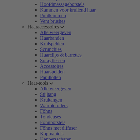
Hoofdmassageborstels
Kammen voor krullend haar
Puntkammen
Vent brushes
Haaraccessoires
Alle weergeven
Haarbanden
Krulspelden
Scrunchies
Haarclips & barrettes
Sprayflessen
Accessoires
Haarspelden
Papillotten
Haar-tools
Alle weergeven
Stijltang
Krultangen
Warmterollers
Föhns
Tondeuses
Föhnborstels
Föhns met diffuser
Kapmantels
Kappersscharen