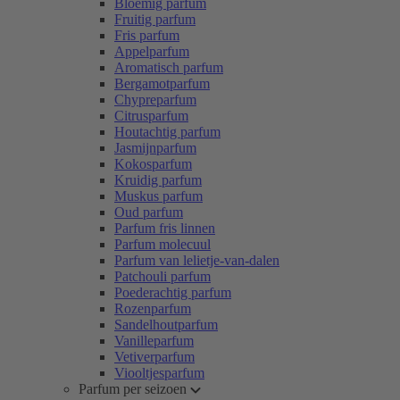
Bloemig parfum
Fruitig parfum
Fris parfum
Appelparfum
Aromatisch parfum
Bergamotparfum
Chypreparfum
Citrusparfum
Houtachtig parfum
Jasmijnparfum
Kokosparfum
Kruidig parfum
Muskus parfum
Oud parfum
Parfum fris linnen
Parfum molecuul
Parfum van lelietje-van-dalen
Patchouli parfum
Poederachtig parfum
Rozenparfum
Sandelhoutparfum
Vanilleparfum
Vetiverparfum
Viooltjesparfum
Parfum per seizoen