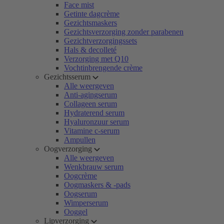
Face mist
Getinte dagcrème
Gezichtsmaskers
Gezichtsverzorging zonder parabenen
Gezichtverzorgingssets
Hals & decolleté
Verzorging met Q10
Vochtinbrengende crème
Gezichtsserum
Alle weergeven
Anti-agingserum
Collageen serum
Hydraterend serum
Hyaluronzuur serum
Vitamine c-serum
Ampullen
Oogverzorging
Alle weergeven
Wenkbrauw serum
Oogcrème
Oogmaskers & -pads
Oogserum
Wimperserum
Ooggel
Lipverzorging