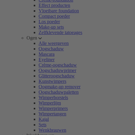
Effect producten
Vloeibare foundation
Compact poeder
Los poeder
Make-up sets
Zelfklevende tatoeages
Ogen
Alle weergeven
Oogschaduw
Mascara
Eyeliner
Crème-oogschaduw
Oogschaduwprimer
Glitteroogschaduw
Kunstwimpers
Oogmake-up remover
Oogschaduwpaletten
Wimperborstels
Wimperlijm
Wimperprimers
Wimpertangen
Kajal
Sets
Wenkbrauwen