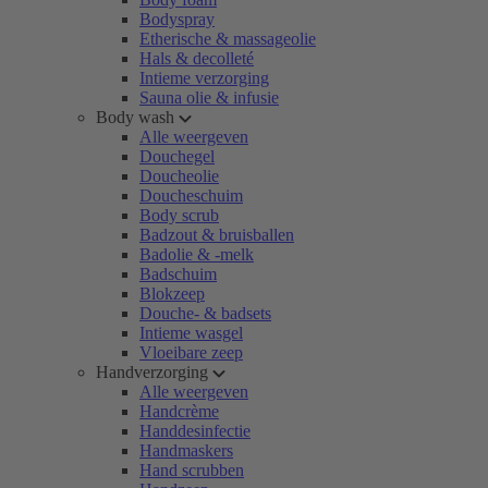
Bodyspray
Etherische & massageolie
Hals & decolleté
Intieme verzorging
Sauna olie & infusie
Body wash
Alle weergeven
Douchegel
Doucheolie
Doucheschuim
Body scrub
Badzout & bruisballen
Badolie & -melk
Badschuim
Blokzeep
Douche- & badsets
Intieme wasgel
Vloeibare zeep
Handverzorging
Alle weergeven
Handcrème
Handdesinfectie
Handmaskers
Hand scrubben