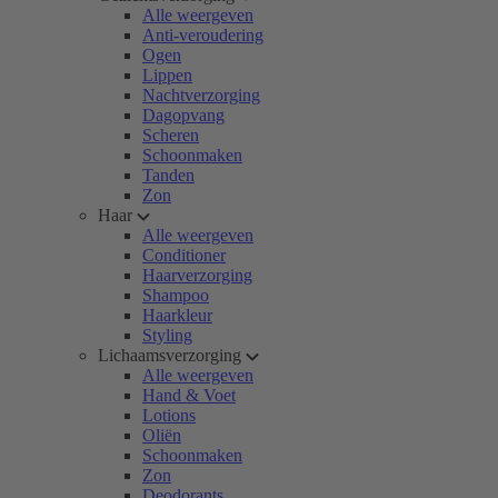
Alle weergeven
Anti-veroudering
Ogen
Lippen
Nachtverzorging
Dagopvang
Scheren
Schoonmaken
Tanden
Zon
Haar
Alle weergeven
Conditioner
Haarverzorging
Shampoo
Haarkleur
Styling
Lichaamsverzorging
Alle weergeven
Hand & Voet
Lotions
Oliën
Schoonmaken
Zon
Deodorants