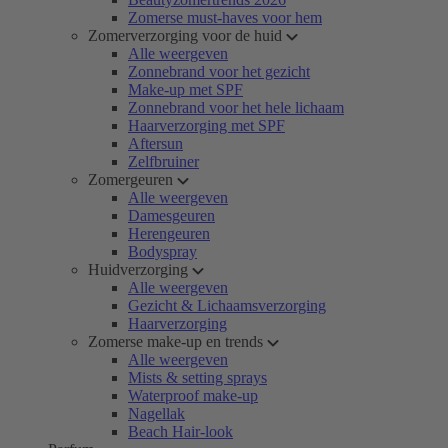
Zomerse must-haves voor hem
Zomerverzorging voor de huid
Alle weergeven
Zonnebrand voor het gezicht
Make-up met SPF
Zonnebrand voor het hele lichaam
Haarverzorging met SPF
Aftersun
Zelfbruiner
Zomergeuren
Alle weergeven
Damesgeuren
Herengeuren
Bodyspray
Huidverzorging
Alle weergeven
Gezicht & Lichaamsverzorging
Haarverzorging
Zomerse make-up en trends
Alle weergeven
Mists & setting sprays
Waterproof make-up
Nagellak
Beach Hair-look