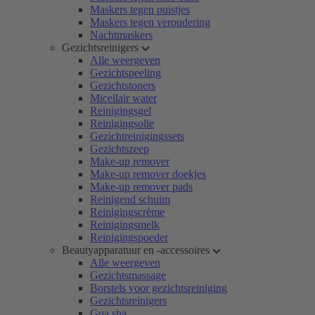
Maskers tegen puistjes
Maskers tegen veroudering
Nachtmaskers
Gezichtsreinigers
Alle weergeven
Gezichtspeeling
Gezichtstoners
Micellair water
Reinigingsgel
Reinigingsolie
Gezichtreinigingssets
Gezichtszeep
Make-up remover
Make-up remover doekjes
Make-up remover pads
Reinigend schuim
Reinigingscrème
Reinigingsmelk
Reinigingspoeder
Beautyapparatuur en -accessoires
Alle weergeven
Gezichtsmassage
Borstels voor gezichtsreiniging
Gezichtsreinigers
Gua sha