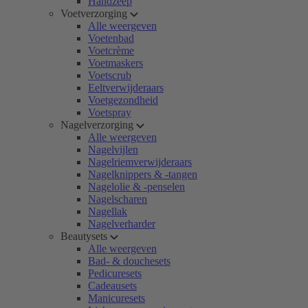
Handzeep
Voetverzorging
Alle weergeven
Voetenbad
Voetcrème
Voetmaskers
Voetscrub
Eeltverwijderaars
Voetgezondheid
Voetspray
Nagelverzorging
Alle weergeven
Nagelvijlen
Nagelriemverwijderaars
Nagelknippers & -tangen
Nagelolie & -penselen
Nagelscharen
Nagellak
Nagelverharder
Beautysets
Alle weergeven
Bad- & douchesets
Pedicuresets
Cadeausets
Manicuresets