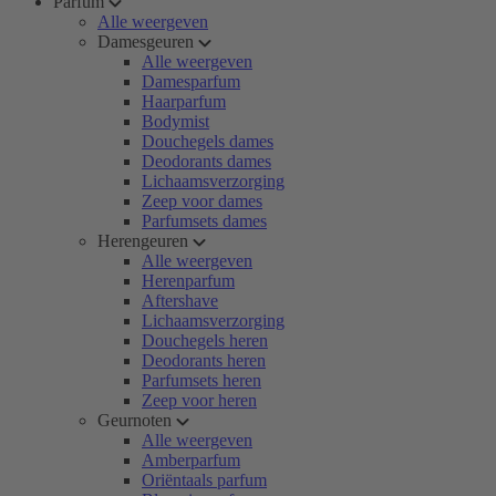
Parfum
Alle weergeven
Damesgeuren
Alle weergeven
Damesparfum
Haarparfum
Bodymist
Douchegels dames
Deodorants dames
Lichaamsverzorging
Zeep voor dames
Parfumsets dames
Herengeuren
Alle weergeven
Herenparfum
Aftershave
Lichaamsverzorging
Douchegels heren
Deodorants heren
Parfumsets heren
Zeep voor heren
Geurnoten
Alle weergeven
Amberparfum
Oriëntaals parfum