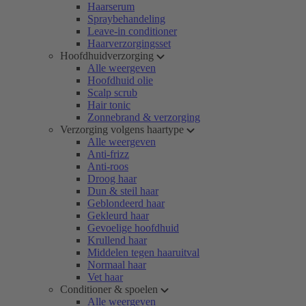
Haarserum
Spraybehandeling
Leave-in conditioner
Haarverzorgingsset
Hoofdhuidverzorging
Alle weergeven
Hoofdhuid olie
Scalp scrub
Hair tonic
Zonnebrand & verzorging
Verzorging volgens haartype
Alle weergeven
Anti-frizz
Anti-roos
Droog haar
Dun & steil haar
Geblondeerd haar
Gekleurd haar
Gevoelige hoofdhuid
Krullend haar
Middelen tegen haaruitval
Normaal haar
Vet haar
Conditioner & spoelen
Alle weergeven