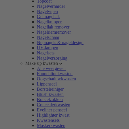
Topcoat
Nagelverharder
Nagelvijlen
Gel nagellak
Nagelknipper
Nagellak remover
Nagelriemremover
Nagelschaar
Nepnagels & nageldesign
UV-lampen
Nagelsets
Nagelverzorging
Make-up kwasten
Alle weergeven
Foundationkwasten
Oogschaduwkwasten
Lippenseel
Borstelreiniger
Blush kwasten
Borstelzakken
Concealerkwasten
Eyeliner penseel
Highlighter kwast
Kwastensets
Maskerkwasten