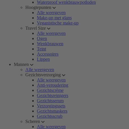
Waterproof wenkbrauwpotloden
Hoogtepunten
Alle weergeven
Make-up met glans
Veganistische make-up
Travel Size
Alle weergeven
Ogen
Wenkbrauwen
Teint
Accessoires
Lippen
Mannen
Alle weergeven
Gezichtsverzorging
Alle weergeven
Anti-veroudering
Gezichtscrème
Gezichtsreinigers
Gezichtsserum
Verzorgingssets
Gezichtsmaskers
Gezichtsscrub
Scheren
Alle weergeven