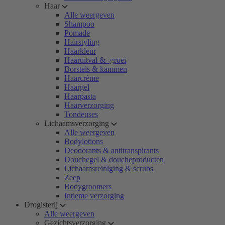
Haar
Alle weergeven
Shampoo
Pomade
Hairstyling
Haarkleur
Haaruitval & -groei
Borstels & kammen
Haarcrème
Haargel
Haarpasta
Haarverzorging
Tondeuses
Lichaamsverzorging
Alle weergeven
Bodylotions
Deodorants & antitranspirants
Douchegel & doucheproducten
Lichaamsreiniging & scrubs
Zeep
Bodygroomers
Intieme verzorging
Drogisterij
Alle weergeven
Gezichtsverzorging