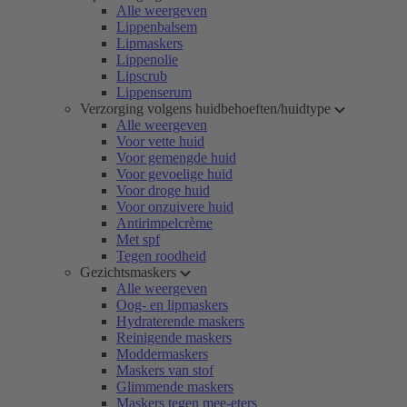
Alle weergeven
Lippenbalsem
Lipmaskers
Lippenolie
Lipscrub
Lippenserum
Verzorging volgens huidbehoeften/huidtype
Alle weergeven
Voor vette huid
Voor gemengde huid
Voor gevoelige huid
Voor droge huid
Voor onzuivere huid
Antirimpelcrème
Met spf
Tegen roodheid
Gezichtsmaskers
Alle weergeven
Oog- en lipmaskers
Hydraterende maskers
Reinigende maskers
Moddermaskers
Maskers van stof
Glimmende maskers
Maskers tegen mee-eters