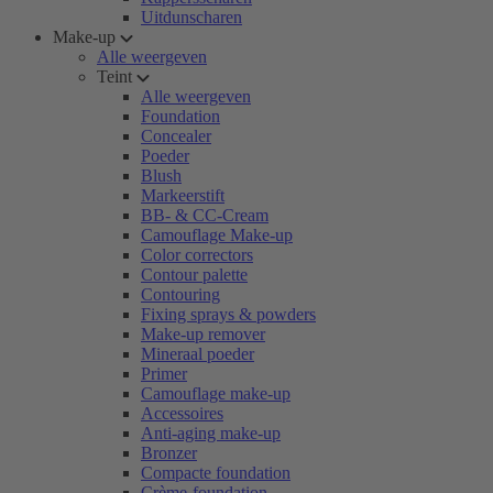
Uitdunscharen
Make-up
Alle weergeven
Teint
Alle weergeven
Foundation
Concealer
Poeder
Blush
Markeerstift
BB- & CC-Cream
Camouflage Make-up
Color correctors
Contour palette
Contouring
Fixing sprays & powders
Make-up remover
Mineraal poeder
Primer
Camouflage make-up
Accessoires
Anti-aging make-up
Bronzer
Compacte foundation
Crème-foundation