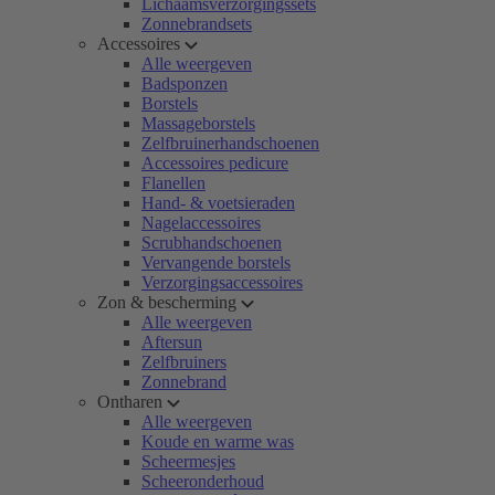
Lichaamsverzorgingssets
Zonnebrandsets
Accessoires
Alle weergeven
Badsponzen
Borstels
Massageborstels
Zelfbruinerhandschoenen
Accessoires pedicure
Flanellen
Hand- & voetsieraden
Nagelaccessoires
Scrubhandschoenen
Vervangende borstels
Verzorgingsaccessoires
Zon & bescherming
Alle weergeven
Aftersun
Zelfbruiners
Zonnebrand
Ontharen
Alle weergeven
Koude en warme was
Scheermesjes
Scheeronderhoud