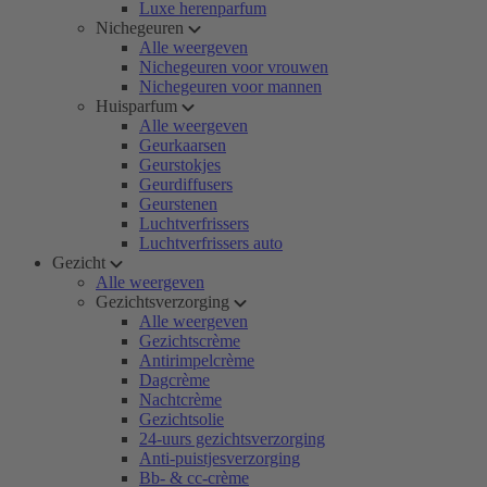
Luxe herenparfum
Nichegeuren
Alle weergeven
Nichegeuren voor vrouwen
Nichegeuren voor mannen
Huisparfum
Alle weergeven
Geurkaarsen
Geurstokjes
Geurdiffusers
Geurstenen
Luchtverfrissers
Luchtverfrissers auto
Gezicht
Alle weergeven
Gezichtsverzorging
Alle weergeven
Gezichtscrème
Antirimpelcrème
Dagcrème
Nachtcrème
Gezichtsolie
24-uurs gezichtsverzorging
Anti-puistjesverzorging
Bb- & cc-crème