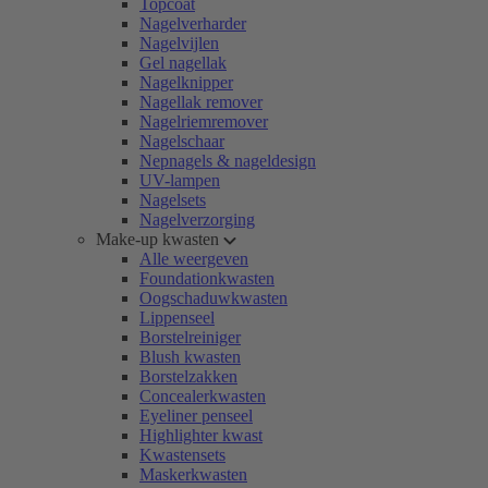
Topcoat
Nagelverharder
Nagelvijlen
Gel nagellak
Nagelknipper
Nagellak remover
Nagelriemremover
Nagelschaar
Nepnagels & nageldesign
UV-lampen
Nagelsets
Nagelverzorging
Make-up kwasten
Alle weergeven
Foundationkwasten
Oogschaduwkwasten
Lippenseel
Borstelreiniger
Blush kwasten
Borstelzakken
Concealerkwasten
Eyeliner penseel
Highlighter kwast
Kwastensets
Maskerkwasten