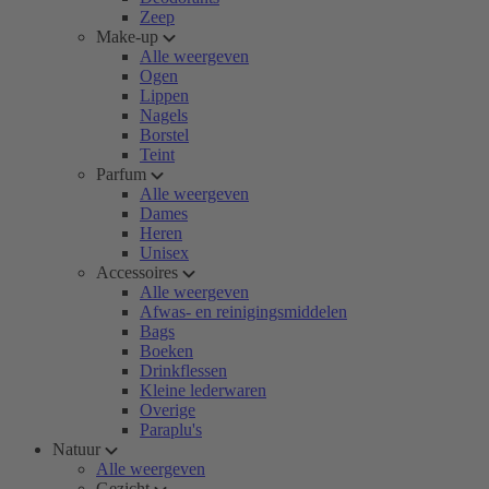
Zeep
Make-up
Alle weergeven
Ogen
Lippen
Nagels
Borstel
Teint
Parfum
Alle weergeven
Dames
Heren
Unisex
Accessoires
Alle weergeven
Afwas- en reinigingsmiddelen
Bags
Boeken
Drinkflessen
Kleine lederwaren
Overige
Paraplu's
Natuur
Alle weergeven
Gezicht