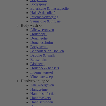
Bodyspray
Etherische & massageolie
Hals & decolleté
Intieme verzorging
Sauna olie & infusie
Body wash
Alle weergeven
Douchegel
Doucheolie
Doucheschuim
Body scrub
Badzout & bruisballen
Badolie & -melk
Badschuim
Blokzeep
Douche- & badsets
Intieme wasgel
Vloeibare zeep
Handverzorging
Alle weergeven
Handcrème
Handdesinfectie
Handmaskers
Hand scrubben