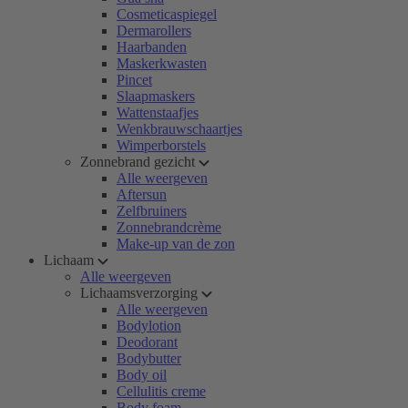
Cosmeticaspiegel
Dermarollers
Haarbanden
Maskerkwasten
Pincet
Slaapmaskers
Wattenstaafjes
Wenkbrauwschaartjes
Wimperborstels
Zonnebrand gezicht
Alle weergeven
Aftersun
Zelfbruiners
Zonnebrandcrème
Make-up van de zon
Lichaam
Alle weergeven
Lichaamsverzorging
Alle weergeven
Bodylotion
Deodorant
Bodybutter
Body oil
Cellulitis creme
Body foam