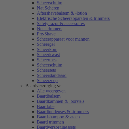
Scheerschuim
Nat Scheren
Aftershavebalsem & -lotion
Elektrische Scheerapparaten & trimmers
Safety razor & accessoires
Neustrimmers
Pre-Shave
Scheerapparaat voor mannen
Scheergel
Scheerkom
Scheerkwast
Scheermes
Scheerschuim
Scheersets
Scheerstandaard
Scheerzeep
Baardverzorging
Alle weergeven
Baardbalsem
Baardkammen & -borstels
Baardolie
Baardtondeuses & -trimmers
Baardshampoo & -zeep
Baard trimmen
Baardverzorgingssets