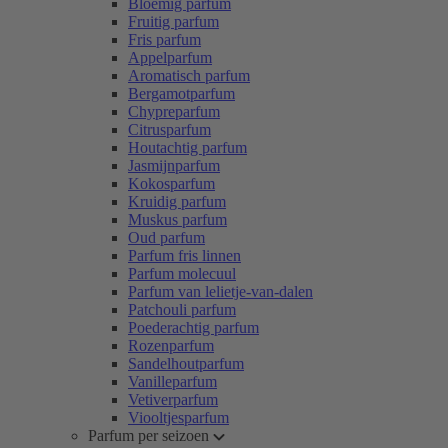
Bloemig parfum
Fruitig parfum
Fris parfum
Appelparfum
Aromatisch parfum
Bergamotparfum
Chypreparfum
Citrusparfum
Houtachtig parfum
Jasmijnparfum
Kokosparfum
Kruidig parfum
Muskus parfum
Oud parfum
Parfum fris linnen
Parfum molecuul
Parfum van lelietje-van-dalen
Patchouli parfum
Poederachtig parfum
Rozenparfum
Sandelhoutparfum
Vanilleparfum
Vetiverparfum
Viooltjesparfum
Parfum per seizoen