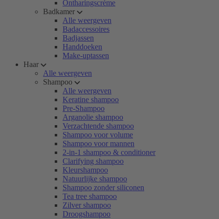
Ontharingscrème
Badkamer
Alle weergeven
Badaccessoires
Badjassen
Handdoeken
Make-uptassen
Haar
Alle weergeven
Shampoo
Alle weergeven
Keratine shampoo
Pre-Shampoo
Arganolie shampoo
Verzachtende shampoo
Shampoo voor volume
Shampoo voor mannen
2-in-1 shampoo & conditioner
Clarifying shampoo
Kleurshampoo
Natuurlijke shampoo
Shampoo zonder siliconen
Tea tree shampoo
Zilver shampoo
Droogshampoo