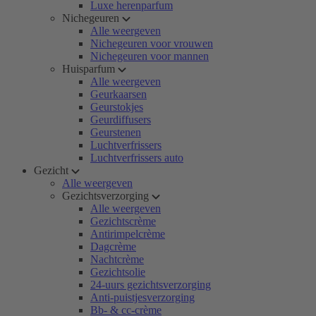
Luxe herenparfum
Nichegeuren
Alle weergeven
Nichegeuren voor vrouwen
Nichegeuren voor mannen
Huisparfum
Alle weergeven
Geurkaarsen
Geurstokjes
Geurdiffusers
Geurstenen
Luchtverfrissers
Luchtverfrissers auto
Gezicht
Alle weergeven
Gezichtsverzorging
Alle weergeven
Gezichtscrème
Antirimpelcrème
Dagcrème
Nachtcrème
Gezichtsolie
24-uurs gezichtsverzorging
Anti-puistjesverzorging
Bb- & cc-crème