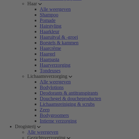
Haar
Alle weergeven
Shampoo
Pomade
Hairstyling
Haarkleur
Haaruitval & -groei
Borstels & kammen
Haarcrème
Haargel
Haarpasta
Haarverzorging
Tondeuses
Lichaamsverzorging
Alle weergeven
Bodylotions
Deodorants & antitranspirants
Douchegel & doucheproducten
Lichaamsreiniging & scrubs
Zeep
Bodygroomers
Intieme verzorging
Drogisterij
Alle weergeven
Gezichtsverzorging