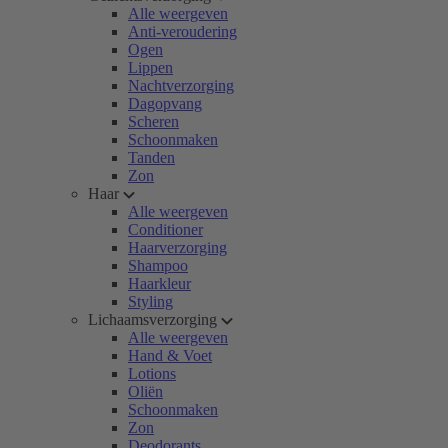
Alle weergeven
Anti-veroudering
Ogen
Lippen
Nachtverzorging
Dagopvang
Scheren
Schoonmaken
Tanden
Zon
Haar
Alle weergeven
Conditioner
Haarverzorging
Shampoo
Haarkleur
Styling
Lichaamsverzorging
Alle weergeven
Hand & Voet
Lotions
Oliën
Schoonmaken
Zon
Deodorants