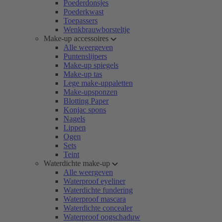
Poederdonsjes
Poederkwast
Toepassers
Wenkbrauwborsteltje
Make-up accessoires
Alle weergeven
Puntenslijpers
Make-up spiegels
Make-up tas
Lege make-uppaletten
Make-upsponzen
Blotting Paper
Konjac spons
Nagels
Lippen
Ogen
Sets
Teint
Waterdichte make-up
Alle weergeven
Waterproof eyeliner
Waterdichte fundering
Waterproof mascara
Waterdichte concealer
Waterproof oogschaduw