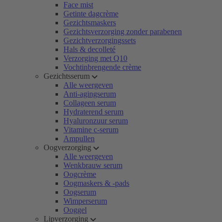
Face mist
Getinte dagcrème
Gezichtsmaskers
Gezichtsverzorging zonder parabenen
Gezichtverzorgingssets
Hals & decolleté
Verzorging met Q10
Vochtinbrengende crème
Gezichtsserum
Alle weergeven
Anti-agingserum
Collageen serum
Hydraterend serum
Hyaluronzuur serum
Vitamine c-serum
Ampullen
Oogverzorging
Alle weergeven
Wenkbrauw serum
Oogcrème
Oogmaskers & -pads
Oogserum
Wimperserum
Ooggel
Lipverzorging