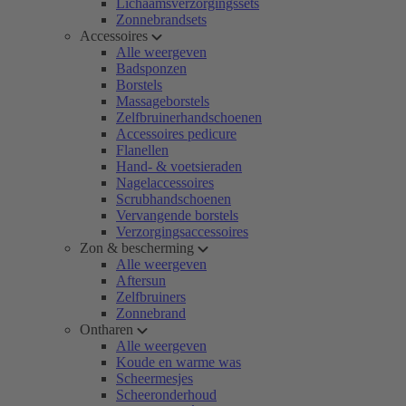
Lichaamsverzorgingssets
Zonnebrandsets
Accessoires
Alle weergeven
Badsponzen
Borstels
Massageborstels
Zelfbruinerhandschoenen
Accessoires pedicure
Flanellen
Hand- & voetsieraden
Nagelaccessoires
Scrubhandschoenen
Vervangende borstels
Verzorgingsaccessoires
Zon & bescherming
Alle weergeven
Aftersun
Zelfbruiners
Zonnebrand
Ontharen
Alle weergeven
Koude en warme was
Scheermesjes
Scheeronderhoud