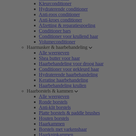
Kleurconditioner
Hydraterende conditioner
Anti-roos conditioner
Anti-kroes conditioner
Afzetting & reparatiespoeling
Conditioner bars
Conditioner voor krullend haar
Volumeconditioner
Haarmasker & haarbehandeling
Alle weergeven
Shea butter voor haar
Haarbehandeling voor droog haar
Conditioner voor gekleurd haar
Hydraterende haarbehandeling
Keratine haarbehandeling
Haarbehandeling krullen
Haarborstels & kammen
Alle weergeven
Ronde borstels
Anti-klit borstels
Platte borstels & paddle brushes
Houten borstels
Haarkammen
Borstels met varkenshaar
Haarknipkammen