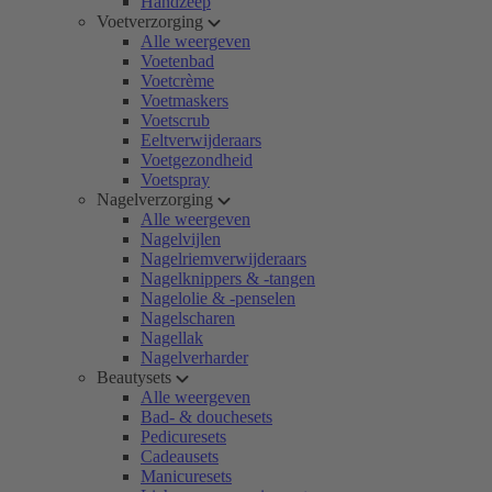
Handzeep
Voetverzorging
Alle weergeven
Voetenbad
Voetcrème
Voetmaskers
Voetscrub
Eeltverwijderaars
Voetgezondheid
Voetspray
Nagelverzorging
Alle weergeven
Nagelvijlen
Nagelriemverwijderaars
Nagelknippers & -tangen
Nagelolie & -penselen
Nagelscharen
Nagellak
Nagelverharder
Beautysets
Alle weergeven
Bad- & douchesets
Pedicuresets
Cadeausets
Manicuresets