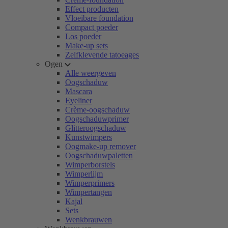
Effect producten
Vloeibare foundation
Compact poeder
Los poeder
Make-up sets
Zelfklevende tatoeages
Ogen
Alle weergeven
Oogschaduw
Mascara
Eyeliner
Crème-oogschaduw
Oogschaduwprimer
Glitteroogschaduw
Kunstwimpers
Oogmake-up remover
Oogschaduwpaletten
Wimperborstels
Wimperlijm
Wimperprimers
Wimpertangen
Kajal
Sets
Wenkbrauwen