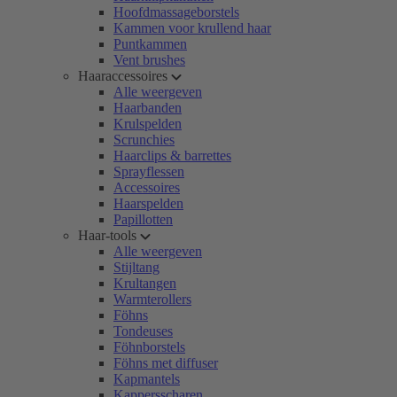
Hoofdmassageborstels
Kammen voor krullend haar
Puntkammen
Vent brushes
Haaraccessoires
Alle weergeven
Haarbanden
Krulspelden
Scrunchies
Haarclips & barrettes
Sprayflessen
Accessoires
Haarspelden
Papillotten
Haar-tools
Alle weergeven
Stijltang
Krultangen
Warmterollers
Föhns
Tondeuses
Föhnborstels
Föhns met diffuser
Kapmantels
Kappersscharen