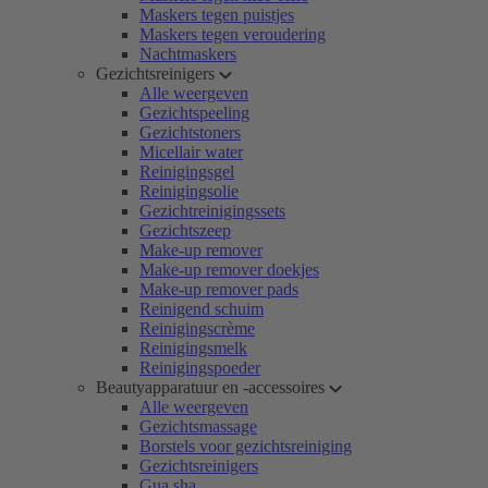
Maskers tegen puistjes
Maskers tegen veroudering
Nachtmaskers
Gezichtsreinigers
Alle weergeven
Gezichtspeeling
Gezichtstoners
Micellair water
Reinigingsgel
Reinigingsolie
Gezichtreinigingssets
Gezichtszeep
Make-up remover
Make-up remover doekjes
Make-up remover pads
Reinigend schuim
Reinigingscrème
Reinigingsmelk
Reinigingspoeder
Beautyapparatuur en -accessoires
Alle weergeven
Gezichtsmassage
Borstels voor gezichtsreiniging
Gezichtsreinigers
Gua sha