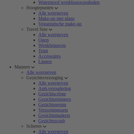
Waterproof wenkbrauwpotloden
Hoogtepunten
Alle weergeven
Make-up met glans
Veganistische make-up
Travel Size
Alle weergeven
Ogen
Wenkbrauwen
Teint
Accessoires
Lippen
Mannen
Alle weergeven
Gezichtsverzorging
Alle weergeven
Anti-veroudering
Gezichtscrème
Gezichtsreinigers
Gezichtsserum
Verzorgingssets
Gezichtsmaskers
Gezichtsscrub
Scheren
Alle weergeven