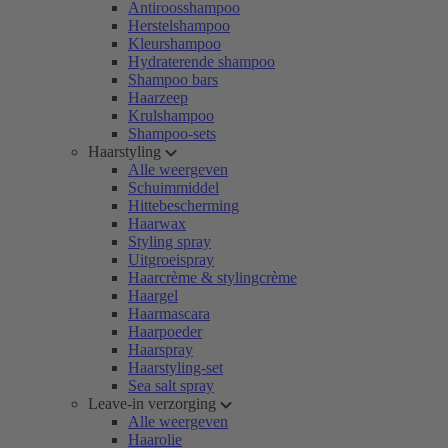
Antiroosshampoo
Herstelshampoo
Kleurshampoo
Hydraterende shampoo
Shampoo bars
Haarzeep
Krulshampoo
Shampoo-sets
Haarstyling
Alle weergeven
Schuimmiddel
Hittebescherming
Haarwax
Styling spray
Uitgroeispray
Haarcrème & stylingcrème
Haargel
Haarmascara
Haarpoeder
Haarspray
Haarstyling-set
Sea salt spray
Leave-in verzorging
Alle weergeven
Haarolie