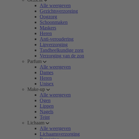
Alle weergeven
Gezichtsverzorging
Oogzorg
Schoonmaken
Maskers
Heren
Anti-veroudering
Lipverzorging
Tandheelkundige zorg
Verzorging van de zon
Parfum
Alle weergeven
Dames
Heren
Unisex
Make-up
Alle weergeven
Ogen
Lippen
Nagels
Teint
Lichaam
Alle weergeven
Lichaamsverzorging