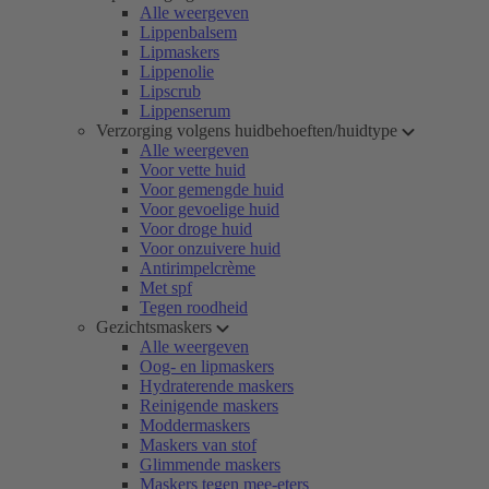
Alle weergeven
Lippenbalsem
Lipmaskers
Lippenolie
Lipscrub
Lippenserum
Verzorging volgens huidbehoeften/huidtype
Alle weergeven
Voor vette huid
Voor gemengde huid
Voor gevoelige huid
Voor droge huid
Voor onzuivere huid
Antirimpelcrème
Met spf
Tegen roodheid
Gezichtsmaskers
Alle weergeven
Oog- en lipmaskers
Hydraterende maskers
Reinigende maskers
Moddermaskers
Maskers van stof
Glimmende maskers
Maskers tegen mee-eters