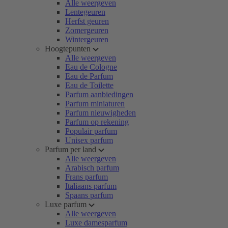
Alle weergeven
Lentegeuren
Herfst geuren
Zomergeuren
Wintergeuren
Hoogtepunten
Alle weergeven
Eau de Cologne
Eau de Parfum
Eau de Toilette
Parfum aanbiedingen
Parfum miniaturen
Parfum nieuwigheden
Parfum op rekening
Populair parfum
Unisex parfum
Parfum per land
Alle weergeven
Arabisch parfum
Frans parfum
Italiaans parfum
Spaans parfum
Luxe parfum
Alle weergeven
Luxe damesparfum