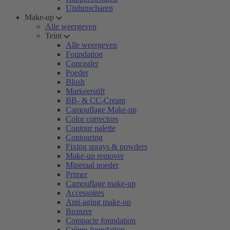
Uitdunscharen
Make-up
Alle weergeven
Teint
Alle weergeven
Foundation
Concealer
Poeder
Blush
Markeerstift
BB- & CC-Cream
Camouflage Make-up
Color correctors
Contour palette
Contouring
Fixing sprays & powders
Make-up remover
Mineraal poeder
Primer
Camouflage make-up
Accessoires
Anti-aging make-up
Bronzer
Compacte foundation
Crème-foundation