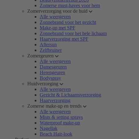
Zomerse must-haves voor hem
Zomerverzorging voor de huid
Alle weergeven
Zonnebrand voor het gezicht
Make-up met SPF
Zonnebrand voor het hele lichaam
Haarverzorging met SPF
Aftersun
Zelfbruiner
Zomergeuren
Alle weergeven
Damesgeuren
Herengeuren
Bodyspray
Huidverzorging
Alle weergeven
Gezicht & Lichaamsverzorging
Haarverzorging
Zomerse make-up en trends
Alle weergeven
Mists & setting sprays
Waterproof make-up
Nagellak
Beach Hair-look