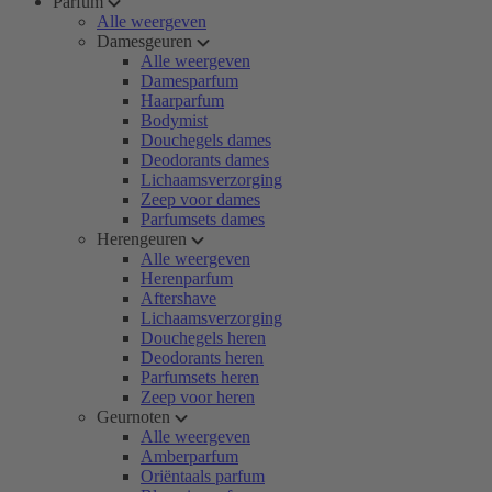
Parfum
Alle weergeven
Damesgeuren
Alle weergeven
Damesparfum
Haarparfum
Bodymist
Douchegels dames
Deodorants dames
Lichaamsverzorging
Zeep voor dames
Parfumsets dames
Herengeuren
Alle weergeven
Herenparfum
Aftershave
Lichaamsverzorging
Douchegels heren
Deodorants heren
Parfumsets heren
Zeep voor heren
Geurnoten
Alle weergeven
Amberparfum
Oriëntaals parfum