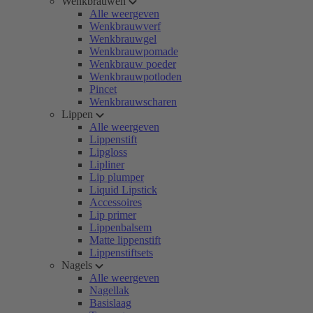
Wenkbrauwen
Alle weergeven
Wenkbrauwverf
Wenkbrauwgel
Wenkbrauwpomade
Wenkbrauw poeder
Wenkbrauwpotloden
Pincet
Wenkbrauwscharen
Lippen
Alle weergeven
Lippenstift
Lipgloss
Lipliner
Lip plumper
Liquid Lipstick
Accessoires
Lip primer
Lippenbalsem
Matte lippenstift
Lippenstiftsets
Nagels
Alle weergeven
Nagellak
Basislaag