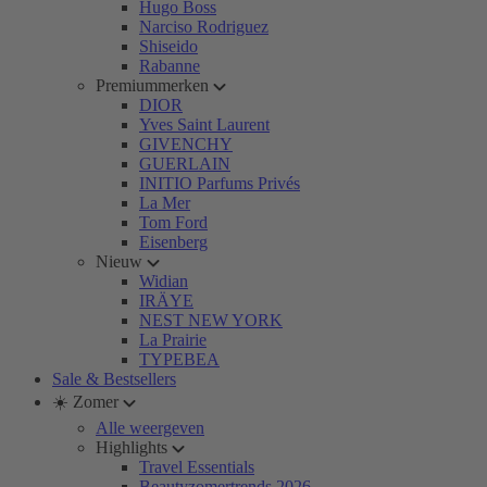
Hugo Boss
Narciso Rodriguez
Shiseido
Rabanne
Premiummerken
DIOR
Yves Saint Laurent
GIVENCHY
GUERLAIN
INITIO Parfums Privés
La Mer
Tom Ford
Eisenberg
Nieuw
Widian
IRÄYE
NEST NEW YORK
La Prairie
TYPEBEA
Sale & Bestsellers
☀️ Zomer
Alle weergeven
Highlights
Travel Essentials
Beautyzomertrends 2026