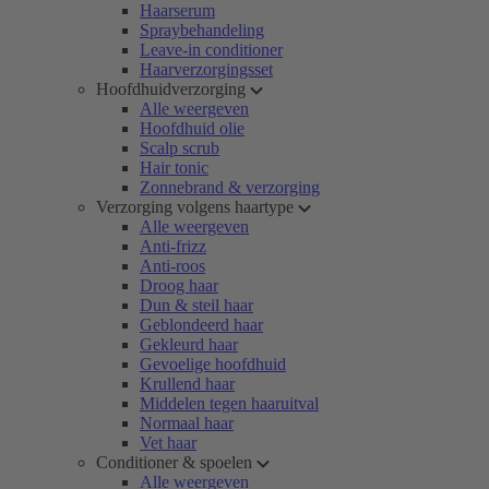
Haarserum
Spraybehandeling
Leave-in conditioner
Haarverzorgingsset
Hoofdhuidverzorging
Alle weergeven
Hoofdhuid olie
Scalp scrub
Hair tonic
Zonnebrand & verzorging
Verzorging volgens haartype
Alle weergeven
Anti-frizz
Anti-roos
Droog haar
Dun & steil haar
Geblondeerd haar
Gekleurd haar
Gevoelige hoofdhuid
Krullend haar
Middelen tegen haaruitval
Normaal haar
Vet haar
Conditioner & spoelen
Alle weergeven