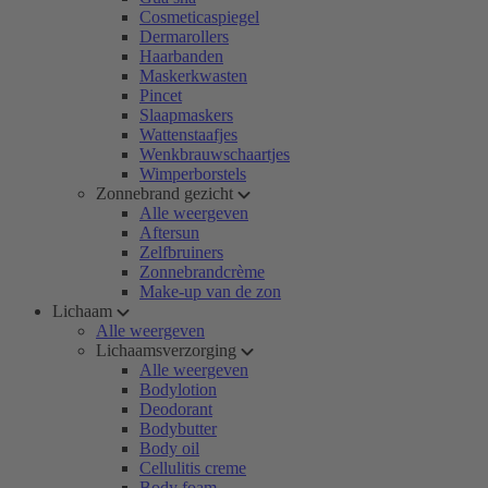
Cosmeticaspiegel
Dermarollers
Haarbanden
Maskerkwasten
Pincet
Slaapmaskers
Wattenstaafjes
Wenkbrauwschaartjes
Wimperborstels
Zonnebrand gezicht
Alle weergeven
Aftersun
Zelfbruiners
Zonnebrandcrème
Make-up van de zon
Lichaam
Alle weergeven
Lichaamsverzorging
Alle weergeven
Bodylotion
Deodorant
Bodybutter
Body oil
Cellulitis creme
Body foam