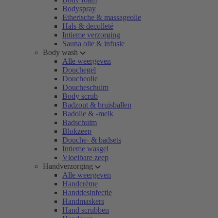
Bodyspray
Etherische & massageolie
Hals & decolleté
Intieme verzorging
Sauna olie & infusie
Body wash
Alle weergeven
Douchegel
Doucheolie
Doucheschuim
Body scrub
Badzout & bruisballen
Badolie & -melk
Badschuim
Blokzeep
Douche- & badsets
Intieme wasgel
Vloeibare zeep
Handverzorging
Alle weergeven
Handcrème
Handdesinfectie
Handmaskers
Hand scrubben