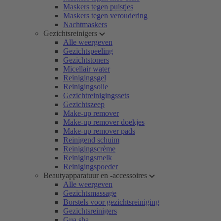
Maskers tegen puistjes
Maskers tegen veroudering
Nachtmaskers
Gezichtsreinigers
Alle weergeven
Gezichtspeeling
Gezichtstoners
Micellair water
Reinigingsgel
Reinigingsolie
Gezichtreinigingssets
Gezichtszeep
Make-up remover
Make-up remover doekjes
Make-up remover pads
Reinigend schuim
Reinigingscrème
Reinigingsmelk
Reinigingspoeder
Beautyapparatuur en -accessoires
Alle weergeven
Gezichtsmassage
Borstels voor gezichtsreiniging
Gezichtsreinigers
Gua sha