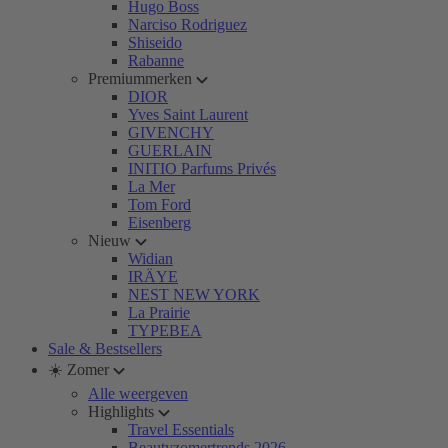
Hugo Boss
Narciso Rodriguez
Shiseido
Rabanne
Premiummerken
DIOR
Yves Saint Laurent
GIVENCHY
GUERLAIN
INITIO Parfums Privés
La Mer
Tom Ford
Eisenberg
Nieuw
Widian
IRÄYE
NEST NEW YORK
La Prairie
TYPEBEA
Sale & Bestsellers
☀️ Zomer
Alle weergeven
Highlights
Travel Essentials
Beautyzomertrends 2026