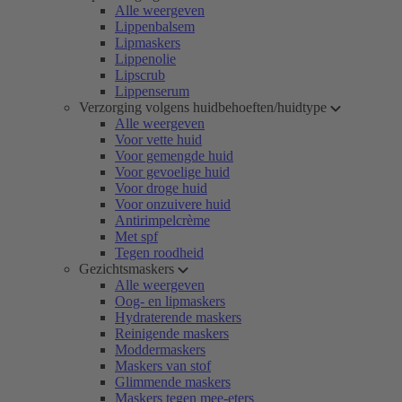
Alle weergeven
Lippenbalsem
Lipmaskers
Lippenolie
Lipscrub
Lippenserum
Verzorging volgens huidbehoeften/huidtype
Alle weergeven
Voor vette huid
Voor gemengde huid
Voor gevoelige huid
Voor droge huid
Voor onzuivere huid
Antirimpelcrème
Met spf
Tegen roodheid
Gezichtsmaskers
Alle weergeven
Oog- en lipmaskers
Hydraterende maskers
Reinigende maskers
Moddermaskers
Maskers van stof
Glimmende maskers
Maskers tegen mee-eters