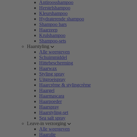
Antiroosshampoo
Herstelshampoo
Kleurshampoo
Hydraterende shampoo
Shampoo bars
Haarzeep
Krulshampoo
Shampoo-sets
Haarstyling
Alle weergeven
Schuimmiddel
Hittebescherming
Haarwax
Styling spray
Uitgroeispray
Haarcrème & stylingcrème
Haargel
Haarmascara
Haarpoeder
Haarspray
Haarstyling-set
Sea salt spray
Leave-in verzorging
Alle weergeven
Haarolie