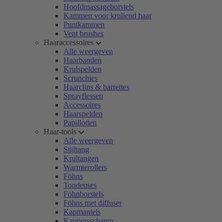
Hoofdmassageborstels
Kammen voor krullend haar
Puntkammen
Vent brushes
Haaraccessoires
Alle weergeven
Haarbanden
Krulspelden
Scrunchies
Haarclips & barrettes
Sprayflessen
Accessoires
Haarspelden
Papillotten
Haar-tools
Alle weergeven
Stijltang
Krultangen
Warmterollers
Föhns
Tondeuses
Föhnborstels
Föhns met diffuser
Kapmantels
Kappersscharen