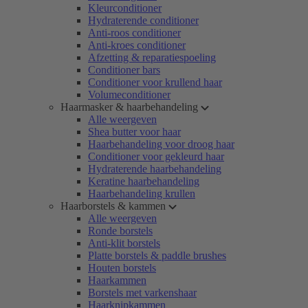
Kleurconditioner
Hydraterende conditioner
Anti-roos conditioner
Anti-kroes conditioner
Afzetting & reparatiespoeling
Conditioner bars
Conditioner voor krullend haar
Volumeconditioner
Haarmasker & haarbehandeling
Alle weergeven
Shea butter voor haar
Haarbehandeling voor droog haar
Conditioner voor gekleurd haar
Hydraterende haarbehandeling
Keratine haarbehandeling
Haarbehandeling krullen
Haarborstels & kammen
Alle weergeven
Ronde borstels
Anti-klit borstels
Platte borstels & paddle brushes
Houten borstels
Haarkammen
Borstels met varkenshaar
Haarknipkammen