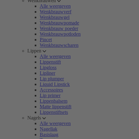
Wenkbrauwen
Alle weergeven
Wenkbrauwverf
Wenkbrauwgel
Wenkbrauwpomade
Wenkbrauw poeder
Wenkbrauwpotloden
Pincet
Wenkbrauwscharen
Lippen
Alle weergeven
Lippenstift
Lipgloss
Lipliner
Lip plumper
Liquid Lipstick
Accessoires
Lip primer
Lippenbalsem
Matte lippenstift
Lippenstiftsets
Nagels
Alle weergeven
Nagellak
Basislaag