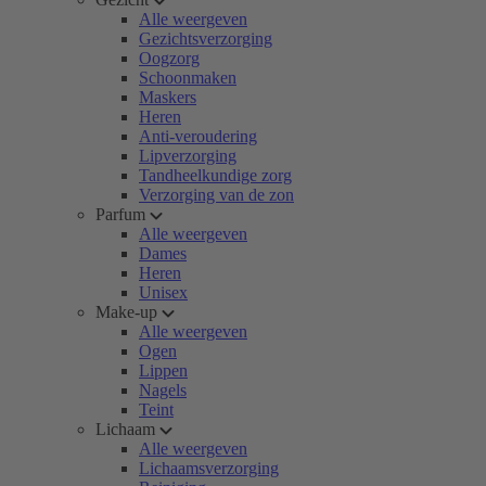
Alle weergeven
Gezichtsverzorging
Oogzorg
Schoonmaken
Maskers
Heren
Anti-veroudering
Lipverzorging
Tandheelkundige zorg
Verzorging van de zon
Parfum
Alle weergeven
Dames
Heren
Unisex
Make-up
Alle weergeven
Ogen
Lippen
Nagels
Teint
Lichaam
Alle weergeven
Lichaamsverzorging