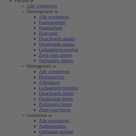
Parfum
Alle weergeven
Damesgeuren
Alle weergeven
Damesparfum
Haarparfum
Bodymist
Douchegels dames
Deodorants dames
Lichaamsverzorging
Zeep voor dames
Parfumsets dames
Herengeuren
Alle weergeven
Herenparfum
Aftershave
Lichaamsverzorging
Douchegels heren
Deodorants heren
Parfumsets heren
Zeep voor heren
Geurnoten
Alle weergeven
Amberparfum
Oriëntaals parfum