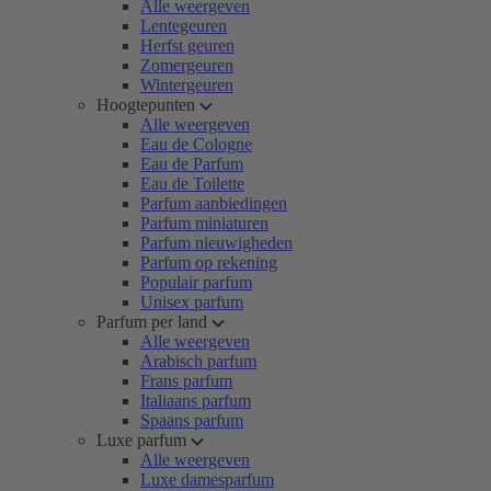
Alle weergeven
Lentegeuren
Herfst geuren
Zomergeuren
Wintergeuren
Hoogtepunten
Alle weergeven
Eau de Cologne
Eau de Parfum
Eau de Toilette
Parfum aanbiedingen
Parfum miniaturen
Parfum nieuwigheden
Parfum op rekening
Populair parfum
Unisex parfum
Parfum per land
Alle weergeven
Arabisch parfum
Frans parfum
Italiaans parfum
Spaans parfum
Luxe parfum
Alle weergeven
Luxe damesparfum