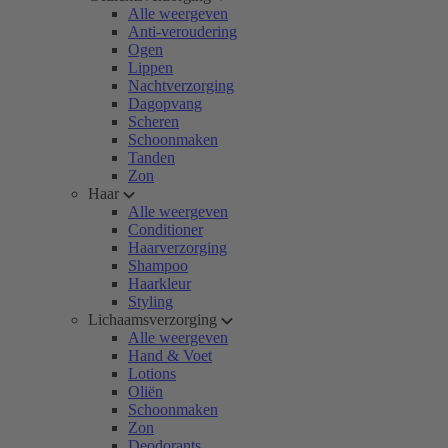
Alle weergeven
Anti-veroudering
Ogen
Lippen
Nachtverzorging
Dagopvang
Scheren
Schoonmaken
Tanden
Zon
Haar
Alle weergeven
Conditioner
Haarverzorging
Shampoo
Haarkleur
Styling
Lichaamsverzorging
Alle weergeven
Hand & Voet
Lotions
Oliën
Schoonmaken
Zon
Deodorants