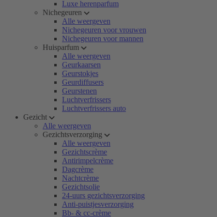
Luxe herenparfum
Nichegeuren
Alle weergeven
Nichegeuren voor vrouwen
Nichegeuren voor mannen
Huisparfum
Alle weergeven
Geurkaarsen
Geurstokjes
Geurdiffusers
Geurstenen
Luchtverfrissers
Luchtverfrissers auto
Gezicht
Alle weergeven
Gezichtsverzorging
Alle weergeven
Gezichtscrème
Antirimpelcrème
Dagcrème
Nachtcrème
Gezichtsolie
24-uurs gezichtsverzorging
Anti-puistjesverzorging
Bb- & cc-crème