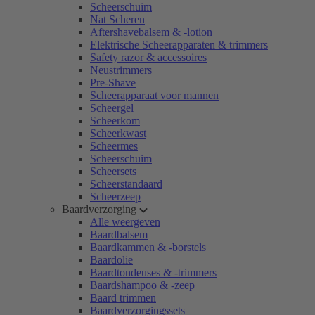
Scheerschuim
Nat Scheren
Aftershavebalsem & -lotion
Elektrische Scheerapparaten & trimmers
Safety razor & accessoires
Neustrimmers
Pre-Shave
Scheerapparaat voor mannen
Scheergel
Scheerkom
Scheerkwast
Scheermes
Scheerschuim
Scheersets
Scheerstandaard
Scheerzeep
Baardverzorging
Alle weergeven
Baardbalsem
Baardkammen & -borstels
Baardolie
Baardtondeuses & -trimmers
Baardshampoo & -zeep
Baard trimmen
Baardverzorgingssets