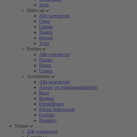
Zeep
Make-up
Alle weergeven
Ogen
Lippen
Nagels
Borstel
Teint
Parfum
Alle weergeven
Dames
Heren
Unisex
Accessoires
Alle weergeven
Afwas- en reinigingsmiddelen
Bags
Boeken
Drinkflessen
Kleine lederwaren
Overige
Paraplu's
Natuur
Alle weergeven
Gezicht