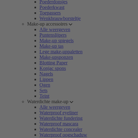
Poederdonsjes
Poederkwast
Toepassers
Wenkbrauwborsteltje
Make-up accessoires
Alle weergeven
Puntenslijpers
Make-up spiegels
Make-up tas
Lege make-uppaletten
Make-upsponzen
Blotting Paper
Konjac spons
Nagels
Lippen
Ogen
Sets
Teint
Waterdichte make-up
Alle weergeven
Waterproof eyeliner
Waterdichte fundering
Waterproof mascara
Waterdichte concealer
Waterproof oogschaduw