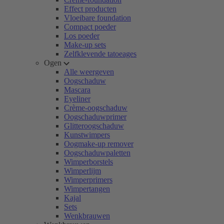
Effect producten
Vloeibare foundation
Compact poeder
Los poeder
Make-up sets
Zelfklevende tatoeages
Ogen
Alle weergeven
Oogschaduw
Mascara
Eyeliner
Crème-oogschaduw
Oogschaduwprimer
Glitteroogschaduw
Kunstwimpers
Oogmake-up remover
Oogschaduwpaletten
Wimperborstels
Wimperlijm
Wimperprimers
Wimpertangen
Kajal
Sets
Wenkbrauwen