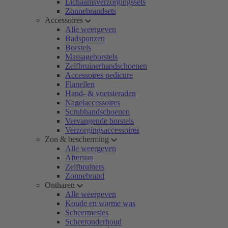
Lichaamsverzorgingssets
Zonnebrandsets
Accessoires
Alle weergeven
Badsponzen
Borstels
Massageborstels
Zelfbruinerhandschoenen
Accessoires pedicure
Flanellen
Hand- & voetsieraden
Nagelaccessoires
Scrubhandschoenen
Vervangende borstels
Verzorgingsaccessoires
Zon & bescherming
Alle weergeven
Aftersun
Zelfbruiners
Zonnebrand
Ontharen
Alle weergeven
Koude en warme was
Scheermesjes
Scheeronderhoud