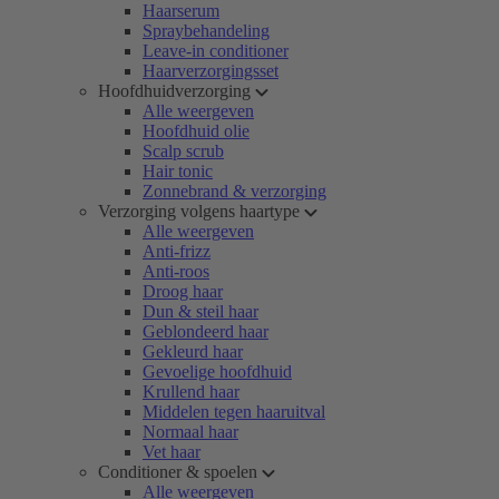
Haarserum
Spraybehandeling
Leave-in conditioner
Haarverzorgingsset
Hoofdhuidverzorging
Alle weergeven
Hoofdhuid olie
Scalp scrub
Hair tonic
Zonnebrand & verzorging
Verzorging volgens haartype
Alle weergeven
Anti-frizz
Anti-roos
Droog haar
Dun & steil haar
Geblondeerd haar
Gekleurd haar
Gevoelige hoofdhuid
Krullend haar
Middelen tegen haaruitval
Normaal haar
Vet haar
Conditioner & spoelen
Alle weergeven