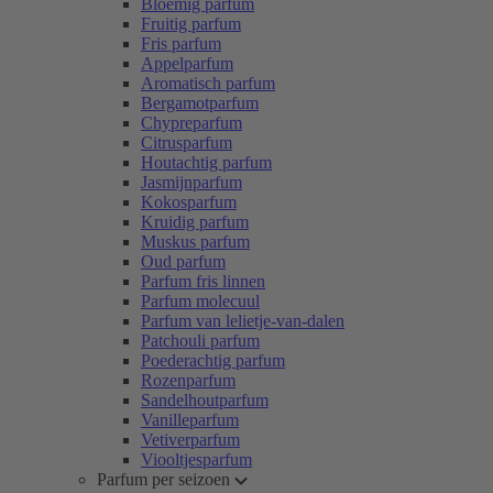
Bloemig parfum
Fruitig parfum
Fris parfum
Appelparfum
Aromatisch parfum
Bergamotparfum
Chypreparfum
Citrusparfum
Houtachtig parfum
Jasmijnparfum
Kokosparfum
Kruidig parfum
Muskus parfum
Oud parfum
Parfum fris linnen
Parfum molecuul
Parfum van lelietje-van-dalen
Patchouli parfum
Poederachtig parfum
Rozenparfum
Sandelhoutparfum
Vanilleparfum
Vetiverparfum
Viooltjesparfum
Parfum per seizoen