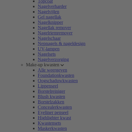
Topcoat
Nagelverharder
Nagelvijlen
Gel nagellak
Nagelknipper
Nagellak remover
Nagelriemremover
Nagelschaar
Nepnagels & nageldesign
UV-lampen
Nagelsets
Nagelverzorging
Make-up kwasten
Alle weergeven
Foundationkwasten
Oogschaduwkwasten
Lippenseel
Borstelreiniger
Blush kwasten
Borstelzakken
Concealerkwasten
Eyeliner penseel
Highlighter kwast
Kwastensets
Maskerkwasten