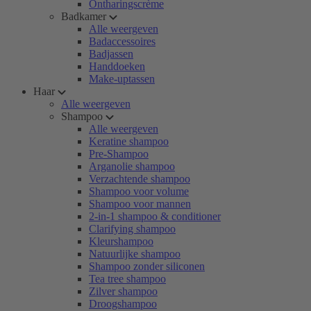
Ontharingscrème
Badkamer
Alle weergeven
Badaccessoires
Badjassen
Handdoeken
Make-uptassen
Haar
Alle weergeven
Shampoo
Alle weergeven
Keratine shampoo
Pre-Shampoo
Arganolie shampoo
Verzachtende shampoo
Shampoo voor volume
Shampoo voor mannen
2-in-1 shampoo & conditioner
Clarifying shampoo
Kleurshampoo
Natuurlijke shampoo
Shampoo zonder siliconen
Tea tree shampoo
Zilver shampoo
Droogshampoo