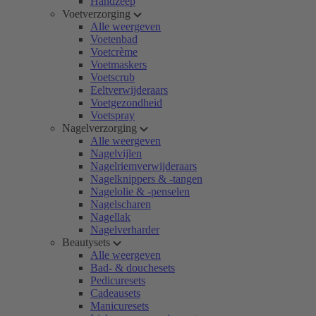
Handzeep
Voetverzorging
Alle weergeven
Voetenbad
Voetcrème
Voetmaskers
Voetscrub
Eeltverwijderaars
Voetgezondheid
Voetspray
Nagelverzorging
Alle weergeven
Nagelvijlen
Nagelriemverwijderaars
Nagelknippers & -tangen
Nagelolie & -penselen
Nagelscharen
Nagellak
Nagelverharder
Beautysets
Alle weergeven
Bad- & douchesets
Pedicuresets
Cadeausets
Manicuresets