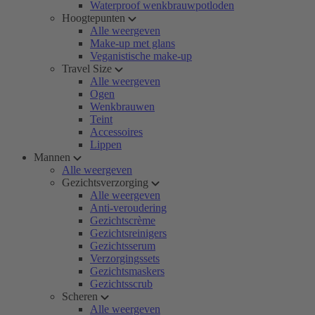
Waterproof wenkbrauwpotloden
Hoogtepunten
Alle weergeven
Make-up met glans
Veganistische make-up
Travel Size
Alle weergeven
Ogen
Wenkbrauwen
Teint
Accessoires
Lippen
Mannen
Alle weergeven
Gezichtsverzorging
Alle weergeven
Anti-veroudering
Gezichtscrème
Gezichtsreinigers
Gezichtsserum
Verzorgingssets
Gezichtsmaskers
Gezichtsscrub
Scheren
Alle weergeven