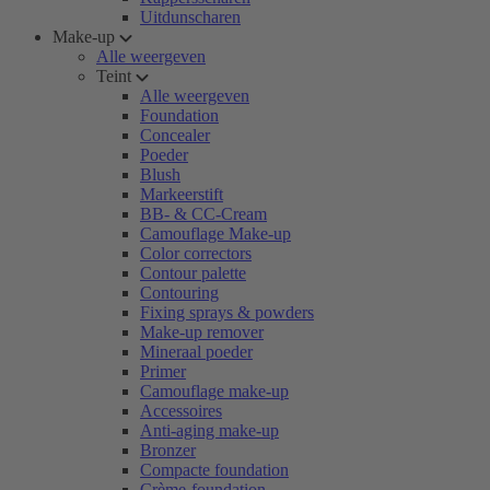
Uitdunscharen
Make-up
Alle weergeven
Teint
Alle weergeven
Foundation
Concealer
Poeder
Blush
Markeerstift
BB- & CC-Cream
Camouflage Make-up
Color correctors
Contour palette
Contouring
Fixing sprays & powders
Make-up remover
Mineraal poeder
Primer
Camouflage make-up
Accessoires
Anti-aging make-up
Bronzer
Compacte foundation
Crème-foundation