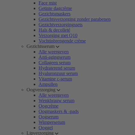
Face mist
Getinte dagcrème
Gezichtsmaskers
Gezichtsverzorging zonder parabenen
Gezichtverzorgingssets
Hals & decolleté
Verzorging met Q10
Vochtinbrengende crème
Gezichtsserum
Alle weergeven
Anti-agingserum
Collageen serum
Hydraterend serum
Hyaluronzuur serum
Vitamine c-serum
Ampullen
Oogverzorging
Alle weergeven
Wenkbrauw serum
Oogcrème
Oogmaskers & -pads
Oogserum
Wimperserum
Ooggel
Lipverzorging