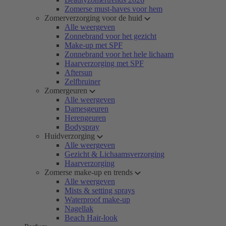
Zomerse must-haves voor hem
Zomerverzorging voor de huid
Alle weergeven
Zonnebrand voor het gezicht
Make-up met SPF
Zonnebrand voor het hele lichaam
Haarverzorging met SPF
Aftersun
Zelfbruiner
Zomergeuren
Alle weergeven
Damesgeuren
Herengeuren
Bodyspray
Huidverzorging
Alle weergeven
Gezicht & Lichaamsverzorging
Haarverzorging
Zomerse make-up en trends
Alle weergeven
Mists & setting sprays
Waterproof make-up
Nagellak
Beach Hair-look