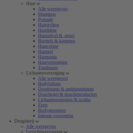
Haar
Alle weergeven
Shampoo
Pomade
Hairstyling
Haarkleur
Haaruitval & -groei
Borstels & kammen
Haarcrème
Haargel
Haarpasta
Haarverzorging
Tondeuses
Lichaamsverzorging
Alle weergeven
Bodylotions
Deodorants & antitranspirants
Douchegel & doucheproducten
Lichaamsreiniging & scrubs
Zeep
Bodygroomers
Intieme verzorging
Drogisterij
Alle weergeven
Gezichtsverzorging