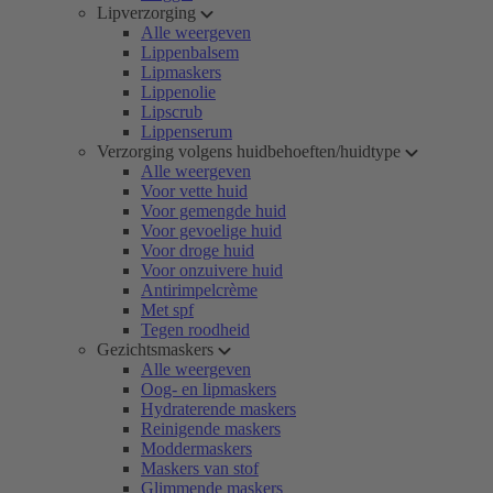
Lipverzorging
Alle weergeven
Lippenbalsem
Lipmaskers
Lippenolie
Lipscrub
Lippenserum
Verzorging volgens huidbehoeften/huidtype
Alle weergeven
Voor vette huid
Voor gemengde huid
Voor gevoelige huid
Voor droge huid
Voor onzuivere huid
Antirimpelcrème
Met spf
Tegen roodheid
Gezichtsmaskers
Alle weergeven
Oog- en lipmaskers
Hydraterende maskers
Reinigende maskers
Moddermaskers
Maskers van stof
Glimmende maskers