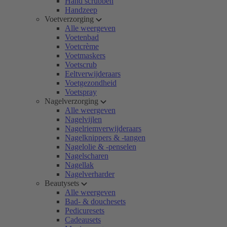
Hand scrubben
Handzeep
Voetverzorging
Alle weergeven
Voetenbad
Voetcrème
Voetmaskers
Voetscrub
Eeltverwijderaars
Voetgezondheid
Voetspray
Nagelverzorging
Alle weergeven
Nagelvijlen
Nagelriemverwijderaars
Nagelknippers & -tangen
Nagelolie & -penselen
Nagelscharen
Nagellak
Nagelverharder
Beautysets
Alle weergeven
Bad- & douchesets
Pedicuresets
Cadeausets