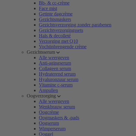
Bb- & cc-crème
Face mist
Getinte dagcrème
Gezichtsmaskers
Gezichtsverzorging zonder parabenen
Gezichtverzorgingssets
Hals & decolleté
Verzorging met Q10
Vochtinbrengende crème
Gezichtsserum
Alle weergeven
Anti-agingserum
Collageen serum
Hydraterend serum
Hyaluronzuur serum
Vitamine c-serum
Ampullen
Oogverzorging
Alle weergeven
Wenkbrauw serum
Oogcrème
Oogmaskers & -pads
Oogserum
Wimperserum
Ooggel