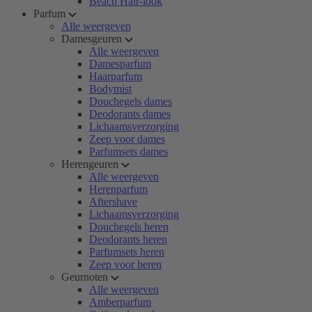
Beach Hair-look
Parfum
Alle weergeven
Damesgeuren
Alle weergeven
Damesparfum
Haarparfum
Bodymist
Douchegels dames
Deodorants dames
Lichaamsverzorging
Zeep voor dames
Parfumsets dames
Herengeuren
Alle weergeven
Herenparfum
Aftershave
Lichaamsverzorging
Douchegels heren
Deodorants heren
Parfumsets heren
Zeep voor heren
Geurnoten
Alle weergeven
Amberparfum