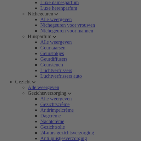
Luxe damesparfum
Luxe herenparfum
Nichegeuren
Alle weergeven
Nichegeuren voor vrouwen
Nichegeuren voor mannen
Huisparfum
Alle weergeven
Geurkaarsen
Geurstokjes
Geurdiffusers
Geurstenen
Luchtverfrissers
Luchtverfrissers auto
Gezicht
Alle weergeven
Gezichtsverzorging
Alle weergeven
Gezichtscrème
Antirimpelcrème
Dagcrème
Nachtcrème
Gezichtsolie
24-uurs gezichtsverzorging
Anti-puistjesverzorging