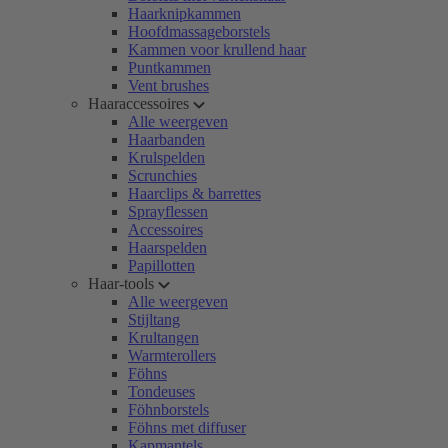
Haarknipkammen
Hoofdmassageborstels
Kammen voor krullend haar
Puntkammen
Vent brushes
Haaraccessoires
Alle weergeven
Haarbanden
Krulspelden
Scrunchies
Haarclips & barrettes
Sprayflessen
Accessoires
Haarspelden
Papillotten
Haar-tools
Alle weergeven
Stijltang
Krultangen
Warmterollers
Föhns
Tondeuses
Föhnborstels
Föhns met diffuser
Kapmantels