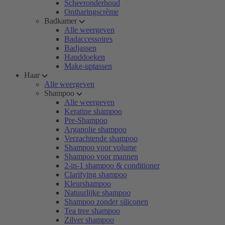
Scheeronderhoud
Ontharingscrème
Badkamer
Alle weergeven
Badaccessoires
Badjassen
Handdoeken
Make-uptassen
Haar
Alle weergeven
Shampoo
Alle weergeven
Keratine shampoo
Pre-Shampoo
Arganolie shampoo
Verzachtende shampoo
Shampoo voor volume
Shampoo voor mannen
2-in-1 shampoo & conditioner
Clarifying shampoo
Kleurshampoo
Natuurlijke shampoo
Shampoo zonder siliconen
Tea tree shampoo
Zilver shampoo