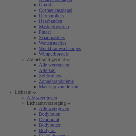
Gua sha
Cosmeticaspiegel
Dermarollers
Haarbanden
Maskerkwasten
Pincet
Slaapmaskers
Wattenstaafjes
Wenkbrauwschaartjes
Wimperborstels
Zonnebrand gezicht
Alle weergeven
Aftersun
Zelfbruiners
Zonnebrandcrème
Make-up van de zon
Lichaam
Alle weergeven
Lichaamsverzorging
Alle weergeven
Bodylotion
Deodorant
Bodybutter
Body oil
Cellulitis creme