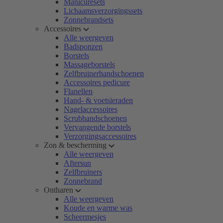
Manicuresets
Lichaamsverzorgingssets
Zonnebrandsets
Accessoires
Alle weergeven
Badsponzen
Borstels
Massageborstels
Zelfbruinerhandschoenen
Accessoires pedicure
Flanellen
Hand- & voetsieraden
Nagelaccessoires
Scrubhandschoenen
Vervangende borstels
Verzorgingsaccessoires
Zon & bescherming
Alle weergeven
Aftersun
Zelfbruiners
Zonnebrand
Ontharen
Alle weergeven
Koude en warme was
Scheermesjes