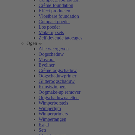
Crème-foundation
Effect producten
Vloeibare foundation
Compact poeder
Los poeder
Make-up sets
Zelfklevende tatoeages
Ogen
Alle weergeven
Oogschaduw
Mascara
Eyeliner
Crème-oogschaduw
Oogschaduwprimer
Glitteroogschaduw
Kunstwimpers
Oogmake-up remover
Oogschaduwpaletten
Wimperborstels
Wimperlijm
Wimperprimers
Wimpertangen
Kajal
Sets