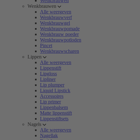
Wenkbrauwen
Wenkbrauwen
Alle weergeven
Wenkbrauwverf
Wenkbrauwgel
Wenkbrauwpomade
Wenkbrauw poeder
Wenkbrauwpotloden
Pincet
Wenkbrauwscharen
Lippen
Alle weergeven
Lippenstift
Lipgloss
Lipliner
Lip plumper
Liquid Lipstick
Accessoires
Lip primer
Lippenbalsem
Matte lippenstift
Lippenstiftsets
Nagels
Alle weergeven
Nagellak