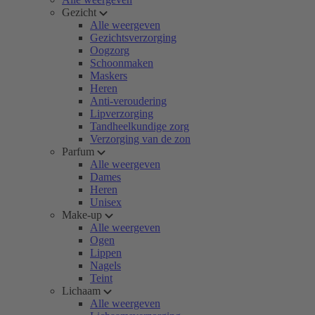
Gezicht
Alle weergeven
Gezichtsverzorging
Oogzorg
Schoonmaken
Maskers
Heren
Anti-veroudering
Lipverzorging
Tandheelkundige zorg
Verzorging van de zon
Parfum
Alle weergeven
Dames
Heren
Unisex
Make-up
Alle weergeven
Ogen
Lippen
Nagels
Teint
Lichaam
Alle weergeven