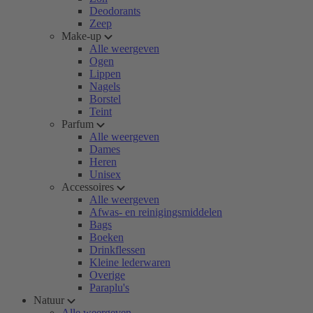
Deodorants
Zeep
Make-up
Alle weergeven
Ogen
Lippen
Nagels
Borstel
Teint
Parfum
Alle weergeven
Dames
Heren
Unisex
Accessoires
Alle weergeven
Afwas- en reinigingsmiddelen
Bags
Boeken
Drinkflessen
Kleine lederwaren
Overige
Paraplu's
Natuur
Alle weergeven