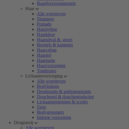
Baardverzorgingssets
Haar
Alle weergeven
Shampoo
Pomade
Hairstyling
Haarkleur
Haaruitval & -groei
Borstels & kammen
Haarcrème
Haargel
Haarpasta
Haarverzorging
Tondeuses
Lichaamsverzorging
Alle weergeven
Bodylotions
Deodorants & antitranspirants
Douchegel & doucheproducten
Lichaamsreiniging & scrubs
Zeep
Bodygroomers
Intieme verzorging
Drogisterij
Alle weergeven