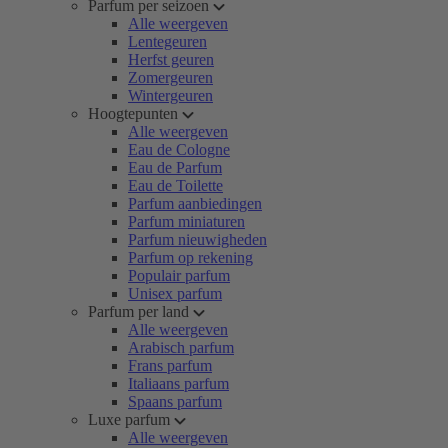
Parfum per seizoen
Alle weergeven
Lentegeuren
Herfst geuren
Zomergeuren
Wintergeuren
Hoogtepunten
Alle weergeven
Eau de Cologne
Eau de Parfum
Eau de Toilette
Parfum aanbiedingen
Parfum miniaturen
Parfum nieuwigheden
Parfum op rekening
Populair parfum
Unisex parfum
Parfum per land
Alle weergeven
Arabisch parfum
Frans parfum
Italiaans parfum
Spaans parfum
Luxe parfum
Alle weergeven