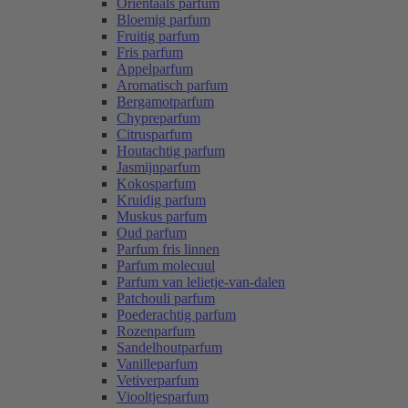
Oriëntaals parfum
Bloemig parfum
Fruitig parfum
Fris parfum
Appelparfum
Aromatisch parfum
Bergamotparfum
Chypreparfum
Citrusparfum
Houtachtig parfum
Jasmijnparfum
Kokosparfum
Kruidig parfum
Muskus parfum
Oud parfum
Parfum fris linnen
Parfum molecuul
Parfum van lelietje-van-dalen
Patchouli parfum
Poederachtig parfum
Rozenparfum
Sandelhoutparfum
Vanilleparfum
Vetiverparfum
Viooltjesparfum