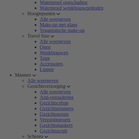
Waterproof oogschaduw
Waterproof wenkbrauwpotloden
Hoogtepunten
Alle weergeven
Make-up met glans
Veganistische make-up
Travel Size
Alle weergeven
Ogen
Wenkbrauwen
Teint
Accessoires
Lippen
Mannen
Alle weergeven
Gezichtsverzorging
Alle weergeven
Anti-veroudering
Gezichtscrème
Gezichtsreinigers
Gezichtsserum
Verzorgingssets
Gezichtsmaskers
Gezichtsscrub
Scheren