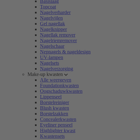
Basislaag
Topcoat
Nagelverharder
Nagelvijlen
Gel nagellak
Nagelknipper
Nagellak remover
Nagelriemremover
Nagelschaar
Nepnagels & nageldesign
UV-lampen
Nagelsets
Nagelverzorging
Make-up kwasten
Alle weergeven
Foundationkwasten
Oogschaduwkwasten
Lippenseel
Borstelreiniger
Blush kwasten
Borstelzakken
Concealerkwasten
Eyeliner penseel
Highlighter kwast
Kwastensets