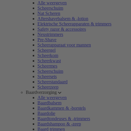
Alle weergeven
Scheerschuim
Nat Scheren
Aftershavebalsem & -lotion
Elektrische Scheerapparaten & trimmers
Safety razor & accessoires
Neustrimmers
Pre-Shave
Scheerapparaat voor mannen
Scheergel
Scheerkom
Scheerkwast
Scheermes
Scheerschuim
Scheersets
Scheerstandaard
Scheerzeep
Baardverzorging
Alle weergeven
Baardbalsem
Baardkammen & -borstels
Baardolie
Baardtondeuses & -trimmers
Baardshampoo & -zeep
Baard trimmen