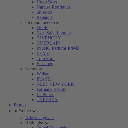
Hugo Boss
Narciso Rodriguez
Shiseido
Rabanne
Premiummerken
DIOR
Yves Saint Laurent
GIVENCHY
GUERLAIN
INITIO Parfums Privés
La Mer
Tom Ford
Eisenberg
Nieuw
Widian
IRÄYE
NEST NEW YORK
Farmacy Beauty
La Prairie
TYPEBEA
Promo
☀️ Zomer
Alle weergeven
Highlights
Travel Essentials