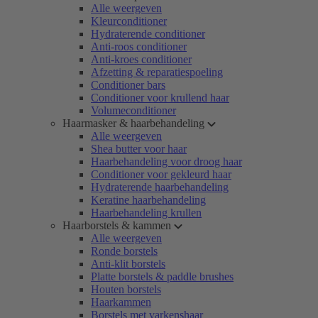
Alle weergeven
Kleurconditioner
Hydraterende conditioner
Anti-roos conditioner
Anti-kroes conditioner
Afzetting & reparatiespoeling
Conditioner bars
Conditioner voor krullend haar
Volumeconditioner
Haarmasker & haarbehandeling
Alle weergeven
Shea butter voor haar
Haarbehandeling voor droog haar
Conditioner voor gekleurd haar
Hydraterende haarbehandeling
Keratine haarbehandeling
Haarbehandeling krullen
Haarborstels & kammen
Alle weergeven
Ronde borstels
Anti-klit borstels
Platte borstels & paddle brushes
Houten borstels
Haarkammen
Borstels met varkenshaar