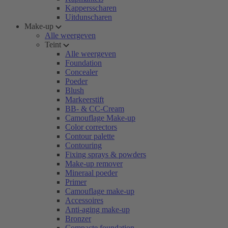
Kappersscharen
Uitdunscharen
Make-up
Alle weergeven
Teint
Alle weergeven
Foundation
Concealer
Poeder
Blush
Markeerstift
BB- & CC-Cream
Camouflage Make-up
Color correctors
Contour palette
Contouring
Fixing sprays & powders
Make-up remover
Mineraal poeder
Primer
Camouflage make-up
Accessoires
Anti-aging make-up
Bronzer
Compacte foundation