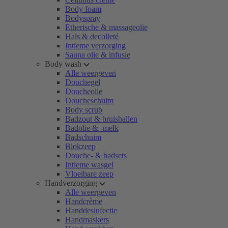
Body foam
Bodyspray
Etherische & massageolie
Hals & decolleté
Intieme verzorging
Sauna olie & infusie
Body wash
Alle weergeven
Douchegel
Doucheolie
Doucheschuim
Body scrub
Badzout & bruisballen
Badolie & -melk
Badschuim
Blokzeep
Douche- & badsets
Intieme wasgel
Vloeibare zeep
Handverzorging
Alle weergeven
Handcrème
Handdesinfectie
Handmaskers