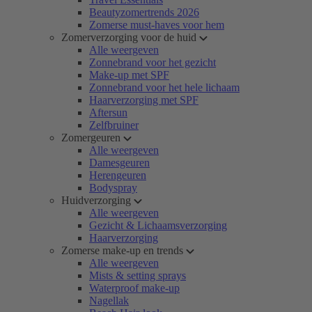
Beautyzomertrends 2026
Zomerse must-haves voor hem
Zomerverzorging voor de huid
Alle weergeven
Zonnebrand voor het gezicht
Make-up met SPF
Zonnebrand voor het hele lichaam
Haarverzorging met SPF
Aftersun
Zelfbruiner
Zomergeuren
Alle weergeven
Damesgeuren
Herengeuren
Bodyspray
Huidverzorging
Alle weergeven
Gezicht & Lichaamsverzorging
Haarverzorging
Zomerse make-up en trends
Alle weergeven
Mists & setting sprays
Waterproof make-up
Nagellak