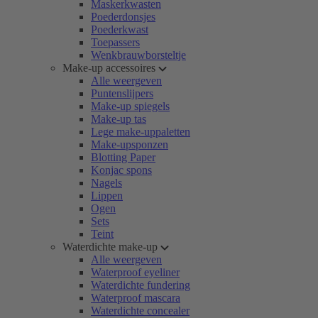
Maskerkwasten
Poederdonsjes
Poederkwast
Toepassers
Wenkbrauwborsteltje
Make-up accessoires
Alle weergeven
Puntenslijpers
Make-up spiegels
Make-up tas
Lege make-uppaletten
Make-upsponzen
Blotting Paper
Konjac spons
Nagels
Lippen
Ogen
Sets
Teint
Waterdichte make-up
Alle weergeven
Waterproof eyeliner
Waterdichte fundering
Waterproof mascara
Waterdichte concealer