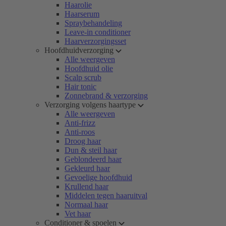
Haarolie
Haarserum
Spraybehandeling
Leave-in conditioner
Haarverzorgingsset
Hoofdhuidverzorging
Alle weergeven
Hoofdhuid olie
Scalp scrub
Hair tonic
Zonnebrand & verzorging
Verzorging volgens haartype
Alle weergeven
Anti-frizz
Anti-roos
Droog haar
Dun & steil haar
Geblondeerd haar
Gekleurd haar
Gevoelige hoofdhuid
Krullend haar
Middelen tegen haaruitval
Normaal haar
Vet haar
Conditioner & spoelen