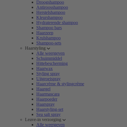
Droogshampoo
Antiroosshampoo
Herstelshampoo
Kleurshampoo
Hydraterende shampoo
Shampoo bars
Haarzeep
Krulshampoo
Shampoo-sets
Haarstyling
Alle weergeven
Schuimmiddel
Hittebescherming
Haarwax
Styling spray
Uitgroeispray
Haarcrème & stylingcrème
Haargel
Haarmascara
Haarpoeder
Haarspray
Haarstyling-set
Sea salt spray
Leave-in verzorging
Alle weergeven