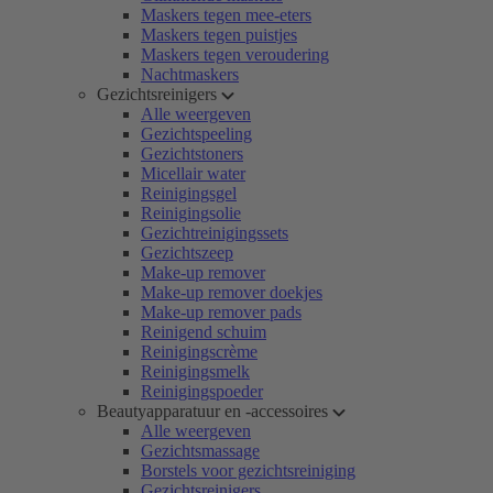
Maskers tegen mee-eters
Maskers tegen puistjes
Maskers tegen veroudering
Nachtmaskers
Gezichtsreinigers
Alle weergeven
Gezichtspeeling
Gezichtstoners
Micellair water
Reinigingsgel
Reinigingsolie
Gezichtreinigingssets
Gezichtszeep
Make-up remover
Make-up remover doekjes
Make-up remover pads
Reinigend schuim
Reinigingscrème
Reinigingsmelk
Reinigingspoeder
Beautyapparatuur en -accessoires
Alle weergeven
Gezichtsmassage
Borstels voor gezichtsreiniging
Gezichtsreinigers