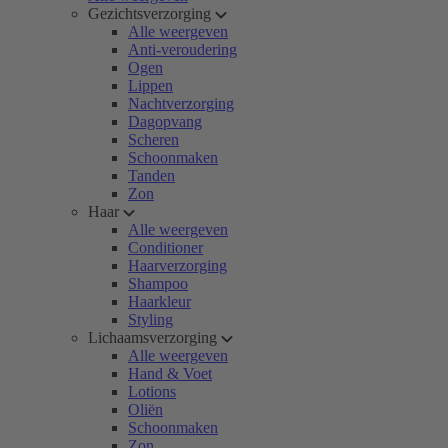
Gezichtsverzorging
Alle weergeven
Anti-veroudering
Ogen
Lippen
Nachtverzorging
Dagopvang
Scheren
Schoonmaken
Tanden
Zon
Haar
Alle weergeven
Conditioner
Haarverzorging
Shampoo
Haarkleur
Styling
Lichaamsverzorging
Alle weergeven
Hand & Voet
Lotions
Oliën
Schoonmaken
Zon