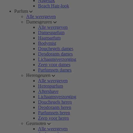
Nagellak
Beach Hair-look
Parfum
Alle weergeven
Damesgeuren
Alle weergeven
Damesparfum
Haarparfum
Bodymist
Douchegels dames
Deodorants dames
Lichaamsverzorging
Zeep voor dames
Parfumsets dames
Herengeuren
Alle weergeven
Herenparfum
Aftershave
Lichaamsverzorging
Douchegels heren
Deodorants heren
Parfumsets heren
Zeep voor heren
Geurnoten
Alle weergeven