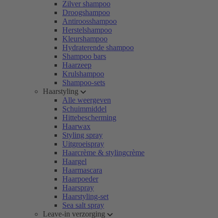
Zilver shampoo
Droogshampoo
Antiroosshampoo
Herstelshampoo
Kleurshampoo
Hydraterende shampoo
Shampoo bars
Haarzeep
Krulshampoo
Shampoo-sets
Haarstyling
Alle weergeven
Schuimmiddel
Hittebescherming
Haarwax
Styling spray
Uitgroeispray
Haarcrème & stylingcrème
Haargel
Haarmascara
Haarpoeder
Haarspray
Haarstyling-set
Sea salt spray
Leave-in verzorging