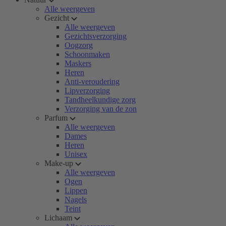
Alle weergeven
Gezicht
Alle weergeven
Gezichtsverzorging
Oogzorg
Schoonmaken
Maskers
Heren
Anti-veroudering
Lipverzorging
Tandheelkundige zorg
Verzorging van de zon
Parfum
Alle weergeven
Dames
Heren
Unisex
Make-up
Alle weergeven
Ogen
Lippen
Nagels
Teint
Lichaam