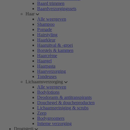
Baard trimmen
Baardverzorgingssets
Haar
Alle weergeven
Shampoo
Pomade
Hairstyling
Haarkleur
Haaruitval & -groei
Borstels & kammen
Haarcrème
Haargel
Haarpasta
Haarverzorging
Tondeuses
Lichaamsverzorging
Alle weergeven
Bodylotions
Deodorants & antitranspirants
Douchegel & doucheproducten
Lichaamsreiniging & scrubs
Zeep
Bodygroomers
Intieme verzorging
Drogisterij