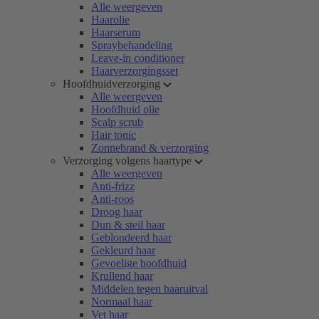
Alle weergeven
Haarolie
Haarserum
Spraybehandeling
Leave-in conditioner
Haarverzorgingsset
Hoofdhuidverzorging
Alle weergeven
Hoofdhuid olie
Scalp scrub
Hair tonic
Zonnebrand & verzorging
Verzorging volgens haartype
Alle weergeven
Anti-frizz
Anti-roos
Droog haar
Dun & steil haar
Geblondeerd haar
Gekleurd haar
Gevoelige hoofdhuid
Krullend haar
Middelen tegen haaruitval
Normaal haar
Vet haar