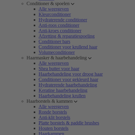
Conditioner & spoelen
Alle weergeven
Kleurconditioner
Hydraterende conditioner
Anti-roos conditioner
Anti-kroes conditioner
Afzetting & reparatiespoeling
Conditioner bars
Conditioner voor krullend haar
Volumeconditioner
Haarmasker & haarbehandeling
Alle weergeven
Shea butter voor haar
Haarbehandeling voor droog haar
Conditioner voor gekleurd haar
Hydraterende haarbehandeling
Keratine haarbehandeling
Haarbehandeling krullen
Haarborstels & kammen
Alle weergeven
Ronde borstels
Anti-klit borstels
Platte borstels & paddle brushes
Houten borstels
Haarkammen