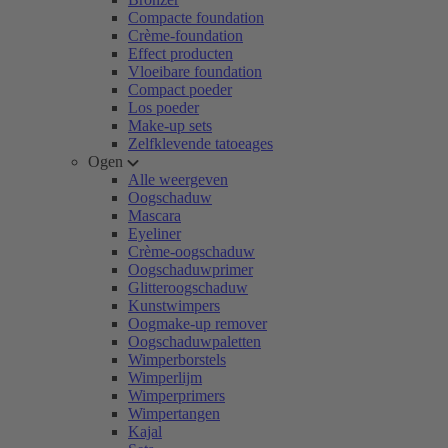
Compacte foundation
Crème-foundation
Effect producten
Vloeibare foundation
Compact poeder
Los poeder
Make-up sets
Zelfklevende tatoeages
Ogen
Alle weergeven
Oogschaduw
Mascara
Eyeliner
Crème-oogschaduw
Oogschaduwprimer
Glitteroogschaduw
Kunstwimpers
Oogmake-up remover
Oogschaduwpaletten
Wimperborstels
Wimperlijm
Wimperprimers
Wimpertangen
Kajal