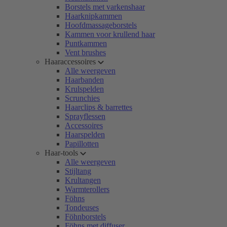
Borstels met varkenshaar
Haarknipkammen
Hoofdmassageborstels
Kammen voor krullend haar
Puntkammen
Vent brushes
Haaraccessoires
Alle weergeven
Haarbanden
Krulspelden
Scrunchies
Haarclips & barrettes
Sprayflessen
Accessoires
Haarspelden
Papillotten
Haar-tools
Alle weergeven
Stijltang
Krultangen
Warmterollers
Föhns
Tondeuses
Föhnborstels
Föhns met diffuser