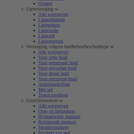
Ooggel
Lipverzorging
Alle weergeven
Lippenbalsem
Lipmaskers
Lippenolie
Lipscrub
Lippenserum
Verzorging volgens huidbehoeften/huidtype
Alle weergeven
Voor vette huid
Voor gemengde huid
Voor gevoelige huid
Voor droge huid
Voor onzuivere huid
Antirimpelcrème
Met spf
Tegen roodheid
Gezichtsmaskers
Alle weergeven
Oog- en lipmaskers
Hydraterende maskers
Reinigende maskers
Moddermaskers
Maskers van stof