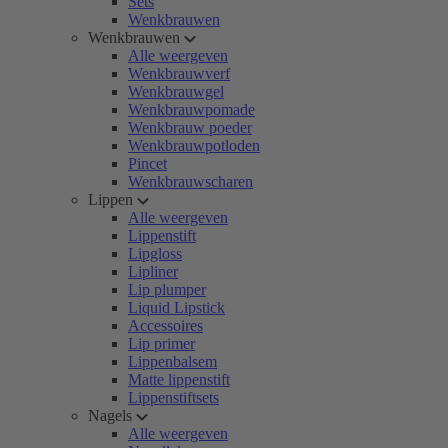
Sets
Wenkbrauwen
Wenkbrauwen
Alle weergeven
Wenkbrauwverf
Wenkbrauwgel
Wenkbrauwpomade
Wenkbrauw poeder
Wenkbrauwpotloden
Pincet
Wenkbrauwscharen
Lippen
Alle weergeven
Lippenstift
Lipgloss
Lipliner
Lip plumper
Liquid Lipstick
Accessoires
Lip primer
Lippenbalsem
Matte lippenstift
Lippenstiftsets
Nagels
Alle weergeven