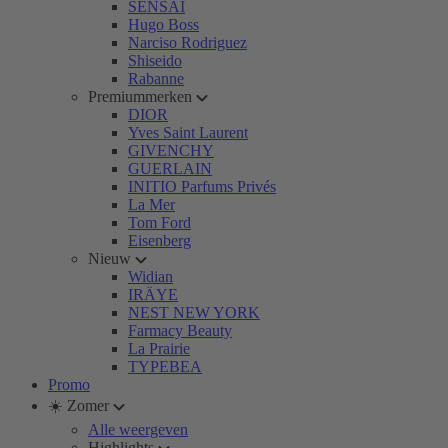
SENSAI
Hugo Boss
Narciso Rodriguez
Shiseido
Rabanne
Premiummerken
DIOR
Yves Saint Laurent
GIVENCHY
GUERLAIN
INITIO Parfums Privés
La Mer
Tom Ford
Eisenberg
Nieuw
Widian
IRÄYE
NEST NEW YORK
Farmacy Beauty
La Prairie
TYPEBEA
Promo
☀️ Zomer
Alle weergeven
Highlights