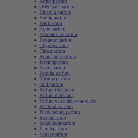
Amberparfum
Oriëntaals parfum
Bloemig parfum
Fruitig parfum
Fris parfum
Appelparfum
Aromatisch parfum
Bergamotparfum
Chypreparfum
Citrusparfum
Houtachtig parfum
Jasmijnparfum
Kokosparfum
Kruidig parfum
Muskus parfum
Oud parfum
Parfum fris linnen
Parfum molecuul
Parfum van lelietje-van-dalen
Patchouli parfum
Poederachtig parfum
Rozenparfum
Sandelhoutparfum
Vanilleparfum
Vetiverparfum