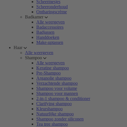
Scheermesjes
Scheeronderhoud
Ontharingscrème
Badkamer
Alle weergeven
Badaccessoires
Badjassen
Handdoeken
Make-uptassen
Haar
Alle weergeven
Shampoo
Alle weergeven
Keratine shampoo
Pre-Shampoo
Arganolie shampoo
Verzachtende shampoo
Shampoo voor volume
Shampoo voor mannen
2-in-1 shampoo & conditioner
Clarifying shampoo
Kleurshampoo
Natuurlijke shampoo
Shampoo zonder siliconen
Tea tree shampoo