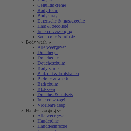
Cellulitis creme
Body foam
Bodyspray
Etherische & massageolie
Hals & decolleté
Intieme verzorging
Sauna olie & infusie
Body wash
Alle weergeven
Douchegel
Doucheolie
Doucheschuim
Body scrub
Badzout & bruisballen
Badolie & -melk
Badschuim
Blokzeep
Douche- & badsets
Intieme wasgel
Vloeibare zeep
Handverzorging
Alle weergeven
Handcrème
Handdesinfectie