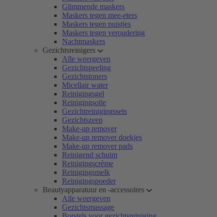
Glimmende maskers
Maskers tegen mee-eters
Maskers tegen puistjes
Maskers tegen veroudering
Nachtmaskers
Gezichtsreinigers
Alle weergeven
Gezichtspeeling
Gezichtstoners
Micellair water
Reinigingsgel
Reinigingsolie
Gezichtreinigingssets
Gezichtszeep
Make-up remover
Make-up remover doekjes
Make-up remover pads
Reinigend schuim
Reinigingscrème
Reinigingsmelk
Reinigingspoeder
Beautyapparatuur en -accessoires
Alle weergeven
Gezichtsmassage
Borstels voor gezichtsreiniging