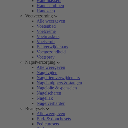
Handmaskers
Hand scrubben
Handzeep
Voetverzorging
Alle weergeven
Voetenbad
Voetcrème
Voetmaskers
Voetscrub
Eeltverwijderaars
Voetgezondheid
Voetspray
Nagelverzorging
Alle weergeven
Nagelvijlen
Nagelriemverwijderaars
Nagelknippers & -tangen
Nagelolie & -penselen
Nagelscharen
Nagellak
Nagelverharder
Beautysets
Alle weergeven
Bad- & douchesets
Pedicuresets