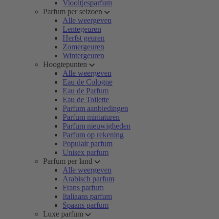
Viooltjesparfum
Parfum per seizoen
Alle weergeven
Lentegeuren
Herfst geuren
Zomergeuren
Wintergeuren
Hoogtepunten
Alle weergeven
Eau de Cologne
Eau de Parfum
Eau de Toilette
Parfum aanbiedingen
Parfum miniaturen
Parfum nieuwigheden
Parfum op rekening
Populair parfum
Unisex parfum
Parfum per land
Alle weergeven
Arabisch parfum
Frans parfum
Italiaans parfum
Spaans parfum
Luxe parfum