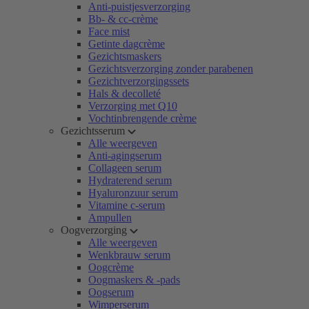
Anti-puistjesverzorging
Bb- & cc-crème
Face mist
Getinte dagcrème
Gezichtsmaskers
Gezichtsverzorging zonder parabenen
Gezichtverzorgingssets
Hals & decolleté
Verzorging met Q10
Vochtinbrengende crème
Gezichtsserum
Alle weergeven
Anti-agingserum
Collageen serum
Hydraterend serum
Hyaluronzuur serum
Vitamine c-serum
Ampullen
Oogverzorging
Alle weergeven
Wenkbrauw serum
Oogcrème
Oogmaskers & -pads
Oogserum
Wimperserum