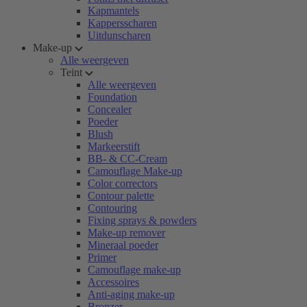
Kapmantels
Kappersscharen
Uitdunscharen
Make-up
Alle weergeven
Teint
Alle weergeven
Foundation
Concealer
Poeder
Blush
Markeerstift
BB- & CC-Cream
Camouflage Make-up
Color correctors
Contour palette
Contouring
Fixing sprays & powders
Make-up remover
Mineraal poeder
Primer
Camouflage make-up
Accessoires
Anti-aging make-up
Bronzer