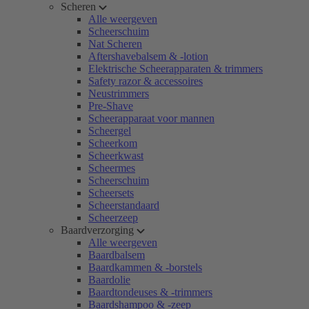
Scheren
Alle weergeven
Scheerschuim
Nat Scheren
Aftershavebalsem & -lotion
Elektrische Scheerapparaten & trimmers
Safety razor & accessoires
Neustrimmers
Pre-Shave
Scheerapparaat voor mannen
Scheergel
Scheerkom
Scheerkwast
Scheermes
Scheerschuim
Scheersets
Scheerstandaard
Scheerzeep
Baardverzorging
Alle weergeven
Baardbalsem
Baardkammen & -borstels
Baardolie
Baardtondeuses & -trimmers
Baardshampoo & -zeep