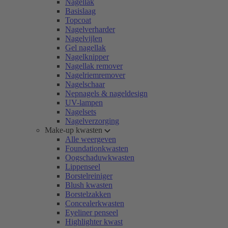
Nagellak
Basislaag
Topcoat
Nagelverharder
Nagelvijlen
Gel nagellak
Nagelknipper
Nagellak remover
Nagelriemremover
Nagelschaar
Nepnagels & nageldesign
UV-lampen
Nagelsets
Nagelverzorging
Make-up kwasten
Alle weergeven
Foundationkwasten
Oogschaduwkwasten
Lippenseel
Borstelreiniger
Blush kwasten
Borstelzakken
Concealerkwasten
Eyeliner penseel
Highlighter kwast