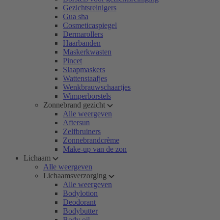
Gezichtsreinigers
Gua sha
Cosmeticaspiegel
Dermarollers
Haarbanden
Maskerkwasten
Pincet
Slaapmaskers
Wattenstaafjes
Wenkbrauwschaartjes
Wimperborstels
Zonnebrand gezicht
Alle weergeven
Aftersun
Zelfbruiners
Zonnebrandcrème
Make-up van de zon
Lichaam
Alle weergeven
Lichaamsverzorging
Alle weergeven
Bodylotion
Deodorant
Bodybutter
Body oil