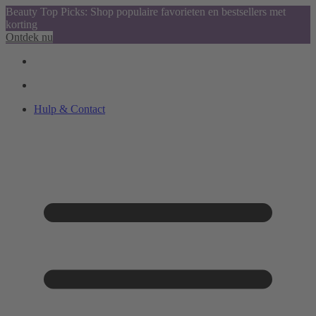
Beauty Top Picks: Shop populaire favorieten en bestsellers met
korting
Ontdek nu
Hulp & Contact