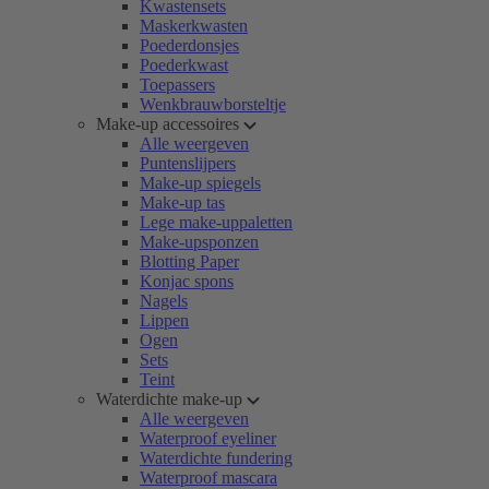
Kwastensets
Maskerkwasten
Poederdonsjes
Poederkwast
Toepassers
Wenkbrauwborsteltje
Make-up accessoires
Alle weergeven
Puntenslijpers
Make-up spiegels
Make-up tas
Lege make-uppaletten
Make-upsponzen
Blotting Paper
Konjac spons
Nagels
Lippen
Ogen
Sets
Teint
Waterdichte make-up
Alle weergeven
Waterproof eyeliner
Waterdichte fundering
Waterproof mascara