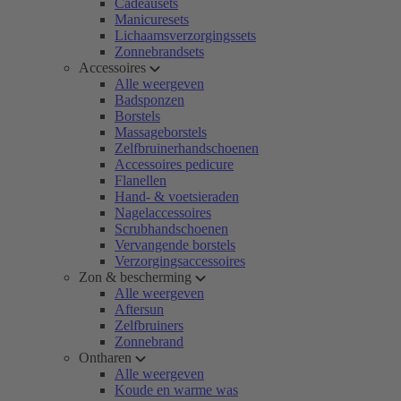
Cadeausets
Manicuresets
Lichaamsverzorgingssets
Zonnebrandsets
Accessoires
Alle weergeven
Badsponzen
Borstels
Massageborstels
Zelfbruinerhandschoenen
Accessoires pedicure
Flanellen
Hand- & voetsieraden
Nagelaccessoires
Scrubhandschoenen
Vervangende borstels
Verzorgingsaccessoires
Zon & bescherming
Alle weergeven
Aftersun
Zelfbruiners
Zonnebrand
Ontharen
Alle weergeven
Koude en warme was