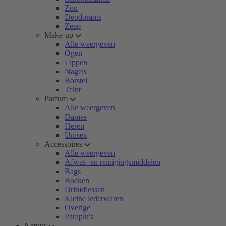
Zon
Deodorants
Zeep
Make-up
Alle weergeven
Ogen
Lippen
Nagels
Borstel
Teint
Parfum
Alle weergeven
Dames
Heren
Unisex
Accessoires
Alle weergeven
Afwas- en reinigingsmiddelen
Bags
Boeken
Drinkflessen
Kleine lederwaren
Overige
Paraplu's
Natuur