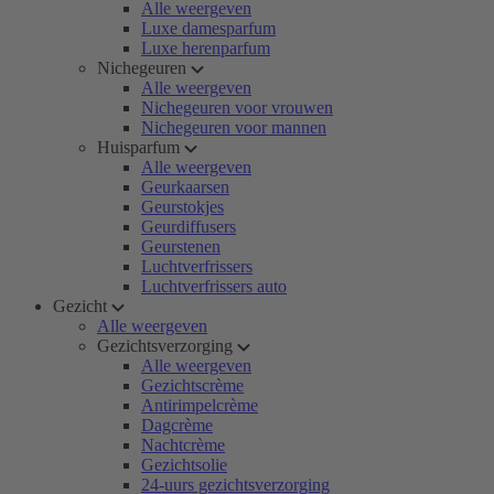
Alle weergeven
Luxe damesparfum
Luxe herenparfum
Nichegeuren
Alle weergeven
Nichegeuren voor vrouwen
Nichegeuren voor mannen
Huisparfum
Alle weergeven
Geurkaarsen
Geurstokjes
Geurdiffusers
Geurstenen
Luchtverfrissers
Luchtverfrissers auto
Gezicht
Alle weergeven
Gezichtsverzorging
Alle weergeven
Gezichtscrème
Antirimpelcrème
Dagcrème
Nachtcrème
Gezichtsolie
24-uurs gezichtsverzorging