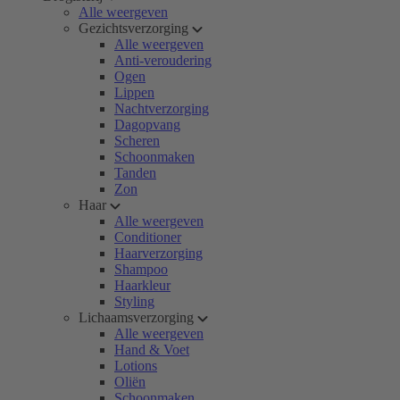
Alle weergeven
Gezichtsverzorging
Alle weergeven
Anti-veroudering
Ogen
Lippen
Nachtverzorging
Dagopvang
Scheren
Schoonmaken
Tanden
Zon
Haar
Alle weergeven
Conditioner
Haarverzorging
Shampoo
Haarkleur
Styling
Lichaamsverzorging
Alle weergeven
Hand & Voet
Lotions
Oliën
Schoonmaken