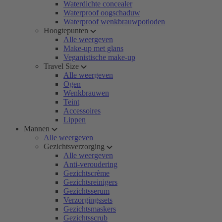
Waterdichte concealer
Waterproof oogschaduw
Waterproof wenkbrauwpotloden
Hoogtepunten
Alle weergeven
Make-up met glans
Veganistische make-up
Travel Size
Alle weergeven
Ogen
Wenkbrauwen
Teint
Accessoires
Lippen
Mannen
Alle weergeven
Gezichtsverzorging
Alle weergeven
Anti-veroudering
Gezichtscrème
Gezichtsreinigers
Gezichtsserum
Verzorgingssets
Gezichtsmaskers
Gezichtsscrub