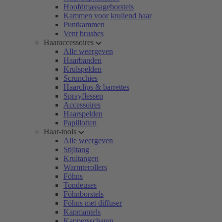
Hoofdmassageborstels
Kammen voor krullend haar
Puntkammen
Vent brushes
Haaraccessoires
Alle weergeven
Haarbanden
Krulspelden
Scrunchies
Haarclips & barrettes
Sprayflessen
Accessoires
Haarspelden
Papillotten
Haar-tools
Alle weergeven
Stijltang
Krultangen
Warmterollers
Föhns
Tondeuses
Föhnborstels
Föhns met diffuser
Kapmantels
Kappersscharen