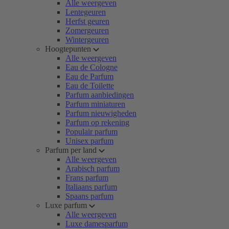
Alle weergeven
Lentegeuren
Herfst geuren
Zomergeuren
Wintergeuren
Hoogtepunten
Alle weergeven
Eau de Cologne
Eau de Parfum
Eau de Toilette
Parfum aanbiedingen
Parfum miniaturen
Parfum nieuwigheden
Parfum op rekening
Populair parfum
Unisex parfum
Parfum per land
Alle weergeven
Arabisch parfum
Frans parfum
Italiaans parfum
Spaans parfum
Luxe parfum
Alle weergeven
Luxe damesparfum