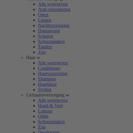
Alle weergeven
Anti-veroudering
Ogen
Lippen
Nachtverzorging
Dagopvang
Scheren
Schoonmaken
Tanden
Zon
Haar
Alle weergeven
Conditioner
Haarverzorging
Shampoo
Haarkleur
Styling
Lichaamsverzorging
Alle weergeven
Hand & Voet
Lotions
Oliën
Schoonmaken
Zon
Deodorants