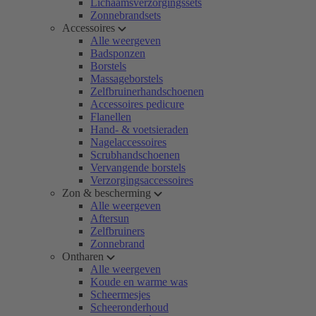
Lichaamsverzorgingssets
Zonnebrandsets
Accessoires
Alle weergeven
Badsponzen
Borstels
Massageborstels
Zelfbruinerhandschoenen
Accessoires pedicure
Flanellen
Hand- & voetsieraden
Nagelaccessoires
Scrubhandschoenen
Vervangende borstels
Verzorgingsaccessoires
Zon & bescherming
Alle weergeven
Aftersun
Zelfbruiners
Zonnebrand
Ontharen
Alle weergeven
Koude en warme was
Scheermesjes
Scheeronderhoud