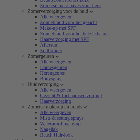
Zomerse must-haves voor hem
Zomerverzorging voor de huid
Alle weergeven
Zonnebrand voor het gezicht
Make-up met SPF
Zonnebrand voor het hele lichaam
Haarverzorging met SPF
Aftersun
Zelfbruiner
Zomergeuren
Alle weergeven
Damesgeuren
Herengeuren
Bodyspray
Huidverzorging
Alle weergeven
Gezicht & Lichaamsverzorging
Haarverzorging
Zomerse make-up en trends
Alle weergeven
Mists & setting sprays
Waterproof make-up
Nagellak
Beach Hair-look