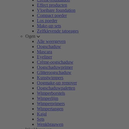
Effect producten
Vloeibare foundation
Compact poeder
Los poeder
Make-up sets
Zelfklevende tatoeages
Ogen
Alle weergeven
Oogschaduw
Mascara
Eyeliner
Crème-oogschaduw
Oogschaduwprimer
Glitteroogschaduw
Kunstwimpers
Oogmake-up remover
Oogschaduwpaletten
Wimperborstels
Wimperlijm
Wimperprimers
Wimpertangen
Kajal
Sets
Wenkbrauwen