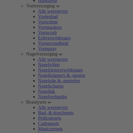
Handzeep
Voetverzorging
Alle weergeven
Voetenbad
Voetcrème
Voetmaskers
Voetscrub
Eeltverwijderaars
Voetgezondheid
Voetspray
Nagelverzorging
Alle weergeven
Nagelvijlen
Nagelriemverwijderaars
Nagelknippers & -tangen
Nagelolie & -penselen
Nagelscharen
Nagellak
Nagelverharder
Beautysets
Alle weergeven
Bad- & douchesets
Pedicuresets
Cadeausets
Manicuresets