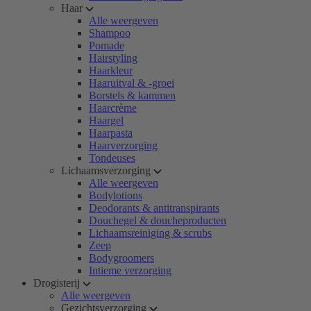
Haar
Alle weergeven
Shampoo
Pomade
Hairstyling
Haarkleur
Haaruitval & -groei
Borstels & kammen
Haarcrème
Haargel
Haarpasta
Haarverzorging
Tondeuses
Lichaamsverzorging
Alle weergeven
Bodylotions
Deodorants & antitranspirants
Douchegel & doucheproducten
Lichaamsreiniging & scrubs
Zeep
Bodygroomers
Intieme verzorging
Drogisterij
Alle weergeven
Gezichtsverzorging