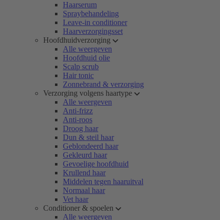
Haarserum
Spraybehandeling
Leave-in conditioner
Haarverzorgingsset
Hoofdhuidverzorging
Alle weergeven
Hoofdhuid olie
Scalp scrub
Hair tonic
Zonnebrand & verzorging
Verzorging volgens haartype
Alle weergeven
Anti-frizz
Anti-roos
Droog haar
Dun & steil haar
Geblondeerd haar
Gekleurd haar
Gevoelige hoofdhuid
Krullend haar
Middelen tegen haaruitval
Normaal haar
Vet haar
Conditioner & spoelen
Alle weergeven