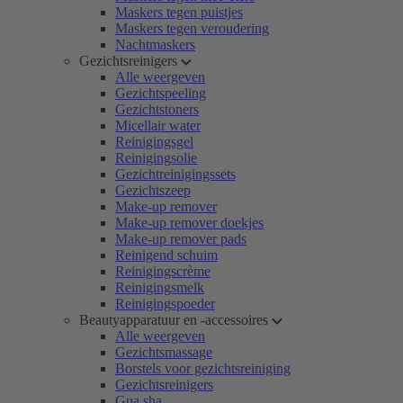
Maskers tegen puistjes
Maskers tegen veroudering
Nachtmaskers
Gezichtsreinigers
Alle weergeven
Gezichtspeeling
Gezichtstoners
Micellair water
Reinigingsgel
Reinigingsolie
Gezichtreinigingssets
Gezichtszeep
Make-up remover
Make-up remover doekjes
Make-up remover pads
Reinigend schuim
Reinigingscrème
Reinigingsmelk
Reinigingspoeder
Beautyapparatuur en -accessoires
Alle weergeven
Gezichtsmassage
Borstels voor gezichtsreiniging
Gezichtsreinigers
Gua sha