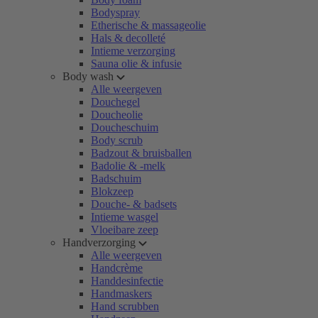
Bodyspray
Etherische & massageolie
Hals & decolleté
Intieme verzorging
Sauna olie & infusie
Body wash
Alle weergeven
Douchegel
Doucheolie
Doucheschuim
Body scrub
Badzout & bruisballen
Badolie & -melk
Badschuim
Blokzeep
Douche- & badsets
Intieme wasgel
Vloeibare zeep
Handverzorging
Alle weergeven
Handcrème
Handdesinfectie
Handmaskers
Hand scrubben