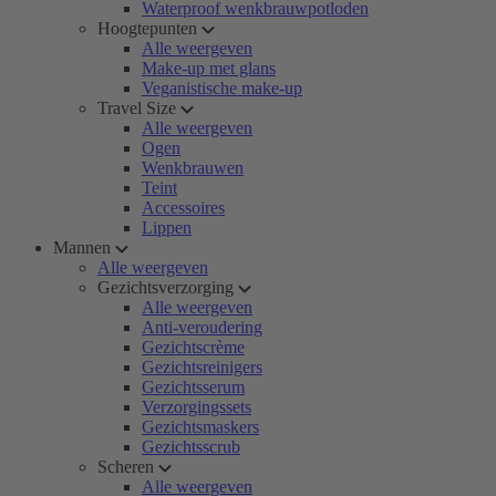
Waterproof wenkbrauwpotloden
Hoogtepunten
Alle weergeven
Make-up met glans
Veganistische make-up
Travel Size
Alle weergeven
Ogen
Wenkbrauwen
Teint
Accessoires
Lippen
Mannen
Alle weergeven
Gezichtsverzorging
Alle weergeven
Anti-veroudering
Gezichtscrème
Gezichtsreinigers
Gezichtsserum
Verzorgingssets
Gezichtsmaskers
Gezichtsscrub
Scheren
Alle weergeven