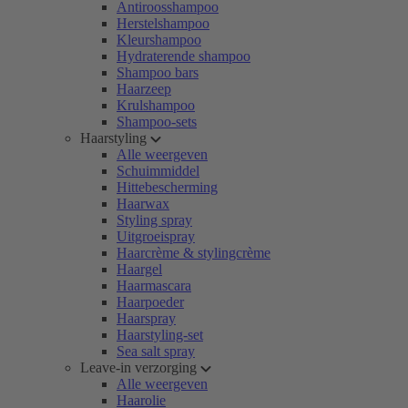
Antiroosshampoo
Herstelshampoo
Kleurshampoo
Hydraterende shampoo
Shampoo bars
Haarzeep
Krulshampoo
Shampoo-sets
Haarstyling
Alle weergeven
Schuimmiddel
Hittebescherming
Haarwax
Styling spray
Uitgroeispray
Haarcrème & stylingcrème
Haargel
Haarmascara
Haarpoeder
Haarspray
Haarstyling-set
Sea salt spray
Leave-in verzorging
Alle weergeven
Haarolie