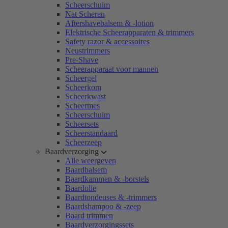
Scheerschuim
Nat Scheren
Aftershavebalsem & -lotion
Elektrische Scheerapparaten & trimmers
Safety razor & accessoires
Neustrimmers
Pre-Shave
Scheerapparaat voor mannen
Scheergel
Scheerkom
Scheerkwast
Scheermes
Scheerschuim
Scheersets
Scheerstandaard
Scheerzeep
Baardverzorging
Alle weergeven
Baardbalsem
Baardkammen & -borstels
Baardolie
Baardtondeuses & -trimmers
Baardshampoo & -zeep
Baard trimmen
Baardverzorgingssets