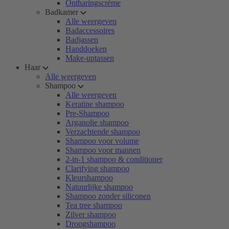
Ontharingscrème
Badkamer
Alle weergeven
Badaccessoires
Badjassen
Handdoeken
Make-uptassen
Haar
Alle weergeven
Shampoo
Alle weergeven
Keratine shampoo
Pre-Shampoo
Arganolie shampoo
Verzachtende shampoo
Shampoo voor volume
Shampoo voor mannen
2-in-1 shampoo & conditioner
Clarifying shampoo
Kleurshampoo
Natuurlijke shampoo
Shampoo zonder siliconen
Tea tree shampoo
Zilver shampoo
Droogshampoo