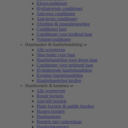
Kleurconditioner
Hydraterende conditioner
Anti-roos conditioner
Anti-kroes conditioner
Afzetting & reparatiespoeling
Conditioner bars
Conditioner voor krullend haar
Volumeconditioner
Haarmasker & haarbehandeling
Alle weergeven
Shea butter voor haar
Haarbehandeling voor droog haar
Conditioner voor gekleurd haar
Hydraterende haarbehandeling
Keratine haarbehandeling
Haarbehandeling krullen
Haarborstels & kammen
Alle weergeven
Ronde borstels
Anti-klit borstels
Platte borstels & paddle brushes
Houten borstels
Haarkammen
Borstels met varkenshaar
Haarknipkammen