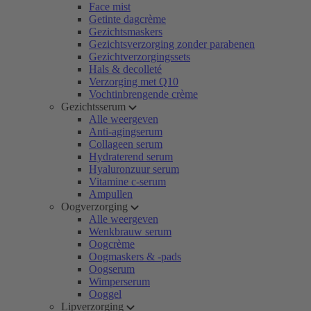
Face mist
Getinte dagcrème
Gezichtsmaskers
Gezichtsverzorging zonder parabenen
Gezichtverzorgingssets
Hals & decolleté
Verzorging met Q10
Vochtinbrengende crème
Gezichtsserum
Alle weergeven
Anti-agingserum
Collageen serum
Hydraterend serum
Hyaluronzuur serum
Vitamine c-serum
Ampullen
Oogverzorging
Alle weergeven
Wenkbrauw serum
Oogcrème
Oogmaskers & -pads
Oogserum
Wimperserum
Ooggel
Lipverzorging