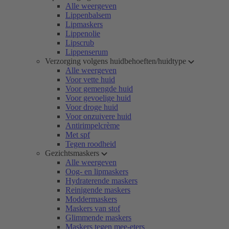
Alle weergeven
Lippenbalsem
Lipmaskers
Lippenolie
Lipscrub
Lippenserum
Verzorging volgens huidbehoeften/huidtype
Alle weergeven
Voor vette huid
Voor gemengde huid
Voor gevoelige huid
Voor droge huid
Voor onzuivere huid
Antirimpelcrème
Met spf
Tegen roodheid
Gezichtsmaskers
Alle weergeven
Oog- en lipmaskers
Hydraterende maskers
Reinigende maskers
Moddermaskers
Maskers van stof
Glimmende maskers
Maskers tegen mee-eters