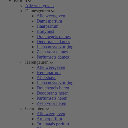
Parfum
Alle weergeven
Damesgeuren
Alle weergeven
Damesparfum
Haarparfum
Bodymist
Douchegels dames
Deodorants dames
Lichaamsverzorging
Zeep voor dames
Parfumsets dames
Herengeuren
Alle weergeven
Herenparfum
Aftershave
Lichaamsverzorging
Douchegels heren
Deodorants heren
Parfumsets heren
Zeep voor heren
Geurnoten
Alle weergeven
Amberparfum
Oriëntaals parfum