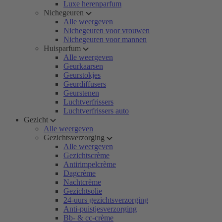
Luxe herenparfum
Nichegeuren
Alle weergeven
Nichegeuren voor vrouwen
Nichegeuren voor mannen
Huisparfum
Alle weergeven
Geurkaarsen
Geurstokjes
Geurdiffusers
Geurstenen
Luchtverfrissers
Luchtverfrissers auto
Gezicht
Alle weergeven
Gezichtsverzorging
Alle weergeven
Gezichtscrème
Antirimpelcrème
Dagcrème
Nachtcrème
Gezichtsolie
24-uurs gezichtsverzorging
Anti-puistjesverzorging
Bb- & cc-crème