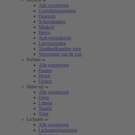
Alle weergeven
Gezichtsverzorging
Oogzorg
Schoonmaken
Maskers
Heren
Anti-veroudering
Lipverzorging
Tandheelkundige zorg
Verzorging van de zon
Parfum
Alle weergeven
Dames
Heren
Unisex
Make-up
Alle weergeven
Ogen
Lippen
Nagels
Teint
Lichaam
Alle weergeven
Lichaamsverzorging