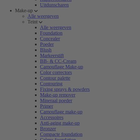
Uitdunscharen
Make-up
Alle weergeven
Teint
Alle weergeven
Foundation
Concealer
Poeder
Blush
Markeerstift
BB- & CC-Cream
Camouflage Make-up
Color correctors
Contour palette
Contouring
Fixing sprays & powders
Make-up remover
Mineraal poeder
Primer
Camouflage make-up
Accessoires
Anti-aging make-up
Bronzer
Compacte foundation
Crème-foundation