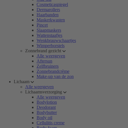
Cosmeticaspiegel
Dermarollers
Haarbanden
Maskerkwasten
Pincet
Slaapmaskers
Wattenstaafjes
Wenkbrauwschaartjes
Wimperborstels
Zonnebrand gezicht
Alle weergeven
Aftersun
Zelfbruiners
Zonnebrandcrème
Make-up van de zon
Lichaam
Alle weergeven
Lichaamsverzorging
Alle weergeven
Bodylotion
Deodorant
Bodybutter
Body oil
Cellulitis creme
Body foam