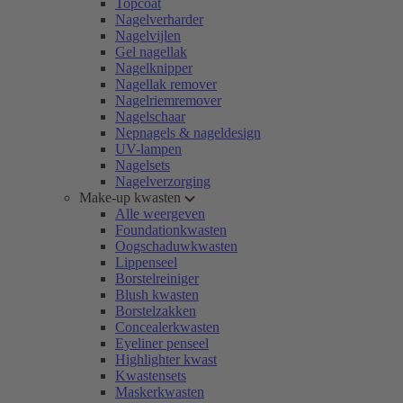
Topcoat
Nagelverharder
Nagelvijlen
Gel nagellak
Nagelknipper
Nagellak remover
Nagelriemremover
Nagelschaar
Nepnagels & nageldesign
UV-lampen
Nagelsets
Nagelverzorging
Make-up kwasten
Alle weergeven
Foundationkwasten
Oogschaduwkwasten
Lippenseel
Borstelreiniger
Blush kwasten
Borstelzakken
Concealerkwasten
Eyeliner penseel
Highlighter kwast
Kwastensets
Maskerkwasten