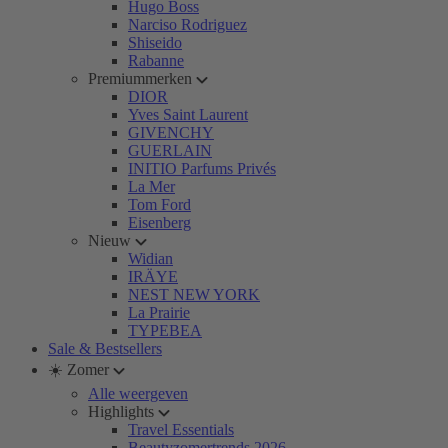
Hugo Boss
Narciso Rodriguez
Shiseido
Rabanne
Premiummerken
DIOR
Yves Saint Laurent
GIVENCHY
GUERLAIN
INITIO Parfums Privés
La Mer
Tom Ford
Eisenberg
Nieuw
Widian
IRÄYE
NEST NEW YORK
La Prairie
TYPEBEA
Sale & Bestsellers
☀️ Zomer
Alle weergeven
Highlights
Travel Essentials
Beautyzomertrends 2026