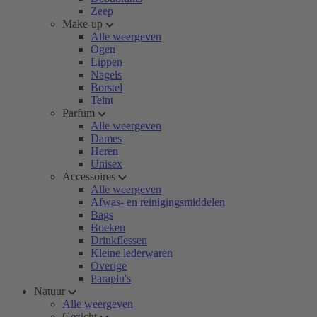
Zeep
Make-up
Alle weergeven
Ogen
Lippen
Nagels
Borstel
Teint
Parfum
Alle weergeven
Dames
Heren
Unisex
Accessoires
Alle weergeven
Afwas- en reinigingsmiddelen
Bags
Boeken
Drinkflessen
Kleine lederwaren
Overige
Paraplu's
Natuur
Alle weergeven
Gezicht