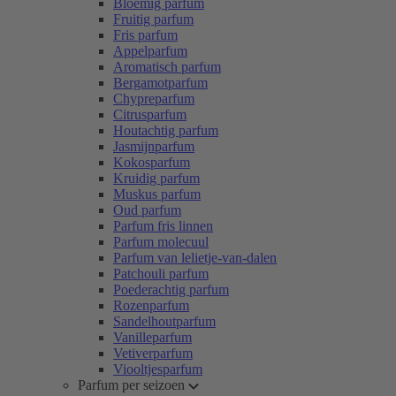
Bloemig parfum
Fruitig parfum
Fris parfum
Appelparfum
Aromatisch parfum
Bergamotparfum
Chypreparfum
Citrusparfum
Houtachtig parfum
Jasmijnparfum
Kokosparfum
Kruidig parfum
Muskus parfum
Oud parfum
Parfum fris linnen
Parfum molecuul
Parfum van lelietje-van-dalen
Patchouli parfum
Poederachtig parfum
Rozenparfum
Sandelhoutparfum
Vanilleparfum
Vetiverparfum
Viooltjesparfum
Parfum per seizoen