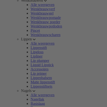
Wenkbrauwen
Alle weergeven
Wenkbrauwverf
Wenkbrauwgel
Wenkbrauwpomade
Wenkbrauw poeder
Wenkbrauwpotloden
Pincet
Wenkbrauwscharen
Lippen
Alle weergeven
Lippenstift
Lipgloss
Lipliner
Lip plumper
Liquid Lipstick
Accessoires
Lip primer
Lippenbalsem
Matte lippenstift
Lippenstiftsets
Nagels
Alle weergeven
Nagellak
Basislaag