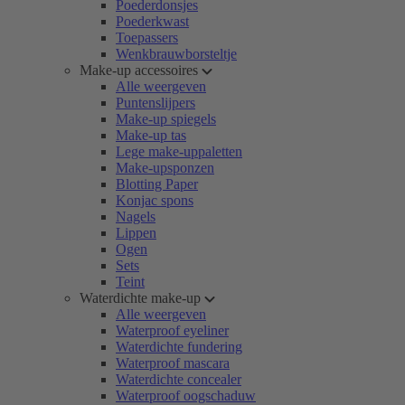
Poederdonsjes
Poederkwast
Toepassers
Wenkbrauwborsteltje
Make-up accessoires
Alle weergeven
Puntenslijpers
Make-up spiegels
Make-up tas
Lege make-uppaletten
Make-upsponzen
Blotting Paper
Konjac spons
Nagels
Lippen
Ogen
Sets
Teint
Waterdichte make-up
Alle weergeven
Waterproof eyeliner
Waterdichte fundering
Waterproof mascara
Waterdichte concealer
Waterproof oogschaduw