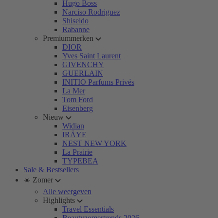
Hugo Boss
Narciso Rodriguez
Shiseido
Rabanne
Premiummerken
DIOR
Yves Saint Laurent
GIVENCHY
GUERLAIN
INITIO Parfums Privés
La Mer
Tom Ford
Eisenberg
Nieuw
Widian
IRÄYE
NEST NEW YORK
La Prairie
TYPEBEA
Sale & Bestsellers
☀️ Zomer
Alle weergeven
Highlights
Travel Essentials
Beautyzomertrends 2026