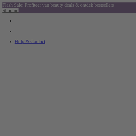
Flash Sale: Profiteer van beauty deals & ontdek bestsellers
Shop nu
Hulp & Contact