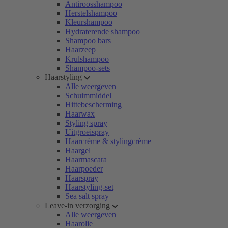
Antiroosshampoo
Herstelshampoo
Kleurshampoo
Hydraterende shampoo
Shampoo bars
Haarzeep
Krulshampoo
Shampoo-sets
Haarstyling
Alle weergeven
Schuimmiddel
Hittebescherming
Haarwax
Styling spray
Uitgroeispray
Haarcrème & stylingcrème
Haargel
Haarmascara
Haarpoeder
Haarspray
Haarstyling-set
Sea salt spray
Leave-in verzorging
Alle weergeven
Haarolie