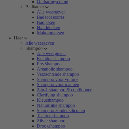
Ontharingscrème
Badkamer
Alle weergeven
Badaccessoires
Badjassen
Handdoeken
Make-uptassen
Haar
Alle weergeven
Shampoo
Alle weergeven
Keratine shampoo
Pre-Shampoo
Arganolie shampoo
Verzachtende shampoo
Shampoo voor volume
Shampoo voor mannen
2-in-1 shampoo & conditioner
Clarifying shampoo
Kleurshampoo
Natuurlijke shampoo
Shampoo zonder siliconen
Tea tree shampoo
Zilver shampoo
Droogshampoo