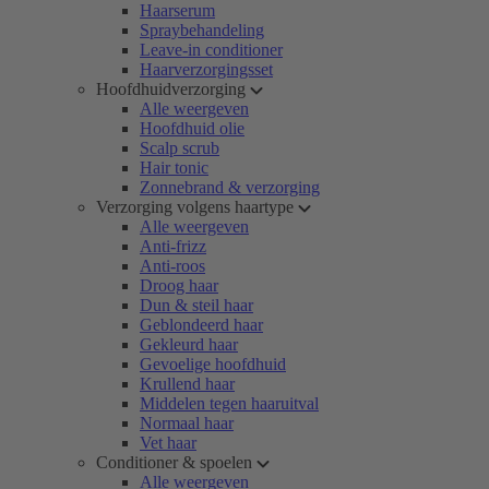
Haarserum
Spraybehandeling
Leave-in conditioner
Haarverzorgingsset
Hoofdhuidverzorging
Alle weergeven
Hoofdhuid olie
Scalp scrub
Hair tonic
Zonnebrand & verzorging
Verzorging volgens haartype
Alle weergeven
Anti-frizz
Anti-roos
Droog haar
Dun & steil haar
Geblondeerd haar
Gekleurd haar
Gevoelige hoofdhuid
Krullend haar
Middelen tegen haaruitval
Normaal haar
Vet haar
Conditioner & spoelen
Alle weergeven