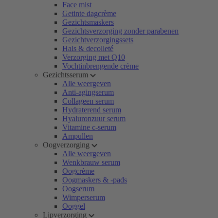
Face mist
Getinte dagcrème
Gezichtsmaskers
Gezichtsverzorging zonder parabenen
Gezichtverzorgingssets
Hals & decolleté
Verzorging met Q10
Vochtinbrengende crème
Gezichtsserum
Alle weergeven
Anti-agingserum
Collageen serum
Hydraterend serum
Hyaluronzuur serum
Vitamine c-serum
Ampullen
Oogverzorging
Alle weergeven
Wenkbrauw serum
Oogcrème
Oogmaskers & -pads
Oogserum
Wimperserum
Ooggel
Lipverzorging