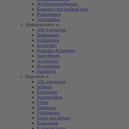
Hoofdmassageborstels
Kammen voor krullend haar
Puntkammen
Vent brushes
Haaraccessoires
Alle weergeven
Haarbanden
Krulspelden
Scrunchies
Haarclips & barrettes
Sprayflessen
Accessoires
Haarspelden
Papillotten
Haar-tools
Alle weergeven
Stijltang
Krultangen
Warmterollers
Föhns
Tondeuses
Föhnborstels
Föhns met diffuser
Kapmantels
Kappersscharen