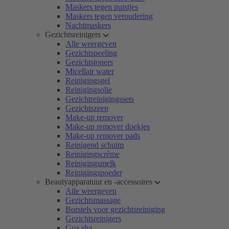
Maskers tegen puistjes
Maskers tegen veroudering
Nachtmaskers
Gezichtsreinigers
Alle weergeven
Gezichtspeeling
Gezichtstoners
Micellair water
Reinigingsgel
Reinigingsolie
Gezichtreinigingssets
Gezichtszeep
Make-up remover
Make-up remover doekjes
Make-up remover pads
Reinigend schuim
Reinigingscrème
Reinigingsmelk
Reinigingspoeder
Beautyapparatuur en -accessoires
Alle weergeven
Gezichtsmassage
Borstels voor gezichtsreiniging
Gezichtsreinigers
Gua sha