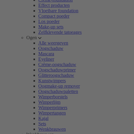
Effect producten
Vloeibare foundation
Compact poeder
Los poeder
Make-up sets
Zelfklevende tatoeages
Ogen
Alle weergeven
Oogschaduw
Mascara
Eyeliner
Crème-oogschaduw
Oogschaduwprimer
Glitteroogschaduw
Kunstwimpers
Oogmake-up remover
Oogschaduwpaletten
Wimperborstels
Wimperlijm
Wimperprimers
Wimpertangen
Kajal
Sets
Wenkbrauwen