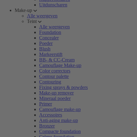
Uitdunscharen
Make-up
Alle weergeven
Teint
Alle weergeven
Foundation
Concealer
Poeder
Blush
Markeerstift
BB- & CC-Cream
Camouflage Make-up
Color correctors
Contour palette
Contouring
Fixing sprays & powders
Make-up remover
Mineraal poeder
Primer
Camouflage make-up
Accessoires
Anti-aging make-up
Bronzer
Compacte foundation
Crème-foundation