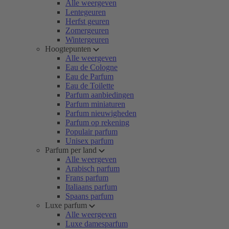
Alle weergeven
Lentegeuren
Herfst geuren
Zomergeuren
Wintergeuren
Hoogtepunten
Alle weergeven
Eau de Cologne
Eau de Parfum
Eau de Toilette
Parfum aanbiedingen
Parfum miniaturen
Parfum nieuwigheden
Parfum op rekening
Populair parfum
Unisex parfum
Parfum per land
Alle weergeven
Arabisch parfum
Frans parfum
Italiaans parfum
Spaans parfum
Luxe parfum
Alle weergeven
Luxe damesparfum