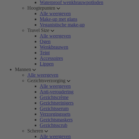
Waterproof wenkbrauwpotloden
Hoogtepunten
Alle weergeven
Make-up met glans
Veganistische make-up
Travel Size
Alle weergeven
Ogen
Wenkbrauwen
Teint
Accessoires
Lippen
Mannen
Alle weergeven
Gezichtsverzorging
Alle weergeven
Anti-veroudering
Gezichtscrème
Gezichtsreinigers
Gezichtsserum
Verzorgingssets
Gezichtsmaskers
Gezichtsscrub
Scheren
Alle weergeven