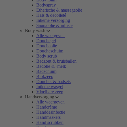
Bodyspray
Etherische & massageolie
Hals & decolleté
Intieme verzorging
Sauna olie & infusie
Body wash
Alle weergeven
Douchegel
Doucheolie
Doucheschuim
Body scrub
Badzout & bruisballen
Badolie & -melk
Badschuim
Blokzeep
Douche- & badsets
Intieme wasgel
Vloeibare zeep
Handverzorging
Alle weergeven
Handcrème
Handdesinfectie
Handmaskers
Hand scrubben