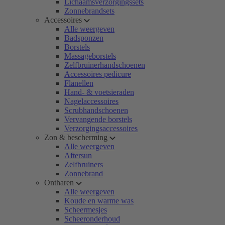
Lichaamsverzorgingssets
Zonnebrandsets
Accessoires
Alle weergeven
Badsponzen
Borstels
Massageborstels
Zelfbruinerhandschoenen
Accessoires pedicure
Flanellen
Hand- & voetsieraden
Nagelaccessoires
Scrubhandschoenen
Vervangende borstels
Verzorgingsaccessoires
Zon & bescherming
Alle weergeven
Aftersun
Zelfbruiners
Zonnebrand
Ontharen
Alle weergeven
Koude en warme was
Scheermesjes
Scheeronderhoud