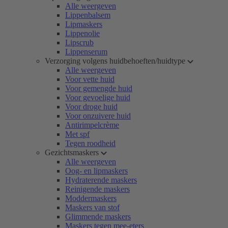
Alle weergeven
Lippenbalsem
Lipmaskers
Lippenolie
Lipscrub
Lippenserum
Verzorging volgens huidbehoeften/huidtype
Alle weergeven
Voor vette huid
Voor gemengde huid
Voor gevoelige huid
Voor droge huid
Voor onzuivere huid
Antirimpelcrème
Met spf
Tegen roodheid
Gezichtsmaskers
Alle weergeven
Oog- en lipmaskers
Hydraterende maskers
Reinigende maskers
Moddermaskers
Maskers van stof
Glimmende maskers
Maskers tegen mee-eters