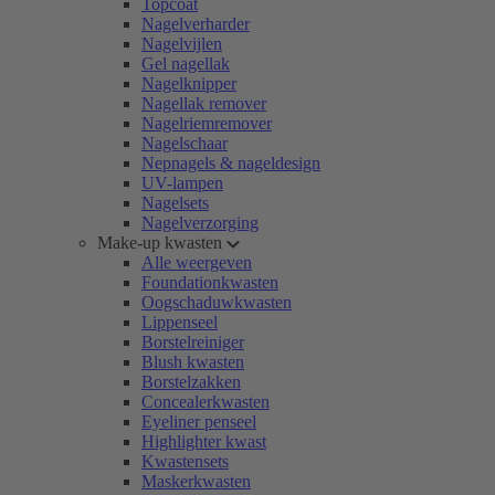
Topcoat
Nagelverharder
Nagelvijlen
Gel nagellak
Nagelknipper
Nagellak remover
Nagelriemremover
Nagelschaar
Nepnagels & nageldesign
UV-lampen
Nagelsets
Nagelverzorging
Make-up kwasten
Alle weergeven
Foundationkwasten
Oogschaduwkwasten
Lippenseel
Borstelreiniger
Blush kwasten
Borstelzakken
Concealerkwasten
Eyeliner penseel
Highlighter kwast
Kwastensets
Maskerkwasten