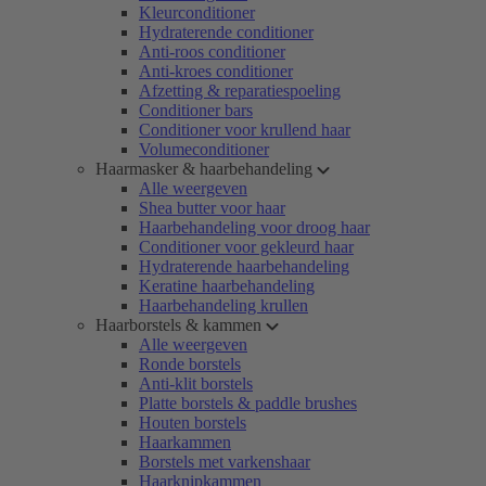
Kleurconditioner
Hydraterende conditioner
Anti-roos conditioner
Anti-kroes conditioner
Afzetting & reparatiespoeling
Conditioner bars
Conditioner voor krullend haar
Volumeconditioner
Haarmasker & haarbehandeling
Alle weergeven
Shea butter voor haar
Haarbehandeling voor droog haar
Conditioner voor gekleurd haar
Hydraterende haarbehandeling
Keratine haarbehandeling
Haarbehandeling krullen
Haarborstels & kammen
Alle weergeven
Ronde borstels
Anti-klit borstels
Platte borstels & paddle brushes
Houten borstels
Haarkammen
Borstels met varkenshaar
Haarknipkammen