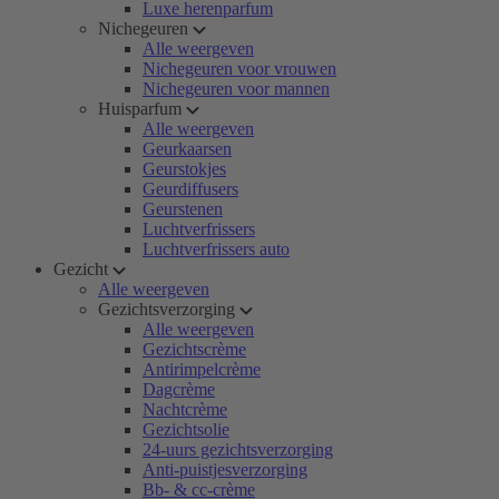
Luxe herenparfum
Nichegeuren
Alle weergeven
Nichegeuren voor vrouwen
Nichegeuren voor mannen
Huisparfum
Alle weergeven
Geurkaarsen
Geurstokjes
Geurdiffusers
Geurstenen
Luchtverfrissers
Luchtverfrissers auto
Gezicht
Alle weergeven
Gezichtsverzorging
Alle weergeven
Gezichtscrème
Antirimpelcrème
Dagcrème
Nachtcrème
Gezichtsolie
24-uurs gezichtsverzorging
Anti-puistjesverzorging
Bb- & cc-crème