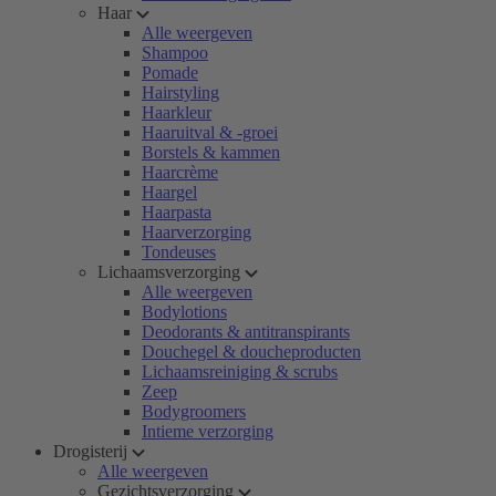
Haar
Alle weergeven
Shampoo
Pomade
Hairstyling
Haarkleur
Haaruitval & -groei
Borstels & kammen
Haarcrème
Haargel
Haarpasta
Haarverzorging
Tondeuses
Lichaamsverzorging
Alle weergeven
Bodylotions
Deodorants & antitranspirants
Douchegel & doucheproducten
Lichaamsreiniging & scrubs
Zeep
Bodygroomers
Intieme verzorging
Drogisterij
Alle weergeven
Gezichtsverzorging