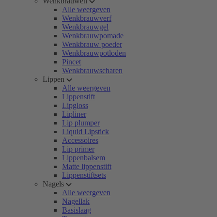
Wenkbrauwen
Alle weergeven
Wenkbrauwverf
Wenkbrauwgel
Wenkbrauwpomade
Wenkbrauw poeder
Wenkbrauwpotloden
Pincet
Wenkbrauwscharen
Lippen
Alle weergeven
Lippenstift
Lipgloss
Lipliner
Lip plumper
Liquid Lipstick
Accessoires
Lip primer
Lippenbalsem
Matte lippenstift
Lippenstiftsets
Nagels
Alle weergeven
Nagellak
Basislaag