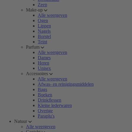
Zeep
Make-up
Alle weergeven
Ogen
Lippen
Nagels
Borstel
Teint
Parfum
Alle weergeven
Dames
Heren
Unisex
Accessoires
Alle weergeven
Afwas- en reinigingsmiddelen
Bags
Boeken
Drinkflessen
Kleine lederwaren
Overige
Paraplu's
Natuur
Alle weergeven
Gezicht