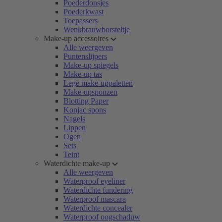
Poederdonsjes
Poederkwast
Toepassers
Wenkbrauwborsteltje
Make-up accessoires
Alle weergeven
Puntenslijpers
Make-up spiegels
Make-up tas
Lege make-uppaletten
Make-upsponzen
Blotting Paper
Konjac spons
Nagels
Lippen
Ogen
Sets
Teint
Waterdichte make-up
Alle weergeven
Waterproof eyeliner
Waterdichte fundering
Waterproof mascara
Waterdichte concealer
Waterproof oogschaduw