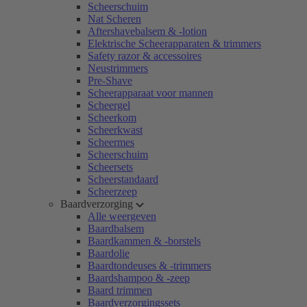
Scheerschuim
Nat Scheren
Aftershavebalsem & -lotion
Elektrische Scheerapparaten & trimmers
Safety razor & accessoires
Neustrimmers
Pre-Shave
Scheerapparaat voor mannen
Scheergel
Scheerkom
Scheerkwast
Scheermes
Scheerschuim
Scheersets
Scheerstandaard
Scheerzeep
Baardverzorging
Alle weergeven
Baardbalsem
Baardkammen & -borstels
Baardolie
Baardtondeuses & -trimmers
Baardshampoo & -zeep
Baard trimmen
Baardverzorgingssets