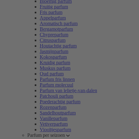
Bloemig parfum
Fruitig parfum
Fris parfum
Appelparfum
Aromatisch parfum
Bergamotparfum
Chypreparfum
Citrusparfum
Houtachtig parfum
Jasmijnparfum
Kokosparfum
Kruidig parfum
Muskus parfum
Oud parfum
Parfum fris linnen
Parfum molecuul
Parfum van lelietje-van-dalen
Patchouli parfum
Poederachtig parfum
Rozenparfum
Sandelhoutparfum
Vanilleparfum
Vetiverparfum
Viooltjesparfum
Parfum per seizoen