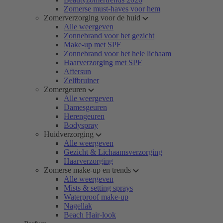
Zomerse must-haves voor hem
Zomerverzorging voor de huid
Alle weergeven
Zonnebrand voor het gezicht
Make-up met SPF
Zonnebrand voor het hele lichaam
Haarverzorging met SPF
Aftersun
Zelfbruiner
Zomergeuren
Alle weergeven
Damesgeuren
Herengeuren
Bodyspray
Huidverzorging
Alle weergeven
Gezicht & Lichaamsverzorging
Haarverzorging
Zomerse make-up en trends
Alle weergeven
Mists & setting sprays
Waterproof make-up
Nagellak
Beach Hair-look