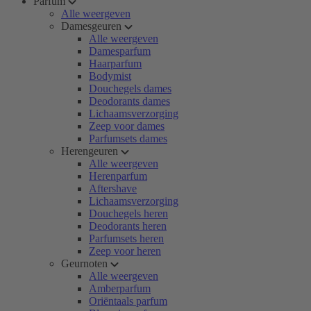
Parfum
Alle weergeven
Damesgeuren
Alle weergeven
Damesparfum
Haarparfum
Bodymist
Douchegels dames
Deodorants dames
Lichaamsverzorging
Zeep voor dames
Parfumsets dames
Herengeuren
Alle weergeven
Herenparfum
Aftershave
Lichaamsverzorging
Douchegels heren
Deodorants heren
Parfumsets heren
Zeep voor heren
Geurnoten
Alle weergeven
Amberparfum
Oriëntaals parfum