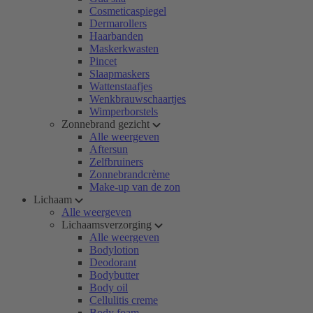
Cosmeticaspiegel
Dermarollers
Haarbanden
Maskerkwasten
Pincet
Slaapmaskers
Wattenstaafjes
Wenkbrauwschaartjes
Wimperborstels
Zonnebrand gezicht
Alle weergeven
Aftersun
Zelfbruiners
Zonnebrandcrème
Make-up van de zon
Lichaam
Alle weergeven
Lichaamsverzorging
Alle weergeven
Bodylotion
Deodorant
Bodybutter
Body oil
Cellulitis creme
Body foam