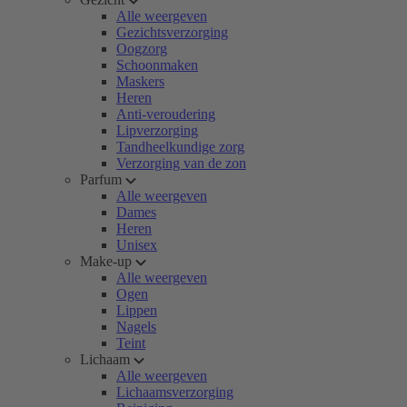
Alle weergeven
Gezichtsverzorging
Oogzorg
Schoonmaken
Maskers
Heren
Anti-veroudering
Lipverzorging
Tandheelkundige zorg
Verzorging van de zon
Parfum
Alle weergeven
Dames
Heren
Unisex
Make-up
Alle weergeven
Ogen
Lippen
Nagels
Teint
Lichaam
Alle weergeven
Lichaamsverzorging