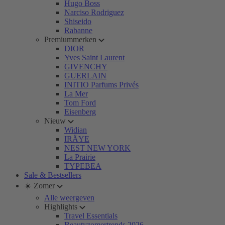
Hugo Boss
Narciso Rodriguez
Shiseido
Rabanne
Premiummerken
DIOR
Yves Saint Laurent
GIVENCHY
GUERLAIN
INITIO Parfums Privés
La Mer
Tom Ford
Eisenberg
Nieuw
Widian
IRÄYE
NEST NEW YORK
La Prairie
TYPEBEA
Sale & Bestsellers
☀️ Zomer
Alle weergeven
Highlights
Travel Essentials
Beautyzomertrends 2026