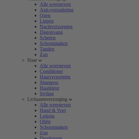
Alle weergeven
Anti-veroudering
Ogen
Lippen
Nachtverzorging
Dagopvang
Scheren
Schoonmaken
Tanden
Zon
Haar
Alle weergeven
Conditioner
Haarverzorging
Shampoo
Haarkleur
Styling
Lichaamsverzorging
Alle weergeven
Hand & Voet
Lotions
Oliën
Schoonmaken
Zon
Deodorants