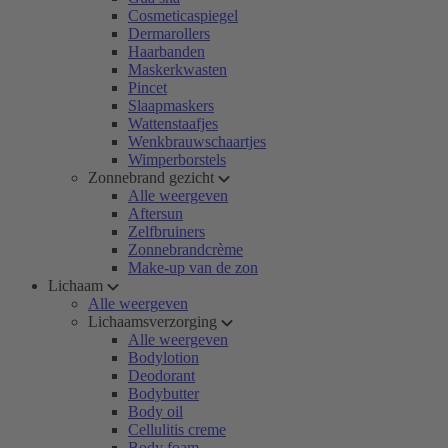
Cosmeticaspiegel
Dermarollers
Haarbanden
Maskerkwasten
Pincet
Slaapmaskers
Wattenstaafjes
Wenkbrauwschaartjes
Wimperborstels
Zonnebrand gezicht
Alle weergeven
Aftersun
Zelfbruiners
Zonnebrandcrème
Make-up van de zon
Lichaam
Alle weergeven
Lichaamsverzorging
Alle weergeven
Bodylotion
Deodorant
Bodybutter
Body oil
Cellulitis creme
Body foam