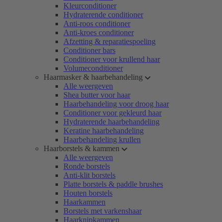
Kleurconditioner
Hydraterende conditioner
Anti-roos conditioner
Anti-kroes conditioner
Afzetting & reparatiespoeling
Conditioner bars
Conditioner voor krullend haar
Volumeconditioner
Haarmasker & haarbehandeling
Alle weergeven
Shea butter voor haar
Haarbehandeling voor droog haar
Conditioner voor gekleurd haar
Hydraterende haarbehandeling
Keratine haarbehandeling
Haarbehandeling krullen
Haarborstels & kammen
Alle weergeven
Ronde borstels
Anti-klit borstels
Platte borstels & paddle brushes
Houten borstels
Haarkammen
Borstels met varkenshaar
Haarknipkammen