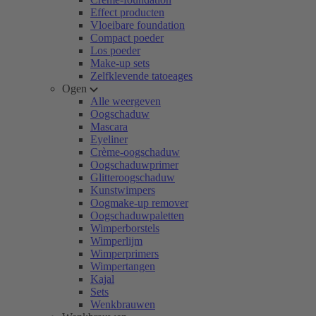
Effect producten
Vloeibare foundation
Compact poeder
Los poeder
Make-up sets
Zelfklevende tatoeages
Ogen
Alle weergeven
Oogschaduw
Mascara
Eyeliner
Crème-oogschaduw
Oogschaduwprimer
Glitteroogschaduw
Kunstwimpers
Oogmake-up remover
Oogschaduwpaletten
Wimperborstels
Wimperlijm
Wimperprimers
Wimpertangen
Kajal
Sets
Wenkbrauwen