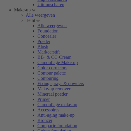
Uitdunscharen
Make-up
Alle weergeven
Teint
Alle weergeven
Foundation
Concealer
Poeder
Blush
Markeerstift
BB- & CC-Cream
Camouflage Make-up
Color correctors
Contour palette
Contouring
Fixing sprays & powders
Make-up remover
Mineraal poeder
Primer
Camouflage make-up
Accessoires
Anti-aging make-up
Bronzer
Compacte foundation
Crème-foundation