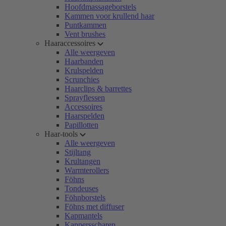
Hoofdmassageborstels
Kammen voor krullend haar
Puntkammen
Vent brushes
Haaraccessoires
Alle weergeven
Haarbanden
Krulspelden
Scrunchies
Haarclips & barrettes
Sprayflessen
Accessoires
Haarspelden
Papillotten
Haar-tools
Alle weergeven
Stijltang
Krultangen
Warmterollers
Föhns
Tondeuses
Föhnborstels
Föhns met diffuser
Kapmantels
Kappersscharen