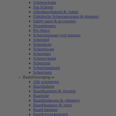
Scheerschuim
Nat Scheren
Aftershavebalsem & -lotion
Elektrische Scheerapparaten & trimmers
Safety razor & accessoires
Neustrimmers
Pre-Shave
Scheerapparaat voor mannen
Scheergel
Scheerkom
Scheerkwast
Scheermes
Scheerschuim
Scheersets
Scheerstandaard
Scheerzeep
Baardverzorging
Alle weergeven
Baardbalsem
Baardkammen & -borstels
Baardolie
Baardtondeuses & -trimmers
Baardshampoo & -zeep
Baard trimmen
Baardverzorgingssets