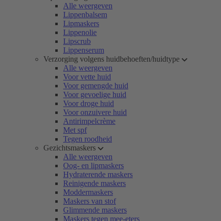
Alle weergeven
Lippenbalsem
Lipmaskers
Lippenolie
Lipscrub
Lippenserum
Verzorging volgens huidbehoeften/huidtype
Alle weergeven
Voor vette huid
Voor gemengde huid
Voor gevoelige huid
Voor droge huid
Voor onzuivere huid
Antirimpelcrème
Met spf
Tegen roodheid
Gezichtsmaskers
Alle weergeven
Oog- en lipmaskers
Hydraterende maskers
Reinigende maskers
Moddermaskers
Maskers van stof
Glimmende maskers
Maskers tegen mee-eters