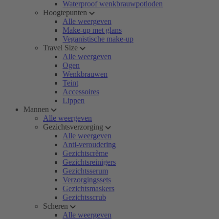
Waterproof wenkbrauwpotloden
Hoogtepunten
Alle weergeven
Make-up met glans
Veganistische make-up
Travel Size
Alle weergeven
Ogen
Wenkbrauwen
Teint
Accessoires
Lippen
Mannen
Alle weergeven
Gezichtsverzorging
Alle weergeven
Anti-veroudering
Gezichtscrème
Gezichtsreinigers
Gezichtsserum
Verzorgingssets
Gezichtsmaskers
Gezichtsscrub
Scheren
Alle weergeven