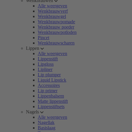
Wenkbrauwen
Alle weergeven
Wenkbrauwverf
Wenkbrauwgel
Wenkbrauwpomade
Wenkbrauw poeder
Wenkbrauwpotloden
Pincet
Wenkbrauwscharen
Lippen
Alle weergeven
Lippenstift
Lipgloss
Lipliner
Lip plumper
Liquid Lipstick
Accessoires
Lip primer
Lippenbalsem
Matte lippenstift
Lippenstiftsets
Nagels
Alle weergeven
Nagellak
Basislaag