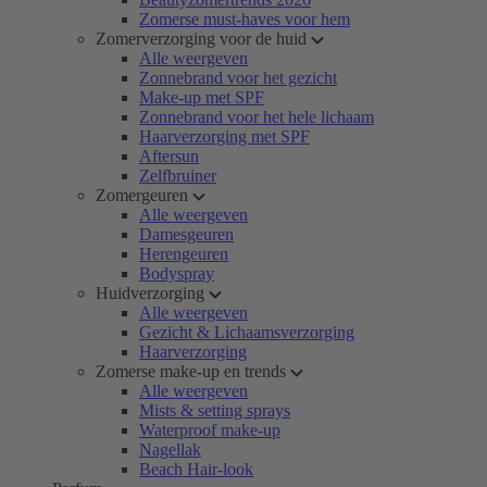
Zomerse must-haves voor hem
Zomerverzorging voor de huid
Alle weergeven
Zonnebrand voor het gezicht
Make-up met SPF
Zonnebrand voor het hele lichaam
Haarverzorging met SPF
Aftersun
Zelfbruiner
Zomergeuren
Alle weergeven
Damesgeuren
Herengeuren
Bodyspray
Huidverzorging
Alle weergeven
Gezicht & Lichaamsverzorging
Haarverzorging
Zomerse make-up en trends
Alle weergeven
Mists & setting sprays
Waterproof make-up
Nagellak
Beach Hair-look