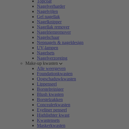
Topcoat
Nagelverharder
Nagelvijlen
Gel nagellak
Nagelknipper
Nagellak remover
Nagelriemremover
Nagelschaar
Nepnagels & nageldesign
UV-lampen
Nagelsets
Nagelverzorging
Make-up kwasten
Alle weergeven
Foundationkwasten
Oogschaduwkwasten
Lippenseel
Borstelreiniger
Blush kwasten
Borstelzakken
Concealerkwasten
Eyeliner penseel
Highlighter kwast
Kwastensets
Maskerkwasten