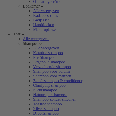
Ontharingscrème
Badkamer
Alle weergeven
Badaccessoires
Badjassen
Handdoeken
Make-uptassen
Haar
Alle weergeven
Shampoo
Alle weergeven
Keratine shampoo
Pre-Shampoo
Arganolie shampoo
Verzachtende shampoo
Shampoo voor volume
Shampoo voor mannen
2-in-1 shampoo & conditioner
Clarifying shampoo
Kleurshampoo
Natuurlijke shampoo
Shampoo zonder siliconen
Tea tree shampoo
Zilver shampoo
Droogshampoo