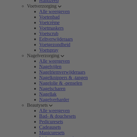
Handzeep
Voetverzorging
Alle weergeven
Voetenbad
Voetcrème
Voetmaskers
Voetscrub
Eeltverwijderaars
Voetgezondheid
Voetspray
Nagelverzorging
Alle weergeven
Nagelvijlen
Nagelriemverwijderaars
Nagelknippers & -tangen
Nagelolie & -penselen
Nagelscharen
Nagellak
Nagelverharder
Beautysets
Alle weergeven
Bad- & douchesets
Pedicuresets
Cadeausets
Manicuresets