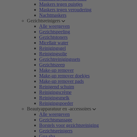
Maskers tegen puistjes
Maskers tegen veroudering
Nachtmaskers
Gezichtsreinigers
Alle weergeven
Gezichtspeeling
Gezichtstoners
Micellair water
Reinigingsgel
Reinigingsolie
Gezichtreinigingssets
Gezichtszeep
Make-up remover
Make-up remover doekjes
Make-up remover pads
Reinigend schuim
Reinigingscrème
Reinigingsmelk
Reinigingspoeder
Beautyapparatuur en -accessoires
Alle weergeven
Gezichtsmassage
Borstels voor gezichtsreiniging
Gezichtsreinigers
Gua sha