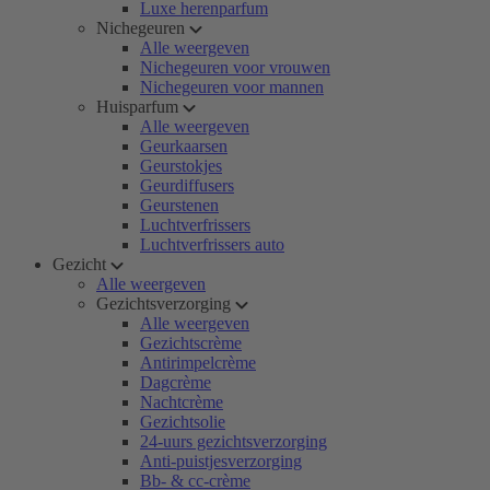
Luxe herenparfum
Nichegeuren
Alle weergeven
Nichegeuren voor vrouwen
Nichegeuren voor mannen
Huisparfum
Alle weergeven
Geurkaarsen
Geurstokjes
Geurdiffusers
Geurstenen
Luchtverfrissers
Luchtverfrissers auto
Gezicht
Alle weergeven
Gezichtsverzorging
Alle weergeven
Gezichtscrème
Antirimpelcrème
Dagcrème
Nachtcrème
Gezichtsolie
24-uurs gezichtsverzorging
Anti-puistjesverzorging
Bb- & cc-crème