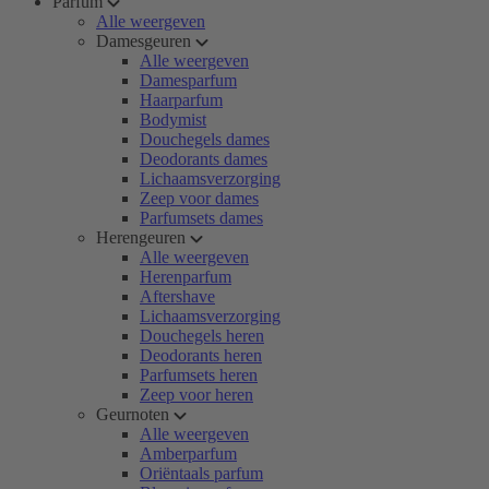
Parfum
Alle weergeven
Damesgeuren
Alle weergeven
Damesparfum
Haarparfum
Bodymist
Douchegels dames
Deodorants dames
Lichaamsverzorging
Zeep voor dames
Parfumsets dames
Herengeuren
Alle weergeven
Herenparfum
Aftershave
Lichaamsverzorging
Douchegels heren
Deodorants heren
Parfumsets heren
Zeep voor heren
Geurnoten
Alle weergeven
Amberparfum
Oriëntaals parfum