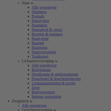
Haar
Alle weergeven
Shampoo
Pomade
Hairstyling
Haarkleur
Haaruitval & -groei
Borstels & kammen
Haarcrème
Haargel
Haarpasta
Haarverzorging
Tondeuses
Lichaamsverzorging
Alle weergeven
Bodylotions
Deodorants & antitranspirants
Douchegel & doucheproducten
Lichaamsreiniging & scrubs
Zeep
Bodygroomers
Intieme verzorging
Drogisterij
Alle weergeven
Gezichtsverzorging