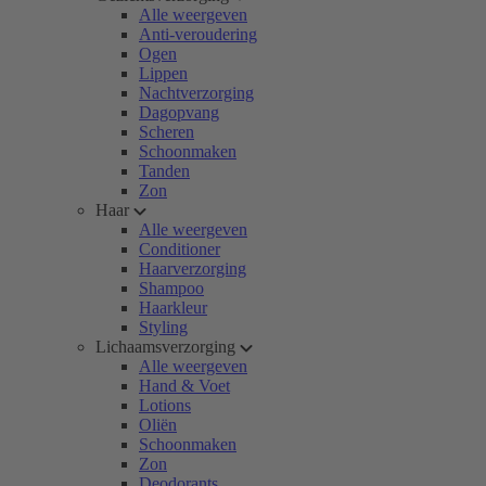
Alle weergeven
Anti-veroudering
Ogen
Lippen
Nachtverzorging
Dagopvang
Scheren
Schoonmaken
Tanden
Zon
Haar
Alle weergeven
Conditioner
Haarverzorging
Shampoo
Haarkleur
Styling
Lichaamsverzorging
Alle weergeven
Hand & Voet
Lotions
Oliën
Schoonmaken
Zon
Deodorants