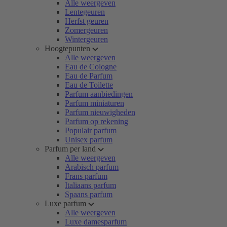
Alle weergeven
Lentegeuren
Herfst geuren
Zomergeuren
Wintergeuren
Hoogtepunten
Alle weergeven
Eau de Cologne
Eau de Parfum
Eau de Toilette
Parfum aanbiedingen
Parfum miniaturen
Parfum nieuwigheden
Parfum op rekening
Populair parfum
Unisex parfum
Parfum per land
Alle weergeven
Arabisch parfum
Frans parfum
Italiaans parfum
Spaans parfum
Luxe parfum
Alle weergeven
Luxe damesparfum