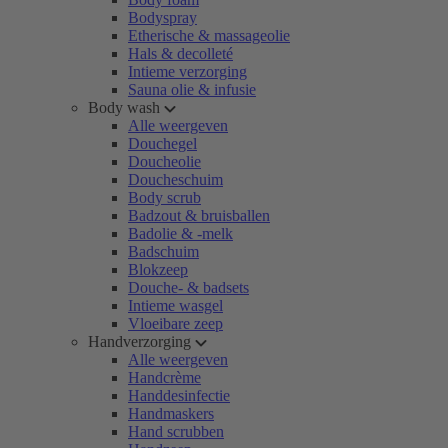
Bodyspray
Etherische & massageolie
Hals & decolleté
Intieme verzorging
Sauna olie & infusie
Body wash
Alle weergeven
Douchegel
Doucheolie
Doucheschuim
Body scrub
Badzout & bruisballen
Badolie & -melk
Badschuim
Blokzeep
Douche- & badsets
Intieme wasgel
Vloeibare zeep
Handverzorging
Alle weergeven
Handcrème
Handdesinfectie
Handmaskers
Hand scrubben