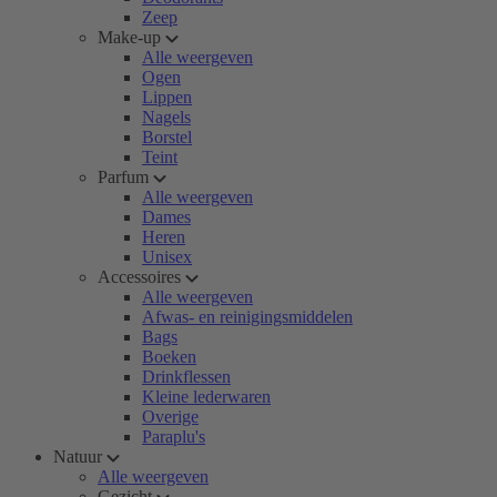
Zeep
Make-up
Alle weergeven
Ogen
Lippen
Nagels
Borstel
Teint
Parfum
Alle weergeven
Dames
Heren
Unisex
Accessoires
Alle weergeven
Afwas- en reinigingsmiddelen
Bags
Boeken
Drinkflessen
Kleine lederwaren
Overige
Paraplu's
Natuur
Alle weergeven
Gezicht