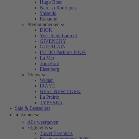
Hugo Boss
Narciso Rodriguez
Shiseido
Rabanne
Premiummerken
DIOR
Yves Saint Laurent
GIVENCHY
GUERLAIN
INITIO Parfums Privés
La Mer
Tom Ford
Eisenberg
Nieuw
Widian
IRÄYE
NEST NEW YORK
La Prairie
TYPEBEA
Sale & Bestsellers
☀️ Zomer
Alle weergeven
Highlights
Travel Essentials
Beautyzomertrends 2026