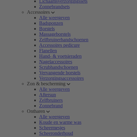
Lichaamsverzorgingssets
Zonnebrandsets
Accessoires
Alle weergeven
Badsponzen
Borstels
Massageborstels
Zelfbruinerhandschoenen
Accessoires pedicure
Flanellen
Hand- & voetsieraden
Nagelaccessoires
Scrubhandschoenen
Vervangende borstels
Verzorgingsaccessoires
Zon & bescherming
Alle weergeven
Aftersun
Zelfbruiners
Zonnebrand
Ontharen
Alle weergeven
Koude en warme was
Scheermesjes
Scheeronderhoud