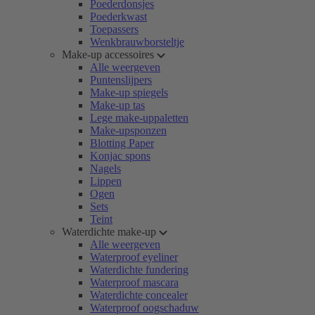
Poederdonsjes
Poederkwast
Toepassers
Wenkbrauwborsteltje
Make-up accessoires
Alle weergeven
Puntenslijpers
Make-up spiegels
Make-up tas
Lege make-uppaletten
Make-upsponzen
Blotting Paper
Konjac spons
Nagels
Lippen
Ogen
Sets
Teint
Waterdichte make-up
Alle weergeven
Waterproof eyeliner
Waterdichte fundering
Waterproof mascara
Waterdichte concealer
Waterproof oogschaduw