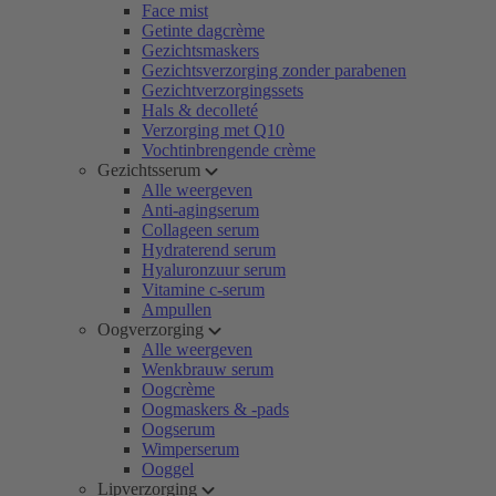
Face mist
Getinte dagcrème
Gezichtsmaskers
Gezichtsverzorging zonder parabenen
Gezichtverzorgingssets
Hals & decolleté
Verzorging met Q10
Vochtinbrengende crème
Gezichtsserum
Alle weergeven
Anti-agingserum
Collageen serum
Hydraterend serum
Hyaluronzuur serum
Vitamine c-serum
Ampullen
Oogverzorging
Alle weergeven
Wenkbrauw serum
Oogcrème
Oogmaskers & -pads
Oogserum
Wimperserum
Ooggel
Lipverzorging