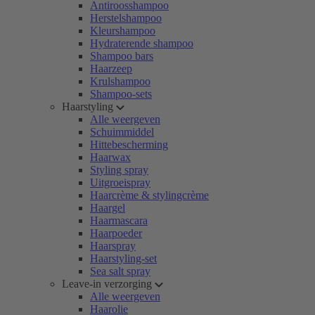
Antiroosshampoo
Herstelshampoo
Kleurshampoo
Hydraterende shampoo
Shampoo bars
Haarzeep
Krulshampoo
Shampoo-sets
Haarstyling
Alle weergeven
Schuimmiddel
Hittebescherming
Haarwax
Styling spray
Uitgroeispray
Haarcrème & stylingcrème
Haargel
Haarmascara
Haarpoeder
Haarspray
Haarstyling-set
Sea salt spray
Leave-in verzorging
Alle weergeven
Haarolie