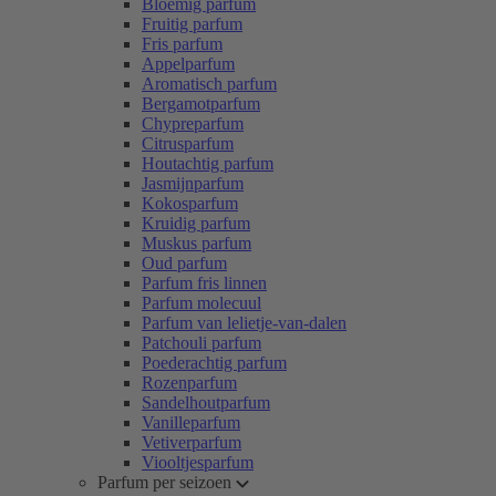
Bloemig parfum
Fruitig parfum
Fris parfum
Appelparfum
Aromatisch parfum
Bergamotparfum
Chypreparfum
Citrusparfum
Houtachtig parfum
Jasmijnparfum
Kokosparfum
Kruidig parfum
Muskus parfum
Oud parfum
Parfum fris linnen
Parfum molecuul
Parfum van lelietje-van-dalen
Patchouli parfum
Poederachtig parfum
Rozenparfum
Sandelhoutparfum
Vanilleparfum
Vetiverparfum
Viooltjesparfum
Parfum per seizoen