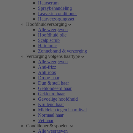
Haarserum
Spraybehandeling
Leave-in conditioner
Haarverzorgingsset
Hoofdhuidverzorging
Alle weergeven
Hoofdhuid olie
Scalp scrub
Hair tonic
Zonnebrand & verzorging
Verzorging volgens haartype
Alle weergeven
Anti-frizz
Anti-roos
Droog haar
Dun & steil haar
Geblondeerd haar
Gekleurd haar
Gevoelige hoofdhuid
Krullend haar
Middelen tegen haaruitval
Normaal haar
Vet haar
Conditioner & spoelen
Alle weergeven