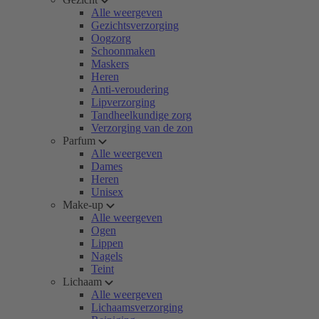
Alle weergeven
Gezichtsverzorging
Oogzorg
Schoonmaken
Maskers
Heren
Anti-veroudering
Lipverzorging
Tandheelkundige zorg
Verzorging van de zon
Parfum
Alle weergeven
Dames
Heren
Unisex
Make-up
Alle weergeven
Ogen
Lippen
Nagels
Teint
Lichaam
Alle weergeven
Lichaamsverzorging