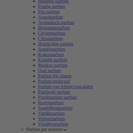
Bloemig parfum
Fruitig parfum
Fris parfum
Appelparfum
Aromatisch parfum
Bergamotparfum
Chypreparfum
Citrusparfum
Houtachtig parfum
Jasmijnparfum
Kokosparfum
Kruidig parfum
Muskus parfum
Oud parfum
Parfum fris linnen
Parfum molecuul
Parfum van lelietje-van-dalen
Patchouli parfum
Poederachtig parfum
Rozenparfum
Sandelhoutparfum
Vanilleparfum
Vetiverparfum
Viooltjesparfum
Parfum per seizoen