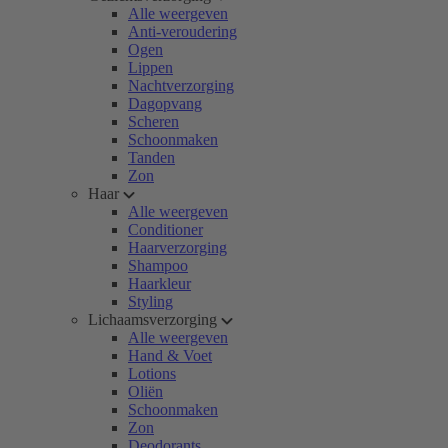
Alle weergeven
Anti-veroudering
Ogen
Lippen
Nachtverzorging
Dagopvang
Scheren
Schoonmaken
Tanden
Zon
Haar
Alle weergeven
Conditioner
Haarverzorging
Shampoo
Haarkleur
Styling
Lichaamsverzorging
Alle weergeven
Hand & Voet
Lotions
Oliën
Schoonmaken
Zon
Deodorants