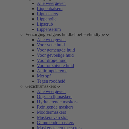
Alle weergeven
Lippenbalsem
Lipmaskers
Lippenolie
Lipscrub
Lippenserum
Verzorging volgens huidbehoeften/huidtype
Alle weergeven
Voor vette huid
Voor gemengde huid
Voor gevoelige huid
Voor droge huid
Voor onzuivere huid
Antirimpelcrème
Met spf
Tegen roodheid
Gezichtsmaskers
Alle weergeven
Oog- en lipmaskers
Hydraterende maskers
Reinigende maskers
Moddermaskers
Maskers van stof
Glimmende maskers
Maskers tegen mee-eters