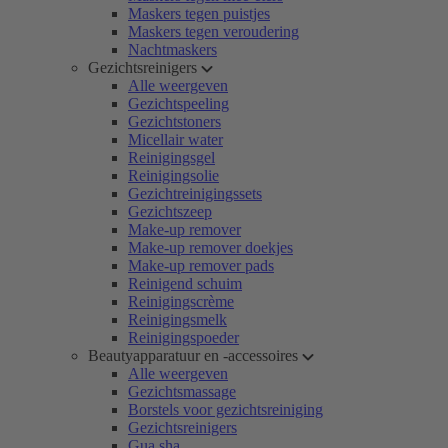
Maskers tegen puistjes
Maskers tegen veroudering
Nachtmaskers
Gezichtsreinigers
Alle weergeven
Gezichtspeeling
Gezichtstoners
Micellair water
Reinigingsgel
Reinigingsolie
Gezichtreinigingssets
Gezichtszeep
Make-up remover
Make-up remover doekjes
Make-up remover pads
Reinigend schuim
Reinigingscrème
Reinigingsmelk
Reinigingspoeder
Beautyapparatuur en -accessoires
Alle weergeven
Gezichtsmassage
Borstels voor gezichtsreiniging
Gezichtsreinigers
Gua sha