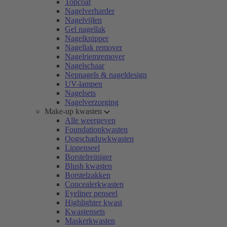
Topcoat
Nagelverharder
Nagelvijlen
Gel nagellak
Nagelknipper
Nagellak remover
Nagelriemremover
Nagelschaar
Nepnagels & nageldesign
UV-lampen
Nagelsets
Nagelverzorging
Make-up kwasten
Alle weergeven
Foundationkwasten
Oogschaduwkwasten
Lippenseel
Borstelreiniger
Blush kwasten
Borstelzakken
Concealerkwasten
Eyeliner penseel
Highlighter kwast
Kwastensets
Maskerkwasten