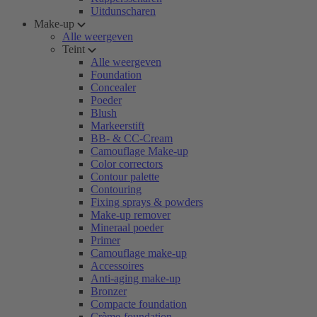
Uitdunscharen
Make-up
Alle weergeven
Teint
Alle weergeven
Foundation
Concealer
Poeder
Blush
Markeerstift
BB- & CC-Cream
Camouflage Make-up
Color correctors
Contour palette
Contouring
Fixing sprays & powders
Make-up remover
Mineraal poeder
Primer
Camouflage make-up
Accessoires
Anti-aging make-up
Bronzer
Compacte foundation
Crème-foundation