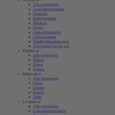
Alle weergeven
Gezichtsverzorging
Oogzorg
Schoonmaken
Maskers
Heren
Anti-veroudering
Lipverzorging
Tandheelkundige zorg
Verzorging van de zon
Parfum
Alle weergeven
Dames
Heren
Unisex
Make-up
Alle weergeven
Ogen
Lippen
Nagels
Teint
Lichaam
Alle weergeven
Lichaamsverzorging