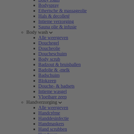
Bodyspray
Etherische & massageolie
Hals & decolleté
Intieme verzorging
Sauna olie & infusie
Body wash
Alle weergeven
Douchegel
Doucheolie
Doucheschuim
Body scrub
Badzout & bruisballen
Badolie & -melk
Badschuim
Blokzeep
Douche- & badsets
Intieme wasgel
Vloeibare zeep
Handverzorging
Alle weergeven
Handcrème
Handdesinfectie
Handmaskers
Hand scrubben