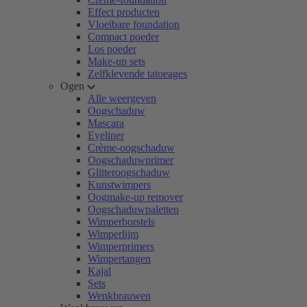
Effect producten
Vloeibare foundation
Compact poeder
Los poeder
Make-up sets
Zelfklevende tatoeages
Ogen
Alle weergeven
Oogschaduw
Mascara
Eyeliner
Crème-oogschaduw
Oogschaduwprimer
Glitteroogschaduw
Kunstwimpers
Oogmake-up remover
Oogschaduwpaletten
Wimperborstels
Wimperlijm
Wimperprimers
Wimpertangen
Kajal
Sets
Wenkbrauwen