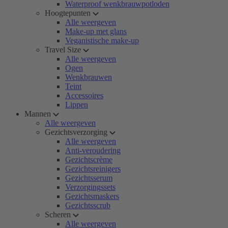
Waterproof wenkbrauwpotloden
Hoogtepunten
Alle weergeven
Make-up met glans
Veganistische make-up
Travel Size
Alle weergeven
Ogen
Wenkbrauwen
Teint
Accessoires
Lippen
Mannen
Alle weergeven
Gezichtsverzorging
Alle weergeven
Anti-veroudering
Gezichtscrème
Gezichtsreinigers
Gezichtsserum
Verzorgingssets
Gezichtsmaskers
Gezichtsscrub
Scheren
Alle weergeven