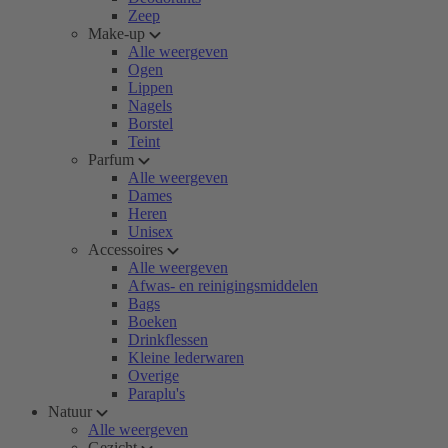
Zeep
Make-up
Alle weergeven
Ogen
Lippen
Nagels
Borstel
Teint
Parfum
Alle weergeven
Dames
Heren
Unisex
Accessoires
Alle weergeven
Afwas- en reinigingsmiddelen
Bags
Boeken
Drinkflessen
Kleine lederwaren
Overige
Paraplu's
Natuur
Alle weergeven
Gezicht