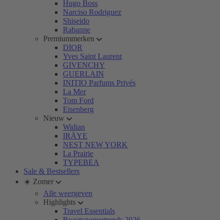
Hugo Boss
Narciso Rodriguez
Shiseido
Rabanne
Premiummerken
DIOR
Yves Saint Laurent
GIVENCHY
GUERLAIN
INITIO Parfums Privés
La Mer
Tom Ford
Eisenberg
Nieuw
Widian
IRÄYE
NEST NEW YORK
La Prairie
TYPEBEA
Sale & Bestsellers
☀️ Zomer
Alle weergeven
Highlights
Travel Essentials
Beautyzomertrends 2026