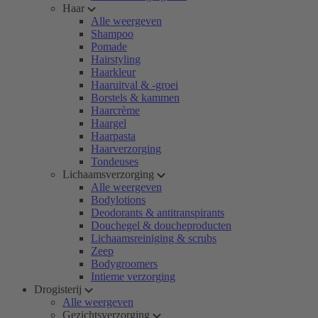
Haar
Alle weergeven
Shampoo
Pomade
Hairstyling
Haarkleur
Haaruitval & -groei
Borstels & kammen
Haarcrème
Haargel
Haarpasta
Haarverzorging
Tondeuses
Lichaamsverzorging
Alle weergeven
Bodylotions
Deodorants & antitranspirants
Douchegel & doucheproducten
Lichaamsreiniging & scrubs
Zeep
Bodygroomers
Intieme verzorging
Drogisterij
Alle weergeven
Gezichtsverzorging