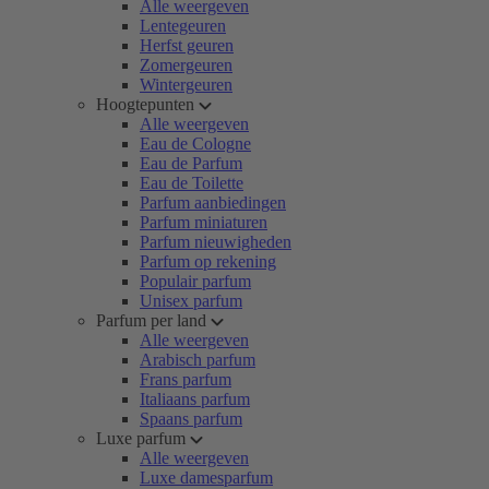
Alle weergeven
Lentegeuren
Herfst geuren
Zomergeuren
Wintergeuren
Hoogtepunten
Alle weergeven
Eau de Cologne
Eau de Parfum
Eau de Toilette
Parfum aanbiedingen
Parfum miniaturen
Parfum nieuwigheden
Parfum op rekening
Populair parfum
Unisex parfum
Parfum per land
Alle weergeven
Arabisch parfum
Frans parfum
Italiaans parfum
Spaans parfum
Luxe parfum
Alle weergeven
Luxe damesparfum