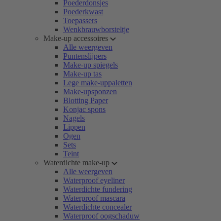
Poederdonsjes
Poederkwast
Toepassers
Wenkbrauwborsteltje
Make-up accessoires
Alle weergeven
Puntenslijpers
Make-up spiegels
Make-up tas
Lege make-uppaletten
Make-upsponzen
Blotting Paper
Konjac spons
Nagels
Lippen
Ogen
Sets
Teint
Waterdichte make-up
Alle weergeven
Waterproof eyeliner
Waterdichte fundering
Waterproof mascara
Waterdichte concealer
Waterproof oogschaduw