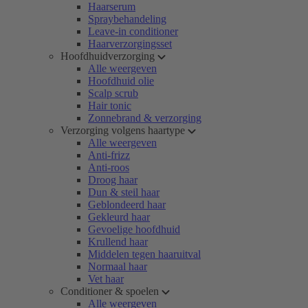
Haarserum
Spraybehandeling
Leave-in conditioner
Haarverzorgingsset
Hoofdhuidverzorging
Alle weergeven
Hoofdhuid olie
Scalp scrub
Hair tonic
Zonnebrand & verzorging
Verzorging volgens haartype
Alle weergeven
Anti-frizz
Anti-roos
Droog haar
Dun & steil haar
Geblondeerd haar
Gekleurd haar
Gevoelige hoofdhuid
Krullend haar
Middelen tegen haaruitval
Normaal haar
Vet haar
Conditioner & spoelen
Alle weergeven