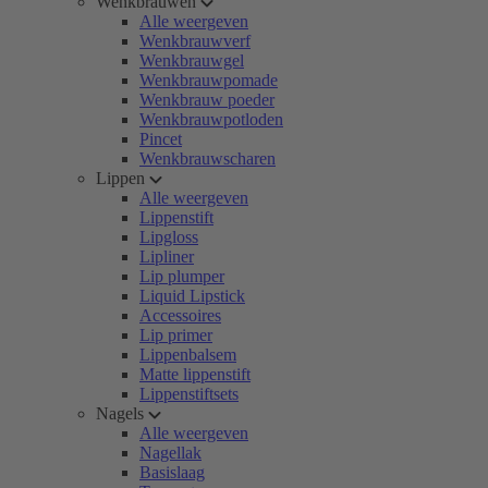
Wenkbrauwen
Alle weergeven
Wenkbrauwverf
Wenkbrauwgel
Wenkbrauwpomade
Wenkbrauw poeder
Wenkbrauwpotloden
Pincet
Wenkbrauwscharen
Lippen
Alle weergeven
Lippenstift
Lipgloss
Lipliner
Lip plumper
Liquid Lipstick
Accessoires
Lip primer
Lippenbalsem
Matte lippenstift
Lippenstiftsets
Nagels
Alle weergeven
Nagellak
Basislaag