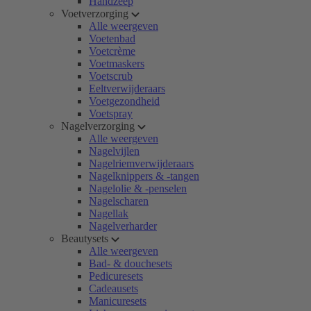
Handzeep
Voetverzorging
Alle weergeven
Voetenbad
Voetcrème
Voetmaskers
Voetscrub
Eeltverwijderaars
Voetgezondheid
Voetspray
Nagelverzorging
Alle weergeven
Nagelvijlen
Nagelriemverwijderaars
Nagelknippers & -tangen
Nagelolie & -penselen
Nagelscharen
Nagellak
Nagelverharder
Beautysets
Alle weergeven
Bad- & douchesets
Pedicuresets
Cadeausets
Manicuresets