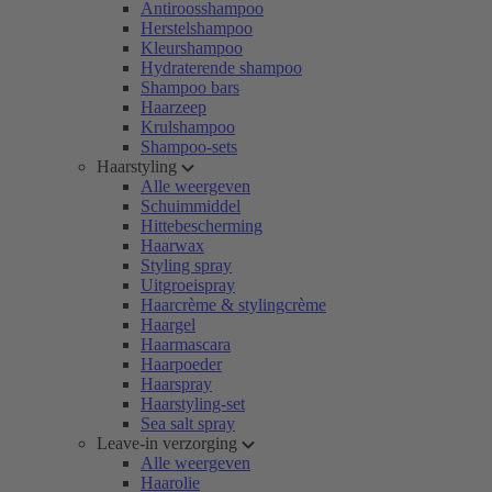
Antiroosshampoo
Herstelshampoo
Kleurshampoo
Hydraterende shampoo
Shampoo bars
Haarzeep
Krulshampoo
Shampoo-sets
Haarstyling
Alle weergeven
Schuimmiddel
Hittebescherming
Haarwax
Styling spray
Uitgroeispray
Haarcrème & stylingcrème
Haargel
Haarmascara
Haarpoeder
Haarspray
Haarstyling-set
Sea salt spray
Leave-in verzorging
Alle weergeven
Haarolie