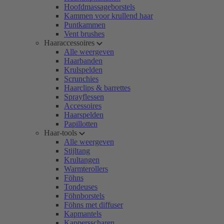
Hoofdmassageborstels
Kammen voor krullend haar
Puntkammen
Vent brushes
Haaraccessoires
Alle weergeven
Haarbanden
Krulspelden
Scrunchies
Haarclips & barrettes
Sprayflessen
Accessoires
Haarspelden
Papillotten
Haar-tools
Alle weergeven
Stijltang
Krultangen
Warmterollers
Föhns
Tondeuses
Föhnborstels
Föhns met diffuser
Kapmantels
Kappersscharen