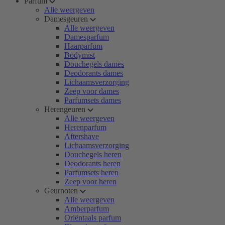
Parfum
Alle weergeven
Damesgeuren
Alle weergeven
Damesparfum
Haarparfum
Bodymist
Douchegels dames
Deodorants dames
Lichaamsverzorging
Zeep voor dames
Parfumsets dames
Herengeuren
Alle weergeven
Herenparfum
Aftershave
Lichaamsverzorging
Douchegels heren
Deodorants heren
Parfumsets heren
Zeep voor heren
Geurnoten
Alle weergeven
Amberparfum
Oriëntaals parfum