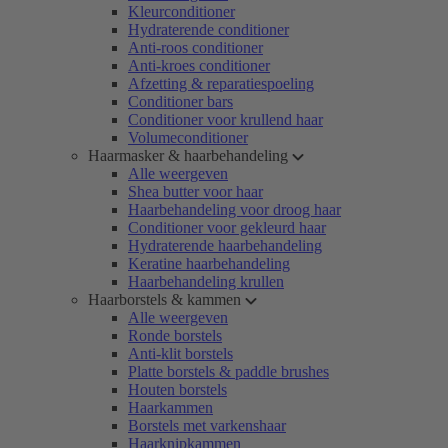
Kleurconditioner
Hydraterende conditioner
Anti-roos conditioner
Anti-kroes conditioner
Afzetting & reparatiespoeling
Conditioner bars
Conditioner voor krullend haar
Volumeconditioner
Haarmasker & haarbehandeling
Alle weergeven
Shea butter voor haar
Haarbehandeling voor droog haar
Conditioner voor gekleurd haar
Hydraterende haarbehandeling
Keratine haarbehandeling
Haarbehandeling krullen
Haarborstels & kammen
Alle weergeven
Ronde borstels
Anti-klit borstels
Platte borstels & paddle brushes
Houten borstels
Haarkammen
Borstels met varkenshaar
Haarknipkammen