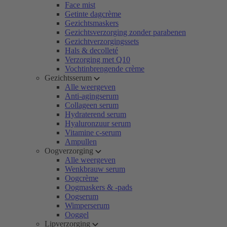
Face mist
Getinte dagcrème
Gezichtsmaskers
Gezichtsverzorging zonder parabenen
Gezichtverzorgingssets
Hals & decolleté
Verzorging met Q10
Vochtinbrengende crème
Gezichtsserum
Alle weergeven
Anti-agingserum
Collageen serum
Hydraterend serum
Hyaluronzuur serum
Vitamine c-serum
Ampullen
Oogverzorging
Alle weergeven
Wenkbrauw serum
Oogcrème
Oogmaskers & -pads
Oogserum
Wimperserum
Ooggel
Lipverzorging