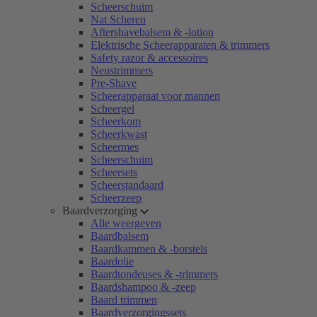
Scheerschuim
Nat Scheren
Aftershavebalsem & -lotion
Elektrische Scheerapparaten & trimmers
Safety razor & accessoires
Neustrimmers
Pre-Shave
Scheerapparaat voor mannen
Scheergel
Scheerkom
Scheerkwast
Scheermes
Scheerschuim
Scheersets
Scheerstandaard
Scheerzeep
Baardverzorging
Alle weergeven
Baardbalsem
Baardkammen & -borstels
Baardolie
Baardtondeuses & -trimmers
Baardshampoo & -zeep
Baard trimmen
Baardverzorgingssets