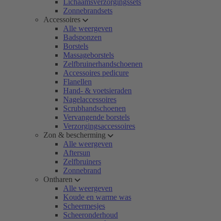
Lichaamsverzorgingssets
Zonnebrandsets
Accessoires
Alle weergeven
Badsponzen
Borstels
Massageborstels
Zelfbruinerhandschoenen
Accessoires pedicure
Flanellen
Hand- & voetsieraden
Nagelaccessoires
Scrubhandschoenen
Vervangende borstels
Verzorgingsaccessoires
Zon & bescherming
Alle weergeven
Aftersun
Zelfbruiners
Zonnebrand
Ontharen
Alle weergeven
Koude en warme was
Scheermesjes
Scheeronderhoud