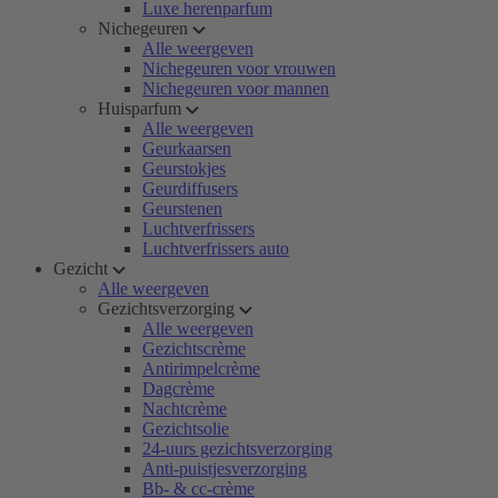
Luxe herenparfum
Nichegeuren
Alle weergeven
Nichegeuren voor vrouwen
Nichegeuren voor mannen
Huisparfum
Alle weergeven
Geurkaarsen
Geurstokjes
Geurdiffusers
Geurstenen
Luchtverfrissers
Luchtverfrissers auto
Gezicht
Alle weergeven
Gezichtsverzorging
Alle weergeven
Gezichtscrème
Antirimpelcrème
Dagcrème
Nachtcrème
Gezichtsolie
24-uurs gezichtsverzorging
Anti-puistjesverzorging
Bb- & cc-crème