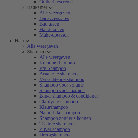
Ontharingscrème
Badkamer
Alle weergeven
Badaccessoires
Badjassen
Handdoeken
Make-uptassen
Haar
Alle weergeven
Shampoo
Alle weergeven
Keratine shampoo
Pre-Shampoo
Arganolie shampoo
Verzachtende shampoo
Shampoo voor volume
Shampoo voor mannen
2-in-1 shampoo & conditioner
Clarifying shampoo
Kleurshampoo
Natuurlijke shampoo
Shampoo zonder siliconen
Tea tree shampoo
Zilver shampoo
Droogshampoo