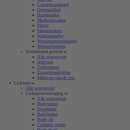
Cosmeticaspiegel
Dermarollers
Haarbanden
Maskerkwasten
Pincet
Slaapmaskers
Wattenstaafjes
Wenkbrauwschaartjes
Wimperborstels
Zonnebrand gezicht
Alle weergeven
Aftersun
Zelfbruiners
Zonnebrandcrème
Make-up van de zon
Lichaam
Alle weergeven
Lichaamsverzorging
Alle weergeven
Bodylotion
Deodorant
Bodybutter
Body oil
Cellulitis creme
Body foam