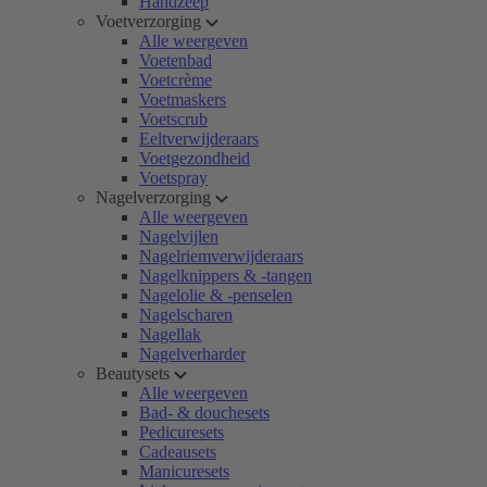
Handzeep
Voetverzorging
Alle weergeven
Voetenbad
Voetcrème
Voetmaskers
Voetscrub
Eeltverwijderaars
Voetgezondheid
Voetspray
Nagelverzorging
Alle weergeven
Nagelvijlen
Nagelriemverwijderaars
Nagelknippers & -tangen
Nagelolie & -penselen
Nagelscharen
Nagellak
Nagelverharder
Beautysets
Alle weergeven
Bad- & douchesets
Pedicuresets
Cadeausets
Manicuresets