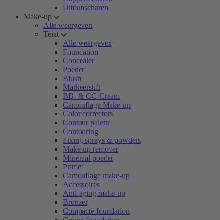
Uitdunscharen
Make-up
Alle weergeven
Teint
Alle weergeven
Foundation
Concealer
Poeder
Blush
Markeerstift
BB- & CC-Cream
Camouflage Make-up
Color correctors
Contour palette
Contouring
Fixing sprays & powders
Make-up remover
Mineraal poeder
Primer
Camouflage make-up
Accessoires
Anti-aging make-up
Bronzer
Compacte foundation
Crème-foundation