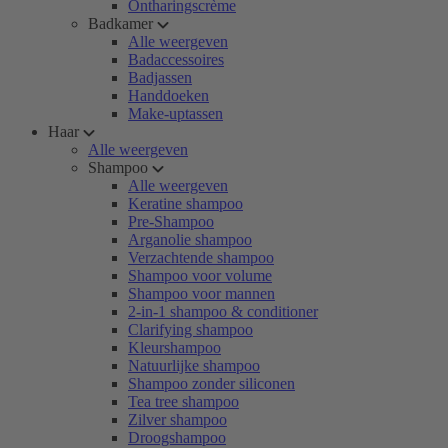
Ontharingscrème
Badkamer
Alle weergeven
Badaccessoires
Badjassen
Handdoeken
Make-uptassen
Haar
Alle weergeven
Shampoo
Alle weergeven
Keratine shampoo
Pre-Shampoo
Arganolie shampoo
Verzachtende shampoo
Shampoo voor volume
Shampoo voor mannen
2-in-1 shampoo & conditioner
Clarifying shampoo
Kleurshampoo
Natuurlijke shampoo
Shampoo zonder siliconen
Tea tree shampoo
Zilver shampoo
Droogshampoo