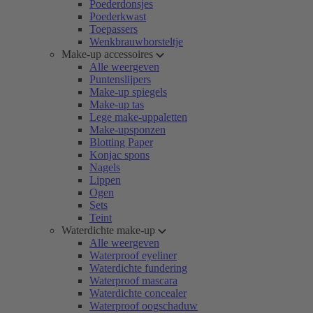
Poederdonsjes
Poederkwast
Toepassers
Wenkbrauwborsteltje
Make-up accessoires
Alle weergeven
Puntenslijpers
Make-up spiegels
Make-up tas
Lege make-uppaletten
Make-upsponzen
Blotting Paper
Konjac spons
Nagels
Lippen
Ogen
Sets
Teint
Waterdichte make-up
Alle weergeven
Waterproof eyeliner
Waterdichte fundering
Waterproof mascara
Waterdichte concealer
Waterproof oogschaduw