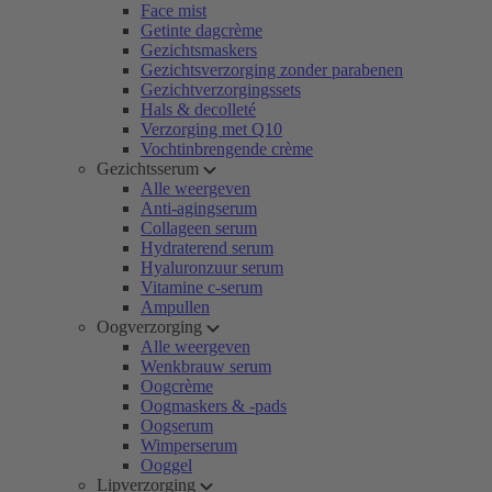
Face mist
Getinte dagcrème
Gezichtsmaskers
Gezichtsverzorging zonder parabenen
Gezichtverzorgingssets
Hals & decolleté
Verzorging met Q10
Vochtinbrengende crème
Gezichtsserum
Alle weergeven
Anti-agingserum
Collageen serum
Hydraterend serum
Hyaluronzuur serum
Vitamine c-serum
Ampullen
Oogverzorging
Alle weergeven
Wenkbrauw serum
Oogcrème
Oogmaskers & -pads
Oogserum
Wimperserum
Ooggel
Lipverzorging