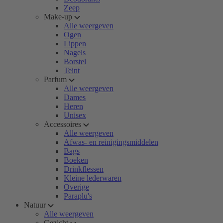
Zeep
Make-up
Alle weergeven
Ogen
Lippen
Nagels
Borstel
Teint
Parfum
Alle weergeven
Dames
Heren
Unisex
Accessoires
Alle weergeven
Afwas- en reinigingsmiddelen
Bags
Boeken
Drinkflessen
Kleine lederwaren
Overige
Paraplu's
Natuur
Alle weergeven
Gezicht