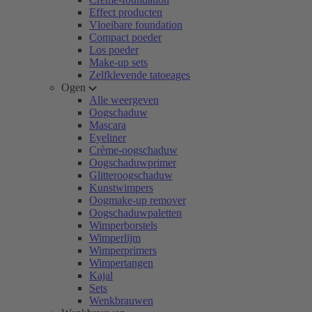
Effect producten
Vloeibare foundation
Compact poeder
Los poeder
Make-up sets
Zelfklevende tatoeages
Ogen
Alle weergeven
Oogschaduw
Mascara
Eyeliner
Crème-oogschaduw
Oogschaduwprimer
Glitteroogschaduw
Kunstwimpers
Oogmake-up remover
Oogschaduwpaletten
Wimperborstels
Wimperlijm
Wimperprimers
Wimpertangen
Kajal
Sets
Wenkbrauwen