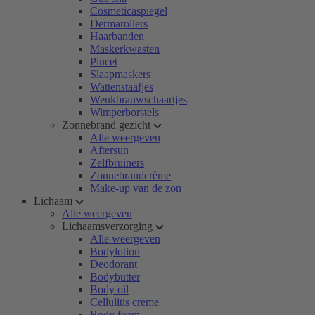
Cosmeticaspiegel
Dermarollers
Haarbanden
Maskerkwasten
Pincet
Slaapmaskers
Wattenstaafjes
Wenkbrauwschaartjes
Wimperborstels
Zonnebrand gezicht
Alle weergeven
Aftersun
Zelfbruiners
Zonnebrandcrème
Make-up van de zon
Lichaam
Alle weergeven
Lichaamsverzorging
Alle weergeven
Bodylotion
Deodorant
Bodybutter
Body oil
Cellulitis creme
Body foam