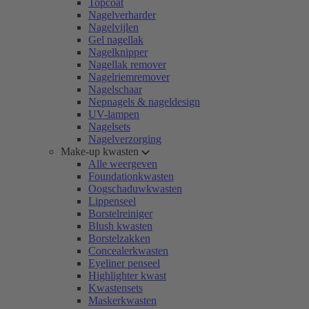
Topcoat
Nagelverharder
Nagelvijlen
Gel nagellak
Nagelknipper
Nagellak remover
Nagelriemremover
Nagelschaar
Nepnagels & nageldesign
UV-lampen
Nagelsets
Nagelverzorging
Make-up kwasten
Alle weergeven
Foundationkwasten
Oogschaduwkwasten
Lippenseel
Borstelreiniger
Blush kwasten
Borstelzakken
Concealerkwasten
Eyeliner penseel
Highlighter kwast
Kwastensets
Maskerkwasten