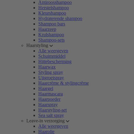
Antiroosshampoo
Herstelshampoo
Kleurshampoo
Hydraterende shampoo
Shampoo bars
Haarzeep
Krulshampoo
Shampoo-sets
Haarstyling
Alle weergeven
Schuimmiddel
Hittebescherming
Haarwax
Styling spray
Uitgroeispray
Haarcrème & stylingcrème
Haargel
Haarmascara
Haarpoeder
Haarspray
Haarstyling-set
Sea salt spray
Leave-in verzorging
Alle weergeven
Haarolie