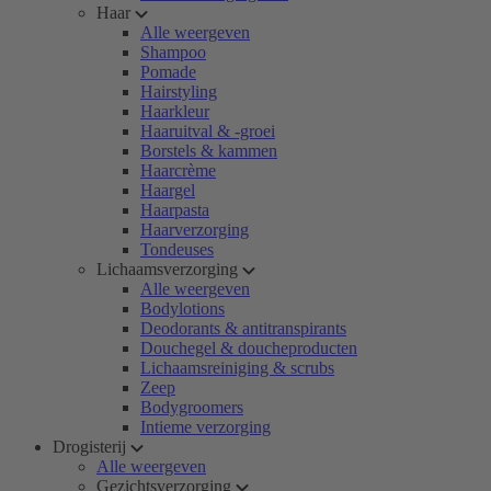
Haar
Alle weergeven
Shampoo
Pomade
Hairstyling
Haarkleur
Haaruitval & -groei
Borstels & kammen
Haarcrème
Haargel
Haarpasta
Haarverzorging
Tondeuses
Lichaamsverzorging
Alle weergeven
Bodylotions
Deodorants & antitranspirants
Douchegel & doucheproducten
Lichaamsreiniging & scrubs
Zeep
Bodygroomers
Intieme verzorging
Drogisterij
Alle weergeven
Gezichtsverzorging