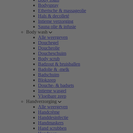
Bodyspray
Etherische & massageolie
Hals & decolleté
Intieme verzorging
Sauna olie & infusie
Body wash
Alle weergeven
Douchegel
Doucheolie
Doucheschuim
Body scrub
Badzout & bruisballen
Badolie & -melk
Badschuim
Blokzeep
Douche- & badsets
Intieme wasgel
Vloeibare zeep
Handverzorging
Alle weergeven
Handcrème
Handdesinfectie
Handmaskers
Hand scrubben