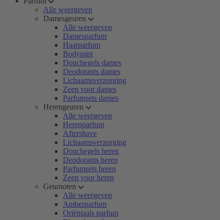
Parfum
Alle weergeven
Damesgeuren
Alle weergeven
Damesparfum
Haarparfum
Bodymist
Douchegels dames
Deodorants dames
Lichaamsverzorging
Zeep voor dames
Parfumsets dames
Herengeuren
Alle weergeven
Herenparfum
Aftershave
Lichaamsverzorging
Douchegels heren
Deodorants heren
Parfumsets heren
Zeep voor heren
Geurnoten
Alle weergeven
Amberparfum
Oriëntaals parfum