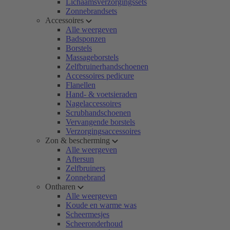
Lichaamsverzorgingssets
Zonnebrandsets
Accessoires
Alle weergeven
Badsponzen
Borstels
Massageborstels
Zelfbruinerhandschoenen
Accessoires pedicure
Flanellen
Hand- & voetsieraden
Nagelaccessoires
Scrubhandschoenen
Vervangende borstels
Verzorgingsaccessoires
Zon & bescherming
Alle weergeven
Aftersun
Zelfbruiners
Zonnebrand
Ontharen
Alle weergeven
Koude en warme was
Scheermesjes
Scheeronderhoud