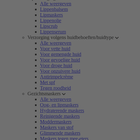
Alle weergeven
Lippenbalsem
Lipmaskers
Lippenolie
Lipscrub
Lippenserum
Verzorging volgens huidbehoeften/huidtype
Alle weergeven
Voor vette huid
Voor gemengde huid
Voor gevoelige huid
Voor droge huid
Voor onzuivere huid
Antirimpelcrème
Met spf
Tegen roodheid
Gezichtsmaskers
Alle weergeven
Oog- en lipmaskers
Hydraterende maskers
Reinigende maskers
Moddermaskers
Maskers van stof
Glimmende maskers
Maskers tegen mee-eters