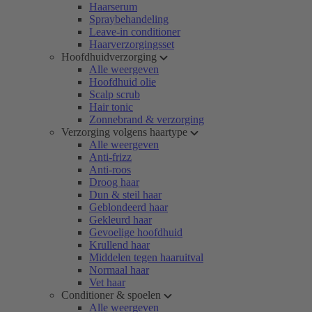
Haarserum
Spraybehandeling
Leave-in conditioner
Haarverzorgingsset
Hoofdhuidverzorging
Alle weergeven
Hoofdhuid olie
Scalp scrub
Hair tonic
Zonnebrand & verzorging
Verzorging volgens haartype
Alle weergeven
Anti-frizz
Anti-roos
Droog haar
Dun & steil haar
Geblondeerd haar
Gekleurd haar
Gevoelige hoofdhuid
Krullend haar
Middelen tegen haaruitval
Normaal haar
Vet haar
Conditioner & spoelen
Alle weergeven