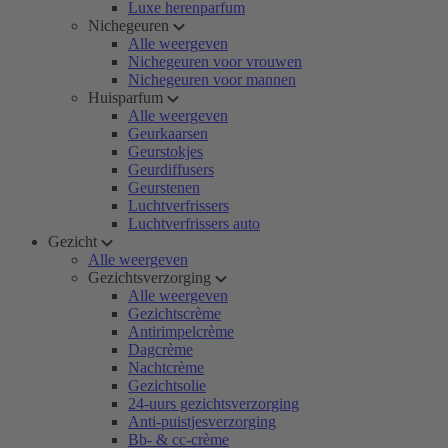
Luxe herenparfum
Nichegeuren
Alle weergeven
Nichegeuren voor vrouwen
Nichegeuren voor mannen
Huisparfum
Alle weergeven
Geurkaarsen
Geurstokjes
Geurdiffusers
Geurstenen
Luchtverfrissers
Luchtverfrissers auto
Gezicht
Alle weergeven
Gezichtsverzorging
Alle weergeven
Gezichtscrème
Antirimpelcrème
Dagcrème
Nachtcrème
Gezichtsolie
24-uurs gezichtsverzorging
Anti-puistjesverzorging
Bb- & cc-crème