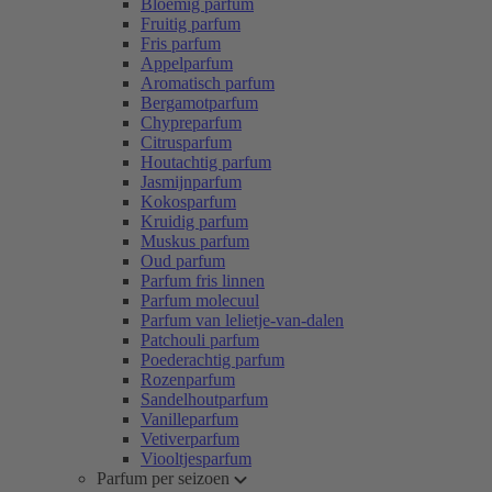
Bloemig parfum
Fruitig parfum
Fris parfum
Appelparfum
Aromatisch parfum
Bergamotparfum
Chypreparfum
Citrusparfum
Houtachtig parfum
Jasmijnparfum
Kokosparfum
Kruidig parfum
Muskus parfum
Oud parfum
Parfum fris linnen
Parfum molecuul
Parfum van lelietje-van-dalen
Patchouli parfum
Poederachtig parfum
Rozenparfum
Sandelhoutparfum
Vanilleparfum
Vetiverparfum
Viooltjesparfum
Parfum per seizoen