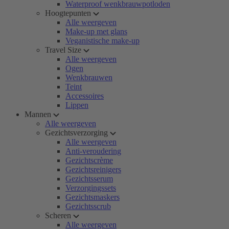
Waterproof wenkbrauwpotloden
Hoogtepunten
Alle weergeven
Make-up met glans
Veganistische make-up
Travel Size
Alle weergeven
Ogen
Wenkbrauwen
Teint
Accessoires
Lippen
Mannen
Alle weergeven
Gezichtsverzorging
Alle weergeven
Anti-veroudering
Gezichtscrème
Gezichtsreinigers
Gezichtsserum
Verzorgingssets
Gezichtsmaskers
Gezichtsscrub
Scheren
Alle weergeven