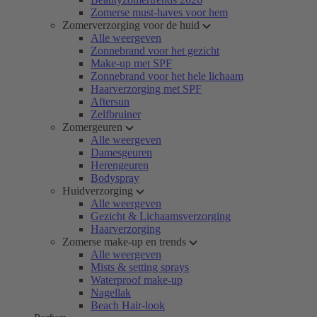
Zomerse must-haves voor hem
Zomerverzorging voor de huid
Alle weergeven
Zonnebrand voor het gezicht
Make-up met SPF
Zonnebrand voor het hele lichaam
Haarverzorging met SPF
Aftersun
Zelfbruiner
Zomergeuren
Alle weergeven
Damesgeuren
Herengeuren
Bodyspray
Huidverzorging
Alle weergeven
Gezicht & Lichaamsverzorging
Haarverzorging
Zomerse make-up en trends
Alle weergeven
Mists & setting sprays
Waterproof make-up
Nagellak
Beach Hair-look