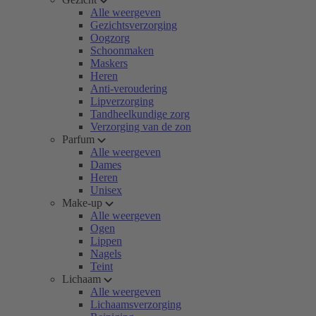
Alle weergeven
Gezichtsverzorging
Oogzorg
Schoonmaken
Maskers
Heren
Anti-veroudering
Lipverzorging
Tandheelkundige zorg
Verzorging van de zon
Parfum
Alle weergeven
Dames
Heren
Unisex
Make-up
Alle weergeven
Ogen
Lippen
Nagels
Teint
Lichaam
Alle weergeven
Lichaamsverzorging