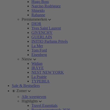
Hugo Boss
Narciso Rodriguez
Shiseido
Rabanne
Premiummerken
DIOR
Yves Saint Laurent
GIVENCHY
GUERLAIN
INITIO Parfums Privés
La Mer
Tom Ford
Eisenberg
Nieuw
Widian
IRÄYE
NEST NEW YORK
La Prairie
TYPEBEA
Sale & Bestsellers
☀️ Zomer
Alle weergeven
Highlights
Travel Essentials
Beautyzomertrends 2026