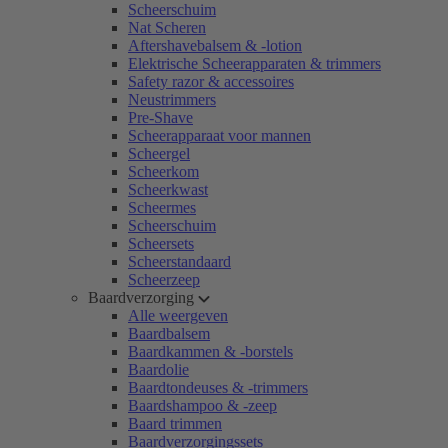
Scheerschuim
Nat Scheren
Aftershavebalsem & -lotion
Elektrische Scheerapparaten & trimmers
Safety razor & accessoires
Neustrimmers
Pre-Shave
Scheerapparaat voor mannen
Scheergel
Scheerkom
Scheerkwast
Scheermes
Scheerschuim
Scheersets
Scheerstandaard
Scheerzeep
Baardverzorging
Alle weergeven
Baardbalsem
Baardkammen & -borstels
Baardolie
Baardtondeuses & -trimmers
Baardshampoo & -zeep
Baard trimmen
Baardverzorgingssets