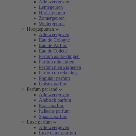
Alle weergeven
Lentegeuren
Herfst geuren
Zomergeuren
Wintergeuren
Hoogtepunten
Alle weergeven
Eau de Cologne
Eau de Parfum
Eau de Toilette
Parfum aanbiedingen
Parfum miniaturen
Parfum nieuwigheden
Parfum op rekening
Populair parfum
Unisex parfum
Parfum per land
Alle weergeven
Arabisch parfum
Frans parfum
Italiaans parfum
Spaans parfum
Luxe parfum
Alle weergeven
Luxe damesparfum