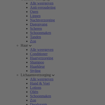
Alle weergeven
Anti-veroudering
Ogen
Lippen
Nachtverzorging
Dagopvang
Scheren
Schoonmaken
Tanden
Zon
Haar
Alle weergeven
Conditioner
Haarverzorging
Shampoo
Haarkleur
Styling
Lichaamsverzorging
Alle weergeven
Hand & Voet
Lotions
Oliën
Schoonmaken
Zon
Deodorants