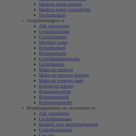
Maskers tegen puistjes
Maskers tegen veroudering
Nachtmaskers
Gezichtsreinigers
Alle weergeven
Gezichtspeeling
Gezichtstoners
Micellair water
Reinigingsgel
Reinigingsolie
Gezichtreinigingssets
Gezichtszeep
Make-up remover
Make-up remover doekjes
Make-up remover pads
Reinigend schuim
Reinigingscrème
Reinigingsmelk
Reinigingspoeder
Beautyapparatuur en -accessoires
Alle weergeven
Gezichtsmassage
Borstels voor gezichtsreiniging
Gezichtsreinigers
Gua sha