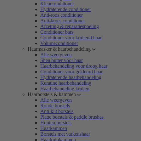
Kleurconditioner
Hydraterende conditioner
Anti-roos conditioner
Anti-kroes conditioner
Afzetting & reparatiespoeling
Conditioner bars
Conditioner voor krullend haar
Volumeconditioner
Haarmasker & haarbehandeling
Alle weergeven
Shea butter voor haar
Haarbehandeling voor droog haar
Conditioner voor gekleurd haar
Hydraterende haarbehandeling
Keratine haarbehandeling
Haarbehandeling krullen
Haarborstels & kammen
Alle weergeven
Ronde borstels
Anti-klit borstels
Platte borstels & paddle brushes
Houten borstels
Haarkammen
Borstels met varkenshaar
Haarknipkammen