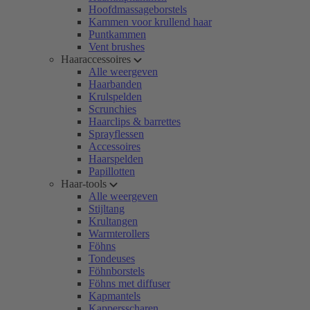
Hoofdmassageborstels
Kammen voor krullend haar
Puntkammen
Vent brushes
Haaraccessoires
Alle weergeven
Haarbanden
Krulspelden
Scrunchies
Haarclips & barrettes
Sprayflessen
Accessoires
Haarspelden
Papillotten
Haar-tools
Alle weergeven
Stijltang
Krultangen
Warmterollers
Föhns
Tondeuses
Föhnborstels
Föhns met diffuser
Kapmantels
Kappersscharen