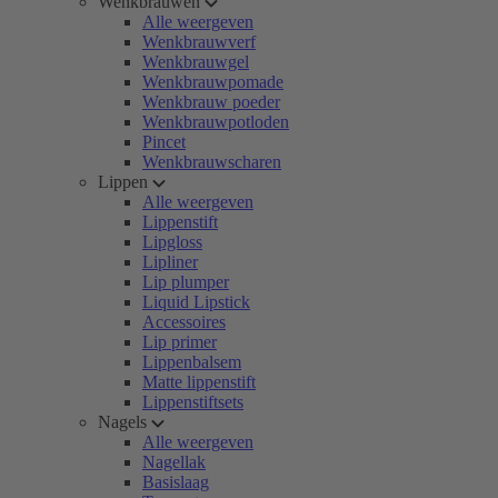
Wenkbrauwen
Alle weergeven
Wenkbrauwverf
Wenkbrauwgel
Wenkbrauwpomade
Wenkbrauw poeder
Wenkbrauwpotloden
Pincet
Wenkbrauwscharen
Lippen
Alle weergeven
Lippenstift
Lipgloss
Lipliner
Lip plumper
Liquid Lipstick
Accessoires
Lip primer
Lippenbalsem
Matte lippenstift
Lippenstiftsets
Nagels
Alle weergeven
Nagellak
Basislaag