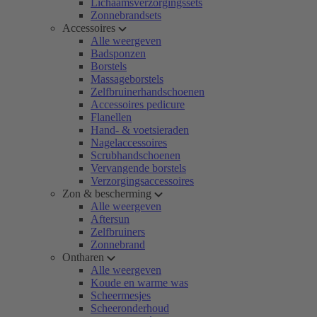
Lichaamsverzorgingssets
Zonnebrandsets
Accessoires
Alle weergeven
Badsponzen
Borstels
Massageborstels
Zelfbruinerhandschoenen
Accessoires pedicure
Flanellen
Hand- & voetsieraden
Nagelaccessoires
Scrubhandschoenen
Vervangende borstels
Verzorgingsaccessoires
Zon & bescherming
Alle weergeven
Aftersun
Zelfbruiners
Zonnebrand
Ontharen
Alle weergeven
Koude en warme was
Scheermesjes
Scheeronderhoud