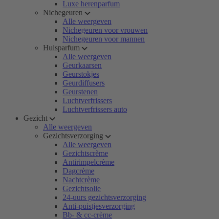
Luxe herenparfum
Nichegeuren
Alle weergeven
Nichegeuren voor vrouwen
Nichegeuren voor mannen
Huisparfum
Alle weergeven
Geurkaarsen
Geurstokjes
Geurdiffusers
Geurstenen
Luchtverfrissers
Luchtverfrissers auto
Gezicht
Alle weergeven
Gezichtsverzorging
Alle weergeven
Gezichtscrème
Antirimpelcrème
Dagcrème
Nachtcrème
Gezichtsolie
24-uurs gezichtsverzorging
Anti-puistjesverzorging
Bb- & cc-crème