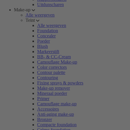
Uitdunscharen
Make-up
Alle weergeven
Teint
Alle weergeven
Foundation
Concealer
Poeder
Blush
Markeerstift
BB- & CC-Cream
Camouflage Make-up
Color correctors
Contour palette
Contouring
Fixing sprays & powders
Make-up remover
Mineraal poeder
Primer
Camouflage make-up
Accessoires
Anti-aging make-up
Bronzer
Compacte foundation
Crème-foundation