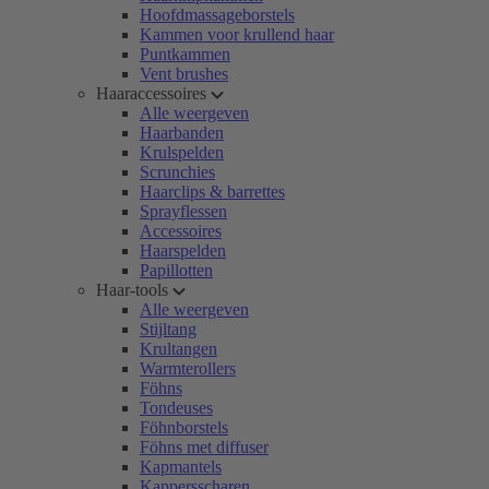
Hoofdmassageborstels
Kammen voor krullend haar
Puntkammen
Vent brushes
Haaraccessoires
Alle weergeven
Haarbanden
Krulspelden
Scrunchies
Haarclips & barrettes
Sprayflessen
Accessoires
Haarspelden
Papillotten
Haar-tools
Alle weergeven
Stijltang
Krultangen
Warmterollers
Föhns
Tondeuses
Föhnborstels
Föhns met diffuser
Kapmantels
Kappersscharen