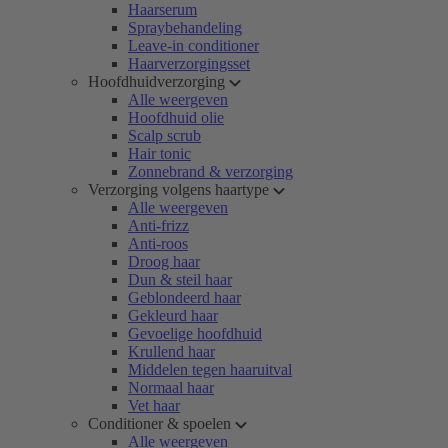
Haarserum
Spraybehandeling
Leave-in conditioner
Haarverzorgingsset
Hoofdhuidverzorging
Alle weergeven
Hoofdhuid olie
Scalp scrub
Hair tonic
Zonnebrand & verzorging
Verzorging volgens haartype
Alle weergeven
Anti-frizz
Anti-roos
Droog haar
Dun & steil haar
Geblondeerd haar
Gekleurd haar
Gevoelige hoofdhuid
Krullend haar
Middelen tegen haaruitval
Normaal haar
Vet haar
Conditioner & spoelen
Alle weergeven