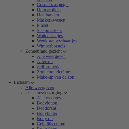
Cosmeticaspiegel
Dermarollers
Haarbanden
Maskerkwasten
Pincet
Slaapmaskers
Wattenstaafjes
Wenkbrauwschaartjes
Wimperborstels
Zonnebrand gezicht
Alle weergeven
Aftersun
Zelfbruiners
Zonnebrandcrème
Make-up van de zon
Lichaam
Alle weergeven
Lichaamsverzorging
Alle weergeven
Bodylotion
Deodorant
Bodybutter
Body oil
Cellulitis creme
Body foam