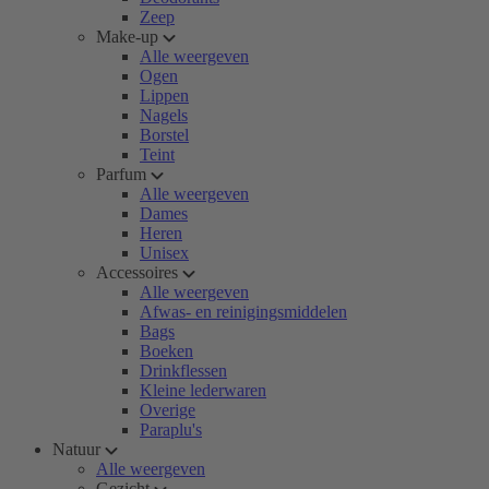
Zeep
Make-up
Alle weergeven
Ogen
Lippen
Nagels
Borstel
Teint
Parfum
Alle weergeven
Dames
Heren
Unisex
Accessoires
Alle weergeven
Afwas- en reinigingsmiddelen
Bags
Boeken
Drinkflessen
Kleine lederwaren
Overige
Paraplu's
Natuur
Alle weergeven
Gezicht