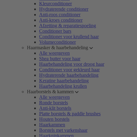
Kleurconditioner
Hydraterende conditioner
Anti-roos conditioner
Anti-kroes conditioner
Afzetting & reparatiespoeling
Conditioner bars
Conditioner voor krullend haar
Volumeconditioner
Haarmasker & haarbehandeling
Alle weergeven
Shea butter voor haar
Haarbehandeling voor droog haar
Conditioner voor gekleurd haar
Hydraterende haarbehandeling
Keratine haarbehandeling
Haarbehandeling krullen
Haarborstels & kammen
Alle weergeven
Ronde borstels
Anti-klit borstels
Platte borstels & paddle brushes
Houten borstels
Haarkammen
Borstels met varkenshaar
Haarknipkammen