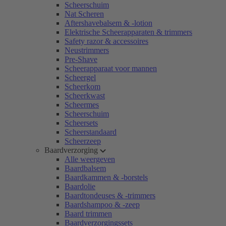
Scheerschuim
Nat Scheren
Aftershavebalsem & -lotion
Elektrische Scheerapparaten & trimmers
Safety razor & accessoires
Neustrimmers
Pre-Shave
Scheerapparaat voor mannen
Scheergel
Scheerkom
Scheerkwast
Scheermes
Scheerschuim
Scheersets
Scheerstandaard
Scheerzeep
Baardverzorging
Alle weergeven
Baardbalsem
Baardkammen & -borstels
Baardolie
Baardtondeuses & -trimmers
Baardshampoo & -zeep
Baard trimmen
Baardverzorgingssets