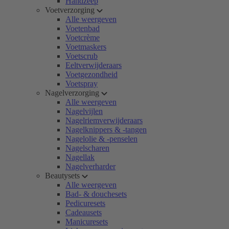
Handzeep
Voetverzorging
Alle weergeven
Voetenbad
Voetcrème
Voetmaskers
Voetscrub
Eeltverwijderaars
Voetgezondheid
Voetspray
Nagelverzorging
Alle weergeven
Nagelvijlen
Nagelriemverwijderaars
Nagelknippers & -tangen
Nagelolie & -penselen
Nagelscharen
Nagellak
Nagelverharder
Beautysets
Alle weergeven
Bad- & douchesets
Pedicuresets
Cadeausets
Manicuresets