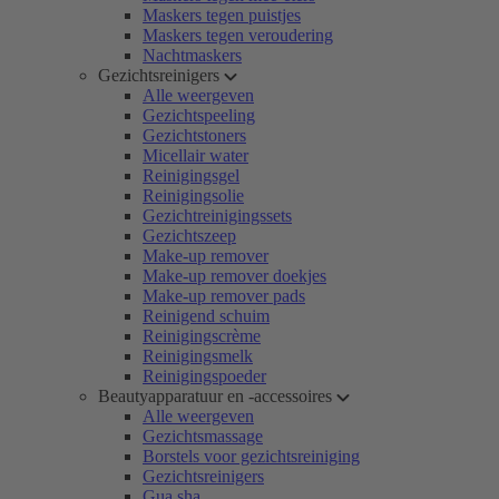
Maskers tegen puistjes
Maskers tegen veroudering
Nachtmaskers
Gezichtsreinigers
Alle weergeven
Gezichtspeeling
Gezichtstoners
Micellair water
Reinigingsgel
Reinigingsolie
Gezichtreinigingssets
Gezichtszeep
Make-up remover
Make-up remover doekjes
Make-up remover pads
Reinigend schuim
Reinigingscrème
Reinigingsmelk
Reinigingspoeder
Beautyapparatuur en -accessoires
Alle weergeven
Gezichtsmassage
Borstels voor gezichtsreiniging
Gezichtsreinigers
Gua sha