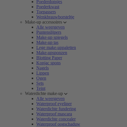
Poederdonsjes
Poederkwast
Toepassers
Wenkbrauwborsteltje
Make-up accessoires
Alle weergeven
Puntenslijpers
Make-up spiegels
Make-up tas
Lege make-uppaletten
Make-upsponzen
Blotting Paper
Konjac spons
Nagels
Lippen
Ogen
Sets
Teint
Waterdichte make-up
Alle weergeven
Waterproof eyeliner
Waterdichte fundering
Waterproof mascara
Waterdichte concealer
Waterproof oogschaduw