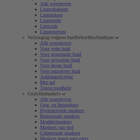
Alle weergeven
Lippenbalsem
Lipmaskers
Lippenolie
Lipscrub
Lippenserum
Verzorging volgens huidbehoeften/huidtype
Alle weergeven
Voor vette huid
Voor gemengde huid
Voor gevoelige huid
Voor droge huid
Voor onzuivere huid
Antirimpelcrème
Met spf
Tegen roodheid
Gezichtsmaskers
Alle weergeven
Oog- en lipmaskers
Hydraterende maskers
Reinigende maskers
Moddermaskers
Maskers van stof
Glimmende maskers
Maskers tegen mee-eters