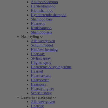
Antiroosshampoo
Herstelshampoo
Kleurshampoo
Hydraterende shampoo
Shampoo bars
Haarzeep
Krulshampoo
Shampoo-sets
Haarstyling
Alle weergeven
Schuimmiddel
Hittebescherming
Haarwax
Styling spray
Uitgroeispray
Haarcrème & stylingcrème
Haargel
Haarmascara
Haarpoeder
Haarspray
Haarstyling-set
Sea salt spray
Leave-in verzorging
Alle weergeven
Haarolie