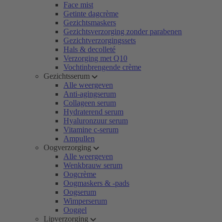
Face mist
Getinte dagcrème
Gezichtsmaskers
Gezichtsverzorging zonder parabenen
Gezichtverzorgingssets
Hals & decolleté
Verzorging met Q10
Vochtinbrengende crème
Gezichtsserum
Alle weergeven
Anti-agingserum
Collageen serum
Hydraterend serum
Hyaluronzuur serum
Vitamine c-serum
Ampullen
Oogverzorging
Alle weergeven
Wenkbrauw serum
Oogcrème
Oogmaskers & -pads
Oogserum
Wimperserum
Ooggel
Lipverzorging