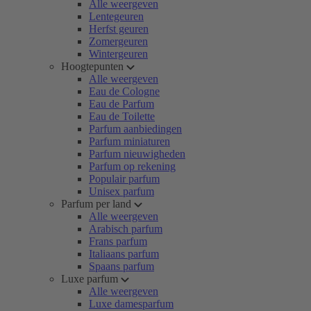
Alle weergeven
Lentegeuren
Herfst geuren
Zomergeuren
Wintergeuren
Hoogtepunten
Alle weergeven
Eau de Cologne
Eau de Parfum
Eau de Toilette
Parfum aanbiedingen
Parfum miniaturen
Parfum nieuwigheden
Parfum op rekening
Populair parfum
Unisex parfum
Parfum per land
Alle weergeven
Arabisch parfum
Frans parfum
Italiaans parfum
Spaans parfum
Luxe parfum
Alle weergeven
Luxe damesparfum