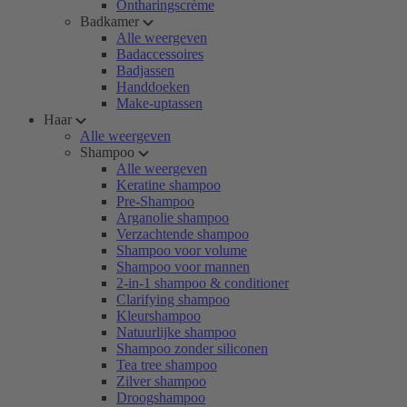
Ontharingscrème
Badkamer
Alle weergeven
Badaccessoires
Badjassen
Handdoeken
Make-uptassen
Haar
Alle weergeven
Shampoo
Alle weergeven
Keratine shampoo
Pre-Shampoo
Arganolie shampoo
Verzachtende shampoo
Shampoo voor volume
Shampoo voor mannen
2-in-1 shampoo & conditioner
Clarifying shampoo
Kleurshampoo
Natuurlijke shampoo
Shampoo zonder siliconen
Tea tree shampoo
Zilver shampoo
Droogshampoo