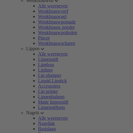
Wenkbrauwen
Alle weergeven
Wenkbrauwverf
Wenkbrauwgel
Wenkbrauwpomade
Wenkbrauw poeder
Wenkbrauwpotloden
Pincet
Wenkbrauwscharen
Lippen
Alle weergeven
Lippenstift
Lipgloss
Lipliner
Lip plumper
Liquid Lipstick
Accessoires
Lip primer
Lippenbalsem
Matte lippenstift
Lippenstiftsets
Nagels
Alle weergeven
Nagellak
Basislaag