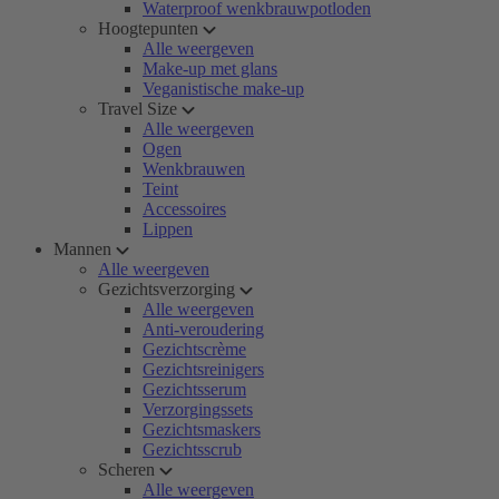
Waterproof wenkbrauwpotloden
Hoogtepunten
Alle weergeven
Make-up met glans
Veganistische make-up
Travel Size
Alle weergeven
Ogen
Wenkbrauwen
Teint
Accessoires
Lippen
Mannen
Alle weergeven
Gezichtsverzorging
Alle weergeven
Anti-veroudering
Gezichtscrème
Gezichtsreinigers
Gezichtsserum
Verzorgingssets
Gezichtsmaskers
Gezichtsscrub
Scheren
Alle weergeven