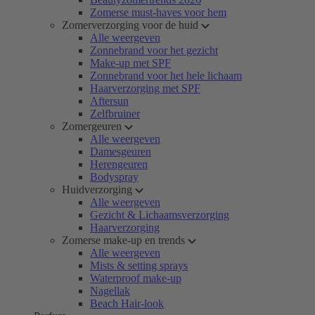
Zomerse must-haves voor hem
Zomerverzorging voor de huid
Alle weergeven
Zonnebrand voor het gezicht
Make-up met SPF
Zonnebrand voor het hele lichaam
Haarverzorging met SPF
Aftersun
Zelfbruiner
Zomergeuren
Alle weergeven
Damesgeuren
Herengeuren
Bodyspray
Huidverzorging
Alle weergeven
Gezicht & Lichaamsverzorging
Haarverzorging
Zomerse make-up en trends
Alle weergeven
Mists & setting sprays
Waterproof make-up
Nagellak
Beach Hair-look