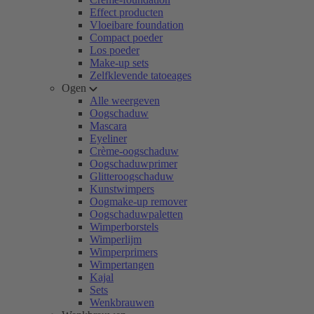
Effect producten
Vloeibare foundation
Compact poeder
Los poeder
Make-up sets
Zelfklevende tatoeages
Ogen
Alle weergeven
Oogschaduw
Mascara
Eyeliner
Crème-oogschaduw
Oogschaduwprimer
Glitteroogschaduw
Kunstwimpers
Oogmake-up remover
Oogschaduwpaletten
Wimperborstels
Wimperlijm
Wimperprimers
Wimpertangen
Kajal
Sets
Wenkbrauwen