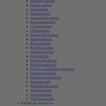
Bloemig parfum
Fruitig parfum
Fris parfum
Appelparfum
Aromatisch parfum
Bergamotparfum
Chypreparfum
Citrusparfum
Houtachtig parfum
Jasmijnparfum
Kokosparfum
Kruidig parfum
Muskus parfum
Oud parfum
Parfum fris linnen
Parfum molecuul
Parfum van lelietje-van-dalen
Patchouli parfum
Poederachtig parfum
Rozenparfum
Sandelhoutparfum
Vanilleparfum
Vetiverparfum
Viooltjesparfum
Parfum per seizoen