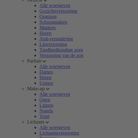
Alle weergeven
Gezichtsverzorging
Oogzorg
Schoonmaken
Maskers
Heren
Anti-veroudering
Lipverzorging
Tandheelkundige zorg
Verzorging van de zon
Parfum
Alle weergeven
Dames
Heren
Unisex
Make-up
Alle weergeven
Ogen
Lippen
Nagels
Teint
Lichaam
Alle weergeven
Lichaamsverzorging