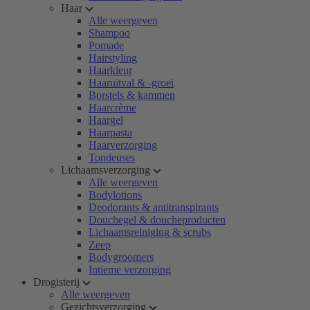
Haar
Alle weergeven
Shampoo
Pomade
Hairstyling
Haarkleur
Haaruitval & -groei
Borstels & kammen
Haarcrème
Haargel
Haarpasta
Haarverzorging
Tondeuses
Lichaamsverzorging
Alle weergeven
Bodylotions
Deodorants & antitranspirants
Douchegel & doucheproducten
Lichaamsreiniging & scrubs
Zeep
Bodygroomers
Intieme verzorging
Drogisterij
Alle weergeven
Gezichtsverzorging