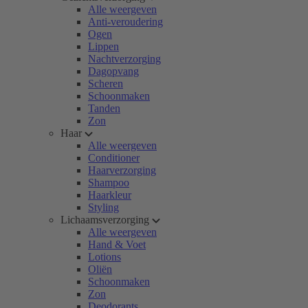
Alle weergeven
Anti-veroudering
Ogen
Lippen
Nachtverzorging
Dagopvang
Scheren
Schoonmaken
Tanden
Zon
Haar
Alle weergeven
Conditioner
Haarverzorging
Shampoo
Haarkleur
Styling
Lichaamsverzorging
Alle weergeven
Hand & Voet
Lotions
Oliën
Schoonmaken
Zon
Deodorants