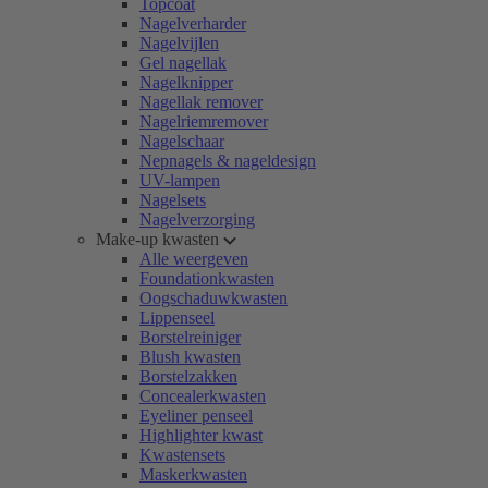
Topcoat
Nagelverharder
Nagelvijlen
Gel nagellak
Nagelknipper
Nagellak remover
Nagelriemremover
Nagelschaar
Nepnagels & nageldesign
UV-lampen
Nagelsets
Nagelverzorging
Make-up kwasten
Alle weergeven
Foundationkwasten
Oogschaduwkwasten
Lippenseel
Borstelreiniger
Blush kwasten
Borstelzakken
Concealerkwasten
Eyeliner penseel
Highlighter kwast
Kwastensets
Maskerkwasten