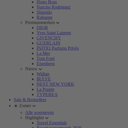
Hugo Boss
Narciso Rodriguez
Shiseido
Rabanne
Premiummerken
DIOR
Yves Saint Laurent
GIVENCHY
GUERLAIN
INITIO Parfums Privés
La Mer
Tom Ford
Eisenberg
Nieuw
Widian
IRÄYE
NEST NEW YORK
La Prairie
TYPEBEA
Sale & Bestsellers
☀️ Zomer
Alle weergeven
Highlights
Travel Essentials
Beautyzomertrends 2026