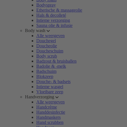
Bodyspray
Etherische & massageolie
Hals & decolleté
Intieme verzorging
Sauna olie & infusie
Body wash
Alle weergeven
Douchegel
Doucheolie
Doucheschuim
Body scrub
Badzout & bruisballen
Badolie & -melk
Badschuim
Blokzeep
Douche- & badsets
Intieme wasgel
Vloeibare zeep
Handverzorging
Alle weergeven
Handcrème
Handdesinfectie
Handmaskers
Hand scrubben