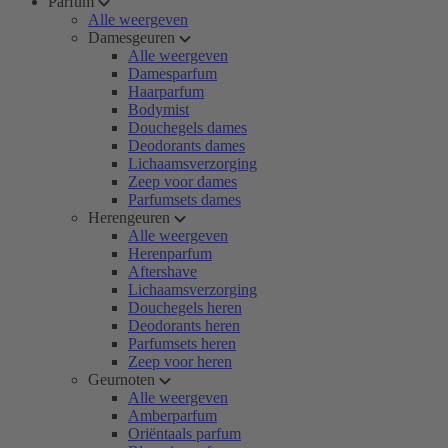
Parfum
Alle weergeven
Damesgeuren
Alle weergeven
Damesparfum
Haarparfum
Bodymist
Douchegels dames
Deodorants dames
Lichaamsverzorging
Zeep voor dames
Parfumsets dames
Herengeuren
Alle weergeven
Herenparfum
Aftershave
Lichaamsverzorging
Douchegels heren
Deodorants heren
Parfumsets heren
Zeep voor heren
Geurnoten
Alle weergeven
Amberparfum
Oriëntaals parfum