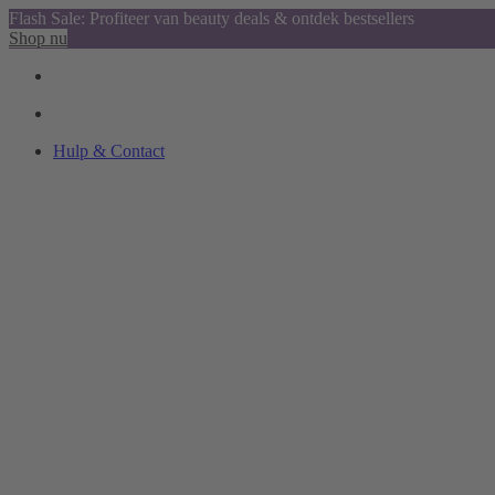
Flash Sale: Profiteer van beauty deals & ontdek bestsellers
Shop nu
Hulp & Contact