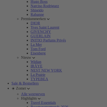
Hugo Boss
Narciso Rodriguez
Shiseido
Rabanne
Premiummerken
DIOR
Yves Saint Laurent
GIVENCHY
GUERLAIN
INITIO Parfums Privés
La Mer
Tom Ford
Eisenberg
Nieuw
Widian
IRÄYE
NEST NEW YORK
La Prairie
TYPEBEA
Sale & Bestsellers
☀️ Zomer
Alle weergeven
Highlights
Travel Essentials
Beautyzomertrends 2026