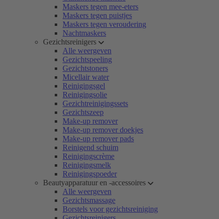
Maskers tegen mee-eters
Maskers tegen puistjes
Maskers tegen veroudering
Nachtmaskers
Gezichtsreinigers
Alle weergeven
Gezichtspeeling
Gezichtstoners
Micellair water
Reinigingsgel
Reinigingsolie
Gezichtreinigingssets
Gezichtszeep
Make-up remover
Make-up remover doekjes
Make-up remover pads
Reinigend schuim
Reinigingscrème
Reinigingsmelk
Reinigingspoeder
Beautyapparatuur en -accessoires
Alle weergeven
Gezichtsmassage
Borstels voor gezichtsreiniging
Gezichtsreinigers