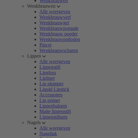
Wenkbrauwen
Wenkbrauwen
Alle weergeven
Wenkbrauwverf
Wenkbrauwgel
Wenkbrauwpomade
Wenkbrauw poeder
Wenkbrauwpotloden
Pincet
Wenkbrauwscharen
Lippen
Alle weergeven
Lippenstift
Lipgloss
Lipliner
Lip plumper
Liquid Lipstick
Accessoires
Lip primer
Lippenbalsem
Matte lippenstift
Lippenstiftsets
Nagels
Alle weergeven
Nagellak