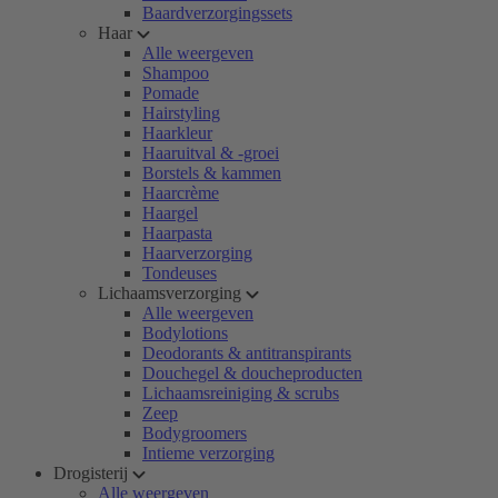
Baardverzorgingssets
Haar
Alle weergeven
Shampoo
Pomade
Hairstyling
Haarkleur
Haaruitval & -groei
Borstels & kammen
Haarcrème
Haargel
Haarpasta
Haarverzorging
Tondeuses
Lichaamsverzorging
Alle weergeven
Bodylotions
Deodorants & antitranspirants
Douchegel & doucheproducten
Lichaamsreiniging & scrubs
Zeep
Bodygroomers
Intieme verzorging
Drogisterij
Alle weergeven