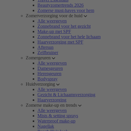
Beautyzomertrends 2026
Zomerse must-haves voor hem
Zomerverzorging voor de huid
Alle weergeven
Zonnebrand voor het gezicht
Make-up met SPF
Zonnebrand voor het hele lichaam
Haarverzorging met SPF
Aftersun
Zelfbruiner
Zomergeuren
Alle weergeven
Damesgeuren
Herengeuren
Bodyspray
Huidverzorging
Alle weergeven
Gezicht & Lichaamsverzorging
Haarverzorging
Zomerse make-up en trends
Alle weergeven
Mists & setting sprays
Waterproof make-up
Nagellak