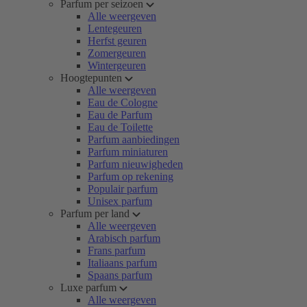
Parfum per seizoen
Alle weergeven
Lentegeuren
Herfst geuren
Zomergeuren
Wintergeuren
Hoogtepunten
Alle weergeven
Eau de Cologne
Eau de Parfum
Eau de Toilette
Parfum aanbiedingen
Parfum miniaturen
Parfum nieuwigheden
Parfum op rekening
Populair parfum
Unisex parfum
Parfum per land
Alle weergeven
Arabisch parfum
Frans parfum
Italiaans parfum
Spaans parfum
Luxe parfum
Alle weergeven