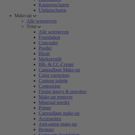
Kappersscharen
Uitdunscharen
Make-up
Alle weergeven
Teint
Alle weergeven
Foundation
Concealer
Poeder
Blush
Markeerstift
BB- & CC-Cream
Camouflage Make-up
Color correctors
Contour palette
Contouring
Fixing sprays & powders
Make-up remover
Mineraal poeder
Primer
Camouflage make-up
Accessoires
Anti-aging make-up
Bronzer
Compacte foundation