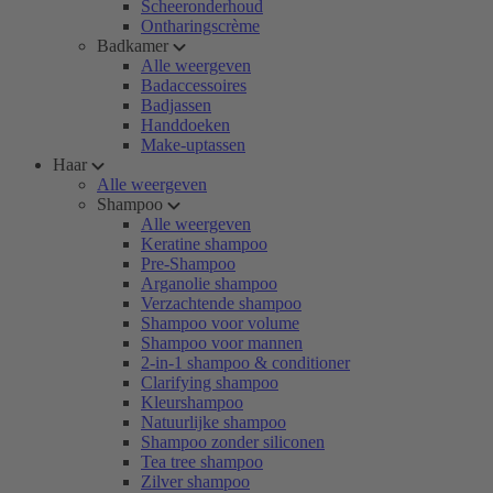
Scheeronderhoud
Ontharingscrème
Badkamer
Alle weergeven
Badaccessoires
Badjassen
Handdoeken
Make-uptassen
Haar
Alle weergeven
Shampoo
Alle weergeven
Keratine shampoo
Pre-Shampoo
Arganolie shampoo
Verzachtende shampoo
Shampoo voor volume
Shampoo voor mannen
2-in-1 shampoo & conditioner
Clarifying shampoo
Kleurshampoo
Natuurlijke shampoo
Shampoo zonder siliconen
Tea tree shampoo
Zilver shampoo