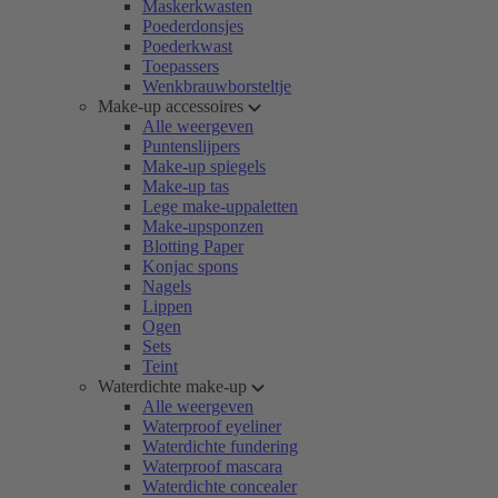
Maskerkwasten
Poederdonsjes
Poederkwast
Toepassers
Wenkbrauwborsteltje
Make-up accessoires
Alle weergeven
Puntenslijpers
Make-up spiegels
Make-up tas
Lege make-uppaletten
Make-upsponzen
Blotting Paper
Konjac spons
Nagels
Lippen
Ogen
Sets
Teint
Waterdichte make-up
Alle weergeven
Waterproof eyeliner
Waterdichte fundering
Waterproof mascara
Waterdichte concealer