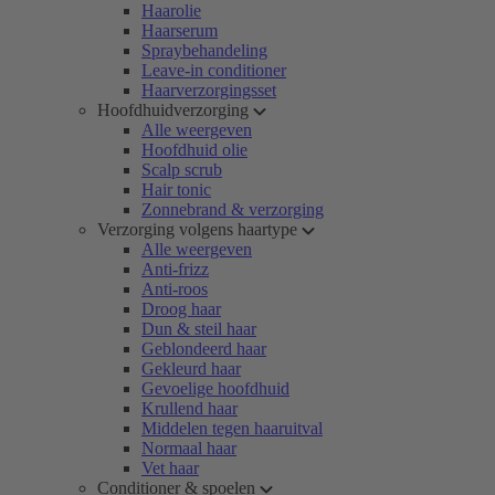
Haarolie
Haarserum
Spraybehandeling
Leave-in conditioner
Haarverzorgingsset
Hoofdhuidverzorging
Alle weergeven
Hoofdhuid olie
Scalp scrub
Hair tonic
Zonnebrand & verzorging
Verzorging volgens haartype
Alle weergeven
Anti-frizz
Anti-roos
Droog haar
Dun & steil haar
Geblondeerd haar
Gekleurd haar
Gevoelige hoofdhuid
Krullend haar
Middelen tegen haaruitval
Normaal haar
Vet haar
Conditioner & spoelen