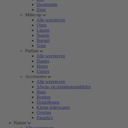
Deodorants
Zeep
Make-up
Alle weergeven
Ogen
Lippen
Nagels
Borstel
Teint
Parfum
Alle weergeven
Dames
Heren
Unisex
Accessoires
Alle weergeven
Afwas- en reinigingsmiddelen
Bags
Boeken
Drinkflessen
Kleine lederwaren
Overige
Paraplu's
Natuur
Alle weergeven