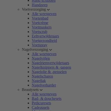
Hand scrubben
Handzeep
Voetverzorging
Alle weergeven
Voetenbad
Voetcrème
Voetmaskers
Voetscrub
Eeltverwijderaars
Voetgezondheid
Voetspray
Nagelverzorging
Alle weergeven
Nagelvijlen
Nagelriemverwijderaars
Nagelknippers & -tangen
Nagelolie & -penselen
Nagelscharen
Nagellak
Nagelverharder
Beautysets
Alle weergeven
Bad- & douchesets
Pedicuresets
Cadeausets