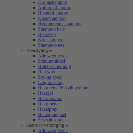
Droogshampoo
Antiroosshampoo
Herstelshampoo
Kleurshampoo
Hydraterende shampoo
Shampoo bars
Haarzeep
Krulshampoo
Shampoo-sets
Haarstyling
Alle weergeven
Schuimmiddel
Hittebescherming
Haarwax
Styling spray
Uitgroeispray
Haarcrème & stylingcrème
Haargel
Haarmascara
Haarpoeder
Haarspray
Haarstyling-set
Sea salt spray
Leave-in verzorging
Alle weergeven