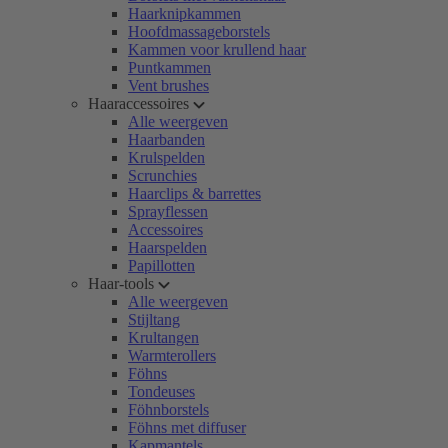
Haarknipkammen
Hoofdmassageborstels
Kammen voor krullend haar
Puntkammen
Vent brushes
Haaraccessoires
Alle weergeven
Haarbanden
Krulspelden
Scrunchies
Haarclips & barrettes
Sprayflessen
Accessoires
Haarspelden
Papillotten
Haar-tools
Alle weergeven
Stijltang
Krultangen
Warmterollers
Föhns
Tondeuses
Föhnborstels
Föhns met diffuser
Kapmantels