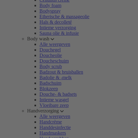
Body foam
Bodyspray
Etherische & massageolie
Hals & decolleté
Intieme verzorging
Sauna olie & infusie
Body wash
Alle weergeven
Douchegel
Doucheolie
Doucheschuim
Body scrub
Badzout & bruisballen
Badolie & -melk
Badschuim
Blokzeep
Douche- & badsets
Intieme wasgel
Vloeibare zeep
Handverzorging
Alle weergeven
Handcrème
Handdesinfectie
Handmaskers