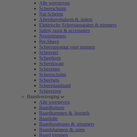
Alle weergeven
Scheerschuim
Nat Scheren
Aftershavebalsem & -lotion
Elektrische Scheerapparaten & trimmers
Safety razor & accessoires
Neustrimmers
Pre-Shave
Scheerapparaat voor mannen
Scheergel
Scheerkom
Scheerkwast
Scheermes
Scheerschuim
Scheersets
Scheerstandaard
Scheerzeep
Baardverzorging
Alle weergeven
Baardbalsem
Baardkammen & -borstels
Baardolie
Baardtondeuses & -trimmers
Baardshampoo & -zeep
Baard trimmen