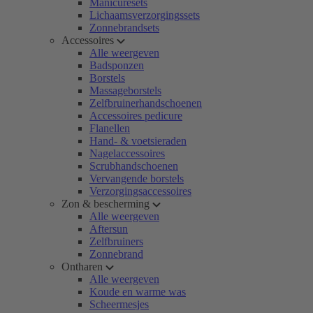
Manicuresets
Lichaamsverzorgingssets
Zonnebrandsets
Accessoires
Alle weergeven
Badsponzen
Borstels
Massageborstels
Zelfbruinerhandschoenen
Accessoires pedicure
Flanellen
Hand- & voetsieraden
Nagelaccessoires
Scrubhandschoenen
Vervangende borstels
Verzorgingsaccessoires
Zon & bescherming
Alle weergeven
Aftersun
Zelfbruiners
Zonnebrand
Ontharen
Alle weergeven
Koude en warme was
Scheermesjes