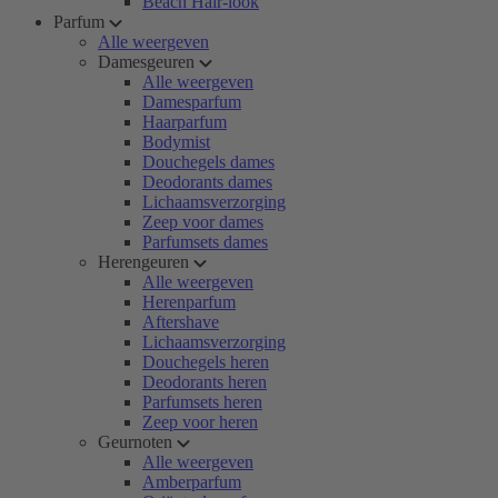
Beach Hair-look
Parfum
Alle weergeven
Damesgeuren
Alle weergeven
Damesparfum
Haarparfum
Bodymist
Douchegels dames
Deodorants dames
Lichaamsverzorging
Zeep voor dames
Parfumsets dames
Herengeuren
Alle weergeven
Herenparfum
Aftershave
Lichaamsverzorging
Douchegels heren
Deodorants heren
Parfumsets heren
Zeep voor heren
Geurnoten
Alle weergeven
Amberparfum