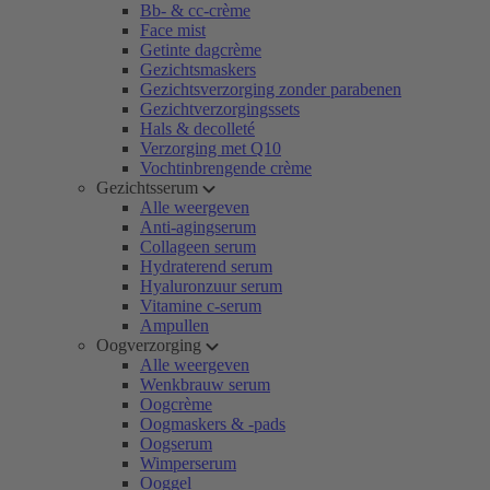
Bb- & cc-crème
Face mist
Getinte dagcrème
Gezichtsmaskers
Gezichtsverzorging zonder parabenen
Gezichtverzorgingssets
Hals & decolleté
Verzorging met Q10
Vochtinbrengende crème
Gezichtsserum
Alle weergeven
Anti-agingserum
Collageen serum
Hydraterend serum
Hyaluronzuur serum
Vitamine c-serum
Ampullen
Oogverzorging
Alle weergeven
Wenkbrauw serum
Oogcrème
Oogmaskers & -pads
Oogserum
Wimperserum
Ooggel