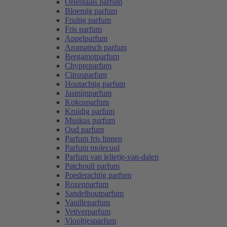
Oriëntaals parfum
Bloemig parfum
Fruitig parfum
Fris parfum
Appelparfum
Aromatisch parfum
Bergamotparfum
Chypreparfum
Citrusparfum
Houtachtig parfum
Jasmijnparfum
Kokosparfum
Kruidig parfum
Muskus parfum
Oud parfum
Parfum fris linnen
Parfum molecuul
Parfum van lelietje-van-dalen
Patchouli parfum
Poederachtig parfum
Rozenparfum
Sandelhoutparfum
Vanilleparfum
Vetiverparfum
Viooltjesparfum