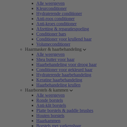
Alle weergeven
Kleurconditioner
Hydraterende conditioner
Anti-roos conditioner
Anti-kroes conditioner
Afzetting & reparatiespoeling
Conditioner bars
Conditioner voor krullend haar
Volumeconditioner
Haarmasker & haarbehandeling
Alle weergeven
Shea butter voor haar
Haarbehandeling voor droog haar
Conditioner voor gekleurd haar
Hydraterende haarbehandeling
Keratine haarbehandeling
Haarbehandeling krullen
Haarborstels & kammen
Alle weergeven
Ronde borstels
Anti-klit borstels
Platte borstels & paddle brushes
Houten borstels
Haarkammen
Borstels met varkenshaar