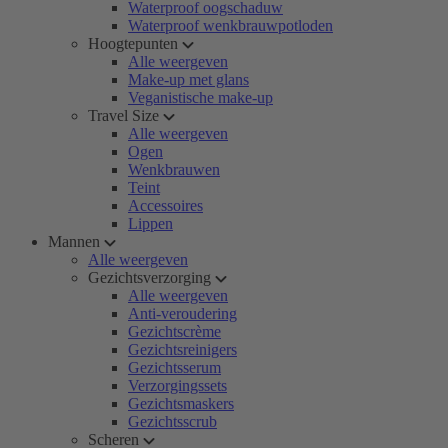
Waterproof oogschaduw
Waterproof wenkbrauwpotloden
Hoogtepunten
Alle weergeven
Make-up met glans
Veganistische make-up
Travel Size
Alle weergeven
Ogen
Wenkbrauwen
Teint
Accessoires
Lippen
Mannen
Alle weergeven
Gezichtsverzorging
Alle weergeven
Anti-veroudering
Gezichtscrème
Gezichtsreinigers
Gezichtsserum
Verzorgingssets
Gezichtsmaskers
Gezichtsscrub
Scheren