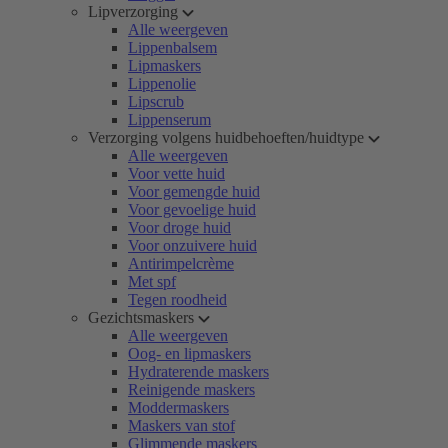
Lipverzorging
Alle weergeven
Lippenbalsem
Lipmaskers
Lippenolie
Lipscrub
Lippenserum
Verzorging volgens huidbehoeften/huidtype
Alle weergeven
Voor vette huid
Voor gemengde huid
Voor gevoelige huid
Voor droge huid
Voor onzuivere huid
Antirimpelcrème
Met spf
Tegen roodheid
Gezichtsmaskers
Alle weergeven
Oog- en lipmaskers
Hydraterende maskers
Reinigende maskers
Moddermaskers
Maskers van stof
Glimmende maskers