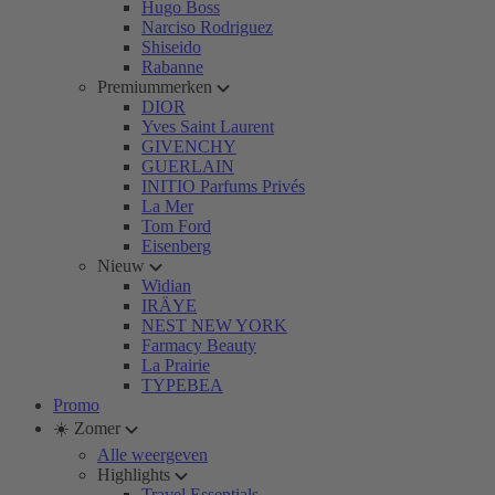
Hugo Boss
Narciso Rodriguez
Shiseido
Rabanne
Premiummerken
DIOR
Yves Saint Laurent
GIVENCHY
GUERLAIN
INITIO Parfums Privés
La Mer
Tom Ford
Eisenberg
Nieuw
Widian
IRÄYE
NEST NEW YORK
Farmacy Beauty
La Prairie
TYPEBEA
Promo
☀️ Zomer
Alle weergeven
Highlights
Travel Essentials