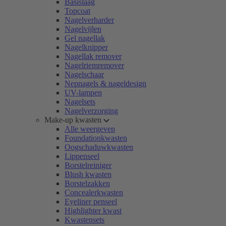
Basislaag
Topcoat
Nagelverharder
Nagelvijlen
Gel nagellak
Nagelknipper
Nagellak remover
Nagelriemremover
Nagelschaar
Nepnagels & nageldesign
UV-lampen
Nagelsets
Nagelverzorging
Make-up kwasten
Alle weergeven
Foundationkwasten
Oogschaduwkwasten
Lippenseel
Borstelreiniger
Blush kwasten
Borstelzakken
Concealerkwasten
Eyeliner penseel
Highlighter kwast
Kwastensets