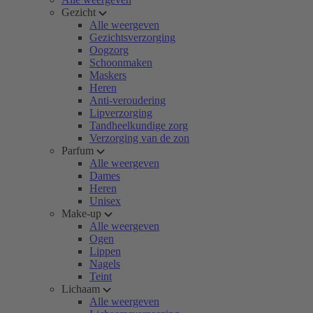
Gezicht
Alle weergeven
Gezichtsverzorging
Oogzorg
Schoonmaken
Maskers
Heren
Anti-veroudering
Lipverzorging
Tandheelkundige zorg
Verzorging van de zon
Parfum
Alle weergeven
Dames
Heren
Unisex
Make-up
Alle weergeven
Ogen
Lippen
Nagels
Teint
Lichaam
Alle weergeven