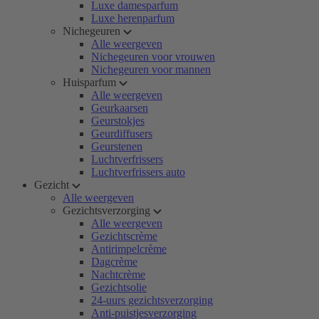
Luxe damesparfum
Luxe herenparfum
Nichegeuren
Alle weergeven
Nichegeuren voor vrouwen
Nichegeuren voor mannen
Huisparfum
Alle weergeven
Geurkaarsen
Geurstokjes
Geurdiffusers
Geurstenen
Luchtverfrissers
Luchtverfrissers auto
Gezicht
Alle weergeven
Gezichtsverzorging
Alle weergeven
Gezichtscrème
Antirimpelcrème
Dagcrème
Nachtcrème
Gezichtsolie
24-uurs gezichtsverzorging
Anti-puistjesverzorging