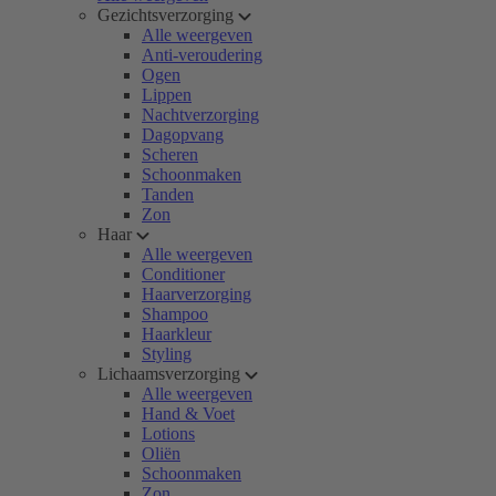
Gezichtsverzorging
Alle weergeven
Anti-veroudering
Ogen
Lippen
Nachtverzorging
Dagopvang
Scheren
Schoonmaken
Tanden
Zon
Haar
Alle weergeven
Conditioner
Haarverzorging
Shampoo
Haarkleur
Styling
Lichaamsverzorging
Alle weergeven
Hand & Voet
Lotions
Oliën
Schoonmaken
Zon