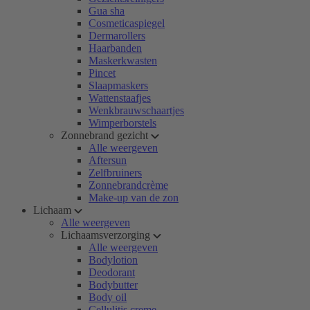
Gua sha
Cosmeticaspiegel
Dermarollers
Haarbanden
Maskerkwasten
Pincet
Slaapmaskers
Wattenstaafjes
Wenkbrauwschaartjes
Wimperborstels
Zonnebrand gezicht
Alle weergeven
Aftersun
Zelfbruiners
Zonnebrandcrème
Make-up van de zon
Lichaam
Alle weergeven
Lichaamsverzorging
Alle weergeven
Bodylotion
Deodorant
Bodybutter
Body oil
Cellulitis creme