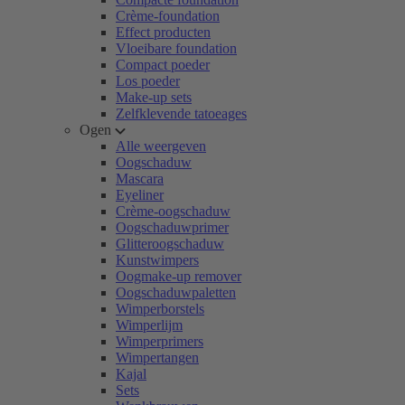
Crème-foundation
Effect producten
Vloeibare foundation
Compact poeder
Los poeder
Make-up sets
Zelfklevende tatoeages
Ogen
Alle weergeven
Oogschaduw
Mascara
Eyeliner
Crème-oogschaduw
Oogschaduwprimer
Glitteroogschaduw
Kunstwimpers
Oogmake-up remover
Oogschaduwpaletten
Wimperborstels
Wimperlijm
Wimperprimers
Wimpertangen
Kajal
Sets